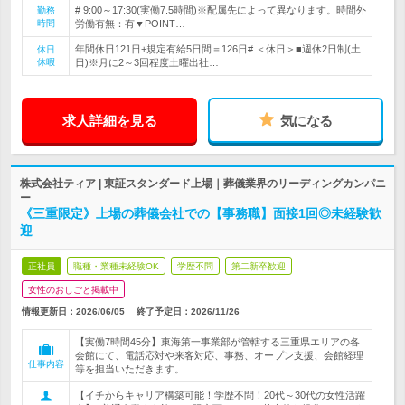
# 9:00～17:30(実働7.5時間)※配属先によって異なります。時間外
勤務
時間
労働有無：有▼POINT…
年間休日121日+規定有給5日間＝126日# ＜休日＞■週休2日制(土
休日
休暇
日)※月に2～3回程度土曜出社…
求人詳細を見る
気になる
株式会社ティア | 東証スタンダード上場｜葬儀業界のリーディングカンパニ
ー
《三重限定》上場の葬儀会社での【事務職】面接1回◎未経験歓
迎
正社員
職種・業種未経験OK
学歴不問
第二新卒歓迎
女性のおしごと掲載中
情報更新日：2026/06/05
終了予定日：
2026/11/26
【実働7時間45分】東海第一事業部が管轄する三重県エリアの各
会館にて、電話応対や来客対応、事務、オープン支援、会館経理
仕事内容
等を担当いただきます。
【イチからキャリア構築可能！学歴不問！20代～30代の女性活躍