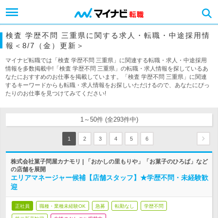
検査 学歴不問 三重県に関する求人・転職・中途採用情
報＜8/7（金）更新＞
マイナビ転職では「検査 学歴不問 三重県」に関連する転職・求人・中途採用
情報を多数掲載中!「検査 学歴不問 三重県」の転職・求人情報を探しているあ
なたにおすすめのお仕事を掲載しています。「検査 学歴不問 三重県」に関連
するキーワードからも転職・求人情報をお探しいただけるので、あなたにぴっ
たりのお仕事を見つけてみてください!
1～50件 (全293件中)
1
2
3
4
5
6
株式会社菓子問屋カナモリ | 「おかしの里もりや」「お菓子のひろば」など
の店舗を展開
エリアマネージャー候補【店舗スタッフ】★学歴不問・未経験歓
迎
正社員
職種・業種未経験OK
急募
転勤なし
学歴不問