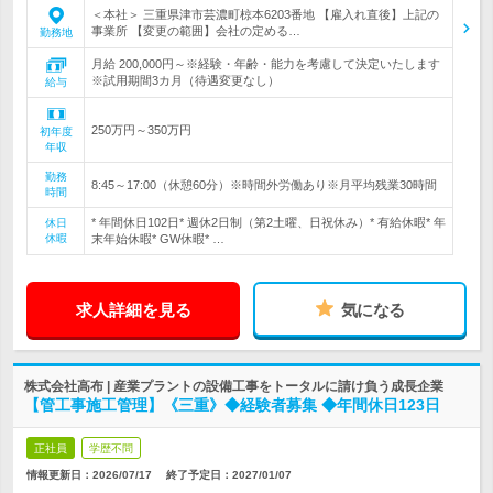
＜本社＞ 三重県津市芸濃町椋本6203番地 【雇入れ直後】上記の
事業所 【変更の範囲】会社の定める…
勤務地
月給 200,000円～※経験・年齢・能力を考慮して決定いたします
※試用期間3カ月（待遇変更なし）
給与
250万円～350万円
初年度
年収
勤務
8:45～17:00（休憩60分）※時間外労働あり※月平均残業30時間
時間
* 年間休日102日* 週休2日制（第2土曜、日祝休み）* 有給休暇* 年
休日
休暇
末年始休暇* GW休暇* …
求人詳細を見る
気になる
株式会社高布 | 産業プラントの設備工事をトータルに請け負う成長企業
【管工事施工管理】《三重》◆経験者募集 ◆年間休日123日
正社員
学歴不問
情報更新日：2026/07/17
終了予定日：
2027/01/07