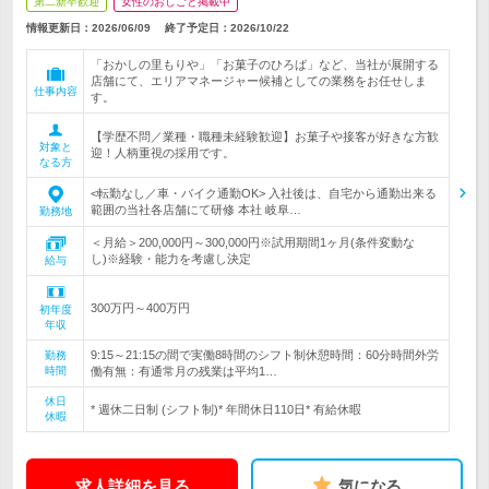
第二新卒歓迎
女性のおしごと掲載中
情報更新日：2026/06/09
終了予定日：
2026/10/22
「おかしの里もりや」「お菓子のひろば」など、当社が展開する
店舗にて、エリアマネージャー候補としての業務をお任せしま
仕事内容
す。
【学歴不問／業種・職種未経験歓迎】お菓子や接客が好きな方歓
対象と
迎！人柄重視の採用です。
なる方
<転勤なし／車・バイク通勤OK> 入社後は、自宅から通勤出来る
範囲の当社各店舗にて研修 本社 岐阜…
勤務地
＜月給＞200,000円～300,000円※試用期間1ヶ月(条件変動な
し)※経験・能力を考慮し決定
給与
300万円～400万円
初年度
年収
9:15～21:15の間で実働8時間のシフト制休憩時間：60分時間外労
勤務
時間
働有無：有通常月の残業は平均1…
休日
* 週休二日制 (シフト制)* 年間休日110日* 有給休暇
休暇
求人詳細を見る
気になる