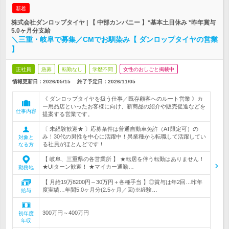
新着
株式会社ダンロップタイヤ | 【 中部カンパニー 】*基本土日休み *昨年賞与
5.0ヶ月分支給
＼三重・岐阜で募集／CMでお馴染み【 ダンロップタイヤの営業
】
正社員
急募
転勤なし
学歴不問
女性のおしごと掲載中
情報更新日：2026/05/15
終了予定日：
2026/11/05
《 ダンロップタイヤを扱う仕事／既存顧客へのルート営業 》カ
ー用品店といったお客様に向け、新商品の紹介や販売促進などを
仕事内容
提案する営業です。
〔 未経験歓迎★ 〕応募条件は普通自動車免許（AT限定可）の
み！30代の男性を中心に活躍中！異業種から転職して活躍してい
対象と
る社員がほとんどです！
なる方
【 岐阜、三重県の各営業所 】 ★転居を伴う転勤はありません！
★UIターン歓迎！ ★マイカー通勤…
勤務地
【 月給19万8200円～30万円＋各種手当 】◎賞与は年2回…昨年
度実績…年間5.0ヶ月分(2.5ヶ月／回)※経験…
給与
300万円～400万円
初年度
年収