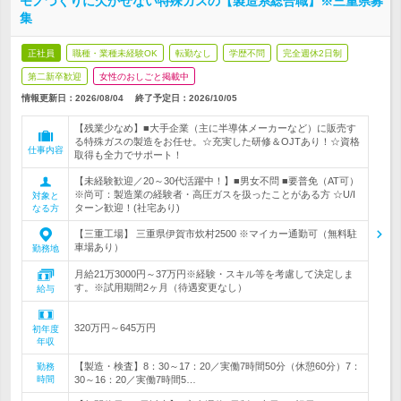
モノづくりに欠かせない特殊ガスの【製造系総合職】※三重県募
集
正社員
職種・業種未経験OK
転勤なし
学歴不問
完全週休2日制
第二新卒歓迎
女性のおしごと掲載中
情報更新日：2026/08/04
終了予定日：
2026/10/05
【残業少なめ】■大手企業（主に半導体メーカーなど）に販売す
る特殊ガスの製造をお任せ。☆充実した研修＆OJTあり！☆資格
仕事内容
取得も全力でサポート！
【未経験歓迎／20～30代活躍中！】■男女不問 ■要普免（AT可）
※尚可：製造業の経験者・高圧ガスを扱ったことがある方 ☆U/I
対象と
ターン歓迎！(社宅あり)
なる方
【三重工場】 三重県伊賀市炊村2500 ※マイカー通勤可（無料駐
車場あり）
勤務地
月給21万3000円～37万円※経験・スキル等を考慮して決定しま
す。※試用期間2ヶ月（待遇変更なし）
給与
320万円～645万円
初年度
年収
【製造・検査】8：30～17：20／実働7時間50分（休憩60分）7：
勤務
時間
30～16：20／実働7時間5…