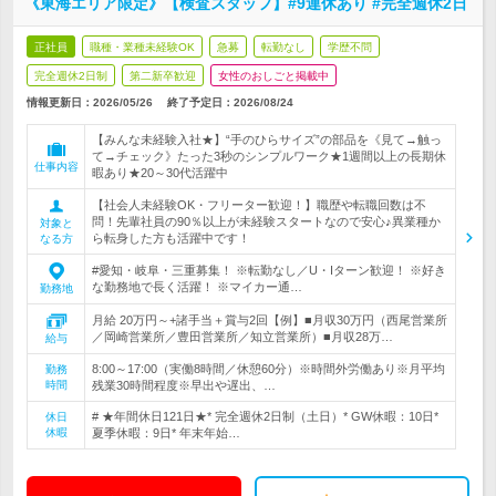
《東海エリア限定》【検査スタッフ】#9連休あり #完全週休2日
正社員
職種・業種未経験OK
急募
転勤なし
学歴不問
完全週休2日制
第二新卒歓迎
女性のおしごと掲載中
情報更新日：2026/05/26
終了予定日：
2026/08/24
【みんな未経験入社★】“手のひらサイズ”の部品を《見て→触っ
て→チェック》たった3秒のシンプルワーク★1週間以上の長期休
仕事内容
暇あり★20～30代活躍中
【社会人未経験OK・フリーター歓迎！】職歴や転職回数は不
問！先輩社員の90％以上が未経験スタートなので安心♪異業種か
対象と
ら転身した方も活躍中です！
なる方
#愛知・岐阜・三重募集！ ※転勤なし／U・Iターン歓迎！ ※好き
な勤務地で長く活躍！ ※マイカー通…
勤務地
月給 20万円～+諸手当＋賞与2回【例】■月収30万円（西尾営業所
／岡崎営業所／豊田営業所／知立営業所）■月収28万…
給与
8:00～17:00（実働8時間／休憩60分）※時間外労働あり※月平均
勤務
時間
残業30時間程度※早出や遅出、…
# ★年間休日121日★* 完全週休2日制（土日）* GW休暇：10日*
休日
休暇
夏季休暇：9日* 年末年始…