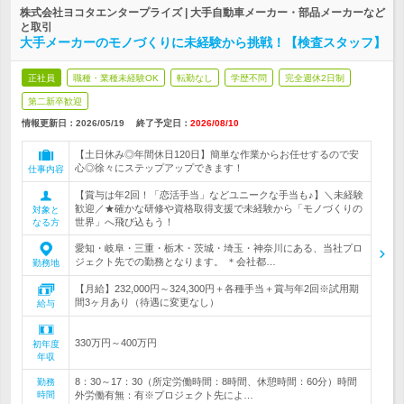
株式会社ヨコタエンタープライズ | 大手自動車メーカー・部品メーカーなど
と取引
大手メーカーのモノづくりに未経験から挑戦！【検査スタッフ】
正社員
職種・業種未経験OK
転勤なし
学歴不問
完全週休2日制
第二新卒歓迎
情報更新日：2026/05/19
終了予定日：
2026/08/10
【土日休み◎年間休日120日】簡単な作業からお任せするので安
心◎徐々にステップアップできます！
仕事内容
【賞与は年2回！「恋活手当」などユニークな手当も♪】＼未経験
歓迎／★確かな研修や資格取得支援で未経験から「モノづくりの
対象と
世界」へ飛び込もう！
なる方
愛知・岐阜・三重・栃木・茨城・埼玉・神奈川にある、当社プロ
ジェクト先での勤務となります。 ＊会社都…
勤務地
【月給】232,000円～324,300円＋各種手当＋賞与年2回※試用期
間3ヶ月あり（待遇に変更なし）
給与
330万円～400万円
初年度
年収
8：30～17：30（所定労働時間：8時間、休憩時間：60分）時間
勤務
時間
外労働有無：有※プロジェクト先によ…