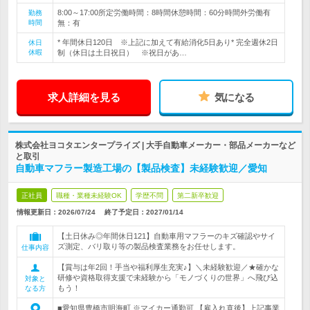
8:00～17:00所定労働時間：8時間休憩時間：60分時間外労働有
勤務
時間
無：有
* 年間休日120日 ※上記に加えて有給消化5日あり* 完全週休2日
休日
休暇
制（休日は土日祝日） ※祝日があ…
求人詳細を見る
気になる
株式会社ヨコタエンタープライズ | 大手自動車メーカー・部品メーカーなど
と取引
自動車マフラー製造工場の【製品検査】未経験歓迎／愛知
正社員
職種・業種未経験OK
学歴不問
第二新卒歓迎
情報更新日：2026/07/24
終了予定日：
2027/01/14
【土日休み◎年間休日121】自動車用マフラーのキズ確認やサイ
ズ測定、バリ取り等の製品検査業務をお任せします。
仕事内容
【賞与は年2回！手当や福利厚生充実♪】＼未経験歓迎／★確かな
研修や資格取得支援で未経験から「モノづくりの世界」へ飛び込
対象と
もう！
なる方
■愛知県豊橋市明海町 ※マイカー通勤可 【雇入れ直後】上記事業