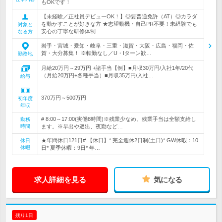
もOKです！
【未経験／正社員デビューOK！】◎要普通免許（AT）◎カラダ
を動かすことが好きな方 ★志望動機・自己PR不要！未経験でも
対象と
安心の丁寧な研修体制
なる方
岩手・宮城・愛知・岐阜・三重・滋賀・大阪・広島・福岡・佐
賀・大分募集！ ※転勤なし／U・Iターン歓…
勤務地
月給20万円～29万円 +諸手当【例】■月収30万円/入社1年/20代
（月給20万円+各種手当）■月収35万円/入社…
給与
370万円～500万円
初年度
年収
# 8:00～17:00(実働8時間)※残業少なめ。残業手当は全額支給し
勤務
時間
ます。※早出や遅出、夜勤など…
★年間休日121日# 【休日】* 完全週休2日制(土日)* GW休暇：10
休日
休暇
日* 夏季休暇：9日* 年…
求人詳細を見る
気になる
残り1日