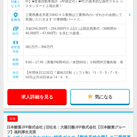
中】■普通自動車免許（AT限定可）■PCの基本的な操作スキル ☆
対象と
スタンダード上場企業！
なる方
三重県桑名市星川842-4 ※業務は三重県内のいずれかの会館にて
実施いただきます ※事務職パートス…
勤務地
月給246,000円～254,500円※上記には固定残業代（30時間分：
46,068円～47,660円）を含む※超過…
給与
381万円～394万円
初年度
年収
勤務
9:00～17:45（実働7時間45分／休憩60分）※時間外労働有無：有
時間
【年間休日113日】* 週休2日制（シフト制）└1・3・5・7・8・
休日
休暇
10月は月10日休み└4・6・9…
求人詳細を見る
気になる
新着
日本酸素JFP株式会社 | 旧社名：大陽日酸JFP株式会社【日本酸素グルー
プ】福利厚生充実