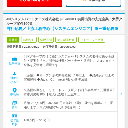
JNシステムパートナーズ株式会社 | JSR×NEC共同出資の安定企業／大手グ
ループ案件100%
自社勤務／上流工程中心【システムエンジニア】※三重勤務※
正社員
転勤なし
学歴不問
第二新卒歓迎
リモートワーク可
情報更新日：2026/05/26
終了予定日：
2026/09/03
JSRグループ向けに基幹システムやITシステムの要件定義から設
計・提案を担当。開発は外部パートナーと連携し、プロジェクト
仕事内容
全体を見渡せる環境です。
《必須》◆オープン系の開発経験（1年以上） ◆詳細設計以上の
対象と
実務経験 ◆Java、C#、.netを用いた開発経験
なる方
＼当面転勤なし・リモートワーク可／ 四日市事業所：三重県四日
市市川尻町100 【雇入れ直後】上記事…
勤務地
月給 227,400円～366,000円※年齢、経験、能力を考慮の上、優
遇します。※試用期間3ヶ月（待遇同一）
給与
430万円～720万円
初年度
年収