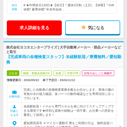
# ★年間休日120日★【休日】* 週休2日制（土日）【休暇】* GW
休日
休暇
休暇* 夏季休暇* 年末年始休…
求人詳細を見る
気になる
株式会社ヨコタエンタープライズ | 大手自動車メーカー・部品メーカーなど
と取引
【完成車両の各種検査スタッフ】未経験歓迎／寮費無料／愛知勤
務
正社員
職種・業種未経験OK
急募
学歴不問
女性のおしごと掲載中
情報更新日：2026/05/22
終了予定日：
2026/11/12
完成した自動車の各種検査業務全般をお任せします。車体の傷の
有無や水の侵入確認、各パーツの動作確認などを専用項目に沿っ
仕事内容
て行います。
未経験歓迎！イチから専門スキルを身に付けてステップアップで
きる環境です★特別な資格や経験は一切不要。お仕事への意欲を
対象と
重視して採用します！
なる方
愛知県田原市 ※マイカー通勤可 寮をご利用の方は、無料送迎バ