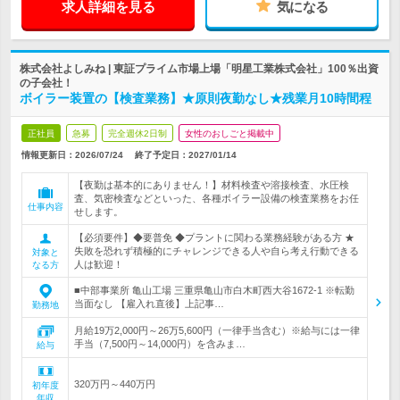
求人詳細を見る
気になる
株式会社よしみね | 東証プライム市場上場「明星工業株式会社」100％出資
の子会社！
ボイラー装置の【検査業務】★原則夜勤なし★残業月10時間程
正社員
急募
完全週休2日制
女性のおしごと掲載中
情報更新日：2026/07/24
終了予定日：
2027/01/14
【夜勤は基本的にありません！】材料検査や溶接検査、水圧検
査、気密検査などといった、各種ボイラー設備の検査業務をお任
仕事内容
せします。
【必須要件】◆要普免 ◆プラントに関わる業務経験がある方 ★
失敗を恐れず積極的にチャレンジできる人や自ら考え行動できる
対象と
人は歓迎！
なる方
■中部事業所 亀山工場 三重県亀山市白木町西大谷1672-1 ※転勤
当面なし 【雇入れ直後】上記事…
勤務地
月給19万2,000円～26万5,600円（一律手当含む）※給与には一律
手当（7,500円～14,000円）を含みま…
給与
320万円～440万円
初年度
年収