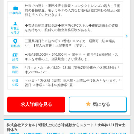
外来での視力・眼圧検査や眼鏡・コンタクトレンズの処方、手術
前の各種検査、電子カルテの入力など眼科診療に関わる幅広い業
仕事内容
務を担っていただきます。
◆普通自動車運転免許◆基本的なPCスキル◆視能訓練士の資格
対象と
をお持ちで、眼科での検査実務経験がある方。
なる方
三重県四日市市波木町801番地1 ※マイカー通勤可（駐車場あ
り） 【雇入れ直後】上記事業所 【変更…
勤務地
■月給280,000円～340,000円 ＋ 諸手当 ＋ 賞与年2回※経験・ス
キルを考慮の上、当院規定により優遇しま…
給与
* 月・火・水・金／8:30～18:30（実働7時間45分／休憩135分）*
勤務
時間
木／8:30～12:3…
＜休日＞* 週休制（日曜）※木曜・土曜は午後休みとなります。*
休日
休暇
祝日 ＜休暇＞* 年末年始休暇* 夏…
求人詳細を見る
気になる
株式会社アクセル | 9割以上の方が未経験からスタート！★年休121日★土
日休み