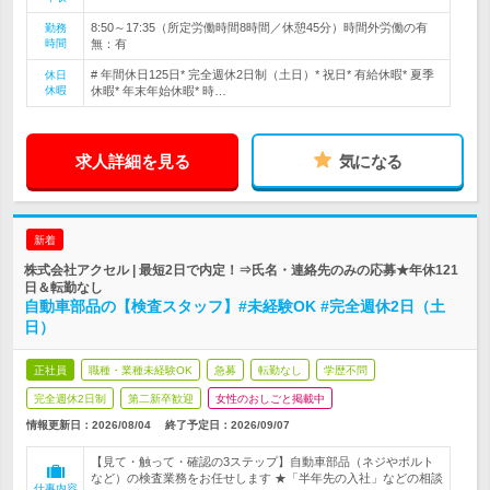
8:50～17:35（所定労働時間8時間／休憩45分）時間外労働の有
勤務
時間
無：有
# 年間休日125日* 完全週休2日制（土日）* 祝日* 有給休暇* 夏季
休日
休暇
休暇* 年末年始休暇* 時…
求人詳細を見る
気になる
新着
株式会社アクセル | 最短2日で内定！⇒氏名・連絡先のみの応募★年休121
日＆転勤なし
自動車部品の【検査スタッフ】#未経験OK #完全週休2日（土
日）
正社員
職種・業種未経験OK
急募
転勤なし
学歴不問
完全週休2日制
第二新卒歓迎
女性のおしごと掲載中
情報更新日：2026/08/04
終了予定日：
2026/09/07
【見て・触って・確認の3ステップ】自動車部品（ネジやボルト
など）の検査業務をお任せします ★「半年先の入社」などの相談
仕事内容