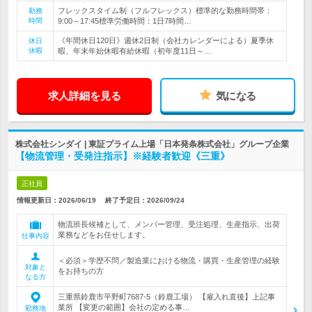
フレックスタイム制（フルフレックス）標準的な勤務時間帯：
勤務
時間
9:00～17:45標準労働時間：1日7時間…
《年間休日120日》週休2日制（会社カレンダーによる）夏季休
休日
休暇
暇、年末年始休暇有給休暇（初年度11日～…
求人詳細を見る
気になる
株式会社シンダイ | 東証プライム上場「日本発条株式会社」グループ企業
【物流管理・受発注指示】※経験者歓迎《三重》
正社員
情報更新日：2026/06/19
終了予定日：
2026/09/24
物流班長候補として、メンバー管理、受注処理、生産指示、出荷
業務などをお任せします。
仕事内容
＜必須＞学歴不問／製造業における物流・購買・生産管理の経験
対象と
をお持ちの方
なる方
三重県鈴鹿市平野町7687-5（鈴鹿工場） 【雇入れ直後】上記事
業所 【変更の範囲】会社の定める事…
勤務地