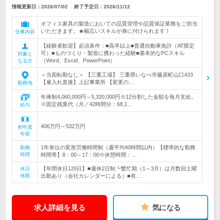
情報更新日：2026/07/02
終了予定日：
2026/11/12
オフィス家具の製造においての品質管理や品質保証業務をご担当
いただきます。★幅広いスキルが身に付けられます！
仕事内容
【経験者歓迎】必須条件：■高卒以上■普通自動車免許（AT限定
可）■ものづくり・製造に携わった経験■基本的なPCスキル
対象と
（Word、Excel、PowerPoint）
なる方
＜当面転勤なし＞ 【三重工場】 三重県いなべ市藤原町山口433
【雇入れ直後】上記事業所 【変更の…
勤務地
年俸制4,060,000円～5,320,000円※12分割した金額を毎月支給。
※固定残業代（月／42時間分：68,1…
給与
406万円～532万円
初年度
年収
1年単位の変形労働時間制（週平均40時間以内）【標準的な勤務
勤務
時間
時間帯】8：00～17：00※休憩時間：…
【年間休日120日】■週休2日制┗繁忙期（1～3月）は月数回土曜
休日
休暇
出勤あり（会社カレンダーによる）■有…
求人詳細を見る
気になる