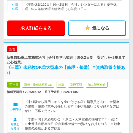
《年間休日120日》週休2日制（会社カレンダーによる）夏季休
休日
休暇
暇、年末年始休暇有給休暇（初年度11日～…
求人詳細を見る
気になる
新着
新興自動車工業株式会社 | 会社見学も歓迎｜週休2日制｜安定した仕事量で
安心就業♪
《三重》未経験OK◎大型車の【修理・整備】＊資格取得支援あ
り
正社員
職種・業種未経験OK
急募
学歴不問
第二新卒歓迎
情報更新日：2026/05/12
終了予定日：
2026/11/02
《未経験から専門スキルを身に付ける◎》指導員と共に、大型車
の修理・整備作業をお任せします！車や機械いじりが好きな方は
仕事内容
ぜひご応募ください♪
【学歴不問｜未経験OK】＊意欲・人柄重視の採用です＊＜必須
＞◆普通自動車免許 ◎自動車整備士の資格をお持ちの方、自動車
対象と
整備の経験がある方歓迎！
なる方