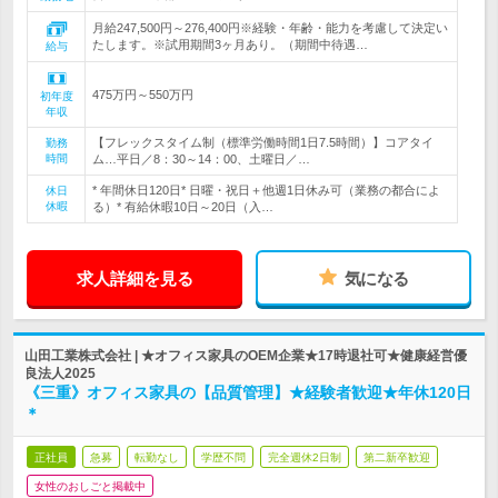
月給247,500円～276,400円※経験・年齢・能力を考慮して決定い
たします。※試用期間3ヶ月あり。（期間中待遇…
給与
475万円～550万円
初年度
年収
【フレックスタイム制（標準労働時間1日7.5時間）】コアタイ
勤務
時間
ム…平日／8：30～14：00、土曜日／…
* 年間休日120日* 日曜・祝日＋他週1日休み可（業務の都合によ
休日
休暇
る）* 有給休暇10日～20日（入…
求人詳細を見る
気になる
山田工業株式会社 | ★オフィス家具のOEM企業★17時退社可★健康経営優
良法人2025
《三重》オフィス家具の【品質管理】★経験者歓迎★年休120日
＊
正社員
急募
転勤なし
学歴不問
完全週休2日制
第二新卒歓迎
女性のおしごと掲載中