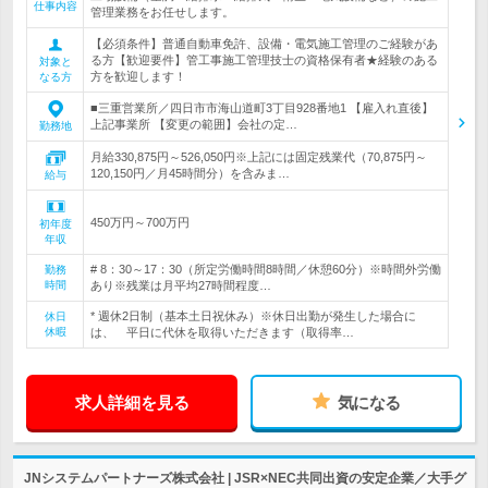
仕事内容
管理業務をお任せします。
【必須条件】普通自動車免許、設備・電気施工管理のご経験があ
る方【歓迎要件】管工事施工管理技士の資格保有者★経験のある
対象と
方を歓迎します！
なる方
■三重営業所／四日市市海山道町3丁目928番地1 【雇入れ直後】
上記事業所 【変更の範囲】会社の定…
勤務地
月給330,875円～526,050円※上記には固定残業代（70,875円～
120,150円／月45時間分）を含みま…
給与
450万円～700万円
初年度
年収
# 8：30～17：30（所定労働時間8時間／休憩60分）※時間外労働
勤務
時間
あり※残業は月平均27時間程度…
* 週休2日制（基本土日祝休み）※休日出勤が発生した場合に
休日
休暇
は、 平日に代休を取得いただきます（取得率…
求人詳細を見る
気になる
JNシステムパートナーズ株式会社 | JSR×NEC共同出資の安定企業／大手グ