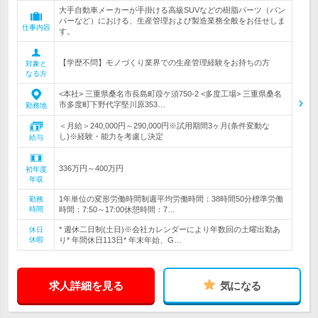
大手自動車メーカーが手掛ける高級SUVなどの樹脂パーツ（バン
パーなど）における、生産管理および製造業務全般をお任せしま
仕事内容
す。
【学歴不問】モノづくり業界での生産管理経験をお持ちの方
対象と
なる方
<本社> 三重県桑名市長島町葭ケ須750-2 <多度工場> 三重県桑名
市多度町下野代字堅川原353…
勤務地
＜月給＞240,000円～290,000円※試用期間3ヶ月(条件変動な
し)※経験・能力を考慮し決定
給与
336万円～400万円
初年度
年収
1年単位の変形労働時間制週平均労働時間：38時間50分標準労働
勤務
時間
時間：7:50～17:00休憩時間：7…
* 週休二日制(土日)※会社カレンダーにより年数回の土曜出勤あ
休日
休暇
り* 年間休日113日* 年末年始、G…
求人詳細を見る
気になる