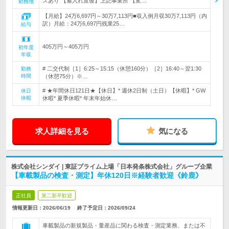
スあり 【雇入れ直後】上記事業所 【変…
勤務地
【月給】24万6,697円～30万7,113円■収入例月収30万7,113円（内
訳）月給：24万6,697円残業25…
給与
405万円～405万円
初年度
年収
# 二交代制［1］6:25～15:15（休憩160分）［2］16:40～翌1:30
勤務
時間
（休憩75分）※…
# ★年間休日121日★【休日】* 週休2日制（土日）【休暇】* GW
休日
休暇
休暇* 夏季休暇* 年末年始休…
求人詳細を見る
気になる
株式会社シンダイ | 東証プライム上場「日本発条株式会社」グループ企業
【車載製品の検査・測定】年休120日※経験者歓迎《鈴鹿》
正社員
第二新卒歓迎
情報更新日：2026/06/19
終了予定日：
2026/09/24
車載製品の新規製品・量産品に関わる検査・測定業務、または不