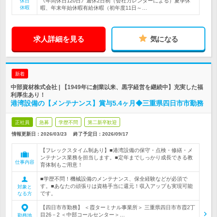
《年間休日120日》週休2日制（会社カレンダーによる）夏季休
休日
休暇
暇、年末年始休暇有給休暇（初年度11日～…
求人詳細を見る
気になる
新着
中部資材株式会社 | 【1949年に創業以来、黒字経営を継続中】充実した福
利厚生あり！
港湾設備の【メンテナンス】賞与5.4ヶ月◆三重県四日市市勤務
正社員
急募
学歴不問
第二新卒歓迎
情報更新日：2026/03/23
終了予定日：
2026/09/17
【フレックスタイム制あり】■港湾設備の保守・点検・修繕・メ
ンテナンス業務を担当します。■定年までしっかり成長できる教
仕事内容
育体制もご用意！
■学歴不問！機械設備のメンテナンス、保全経験などが必須で
す。■あなたの頑張りは資格手当に還元！収入アップも実現可能
対象と
です。
なる方
【四日市市勤務】 ＜霞ターミナル事業所＞ 三重県四日市市霞2丁
目26－2 ＜中部コールセンター＞…
勤務地