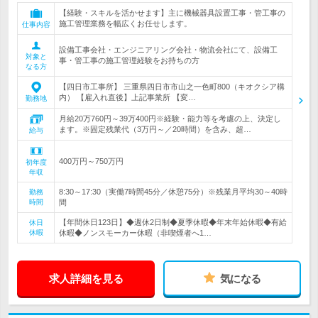
【経験・スキルを活かせます】主に機械器具設置工事・管工事の
施工管理業務を幅広くお任せします。
仕事内容
設備工事会社・エンジニアリング会社・物流会社にて、設備工
対象と
事・管工事の施工管理経験をお持ちの方
なる方
【四日市工事所】 三重県四日市市山之一色町800（キオクシア構
内） 【雇入れ直後】上記事業所 【変…
勤務地
月給20万760円～39万400円※経験・能力等を考慮の上、決定し
ます。※固定残業代（3万円～／20時間）を含み、超…
給与
400万円～750万円
初年度
年収
8:30～17:30（実働7時間45分／休憩75分）※残業月平均30～40時
勤務
時間
間
【年間休日123日】◆週休2日制◆夏季休暇◆年末年始休暇◆有給
休日
休暇
休暇◆ノンスモーカー休暇（非喫煙者へ1…
求人詳細を見る
気になる