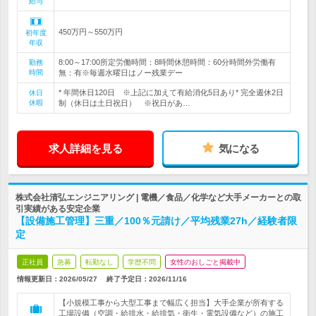
給与
450万円～550万円
初年度
年収
8:00～17:00所定労働時間：8時間休憩時間：60分時間外労働有
勤務
時間
無：有※毎週水曜日はノー残業デー
* 年間休日120日 ※上記に加えて有給消化5日あり* 完全週休2日
休日
休暇
制（休日は土日祝日） ※祝日があ…
求人詳細を見る
気になる
株式会社清弘エンジニアリング | 電機／食品／化学など大手メーカーとの取
引実績がある安定企業
【設備施工管理】三重／100％元請け／平均残業27h／経験者限
定
正社員
急募
転勤なし
学歴不問
女性のおしごと掲載中
情報更新日：2026/05/27
終了予定日：
2026/11/16
【小規模工事から大型工事まで幅広く担当】大手企業が所有する
工場設備（空調・給排水・給排気・衛生・電気設備など）の施工