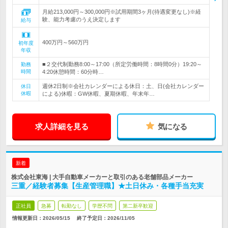
月給213,000円～300,000円※試用期間3ヶ月(待遇変更なし)※経
験、能力考慮のうえ決定します
給与
400万円～560万円
初年度
年収
■２交代制勤務8:00～17:00（所定労働時間：8時間0分）19:20～
勤務
時間
4:20休憩時間：60分時…
週休2日制※会社カレンダーによる休日：土、日(会社カレンダー
休日
休暇
による)休暇：GW休暇、夏期休暇、年末年…
求人詳細を見る
気になる
新着
株式会社東海 | 大手自動車メーカーと取引のある老舗部品メーカー
三重／経験者募集【生産管理職】★土日休み・各種手当充実
正社員
急募
転勤なし
学歴不問
第二新卒歓迎
情報更新日：2026/05/15
終了予定日：
2026/11/05