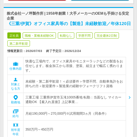
株式会社一ノ坪製作所 | 1958年創業！大手メーカーのOEMも手掛ける安定
企業
《三重/伊賀》オフィス家具等の【製造】未経験歓迎／年休120日
正社員
職種・業種未経験OK
転勤なし
学歴不問
完全週休2日制
第二新卒歓迎
情報更新日：2026/07/03
終了予定日：
2026/12/24
快適な工場内で、オフィス家具やモニターラックなどの製造をお
任せします。板金加工から溶接、塗装、組立まで幅広く携わりま
仕事内容
す。
未経験・第二新卒歓迎！＜必須要件＞学歴不問、自動車免許をお
対象と
持ちの方＜歓迎要件＞製造業の経験やフォークリフト資格
なる方
三重工場 三重県伊賀市玉滝10005番地 転勤：当面なし マイカー
通勤OK 【雇入れ直後】上記事業…
勤務地
月給190,000円～270,000円※試用期間3ヵ月（同条件）
給与
350万円～450万円
初年度
年収