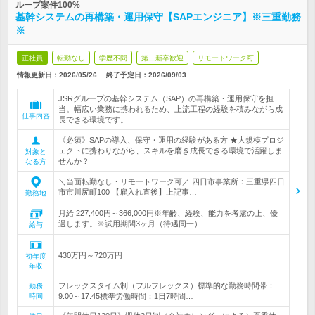
ループ案件100%
基幹システムの再構築・運用保守【SAPエンジニア】※三重勤務
※
正社員
転勤なし
学歴不問
第二新卒歓迎
リモートワーク可
情報更新日：2026/05/26
終了予定日：
2026/09/03
JSRグループの基幹システム（SAP）の再構築・運用保守を担
当。幅広い業務に携われるため、上流工程の経験を積みながら成
仕事内容
長できる環境です。
《必須》SAPの導入、保守・運用の経験がある方 ★大規模プロジ
ェクトに携わりながら、スキルを磨き成長できる環境で活躍しま
対象と
せんか？
なる方
＼当面転勤なし・リモートワーク可／ 四日市事業所：三重県四日
市市川尻町100 【雇入れ直後】上記事…
勤務地
月給 227,400円～366,000円※年齢、経験、能力を考慮の上、優
遇します。※試用期間3ヶ月（待遇同一）
給与
430万円～720万円
初年度
年収
フレックスタイム制（フルフレックス）標準的な勤務時間帯：
勤務
時間
9:00～17:45標準労働時間：1日7時間…