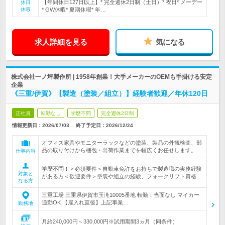
【年間休日127日以上】* 完全週休2日制（土日）* 祝日* メーデー
休日
休暇
* GW休暇* 夏期休暇* 年…
求人詳細を見る
気になる
株式会社一ノ坪製作所 | 1958年創業！大手メーカーのOEMも手掛ける安定
企業
《三重/伊賀》【製造（塗装／組立）】経験者歓迎／年休120日
正社員
転勤なし
学歴不問
完全週休2日制
情報更新日：2026/07/03
終了予定日：
2026/12/24
オフィス家具やモニターラックなどの塗装、製品の外観検査、部
品の取り付けから梱包・出荷作業までを幅広くお任せします。
仕事内容
学歴不問！＜必須要件＞自動車免許をお持ちで製造職の実務経験
対象と
がある方＜歓迎要件＞塗装や組立の経験、フォークリフト資格
なる方
三重工場 三重県伊賀市玉滝10005番地 転勤：当面なし マイカー
通勤OK 【雇入れ直後】上記事業…
勤務地
月給240,000円～330,000円※試用期間3ヵ月（同条件）