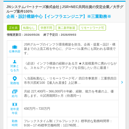
JNシステムパートナーズ株式会社 | JSR×NEC共同出資の安定企業／大手グ
ループ案件100%
企画・設計構築中心【インフラエンジニア】※三重勤務※
正社員
転勤なし
学歴不問
第二新卒歓迎
リモートワーク可
情報更新日：2026/05/26
終了予定日：
2026/09/03
JSRグループのインフラ環境構築を担当。企画・提案～設計・構
築までの上流工程を中心に、グローバル案件にも関われる環境で
仕事内容
す。
《必須》インフラ構築の経験がある方 ★大規模案件に携わりなが
対象と
ら、スキルアップやキャリアアップを目指したい方に最適！
なる方
＼当面転勤なし・リモートワーク可／ 四日市事業所：三重県四日
市市川尻町100 【雇入れ直後】上記事…
勤務地
月給 227,400円～366,000円※年齢、経験、能力を考慮の上、優
遇します。※試用期間3ヶ月（待遇同一）
給与
430万円～720万円
初年度
年収
フレックスタイム制（フルフレックス）標準的な勤務時間帯：
勤務
時間
9:00～17:45標準労働時間：1日7時間…