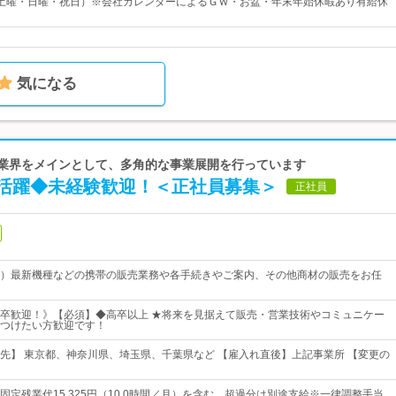
土曜・日曜・祝日）※会社カレンダーによるＧＷ・お盆・年末年始休暇あり有給休
気になる
イル業界をメインとして、多角的な事業展開を行っています
活躍◆未経験歓迎！＜正社員募集＞
正社員
）最新機種などの携帯の販売業務や各手続きやご案内、その他商材の販売をお任
卒歓迎！》【必須】◆高卒以上 ★将来を見据えて販売・営業技術やコミュニケー
つけたい方歓迎です！
先】 東京都、神奈川県、埼玉県、千葉県など 【雇入れ直後】上記事業所 【変更の
3円※固定残業代15,325円（10.0時間／月）を含む 超過分は別途支給※一律調整手当