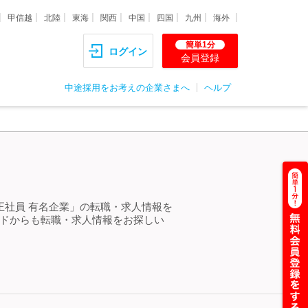
甲信越
北陸
東海
関西
中国
四国
九州
海外
簡単1分
ログイン
会員登録
中途採用をお考えの企業さまへ
ヘルプ
＞
正社員 有名企業」の転職・求人情報を
ードからも転職・求人情報をお探しい