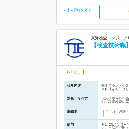
求人詳細を見る
東海検査エンジニアリ
【検査技術職
転勤なし
仕事内容
化学プラントや各
書作成をお任せし
対象となる方
《必須要件》◎高
◎非破壊検査の実
勤務地
【マイカー通勤可
【…
給与
月給:23.7万
す。※試用期間：