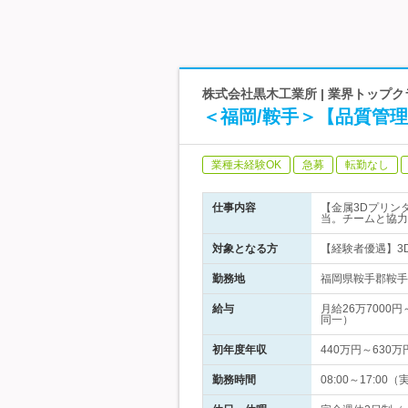
株式会社黒木工業所 | 業界トップ
＜福岡/鞍手＞【品質管理
業種未経験OK
急募
転勤なし
仕事内容
【金属3Dプリン
当。チームと協力
対象となる方
【経験者優遇】3
勤務地
福岡県鞍手郡鞍手
給与
月給26万700
同一）
初年度年収
440万円～630万
勤務時間
08:00～17: