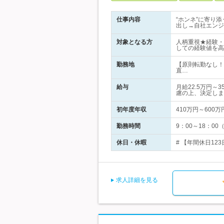
仕事内容
“ホンネ”に寄り
出し→自社エンジ
対象となる方
人柄重視★経験・
しての経験値を高
勤務地
【原則転勤なし！
直…
給与
月給22.5万円
慮の上、決定しま
初年度年収
410万円～600万
勤務時間
9：00～18：0
休日・休暇
# 【年間休日12
求人詳細を見る