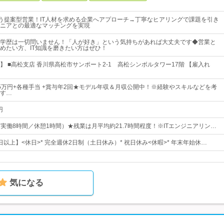
添う提案型営業！IT人材を求める企業へアプローチ→丁寧なヒアリングで課題を引き
ニアとの最適なマッチングを実現
学歴は一切問いません！「人が好き」という気持ちがあれば大丈夫です◆営業と
めたい方、IT知識を磨きたい方はぜひ！
】 ■高松支店 香川県高松市サンポート2-1 高松シンボルタワー17階 【雇入れ
～35万円+各種手当 +賞与年2回★モデル年収＆月収公開中！※経験やスキルなどを考
す…
円
0（実働8時間／休憩1時間）★残業は月平均約21.7時間程度！※ITエンジニアリン…
3日以上】<休日>* 完全週休2日制（土日休み）* 祝日休み<休暇>* 年末年始休…
気になる