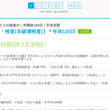
…
1
2
3
4
5
35
1件〜50件（全1716件中）
クラスの技術力｜年間休120日｜手当充実
・検査(非破壊検査)】＊年休120日
正社員
完全週休2日制
第二新卒歓迎
ターの新事業で活躍】3DCADによるモデル作成や試作品の強度解析・品質評価を担
しながら技術を磨けます。
Dプリンター実務経験者（年数不問）＊安定企業で長く働きたい方歓迎
町大字古門字兵丹3109-12 ※マイカー通勤可（無料駐車場あり） ※転勤なし 【…
0円～36万7000円※経験・スキル等を考慮して決定します※試用期間3ヶ月あり（待遇
円
00（実働8時間）※休憩：60分※残業：月平均25時間