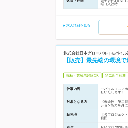
休日・休暇
完全週休2日制（
暇（入社時…
求人詳細を見る
株式会社日本グローバル | モバ
【販売】最先端の環境で
職種・業種未経験OK
第二新卒歓迎
仕事内容
モバイル（スマホ
せいたします！
対象となる方
《未経験・第二新
ション能力を身に
勤務地
【各プロジェクト
範囲…
給与
月給 221,29