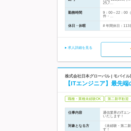
25,7…
勤務時間
9：00～22：
件・…
休日・休暇
# 年間休日：113
求人詳細を見る
株式会社日本グローバル | モバ
【ITエンジニア】最先
職種・業種未経験OK
第二新卒歓迎
仕事内容
通信業界のITエ
いたします！
対象となる方
《未経験・第二新
す！