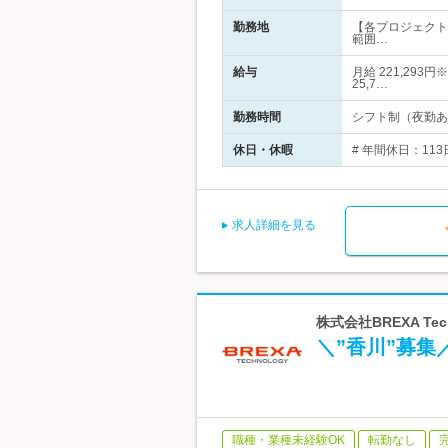
勤務地
【各プロジェクト
範囲…
給与
月給 221,29
25,7…
勤務時間
シフト制（夜勤あり）時間
休日・休暇
# 年間休日：113
求人詳細を見る
株式会社BREXA Te
＼”香川”募
職種・業種未経験OK
転勤なし