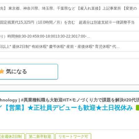
先】 東京都、神奈川県、埼玉県、千葉県など 【雇入れ直後】上記事業所 【変更の
3円※固定残業代15,325円（10.0時間／月）を含む 超過分は別途支給※一律調整手当
例8:30-20:459:00-18:0013:30-22:3017:00-…
日以上* 週休2日制* 有給休暇* 慶弔休暇* 産前・産後休暇* 育児休暇* 代…
気になる
chnology | #異業種転職も大歓迎#IT×モノづくり力で課題を解決#20代
集／【営業】★正社員デビューも歓迎★土日祝休み
完全週休2日制
第二新卒歓迎
リモートワーク可