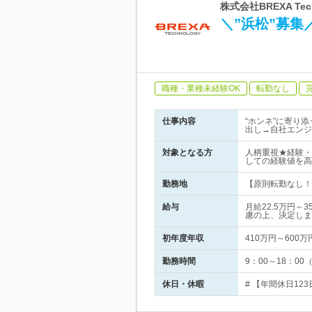
株式会社BREXA Te
＼”浜松”募
職種・業種未経験OK
転勤なし
仕事内容
“ホンネ”に寄り
出し→自社エンジ
対象となる方
人柄重視★経験・
しての経験値を高
勤務地
【原則転勤なし！】
給与
月給22.5万円
慮の上、決定しま
初年度年収
410万円～600万
勤務時間
9：00～18：0
休日・休暇
# 【年間休日12