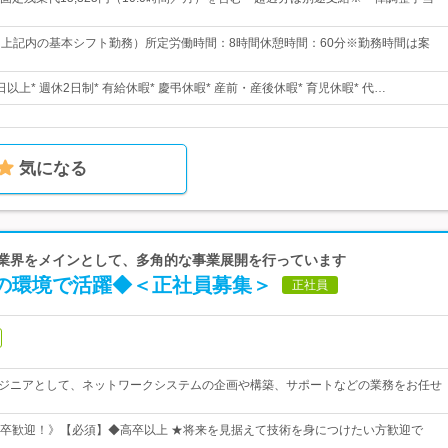
00（上記内の基本シフト勤務）所定労働時間：8時間休憩時間：60分※勤務時間は案
日以上* 週休2日制* 有給休暇* 慶弔休暇* 産前・産後休暇* 育児休暇* 代…
気になる
イル業界をメインとして、多角的な事業展開を行っています
端の環境で活躍◆＜正社員募集＞
正社員
ンジニアとして、ネットワークシステムの企画や構築、サポートなどの業務をお任せ
卒歓迎！》【必須】◆高卒以上 ★将来を見据えて技術を身につけたい方歓迎で