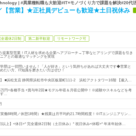
chnology | #異業種転職も大歓迎#IT×モノづくり力で課題を解決#20代
集／【営業】★正社員デビューも歓迎★土日祝休み
完全週休2日制
第二新卒歓迎
リモートワーク可
添う提案型営業！IT人材を求める企業へアプローチ→丁寧なヒアリングで課題を引き
ニアとの最適なマッチングを実現
学歴は一切問いません！「人が好き」という気持ちがあれば大丈夫です◆営業と
めたい方、IT知識を磨きたい方はぜひ！
 ■浜松支店 静岡県浜松市中央区板屋町111-2 浜松アクトタワー16階 【雇入…
～35万円+各種手当 +賞与年2回★モデル年収＆月収公開中！※経験やスキルなどを考
す…
円
0（実働8時間／休憩1時間）★残業は月平均約21.7時間程度！※ITエンジニアリン…
3日以上】<休日>* 完全週休2日制（土日休み）* 祝日休み<休暇>* 年末年始休…