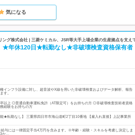
気になる
ング株式会社 | 三菱ケミカル、JSR等大手上場企業の生産拠点を支え
】★年休120日★転勤なし★非破壊検査資格保有者
種インフラ設備に対し、超音波やX線を用いた非破壊検査およびデータ解析、報告
ます。
卒以上 ◎普通自動車運転免許（AT限定可）をお持ちの方 ◎非破壊検査技術者資格
務経験をお持ちの方
能★転勤なし】 三重県四日市市海山道町2丁目10番地 【雇入れ直後】上記事業所
円～※給与には一律固定手当4万円を含みます。※年齢・経験・スキルを考慮し決定しま
3か…