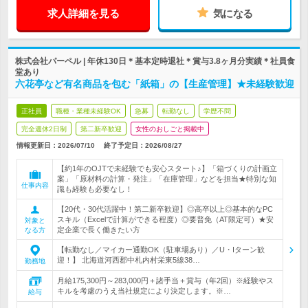
求人詳細を見る
気になる
株式会社パーペル | 年休130日＊基本定時退社＊賞与3.8ヶ月分実績＊社員食
堂あり
六花亭など有名商品を包む「紙箱」の【生産管理】★未経験歓迎
正社員
職種・業種未経験OK
急募
転勤なし
学歴不問
完全週休2日制
第二新卒歓迎
女性のおしごと掲載中
情報更新日：2026/07/10
終了予定日：
2026/08/27
【約1年のOJTで未経験でも安心スタート♪】「箱づくりの計画立
案」「原材料の計算・発注」「在庫管理」などを担当★特別な知
仕事内容
識も経験も必要なし！
【20代・30代活躍中！第二新卒歓迎】◎高卒以上◎基本的なPC
スキル（Excelで計算ができる程度）◎要普免（AT限定可）★安
対象と
定企業で長く働きたい方
なる方
【転勤なし／マイカー通勤OK（駐車場あり）／U・Iターン歓
迎！】 北海道河西郡中札内村栄東5線38…
勤務地
月給175,300円～283,000円＋諸手当＋賞与（年2回）※経験やス
キルを考慮のうえ当社規定により決定します。※…
給与