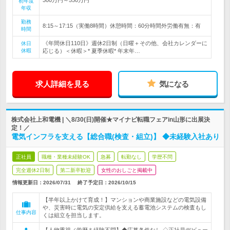
初年度
年収
勤務
8:15～17:15（実働8時間）休憩時間：60分時間外労働有無：有
時間
《年間休日110日》週休2日制（日曜＋その他、会社カレンダーに
休日
休暇
応じる）＜休暇＞* 夏季休暇* 年末年…
求人詳細を見る
気になる
株式会社上和電機 | ＼8/30(日)開催★マイナビ転職フェアin山形に出展決
定！／
電気インフラを支える【総合職(検査・組立)】 ◆未経験入社あり
正社員
職種・業種未経験OK
急募
転勤なし
学歴不問
完全週休2日制
第二新卒歓迎
女性のおしごと掲載中
情報更新日：2026/07/31
終了予定日：
2026/10/15
【半年以上かけて育成！】マンションや商業施設などの電気設備
や、災害時に電気の安定供給を支える蓄電池システムの検査もし
仕事内容
くは組立を担当します。
【人物重視／学歴＆経験不問】◆応募条件なし ◇正社員デビュー