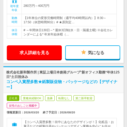
280万円～400万円
初年度
年収
【1年単位の変形労働時間制（週平均40時間以内）】8:30～
勤務
時間
17:50（休憩時間80分）# ★原則定…
# ～年間休日130日～* 週休3日制(水・日・隔週土曜) ※会社カレ
休日
休暇
ンダーによる* 年末年始休暇（…
求人詳細を見る
気になる
株式会社新和製作所 | 東証上場日本創発グループ*新オフィス勤務*年休125
日*土日祝休み
コンペ入賞歴多数★紙製販促物・パッケージなどの【デザイナ
ー】
正社員
業種未経験OK
急募
転勤なし
第二新卒歓迎
女性のおしごと掲載中
情報更新日：2026/03/20
終了予定日：
2026/08/20
【コンペ入賞歴多数！街中にあなたのデザインが！】化粧品・お
菓子などの紙製什器やパッケージデザイン業務を中心にお任せ。