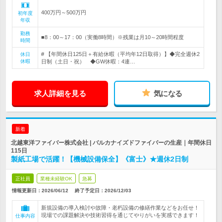
400万円～500万円
初年度
年収
勤務
■8：00～17：00（実働8時間）※残業は月10～20時間程度
時間
# 【年間休日125日＋有給休暇（平均年12日取得）】◆完全週休2
休日
休暇
日制（土日・祝） ◆GW休暇：4連…
求人詳細を見る
気になる
新着
北越東洋ファイバー株式会社 | バルカナイズドファイバーの生産｜年間休日
115日
製紙工場で活躍！【機械設備保全】《富士》★週休2日制
正社員
業種未経験OK
急募
情報更新日：2026/06/12
終了予定日：
2026/12/03
新規設備の導入検討や故障・老朽設備の修繕作業などをお任せ！
現場での課題解決や技術習得を通じてやりがいを実感できます！
仕事内容