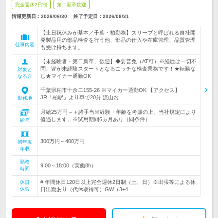
完全週休2日制
第二新卒歓迎
情報更新日：2026/06/30
終了予定日：
2026/08/31
【土日祝休みが基本／千葉・柏勤務】スリーブと呼ばれる自社開
発製品用の部品検査を行う他、部品の仕入や在庫管理、品質管理
仕事内容
も受け持ちます。
【未経験者・第二新卒、歓迎】◆要普免（AT可）※経歴は一切不
問、皆が未経験スタートとなるニッチな検査業務です！★転勤な
対象と
し★マイカー通勤OK
なる方
千葉県柏市十余二155-26 ※マイカー通勤OK 【アクセス】
JR「柏駅」より車で20分 流山お…
勤務地
月給25万円～＋諸手当※経験・年齢を考慮の上、当社規定により
優遇します。※試用期間6ヵ月あり（同条件）
給与
300万円～400万円
初年度
年収
勤務
9:00～18:00（実働8h）
時間
# 年間休日120日以上完全週休2日制（土、日）※出張等による休
休日
休暇
日出勤あり（代休取得可）GW（3+4…