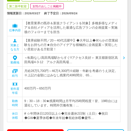
第二新卒歓迎
女性のおしごと掲載中
情報更新日：2026/03/27
終了予定日：
2026/09/24
【教育業界の既存＆新規クライアントを対象】多種多様なメディ
ア＆自社メディアを活用した最適な広告プランの企画提案～実施
仕事内容
後のフォローまでを担当
【業界経験不問／20～40代活躍中】◆大卒以上◆何らかの営業経
験をお持ちの方★自分のアイデアを積極的に企画提案～実現した
対象と
い意欲がある方歓迎！
なる方
＜転勤なし/高田馬場駅からすぐ!!アクセス良好＞ 東京都新宿区高
田馬場4-3-12 アルク高田馬場…
勤務地
月給28万5,700円～46万4,300円※経験・年齢を考慮のうえ決定。
※上記の金額にはみなし残業代40時間分、65…
給与
400万円～650万円
初年度
年収
9：30～18：30★残業時間は月平均25時間程度！皆、19時台には
勤務
時間
退社しています。時間外労働有無：…
# ☆年間休日120日以上☆◆完全週休2日制（土日）◆祝日
休日
休暇
◆GW◆夏季休暇◆年末年始◆有給休暇◆慶弔…