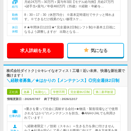
月給24万円～30万円＋賞与年3回【モデル給与例】月給27万円
+諸手当+賞与／年収460万円（35歳）※経験・年齢を…
給与
8：30～17：30（休憩75分） ※基本定時退社でサクッと帰れま
勤務
時間
す。※できるだけ残業のない修理スケ…
# ★年間休日122日★* 完全週休2日制(シフト制)※基本土日祝に
休日
休暇
なるよう調整しますが 出勤となる…
求人詳細を見る
気になる
株式会社ダイトク | ☆キレイなオフィス！工場！近い未来、快適な新社屋で
働けます！
＼経験者募集／★はかりの【メンテナンス】◎完全週休2日制
正社員
急募
転勤なし
学歴不問
完全週休2日制
第二新卒歓迎
情報更新日：2026/07/07
終了予定日：
2026/12/17
<重さを量って社会に貢献する会社>★物流・製造現場などで使用
される”はかり”のメンテナンスを担当。◆ANAやJALでも利用さ
仕事内容
れています！
＼経験者限定！／技術（スキル）＝生きる力を身に付けません
か？★社員が安心して長く働ける職場に向けて、働き方改革を進
対象と