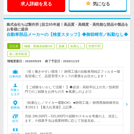
求人詳細を見る
気になる
株式会社ちば製作所 | 設立65年超！高品質・高精度・高性能な部品や製品を
お客様に提供
自動車部品メーカーの【検査スタッフ】◆御前崎市／転勤なし◆
正社員
職種・業種未経験OK
急募
転勤なし
学歴不問
第二新卒歓迎
情報更新日：2026/05/29
終了予定日：
2026/11/19
《長く働きやすい環境！》静岡工場の自動車用純正フィルター製
造現場にて、品質管理スタッフの業務をお任せします！
仕事内容
【 ご経験をいかして活躍！ 】◆必須：高校卒以上の方／技術部
対象と
門でのご経験をお持ちの方 ★風通しのよさ◎
なる方
《転勤なし／マイカー通勤OK》 ■静岡工場／ 静岡県御前崎市比
木1911-1 【雇入れ直後】上記事…
勤務地
月給 186,500円～315,000円※経験やスキルを考慮の上、決定し
ます。※残業手当は残業時間に応じて別途支給。…
給与
300万円～550万円