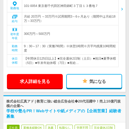
101-0054 東京都千代田区神田錦町３丁目１３番地７
勤務地
月給 20万円 ～33万円※試用期間3～6ヶ月あり（期間中は月給18
万～33万円）
給与
300万円～500万円
初年度
年収
9：30～17：30（実働7時間）※休憩1時間※月平均残業10時間程
勤務
時間
度
【年間休日125日以上】■完全週休2日制（土日）■祝日■夏季休暇
休日
休暇
（5日）■年末年始休暇（7日）■有給…
求人詳細を見る
気になる
株式会社広真アド | 教育に強い総合広告会社◆20代活躍中！売上10億円規
模の企業へ
学校や塾をPR！Webサイトや紙メディアの【企画営業】経験者
募集
正社員
業種未経験OK
急募
転勤なし
学歴不問
完全週休2日制