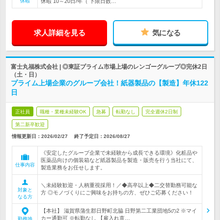
休暇
休暇 10～20日/年（ 下限日数…
求人詳細を見る
気になる
富士丸福株式会社 | ◎東証プライム市場上場のレンゴーグループ◎完休2日
（土・日）
プライム上場企業のグループ会社！紙器製品の【製造】年休122
日
正社員
職種・業種未経験OK
急募
転勤なし
完全週休2日制
第二新卒歓迎
情報更新日：2026/02/27
終了予定日：
2026/08/27
《安定したグループ企業で未経験から成長できる環境》化粧品や
医薬品向けの個装箱など紙器製品を製造・販売を行う当社にて、
仕事内容
製造業務をお任せします。
＼未経験歓迎・人柄重視採用！／◆高卒以上◆二交替勤務可能な
対象と
方 ◎モノづくりにご興味をお持ちの方、ぜひご応募ください！
なる方
【本社】 滋賀県蒲生郡日野町北脇 日野第二工業団地5の2 ※マイ
カー通勤可 ※転勤なし 【雇入れ直…
勤務地