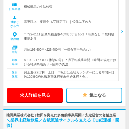
機械部品の寸法検査
仕事内容
高卒以上｜要普免（AT限定可）｜40歳以下の方
対象と
なる方
〒729-0111 広島県福山市今津町6丁目16-2 ＊転勤なし ＊無料駐
車場あり
勤務地
月給198,400円~228,400円（一律食事手当含む）
給与
8：00～17：00（休憩60分）＊月平均残業時間11時間36協定にお
勤務
時間
ける特別条項あり＝臨時の受注、…
完全週休2日制（土日）＊祝日は会社カレンダーによる年間休日
休日
休暇
数120日GW休暇夏期休暇年末年始休暇＊会…
求人詳細を見る
気になる
猿田興業株式会社 | 秋田を拠点に多角的事業展開／安定経営の老舗企業
＼業界未経験歓迎／古紙流通サイクルを支える【古紙運搬・回
収】