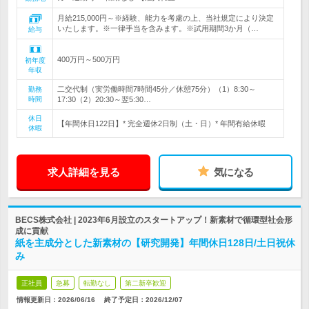
月給215,000円～※経験、能力を考慮の上、当社規定により決定
いたします。※一律手当を含みます。※試用期間3か月（…
給与
400万円～500万円
初年度
年収
二交代制（実労働時間7時間45分／休憩75分）（1）8:30～
勤務
時間
17:30（2）20:30～翌5:30…
休日
【年間休日122日】* 完全週休2日制（土・日）* 年間有給休暇
休暇
求人詳細を見る
気になる
BECS株式会社 | 2023年6月設立のスタートアップ！新素材で循環型社会形
成に貢献
紙を主成分とした新素材の【研究開発】年間休日128日/土日祝休
み
正社員
急募
転勤なし
第二新卒歓迎
情報更新日：2026/06/16
終了予定日：
2026/12/07