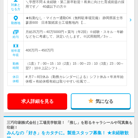
＼学歴不問 & 未経験・第二新卒歓迎！将来に向けた育成前提の採
対象と
用です／ 40歳以下の方※
なる方
★転勤なし・マイカー通勤OK（無料駐車場完備） 静岡県富士市
蓼原600 日本製紙富士工場敷地内 【…
勤務地
月給25万円～40万5000円＋賞与（年2回）※経験・スキル・年齢
などをに考慮して、決定いたします。※試用期間／3ヶ…
給与
400万円～450万円
初年度
年収
（1直）7：00～15：10（2直）15：00～23：10（3直）23：00～
勤務
時間
翌7：10※上記シフト…
# 月7～8日休み（勤務カレンダーによる）シフト休み＋年末年始
休日
休暇
休暇＋有給休暇有給は取りやすい社風で…
求人詳細を見る
気になる
三巧印刷株式会社 | 工場見学歓迎！ 「推し」を彩るキャラシールや写真集も
印刷！
みんなの「好き」をカタチに。製造スタッフ募集！ ★未経験歓