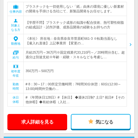
プラスチックを一切使用しない「紙」由来の環境に優しい新素材
の開発を手掛ける当社にて、新製品開発をお任せします。
仕事内容
【学歴不問】プラスチック成形の知識や配合技術、熱可塑性樹脂
対象と
の組成設計・試作評価、成形品開発の経験をお持ちの方
なる方
《本社》 所在地：奈良県奈良市菅原町661-3 ※転勤当面なし
【雇入れ直後】上記事業所 【変更の…
勤務地
月給25万円～36万円※固定残業代33,210円～／20時間分含む。超
過分は別途支給※年齢・経験・スキルなどを考慮し…
給与
350万円～500万円
初年度
年収
# 8：30～17：00所定労働時間：7時間30分休憩：60分(12:00～
勤務
時間
13:00)時間外労働の…
# 《年間休日128日》# 【休日】 ◆週休2日制* 土日* 祝日# 【その
休日
休暇
他休暇】◆有給休暇（入社…
求人詳細を見る
気になる