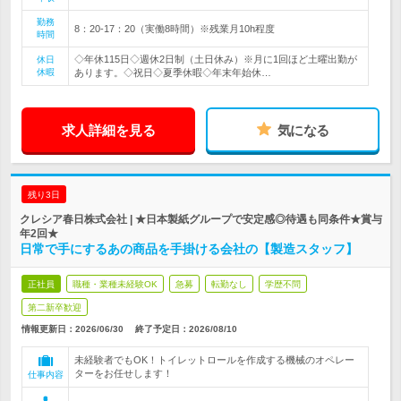
勤務
8：20-17：20（実働8時間）※残業月10h程度
時間
◇年休115日◇週休2日制（土日休み）※月に1回ほど土曜出勤が
休日
休暇
あります。◇祝日◇夏季休暇◇年末年始休…
求人詳細を見る
気になる
残り3日
クレシア春日株式会社 | ★日本製紙グループで安定感◎待遇も同条件★賞与
年2回★
日常で手にするあの商品を手掛ける会社の【製造スタッフ】
正社員
職種・業種未経験OK
急募
転勤なし
学歴不問
第二新卒歓迎
情報更新日：2026/06/30
終了予定日：
2026/08/10
未経験者でもOK！トイレットロールを作成する機械のオペレー
ターをお任せします！
仕事内容