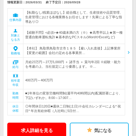
情報更新日：2026/03/31
終了予定日：
2026/09/28
【転勤なし/残業ほぼなし】総合職として、生産技術や品質管理、
生産管理における各種業務をお任せします！先輩による丁寧な指
仕事内容
導あり◎
【経験不問】<必須>★40歳未満の方（※）★高専卒以上★第一種
対象と
普通自動車運転免許★基本的なPCスキル(WordやExcelなど)
なる方
【本社】 鳥取県鳥取市古市１８５ 【雇い入れ直後】上記事業所
【変更の範囲】会社の定める各事業所…
勤務地
月給23万円～27万5,000円 ＋ 諸手当 ＋ 賞与年2回 ※経験・能力
を考慮の上、当社規定により優遇します。 ※…
給与
400万円～400万円
初年度
年収
■1年単位の変形労働時間制(週平均40時間以内)配属部署により、
勤務
時間
下記いずれか。8:00～17:007…
◎年間休日120日■週休二日制(土日)※会社カレンダーによる* 祝
休日
休暇
日* 年次有給休暇（入社時に5日付…
求人詳細を見る
気になる