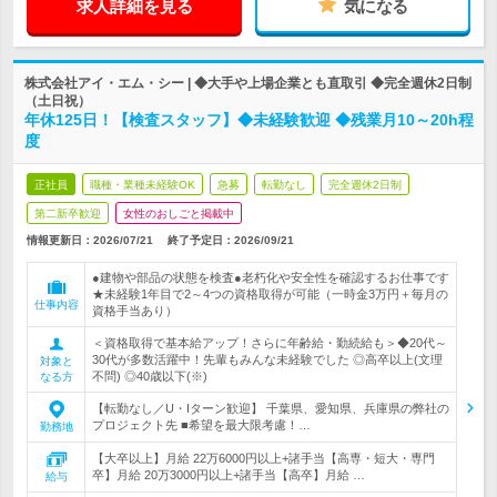
求人詳細を見る
気になる
株式会社アイ・エム・シー | ◆大手や上場企業とも直取引 ◆完全週休2日制
（土日祝）
年休125日！【検査スタッフ】◆未経験歓迎 ◆残業月10～20h程
度
正社員
職種・業種未経験OK
急募
転勤なし
完全週休2日制
第二新卒歓迎
女性のおしごと掲載中
情報更新日：2026/07/21
終了予定日：
2026/09/21
●建物や部品の状態を検査●老朽化や安全性を確認するお仕事です
★未経験1年目で2～4つの資格取得が可能（一時金3万円＋毎月の
仕事内容
資格手当あり）
＜資格取得で基本給アップ！さらに年齢給・勤続給も＞◆20代～
30代が多数活躍中！先輩もみんな未経験でした ◎高卒以上(文理
対象と
不問) ◎40歳以下(※)
なる方
【転勤なし／U・Iターン歓迎】 千葉県、愛知県、兵庫県の弊社の
プロジェクト先 ■希望を最大限考慮！…
勤務地
【大卒以上】月給 22万6000円以上+諸手当【高専・短大・専門
卒】月給 20万3000円以上+諸手当【高卒】月給 …
給与