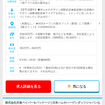
仕事内容
一部アプリ広告の案件あり
【若手活躍中】◆何らかのデザイン経験必須★販促物や立体物の
デザイン経験者歓迎★アイデアを活かし、トレンドに沿ったモノ
対象と
づくりがしたい方はぜひ！
なる方
＼転勤なし／ ★6/15オープンの新オフィス（新宿）にて勤務！
【新オフィス】※2026年6月15…
勤務地
月給28万円～※経験や年齢、能力などを考慮し、当社規定により
決定します。※固定残業代（30時間分／65,000円～）…
給与
350万円～450万円
初年度
年収
勤務
# 9:00～18:00（実働8時間）
時間
# 《年間休日125日》* 週休2日制(土日)* 祝日※年2回程度土曜出
休日
休暇
勤がありますが、それ以外は土…
求人詳細を見る
気になる
株式会社共進ペイパー＆パッケージ | 日本ハムやハーゲンダッツジャパンな