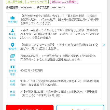
第二新卒歓迎
リモートワーク可
女性のおしごと掲載中
情報更新日：2026/07/21
終了予定日：
2027/01/11
【5年連続増部中の新聞に携わる！】「日本海事新聞」に掲載す
る記事の取材、コラムの執筆、国内外の物流関連企業への取材等
仕事内容
を担当していただきます。
＜必須＞■記者・ライターとして対人取材をした経験（業界不問
および紙／WEB等の媒体不問）＜歓迎＞◇ビジネスレベルの英会
対象と
話スキル ◇英文の読解力
なる方
【転勤なし／UIターン歓迎】 ＜本社＞ 東京都港区新橋5-15-5 交
通ビル 【雇入れ直後】上記事…
勤務地
月給263,500円～（一律手当含む）※固定残業代（月45時間分、
70,500円～）を含む※超過分は別途支給します※…
給与
400万円～550万円
初年度
年収
9:30～18:00（所定労働時間7時間45分／休憩45分）※時間外労働
勤務
時間
有無：有※残業月平均20時間…
# 【年間休日122日】# 完全週休2日制（土日祝休み）* 夏季休暇
休日
休暇
（暦による）* 年末年始休暇（暦…