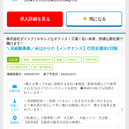
休暇
休暇■年末年始休暇■有給休暇■慶弔休…
求人詳細を見る
気になる
株式会社ダイトク | ☆キレイなオフィス！工場！近い未来、快適な新社屋で
働けます！
＼未経験募集／★はかりの【メンテナンス】◎完全週休2日制
正社員
職種・業種未経験OK
急募
転勤なし
学歴不問
完全週休2日制
第二新卒歓迎
情報更新日：2026/07/07
終了予定日：
2026/12/17
<重さを量って社会に貢献する会社>★物流・製造現場などで使用
される”はかり”のメンテナンスを担当。◆ANAやJALでも利用さ
仕事内容
れています！
＼未経験歓迎！／技術（スキル）＝生きる力を身に付けません
か？★社員が安心して長く働ける職場に向けて、働き方改革を進
対象と
めています！
なる方
◎転勤なし ◎最寄駅／JR「大正駅」・大阪メトロ「大正駅」
【所在地】 大阪府大阪市大正区小林東1…
勤務地