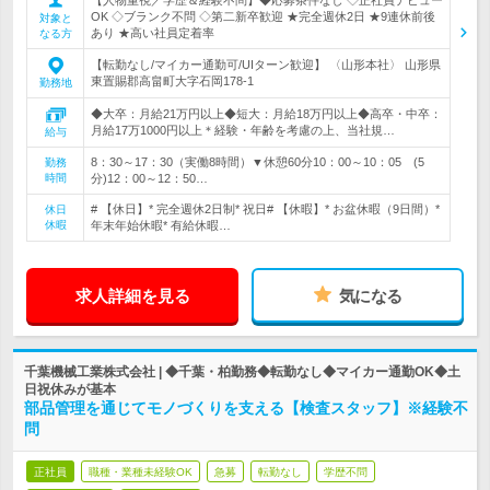
OK ◇ブランク不問 ◇第二新卒歓迎 ★完全週休2日 ★9連休前後
対象と
あり ★高い社員定着率
なる方
【転勤なし/マイカー通勤可/UIターン歓迎】 〈山形本社〉 山形県
東置賜郡高畠町大字石岡178-1
勤務地
◆大卒：月給21万円以上◆短大：月給18万円以上◆高卒・中卒：
月給17万1000円以上＊経験・年齢を考慮の上、当社規…
給与
8：30～17：30（実働8時間）▼休憩60分10：00～10：05 (5
勤務
時間
分)12：00～12：50…
# 【休日】* 完全週休2日制* 祝日# 【休暇】* お盆休暇（9日間）*
休日
休暇
年末年始休暇* 有給休暇…
求人詳細を見る
気になる
千葉機械工業株式会社 | ◆千葉・柏勤務◆転勤なし◆マイカー通勤OK◆土
日祝休みが基本
部品管理を通じてモノづくりを支える【検査スタッフ】※経験不
問
正社員
職種・業種未経験OK
急募
転勤なし
学歴不問