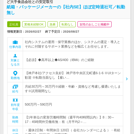
ど大手食品会社との安定取引
紙箱・パッケージメーカーの【社内SE】ほぼ定時退社可／転勤
無し
正社員
業種未経験OK
急募
転勤なし
女性のおしごと掲載中
情報更新日：2026/02/27
終了予定日：
2026/08/27
社内システムの運用・保守業務のほか、システムの選定・導入と
それに付随するサポート業務などを幅広くお任せします。
仕事内容
【必須】◆高卒以上◆AS/400（IBMi）のご経験
対象と
なる方
【神戸本社/アクセス良好】 神戸市中央区元町通6-1-6 ※UIターン
歓迎 ※転勤当面なし 【雇い…
勤務地
月給30万円～35万円※経験・年齢・資格など考慮し優遇いたしま
す※試用期間なし
給与
500万円～590万円
初年度
年収
【1年単位の変形労働時間制（週平均40時間以内）】8：30～
勤務
時間
17：45時間外労働有無：有（月平均2～…
・週休2日制・年間休日 120日（ 会社カレンダーによる ）・有給
休日