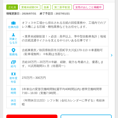
正社員
業種未経験OK
急募
第二新卒歓迎
女性のおしごと掲載中
情報更新日：2026/07/31
終了予定日：
2027/01/21
オフィスや工場から排出される古紙の回収業務や、工場内でのプ
レス機による圧縮・梱包業務などをお任せします。
仕事内容
＜業界未経験歓迎！＞必須：高卒以上、準中型自動車免許｜地域
対象と
の古紙流通サイクルを支えるやりがいある仕事です！
なる方
古紙事業所／秋田県秋田市川尻町字大川反170-113 ※車通勤可
（駐車場無料） ※転勤は当面なし…
勤務地
月給18万円～20万円※年齢、経験、能力を考慮の上、優遇しま
す。※試用期間3ヶ月（待遇同一）
給与
270万円～300万円
初年度
年収
1年単位の変形労働時間制(週平均40時間以内) 標準労働時間帯
勤務
時間
7:00～16:00（実働7.5時間…
《年間休日112日》シフト制（会社カレンダーに準ずる）有給休
休日
休暇
暇