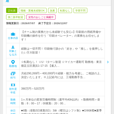
迎
正社員
職種・業種未経験OK
急募
転勤なし
学歴不問
第二新卒歓迎
女性のおしごと掲載中
情報更新日：2026/07/07
終了予定日：
2026/12/07
【チーム制の業務だから未経験でも安心♪】印刷前の用紙準備や
印刷機の操作を行う「印刷オペレーター」の業務をお任せしま
仕事内容
す！
経験は一切不問！ 印刷物で誰かの「好き」や「推し」を後押しし
対象と
たい方大歓迎！
なる方
☆転勤なし！ ☆U・Iターン歓迎 ☆マイカー通勤可 勤務地：東京
都足立区鹿浜1-17-15 【雇入…
勤務地
月給290,269円～400,000円※経験・能力を考慮し、ご相談の上、
決定いたします。※上記給与には、工場勤務手当…
給与
390万円～520万円
初年度
年収
1ヶ月単位の変形労働時間制（週平均40h以内）＜勤務時間＞昼
勤務
時間
勤：8：00～17：00夜勤：20：00…
■6勤（昼勤3日夜勤3日）3休（曜日はシフト制）■GW休暇■夏季
休日