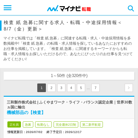
検査 紙 急募に関する求人・転職・中途採用情報＜
8/7（金）更新＞
マイナビ転職では「検査 紙 急募」に関連する転職・求人・中途採用情報を多
数掲載中!「検査 紙 急募」の転職・求人情報を探しているあなたにおすすめの
お仕事を掲載しています。「検査 紙 急募」に関連するキーワードからも転
職・求人情報をお探しいただけるので、あなたにぴったりのお仕事を見つけて
みてください!
1～50件 (全320件中)
…
1
2
3
4
5
7
三和製作株式会社 | ふくやまワーク・ライフ・バランス認定企業｜世界30数
ヵ国に輸出
機械部品の【検査】
正社員
急募
転勤なし
完全週休2日制
第二新卒歓迎
情報更新日：2026/07/02
終了予定日：
2026/12/17