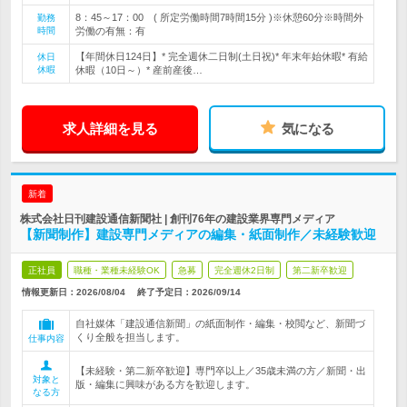
8：45～17：00 ( 所定労働時間7時間15分 )※休憩60分※時間外
勤務
時間
労働の有無：有
【年間休日124日】* 完全週休二日制(土日祝)* 年末年始休暇* 有給
休日
休暇
休暇（10日～）* 産前産後…
求人詳細を見る
気になる
新着
株式会社日刊建設通信新聞社 | 創刊76年の建設業界専門メディア
【新聞制作】建設専門メディアの編集・紙面制作／未経験歓迎
正社員
職種・業種未経験OK
急募
完全週休2日制
第二新卒歓迎
情報更新日：2026/08/04
終了予定日：
2026/09/14
自社媒体「建設通信新聞」の紙面制作・編集・校閲など、新聞づ
くり全般を担当します。
仕事内容
【未経験・第二新卒歓迎】専門卒以上／35歳未満の方／新聞・出
対象と
版・編集に興味がある方を歓迎します。
なる方