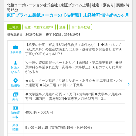
北越コーポレーション株式会社 | 東証プライム上場│社宅・寮あり│実働7時
間15分
東証プライム製紙メーカーの【技術職】未経験可*賞与約4.5ヶ月
正社員
職種・業種未経験OK
急募
第二新卒歓迎
情報更新日：2026/06/26
終了予定日：
2026/10/08
【格安の社宅・寮あり&引越代負担（条件あり）】◆紙・パルプ
（紙の原料）の生産技術または工務・設備管理をお任せします★
仕事内容
丁寧なOJTでスキルUP！
＼手厚い資格取得サポートあり／【未経験・第二新卒歓迎】◆理
系学科を卒業された方（高専卒・大卒以上）★ものづくりに興味
対象と
がある方
なる方
★☆U・Iターン歓迎／引越しサポートあり☆★ ※工場は車・バイ
ク通勤可 ◆関東工場（市川）／千葉県…
勤務地
◆大学院卒／月給25万円～35万円＋賞与年2回◆大学卒／月給24
万円～35万円＋賞与年2回◆高専卒／月給22万円～3…
給与
400万円～600万円
初年度
年収
勤務
8：00～16：15（実働7時間15分・休憩60分）
時間