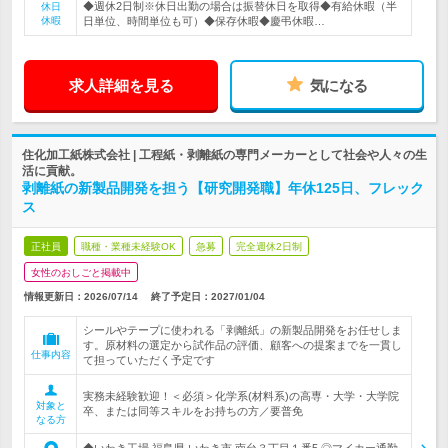
◆週休2日制※休日出勤の場合は振替休日を取得◆有給休暇（半
休日
休暇
日単位、時間単位も可）◆保存休暇◆慶弔休暇…
求人詳細を見る
気になる
住化加工紙株式会社 | 工程紙・剥離紙の専門メーカーとして社会や人々の生
活に貢献。
剥離紙の新製品開発を担う【研究開発職】年休125日、フレック
ス
正社員
職種・業種未経験OK
急募
完全週休2日制
女性のおしごと掲載中
情報更新日：2026/07/14
終了予定日：
2027/01/04
シールやテープに使われる「剥離紙」の新製品開発をお任せしま
す。原材料の選定から試作品の評価、顧客への提案までを一貫し
仕事内容
て担っていただく予定です
実務未経験歓迎！＜必須＞化学系(材料系)の高専・大学・大学院
対象と
卒、または同等スキルをお持ちの方／要普免
なる方