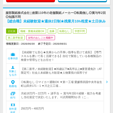
服部製紙株式会社 | 創業110年の老舗製紙メーカー◎転勤無し◎賞与年2回
◎知識不問
【総合職】未経験歓迎★週休2日制★残業月10h程度★土日休み
正社員
職種・業種未経験OK
急募
転勤なし
学歴不問
第二新卒歓迎
女性のおしごと掲載中
情報更新日：2026/06/30
終了予定日：
2026/08/31
【未経験でも安心★先輩からの手厚い指導を受けて成長】【専門
スキルを磨いて長く活躍できる】自社で製造している各種製品の
仕事内容
検査や管理などをお任せ！
【第二新卒／未経験歓迎】■35歳以下■高卒以上■要普通免許（AT
対象と
限定可）社会人未経験も大歓迎★人物重視の採用です
なる方
◎転勤なし ◎マイカー通勤OK ▼第一工場 愛媛県四国中央市金生
町山田井171－1 ▼川之江工場…
勤務地
月給18万円～22万円 ＋ 諸手当 ＋ 賞与年2回※経験・能力を考慮
し当社規定で決定いたします。※試用期間3か月（こ…
給与
250万円～400万円
初年度
年収