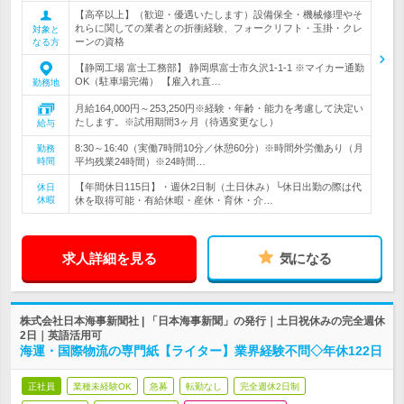
【高卒以上】（歓迎・優遇いたします）設備保全・機械修理やそ
れらに関しての業者との折衝経験、フォークリフト・玉掛・クレ
対象と
ーンの資格
なる方
【静岡工場 富士工務部】 静岡県富士市久沢1-1-1 ※マイカー通勤
OK（駐車場完備） 【雇入れ直…
勤務地
月給164,000円～253,250円※経験・年齢・能力を考慮して決定い
たします。※試用期間3ヶ月（待遇変更なし）
給与
8:30～16:40（実働7時間10分／休憩60分）※時間外労働あり（月
勤務
時間
平均残業24時間）※24時間…
【年間休日115日】・週休2日制（土日休み）└休日出勤の際は代
休日
休暇
休を取得可能・有給休暇・産休・育休・介…
求人詳細を見る
気になる
株式会社日本海事新聞社 | 「日本海事新聞」の発行｜土日祝休みの完全週休
2日｜英語活用可
海運・国際物流の専門紙【ライター】業界経験不問◇年休122日
正社員
業種未経験OK
急募
転勤なし
完全週休2日制