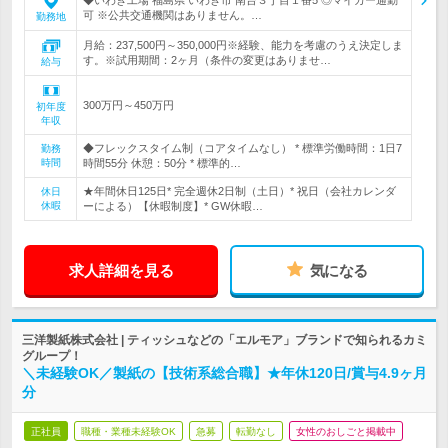
◆いわき工場 福島県 いわき市 南台３丁目１番5 ◎マイカー通勤
可 ※公共交通機関はありません。…
勤務地
月給：237,500円～350,000円※経験、能力を考慮のうえ決定しま
す。※試用期間：2ヶ月（条件の変更はありませ…
給与
300万円～450万円
初年度
年収
◆フレックスタイム制（コアタイムなし） * 標準労働時間：1日7
勤務
時間
時間55分 休憩：50分 * 標準的…
★年間休日125日* 完全週休2日制（土日）* 祝日（会社カレンダ
休日
休暇
ーによる）【休暇制度】* GW休暇…
求人詳細を見る
気になる
三洋製紙株式会社 | ティッシュなどの「エルモア」ブランドで知られるカミ
グループ！
＼未経験OK／製紙の【技術系総合職】★年休120日/賞与4.9ヶ月
分
正社員
職種・業種未経験OK
急募
転勤なし
女性のおしごと掲載中