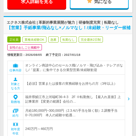
求人詳細を見る
気になる
エクネス株式会社 | 革新的事業展開が魅力｜研修制度充実｜転勤なし
【営業】手紙事業/飛込なし×ノルマなし！/未経験・リーダー候補
正社員
業種未経験OK
急募
転勤なし
完全週休2日制
女性のおしごと掲載中
情報更新日：2026/08/05
終了予定日：
2027/01/18
オンライン商談中心のセールス職/ノルマ・飛び込み・テレアポな
し/「提案」に集中できる分業型営業/未経験歓迎
仕事内容
【必須】営業または接客の実務経験をお持ちの方（3年以上）
対象と
なる方
福井県鯖江市上河端町36-4-3 2F ※転勤無し 【雇入れ直後】上
記事業所 【変更の範囲】会社の…
勤務地
月給180,000円~300,000円（2.3.4の手当を除く額）2.調整手当
0~70,000円 本人の経験や処遇…
給与
240万円～460万円
初年度
年収