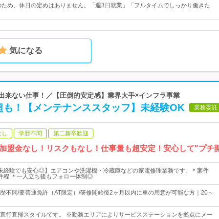
のため、休日の定めはありません。「週3日就業」「フルタイムでしっかり働きた
気になる
には出来ない仕事！／【圧倒的安定感】業界大手×インフラ事業
円超も！【メンテナンススタッフ】未経験OK
業務委託
なし
学歴不問
第二新卒歓迎
加盟金なし！リスクもなし！仕事量も超安定！安心して"プチ
未経験でも安心◎】エアコンや洗濯機・冷蔵庫などの家電修理業務です。＊案件
0件程 ＊一人立ち後もフォロー体制◎
歴不問/要普通免許（AT限定）/研修開始後2ヶ月以内に車の用意が可能な方｜20～
直行直帰スタイルです。 ※勤務エリアによりサービスステーションを拠点にメー