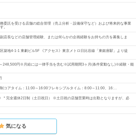
務委託を受ける店舗の総合管理（売上分析・設備保守など）および将来的な事業
す。
副店長などの店舗管理経験、または何らかの企画経験をお持ちの方を募集しま
区築地4-1-1 東劇ビル5F 《アクセス》東京メトロ日比谷線「東銀座駅」より徒
0円～248,500円※月給には一律手当を含む※試用期間3ヶ月(条件変動なし)※経験・能
円
アタイム：11:00～16:00フレキシブルタイム：8:00～11:00、16:…
日》 * 完全週休2日制（土日祝日） ※土日祝の店舗営業時は出勤となりますが、必
気になる