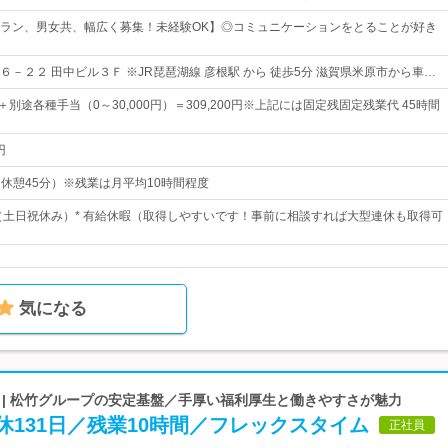
ラン、男女共、幅広く募集！未経験OK】◎コミュニケーションをとることが好き
－２２ 田中ビル３Ｆ ※JR琵琶湖線 彦根駅 から 徒歩5分 滋賀県米原市から車…
～＋別途各種手当（0～30,000円）＝309,200円※上記には固定残固定残業代 45時間
円
0（休憩45分）※残業は月平均10時間程度
制（土日祝休み）* 有給休暇（取得しやすいです！事前に相談すれば大型連休も取得可
気になる
 | 松竹グループの安定基盤／手厚い福利厚生と働きやすさが魅力
131日／残業10時間／フレックスタイム
正社員