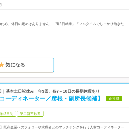
円
のため、休日の定めはありません。「週3日就業」「フルタイムでしっかり働きた
気になる
9日｜基本土日祝休み｜年3回、各7～10日の長期休暇あり
人材コーディネーター／彦根・副所長候補】
正社員
週休2日制
第二新卒歓迎
】既存企業へのフォローや求職者とのマッチチングを行う人材コーディネーター