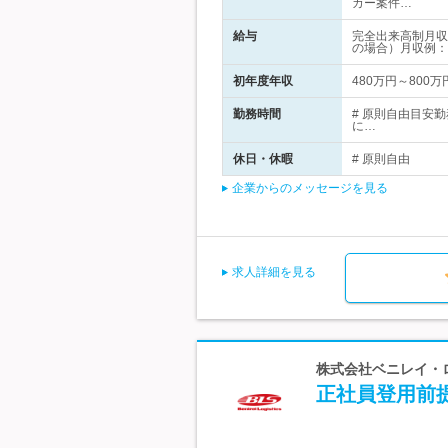
カー案件…
給与
完全出来高制月収
の場合）月収例：
初年度年収
480万円～800万
勤務時間
# 原則自由目安勤
に…
休日・休暇
# 原則自由
企業からのメッセージを見る
求人詳細を見る
株式会社ベニレイ・ロ
正社員登用前