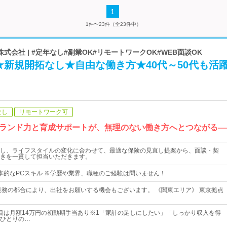
1
1件〜23件（全23件中）
式会社 | #定年なし#副業OK#リモートワークOK#WEB面談OK
★新規開拓なし★自由な働き方★40代～50代も活
なし
リモートワーク可
ランド力と育成サポートが、無理のない働き方へとつながる―
し、ライフスタイルの変化に合わせて、最適な保険の見直し提案から、面談・契
きを一貫して担当いただきます。
本的なPCスキル ※学歴や業界、職種のご経験は問いません！
業務の都合により、出社をお願いする機会もございます。 《関東エリア》 東京拠点
目は月額14万円の初動期手当あり※1「家計の足しにしたい」「しっかり収入を得
ひとりの…