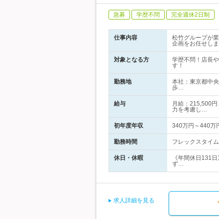
急募
学歴不問
完全週休2日制
仕事内容
松竹グループが業
企画をお任せしま
対象となる方
学歴不問！店長や
す！
勤務地
本社：東京都中央
歩…
給与
月給：215,50
力を考慮し…
初年度年収
340万円～440万
勤務時間
フレックスタイム制コ
休日・休暇
《年間休日131
ず…
求人詳細を見る