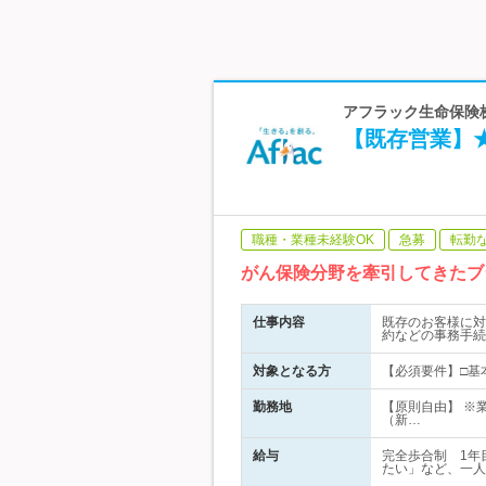
アフラック生命保険株
【既存営業】
職種・業種未経験OK
急募
転勤
がん保険分野を牽引してきたブ
仕事内容
既存のお客様に対
約などの事務手続
対象となる方
【必須要件】□基
勤務地
【原則自由】 ※
（新…
給与
完全歩合制 1年
たい」など、一人