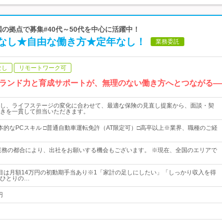
国の拠点で募集#40代～50代を中心に活躍中！
なし★自由な働き方★定年なし！
業務委託
なし
リモートワーク可
ランド力と育成サポートが、無理のない働き方へとつながる―
し、ライフステージの変化に合わせて、最適な保険の見直し提案から、面談・契
きを一貫して担当いただきます。
本的なPCスキル □普通自動車運転免許（AT限定可）□高卒以上※業界、職種のご経
業務の都合により、出社をお願いする機会もございます。 ※現在、全国のエリアで
目は月額14万円の初動期手当あり※1「家計の足しにしたい」「しっかり収入を得
ひとりの…
円