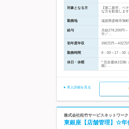
対象となる方
【第二新卒、ベテ
な方を歓迎します
勤務地
滋賀県彦根市旭町６
給与
月給279,200円
分／…
初年度年収
390万円～432万
勤務時間
9：00～17：3
休日・休暇
* 完全週休2日
能）…
求人詳細を見る
株式会社松竹サービスネットワーク
東銀座【店舗管理】☆年休