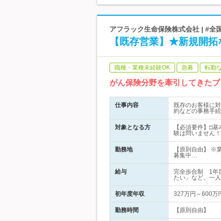
アフラック生命保険株式会社 | #全
【既存営業】★新規開拓
職種・業種未経験OK
急募
転勤
がん保険分野を牽引してきたブ
仕事内容
既存のお客様に対
約などの事務手続
対象となる方
【必須要件】□基
験は問いません！
勤務地
【原則自由】 ※
募集中…
給与
完全歩合制 1年
たい」など、一人
初年度年収
327万円～600万
勤務時間
【原則自由】