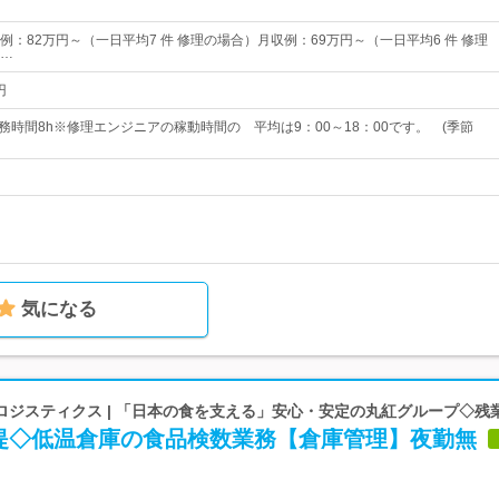
例：82万円～（一日平均7 件 修理の場合）月収例：69万円～（一日平均6 件 修理
…
円
務時間8h※修理エンジニアの稼動時間の 平均は9：00～18：00です。 (季節
気になる
ジスティクス | 「日本の食を支える」安心・安定の丸紅グループ◇残業
提◇低温倉庫の食品検数業務【倉庫管理】夜勤無