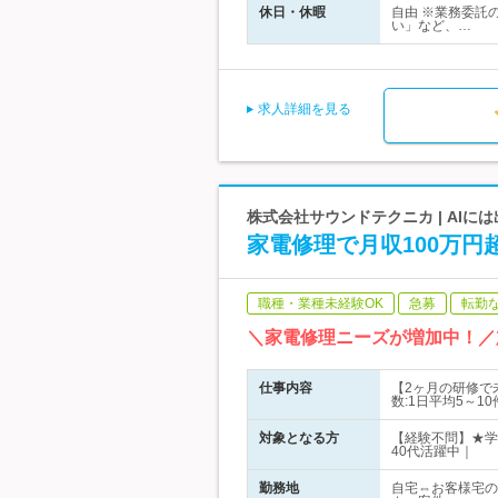
休日・休暇
自由 ※業務委託
い」など、…
求人詳細を見る
株式会社サウンドテクニカ | AI
家電修理で月収100万
職種・業種未経験OK
急募
転勤
＼家電修理ニーズが増加中！／
仕事内容
【2ヶ月の研修で
数:1日平均5～1
対象となる方
【経験不問】★学
40代活躍中｜
勤務地
自宅⇔お客様宅の