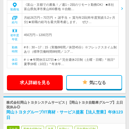
《富山・京都での募集！／週1～2回のリモート勤務OK》 ■本社
富山県魚津市東山800番地 ※自動…
勤務地
月給26万円～70万円 ＋ 諸手当 ＋ 賞与年2回(昨年度実績:5.2ヶ月
分)★前職の給与を最大限考慮します。 ぜひ…
給与
450万円～1200万円
初年度
年収
# 8：30～17：15（実働8時間／休憩45分）※フレックスタイム制
勤務
時間
あり（標準労働時間8時間／コア…
# ☆★年間休日127日★☆* 完全週休2日制（土曜・日曜）* 祝日*
休日
休暇
夏季休暇（10日）* 年末年…
求人詳細を見る
気になる
株式会社岡山トヨタシステムサービス | 【岡山トヨタ自動車グループ】土日
祝休み◎
岡山トヨタグループ/IT商材・サービス提案【法人営業】年休123
日
正社員
業種未経験OK
急募
転勤なし
完全週休2日制