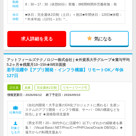
勤務
8：30～17：30（休憩60分）実働：8時間時間外労働有無：有
時間
■休日：完全週休2日制（土日）＋祝日■年間休日：120日■休暇：
休日
休暇
* 年末年始（12/31～1/3）*…
求人詳細を見る
気になる
アットフィールズテクノロジー株式会社 | ★外資系大手グループ★賞与平均
5.2ヶ月★残業月10~15h★WEB面接
若手活躍中【アプリ開発・インフラ構築】リモートOK／年休
127日
正社員
急募
完全週休2日制
リモートワーク可
情報更新日：2026/06/12
終了予定日：
2026/09/10
《自社内開発！大手企業のDX化プロジェクトに携わる》生産シ
ステムのアプリ開発・インフラ構築、サーバ・DBの構築などを
仕事内容
担当します ★資格取得支援有
《男女不問！20～30代中心に活躍中》以下いずれかの経験者を募
集！（Visual Basic/.NET/Proc/C++/PHP/Java/Oracle DB/SQL）★
対象と
遠方からの転職支援あり
なる方