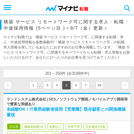
構築 サービス リモートワーク可に関する求人・転職・
中途採用情報 (5ページ目 )＜8/7（金）更新＞
マイナビ転職では「構築 サービス リモートワーク可」に関連する転職・求
人・中途採用情報を多数掲載中!「構築 サービス リモートワーク可」の転職・
求人情報を探しているあなたにおすすめのお仕事を掲載しています。「構築 サ
ービス リモートワーク可」に関連するキーワードからも転職・求人情報をお探
しいただけるので、あなたにぴったりのお仕事を見つけてみてください!
201～250件 (全3199件中)
…
…
1
3
4
5
6
7
64
ランドシステム株式会社 | SES／ソフトウェア開発／モバイルアプリ開発等
で豊富な実績あり
未経験OK！IT業界経験者採用【営業職】既存顧客との関係構築
重視
正社員
職種未経験OK
転勤なし
学歴不問
完全週休2日制