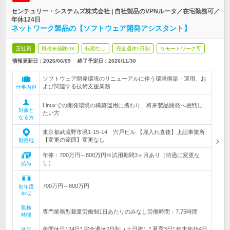
センチュリー・システムズ株式会社 | 自社製品のVPNルータ／在宅勤務可／
年休124日
ネットワーク製品の【ソフトウェア開発アシスタント】
正社員
職種未経験OK
転勤なし
完全週休2日制
リモートワーク可
情報更新日：2026/06/09
終了予定日：
2026/11/30
ソフトウェア開発環境のリニューアルに伴う環境構築・運用、お
よび関連する技術支援業務
仕事内容
Linuxでの開発環境の構築運用に携わり、将来製品開発へ挑戦し
対象と
たい方
なる方
東京都武蔵野市境1-15-14 宍戸ビル 【雇入れ直後】上記事業所
【変更の範囲】変更なし
勤務地
年俸：700万円～800万円※試用期間3ヶ月あり（待遇に変更な
し）
給与
700万円～800万円
初年度
年収
勤務
専門業務型裁量労働制1日あたりのみなし労働時間：7.75時間
時間
年間休日124日* 完全週休2日制（土日祝）* 夏季3日* 年末年始4日
休日