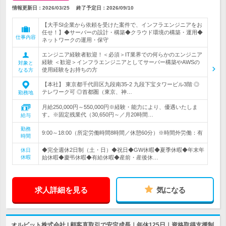
情報更新日：2026/03/25
終了予定日：
2026/09/10
【大手SI企業から依頼を受けた案件で、インフラエンジニアをお
任せ！】◆サーバーの設計・構築◆クラウド環境の構築・運用◆
仕事内容
ネットワークの運用・保守
エンジニア経験者歓迎！＜必須＞IT業界での何らかのエンジニア
経験 ＜歓迎＞インフラエンジニアとしてサーバー構築やAWSの
対象と
使用経験をお持ちの方
なる方
【本社】 東京都千代田区九段南35-2 九段下宝タワービル3階 ◎
テレワーク可 ◎首都圏（東京、神…
勤務地
月給250,000円～550,000円※経験・能力により、優遇いたしま
す。※固定残業代（30,650円～／月20時間…
給与
勤務
9:00～18:00（所定労働時間8時間／休憩60分）※時間外労働：有
時間
◆完全週休2日制（土・日）◆祝日◆GW休暇◆夏季休暇◆年末年
休日
休暇
始休暇◆慶弔休暇◆有給休暇◆産前・産後休…
求人詳細を見る
気になる
オルビット株式会社 | 顧客直取引で安定成長｜年休125日｜資格取得支援制