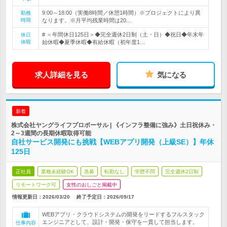
9:00～18:00（実働8時間／休憩1時間）※プロジェクトにより異
勤務
時間
なります。※月平均残業時間は20…
# ＜年間休日125日＞◆完全週休2日制（土・日）◆祝日◆年末年
休日
休暇
始休暇◆夏季休暇◆有給休暇（初年度1…
求人詳細を見る
気になる
新着
株式会社ヤングライフプロポーサル | 《インフラ整備に強み》土日祝休み・
2～3週間の長期休暇取得可能
自社サービス開発にも挑戦【WEBアプリ開発（上級SE）】年休
125日
正社員
業種未経験OK
急募
転勤なし
学歴不問
完全週休2日制
リモートワーク可
女性のおしごと掲載中
情報更新日：2026/03/20
終了予定日：
2026/09/17
WEBアプリ・クラウドシステムの開発をリードするフルスタック
エンジニアとして、設計・開発・保守を一貫して担当します。
仕事内容