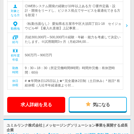
◎WEBシステム開発の経験が10年以上ある方 ◎要件定義・設
計・開発をリードし、ビジネス視点でサービスを最適化できる方
対象と
を歓迎！
なる方
《転勤当面なし》 愛知県名古屋市中区大須四丁目1-18 セイジョ
ウビル4F 【雇入れ直後】上記事業…
勤務地
月給300,000円～500,000円※経験・年齢・能力を考慮して決定い
たします。※試用期間3ヶ月（月給284,00…
給与
500万円～900万円
初年度
年収
9：30～18：30（所定労働時間8時間）時間外労働：有休憩時
勤務
時間
間：60分
# ★年間休日125日以上★* 完全週休2日制（土日休み）* 祝日* 有
休日
休暇
給休暇（入社半年経過後より付…
求人詳細を見る
気になる
ユミルリンク株式会社 | メッセージングソリューション事業を展開する成長
企業