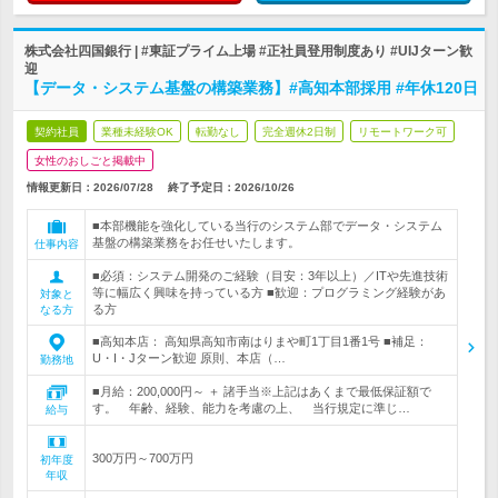
株式会社四国銀行 | #東証プライム上場 #正社員登用制度あり #UIJターン歓
迎
【データ・システム基盤の構築業務】#高知本部採用 #年休120日
契約社員
業種未経験OK
転勤なし
完全週休2日制
リモートワーク可
女性のおしごと掲載中
情報更新日：2026/07/28
終了予定日：
2026/10/26
■本部機能を強化している当行のシステム部でデータ・システム
基盤の構築業務をお任せいたします。
仕事内容
■必須：システム開発のご経験（目安：3年以上）／ITや先進技術
等に幅広く興味を持っている方 ■歓迎：プログラミング経験があ
対象と
る方
なる方
■高知本店： 高知県高知市南はりまや町1丁目1番1号 ■補足：
U・I・Jターン歓迎 原則、本店（…
勤務地
■月給：200,000円～ ＋ 諸手当※上記はあくまで最低保証額で
す。 年齢、経験、能力を考慮の上、 当行規定に準じ…
給与
300万円～700万円
初年度
年収