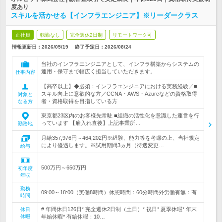
度あり
スキルを活かせる【インフラエンジニア】※リーダークラス
正社員
転勤なし
完全週休2日制
リモートワーク可
情報更新日：2026/05/19
終了予定日：
2026/08/24
当社のインフラエンジニアとして、インフラ構築からシステムの
運用・保守まで幅広く担当していただきます。
仕事内容
【高卒以上】◆必須：インフラエンジニアにおける実務経験／■
スキル向上に意欲的な方／CCNA・AWS・Azureなどの資格取得
対象と
者・資格取得を目指している方
なる方
東京都23区内のお客様先常駐 ■組織の活性化を意識した運営を行
っています 【雇入れ直後】上記事業所…
勤務地
月給357,976円～464,202円※経験、能力等を考慮の上、当社規定
により優遇します。※試用期間3ヵ月（待遇変更…
給与
500万円～650万円
初年度
年収
勤務
09:00～18:00（実働8時間）休憩時間：60分時間外労働有無：有
時間
# 年間休日126日* 完全週休2日制（土日）* 祝日* 夏季休暇* 年末
休日
休暇
年始休暇* 有給休暇：10…