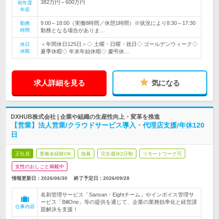
382万円～600万円
初年度
年収
9:00～18:00（実働8時間／休憩1時間）※状況により8:30～17:30
勤務
時間
勤務となる場合がありま…
＜年間休日125日＞◇ 土曜・日曜・祝日◇ ゴールデンウィーク◇
休日
休暇
夏季休暇◇ 年末年始休暇◇ 慶弔休…
求人詳細を見る
気になる
DXHUB株式会社 | 企業や組織の生産性向上・変革を推進
【営業】法人営業/クラウドサービス導入・代理店支援/年休120
日
正社員
業種未経験OK
急募
完全週休2日制
リモートワーク可
女性のおしごと掲載中
情報更新日：2026/06/30
終了予定日：
2026/09/28
名刺管理サービス「Sansan・Eightチーム」やインボイス管理サ
ービス「BillOne」等の提供を通じて、企業の業務効率化と経営課
仕事内容
題解決を支援！