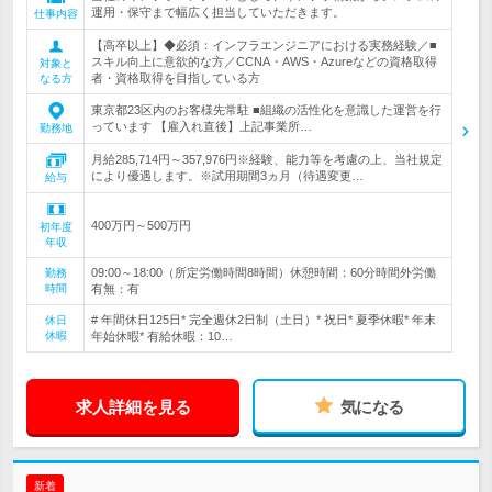
運用・保守まで幅広く担当していただきます。
仕事内容
【高卒以上】◆必須：インフラエンジニアにおける実務経験／■
スキル向上に意欲的な方／CCNA・AWS・Azureなどの資格取得
対象と
者・資格取得を目指している方
なる方
東京都23区内のお客様先常駐 ■組織の活性化を意識した運営を行
っています 【雇入れ直後】上記事業所…
勤務地
月給285,714円～357,976円※経験、能力等を考慮の上、当社規定
により優遇します。※試用期間3ヵ月（待遇変更…
給与
400万円～500万円
初年度
年収
09:00～18:00（所定労働時間8時間）休憩時間：60分時間外労働
勤務
時間
有無：有
# 年間休日125日* 完全週休2日制（土日）* 祝日* 夏季休暇* 年末
休日
休暇
年始休暇* 有給休暇：10…
求人詳細を見る
気になる
新着