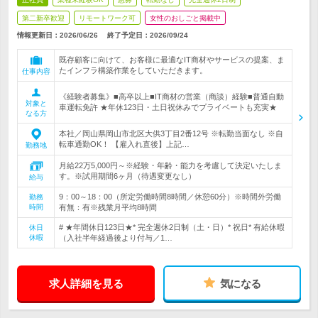
第二新卒歓迎
リモートワーク可
女性のおしごと掲載中
情報更新日：2026/06/26
終了予定日：
2026/09/24
既存顧客に向けて、お客様に最適なIT商材やサービスの提案、ま
たインフラ構築作業をしていただきます。
仕事内容
《経験者募集》■高卒以上■IT商材の営業（商談）経験■普通自動
対象と
車運転免許 ★年休123日・土日祝休みでプライベートも充実★
なる方
本社／岡山県岡山市北区大供3丁目2番12号 ※転勤当面なし ※自
転車通勤OK！ 【雇入れ直後】上記…
勤務地
月給22万5,000円～※経験・年齢・能力を考慮して決定いたしま
す。※試用期間6ヶ月（待遇変更なし）
給与
9：00～18：00（所定労働時間8時間／休憩60分）※時間外労働
勤務
時間
有無：有※残業月平均8時間
# ★年間休日123日★* 完全週休2日制（土・日）* 祝日* 有給休暇
休日
休暇
（入社半年経過後より付与／1…
求人詳細を見る
気になる