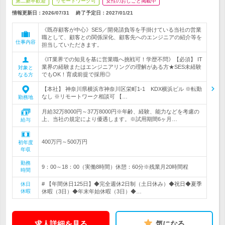
第二新卒歓迎
リモートワーク可
女性のおしごと掲載中
情報更新日：2026/07/31
終了予定日：
2027/01/21
《既存顧客が中心》SES／開発請負等を手掛けている当社の営業
職として、顧客との関係深化、顧客先へのエンジニアの紹介等を
仕事内容
担当していただきます。
《IT業界での知見を基に営業職へ挑戦可！学歴不問》【必須】 IT
業界の経験またはエンジニアリングの理解がある方★SES未経験
対象と
でもOK！育成前提で採用◎
なる方
【本社】 神奈川県横浜市神奈川区栄町1-1 KDX横浜ビル ※転勤
なし ※リモートワーク相談可 【…
勤務地
月給32万8000円～37万8000円※年齢、経験、能力などを考慮の
上、当社の規定により優遇します。※試用期間6ヶ月…
給与
400万円～500万円
初年度
年収
勤務
9：00～18：00（実働8時間）休憩：60分※残業月20時間程
時間
# 【年間休日125日】◆完全週休2日制（土日休み）◆祝日◆夏季
休日
休暇
休暇（3日）◆年末年始休暇（3日）◆…
求人詳細を見る
気になる