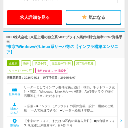
求人詳細を見る
気になる
NCD株式会社 | 東証上場の独立系SIer*プライム案件8割*定着率95%*資格手
当
*東京*WindowsやLinux系サーバ等の【インフラ構築エンジニ
ア】
正社員
急募
学歴不問
完全週休2日制
第二新卒歓迎
リモートワーク可
女性のおしごと掲載中
情報更新日：2026/04/13
終了予定日：
2026/09/07
リーダーとしてインフラ要件定義と設計・構築、ネットワーク設
計・設定、Windows、Linux系サーバ構築、AWS等クラウド技術
仕事内容
活用等を担当いただきます。
＜必須＞■インフラ（クラウド）の要件定義・設計・構築のご経
対象と
験 （一人で完遂できる） ■リーダー経験１年以上
なる方
【東京のオフィス、または23区内の顧客先常駐】 ■お台場オフィ
ス 東京都江東区青海2丁目4番32号…
勤務地