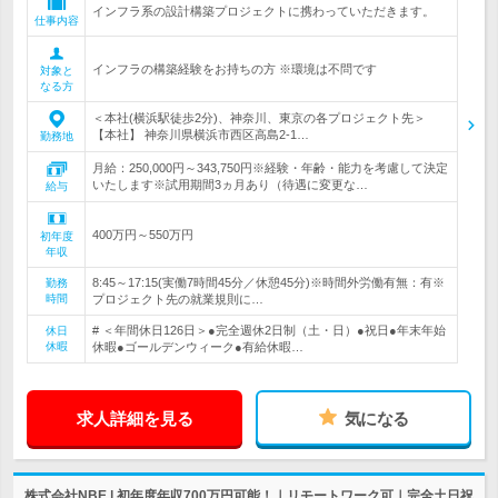
インフラ系の設計構築プロジェクトに携わっていただきます。
仕事内容
インフラの構築経験をお持ちの方 ※環境は不問です
対象と
なる方
＜本社(横浜駅徒歩2分)、神奈川、東京の各プロジェクト先＞
【本社】 神奈川県横浜市西区高島2-1…
勤務地
月給：250,000円～343,750円※経験・年齢・能力を考慮して決定
いたします※試用期間3ヵ月あり（待遇に変更な…
給与
400万円～550万円
初年度
年収
8:45～17:15(実働7時間45分／休憩45分)※時間外労働有無：有※
勤務
時間
プロジェクト先の就業規則に…
# ＜年間休日126日＞●完全週休2日制（土・日）●祝日●年末年始
休日
休暇
休暇●ゴールデンウィーク●有給休暇…
求人詳細を見る
気になる
株式会社NBE | 初年度年収700万円可能！｜リモートワーク可｜完全土日祝