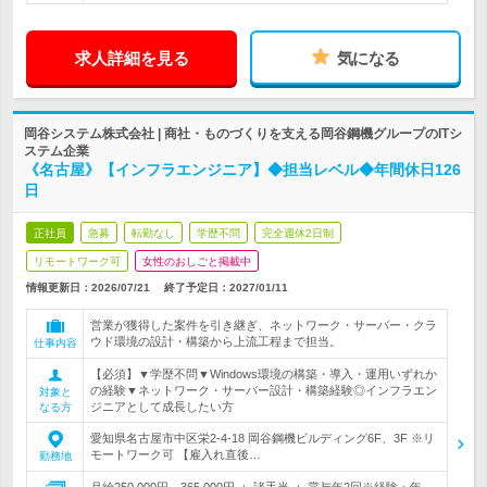
求人詳細を見る
気になる
岡谷システム株式会社 | 商社・ものづくりを支える岡谷鋼機グループのITシ
ステム企業
《名古屋》【インフラエンジニア】◆担当レベル◆年間休日126
日
正社員
急募
転勤なし
学歴不問
完全週休2日制
リモートワーク可
女性のおしごと掲載中
情報更新日：2026/07/21
終了予定日：
2027/01/11
営業が獲得した案件を引き継ぎ、ネットワーク・サーバー・クラ
ウド環境の設計・構築から上流工程まで担当。
仕事内容
【必須】▼学歴不問▼Windows環境の構築・導入・運用いずれか
の経験▼ネットワーク・サーバー設計・構築経験◎インフラエン
対象と
ジニアとして成長したい方
なる方
愛知県名古屋市中区栄2-4-18 岡谷鋼機ビルディング6F、3F ※リ
モートワーク可 【雇入れ直後…
勤務地