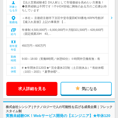
【法人営業経験者】DX人材として市場価値を高めたい方募集！
◆業界経験は不問です！ITやDX領域に興味のある方のご応募お待
対象と
ちしています
なる方
＜本社＞ 京都府京都市下京区中堂寺粟田町93番地 KRP6号館2F
【雇入れ直後】上記の事業所 【…
勤務地
年俸制 4,500,000円～6,000,000円※月額321,500円～428,600円
（固定残業20H 43,…
給与
450万円～600万円
初年度
年収
勤務
9:00～18:00（実働8時間／休憩60分）※時間外労働有無：有
時間
# ★年間休日120日★* 完全週休2日制（土日祝休み）* 有給休暇
休日
休暇
（10日～20日）* 夏季休暇*…
求人詳細を見る
気になる
株式会社シンシア | テクノロジーで人の可能性を広げる成長企業｜フレック
スタイム制
実務未経験OK！Webサービス開発の【エンジニア】★年休120