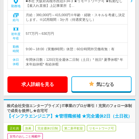
■本社 大阪府高槻市西冠3-34-3 ★リモートワーク可 ★転勤なし
【雇入れ直後】上記事業所 【…
勤務地
月給：380,000円～415,000円※年齢・経験・スキルを考慮し決定
します。※試用期間：3か月（待遇変更なし）
給与
577万円～630万円
初年度
年収
勤務
9:00～18:00（実働8時間）休憩：60分時間外労働有無：有
時間
年間休日数：120日完全週休二日制（土日）* 祝日* 夏季休暇* 年
休日
休暇
末年始休暇* 有給休暇
求人詳細を見る
気になる
株式会社安信エンタープライズ | IT事業のプロが牽引！充実のフォロー体制
で成長を後押し★在宅可
【インフラエンジニア】★管理職候補 ★完全週休2日（土日祝）
正社員
急募
完全週休2日制
第二新卒歓迎
リモートワーク可
女性のおしごと掲載中