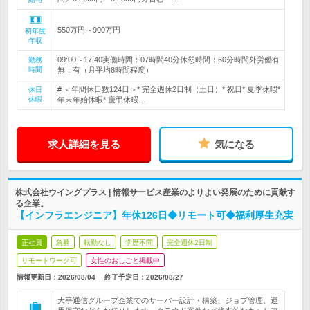
550万円～900万円
初年度
年収
09:00～17:40実働時間：07時間40分休憩時間：60分時間外労働有
勤務
時間
無：有（月平均8時間程度）
# ＜年間休日数124日＞* 完全週休2日制（土日）* 祝日* 夏季休暇*
休日
休暇
年末年始休暇* 慶弔休暇…
求人詳細を見る
気になる
株式会社ウイングプラス | 情報サービス産業のよりよい発展のために貢献す
る企業。
【インフラエンジニア】年休126日◆リモート可◆福利厚生充実
正社員
急募
転勤なし
学歴不問
完全週休2日制
リモートワーク可
女性のおしごと掲載中
情報更新日：2026/08/04
終了予定日：
2026/08/27
大手通信グループ企業でのサーバー設計・構築、ジョブ管理、運