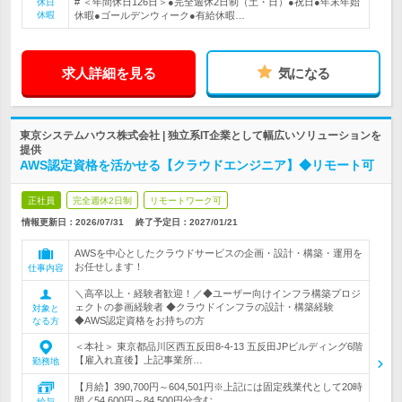
# ＜年間休日126日＞●完全週休2日制（土・日）●祝日●年末年始
休日
休暇
休暇●ゴールデンウィーク●有給休暇…
求人詳細を見る
気になる
東京システムハウス株式会社 | 独立系IT企業として幅広いソリューションを
提供
AWS認定資格を活かせる【クラウドエンジニア】◆リモート可
正社員
完全週休2日制
リモートワーク可
情報更新日：2026/07/31
終了予定日：
2027/01/21
AWSを中心としたクラウドサービスの企画・設計・構築・運用を
お任せします！
仕事内容
＼高卒以上・経験者歓迎！／◆ユーザー向けインフラ構築プロジ
ェクトの参画経験者 ◆クラウドインフラの設計・構築経験
対象と
◆AWS認定資格をお持ちの方
なる方
＜本社＞ 東京都品川区西五反田8-4-13 五反田JPビルディング6階
【雇入れ直後】上記事業所…
勤務地
【月給】390,700円～604,501円※上記には固定残業代として20時
間／54,600円～84,500円分含む …
給与