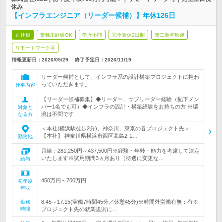
休み
【インフラエンジニア（リーダー候補）】年休126日
正社員
業種未経験OK
学歴不問
完全週休2日制
第二新卒歓迎
リモートワーク可
情報更新日：2026/05/29
終了予定日：
2026/11/19
リーダー候補として、インフラ系の設計構築プロジェクトに携わ
っていただきます。
仕事内容
【リーダー候補募集】◆リーダー、サブリーダー経験（配下メン
バー1名でも可）◆インフラの設計・構築経験をお持ちの方 ※環
対象と
境は不問です
なる方
＜本社(横浜駅徒歩2分)、神奈川、東京の各プロジェクト先＞
【本社】 神奈川県横浜市西区高島2-1…
勤務地
月給：281,250円～437,500円※経験・年齢・能力を考慮して決定
いたします※試用期間3ヵ月あり（待遇に変更な…
給与
450万円～700万円
初年度
年収
8:45～17:15(実働7時間45分／休憩45分)※時間外労働有無：有※
勤務
時間
プロジェクト先の就業規則に…