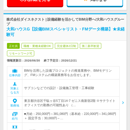
株式会社ダイスネクスト | 設備経験を活かしてBIM分野へ/大和ハウスグルー
プ
大和ハウスG【設備BIMスペシャリスト・FMデータ構築】★未経
験可
正社員
職種・業種未経験OK
完全週休2日制
第二新卒歓迎
リモートワーク可
情報更新日：2026/06/30
終了予定日：
2026/12/21
BIMを活用した設備プロジェクトの推進業務や、BIMモデリン
グ、FMシステムの構築業務等をお任せします。
仕事内容
サブコンなどでの設計・設備施工管理・工事経験
対象と
なる方
東京都渋谷区千駄ヶ谷5丁目14-7 ゼニス南新宿2階 ※サテライト
オフィスでの勤務の可能性あり （…
勤務地
■月給：250,000円～381,080円（基本給：220,000円～341,080円
＋ 固定手当：30,000円～…
給与