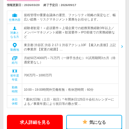
情報更新日：2026/03/20
終了予定日：
2026/09/17
規程管理や重要会議体の運営、ファシリティ戦略の策定など、幅
広い総務・リスクマネジメント業務をお任せします。
仕事内容
経験者歓迎！＜必須要件＞上場企業での総務実務経験3年以上／
メンバーマネジメント経験＜歓迎要件＞IPO前後での実務経験な
対象と
ど
なる方
東京都 渋谷区 渋谷 2-17-1 渋谷アクシュ10F 【雇入れ直後】上記
の事業所 【変更の範囲】…
勤務地
月給50万4000円～71万円（一律手当含む）※試用期間3カ月（待
遇変更なし）
給与
700万円～1000万円
初年度
年収
勤務
10:00～19:00時間外労働有無：有休憩時間：60分
時間
* 週休2日制（土日・祝日）* 年間休日125日※会社カレンダーに
休日
休暇
よる／事業年度により祝日等の数が変…
求人詳細を見る
気になる