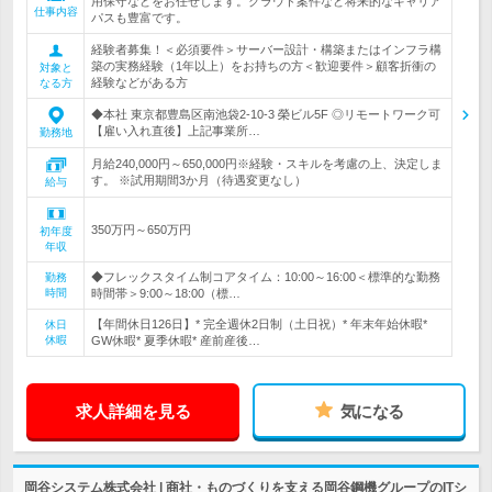
用保守などをお任せします。クラウド案件など将来的なキャリア
仕事内容
パスも豊富です。
経験者募集！＜必須要件＞サーバー設計・構築またはインフラ構
築の実務経験（1年以上）をお持ちの方＜歓迎要件＞顧客折衝の
対象と
経験などがある方
なる方
◆本社 東京都豊島区南池袋2-10-3 榮ビル5F ◎リモートワーク可
【雇い入れ直後】上記事業所…
勤務地
月給240,000円～650,000円※経験・スキルを考慮の上、決定しま
す。 ※試用期間3か月（待遇変更なし）
給与
350万円～650万円
初年度
年収
◆フレックスタイム制コアタイム：10:00～16:00＜標準的な勤務
勤務
時間
時間帯＞9:00～18:00（標…
【年間休日126日】* 完全週休2日制（土日祝）* 年末年始休暇*
休日
休暇
GW休暇* 夏季休暇* 産前産後…
求人詳細を見る
気になる
岡谷システム株式会社 | 商社・ものづくりを支える岡谷鋼機グループのITシ