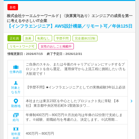
新着
株式会社ケーエムケーワールド | 〈決算賞与あり〉エンジニアの成長を第一
に考えるやさしいIT企業
【インフラエンジニア】AWS設計構築／リモート可／年休125日
正社員
急募
転勤なし
学歴不問
完全週休2日制
リモートワーク可
女性のおしごと掲載中
情報更新日：2026/07/15
終了予定日：
2026/12/31
ご自身のスキル、または今後のキャリアビジョンにマッチするプ
ロジェクトを自ら選定。 運用保守から上流工程に挑戦したい方も
仕事内容
大歓迎です！
【学歴不問】■インフラエンジニアとしての実務経験3年以上必須
対象と
なる方
本社または東京23区を中心としたプロジェクト先に常駐 【本
社】 東京都中央区明石町8-1聖路加タワ…
勤務地
年俸制400万円～800万円※月次給与は年俸の12分割で支給しま
す。※経験、前職給与を考慮の上、決定します。※試用期…
給与
400万円～800万円
初年度
年収