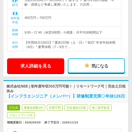
月給250,000円～365,000円 ＋ 諸手当 ＋ 賞与年2回※経験・年
齢・資格など考慮し優遇いたします。※試用…
給与
450万円～700万円
初年度
年収
勤務
9:00～17:40（休憩1時間）※残業：月平均30時間以下
時間
【年間休日126日】* 週休2日制（土・日）* 祝日* 年末年始休暇
休日
休暇
（6日）* 夏季休暇（7～9月で…
求人詳細を見る
気になる
株式会社NBE | 初年度年収550万円可能！｜リモートワーク可｜完全土日祝
休み
【インフラエンジニア（メンバー）】研修制度充実◇年休126日
正社員
業種未経験OK
学歴不問
完全週休2日制
第二新卒歓迎
リモートワーク可
情報更新日：2026/05/29
終了予定日：
2026/11/19