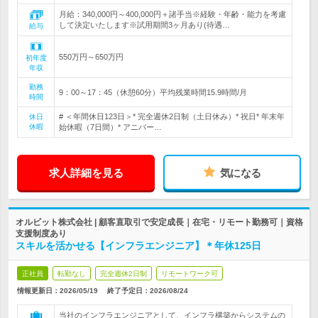
月給：340,000円～400,000円＋諸手当※経験・年齢・能力を考慮
して決定いたします※試用期間3ヶ月あり(待遇…
給与
550万円～650万円
初年度
年収
勤務
9：00～17：45（休憩60分）平均残業時間15.9時間/月
時間
# ＜年間休日123日＞* 完全週休2日制（土日休み）* 祝日* 年末年
休日
休暇
始休暇（7日間）* アニバー…
求人詳細を見る
気になる
オルビット株式会社 | 顧客直取引で安定成長｜在宅・リモート勤務可｜資格
支援制度あり
スキルを活かせる【インフラエンジニア】＊年休125日
正社員
転勤なし
完全週休2日制
リモートワーク可
情報更新日：2026/05/19
終了予定日：
2026/08/24
当社のインフラエンジニアとして、インフラ構築からシステムの