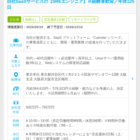
自社SaaSサービスの【SREエンジニア】※経験者歓迎／年休125
日
正社員
転勤なし
完全週休2日制
リモートワーク可
情報更新日：2026/06/19
終了予定日：
2026/12/10
当社が提供する、SaaS プラットフォーム「Cuenote シリーズ」
の事業成長とともに、開発・運用業務 の促進を行っていただきま
仕事内容
す。
30代～40代活躍中！＜必須要件＞高卒以上、Linuxサーバ運用経
対象と
験3年以上、Webシステムの障害対応経験
なる方
東京本社 東京都渋谷区代々木2-2-1 小田急サザンタワー12階 大阪
支店 大阪府大阪市北区梅田…
勤務地
月給384,615円～ 576,923円※経験・能力などを考慮の上、決定
いたします。 ※試用期間3ヵ月あり（期間中の…
給与
500万円～750万円
初年度
年収
# 10:00～19:00（所定労働時間8時間／休憩1時間）※時間外労働
勤務
時間
あり※時差出勤可能（7時～1…
# 年間休日125日※当社カレンダーによる* 完全週休2日制（土・
休日
休暇
日） * 祝日 * 夏季休暇（3日…