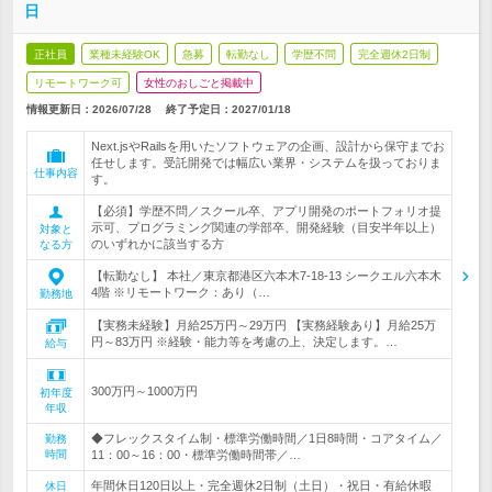
日
正社員
業種未経験OK
急募
転勤なし
学歴不問
完全週休2日制
リモートワーク可
女性のおしごと掲載中
情報更新日：2026/07/28
終了予定日：
2027/01/18
Next.jsやRailsを用いたソフトウェアの企画、設計から保守までお
任せします。受託開発では幅広い業界・システムを扱っておりま
仕事内容
す。
【必須】学歴不問／スクール卒、アプリ開発のポートフォリオ提
示可、プログラミング関連の学部卒、開発経験（目安半年以上）
対象と
のいずれかに該当する方
なる方
【転勤なし】 本社／東京都港区六本木7-18-13 シークエル六本木
4階 ※リモートワーク：あり（…
勤務地
【実務未経験】月給25万円～29万円 【実務経験あり】月給25万
円～83万円 ※経験・能力等を考慮の上、決定します。…
給与
300万円～1000万円
初年度
年収
◆フレックスタイム制・標準労働時間／1日8時間・コアタイム／
勤務
時間
11：00～16：00・標準労働時間帯／…
年間休日120日以上・完全週休2日制（土日）・祝日・有給休暇
休日