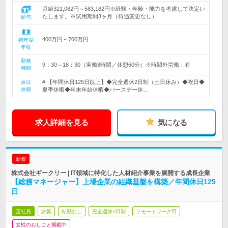
月給321,082円～583,182円※経験・年齢・能力を考慮して決定い
たします。※試用期間3ヶ月（待遇変更なし）
給与
400万円～700万円
初年度
年収
勤務
9：30～18：30（実働8時間／休憩60分）※時間外労働：有
時間
# 【年間休日125日以上】◆完全週休2日制（土日休み）◆祝日◆
休日
休暇
夏季休暇◆年末年始休暇◆バースデー休…
求人詳細を見る
気になる
新着
株式会社ギークリー | IT領域に特化した人材紹介事業を展開する成長企業
【総務マネージャー】上場企業の組織基盤を構築／年間休日125
日
正社員
急募
転勤なし
完全週休2日制
リモートワーク可
女性のおしごと掲載中