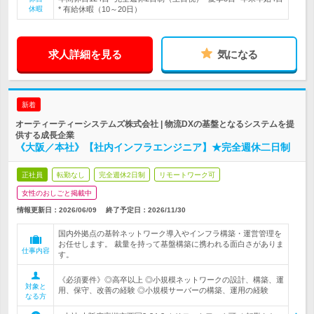
休暇
* 有給休暇（10～20日）
求人詳細を見る
気になる
新着
オーティーティーシステムズ株式会社 | 物流DXの基盤となるシステムを提
供する成長企業
《大阪／本社》【社内インフラエンジニア】★完全週休二日制
正社員
転勤なし
完全週休2日制
リモートワーク可
女性のおしごと掲載中
情報更新日：2026/06/09
終了予定日：
2026/11/30
国内外拠点の基幹ネットワーク導入やインフラ構築・運営管理を
お任せします。 裁量を持って基盤構築に携われる面白さがありま
仕事内容
す。
《必須要件》◎高卒以上 ◎小規模ネットワークの設計、構築、運
対象と
用、保守、改善の経験 ◎小規模サーバーの構築、運用の経験
なる方