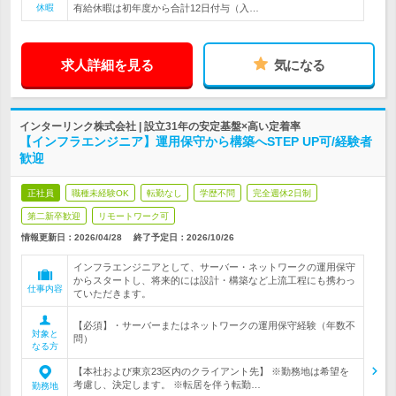
休暇
有給休暇は初年度から合計12日付与（入…
求人詳細を見る
気になる
インターリンク株式会社 | 設立31年の安定基盤×高い定着率
【インフラエンジニア】運用保守から構築へSTEP UP可/経験者
歓迎
正社員
職種未経験OK
転勤なし
学歴不問
完全週休2日制
第二新卒歓迎
リモートワーク可
情報更新日：2026/04/28
終了予定日：
2026/10/26
インフラエンジニアとして、サーバー・ネットワークの運用保守
からスタートし、将来的には設計・構築など上流工程にも携わっ
仕事内容
ていただきます。
【必須】・サーバーまたはネットワークの運用保守経験（年数不
対象と
問）
なる方
【本社および東京23区内のクライアント先】 ※勤務地は希望を
考慮し、決定します。 ※転居を伴う転勤…
勤務地