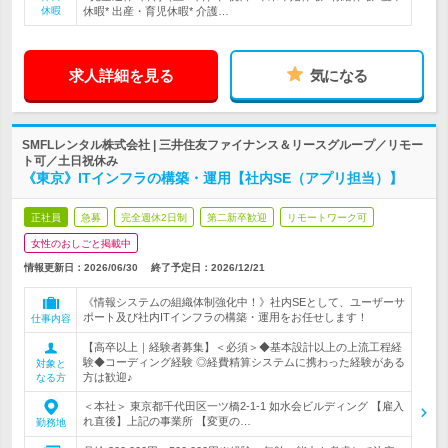
休暇
休暇* 出産・育児休暇* 介護…
求人詳細を見る
気になる
SMFLレンタル株式会社 | 三井住友ファイナンス＆リースグループ／リモー
ト可／土日祝休み
《東京》ITインフラの構築・運用【社内SE（アプリ担当）】
正社員
急募
完全週休2日制
第二新卒歓迎
リモートワーク可
女性のおしごと掲載中
情報更新日：2026/06/30
終了予定日：
2026/12/21
《情報システムの組織体制強化中！》社内SEとして、ユーザーサ
ポート及び社内ITインフラの構築・運用をお任せします！
仕事内容
【高卒以上｜経験者募集】＜必須＞◆基本設計以上の上流工程経
験◆コーディング経験 ◎経費精算システムに携わった経験がある
対象と
方は歓迎♪
なる方
＜本社＞ 東京都千代田区一ツ橋2-1-1 如水会ビルディング 【雇入
れ直後】上記の事業所 【変更の…
勤務地