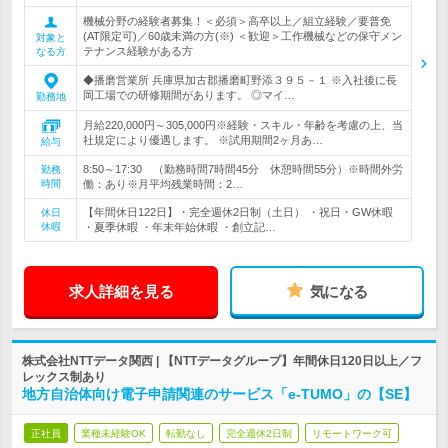
機械分野の経験者募集！＜必須＞高卒以上／組立経験／要普免
(AT限定可)／60歳未満の方(※) ＜歓迎＞工作機械などの保守メン
対象と
テナンス経験がある方
なる方
◆播磨営業所 兵庫県加古郡播磨町野添３９５－１ ※入社後に長
岡工場での研修期間があります。 ◎マイ…
勤務地
月給220,000円～305,000円※経験・スキル・年齢を考慮の上、当
社規定により優遇します。 ※試用期間2ヶ月あ…
給与
8:50～17:30 （勤務時間7時間45分 休憩時間55分）※時間外労
勤務
時間
働：あり※月平均残業時間：2…
【年間休日122日】・完全週休2日制（土日） ・祝日・GW休暇
休日
休暇
・夏季休暇 ・年末年始休暇 ・創立記…
求人詳細を見る
気になる
株式会社NTTデータ関西 | 【NTTデータグループ】年間休日120日以上／フ
レックス制あり
地方自治体向け電子申請関連のサービス「e-TUMO」の【SE】
正社員
業種未経験OK
転勤なし
完全週休2日制
リモートワーク可