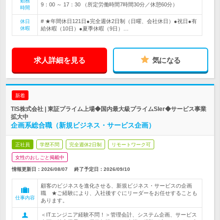
勤務
9：00 ～ 17：30 （所定労働時間7時間30分／休憩60分）
時間
# ★年間休日121日●完全週休2日制（日曜、会社休日）●祝日●有
休日
休暇
給休暇（10日）●夏季休暇（9日）…
求人詳細を見る
気になる
新着
TIS株式会社 | 東証プライム上場◆国内最大級プライムSIer◆サービス事業
拡大中
企画系総合職（新規ビジネス・サービス企画）
正社員
学歴不問
完全週休2日制
リモートワーク可
女性のおしごと掲載中
情報更新日：2026/08/07
終了予定日：
2026/09/10
顧客のビジネスを進化させる、新規ビジネス・サービスの企画
職 ★ご経験により、入社後すぐにリーダーをお任せすることも
仕事内容
あります。
＜ITエンジニア経験不問！＞管理会計、システム企画、サービス