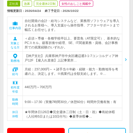
正社員
急募
完全週休2日制
女性のおしごと掲載中
情報更新日：2026/04/24
終了予定日：
2026/10/22
自社開発の会計・給与システムなど、業務用ソフトウェアを導入
されるお客様へ、導入支援から操作指導、アフターサポートまで
仕事内容
幅広くお任せします。
＜必須＞専修・各種学校卒以上、要普免（AT限定可）、基本的な
PCスキル。顧客折衝や経理、SE、IT関連業務・資格、会計事務
対象と
所での就業経験のいずれか。
なる方
【神戸支社】 兵庫県神戸市中央区磯辺通3-1-7コンコルディア神
戸12F 【雇入れ直後】上記事業所…
勤務地
月給：237,000円～ + 諸手当※年齢・経験・能力・勤務地等を考
慮の上、決定します。※残業代は全額支給します。※…
給与
440万円～700万円
初年度
年収
勤務
9:00～17:30（実働7時間30分／休憩60分）時間外労働有無：有
時間
★年間休日126日◆完全週休二日制（土・日・祝）◆有給休暇
休日
休暇
（入社時5日または10日付与）◆夏季休暇◆…