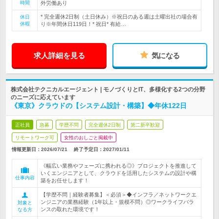
時間
外労働あり
* 完全週休2日制（土日休み）※祝日のある週は土曜出社の場合有
休日
休暇
り※年間休日119日！* 祝日* 有給…
求人詳細を見る
気になる
株式会社テクニカルエージェント | モノづくりとIT、多様化する2つの分野
のニーズに応えています
《東京》クラウドの【システム設計・構築】◆年休122日
正社員
急募
学歴不問
完全週休2日制
第二新卒歓迎
リモートワーク可
女性のおしごと掲載中
情報更新日：2026/07/21
終了予定日：
2027/01/11
《幅広い業務やフェーズに携われる◎》プロジェクトを推進して
いくエンジニアとして、クラウドを活用したシステムの設計や構
仕事内容
築をお任せします！
【学歴不問｜経験者募集】＜必須＞◆インフラ／ネットワークエ
ンジニアの業務経験（1年以上・規模不問）◎ワークライフバラ
対象と
ンスの取れた環境です！
なる方