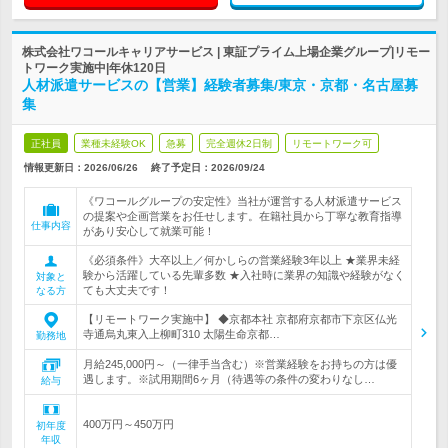
株式会社ワコールキャリアサービス | 東証プライム上場企業グループ|リモー
トワーク実施中|年休120日
人材派遣サービスの【営業】経験者募集/東京・京都・名古屋募
集
正社員
業種未経験OK
急募
完全週休2日制
リモートワーク可
情報更新日：2026/06/26
終了予定日：
2026/09/24
《ワコールグループの安定性》当社が運営する人材派遣サービス
の提案や企画営業をお任せします。在籍社員から丁寧な教育指導
仕事内容
があり安心して就業可能！
《必須条件》大卒以上／何かしらの営業経験3年以上 ★業界未経
験から活躍している先輩多数 ★入社時に業界の知識や経験がなく
対象と
ても大丈夫です！
なる方
【リモートワーク実施中】 ◆京都本社 京都府京都市下京区仏光
寺通烏丸東入上柳町310 太陽生命京都…
勤務地
月給245,000円～（一律手当含む）※営業経験をお持ちの方は優
遇します。※試用期間6ヶ月（待遇等の条件の変わりなし…
給与
400万円～450万円
初年度
年収