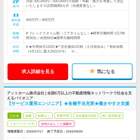
月給 300,000円～500,000円※経験・年齢・能力を考慮して決定
いたします※試用期間6カ月（待遇変更なし）
給与
500万円～800万円
初年度
年収
# フレックスタイム制（コアタイムなし）■標準労働時間 1日7時
勤務
時間
間30分／休憩60分■標準労働時間帯…
# ★年間休日120日★* 完全週休2日制（土日祝休み）* 有給休暇
休日
休暇
（4月1日に最大20日付与） ※…
求人詳細を見る
気になる
アットホーム株式会社 | 全国6万以上の不動産情報ネットワークで社会を支
えるパイオニア
【サービス運用エンジニア】★各種手当充実★働きやすさ支援
正社員
急募
転勤なし
学歴不問
完全週休2日制
第二新卒歓迎
リモートワーク可
女性のおしごと掲載中
情報更新日：2026/07/17
終了予定日：
2026/08/20