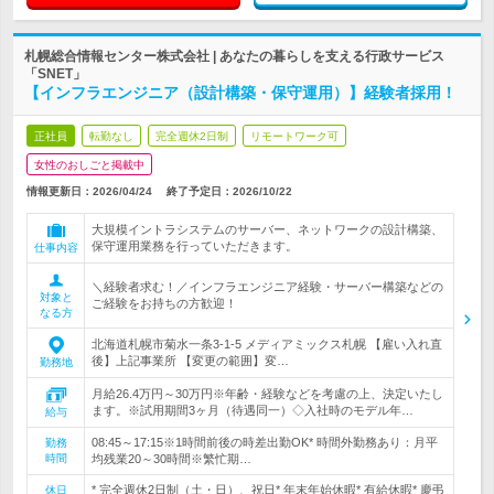
札幌総合情報センター株式会社 | あなたの暮らしを支える行政サービス
「SNET」
【インフラエンジニア（設計構築・保守運用）】経験者採用！
正社員
転勤なし
完全週休2日制
リモートワーク可
女性のおしごと掲載中
情報更新日：2026/04/24
終了予定日：
2026/10/22
大規模イントラシステムのサーバー、ネットワークの設計構築、
保守運用業務を行っていただきます。
仕事内容
＼経験者求む！／インフラエンジニア経験・サーバー構築などの
対象と
ご経験をお持ちの方歓迎！
なる方
北海道札幌市菊水一条3-1-5 メディアミックス札幌 【雇い入れ直
後】上記事業所 【変更の範囲】変…
勤務地
月給26.4万円～30万円※年齢・経験などを考慮の上、決定いたし
ます。※試用期間3ヶ月（待遇同一）◇入社時のモデル年…
給与
08:45～17:15※1時間前後の時差出勤OK* 時間外勤務あり：月平
勤務
時間
均残業20～30時間※繁忙期…
* 完全週休2日制（土・日）、祝日* 年末年始休暇* 有給休暇* 慶弔
休日