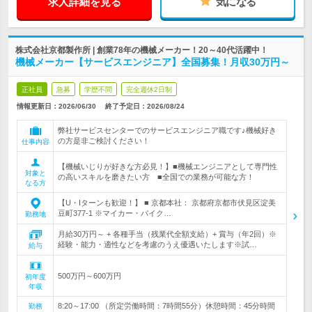
求人詳細を見る
気になる
株式会社京都製作所 | 創業78年の機械メーカー！20～40代活躍中！
機械メーカー【サービスエンジニア】全国募集！月収30万円～
正社員
急募
学歴不問
完全週休2日制
情報更新日：2026/06/30
終了予定日：
2026/08/24
弊社サービスセンターでのサービスエンジニア職です♪機械好き
の方是非ご検討ください！
仕事内容
【機械いじりが好きな方必見！】■機械エンジニアとして専門性
対象と
の高いスキルを磨きたい方 ■全国での業務が可能な方！
なる方
【U・Iターンも歓迎！】 ■ 京都本社： 京都府京都市伏見区淀美
豆町377-1 ※マイカー・バイク…
勤務地
月給30万円～ + 各種手当（残業代全額支給）+ 賞与（年2回）※
経験・能力・適性などを考慮のうえ優遇いたします※試…
給与
500万円～600万円
初年度
年収
8:20～17:00 （所定労働時間：7時間55分）休憩時間：45分時間
勤務