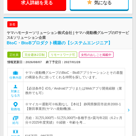
求人詳細を見る
気になる
新着
ヤマハモーターソリューション株式会社 | ヤマハ発動機グループのITサービ
ス&ソリューション企業
BtoC・BtoBプロダクト構築の【システムエンジニア】
正社員
完全週休2日制
リモートワーク可
女性のおしごと掲載中
情報更新日：2026/08/07
終了予定日：
2027/01/28
ヤマハ発動機グループのBtoC・BtoBアプリケーションとその基盤
の構築を共に担ってくれる仲間を探しています。
仕事内容
【必須条件】iOS／AndroidアプリまたはWebアプリ開発経験（業
対象と
務外でも可）
なる方
※マイカー通勤可※転勤なし 【本社】 静岡県磐田市岩井2000-1
【磐田事業所(ヤマハ発動機(株…
勤務地
月給：31万5,000円～51万5,000円+各種手当+賞与年2回（6.2ヶ月
分※2025年度実績）※経験・年齢を考…
給与
515万円～980万円