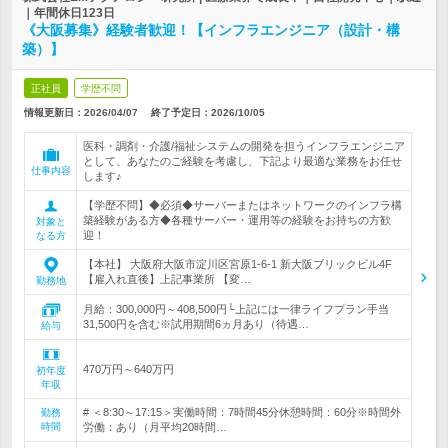
｜年間休日123日
《大阪募集》経験者歓迎！【インフラエンジニア（設計・構
築）】
正社員
学歴不問
情報更新日：2026/04/07
終了予定日：
2026/10/05
医科・調剤・介護/福祉システムの開発を担うインフラエンジニア
として、あなたのご経験を考慮し、下記より最適な業務をお任せ
仕事内容
します♪
【学歴不問】◆必須◆サーバーまたはネットワークのインフラ構
築経験がある方◆各種サーバー・運用等の経験をお持ちの方歓
対象と
迎！
なる方
【本社】 大阪府大阪市淀川区宮原1-6-1 新大阪ブリックビル4F
【雇入れ直後】上記事業所 【変…
勤務地
月給：300,000円～408,500円└上記には一律ライフプラン手当
31,500円を含む※試用期間6ヵ月あり（待遇…
給与
470万円～640万円
初年度
年収
# ＜8:30～17:15＞実働時間：7時間45分休憩時間：60分※時間外
勤務
時間
労働：あり（月平均20時間…