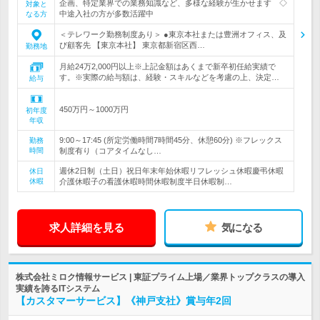
企画、特定業界での業務知識など、多様な経験が生かせます ◇
対象と
中途入社の方が多数活躍中
なる方
＜テレワーク勤務制度あり＞ ●東京本社または豊洲オフィス、及
び顧客先 【東京本社】 東京都新宿区西…
勤務地
月給24万2,000円以上※上記金額はあくまで新卒初任給実績で
す。※実際の給与額は、経験・スキルなどを考慮の上、決定…
給与
450万円～1000万円
初年度
年収
9:00～17:45 (所定労働時間7時間45分、休憩60分) ※フレックス
勤務
時間
制度有り（コアタイムなし…
週休2日制（土日）祝日年末年始休暇リフレッシュ休暇慶弔休暇
休日
休暇
介護休暇子の看護休暇時間休暇制度半日休暇制…
求人詳細を見る
気になる
株式会社ミロク情報サービス | 東証プライム上場／業界トップクラスの導入
実績を誇るITシステム
【カスタマーサービス】《神戸支社》賞与年2回