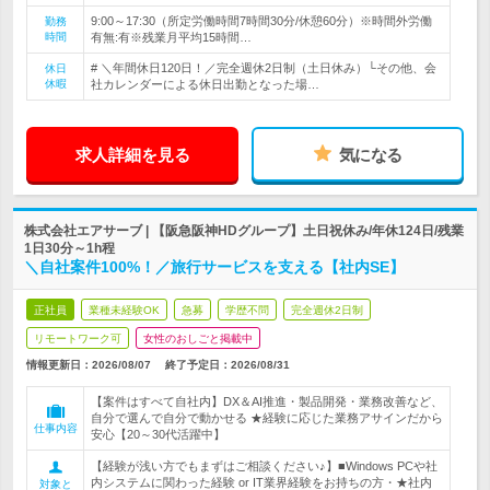
9:00～17:30（所定労働時間7時間30分/休憩60分）※時間外労働
勤務
時間
有無:有※残業月平均15時間…
# ＼年間休日120日！／完全週休2日制（土日休み）└その他、会
休日
休暇
社カレンダーによる休日出勤となった場…
求人詳細を見る
気になる
株式会社エアサーブ | 【阪急阪神HDグループ】土日祝休み/年休124日/残業
1日30分～1h程
＼自社案件100%！／旅行サービスを支える【社内SE】
正社員
業種未経験OK
急募
学歴不問
完全週休2日制
リモートワーク可
女性のおしごと掲載中
情報更新日：2026/08/07
終了予定日：
2026/08/31
【案件はすべて自社内】DX＆AI推進・製品開発・業務改善など、
自分で選んで自分で動かせる ★経験に応じた業務アサインだから
仕事内容
安心【20～30代活躍中】
【経験が浅い方でもまずはご相談ください♪】■Windows PCや社
内システムに関わった経験 or IT業界経験をお持ちの方・★社内
対象と