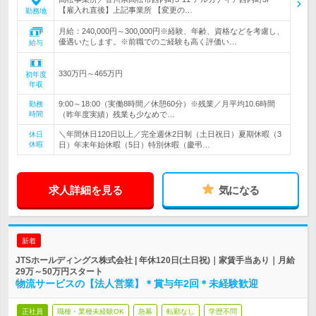
【雇入れ直後】上記事業所 【変更の…
勤務地
月給：240,000円～300,000円※経験、年齢、資格などを考慮し、
優遇いたします。※前職でのご経験も高く評価い…
給与
330万円～465万円
初年度
年収
9:00～18:00（実働8時間／休憩60分）※残業／月平均10.6時間
勤務
時間
（昨年度実績）残業も少なめで…
＼年間休日120日以上／完全週休2日制（土日祝日）夏期休暇（3
休日
休暇
日）年末年始休暇（5日）特別休暇（慶弔…
求人詳細を見る
気になる
新着
JTSホールディングス株式会社 | 年休120日(土日祝)｜家賃手当あり｜月給
29万～50万円スタート
物流サービスの【法人営業】＊賞与年2回＊未経験歓迎
正社員
職種・業種未経験OK
急募
転勤なし
学歴不問