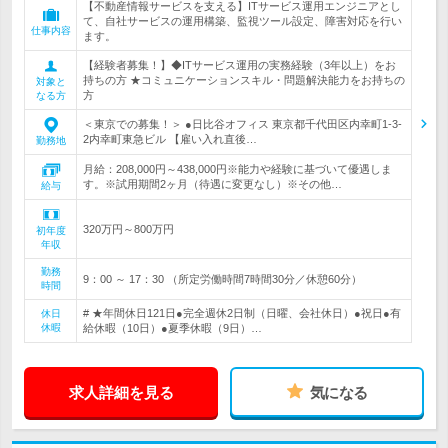
【不動産情報サービスを支える】ITサービス運用エンジニアとし
て、自社サービスの運用構築、監視ツール設定、障害対応を行い
仕事内容
ます。
【経験者募集！】◆ITサービス運用の実務経験（3年以上）をお
持ちの方 ★コミュニケーションスキル・問題解決能力をお持ちの
対象と
方
なる方
＜東京での募集！＞ ●日比谷オフィス 東京都千代田区内幸町1-3-
2内幸町東急ビル 【雇い入れ直後…
勤務地
月給：208,000円～438,000円※能力や経験に基づいて優遇しま
す。※試用期間2ヶ月（待遇に変更なし）※その他…
給与
320万円～800万円
初年度
年収
勤務
9：00 ～ 17：30 （所定労働時間7時間30分／休憩60分）
時間
# ★年間休日121日●完全週休2日制（日曜、会社休日）●祝日●有
休日
休暇
給休暇（10日）●夏季休暇（9日）…
求人詳細を見る
気になる