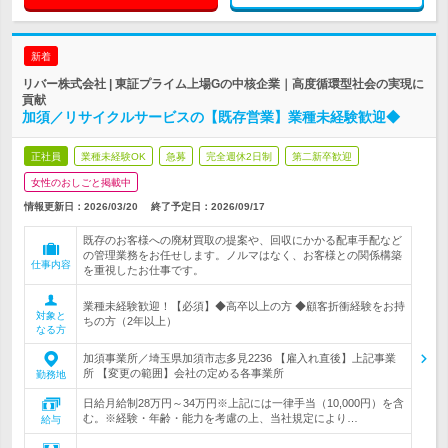
新着
リバー株式会社 | 東証プライム上場Gの中核企業｜高度循環型社会の実現に
貢献
加須／リサイクルサービスの【既存営業】業種未経験歓迎◆
正社員
業種未経験OK
急募
完全週休2日制
第二新卒歓迎
女性のおしごと掲載中
情報更新日：2026/03/20
終了予定日：
2026/09/17
既存のお客様への廃材買取の提案や、回収にかかる配車手配など
の管理業務をお任せします。ノルマはなく、お客様との関係構築
仕事内容
を重視したお仕事です。
業種未経験歓迎！【必須】◆高卒以上の方 ◆顧客折衝経験をお持
対象と
ちの方（2年以上）
なる方
加須事業所／埼玉県加須市志多見2236 【雇入れ直後】上記事業
所 【変更の範囲】会社の定める各事業所
勤務地
日給月給制28万円～34万円※上記には一律手当（10,000円）を含
む。※経験・年齢・能力を考慮の上、当社規定により…
給与