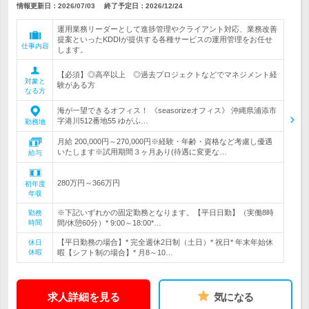
情報更新日：2026/07/03
終了予定日：
2026/12/24
運用業務リーダーとして進捗管理やクライアント対応、業務改善
提案といったKDDIが提供する各種サービスの運用管理をお任せ
仕事内容
します。
【必須】◎高卒以上 ◎過去プロジェクトなどでマネジメント経
対象と
験がある方
なる方
海が一望できるオフィス！ 《seasorizeオフィス》 沖縄県浦添市
字港川512番地55 ゆがふ…
勤務地
月給 200,000円～270,000円※経験・年齢・資格など考慮し優遇
いたします※試用期間３ヶ月あり(待遇に変更な…
給与
280万円～366万円
初年度
年収
※下記いずれかの固定勤務となります。【平日日勤】（実働8時
勤務
時間
間/休憩60分）* 9:00～18:00*…
【平日勤務の場合】* 完全週休2日制（土日）* 祝日* 年末年始休
休日
休暇
暇【シフト制の場合】* 月8～10…
求人詳細を見る
気になる