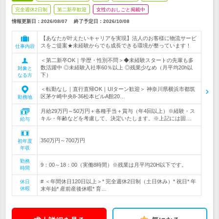
完全週休2日制
第二新卒歓迎
女性のおしごと掲載中
情報更新日：2026/08/07
終了予定日：
2026/10/08
【あなたが叶えたいキャリアを実現】法人のお客様に物流サービ
スをご提案★未経験からでも成長できる環境が整っています！
仕事内容
＜第二新卒OK｜学歴・性別不問＞◆未経験スタートの先輩も多
数活躍中 ◎未経験入社率60％以上 ◎残業少なめ（月平均20h以
対象と
下）
なる方
＜転勤なし｜直行直帰OK｜UIターン歓迎＞ 神奈川県横浜市都筑
区茅ケ崎中央8-36松本ビルA館20…
勤務地
月給29万円～50万円＋各種手当＋賞与（年4回以上）※経験・ス
キル・年齢などを考慮して、決定いたします。※上記には固…
給与
350万円～700万円
初年度
年収
勤務
9：00～18：00（実働8時間）※残業は月平均20H以下です。
時間
# ＜年間休日120日以上＞* 完全週休2日制（土日休み）* 祝日* 年
休日
休暇
末年始* 産前産後休暇* 育…