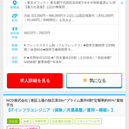
＜東京オフィス＞ 東京都千代田区岩本町3-8-8 中和秋葉原ビル3F
【雇入れ直後】上記の事業所…
勤務地
月給 321,000円～486,000円※上記には固定残業代（月61,000円
～92,000円／30時間分）を含みま…
給与
450万円～750万円
初年度
年収
# フレックスタイム制（フルフレックス）■標準労働時間 1日8時
勤務
時間
間／休憩60分■標準労働時間帯 9:…
# ★年間休日122日★* 完全週休2日制（土日休み）* 有給休暇*
休日
休暇
GW休暇* 夏季休暇* 年末年…
求人詳細を見る
気になる
NCD株式会社 | 東証上場の独立系SIer*プライム案件8割*定着率約95%*資格
手当
【ITインフラエンジニア（保険／共通基盤／運用～構築）】
正社員
急募
学歴不問
完全週休2日制
リモートワーク可
女性のおしごと掲載中