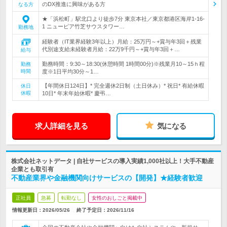
のDX推進に興味がある方
なる方
★「浜松町」駅北口より徒歩7分 東京本社／東京都港区海岸1-16-
1 ニューピア竹芝サウスタワー…
勤務地
経験者（IT業界経験3年以上）月給：25万円～+賞与年3回＋残業
代別途支給未経験者月給：22万9千円～+賞与年3回＋…
給与
勤務時間：9:30～18:30(休憩時間 1時間00分)※残業月10～15ｈ程
勤務
時間
度※1日平均30分～1…
【年間休日124日】* 完全週休2日制（土日休み）* 祝日* 有給休暇
休日
休暇
10日* 年末年始休暇* 慶弔…
求人詳細を見る
気になる
株式会社ネットデータ | 自社サービスの導入実績1,000社以上！大手不動産
企業とも取引有
不動産業界や金融機関向けサービスの【開発】★経験者歓迎
正社員
急募
転勤なし
女性のおしごと掲載中
情報更新日：2026/05/26
終了予定日：
2026/11/16