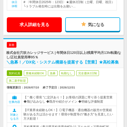
# 〈年間休日2025年：123日〉★週休2日制（土曜、日曜、祝日）
休日
休暇
└トラブル発生時には出勤をお願い…
求人詳細を見る
気になる
新着
株式会社穴吹カレッジサービス | 年間休日120日以上/残業平均月13h/転勤な
し/正社員登用率95％
＼急募！／DX化・システム構築を提案する【営業】★高松募集
契約社員
業種未経験OK
急募
転勤なし
完全週休2日制
第二新卒歓迎
情報更新日：2026/07/10
終了予定日：
2026/12/31
【 ” 働く環境 ”に定評あり！】お客様の課題に寄り添う提案営業
◆飛び込みなし ◆既存や紹介がメイン ◆明確な評価制度
仕事内容
【IT業界未経験もOK！】◎電子機器・通信機器の販売や営業経
験がある方は活かせます！環境や制度等の”働き方”を見直したい
対象と
方大歓迎！
なる方
高松事業所／香川県高松市西内町5-11 アルカディア西内町3F