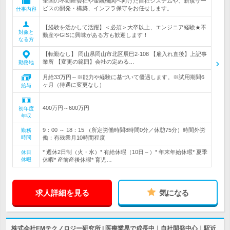
全国の不動産会社や金融機関へ向けた自社システムや、新規サー
ビスの開発・構築、インフラ保守をお任せします。
仕事内容
【経験を活かして活躍】＜必須＞大卒以上、エンジニア経験★不
対象と
動産やGISに興味がある方も歓迎します！
なる方
【転勤なし】 岡山県岡山市北区辰巳2-108 【雇入れ直後】上記事
業所 【変更の範囲】会社の定める…
勤務地
月給33万円～※能力や経験に基づいて優遇します。※試用期間6
ヶ月（待遇に変更なし）
給与
400万円～600万円
初年度
年収
9：00 ～ 18：15 （所定労働時間8時間0分／休憩75分）時間外労
勤務
時間
働：有残業月10時間程度
* 週休2日制（火・水）* 有給休暇（10日～）* 年末年始休暇* 夏季
休日
休暇
休暇* 産前産後休暇* 育児…
求人詳細を見る
気になる
株式会社EMテクノロジー研究所 | 医療業界で成長中｜自社開発中心｜駅近