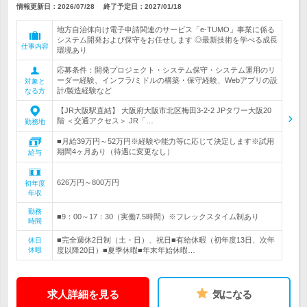
情報更新日：2026/07/28
終了予定日：
2027/01/18
地方自治体向け電子申請関連のサービス「e-TUMO」事業に係る
システム開発および保守をお任せします ◎最新技術を学べる成長
仕事内容
環境あり
応募条件：開発プロジェクト・システム保守・システム運用のリ
ーダー経験、インフラ/ミドルの構築・保守経験、Webアプリの設
対象と
計/製造経験など
なる方
【JR大阪駅直結】 大阪府大阪市北区梅田3-2-2 JPタワー大阪20
階 ＜交通アクセス＞ JR「…
勤務地
■月給39万円～52万円※経験や能力等に応じて決定します※試用
期間4ヶ月あり（待遇に変更なし）
給与
626万円～800万円
初年度
年収
勤務
■9：00～17：30（実働7.5時間）※フレックスタイム制あり
時間
■完全週休2日制（土・日）、祝日■有給休暇（初年度13日、次年
休日
休暇
度以降20日）■夏季休暇■年末年始休暇…
求人詳細を見る
気になる