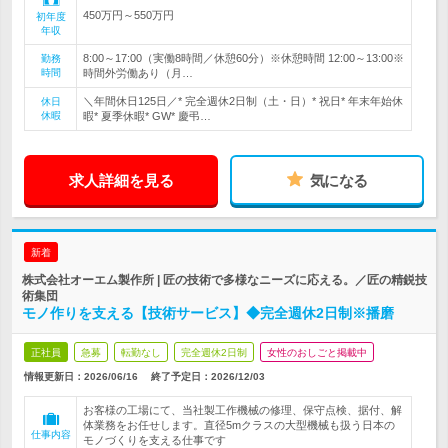
450万円～550万円
初年度
年収
8:00～17:00（実働8時間／休憩60分）※休憩時間 12:00～13:00※
勤務
時間
時間外労働あり（月…
＼年間休日125日／* 完全週休2日制（土・日）* 祝日* 年末年始休
休日
休暇
暇* 夏季休暇* GW* 慶弔…
求人詳細を見る
気になる
新着
株式会社オーエム製作所 | 匠の技術で多様なニーズに応える。／匠の精鋭技
術集団
モノ作りを支える【技術サービス】◆完全週休2日制※播磨
正社員
急募
転勤なし
完全週休2日制
女性のおしごと掲載中
情報更新日：2026/06/16
終了予定日：
2026/12/03
お客様の工場にて、当社製工作機械の修理、保守点検、据付、解
体業務をお任せします。直径5mクラスの大型機械も扱う日本の
仕事内容
モノづくりを支える仕事です