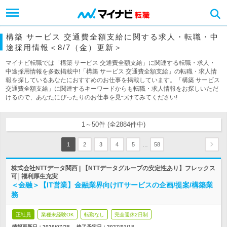
構築 サービス 交通費全額支給に関する求人・転職・中
途採用情報＜8/7（金）更新＞
マイナビ転職では「構築 サービス 交通費全額支給」に関連する転職・求人・
中途採用情報を多数掲載中!「構築 サービス 交通費全額支給」の転職・求人情
報を探しているあなたにおすすめのお仕事を掲載しています。「構築 サービス
交通費全額支給」に関連するキーワードからも転職・求人情報をお探しいただ
けるので、あなたにぴったりのお仕事を見つけてみてください!
1～50件 (全2884件中)
…
1
2
3
4
5
58
株式会社NTTデータ関西 | 【NTTデータグループの安定性あり】フレックス
可│福利厚生充実
＜金融＞【IT営業】金融業界向けITサービスの企画/提案/構築業
務
正社員
業種未経験OK
転勤なし
完全週休2日制
情報更新日：2026/07/28
終了予定日：
2027/01/18