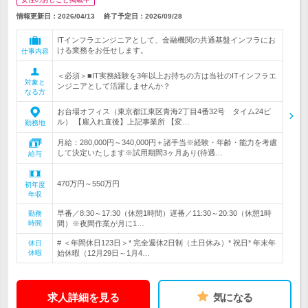
情報更新日：2026/04/13
終了予定日：
2026/09/28
ITインフラエンジニアとして、金融機関の共通基盤インフラにお
ける業務をお任せします。
仕事内容
＜必須＞■IT実務経験を3年以上お持ちの方は当社のITインフラエ
対象と
ンジニアとして活躍しませんか？
なる方
お台場オフィス（東京都江東区青海2丁目4番32号 タイム24ビ
ル） 【雇入れ直後】上記事業所 【変…
勤務地
月給：280,000円～340,000円＋諸手当※経験・年齢・能力を考慮
して決定いたします※試用期間3ヶ月あり(待遇…
給与
470万円～550万円
初年度
年収
早番／8:30～17:30（休憩1時間）遅番／11:30～20:30（休憩1時
勤務
時間
間）※夜間作業が月に1…
# ＜年間休日123日＞* 完全週休2日制（土日休み）* 祝日* 年末年
休日
休暇
始休暇（12月29日～1月4…
求人詳細を見る
気になる