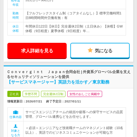
初年度
年収
【フルフレックスタイム制（コアタイムなし）】標準労働時間1
勤務
時間
日8時間時間外労働有無：有
年間休日122日【休日】完全週休2日制（土日休み）【休暇】GW
休日
休暇
休暇（9日程度）夏季休暇（9日程度）年…
求人詳細を見る
気になる
Ｃｏｎｖｅｒｇｉｎｔ Ｊａｐａｎ合同会社 | 外資系グローバル企業を支え
るセキュリティソリューションを提供
【サービスマネージャー】英語力を活かす／東京勤務
正社員
学歴不問
完全週休2日制
女性のおしごと掲載中
情報更新日：2026/07/21
終了予定日：
2027/01/11
サービスエンジニアチームの統括や顧客への保守サービスの品質
管理、グローバル連携などをお任せします。
仕事内容
＜必須＞エンジニアなど技術職チームのマネジメント経験（10名
対象と
以上）、英語でのビジネスコミュニケーションが可能な方
なる方