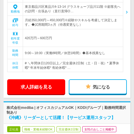
東京都品川区東品川4-13-14 グラスキューブ品川11階 ※顧客先へ
の訪問・出張あり（直行直帰O…
勤務地
月給350,000円～450,000円※経験やスキルを考慮して決定しま
す。◆試用期間3ヵ月（待遇変更なし）
給与
420万円～600万円
初年度
年収
勤務
9:00～18:00（実働8時間／休憩1時間）◆基本残業なし
時間
# ＼年間休日120日以上／完全週休2日制（土・日・祝）* 夏季休
休日
休暇
暇* 年末年始休暇* 有給休暇* …
求人詳細を見る
気になる
株式会社mediba | オフィスカジュアルOK｜KDDIグループ｜勤務時間選択
制あり
《沖縄》リーダーとして活躍！【サービス運用スタッフ】
正社員
職種・業種未経験OK
完全週休2日制
女性のおしごと掲載中