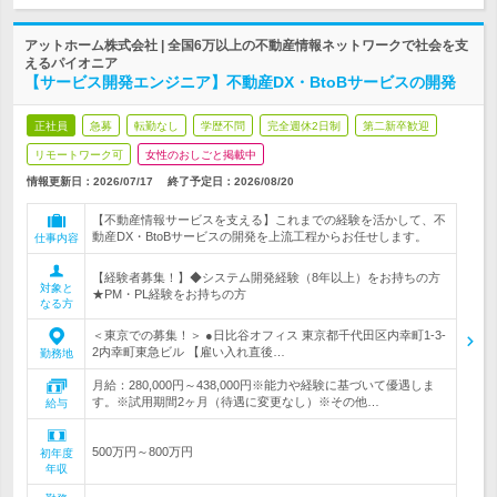
アットホーム株式会社 | 全国6万以上の不動産情報ネットワークで社会を支
えるパイオニア
【サービス開発エンジニア】不動産DX・BtoBサービスの開発
正社員
急募
転勤なし
学歴不問
完全週休2日制
第二新卒歓迎
リモートワーク可
女性のおしごと掲載中
情報更新日：2026/07/17
終了予定日：
2026/08/20
【不動産情報サービスを支える】これまでの経験を活かして、不
動産DX・BtoBサービスの開発を上流工程からお任せします。
仕事内容
【経験者募集！】◆システム開発経験（8年以上）をお持ちの方
対象と
★PM・PL経験をお持ちの方
なる方
＜東京での募集！＞ ●日比谷オフィス 東京都千代田区内幸町1-3-
2内幸町東急ビル 【雇い入れ直後…
勤務地
月給：280,000円～438,000円※能力や経験に基づいて優遇しま
す。※試用期間2ヶ月（待遇に変更なし）※その他…
給与
500万円～800万円
初年度
年収