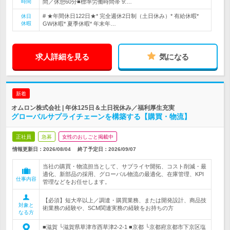
時間
間／休憩60分■標準労働時間帯 9:…
# ★年間休日122日★* 完全週休2日制（土日休み）* 有給休暇*
休日
休暇
GW休暇* 夏季休暇* 年末年…
求人詳細を見る
気になる
新着
オムロン株式会社 | 年休125日＆土日祝休み／福利厚生充実
グローバルサプライチェーンを構築する【購買・物流】
正社員
急募
女性のおしごと掲載中
情報更新日：2026/08/04
終了予定日：
2026/09/07
当社の購買・物流担当として、サプライヤ開拓、コスト削減・最
適化、新部品の採用、グローバル物流の最適化、在庫管理、KPI
仕事内容
管理などをお任せします。
【必須】短大卒以上／調達・購買業務、または開発設計、商品技
対象と
術業務の経験や、SCM関連実務の経験をお持ちの方
なる方
■滋賀 └滋賀県草津市西草津2-2-1 ■京都 └京都府京都市下京区塩