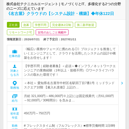
株式会社テクニカルエージェント | モノづくりとIT、多様化する2つの分野
のニーズに応えています
《名古屋》クラウドの【システム設計・構築】◆年休122日
正社員
急募
学歴不問
完全週休2日制
第二新卒歓迎
リモートワーク可
女性のおしごと掲載中
情報更新日：2026/07/21
終了予定日：
2027/01/11
《幅広い業務やフェーズに携われる◎》プロジェクトを推進して
いくエンジニアとして、クラウドを活用したシステムの設計や構
仕事内容
築をお任せします！
【学歴不問｜経験者募集】＜必須＞◆インフラ／ネットワークエ
ンジニアの業務経験（1年以上・規模不問）◎ワークライフバラ
対象と
ンスの取れた環境です！
なる方
＜本社＞ 愛知県名古屋市中村区名駅四丁目7番1号 ミッドランド
スクエア10階 【雇入れ直後】上記の…
勤務地
月給 321,000円～486,000円※上記には固定残業代（月61,000円
～92,000円／30時間分）を含みま…
給与
450万円～750万円
初年度
年収
# フレックスタイム制（フルフレックス）■標準労働時間 1日8時
勤務