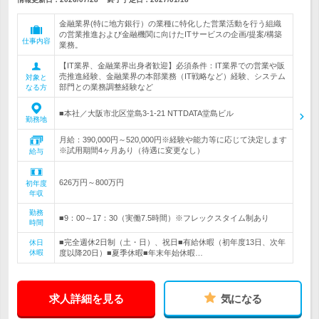
金融業界(特に地方銀行）の業種に特化した営業活動を行う組織
の営業推進および金融機関に向けたITサービスの企画/提案/構築
仕事内容
業務。
【IT業界、金融業界出身者歓迎】必須条件：IT業界での営業や販
売推進経験、金融業界の本部業務（IT戦略など）経験、システム
対象と
部門との業務調整経験など
なる方
■本社／大阪市北区堂島3-1-21 NTTDATA堂島ビル
勤務地
月給：390,000円～520,000円※経験や能力等に応じて決定します
※試用期間4ヶ月あり（待遇に変更なし）
給与
626万円～800万円
初年度
年収
勤務
■9：00～17：30（実働7.5時間）※フレックスタイム制あり
時間
■完全週休2日制（土・日）、祝日■有給休暇（初年度13日、次年
休日
休暇
度以降20日）■夏季休暇■年末年始休暇…
求人詳細を見る
気になる