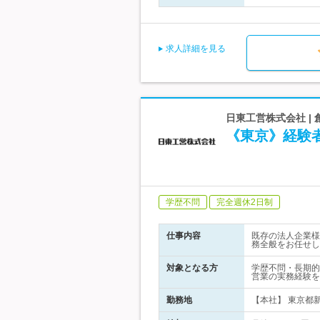
求人詳細を見る
日東工営株式会社 |
《東京》経験
学歴不問
完全週休2日制
仕事内容
既存の法人企業様
務全般をお任せし
対象となる方
学歴不問・長期的
営業の実務経験を
勤務地
【本社】 東京都新