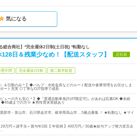
気になる
る総合商社】*完全週休2日制(土日祝) *転勤なし
休128日＆残業少なめ！【配送スタッフ】
正社員
学歴不問
完全週休2日制
第二新卒歓迎
）＆日勤のみ＊】◆バルブ・水栓金具などのルート配送や倉庫管理をお任せしま
ポート充実 ◎丁寧なOJT指導で成長
ビューの方も安心＊】◆『普通自動車免許(AT限定可)』があれば応募OK ◆未経
 ◆45歳までの方※ ★男性育休実績あり
黒部市・富山市、石川県金沢市、岐阜県高山市 …5拠点募集 ！ ★転勤なし ★マイ
29万円＋諸手当＋賞与年2回【 年収例 】400万円／30歳★給与アップ努力宣言企
…