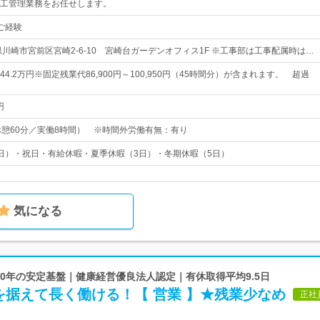
工管理業務をお任せします。
ご経験
県川崎市宮前区宮崎2-6-10 宮崎台ガーデンオフィス1F ※工事部は工事配属時は…
～44.2万円※固定残業代86,900円～100,950円（45時間分）が含まれます。 超過
円
00（休憩60分／実働8時間） ※時間外労働有無：有り
日）・祝日・有給休暇・夏季休暇（3日）・冬期休暇（5日）
気になる
業70年の安定基盤｜健康経営優良法人認定｜有休取得平均9.5日
を据えて長く働ける！【 営業 】★残業少なめ
正社