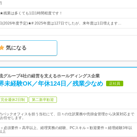
円
：15★残業は多くても1日1時間程度です！
8日(2026年度予定)★# 2025年度は127日でしたが、来年度は1日増えます…
気になる
物流グループ4社の経営を支えるホールディングス企業
未経験OK／年休124日／残業少なめ
正社員
完全週休2日制
第二新卒歓迎
のバックオフィスを担う当社にて、日々の仕訳業務や売掛金管理から決算対応まで
お任せします。
＜必須要件＞高卒以上、経理実務の経験、PCスキル＜歓迎要件＞経理経験3年以
以上