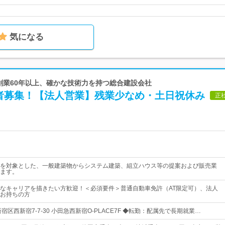
気になる
 創業60年以上、確かな技術力を持つ総合建設会社
者募集！【法人営業】残業少なめ・土日祝休み
正
を対象とした、一般建築物からシステム建築、組立ハウス等の提案および販売業
ます。
なキャリアを描きたい方歓迎！＜必須要件＞普通自動車免許（AT限定可）、法人
お持ちの方
宿区西新宿7-7-30 小田急西新宿O-PLACE7F ◆転勤：配属先で長期就業…