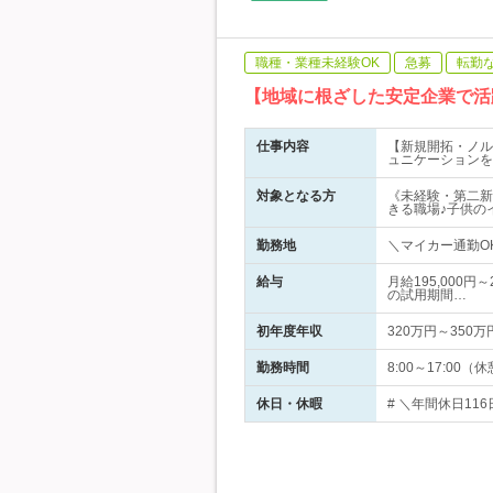
職種・業種未経験OK
急募
転勤
【地域に根ざした安定企業で活
仕事内容
【新規開拓・ノル
ュニケーションを
対象となる方
《未経験・第二新
きる職場♪子供の
勤務地
＼マイカー通勤OK
給与
月給195,000
の試用期間…
初年度年収
320万円～350万
勤務時間
8:00～17:0
休日・休暇
# ＼年間休日11