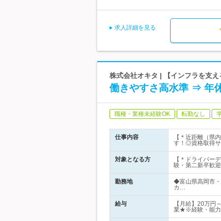
求人詳細を見る
株式会社オキタ | 【インフラを支え
働きやすさ高水準 ⇒ 年
職種・業種未経験OK
転勤なし
仕事内容
【＊近距離（県内
す！◎資格取得サ
対象となる方
【＊ドライバーデ
験・第二新卒歓迎
勤務地
◆富山県高岡市・
カ…
給与
【月給】20万円～
業★※経験・能力