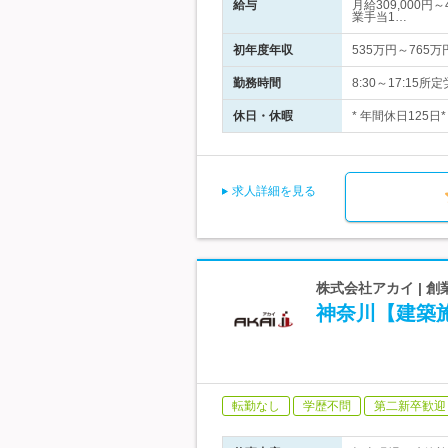
給与
月給309,000
業手当1…
初年度年収
535万円～765万
勤務時間
8:30～17:15
休日・休暇
* 年間休日125
求人詳細を見る
株式会社アカイ | 
神奈川【建築
転勤なし
学歴不問
第二新卒歓迎