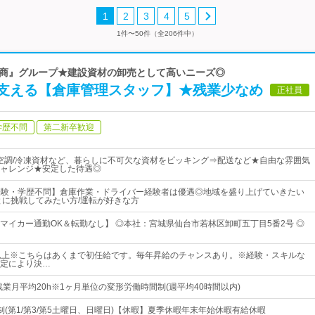
1
2
3
4
5
1件〜50件（全206件中）
『村商』グループ★建設資材の卸売として高いニーズ◎
支える【倉庫管理スタッフ】★残業少なめ
正社員
学歴不問
第二新卒歓迎
/空調/冷凍資材など、暮らしに不可欠な資材をピッキング⇒配送など★自由な雰囲気
ャレンジ★安定した待遇◎
)/経験・学歴不問】倉庫作業・ドライバー経験者は優遇◎地域を盛り上げていきたい
とに挑戦してみたい方/運転が好きな方
＆マイカー通勤OK＆転勤なし】 ◎本社：宮城県仙台市若林区卸町五丁目5番2号 ◎
以上※こちらはあくまで初任給です。毎年昇給のチャンスあり。※経験・スキルな
定により決…
0※残業月平均20h※1ヶ月単位の変形労働時間制(週平均40時間以内)
制(第1/第3/第5土曜日、日曜日)【休暇】夏季休暇年末年始休暇有給休暇