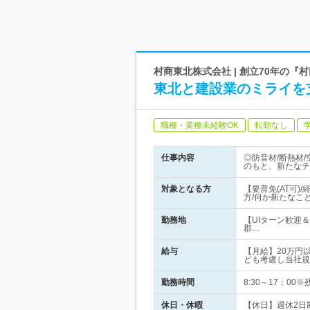
村商東北株式会社 | 創立70年の
東北と建設業のミライを
職種・業種未経験OK
転勤なし
仕事内容
◎防音材/断熱材
のもと、新たなチ
対象となる方
【要普免(AT可
方/何か新たなこ
勤務地
【UIターン歓迎
郡…
給与
【月給】20万円
ども考慮し当社規
勤務時間
8:30～17：0
休日・休暇
【休日】週休2日