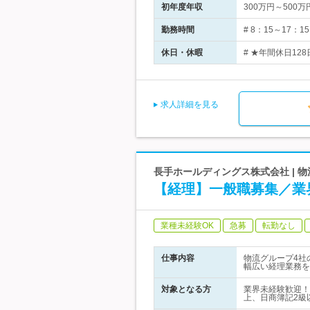
初年度年収
300万円～500万
勤務時間
# 8：15～17
休日・休暇
# ★年間休日12
求人詳細を見る
長手ホールディングス株式会社 | 
【経理】一般職募集／業界
業種未経験OK
急募
転勤なし
仕事内容
物流グループ4社
幅広い経理業務を
対象となる方
業界未経験歓迎！
上、日商簿記2級