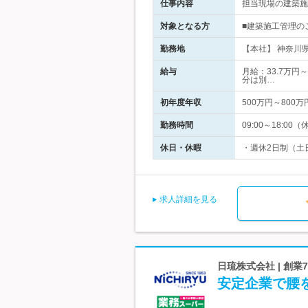
仕事内容
担当現場の建築施
対象となる方
■建築施工管理の
勤務地
【本社】 神奈川
給与
月給：33.7万円
分は別…
初年度年収
500万円～800万
勤務時間
09:00～18:
休日・休暇
・週休2日制（土
求人詳細を見る
日琉株式会社 | 創
安定企業で腰