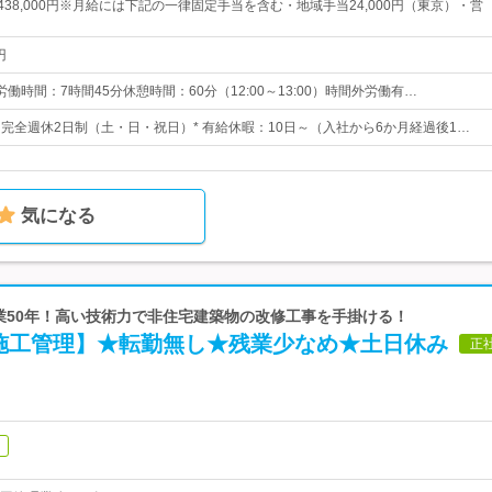
円～438,000円※月給には下記の一律固定手当を含む・地域手当24,000円（東京）・営
円
所定労働時間：7時間45分休憩時間：60分（12:00～13:00）時間外労働有…
日* 完全週休2日制（土・日・祝日）* 有給休暇：10日～（入社から6か月経過後1…
気になる
創業50年！高い技術力で非住宅建築物の改修工事を手掛ける！
施工管理】★転勤無し★残業少なめ★土日休み
正