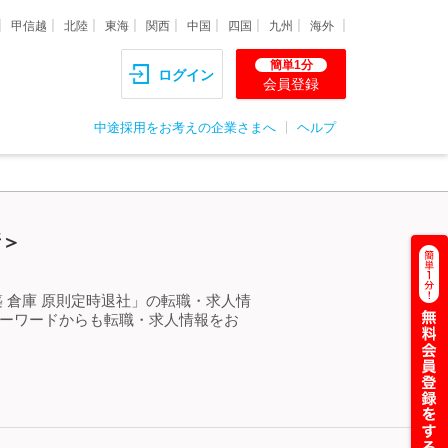
甲信越
北陸
東海
関西
中国
四国
九州
海外
簡単1分
ログイン
会員登録
中途採用をお考えの企業さまへ
ヘルプ
新＞
 倉庫 原則定時退社」の転職・求人情
キーワードからも転職・求人情報をお