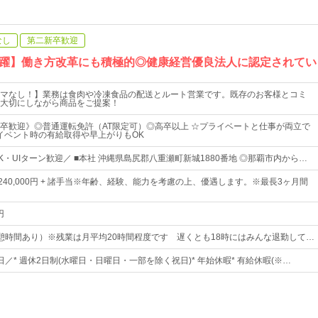
なし
第二新卒歓迎
躍】働き方改革にも積極的◎健康経営優良法人に認定されてい
マなし！】業務は食肉や冷凍食品の配送とルート営業です。既存のお客様とコミ
大切にしながら商品をご提案！
卒歓迎》◎普通運転免許（AT限定可）◎高卒以上 ☆プライベートと仕事が両立で
イベント時の有給取得や早上がりもOK
・UIターン歓迎／ ■本社 沖縄県島尻郡八重瀬町新城1880番地 ◎那覇市内から…
円～240,000円 + 諸手当※年齢、経験、能力を考慮の上、優遇します。※最長3ヶ月間
円
0（休憩時間あり）※残業は月平均20時間程度です 遅くとも18時にはみんな退勤して…
6日／* 週休2日制(水曜日・日曜日・一部を除く祝日)* 年始休暇* 有給休暇(※…