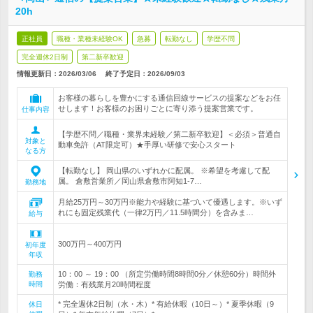
20h
正社員
職種・業種未経験OK
急募
転勤なし
学歴不問
完全週休2日制
第二新卒歓迎
情報更新日：2026/03/06
終了予定日：
2026/09/03
お客様の暮らしを豊かにする通信回線サービスの提案などをお任
せします！お客様のお困りごとに寄り添う提案営業です。
仕事内容
【学歴不問／職種・業界未経験／第二新卒歓迎】＜必須＞普通自
対象と
動車免許（AT限定可）★手厚い研修で安心スタート
なる方
【転勤なし】 岡山県のいずれかに配属。 ※希望を考慮して配
属。 倉敷営業所／岡山県倉敷市阿知1-7…
勤務地
月給25万円～30万円※能力や経験に基づいて優遇します。※いず
れにも固定残業代（一律2万円／11.5時間分）を含みま…
給与
300万円～400万円
初年度
年収
10：00 ～ 19：00 （所定労働時間8時間0分／休憩60分）時間外
勤務
時間
労働：有残業月20時間程度
* 完全週休2日制（水・木）* 有給休暇（10日～）* 夏季休暇（9
休日