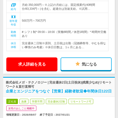
月給:350,000円～※上記の月給には、固定残業代(40時間
分/83,334円～)を含む。超過分は別途支給。※試用…
給与
500万円～700万円
初年度
年収
# シフト制* 09:00～18:00（実働8時間／休憩1時間）* 時間外労働
勤務
時間
あり
完全週休二日制※原則、土日祝は出勤（冠婚葬祭等、やむを得な
休日
休暇
い事情のみ考慮）※休日日数は、1ヶ月にある…
求人詳細を見る
気になる
株式会社メガ・テクノロジー | 完全週休2日(土日祝休)|残業少なめ|リモート
ワーク＆直行直帰可
企業とエンジニアをつなぐ【営業】経験者歓迎◆年間休日122日
正社員
急募
学歴不問
完全週休2日制
リモートワーク可
女性のおしごと掲載中
情報更新日：2026/08/07
終了予定日：
2027/01/21