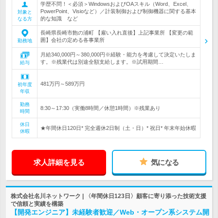
学歴不問！＜必須＞WindowsおよびOAスキル（Word、Excel、
PowerPoint、Visioなど）／計装制御および制御機器に関する基本
対象と
的な知識 など
なる方
長崎県長崎市飽の浦町 【雇い入れ直後】上記事業所 【変更の範
囲】会社の定める各事業所
勤務地
月給340,000円～380,000円※経験・能力を考慮して決定いたしま
す。※残業代は別途全額支給します。※試用期間…
給与
481万円～589万円
初年度
年収
勤務
8:30～17:30（実働8時間／休憩1時間）※残業あり
時間
休日
★年間休日120日* 完全週休2日制（土・日）* 祝日* 年末年始休暇
休暇
求人詳細を見る
気になる
株式会社名川ネットワーク | 〈年間休日123日〉顧客に寄り添った技術支援
で信頼と実績を構築
【開発エンジニア】未経験者歓迎／Web・オープン系システム開