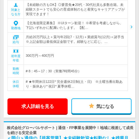
【未経験の方もOK】◎要普免★20代・30代社員も多数在籍。未
経験スタートでも安心の育成体制のもと着実なキャリアアップが
対象と
実現できます！
なる方
【北海道限定募集】 ※UIターン歓迎！ ※希望を考慮しながら、
下記いずれかに配属いたします。 【配…
勤務地
月給20万円以上＋賞与年2回(7・12月)＋業績賞与(12月)＋諸手当
※上記金額は最低保証金額です。経験などに応じ、…
給与
300万円～400万円
初年度
年収
勤務
# 8：45～17：30（実働7時間45分）
時間
# ★年間休日122日* 完全週休2日制(土・日) ※土曜当番出勤あ
休日
休暇
り・振休あり* 祝日* 夏季休暇…
求人詳細を見る
気になる
株式会社グローバルサポート | 通信・FP事業を展開中！地域に根差して成長
を続ける安定企業
＜岡山＞通信の【提案営業】★未経験歓迎★転勤なし★残業月