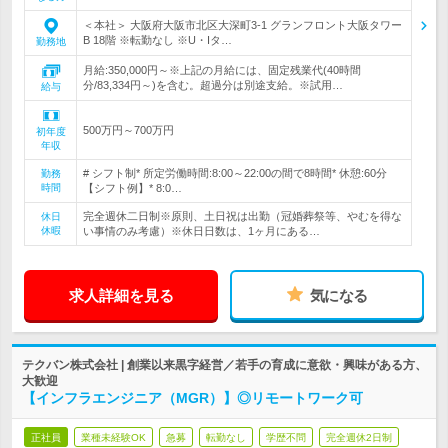
＜本社＞ 大阪府大阪市北区大深町3-1 グランフロント大阪タワー
B 18階 ※転勤なし ※U・Iタ…
勤務地
月給:350,000円～※上記の月給には、固定残業代(40時間
分/83,334円～)を含む。超過分は別途支給。※試用…
給与
500万円～700万円
初年度
年収
# シフト制* 所定労働時間:8:00～22:00の間で8時間* 休憩:60分
勤務
時間
【シフト例】* 8:0…
完全週休二日制※原則、土日祝は出勤（冠婚葬祭等、やむを得な
休日
休暇
い事情のみ考慮）※休日日数は、1ヶ月にある…
求人詳細を見る
気になる
テクバン株式会社 | 創業以来黒字経営／若手の育成に意欲・興味がある方、
大歓迎
【インフラエンジニア（MGR）】◎リモートワーク可
正社員
業種未経験OK
急募
転勤なし
学歴不問
完全週休2日制