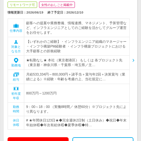
リモートワーク可
女性のおしごと掲載中
情報更新日：2026/06/19
終了予定日：
2026/12/10
顧客への提案や業務整備、情報連携、マネジメント、予算管理な
ど、インフラエンジニアとしてのご経験を活かしてグループ運営
仕事内容
をお任せします。
【いずれかのご経験】・インフラエンジニア組織のマネージャー
・インフラ構築PM経験者 ・インフラ構築プロジェクトにおける
対象と
大手顧客との折衝経験
なる方
★転勤なし★ 本社（東京都港区） もしくは 各プロジェクト先
（東京都・神奈川県・千葉県・埼玉県／主…
勤務地
月給533,334円～800,000円＋諸手当＋賞与年2回＋決算賞与（業
績による）※経験・年齢を考慮の上、当社規定に…
給与
800万円～1200万円
初年度
年収
9：00～18：00 （実働8時間／ 休憩60分）※プロジェクト先によ
勤務
時間
り異なります。
# ★年間休日123日★◆完全週休2日制（土日休み）◆祝日◆年末
休日
休暇
年始休暇◆年次有給休暇◆夏季休暇◆特…