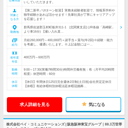
仕事内容
いしていただきます。
【第二新卒／UIターン歓迎】実務未経験者歓迎で、情報系学科や
独学経験があれば活かせます！先輩社員が丁寧にキャリアアップ
対象と
を応援します！
なる方
群馬県佐波郡玉村町板井311-1 [北関東支店] (JR各線「高崎駅」
より車16分) 【雇い入れ直…
勤務地
月給260,000円～400,000円＋諸手当＋賞与(年2回)※経験・能力
を考慮し、優遇いたします。※上記金額には一…
給与
400万円～600万円
初年度
年収
9:00～17:30(実働7時間30分)時間外労働有無：有（月平均20時間
勤務
時間
程度）休憩時間：60分
【休日】年間休日125日完全週休2日制(土日祝)会社所定定休日
休日
休暇
【休暇】有給休暇特別休暇法廷休暇冠婚葬…
求人詳細を見る
気になる
株式会社ベイ・コミュニケーションズ | 阪急阪神東宝グループ｜88.3万世帯