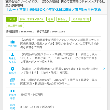
株式会社グリーンクロス | 【安心の理由】初めて営業職にチャレンジする社
員が多数在籍♪
【ルート営業】未経験OK／年間休日125日／賞与6ヵ月分支給
正社員
職種・業種未経験OK
急募
転勤なし
完全週休2日制
第二新卒歓迎
情報更新日：2026/07/31
終了予定日：
2026/10/01
【20代後半～30代前半が活躍中／テレアポなどの新規開拓ナシ＝
関係構築型の営業スタイル】取引のあるゼネコンに工事現場で必
仕事内容
要な資材をご案内
【約9割が未経験スタート × 39歳以下限定(※)】「前職より収入
UPした」「残業が減った」「休日が増えた」など働き方に大き
対象と
な変化が起きた社員が多数
なる方
【転勤なし／希望勤務地への配属を100％確約！好きな街に根づ
いて働けます】 【九州・沖縄】 福岡県…
勤務地
東京・横浜月給280,000円～315,600円 ＋諸手当＋報奨金＋賞与
関東(東京・横浜以外)月給267,000円～…
給与
350万円～500万円
初年度
年収
勤務
8：30～17：30（休憩90分）
時間