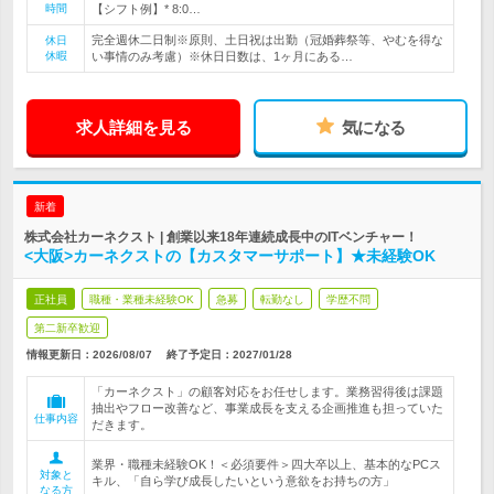
時間
【シフト例】* 8:0…
完全週休二日制※原則、土日祝は出勤（冠婚葬祭等、やむを得な
休日
休暇
い事情のみ考慮）※休日日数は、1ヶ月にある…
求人詳細を見る
気になる
新着
株式会社カーネクスト | 創業以来18年連続成長中のITベンチャー！
<大阪>カーネクストの【カスタマーサポート】★未経験OK
正社員
職種・業種未経験OK
急募
転勤なし
学歴不問
第二新卒歓迎
情報更新日：2026/08/07
終了予定日：
2027/01/28
「カーネクスト」の顧客対応をお任せします。業務習得後は課題
抽出やフロー改善など、事業成長を支える企画推進も担っていた
仕事内容
だきます。
業界・職種未経験OK！＜必須要件＞四大卒以上、基本的なPCス
対象と
キル、「自ら学び成長したいという意欲をお持ちの方」
なる方