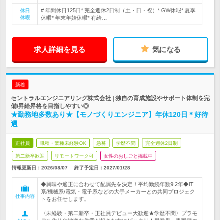
# 年間休日125日* 完全週休2日制（土・日・祝）* GW休暇* 夏季
休日
休暇
休暇* 年末年始休暇* 有給…
求人詳細を見る
気になる
新着
セントラルエンジニアリング株式会社 | 独自の育成施設やサポート体制を完
備/昇給昇格を目指しやすい◎
★勤務地多数あり★【モノづくりエンジニア】年休120日＊好待
遇
正社員
職種・業種未経験OK
急募
学歴不問
完全週休2日制
第二新卒歓迎
リモートワーク可
女性のおしごと掲載中
情報更新日：2026/08/07
終了予定日：
2027/01/28
◆興味や適正に合わせて配属先を決定！平均勤続年数9.2年◆IT
系/機械系/電気・電子系などの大手メーカーとの共同プロジェク
仕事内容
トをお任せします。
〈未経験・第二新卒・正社員デビュー大歓迎★学歴不問〉プラモ