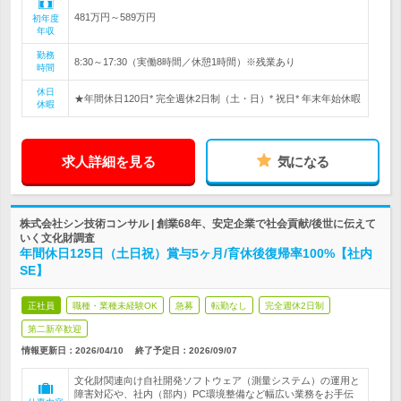
481万円～589万円
初年度
年収
勤務
8:30～17:30（実働8時間／休憩1時間）※残業あり
時間
休日
★年間休日120日* 完全週休2日制（土・日）* 祝日* 年末年始休暇
休暇
求人詳細を見る
気になる
株式会社シン技術コンサル | 創業68年、安定企業で社会貢献/後世に伝えて
いく文化財調査
年間休日125日（土日祝）賞与5ヶ月/育休後復帰率100%【社内
SE】
正社員
職種・業種未経験OK
急募
転勤なし
完全週休2日制
第二新卒歓迎
情報更新日：2026/04/10
終了予定日：
2026/09/07
文化財関連向け自社開発ソフトウェア（測量システム）の運用と
障害対応や、社内（部内）PC環境整備など幅広い業務をお手伝