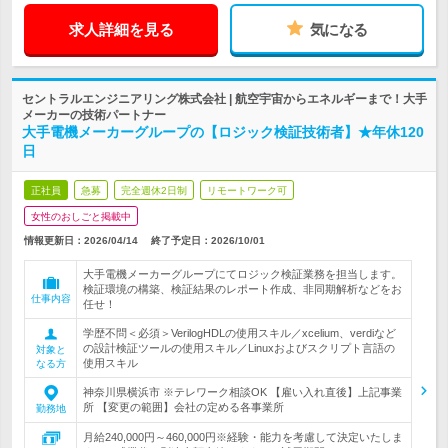
求人詳細を見る
気になる
セントラルエンジニアリング株式会社 | 航空宇宙からエネルギーまで！大手
メーカーの技術パートナー
大手電機メーカーグループの【ロジック検証技術者】★年休120
日
正社員
急募
完全週休2日制
リモートワーク可
女性のおしごと掲載中
情報更新日：2026/04/14
終了予定日：
2026/10/01
大手電機メーカーグループにてロジック検証業務を担当します。
検証環境の構築、検証結果のレポート作成、非同期解析などをお
仕事内容
任せ！
学歴不問＜必須＞VerilogHDLの使用スキル／xcelium、verdiなど
の設計検証ツールの使用スキル／Linuxおよびスクリプト言語の
対象と
使用スキル
なる方
神奈川県横浜市 ※テレワーク相談OK 【雇い入れ直後】上記事業
所 【変更の範囲】会社の定める各事業所
勤務地
月給240,000円～460,000円※経験・能力を考慮して決定いたしま