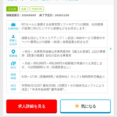
正社員
急募
学歴不問
情報更新日：2026/06/05
終了予定日：
2026/11/26
ECモールと連携する在庫管理ソフトやアプリの開発、社内業務
の改善に向けたシステム改修などをお任せします。
仕事内容
経験を活かしてキャリアアップ！＜必須＞Webサービス開発やサ
対象と
ーバー運用などの経験 ＜歓迎＞改善提案が好きな方
なる方
＜本社＞ 兵庫県丹波篠山市東岡屋295 【雇入れ直後】上記の事業
所 【変更の範囲】会社の定める事業所
勤務地
＜月給＞350,000円～450,000円※経験能力考慮のうえ決定しま
す。※試用期間3ヶ月（待遇変更なし）
給与
勤務
8:30～17:30（実働8時間／休憩60分）※シフト制時間外労働あり
時間
年間休日112日* 週休2日制（日曜日＋その他休日はシフトにより
休日
休暇
決定）* 年末年始休暇* 慶弔休暇*…
求人詳細を見る
気になる