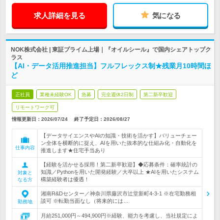
求人詳細を見る
気になる
NOK株式会社 | 東証プライム上場｜『オイルシール』で国内シェアトップク
ラス
【AI・データ活用推進担当】フルフレックス制★残業月10時間ほ
ど
正社員
業種未経験OK
急募
完全週休2日制
第二新卒歓迎
リモートワーク可
情報更新日：2026/07/24
終了予定日：
2026/08/27
【データサイエンスやAIの知識・技術を活かす】バリューチェー
ン全体を横断的に捉え、AIを用いた抜本的な仕組み化・自動化を
仕事内容
推進します★住宅手当あり
【経験を活かせる採用！第二新卒歓迎】◆応募条件：確率統計の
知識／Pythonを用いた開発経験／大卒以上 ★AIを用いたシステム
対象と
構築経験者は優遇！
なる方
湘南R&Dセンター／神奈川県藤沢市辻堂新町4-3-1 ※在宅勤務相
談可 ※転勤当面なし（将来的には…
勤務地
月給251,000円～494,900円※経験、能力を考慮し、当社規定によ