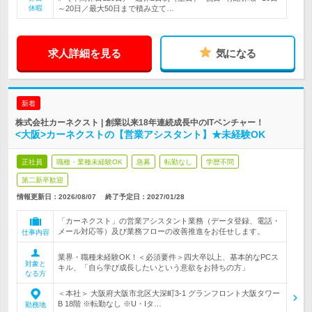
休暇
～20日／最大50日まで積み立て…
求人詳細を見る
気になる
新着
株式会社カーネクスト | 創業以来18年連続成長中のITベンチャー！
<大阪>カーネクストの【営業アシスタント】★未経験OK
正社員
職種・業種未経験OK
急募
転勤なし
学歴不問
第二新卒歓迎
情報更新日：2026/08/07
終了予定日：
2027/01/28
「カーネクスト」の営業アシスタント業務（データ登録、電話・
メール対応等）及び業務フローの改善推進をお任せします。
仕事内容
業界・職種未経験OK！＜必須要件＞四大卒以上、基本的なPCス
対象と
キル、「自ら学び成長したいという意欲をお持ちの方」
なる方
＜本社＞ 大阪府大阪市北区大深町3-1 グランフロント大阪タワー
B 18階 ※転勤なし ※U・Iタ…
勤務地