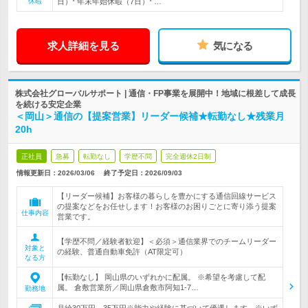
休暇
日）* 年末年始休暇（7日）* …
求人詳細を見る
気になる
株式会社グローバルサポート | 通信・FP事業を展開中！地域に根差して成長
を続ける安定企業
＜岡山＞通信の【提案営業】リーダー候補★転勤なし★残業月
20h
正社員
急募
転勤なし
学歴不問
完全週休2日制
情報更新日：2026/03/06
終了予定日：
2026/09/03
【リーダー候補】お客様の暮らしを豊かにする通信回線サービス
の提案などをお任せします！お客様のお困りごとに寄り添う提案
仕事内容
営業です。
【学歴不問／経験者歓迎】＜必須＞通信業界でのチームリーダー
対象と
の経験、普通自動車免許（AT限定可）
なる方
【転勤なし】 岡山県のいずれかに配属。 ※希望を考慮して配
属。 倉敷営業所／岡山県倉敷市阿知1-7…
勤務地