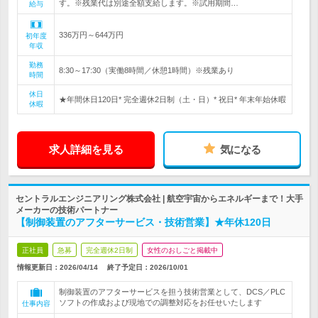
す。※残業代は別途全額支給します。※試用期間…
給与
336万円～644万円
初年度
年収
勤務
8:30～17:30（実働8時間／休憩1時間）※残業あり
時間
休日
★年間休日120日* 完全週休2日制（土・日）* 祝日* 年末年始休暇
休暇
求人詳細を見る
気になる
セントラルエンジニアリング株式会社 | 航空宇宙からエネルギーまで！大手
メーカーの技術パートナー
【制御装置のアフターサービス・技術営業】★年休120日
正社員
急募
完全週休2日制
女性のおしごと掲載中
情報更新日：2026/04/14
終了予定日：
2026/10/01
制御装置のアフターサービスを担う技術営業として、DCS／PLC
ソフトの作成および現地での調整対応をお任せいたします
仕事内容