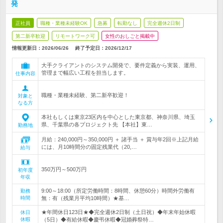
発
正社員
職種・業種未経験OK
急募
転勤なし
完全週休2日制
第二新卒歓迎
リモートワーク可
女性のおしごと掲載中
情報更新日：2026/06/26
終了予定日：
2026/12/17
大手クライアントのシステム開発で、要件定義から実装、運用、
管理まで幅広い工程を担当します。
仕事内容
職種・業種未経験、第二新卒歓迎！
対象と
なる方
本社もしくは東京23区内を中心とした東京都、神奈川県、埼玉
県、千葉県の各プロジェクト先 【本社】東…
勤務地
月給：240,000円～350,000円 ＋ 諸手当 ＋ 賞与年2回※上記月給
には、月10時間分の固定残業代（20,…
給与
350万円～500万円
初年度
年収
9:00～18:00（所定労働時間：8時間、休憩60分）時間外労働有
勤務
時間
無：有（残業月平均10時間）★基…
★年間休日123日★◆完全週休2日制（土日祝）◆年末年始休暇
休日
休暇
（5日）◆有給休暇◆慶弔休暇◆冠婚葬祭特…