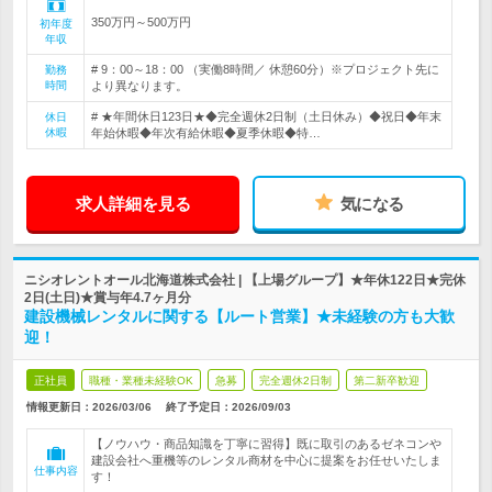
350万円～500万円
初年度
年収
# 9：00～18：00 （実働8時間／ 休憩60分）※プロジェクト先に
勤務
時間
より異なります。
# ★年間休日123日★◆完全週休2日制（土日休み）◆祝日◆年末
休日
休暇
年始休暇◆年次有給休暇◆夏季休暇◆特…
求人詳細を見る
気になる
ニシオレントオール北海道株式会社 | 【上場グループ】★年休122日★完休
2日(土日)★賞与年4.7ヶ月分
建設機械レンタルに関する【ルート営業】★未経験の方も大歓
迎！
正社員
職種・業種未経験OK
急募
完全週休2日制
第二新卒歓迎
情報更新日：2026/03/06
終了予定日：
2026/09/03
【ノウハウ・商品知識を丁寧に習得】既に取引のあるゼネコンや
建設会社へ重機等のレンタル商材を中心に提案をお任せいたしま
仕事内容
す！