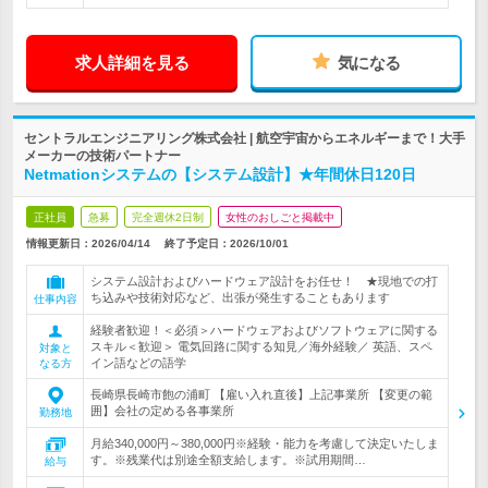
求人詳細を見る
気になる
セントラルエンジニアリング株式会社 | 航空宇宙からエネルギーまで！大手
メーカーの技術パートナー
Netmationシステムの【システム設計】★年間休日120日
正社員
急募
完全週休2日制
女性のおしごと掲載中
情報更新日：2026/04/14
終了予定日：
2026/10/01
システム設計およびハードウェア設計をお任せ！ ★現地での打
ち込みや技術対応など、出張が発生することもあります
仕事内容
経験者歓迎！＜必須＞ハードウェアおよびソフトウェアに関する
スキル＜歓迎＞ 電気回路に関する知見／海外経験／ 英語、スペ
対象と
イン語などの語学
なる方
長崎県長崎市飽の浦町 【雇い入れ直後】上記事業所 【変更の範
囲】会社の定める各事業所
勤務地
月給340,000円～380,000円※経験・能力を考慮して決定いたしま
す。※残業代は別途全額支給します。※試用期間…
給与