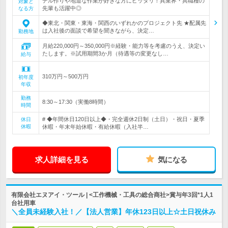
デル作りや地道な作業が好きな方にピッタリ！異業界・異職種の
対象と
先輩も活躍中◎
なる方
◆東北・関東・東海・関西のいずれかのプロジェクト先 ★配属先
は入社後の面談で希望を聞きながら、決定…
勤務地
月給220,000円～350,000円※経験・能力等を考慮のうえ、決定い
たします。※試用期間3か月（待遇等の変更なし…
給与
310万円～500万円
初年度
年収
勤務
8:30～17:30（実働8時間）
時間
# ◆年間休日120日以上◆・完全週休2日制（土日）・祝日・夏季
休日
休暇
休暇・年末年始休暇・有給休暇（入社半…
求人詳細を見る
気になる
有限会社エヌアイ・ツール | <工作機械・工具の総合商社>賞与年3回*1人1
台社用車
＼全員未経験入社！／【法人営業】年休123日以上☆土日祝休み