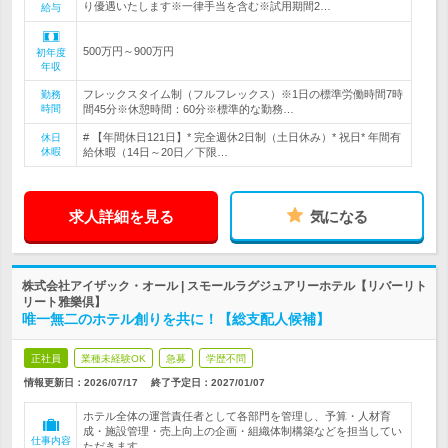
り優遇いたします※一律手当を含む※試用期間2…
給与
500万円～900万円
初年度
年収
フレックスタイム制（フルフレックス）※1日の標準労働時間7時
勤務
時間
間45分※休憩時間：60分※標準的な勤務…
# 【年間休日121日】* 完全週休2日制（土日休み）* 祝日* 年間有
休日
休暇
給休暇（14日～20日／下限…
求人詳細を見る
気になる
株式会社アイザック・オール | スモールラグジュアリーホテル【リバーリト
リート雅樂倶】
唯一無二のホテル創りを共に！【総支配人候補】
正社員
業種未経験OK
急募
学歴不問
情報更新日：2026/07/17
終了予定日：
2027/01/07
ホテル全体の運営責任者として各部門を管理し、予算・人材育
成・施設管理・売上向上の企画・組織体制構築などを担当してい
仕事内容
ただきます。