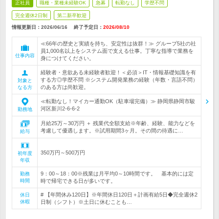
正社員
職種・業種未経験OK
急募
転勤なし
学歴不問
完全週休2日制
第二新卒歓迎
情報更新日：2026/06/16
終了予定日：
2026/08/10
≪66年の歴史と実績を持ち、安定性は抜群！≫ グループ5社の社
員1,000名以上をシステム面で支える仕事。丁寧な指導で業務を
仕事内容
身につけてください。
経験者・意欲ある未経験者歓迎！＜必須＞IT・情報基礎知識を有
する方◎学歴不問 ※システム開発業務の経験（年数・言語不問）
対象と
のある方は尚歓迎。
なる方
≪転勤なし！マイカー通勤OK（駐車場完備）≫ 静岡県静岡市駿
河区新川2-6-6-2
勤務地
月給25万～30万円 ＋ 残業代全額支給※年齢、経験、能力などを
考慮して優遇します。※試用期間3ヶ月。その間の待遇に…
給与
350万円～500万円
初年度
年収
9：00～18：00※残業は月平均0～10時間です。 基本的には定
勤務
時間
時で帰宅できる日が多いです。
# 【年間休み120日】※年間休日120日＋計画有給5日◆完全週休2
休日
休暇
日制（シフト）※土日に休むことも…