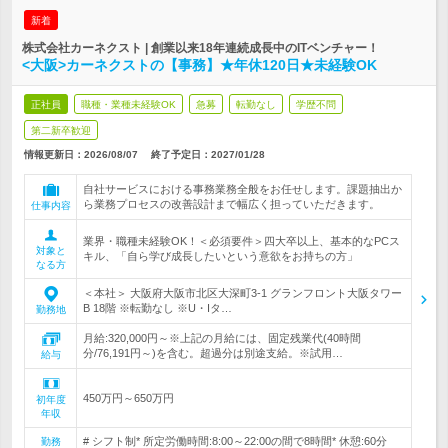
新着
株式会社カーネクスト | 創業以来18年連続成長中のITベンチャー！
<大阪>カーネクストの【事務】★年休120日★未経験OK
正社員
職種・業種未経験OK
急募
転勤なし
学歴不問
第二新卒歓迎
情報更新日：2026/08/07
終了予定日：
2027/01/28
自社サービスにおける事務業務全般をお任せします。課題抽出か
ら業務プロセスの改善設計まで幅広く担っていただきます。
仕事内容
業界・職種未経験OK！＜必須要件＞四大卒以上、基本的なPCス
対象と
キル、「自ら学び成長したいという意欲をお持ちの方」
なる方
＜本社＞ 大阪府大阪市北区大深町3-1 グランフロント大阪タワー
B 18階 ※転勤なし ※U・Iタ…
勤務地
月給:320,000円～※上記の月給には、固定残業代(40時間
分/76,191円～)を含む。超過分は別途支給。※試用…
給与
450万円～650万円
初年度
年収
# シフト制* 所定労働時間:8:00～22:00の間で8時間* 休憩:60分
勤務