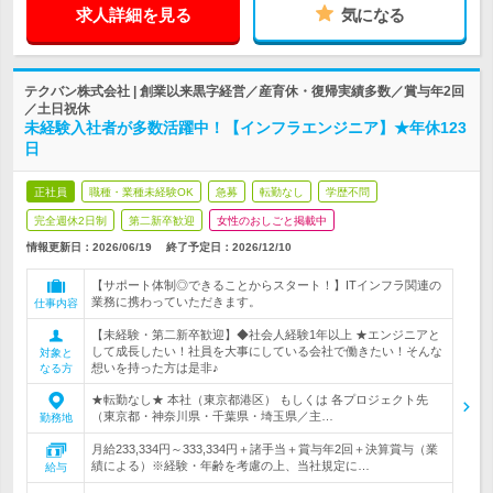
求人詳細を見る
気になる
テクバン株式会社 | 創業以来黒字経営／産育休・復帰実績多数／賞与年2回
／土日祝休
未経験入社者が多数活躍中！【インフラエンジニア】★年休123
日
正社員
職種・業種未経験OK
急募
転勤なし
学歴不問
完全週休2日制
第二新卒歓迎
女性のおしごと掲載中
情報更新日：2026/06/19
終了予定日：
2026/12/10
【サポート体制◎できることからスタート！】ITインフラ関連の
業務に携わっていただきます。
仕事内容
【未経験・第二新卒歓迎】◆社会人経験1年以上 ★エンジニアと
して成長したい！社員を大事にしている会社で働きたい！そんな
対象と
想いを持った方は是非♪
なる方
★転勤なし★ 本社（東京都港区） もしくは 各プロジェクト先
（東京都・神奈川県・千葉県・埼玉県／主…
勤務地
月給233,334円～333,334円＋諸手当＋賞与年2回＋決算賞与（業
績による）※経験・年齢を考慮の上、当社規定に…
給与