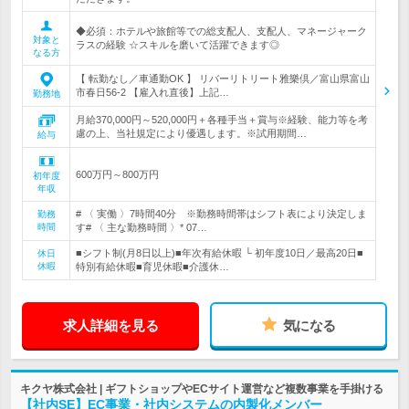
◆必須：ホテルや旅館等での総支配人、支配人、マネージャーク
対象と
ラスの経験 ☆スキルを磨いて活躍できます◎
なる方
【 転勤なし／車通勤OK 】 リバーリトリート雅樂倶／富山県富山
市春日56-2 【雇入れ直後】上記…
勤務地
月給370,000円～520,000円＋各種手当＋賞与※経験、能力等を考
慮の上、当社規定により優遇します。※試用期間…
給与
600万円～800万円
初年度
年収
# 〈 実働 〉7時間40分 ※勤務時間帯はシフト表により決定しま
勤務
時間
す# 〈 主な勤務時間 〉* 07…
■シフト制(月8日以上)■年次有給休暇 └ 初年度10日／最高20日■
休日
休暇
特別有給休暇■育児休暇■介護休…
求人詳細を見る
気になる
キクヤ株式会社 | ギフトショップやECサイト運営など複数事業を手掛ける
【社内SE】EC事業・社内システムの内製化メンバー