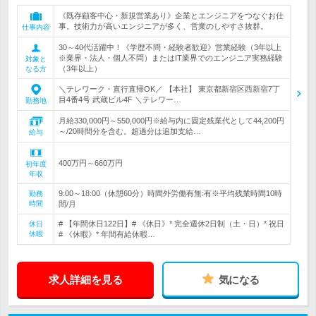
《既存顧客中心・新規営業あり》企業とエンジニアをつなぐお仕
事。技術力が高いエンジニアが多く、営業のしやすさ抜群。
仕事内容
30～40代活躍中！《学歴不問・経験者歓迎》営業経験（3年以上
※業界・法人・個人不問）またはIT業界でのエンジニア実務経験
対象と
（3年以上）
なる方
＼テレワーク・直行直帰OK／ 【本社】 東京都新宿区西新宿7丁
目4番4号 武蔵ビル4F ＼テレワー…
勤務地
月給330,000円～550,000円※給与内に固定残業代として44,200円
～/20時間分を含む。超過分は追加支給…
給与
400万円～660万円
初年度
年収
9:00～18:00（休憩60分）時間外労働有無:有※平均残業時間10時
勤務
時間
間/月
# 【年間休日122日】# 《休日》* 完全週休2日制（土・日）* 祝日
休日
休暇
# 《休暇》* 年間有給休暇…
求人詳細を見る
気になる