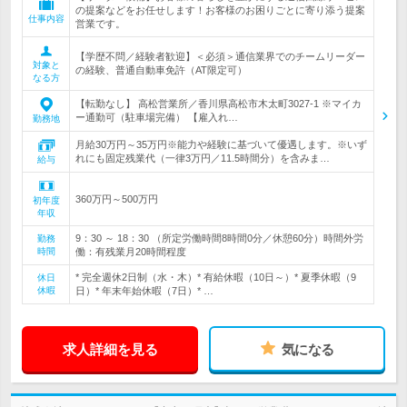
の提案などをお任せします！お客様のお困りごとに寄り添う提案
仕事内容
営業です。
【学歴不問／経験者歓迎】＜必須＞通信業界でのチームリーダー
対象と
の経験、普通自動車免許（AT限定可）
なる方
【転勤なし】 高松営業所／香川県高松市木太町3027-1 ※マイカ
ー通勤可（駐車場完備） 【雇入れ…
勤務地
月給30万円～35万円※能力や経験に基づいて優遇します。※いず
れにも固定残業代（一律3万円／11.5時間分）を含みま…
給与
360万円～500万円
初年度
年収
9：30 ～ 18：30 （所定労働時間8時間0分／休憩60分）時間外労
勤務
時間
働：有残業月20時間程度
* 完全週休2日制（水・木）* 有給休暇（10日～）* 夏季休暇（9
休日
休暇
日）* 年末年始休暇（7日）* …
求人詳細を見る
気になる