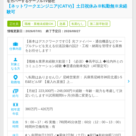
をカバーするケーブルTV会社
【ネットワークエンジニア(CATV)】土日祝休み※転勤無※未経
験可
正社員
職種・業種未経験OK
急募
転勤なし
第二新卒歓迎
情報更新日：2026/07/01
終了予定日：
2026/08/27
【基本はデスクワークです◎】光ファイバー・通信機器などケー
ブルテレビを支える伝送設備の設計・工程・納期を管理する業務
仕事内容
をお任せします！
【職種＆業界未経験大歓迎！】《必須》◆高卒以上 ◆社内外との
対象と
コミュニケーション経験 ◆普通自動車免許（AT限定可）
なる方
＼転勤はありません◎／ 尼崎営業所： 兵庫県尼崎市神田北通1-5
E&Eビル5F 【雇入れ直後】上…
勤務地
【月給】223,000円～248,000円※経験・年齢・能力を考慮して決
定いたします※試用期間6ヶ月(待遇に変更なし…
給与
380万円～420万円
初年度
年収
9：00～17：45 実働：7時間45分休憩：60分（12：00～13：00）
勤務
時間
時間外労働有無：有
# ＼年間休日120日／■週休2日制（土日）■祝日■有給休暇└10日
休日