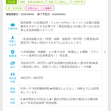
正社員
職種・業種未経験OK
急募
転勤なし
学歴不問
第二新卒歓迎
女性のおしごと掲載中
情報更新日：2026/08/06
終了予定日：
2026/08/31
既存顧客への定期訪問・フォローが中心！モノづくり企業の課題
解決をサポートする仕事です！商品知識は入社後に学べるため先
仕事内容
輩も全員未経験スタート◎
《全員未経験入社！/学歴・経験・資格等一切不問》◎要普免(AT
対象と
限定可) "明るい対応ができる"そんな方にピッタリ
なる方
※JR高崎線「鴻巣駅」より車で12分 《転勤なし＆通勤・プライ
ベート使用可の社用車貸与！》 埼玉県…
勤務地
月給25万円～30万円＋諸手当(残業代全額支給)＋賞与年3回★高
い固定給に加え、頑張りに応じて報奨金支給あり！※年齢…
給与
400万円～450万円
初年度
年収
8:30～17:30(実働8時間)★残業ほとんどなし！19時までには皆退
勤務
時間
社しています。
# ★年間休日123日以上★* 週休2日制(土日祝)※数日の土曜出勤
休日
休暇
あり* 年末年始休暇* 特別休暇…