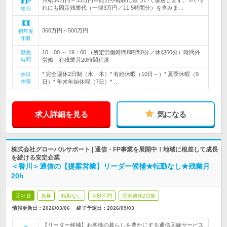
月給30万円～35万円※能力や経験に基づいて優遇します。※いず
れにも固定残業代（一律3万円／11.5時間分）を含みま…
給与
360万円～500万円
初年度
年収
10：00 ～ 19：00 （所定労働時間8時間0分／休憩60分）時間外
勤務
時間
労働：有残業月20時間程度
* 完全週休2日制（水・木）* 有給休暇（10日～）* 夏季休暇（9
休日
休暇
日）* 年末年始休暇（7日）* …
求人詳細を見る
気になる
株式会社グローバルサポート | 通信・FP事業を展開中！地域に根差して成長
を続ける安定企業
＜香川＞通信の【提案営業】リーダー候補★転勤なし★残業月
20h
正社員
急募
転勤なし
学歴不問
完全週休2日制
情報更新日：2026/03/06
終了予定日：
2026/09/03
【リーダー候補】お客様の暮らしを豊かにする通信回線サービス