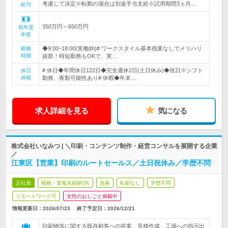
考慮して決定※転勤の場合は別途手当支給※試用期間3ヵ月…
給与
350万円～650万円
初年度
年収
◆9:00~18:00(実働8h)# ワークスタイル基本残業なしでメリハリ
勤務
時間
抜群！時短勤務もOKで、実…
# 休日◆年間休日122日◆完全週休2日(土日休み)◆祝日※シフト
休日
休暇
勤務、夜勤可能性あり# 休暇◆年末…
求人詳細を見る
気になる
株式会社いなみつ | ＼印刷・コンテンツ制作・経営コンサルを展開する企業
／
江東区【営業】印刷のルートセールス／土日祝休み／学歴不問
正社員
職種・業種未経験OK
急募
転勤なし
学歴不問
リモートワーク可
女性のおしごと掲載中
情報更新日：2026/07/23
終了予定日：
2026/12/21
印刷物等に関する既存顧客への提案、見積作成、工場への指示出