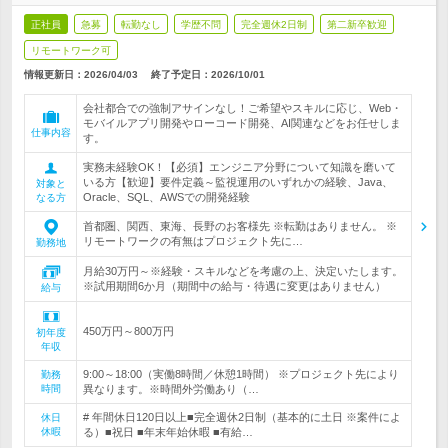
正社員
急募
転勤なし
学歴不問
完全週休2日制
第二新卒歓迎
リモートワーク可
情報更新日：2026/04/03
終了予定日：
2026/10/01
会社都合での強制アサインなし！ご希望やスキルに応じ、Web・
モバイルアプリ開発やローコード開発、AI関連などをお任せしま
仕事内容
す。
実務未経験OK！【必須】エンジニア分野について知識を磨いて
いる方【歓迎】要件定義～監視運用のいずれかの経験、Java、
対象と
Oracle、SQL、AWSでの開発経験
なる方
首都圏、関西、東海、長野のお客様先 ※転勤はありません。 ※
リモートワークの有無はプロジェクト先に…
勤務地
月給30万円～※経験・スキルなどを考慮の上、決定いたします。
※試用期間6か月（期間中の給与・待遇に変更はありません）
給与
450万円～800万円
初年度
年収
9:00～18:00（実働8時間／休憩1時間） ※プロジェクト先により
勤務
時間
異なります。※時間外労働あり（…
# 年間休日120日以上■完全週休2日制（基本的に土日 ※案件によ
休日
休暇
る）■祝日 ■年末年始休暇 ■有給…