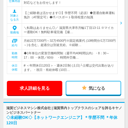
仕事内容
対応などをお任せします！
【ご経験者は活かせます◎】学歴不問《必須》◆普通自動車運転
対象と
免許（AT限定可）◆ITパスポート取得程度の知識
なる方
＼転勤はありません◎／ 滋賀県大津市月輪1丁目13-11 ※マイカ
ー通勤OK！無料駐車場完備 【雇…
勤務地
月給22万7200円～32万4500円※固定残業代 (10時間分/1万7200円
～)を含む。超過分は別途支給。※経験…
給与
◆1年単位の変形労働時間制（週平均40時間以内）・8：30～
勤務
時間
17：00 ・休憩／60分 ・時間外労働…
# ＜年間休日120日＞・週休2日制 (土日)└土曜は交代出勤があり
休日
休暇
ます。・祝日・有給休暇 (10日…
求人詳細を見る
気になる
滋賀ビジネスマシン株式会社 | 滋賀県内トップクラスのシェアを誇るキヤノ
ンビジネスパートナー
◇未経験OK◇【ネットワークエンジニア】＊学歴不問 ＊年休
120日