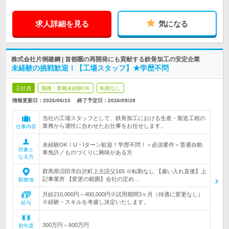
求人詳細を見る
気になる
株式会社片桐建鋼 | 首都圏の再開発にも貢献する鉄骨加工の安定企業
未経験の挑戦歓迎！【工場スタッフ】★学歴不問
正社員
職種・業種未経験OK
転勤なし
情報更新日：2026/06/10
終了予定日：
2026/09/28
当社の工場スタッフとして、鉄骨加工における生産・製造工程の
業務から適性に合わせたお仕事をお任せします。
仕事内容
未経験OK！U・Iターン歓迎！学歴不問！＜必須要件＞普通自動
対象と
車免許／ものづくりに興味がある方
なる方
群馬県沼田市白沢町上古語父165 ※転勤なし 【雇い入れ直後】上
記事業所 【変更の範囲】会社の定め…
勤務地
月給210,000円～400,000円※試用期間3ヶ月（待遇に変更なし）
※経験・スキルを考慮し決定いたします。
給与
300万円～600万円
初年度