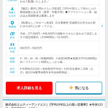
仕事内容
わせて配属いたします／
【幅広い案件に関わりたい方歓迎】◎PGやSEとして何かしらの
開発経験がある方（業界・年数不問）◆アプリケーション系・組
対象と
み込み系経験者は優遇します
なる方
【転勤なし／UIターン歓迎】 日立事務所 茨城県日立市大みか町
2-14-5 MTビル3F ＜アクセ…
勤務地
月給：277,600円～448,000円※経験やスキルに合わせて決定しま
す※固定残業代（月30時間分／51,500円…
給与
360万円～550万円
初年度
年収
9：00～18：00（実働8時間）※休憩1時間★残業月平均10時間以
勤務
時間
内！プライベート時間もしっかり確…
# 年間休日123日＋有給取得平均10～14日完全週休二日制（土
休日
休暇
日）祝日GW夏季休暇年末年始休暇有給…
求人詳細を見る
気になる
株式会社エムティーアンドエス | 【平均10年以上の高い定着率】★年休123