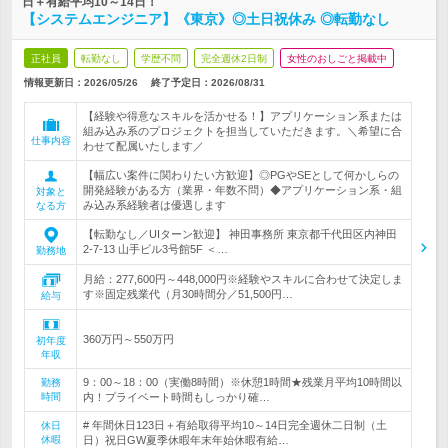
日＋有給平均10～14日！
【システムエンジニア】《東京》◎土日祝休み ◎転勤なし
正社員
転勤なし
学歴不問
完全週休2日制
女性のおしごと掲載中
情報更新日：2026/05/26
終了予定日：
2026/08/31
【経験や得意なスキルを活かせる！】アプリケーション系または
組み込み系のプロジェクトを担当していただきます。＼希望に合
仕事内容
わせて配属いたします／
【幅広い案件に関わりたい方歓迎】◎PGやSEとして何かしらの
開発経験がある方（業界・年数不問）◆アプリケーション系・組
対象と
み込み系経験者は優遇します
なる方
【転勤なし／UIターン歓迎】 神田事務所 東京都千代田区内神田
2-7-13 山手ビル3号館5F ＜…
勤務地
月給：277,600円～448,000円※経験やスキルに合わせて決定しま
す※固定残業代（月30時間分／51,500円…
給与
360万円～550万円
初年度
年収
9：00～18：00（実働8時間）※休憩1時間★残業月平均10時間以
勤務
時間
内！プライベート時間もしっかり確…
# 年間休日123日＋有給取得平均10～14日完全週休二日制（土
休日
休暇
日）祝日GW夏季休暇年末年始休暇有給…