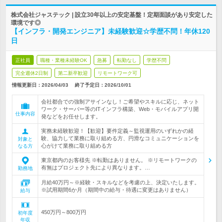
株式会社ジャステック | 設立30年以上の安定基盤！定期面談があり安定した
環境です◎
【インフラ・開発エンジニア】未経験歓迎☆学歴不問！年休120
日
正社員
職種・業種未経験OK
急募
転勤なし
学歴不問
完全週休2日制
第二新卒歓迎
リモートワーク可
情報更新日：2026/04/03
終了予定日：
2026/10/01
会社都合での強制アサインなし！ご希望やスキルに応じ、ネット
ワーク・サーバー等のITインフラ構築、Web・モバイルアプリ開
仕事内容
発などをお任せします。
実務未経験歓迎！【歓迎】要件定義～監視運用のいずれかの経
験、協力して業務に取り組める方、円滑なコミュニケーションを
対象と
心がけて業務に取り組める方
なる方
東京都内のお客様先 ※転勤はありません。 ※リモートワークの
有無はプロジェクト先により異なります。…
勤務地
月給40万円～※経験・スキルなどを考慮の上、決定いたします。
※試用期間6か月（期間中の給与・待遇に変更はありません）
給与
450万円～800万円
初年度
年収