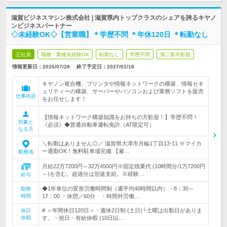
滋賀ビジネスマシン株式会社 | 滋賀県内トップクラスのシェアを誇るキヤノ
ンビジネスパートナー
◇未経験OK◇【営業職】＊学歴不問 ＊年休120日 ＊転勤なし
正社員
職種・業種未経験OK
転勤なし
学歴不問
第二新卒歓迎
情報更新日：2026/07/28
終了予定日：
2027/01/18
キヤノン複合機、プリンタや情報ネットワークの構築、情報セキ
ュリティーの構築、サーバーやパソコンおよび業務ソフトを販売
仕事内容
をお任せします！
【情報ネットワーク構築知識をお持ちの方歓迎！】学歴不問！
対象と
《必須》◆普通自動車運転免許（AT限定可）
なる方
＼転勤はありません◎／ 滋賀県大津市月輪1丁目13-11 ※マイカ
ー通勤OK！無料駐車場完備 【雇…
勤務地
月給22万7200円～32万4500円※固定残業代 (10時間分/1万7200円
～)を含む。超過分は別途支給。※経験…
給与
◆1年単位の変形労働時間制（週平均40時間以内）・8：30～
勤務
時間
17：00 ・休憩／60分 ・時間外労働…
# ＜年間休日120日＞・週休2日制 (土日)└土曜は出勤日がありま
休日
休暇
す。・祝日・有給休暇 (10日以…