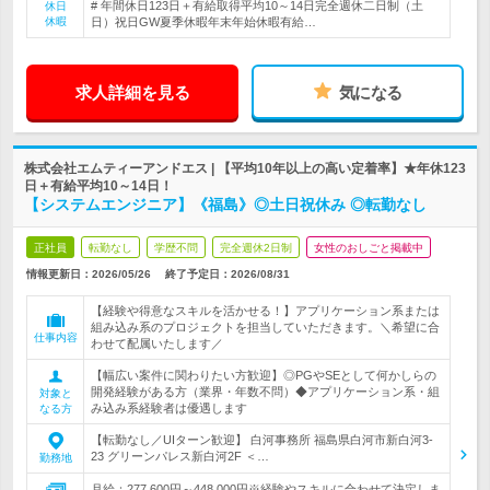
# 年間休日123日＋有給取得平均10～14日完全週休二日制（土
休日
休暇
日）祝日GW夏季休暇年末年始休暇有給…
求人詳細を見る
気になる
株式会社エムティーアンドエス | 【平均10年以上の高い定着率】★年休123
日＋有給平均10～14日！
【システムエンジニア】《福島》◎土日祝休み ◎転勤なし
正社員
転勤なし
学歴不問
完全週休2日制
女性のおしごと掲載中
情報更新日：2026/05/26
終了予定日：
2026/08/31
【経験や得意なスキルを活かせる！】アプリケーション系または
組み込み系のプロジェクトを担当していただきます。＼希望に合
仕事内容
わせて配属いたします／
【幅広い案件に関わりたい方歓迎】◎PGやSEとして何かしらの
開発経験がある方（業界・年数不問）◆アプリケーション系・組
対象と
み込み系経験者は優遇します
なる方
【転勤なし／UIターン歓迎】 白河事務所 福島県白河市新白河3-
23 グリーンパレス新白河2F ＜…
勤務地
月給：277,600円～448,000円※経験やスキルに合わせて決定しま