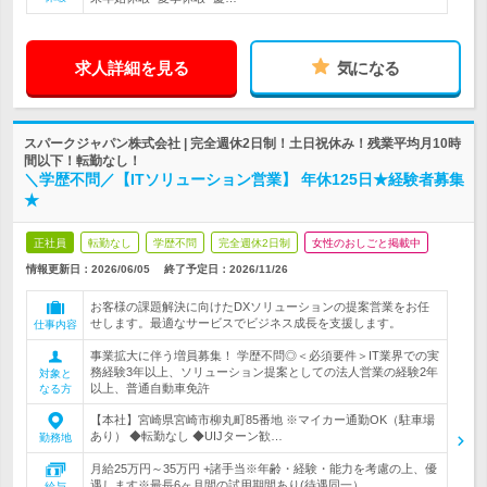
求人詳細を見る
気になる
スパークジャパン株式会社 | 完全週休2日制！土日祝休み！残業平均月10時
間以下！転勤なし！
＼学歴不問／【ITソリューション営業】 年休125日★経験者募集
★
正社員
転勤なし
学歴不問
完全週休2日制
女性のおしごと掲載中
情報更新日：2026/06/05
終了予定日：
2026/11/26
お客様の課題解決に向けたDXソリューションの提案営業をお任
せします。最適なサービスでビジネス成長を支援します。
仕事内容
事業拡大に伴う増員募集！ 学歴不問◎＜必須要件＞IT業界での実
務経験3年以上、ソリューション提案としての法人営業の経験2年
対象と
以上、普通自動車免許
なる方
【本社】宮崎県宮崎市柳丸町85番地 ※マイカー通勤OK（駐車場
あり） ◆転勤なし ◆UIJターン歓…
勤務地
月給25万円～35万円 +諸手当※年齢・経験・能力を考慮の上、優
遇します※最長6ヶ月間の試用期間あり(待遇同一）
給与