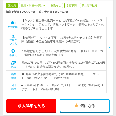
正社員
職種・業種未経験OK
転勤なし
学歴不問
第二新卒歓迎
情報更新日：2026/07/28
終了予定日：
2027/01/18
【キヤノン複合機の販売を中心にお客様のDXを推進】ネットワ
ークエンジニアとして、情報ネットワーク・情報セキュリティの
仕事内容
構築などをお任せします！
【未経験可！PCスキル不要！ご経験者は活かせます◎】学歴不
対象と
問《必須》◆普通自動車運転免許（AT限定可）
なる方
＼転勤はありません◎／ 滋賀県大津市月輪1丁目13-11 ※マイカ
ー通勤OK！無料駐車場完備 【雇…
勤務地
月給22万7200円～32万4500円※固定残業代 (10時間分/1万7200円
～)を含む。超過分は別途支給。※経験…
給与
◆1年単位の変形労働時間制（週平均40時間以内）・8：30～
勤務
時間
17：00 ・休憩／60分 ・時間外労働…
# ＜年間休日120日＞・週休2日制 (土日)└土曜は交代出勤があり
休日
休暇
ます。・祝日・有給休暇 (10日…
求人詳細を見る
気になる