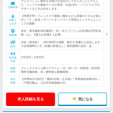
アニメーション制作を手掛ける当社のシステムエンジニアとし
て、インフラや素材データの管理、社員のPC・ソフトウェアの
仕事内容
サポートなどをお任せします。
【学歴不問！フレックスで柔軟に働きながら現場のスキルが身に
付く！】＜必須＞サーバーネットワーク管理などシステムエンジ
対象と
ニアの経験
なる方
本社：東京都杉並区梅里2－40－16 ビラージュ白井3階J3号室 転
勤：なし 【雇入れ直後】上記事…
勤務地
月給（基本給）：230,000円※経験、能力を考慮の上決定します
※試用期間3ヶ月（待遇の変更なし）契約期間の定め：あ…
給与
276万円～276万円
初年度
年収
フレックスタイム制コアタイム：12：00～17：00休憩：60分時
勤務
時間
間外労働有無：有＜標準的な勤務時間…
【年間休日120日】* 週休2日制（土日祝）* 年間有給休暇10日～
休日
休暇
（下限日数は、入社半年経過後の付…
求人詳細を見る
気になる