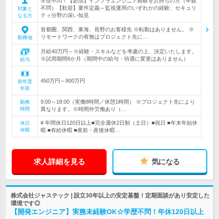
学歴不問！【必須】インフラエンジニア経験をお持ちの方（年数
不問）【歓迎】要件定義～監視運用のいずれかの経験、セキュリ
対象と
ティ分野の深い知見
なる方
首都圏、関西、東海、長野のお客様先 ※転勤はありません。 ※
リモートワークの有無はプロジェクト先に…
勤務地
月給40万円～※経験・スキルなどを考慮の上、決定いたします。
※試用期間6か月（期間中の給与・待遇に変更はありません）
給与
450万円～800万円
初年度
年収
9:00～18:00（実働8時間／休憩1時間） ※プロジェクト先により
勤務
時間
異なります。※時間外労働あり（…
# 年間休日120日以上■完全週休2日制（土日）■祝日 ■年末年始休
休日
休暇
暇 ■有給休暇 ■産前・産後休暇…
求人詳細を見る
気になる
株式会社ジャステック | 設立30年以上の安定基盤！定期面談があり安定した
環境です◎
【開発エンジニア】実務未経験OK☆学歴不問！年休120日以上