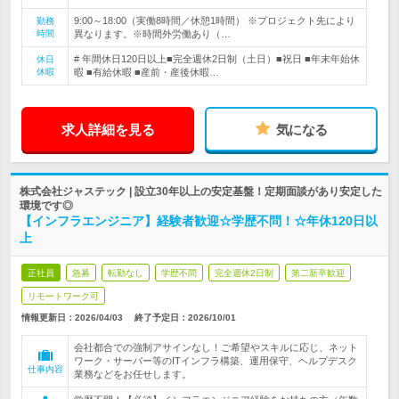
9:00～18:00（実働8時間／休憩1時間） ※プロジェクト先により
勤務
時間
異なります。※時間外労働あり（…
# 年間休日120日以上■完全週休2日制（土日）■祝日 ■年末年始休
休日
休暇
暇 ■有給休暇 ■産前・産後休暇…
求人詳細を見る
気になる
株式会社ジャステック | 設立30年以上の安定基盤！定期面談があり安定した
環境です◎
【インフラエンジニア】経験者歓迎☆学歴不問！☆年休120日以
上
正社員
急募
転勤なし
学歴不問
完全週休2日制
第二新卒歓迎
リモートワーク可
情報更新日：2026/04/03
終了予定日：
2026/10/01
会社都合での強制アサインなし！ご希望やスキルに応じ、ネット
ワーク・サーバー等のITインフラ構築、運用保守、ヘルプデスク
仕事内容
業務などをお任せします。