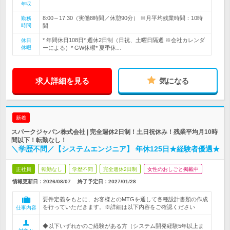
年収
8:00～17:30（実働8時間／休憩90分） ※月平均残業時間：10時
勤務
時間
間
* 年間休日108日* 週休2日制（日祝、土曜日隔週 ※会社カレンダ
休日
休暇
ーによる）* GW休暇* 夏季休…
求人詳細を見る
気になる
新着
スパークジャパン株式会社 | 完全週休2日制！土日祝休み！残業平均月10時
間以下！転勤なし！
＼学歴不問／【システムエンジニア】 年休125日★経験者優遇★
正社員
転勤なし
学歴不問
完全週休2日制
女性のおしごと掲載中
情報更新日：2026/08/07
終了予定日：
2027/01/28
要件定義をもとに、お客様とのMTGを通して各種設計書類の作成
を行っていただきます。※詳細は以下内容をご確認ください
仕事内容
◆以下いずれかのご経験がある方（システム開発経験5年以上ま