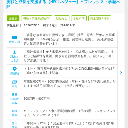
挑戦と成長を支援する【HRマネジャー】＊フレックス・学歴不
問
正社員
職種・業種未経験OK
転勤なし
学歴不問
完全週休2日制
情報更新日：2026/07/10
終了予定日：
2026/12/31
【多彩な事業領域に挑戦できる環境】採用・育成・評価の企画運
用を担い、HR戦略を設計・推進。経営陣と連携し、組織課題改
仕事内容
善と制度構築を行います。
【経験者歓迎】★人事業務3年以上！◎多様な人材が活躍し、挑
戦心と協調性を重視。働き方と福利厚生も整い、自分らしいキャ
対象と
リア形成が可能！
なる方
＜本社＞ 東京都千代田区鍛冶町2-7-14 CIRCLES神田駅前ビル6F
【雇い入れ直後】上記事…
勤務地
年俸制600万円～900万円※経験・年齢・資格など考慮し優遇いた
します※試用期間3ヶ月あり（待遇の変更なし）
給与
600万円～900万円
初年度
年収
# フレックスタイム制* 標準労働時間：1日8時間* フレキシブルタ
勤務
時間
イム 5:00～22:00（コア…
【年間休日120日】* 完全週休2日制（土日）* 祝日* 有給休暇* 年
休日
休暇
末年始休暇* 夏季休暇* 慶…