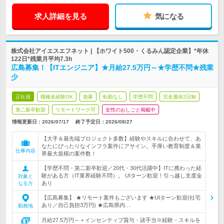
求人詳細を見る
気になる
株式会社アイエスエフネット | 【ホワイト500・くるみん認定企業】*年休
122日*残業月平均7.3h
広島募集！【ITエンジニア】★月給27.5万円～★学歴不問★残業
少
正社員
職種未経験OK
急募
転勤なし
学歴不問
完全週休2日制
第二新卒歓迎
リモートワーク可
女性のおしごと掲載中
情報更新日：2026/07/17
終了予定日：
2026/08/27
【大手＆最先端プロジェクト多数】経験やスキルに合わせて、あ
なたにぴったりなインフラ案件にアサイン。手厚い教育制度＆業
仕事内容
界最大規模の案件数！
【学歴不問・第二新卒歓迎／20代・30代活躍中】ITに携わった経
験がある方（IT業界経験不問）。 UIターン歓迎！引っ越し支度金
対象と
あり
なる方
【広島募集】 ★リモート案件もございます ★UIターン歓迎(社宅
あり／自己負担3万円) ★広島県内…
勤務地
月給27.5万円～＋インセンティブ賞与・諸手当※経験・スキルを