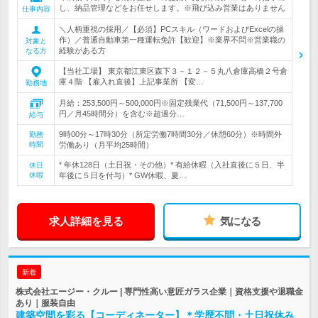
し、納品管理などをお任せします。※飛び込み営業はありません
仕事内容
＼人柄重視の採用／【必須】PCスキル（ワードおよびExcelの操
作）／普通自動車第一種運転免許【歓迎】※業界不問※営業職の
対象と
経験がある方
なる方
【当社工場】 東京都江東区森下３－１２－５丸八倉庫高橋２号倉
庫４階 【雇入れ直後】上記事業所 【変…
勤務地
月給：253,500円～500,000円※固定残業代（71,500円～137,700
円／月45時間分）を含む※超過分…
給与
9時00分～17時30分（所定労働7時間30分／休憩60分）※時間外
勤務
時間
労働あり（月平均25時間）
* 年休128日（土日祝・その他）* 有給休暇（入社直後に５日、半
休日
休暇
年後に５日を付与）* GW休暇、夏…
求人詳細を見る
気になる
新着
株式会社エージー・クルー | 専門性高い意匠ガラス企業｜資格支援や退職金
あり｜服装自由
建築空間を彩る【コーディネーター】＊学歴不問・土日祝休み