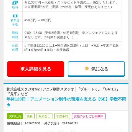
月給30万円～※経験・スキルなどを考慮の上、決定いたします。
※試用期間6か月（期間中の給与・待遇に変更はありません）
給与
450万円～800万円
初年度
年収
9:00～18:00（実働8時間／休憩1時間） ※プロジェクト先により
勤務
時間
異なります。※時間外労働あり（…
# 年間休日120日以上■完全週休2日制（土日）■祝日 ■年末年始休
休日
休暇
暇 ■有給休暇 ■産前・産後休暇…
求人詳細を見る
気になる
株式会社スタジオM2 | アニメ制作スタジオ│『プルートゥ』『GATE2』
『鬼平』など
年休120日！アニメーション制作の現場を支える【SE】学歴不問
★
契約社員
急募
転勤なし
学歴不問
女性のおしごと掲載中
情報更新日：2026/07/31
終了予定日：
2027/01/21