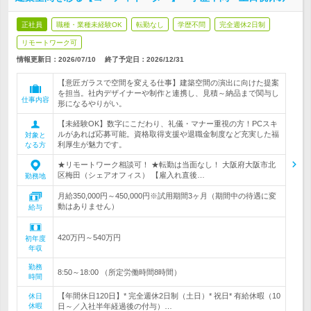
正社員
職種・業種未経験OK
転勤なし
学歴不問
完全週休2日制
リモートワーク可
情報更新日：2026/07/10
終了予定日：
2026/12/31
【意匠ガラスで空間を変える仕事】建築空間の演出に向けた提案
を担当。社内デザイナーや制作と連携し、見積～納品まで関与し
仕事内容
形になるやりがい。
【未経験OK】数字にこだわり、礼儀・マナー重視の方！PCスキ
ルがあれば応募可能。資格取得支援や退職金制度など充実した福
対象と
利厚生が魅力です。
なる方
★リモートワーク相談可！ ★転勤は当面なし！ 大阪府大阪市北
区梅田（シェアオフィス） 【雇入れ直後…
勤務地
月給350,000円～450,000円※試用期間3ヶ月（期間中の待遇に変
動はありません）
給与
420万円～540万円
初年度
年収
勤務
8:50～18:00 （所定労働時間8時間）
時間
【年間休日120日】* 完全週休2日制（土日）* 祝日* 有給休暇（10
休日
休暇
日～／入社半年経過後の付与）…