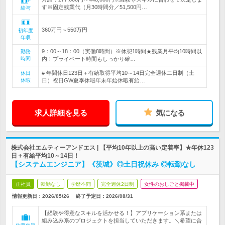
す※固定残業代（月30時間分／51,500円…
給与
360万円～550万円
初年度
年収
9：00～18：00（実働8時間）※休憩1時間★残業月平均10時間以
勤務
時間
内！プライベート時間もしっかり確…
# 年間休日123日＋有給取得平均10～14日完全週休二日制（土
休日
休暇
日）祝日GW夏季休暇年末年始休暇有給…
求人詳細を見る
気になる
株式会社エムティーアンドエス | 【平均10年以上の高い定着率】★年休123
日＋有給平均10～14日！
【システムエンジニア】《茨城》◎土日祝休み ◎転勤なし
正社員
転勤なし
学歴不問
完全週休2日制
女性のおしごと掲載中
情報更新日：2026/05/26
終了予定日：
2026/08/31
【経験や得意なスキルを活かせる！】アプリケーション系または
組み込み系のプロジェクトを担当していただきます。＼希望に合