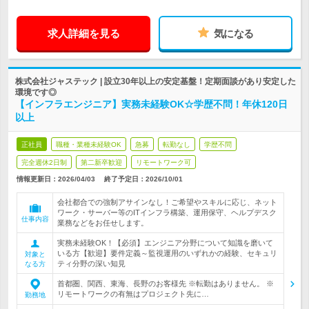
求人詳細を見る
気になる
株式会社ジャステック | 設立30年以上の安定基盤！定期面談があり安定した
環境です◎
【インフラエンジニア】実務未経験OK☆学歴不問！年休120日
以上
正社員
職種・業種未経験OK
急募
転勤なし
学歴不問
完全週休2日制
第二新卒歓迎
リモートワーク可
情報更新日：2026/04/03
終了予定日：
2026/10/01
会社都合での強制アサインなし！ご希望やスキルに応じ、ネット
ワーク・サーバー等のITインフラ構築、運用保守、ヘルプデスク
仕事内容
業務などをお任せします。
実務未経験OK！【必須】エンジニア分野について知識を磨いて
いる方【歓迎】要件定義～監視運用のいずれかの経験、セキュリ
対象と
ティ分野の深い知見
なる方
首都圏、関西、東海、長野のお客様先 ※転勤はありません。 ※
リモートワークの有無はプロジェクト先に…
勤務地