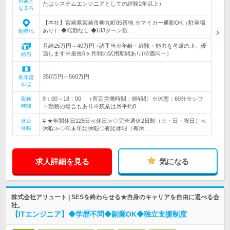
対象と
たはシステムエンジニアとしての経験2年以上）
なる方
【本社】宮崎県宮崎市柳丸町85番地 ※マイカー通勤OK（駐車場
あり） ◆転勤なし ◆UIJターン歓…
勤務地
月給25万円～40万円 +諸手当※年齢・経験・能力を考慮の上、優
遇します※最長6ヶ月間の試用期間あり(待遇同一）
給与
350万円～560万円
初年度
年収
9：00～18：00 （所定労働時間：8時間）※休憩：60分※シフ
勤務
時間
ト勤務の場合もあり※残業は月平均0…
# ★年間休日125日≪休日≫◇完全週休2日制（土・日・祝日）≪
休日
休暇
休暇≫◇年末年始休暇◇有給休暇（有休…
求人詳細を見る
気になる
株式会社アリュート | SESを終わらせる★自身のキャリアを自由に選べる会
社。
【ITエンジニア】◆学歴不問◆副業OK◆独立支援制度