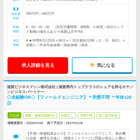
350万円～490万円
初年度
年収
9：00～18：00 （所定労働時間：8時間）※休憩：60分※シフ
勤務
時間
ト勤務の場合もあり※残業は月平均5…
# ★年間休日125日≪休日≫◇完全週休2日制（土・日・祝日）≪
休日
休暇
休暇≫◇年末年始休暇◇有給休暇（有休…
求人詳細を見る
気になる
滋賀ビジネスマシン株式会社 | 滋賀県内トップクラスのシェアを誇るキヤノ
ンビジネスパートナー
◇未経験OK◇【フィールドエンジニア】＊学歴不問 ＊年休120
日
正社員
職種・業種未経験OK
転勤なし
学歴不問
第二新卒歓迎
情報更新日：2026/07/28
終了予定日：
2027/01/18
【手厚い研修制度あり◎】フィールドエンジニアとして、複合機
の点検・修理を主体に、情報ネットワークに問題が発生した際の