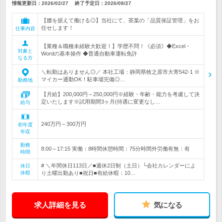
情報更新日：2026/02/27
終了予定日：
2026/08/27
【腰を据えて働ける◎】当社にて、茶葉の「品質保証管理」をお
任せします！
仕事内容
【業種＆職種未経験大歓迎！】学歴不問！《必須》◆Excel・
対象と
Wordの基本操作 ◆普通自動車運転免許
なる方
＼転勤はありません◎／ 本社工場：静岡県牧之原市大寄542-1 ※
マイカー通勤OK！駐車場完備◎…
勤務地
【月給】200,000円～250,000円※経験・年齢・能力を考慮して決
定いたします※試用期間3ヶ月(待遇に変更なし…
給与
240万円～300万円
初年度
年収
勤務
8:00～17:15 実働：8時間休憩時間：75分時間外労働有無：有
時間
# ＼年間休日113日／■週休2日制（土日）└会社カレンダーによ
休日
休暇
り土曜出勤あり■祝日■有給休暇：10…
求人詳細を見る
気になる