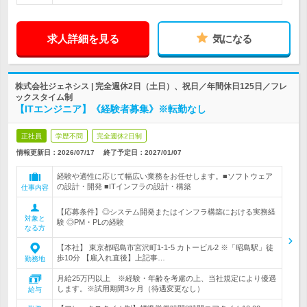
求人詳細を見る
気になる
株式会社ジェネシス | 完全週休2日（土日）、祝日／年間休日125日／フレ
ックスタイム制
【ITエンジニア】《経験者募集》※転勤なし
正社員
学歴不問
完全週休2日制
情報更新日：2026/07/17
終了予定日：
2027/01/07
経験や適性に応じて幅広い業務をお任せします。■ソフトウェア
の設計・開発 ■ITインフラの設計・構築
仕事内容
【応募条件】◎システム開発またはインフラ構築における実務経
対象と
験 ◎PM・PLの経験
なる方
【本社】 東京都昭島市宮沢町1-1-5 カトービル2 ※「昭島駅」徒
歩10分 【雇入れ直後】上記事…
勤務地
月給25万円以上 ※経験・年齢を考慮の上、当社規定により優遇
します。※試用期間3ヶ月（待遇変更なし）
給与