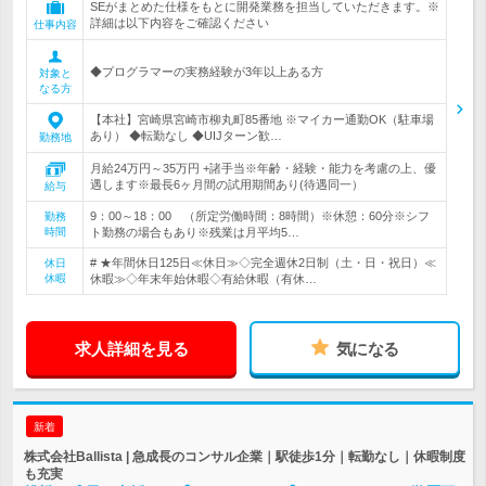
SEがまとめた仕様をもとに開発業務を担当していただきます。※
詳細は以下内容をご確認ください
仕事内容
◆プログラマーの実務経験が3年以上ある方
対象と
なる方
【本社】宮崎県宮崎市柳丸町85番地 ※マイカー通勤OK（駐車場
あり） ◆転勤なし ◆UIJターン歓…
勤務地
月給24万円～35万円 +諸手当※年齢・経験・能力を考慮の上、優
遇します※最長6ヶ月間の試用期間あり(待遇同一）
給与
9：00～18：00 （所定労働時間：8時間）※休憩：60分※シフ
勤務
時間
ト勤務の場合もあり※残業は月平均5…
# ★年間休日125日≪休日≫◇完全週休2日制（土・日・祝日）≪
休日
休暇
休暇≫◇年末年始休暇◇有給休暇（有休…
求人詳細を見る
気になる
新着
株式会社Ballista | 急成長のコンサル企業｜駅徒歩1分｜転勤なし｜休暇制度
も充実