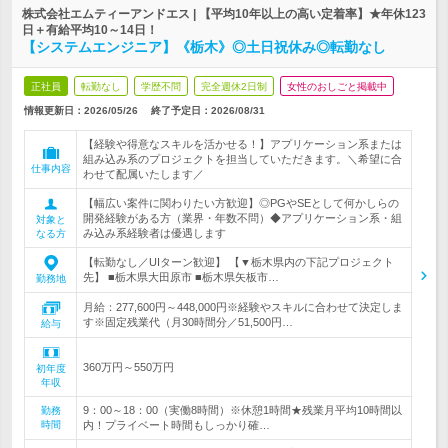
株式会社エムティーアンドエス | 【平均10年以上の高い定着率】★年休123
日＋有給平均10～14日！
【システムエンジニア】《栃木》◎土日祝休み◎転勤なし
正社員
転勤なし
学歴不問
完全週休2日制
女性のおしごと掲載中
情報更新日：2026/05/26
終了予定日：
2026/08/31
【経験や得意なスキルを活かせる！】アプリケーション系または
組み込み系のプロジェクトを担当していただきます。＼希望に合
仕事内容
わせて配属いたします／
【幅広い案件に関わりたい方歓迎】◎PGやSEとして何かしらの
開発経験がある方（業界・年数不問）◆アプリケーション系・組
対象と
み込み系経験者は優遇します
なる方
【転勤なし／UIターン歓迎】 【▼栃木県内の下記プロジェクト
先】 ■栃木県大田原市 ■栃木県矢板市…
勤務地
月給：277,600円～448,000円※経験やスキルに合わせて決定しま
す※固定残業代（月30時間分／51,500円…
給与
360万円～550万円
初年度
年収
9：00～18：00（実働8時間）※休憩1時間★残業月平均10時間以
勤務
時間
内！プライベート時間もしっかり確…