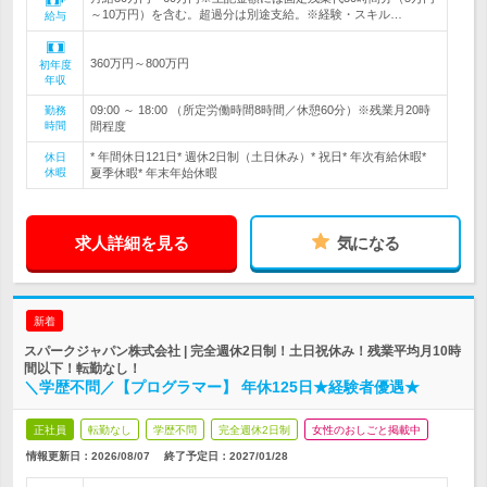
～10万円）を含む。超過分は別途支給。※経験・スキル…
給与
360万円～800万円
初年度
年収
09:00 ～ 18:00 （所定労働時間8時間／休憩60分）※残業月20時
勤務
時間
間程度
* 年間休日121日* 週休2日制（土日休み）* 祝日* 年次有給休暇*
休日
休暇
夏季休暇* 年末年始休暇
求人詳細を見る
気になる
新着
スパークジャパン株式会社 | 完全週休2日制！土日祝休み！残業平均月10時
間以下！転勤なし！
＼学歴不問／【プログラマー】 年休125日★経験者優遇★
正社員
転勤なし
学歴不問
完全週休2日制
女性のおしごと掲載中
情報更新日：2026/08/07
終了予定日：
2027/01/28