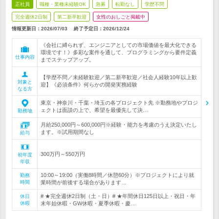
正社員
職種・業種未経験OK
急募
転勤なし
学歴不問
完全週休2日制
第二新卒歓迎
女性のおしごと掲載中
情報更新日：2026/07/03
終了予定日：
2026/12/24
《会社に縛られず、エンジニアとしての市場価値を最大化できる
環境です！》多彩な案件を通して、プログラミングから要件定義
仕事内容
までステップアップ。
【学歴不問／未経験歓迎／第二新卒歓迎／社会人経験10年以上歓
対象と
迎】《必須条件》何らかの開発実務経験
なる方
東京・神奈川・千葉・埼玉の各プロジェクト先 ※勤務地やプロジ
ェクトは面談の上で、希望を最優先して決…
勤務地
月給250,000円～600,000円※経験・能力を考慮のうえ決定いたし
ます。※試用期間なし
給与
300万円～550万円
初年度
年収
10:00～19:00（実働8時間／休憩60分）※プロジェクトにより就
勤務
時間
業時間が前後する場合があります…
# ★完全週休2日制（土・日）# ★年間休日125日以上・祝日・年
休日
休暇
末年始休暇・GW休暇・夏季休暇・慶…