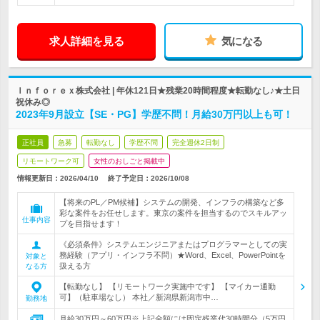
求人詳細を見る
気になる
Ｉｎｆｏｒｅｘ株式会社 | 年休121日★残業20時間程度★転勤なし♪★土日
祝休み◎
2023年9月設立【SE・PG】学歴不問！月給30万円以上も可！
正社員
急募
転勤なし
学歴不問
完全週休2日制
リモートワーク可
女性のおしごと掲載中
情報更新日：2026/04/10
終了予定日：
2026/10/08
【将来のPL／PM候補】システムの開発、インフラの構築など多
彩な案件をお任せします。東京の案件を担当するのでスキルアッ
仕事内容
プを目指せます！
《必須条件》システムエンジニアまたはプログラマーとしての実
務経験（アプリ・インフラ不問）★Word、Excel、PowerPointを
対象と
扱える方
なる方
【転勤なし】 【リモートワーク実施中です】 【マイカー通勤
可】（駐車場なし） 本社／新潟県新潟市中…
勤務地
月給30万円～60万円※上記金額には固定残業代30時間分（5万円