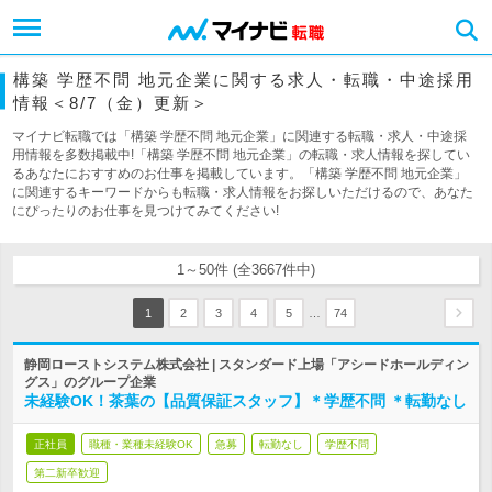
構築 学歴不問 地元企業に関する求人・転職・中途採用
情報＜8/7（金）更新＞
マイナビ転職では「構築 学歴不問 地元企業」に関連する転職・求人・中途採
用情報を多数掲載中!「構築 学歴不問 地元企業」の転職・求人情報を探してい
るあなたにおすすめのお仕事を掲載しています。「構築 学歴不問 地元企業」
に関連するキーワードからも転職・求人情報をお探しいただけるので、あなた
にぴったりのお仕事を見つけてみてください!
1～50件 (全3667件中)
…
1
2
3
4
5
74
静岡ローストシステム株式会社 | スタンダード上場「アシードホールディン
グス」のグループ企業
未経験OK！茶葉の【品質保証スタッフ】＊学歴不問 ＊転勤なし
正社員
職種・業種未経験OK
急募
転勤なし
学歴不問
第二新卒歓迎