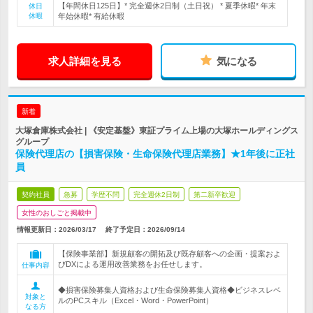
【年間休日125日】* 完全週休2日制（土日祝） * 夏季休暇* 年末
休日
休暇
年始休暇* 有給休暇
求人詳細を見る
気になる
新着
大塚倉庫株式会社 | 《安定基盤》東証プライム上場の大塚ホールディングス
グループ
保険代理店の【損害保険・生命保険代理店業務】★1年後に正社
員
契約社員
急募
学歴不問
完全週休2日制
第二新卒歓迎
女性のおしごと掲載中
情報更新日：2026/03/17
終了予定日：
2026/09/14
【保険事業部】新規顧客の開拓及び既存顧客への企画・提案およ
びDXによる運用改善業務をお任せします。
仕事内容
◆損害保険募集人資格および生命保険募集人資格◆ビジネスレベ
対象と
ルのPCスキル（Excel・Word・PowerPoint）
なる方