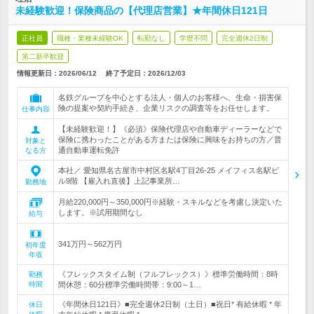
未経験歓迎！保険商品の【代理店営業】★年間休日121日
正社員
職種・業種未経験OK
転勤なし
学歴不問
完全週休2日制
第二新卒歓迎
情報更新日：2026/06/12
終了予定日：
2026/12/03
名鉄グループを中心とする法人・個人のお客様へ、生命・損害保
険の提案や契約手続き、企業リスクの調査等をお任せします。
仕事内容
【未経験歓迎！】《必須》保険代理店や自動車ディーラーなどで
保険に携わったことがある方または保険に興味をお持ちの方／普
対象と
通自動車運転免許
なる方
本社／ 愛知県名古屋市中村区名駅4丁目26-25 メイフィス名駅ビ
ル9階 【雇入れ直後】上記事業所…
勤務地
月給220,000円～350,000円※経験・スキルなどを考慮し決定いた
します。※試用期間なし
給与
341万円～562万円
初年度
年収
《フレックスタイム制（フルフレックス）》標準労働時間：8時
勤務
時間
間休憩：60分標準労働時間帯：9:00～1…
《年間休日121日》■完全週休2日制（土日）■祝日* 有給休暇 * 年
休日