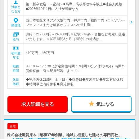
第二新卒歓迎！＜必須＞■高専、高校専攻科卒以上■社会人経験
対象と
■2026年10月1日に入社が可能な方
なる方
西日本地区エリア／大阪市内、神戸市内、福岡市内（CTCグルー
プオフィスまたは顧客オフィスへの常駐勤…
勤務地
月給：217,000円～240,000円※経験・年齢・資格など考慮し優遇
いたします。※試用期間3ヶ月（期間中の待遇は…
給与
410万円～450万円
初年度
年収
09：00～17：30（所定労働時間：7時間30分／休憩60分）時間外
勤務
時間
労働有無：有※配属部署によって…
◆完全週休2日制（土・日）◆祝祭日◆年末年始◆年次有給休暇
休日
休暇
◆時間単位有給休暇◆育児休暇
求人詳細を見る
気になる
新着
株式会社滋賀原木 | 昭和37年創業。地域に根差した建材の専門商社。