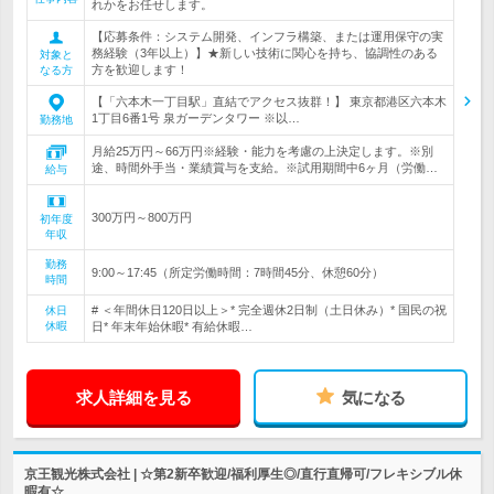
れかをお任せします。
【応募条件：システム開発、インフラ構築、または運用保守の実
務経験（3年以上）】★新しい技術に関心を持ち、協調性のある
対象と
方を歓迎します！
なる方
【「六本木一丁目駅」直結でアクセス抜群！】 東京都港区六本木
1丁目6番1号 泉ガーデンタワー ※以…
勤務地
月給25万円～66万円※経験・能力を考慮の上決定します。※別
途、時間外手当・業績賞与を支給。※試用期間中6ヶ月（労働…
給与
300万円～800万円
初年度
年収
勤務
9:00～17:45（所定労働時間：7時間45分、休憩60分）
時間
# ＜年間休日120日以上＞* 完全週休2日制（土日休み）* 国民の祝
休日
休暇
日* 年末年始休暇* 有給休暇…
求人詳細を見る
気になる
京王観光株式会社 | ☆第2新卒歓迎/福利厚生◎/直行直帰可/フレキシブル休
暇有☆