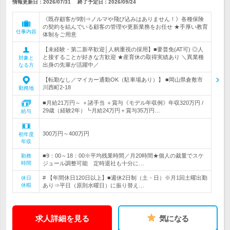
情報更新日：2026/07/31
終了予定日：
2026/09/24
《既存顧客が9割⇒ノルマや飛び込みはありません！》各種保険
の契約を結んでいる顧客の管理や更新業務をお任せ ★手厚い教育
仕事内容
体制をご用意
【未経験・第二新卒歓迎│人柄重視の採用】■要普免(AT可) ◎人
と接することが好きな方歓迎 ★産育休の取得実績あり ＼異業種
対象と
出身の先輩が活躍中／
なる方
【転勤なし／マイカー通勤OK（駐車場あり）】 ■岡山県倉敷市
川西町2-18
勤務地
■月給21万円～ ＋諸手当 ＋賞与《モデル年収例》年収320万円 /
29歳（経験2年）┗月給24万円＋賞与35万円…
給与
300万円～400万円
初年度
年収
■9：00～18：00※平均残業時間／月20時間★個人の裁量でスケ
勤務
時間
ジュール調整可能 定時退社も十分に…
# 【年間休日120日以上】■週休2日制（土・日）※月1回土曜出勤
休日
休暇
あり⇒平日（原則水曜日）に振り替え…
求人詳細を見る
気になる