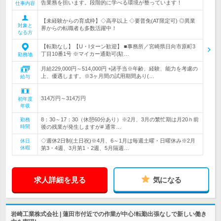
告業務を担います。段階的に学べる環境が整っています！
仕事内容
【未経験からの育成枠】◇高卒以上 ◇要普免(AT限定可) ◎異業
対象と
界からの転職者も多数活躍中！
なる方
【転勤なし】【U・Iターン歓迎】 ■事務所／宮崎県日向市原町3
丁目10番1号 ※マイカー通勤可(駐…
勤務地
月給229,000円～514,000円 +諸手当※年齢、経験、能力を考慮の
上、優遇します。※3ヶ月間の試用期間あり(…
給与
314万円～314万円
初年度
年収
8：30～17：30（休憩60分あり）※2月、3月の繁忙期は月20ｈ前
勤務
時間
後の残業が発生しますが# 通常…
◇週休2日制(土日祝)※4月、6～1月は毎週土曜・日曜休み※2月
休日
休暇
第3・4週、3月第1・2週、5月隔週…
求人詳細を見る
気になる
岩崎工業株式会社 | 蓮田市付近での作業が中心!転勤出張なしで新しい働き