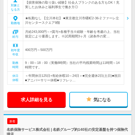
【損害保険の取り扱い経験】社会人ブランクのある方もOK！充
対象と
実したお休みと福利厚生で働き方◎
なる方
★転勤なし 【立川本社】 ■東京都立川市曙町2-36-2 ファーレ立
川センタースクエア9階
勤務地
月給243,000円～+賞与+各種手当※経験・年齢を考慮の上、当社
規定により優遇します。※試用期間3ヶ月（諸条件の変…
給与
400万円～500万円
初年度
年収
9：00～18：00（実働8時間）当社の平均残業時間は11時間～14
勤務
時間
時間です。
＜年間休日125日+有給休暇10～24日＞■完全週休2日(土日)■祝日
休日
休暇
■アニバーサリー休暇■リフレッ…
求人詳細を見る
気になる
新着
名鉄保険サービス株式会社 | 名鉄グループ約140社の安定基盤を持つ保険代
理店