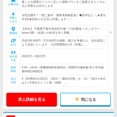
業ごとの課題やリスクに応じた保険プランをご提案するコンサル
仕事内容
法人営業をお任せします。
女性活躍中！《第二新卒・業界未経験歓迎》◆高卒以上 ＼★賞与
対象と
年2回★頑張りを正当に評価します！／
なる方
【本社】 千葉県千葉市美浜区中瀬一丁目4番地 イオンタワー
Annex3階 《全国への転居を伴う異動…
勤務地
月給290,900円～370,600円※経験、能力を考慮の上、当社規定に
より決定いたします。※試用期間3か月（待遇に…
給与
459万円～585万円
初年度
年収
9:00～18:00（実働8時間/休憩60分）時間外労働有無:有※平均残
勤務
時間
業時間10時間/月
# 【年間休日125日】《休日》* 週休2日制（土・日）* 祝日※休日
休日
休暇
は1ヶ月単位のシフト制《休暇》…
求人詳細を見る
気になる