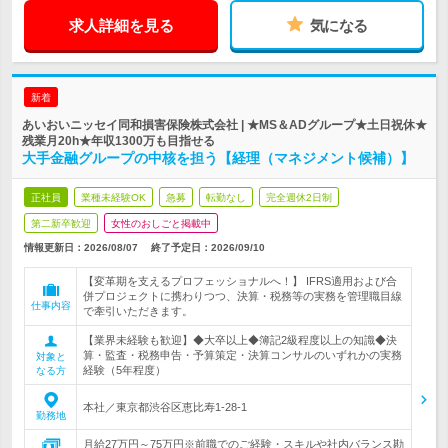
求人詳細を見る
気になる
新着
あいおいニッセイ同和損害保険株式会社 | ★MS＆ADグループ★土日祝休★
残業月20h★年収1300万も目指せる
大手金融グループの中核を担う【経理（マネジメント候補）】
正社員
業種未経験OK
急募
転勤なし
完全週休2日制
第二新卒歓迎
女性のおしごと掲載中
情報更新日：2026/08/07
終了予定日：
2026/09/10
【変革期を支えるプロフェッショナルへ！】 IFRS適用および合
併プロジェクトに携わりつつ、決算・税務等の実務を管理職目線
仕事内容
で牽引いただきます。
【業界未経験も歓迎】◆大卒以上◆簿記2級程度以上の知識◆決
算・監査・税務申告・予算策定・決算コンサルのいずれかの実務
対象と
経験（5年程度）
なる方
本社／東京都渋谷区恵比寿1-28-1
勤務地
月給27万円～75万円※前職でのご経験・スキルや社内バランス勘