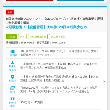
新着
有限会社建隆マネジメント | 《KMGグループの中枢会社》複数事業を展開
し安定基盤を構築
未経験歓迎！【設備管理】★年休123日★残業少なめ
正社員
急募
完全週休2日制
第二新卒歓迎
情報更新日：2026/06/12
終了予定日：
2026/12/03
自社物件やグループ会社物件における、設備改修計画および施工
監理業務をお任せします。
仕事内容
＼未経験OK・第二新卒歓迎／【必須】◆高卒以上（電気系の学
対象と
部を卒業された方）◆普通自動車免許
なる方
＜本社＞ 兵庫県神戸市中央区海岸通6番地 建隆ビル2階 【雇入れ
直後】上記事業所 【変更の範囲】会…
勤務地
月給250,000円～※経験・スキルを考慮のうえ決定します※試用
期間：3ヶ月（試用期間中はフレックスタイム制適用なし…
給与
350万円～450万円
初年度
年収