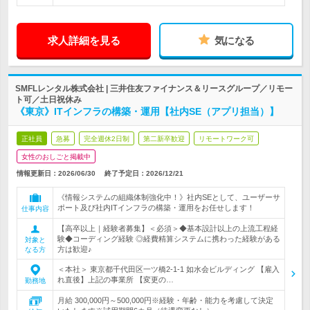
求人詳細を見る
気になる
SMFLレンタル株式会社 | 三井住友ファイナンス＆リースグループ／リモー
ト可／土日祝休み
《東京》ITインフラの構築・運用【社内SE（アプリ担当）】
正社員
急募
完全週休2日制
第二新卒歓迎
リモートワーク可
女性のおしごと掲載中
情報更新日：2026/06/30
終了予定日：
2026/12/21
《情報システムの組織体制強化中！》社内SEとして、ユーザーサ
ポート及び社内ITインフラの構築・運用をお任せします！
仕事内容
【高卒以上｜経験者募集】＜必須＞◆基本設計以上の上流工程経
験◆コーディング経験 ◎経費精算システムに携わった経験がある
対象と
方は歓迎♪
なる方
＜本社＞ 東京都千代田区一ツ橋2-1-1 如水会ビルディング 【雇入
れ直後】上記の事業所 【変更の…
勤務地
月給 300,000円～500,000円※経験・年齢・能力を考慮して決定