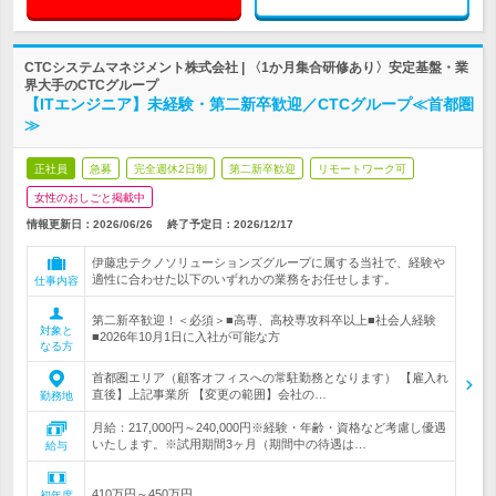
CTCシステムマネジメント株式会社 | 〈1か月集合研修あり〉安定基盤・業
界大手のCTCグループ
【ITエンジニア】未経験・第二新卒歓迎／CTCグループ≪首都圏
≫
正社員
急募
完全週休2日制
第二新卒歓迎
リモートワーク可
女性のおしごと掲載中
情報更新日：2026/06/26
終了予定日：
2026/12/17
伊藤忠テクノソリューションズグループに属する当社で、経験や
適性に合わせた以下のいずれかの業務をお任せします。
仕事内容
第二新卒歓迎！＜必須＞■高専、高校専攻科卒以上■社会人経験
対象と
■2026年10月1日に入社が可能な方
なる方
首都圏エリア（顧客オフィスへの常駐勤務となります） 【雇入れ
直後】上記事業所 【変更の範囲】会社の…
勤務地
月給：217,000円～240,000円※経験・年齢・資格など考慮し優遇
いたします。※試用期間3ヶ月（期間中の待遇は…
給与
410万円～450万円
初年度