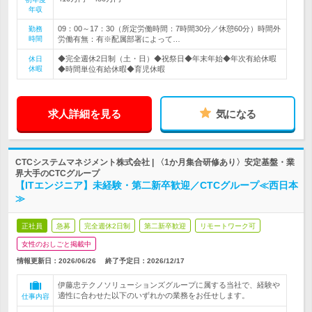
年収
09：00～17：30（所定労働時間：7時間30分／休憩60分）時間外
勤務
時間
労働有無：有※配属部署によって…
◆完全週休2日制（土・日）◆祝祭日◆年末年始◆年次有給休暇
休日
休暇
◆時間単位有給休暇◆育児休暇
求人詳細を見る
気になる
CTCシステムマネジメント株式会社 | 〈1か月集合研修あり〉安定基盤・業
界大手のCTCグループ
【ITエンジニア】未経験・第二新卒歓迎／CTCグループ≪西日本
≫
正社員
急募
完全週休2日制
第二新卒歓迎
リモートワーク可
女性のおしごと掲載中
情報更新日：2026/06/26
終了予定日：
2026/12/17
伊藤忠テクノソリューションズグループに属する当社で、経験や
適性に合わせた以下のいずれかの業務をお任せします。
仕事内容