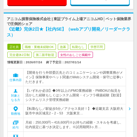
アニコム損害保険株式会社 | 東証プライム上場アニコムHD│ペット保険業界
で圧倒的シェア
《近畿》完休2日★【社内SE】（webアプリ開発／リーダークラ
ス）
正社員
職種・業種未経験OK
急募
転勤なし
学歴不問
完全週休2日制
第二新卒歓迎
女性のおしごと掲載中
情報更新日：2026/07/24
終了予定日：
2027/01/14
【開発を行う外部委託先とのコミュニケーションや調整業務がメ
イン】保険事業やペット関連のWebシステム開発・保守に従事い
仕事内容
ただきます。
【いずれか必須】◆3年以上のPMO業務経験・PMBOKの知見を
活かした経験もしくはシステム開発・インフラ構築経験【歓迎】
対象と
システムリスク管理実務経験
なる方
【転勤なし／駅徒歩5分／アクセス良好！】 ◆近畿支店 大阪府大
阪市中央区城見2－2－53 大阪東京…
勤務地
月給：250,000円～416,600円※お持ちの経験・スキルを考慮し、
社内規定に基づき決定します。※試用期間3ヶ月…
給与