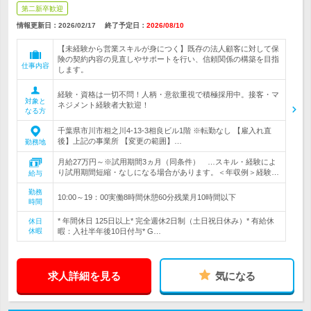
第二新卒歓迎
情報更新日：2026/02/17
終了予定日：
2026/08/10
【未経験から営業スキルが身につく】既存の法人顧客に対して保
険の契約内容の見直しやサポートを行い、信頼関係の構築を目指
仕事内容
します。
経験・資格は一切不問！人柄・意欲重視で積極採用中。接客・マ
対象と
ネジメント経験者大歓迎！
なる方
千葉県市川市相之川4-13-3相良ビル1階 ※転勤なし 【雇入れ直
後】上記の事業所 【変更の範囲】…
勤務地
月給27万円～※試用期間3ヵ月（同条件） …スキル・経験によ
り試用期間短縮・なしになる場合があります。＜年収例＞経験…
給与
勤務
10:00～19：00実働8時間休憩60分残業月10時間以下
時間
* 年間休日 125日以上* 完全週休2日制（土日祝日休み）* 有給休
休日
休暇
暇：入社半年後10日付与* G…
求人詳細を見る
気になる