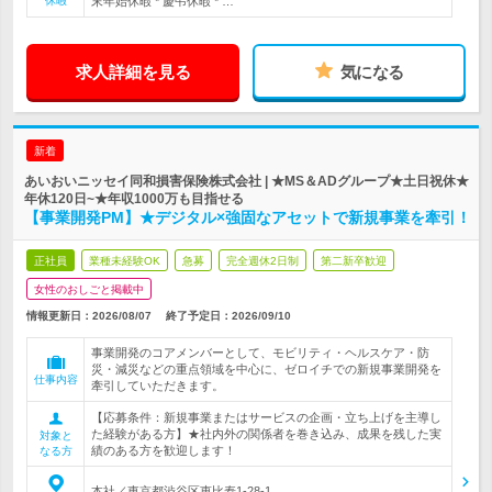
休暇
末年始休暇 * 慶弔休暇 * …
求人詳細を見る
気になる
新着
あいおいニッセイ同和損害保険株式会社 | ★MS＆ADグループ★土日祝休★
年休120日~★年収1000万も目指せる
【事業開発PM】★デジタル×強固なアセットで新規事業を牽引！
正社員
業種未経験OK
急募
完全週休2日制
第二新卒歓迎
女性のおしごと掲載中
情報更新日：2026/08/07
終了予定日：
2026/09/10
事業開発のコアメンバーとして、モビリティ・ヘルスケア・防
災・減災などの重点領域を中心に、ゼロイチでの新規事業開発を
仕事内容
牽引していただきます。
【応募条件：新規事業またはサービスの企画・立ち上げを主導し
た経験がある方】★社内外の関係者を巻き込み、成果を残した実
対象と
績のある方を歓迎します！
なる方
本社／東京都渋谷区恵比寿1-28-1