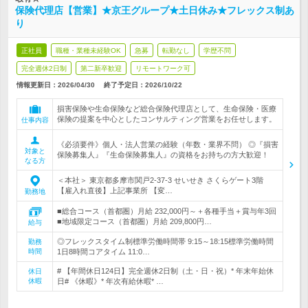
保険代理店【営業】★京王グループ★土日休み★フレックス制あ
り
正社員
職種・業種未経験OK
急募
転勤なし
学歴不問
完全週休2日制
第二新卒歓迎
リモートワーク可
情報更新日：2026/04/30
終了予定日：
2026/10/22
損害保険や生命保険など総合保険代理店として、生命保険・医療
保険の提案を中心としたコンサルティング営業をお任せします。
仕事内容
《必須要件》個人・法人営業の経験（年数・業界不問） ◎『損害
対象と
保険募集人』『生命保険募集人』の資格をお持ちの方大歓迎！
なる方
＜本社＞ 東京都多摩市関戸2-37-3 せいせき さくらゲート3階
【雇入れ直後】上記事業所 【変…
勤務地
■総合コース（首都圏）月給 232,000円～＋各種手当＋賞与年3回
■地域限定コース（首都圏）月給 209,800円…
給与
◎フレックスタイム制標準労働時間帯 9:15～18:15標準労働時間
勤務
時間
1日8時間コアタイム 11:0…
# 【年間休日124日】完全週休2日制（土・日・祝）* 年末年始休
休日
休暇
日# 《休暇》* 年次有給休暇* …