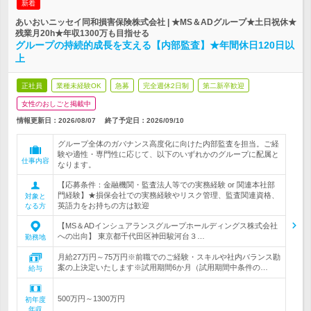
新着
あいおいニッセイ同和損害保険株式会社 | ★MS＆ADグループ★土日祝休★
残業月20h★年収1300万も目指せる
グループの持続的成長を支える【内部監査】★年間休日120日以
上
正社員
業種未経験OK
急募
完全週休2日制
第二新卒歓迎
女性のおしごと掲載中
情報更新日：2026/08/07
終了予定日：
2026/09/10
グループ全体のガバナンス高度化に向けた内部監査を担当。ご経
験や適性・専門性に応じて、以下のいずれかのグループに配属と
仕事内容
なります。
【応募条件：金融機関・監査法人等での実務経験 or 関連本社部
門経験】★損保会社での実務経験やリスク管理、監査関連資格、
対象と
英語力をお持ちの方は歓迎
なる方
【MS＆ADインシュアランスグループホールディングス株式会社
への出向】 東京都千代田区神田駿河台３…
勤務地
月給27万円～75万円※前職でのご経験・スキルや社内バランス勘
案の上決定いたします※試用期間6か月（試用期間中条件の…
給与
500万円～1300万円
初年度
年収