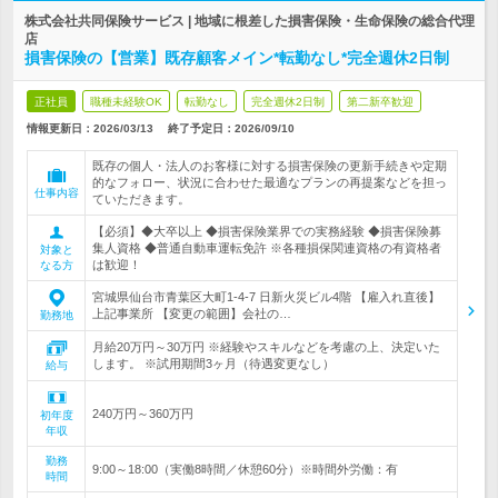
株式会社共同保険サービス | 地域に根差した損害保険・生命保険の総合代理
店
損害保険の【営業】既存顧客メイン*転勤なし*完全週休2日制
正社員
職種未経験OK
転勤なし
完全週休2日制
第二新卒歓迎
情報更新日：2026/03/13
終了予定日：
2026/09/10
既存の個人・法人のお客様に対する損害保険の更新手続きや定期
的なフォロー、状況に合わせた最適なプランの再提案などを担っ
仕事内容
ていただきます。
【必須】◆大卒以上 ◆損害保険業界での実務経験 ◆損害保険募
集人資格 ◆普通自動車運転免許 ※各種損保関連資格の有資格者
対象と
は歓迎！
なる方
宮城県仙台市青葉区大町1-4-7 日新火災ビル4階 【雇入れ直後】
上記事業所 【変更の範囲】会社の…
勤務地
月給20万円～30万円 ※経験やスキルなどを考慮の上、決定いた
します。 ※試用期間3ヶ月（待遇変更なし）
給与
240万円～360万円
初年度
年収
勤務
9:00～18:00（実働8時間／休憩60分）※時間外労働：有
時間