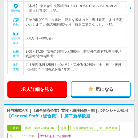
【本社】 東京都中央区晴海4-7-4 CROSS DOCK HARUMI 2F
【雇入れ直後】上記…
勤務地
月給295,000円～※経験、能力を考慮の上、当社規定により決定
いたします。※試用期間3か月（待遇に変更なし）。《雇…
給与
500万円～800万円
初年度
年収
9:00～17:30（実働7.5時間/休憩60分）時間外労働有無:有※平均
勤務
時間
残業時間20時間/月
# 【年間休日125日】《休日》* 完全週休2日制（土・日）* 祝日
休日
休暇
《休暇》* 年間有給休暇* 年末…
求人詳細を見る
気になる
鈴与株式会社 | 《総合物流企業》業種・職種経験不問｜ポテンシャル採用
【General Staff（総合職）】第二新卒歓迎
正社員
職種・業種未経験OK
急募
完全週休2日制
第二新卒歓迎
リモートワーク可
女性のおしごと掲載中