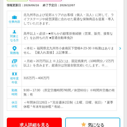
情報更新日：2026/06/16
終了予定日：
2026/12/07
北九州市および近郊エリアのお客様（個人・法人）に対して、ラ
イフステージや経営課題に合わせた最適な保険商品を提案・導入
仕事内容
していただきます。
高卒以上＜必須＞■何らかの顧客折衝経験（営業、販売、接客な
対象と
ど）をお持ちの方 ■普通自動車免許
なる方
＜本社＞ 福岡県北九州市小倉南区下曽根4-23-30 ※転勤はありま
せん。 【雇入れ直後】上記事業…
勤務地
＜月給＞20万円以上 ※上記には、固定残業代（10時間分／2万円
以上）を含みます。超過分は別途全額支給いたします。※…
給与
315万円～400万円
初年度
年収
9:00～17:00 （所定労働時間7時間／休憩60分）※時間外労働の有
勤務
時間
無：有
＜年間休日126日＞* 完全週休2日制（土曜、日曜、祝日） * 夏季
休日
休暇
休暇 * 年末年始休暇 * 有給…
求人詳細を見る
気になる