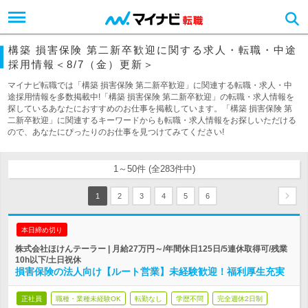
構築 損害保険 第二新卒歓迎に関する求人・転職・中途
採用情報＜8/7（金）更新＞
マイナビ転職では「構築 損害保険 第二新卒歓迎」に関連する転職・求人・中
途採用情報を多数掲載中!「構築 損害保険 第二新卒歓迎」の転職・求人情報を
探しているあなたにおすすめのお仕事を掲載しています。「構築 損害保険 第
二新卒歓迎」に関連するキーワードからも転職・求人情報をお探しいただける
ので、あなたにぴったりのお仕事を見つけてみてください!
1～50件 (全283件中)
1
2
3
4
5
6
本日締め切り
株式会社ほけんテーラー | 月給27万円～/年間休日125日/5連休取得可/残業
10h以下/土日祝休
損害保険の法人向け【ルート営業】未経験歓迎！福利厚生充実
正社員
職種・業種未経験OK
転勤なし
学歴不問
完全週休2日制