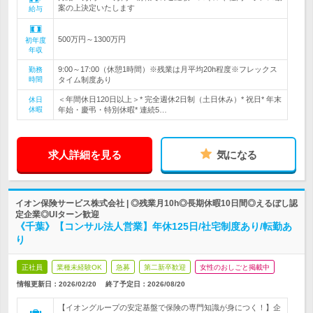
案の上決定いたします
給与
500万円～1300万円
初年度
年収
9:00～17:00（休憩1時間）※残業は月平均20h程度※フレックス
勤務
時間
タイム制度あり
＜年間休日120日以上＞* 完全週休2日制（土日休み）* 祝日* 年末
休日
休暇
年始・慶弔・特別休暇* 連続5…
求人詳細を見る
気になる
イオン保険サービス株式会社 | ◎残業月10h◎長期休暇10日間◎えるぼし認
定企業◎UIターン歓迎
《千葉》【コンサル法人営業】年休125日/社宅制度あり/転勤あ
り
正社員
業種未経験OK
急募
第二新卒歓迎
女性のおしごと掲載中
情報更新日：2026/02/20
終了予定日：
2026/08/20
【イオングループの安定基盤で保険の専門知識が身につく！】企