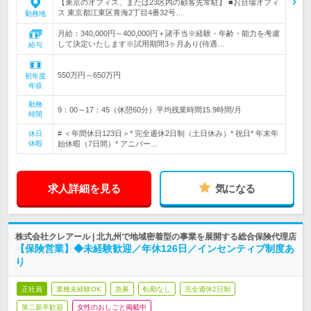
【東京のオフィス、または23区内の顧客先常駐】 ■お台場オフィ
ス 東京都江東区青海2丁目4番32号…
勤務地
月給：340,000円～400,000円＋諸手当※経験・年齢・能力を考慮
して決定いたします※試用期間3ヶ月あり(待遇…
給与
550万円～650万円
初年度
年収
勤務
9：00～17：45（休憩60分）平均残業時間15.9時間/月
時間
# ＜年間休日123日＞* 完全週休2日制（土日休み）* 祝日* 年末年
休日
休暇
始休暇（7日間）* アニバー…
求人詳細を見る
気になる
株式会社クレアール | 北九州で地域密着型の事業を展開する総合保険代理店
【保険営業】◆未経験歓迎／年休126日／インセンティブ制度あ
り
正社員
業種未経験OK
急募
転勤なし
完全週休2日制
第二新卒歓迎
女性のおしごと掲載中