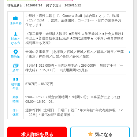
情報更新日：2026/07/14
終了予定日：
2026/10/12
ご経験・適性に応じて、General Staff（総合職）として、現場
（CS／OpM）、営業、企画開発、コーポレート部門の業務をお
仕事内容
任せします。
《第二新卒・未経験大歓迎》■四年生大学卒業以上 ■社会人経験1
年以上 ■普通自動車運転免許 ★20代活躍中★《手厚い教育体制＆
対象と
福利厚生も充実》
なる方
全国の各事業所 （北海道／宮城／茨城／栃木／群馬／埼玉／千葉
／東京／神奈川／山梨／長野／静岡／愛知…
勤務地
【月給】313,000円～※内訳基本給：298,000円 無限定手当（一
律支給）：15,000円 ※試用期間6カ月あ…
給与
570万円～860万円
初年度
年収
9:00～17:50 （所定労働時間：7時間50分）※事業所によっては
勤務
時間
08:00～16:50、08:…
週休2日制（土曜日、日曜日）祝日* 年末年始* 年次有給休暇（12
休日
休暇
～22日）* 慶弔休暇* 産前産後…
求人詳細を見る
気になる