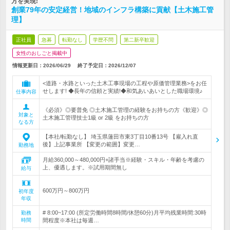
方を実現!
創業79年の安定経営！地域のインフラ構築に貢献【土木施工管
理】
正社員
急募
転勤なし
学歴不問
第二新卒歓迎
女性のおしごと掲載中
情報更新日：2026/06/29
終了予定日：
2026/12/07
<道路・水路といった土木工事現場の工程や原価管理業務>をお任
せします! ◆長年の信頼と実績!◆和気あいあいとした職場環境♪
仕事内容
《必須》◎要普免 ◎土木施工管理の経験をお持ちの方《歓迎》◎
対象と
土木施工管理技士1級 or 2級 をお持ちの方
なる方
【本社/転勤なし】 埼玉県蓮田市東3丁目10番13号 【雇入れ直
後】上記事業所 【変更の範囲】変更…
勤務地
月給360,000～480,000円+諸手当※経験・スキル・年齢を考慮の
上、優遇します。※試用期間無し
給与
600万円～800万円
初年度
年収
# 8:00~17:00 (所定労働時間8時間/休憩60分)月平均残業時間:30時
勤務
時間
間程度※本社は毎週…