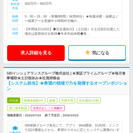
350万円～450万円
初年度
年収
9：00～18：00 （実働8時間／休憩60分）★毎週水曜・金曜はノ
勤務
時間
ー残業デーを実施中※時間外労働の…
【年間休日120日】◆完全週休2日（土日祝）※土日祝日出勤した
休日
休暇
場合は振替休日を取得◆年末年始休暇◆有…
求人詳細を見る
気になる
SBIインシュアランスグループ株式会社 | ★東証プライムグループ★毎月食
事補助★土日祝休み★社員持株会
【システム担当】★希望の領域で力を発揮するオープンポジショ
ン
正社員
業種未経験OK
急募
学歴不問
完全週休2日制
第二新卒歓迎
女性のおしごと掲載中
情報更新日：2026/07/24
終了予定日：
2026/10/22
SBI保険グループ各社にて、アプリ・Web開発、社内SE、インフ
ラ設計構築などから、希望やスキルに応じたシステム業務のいず
仕事内容