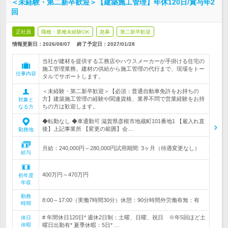
＜未経験・第二新卒歓迎＞【建築施工管理】年休120日/賞与年2
回
正社員
職種・業種未経験OK
急募
第二新卒歓迎
情報更新日：2026/08/07
終了予定日：
2027/01/28
当社が建材を提供する工務店やハウスメーカーが手掛ける住宅の
施工管理業務。建材の供給から施工管理の代行まで、現場をトー
仕事内容
タルでサポートします。
＜未経験・第二新卒歓迎＞【必須：普通自動車免許をお持ちの
方】建築施工管理の経験や関連資格、業界不問で営業経験をお持
対象と
ちの方は歓迎します。
なる方
◆転勤なし ◆車通勤可 滋賀県彦根市地蔵町101番地1 【雇入れ直
後】上記事業所 【変更の範囲】会…
勤務地
月給：240,000円～280,000円試用期間: 3ヶ月（待遇変更なし）
給与
400万円～470万円
初年度
年収
勤務
8:00～17:00（実働7時間30分）休憩：90分時間外労働有無：有
時間
# 年間休日120日* 週休2日制：土曜、日曜、祝日 ※年5回ほど土
休日
休暇
曜日出勤有* 夏季休暇：5日* …