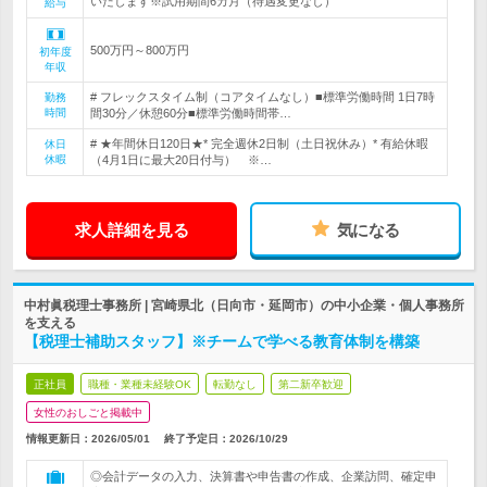
いたします※試用期間6カ月（待遇変更なし）
給与
500万円～800万円
初年度
年収
# フレックスタイム制（コアタイムなし）■標準労働時間 1日7時
勤務
時間
間30分／休憩60分■標準労働時間帯…
# ★年間休日120日★* 完全週休2日制（土日祝休み）* 有給休暇
休日
休暇
（4月1日に最大20日付与） ※…
求人詳細を見る
気になる
中村眞税理士事務所 | 宮崎県北（日向市・延岡市）の中小企業・個人事務所
を支える
【税理士補助スタッフ】※チームで学べる教育体制を構築
正社員
職種・業種未経験OK
転勤なし
第二新卒歓迎
女性のおしごと掲載中
情報更新日：2026/05/01
終了予定日：
2026/10/29
◎会計データの入力、決算書や申告書の作成、企業訪問、確定申