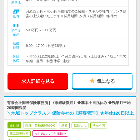
勤務地
月給27万円～45万円※前職でのご経験・スキルや社内バランス勘
案の上決定いたします※試用期間6か月（試用期間中条件の…
給与
500万円～1000万円
初年度
年収
勤務
9:00～17:00（休憩1時間）
時間
＜年間休日120日以上＞* 完全週休2日制（土日休み）* 祝日* 年末
休日
休暇
年始・慶弔・特別休暇* 連続5…
求人詳細を見る
気になる
有限会社間野保険事務所 | 《未経験歓迎》◆基本土日祝休み ◆残業月平均
20時間程度
＼地域トップクラス／ 保険会社の【顧客管理】★年休120日以上
正社員
職種・業種未経験OK
急募
転勤なし
学歴不問
第二新卒歓迎
女性のおしごと掲載中