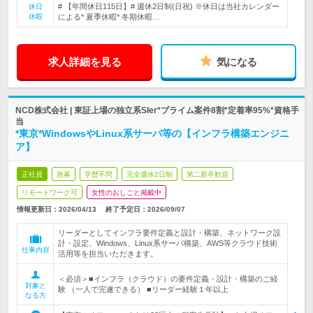
# 【年間休日115日】# 週休2日制(日祝) ※休日は当社カレンダー
休日
休暇
による* 夏季休暇* 冬期休暇…
求人詳細を見る
気になる
NCD株式会社 | 東証上場の独立系SIer*プライム案件8割*定着率95%*資格手
当
*東京*WindowsやLinux系サーバ等の【インフラ構築エンジニ
ア】
正社員
急募
学歴不問
完全週休2日制
第二新卒歓迎
リモートワーク可
女性のおしごと掲載中
情報更新日：2026/04/13
終了予定日：
2026/09/07
リーダーとしてインフラ要件定義と設計・構築、ネットワーク設
計・設定、Windows、Linux系サーバ構築、AWS等クラウド技術
仕事内容
活用等を担当いただきます。
＜必須＞■インフラ（クラウド）の要件定義・設計・構築のご経
対象と
験 （一人で完遂できる） ■リーダー経験１年以上
なる方