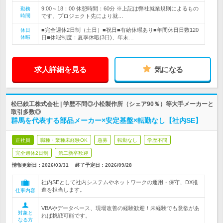
9:00～18：00 休憩時間：60分 ※上記は弊社就業規則によるもの
勤務
時間
です。プロジェクト先により就…
■完全週休2日制（土日）■祝日■有給休暇あり■年間休日日数120
休日
休暇
日■休暇制度：夏季休暇(3日)、年末…
求人詳細を見る
気になる
松巳鉄工株式会社 | 学歴不問◎小松製作所（シェア90％）等大手メーカーと
取引多数◎
群馬を代表する部品メーカー×安定基盤×転勤なし【社内SE】
正社員
職種・業種未経験OK
急募
転勤なし
学歴不問
完全週休2日制
第二新卒歓迎
情報更新日：2026/03/31
終了予定日：
2026/09/28
社内SEとして社内システムやネットワークの運用・保守、DX推
進を担当します。
仕事内容
VBAやデータベース、現場改善の経験歓迎！未経験でも意欲があ
対象と
れば挑戦可能です。
なる方