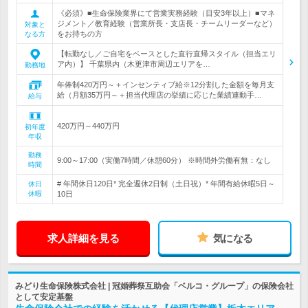
《必須》■生命保険業界にて営業実務経験（目安3年以上）■マネ
ジメント／教育経験（営業所長・支店長・チームリーダーなど）
対象と
をお持ちの方
なる方
【転勤なし／ご自宅をベースとした直行直帰スタイル（担当エリ
ア内）】 千葉県内（木更津市周辺エリアを…
勤務地
年俸制420万円～＋インセンティブ給※12分割した金額を毎月支
給（月額35万円～＋担当代理店の挙績に応じた業績連動手…
給与
420万円～440万円
初年度
年収
勤務
9:00～17:00（実働7時間／休憩60分） ※時間外労働有無：なし
時間
# 年間休日120日* 完全週休2日制（土日祝）* 年間有給休暇5日～
休日
休暇
10日
求人詳細を見る
気になる
みどり生命保険株式会社 | 冠婚葬祭互助会「ベルコ・グループ」の保険会社
として安定基盤