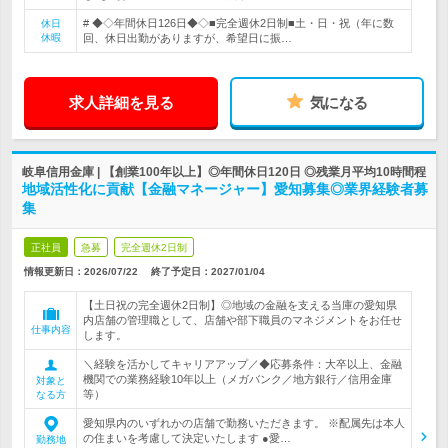
# ◆◇年間休日126日◆◇■完全週休2日制■土・日・祝（年に数
休日
休暇
回、休日出勤がありますが、希望日に振…
求人詳細を見る
気になる
岐阜信用金庫 | 【創業100年以上】◎年間休日120日 ◎残業月平均10時間程
地域活性化に貢献【金融マネージャー】愛知募集◎業界経験者募
集
正社員
急募
完全週休2日制
情報更新日：2026/07/22
終了予定日：
2027/01/04
【土日祝の完全週休2日制】◎地域の金融を支える当庫の愛知県
内店舗の管理職として、店舗や部下職員のマネジメントをお任せ
仕事内容
します。
＼経験を活かしてキャリアアップ／◆応募条件：大卒以上、金融
機関での業務経験10年以上（メガバンク／地方銀行／信用金庫
対象と
等）
なる方
愛知県内のいずれかの店舗で勤務いただきます。 ※配属先は本人
の住まいを考慮して決定いたします ●愛…
勤務地