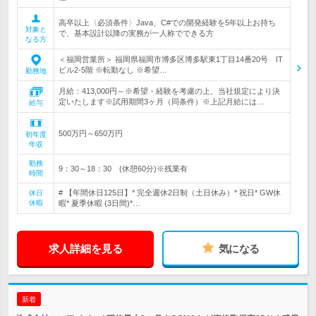
高卒以上〈必須条件〉Java、C#での開発経験を5年以上お持ち
対象と
で、基本設計以降の実務が一人称でできる方
なる方
＜福岡営業所＞ 福岡県福岡市博多区博多駅東1丁目14番20号 IT
ビル2-5階 ※転勤なし ※希望…
勤務地
月給：413,000円～※希望・経験を考慮の上、当社規定により決
定いたします※試用期間3ヶ月（同条件）※上記月給には…
給与
500万円～650万円
初年度
年収
勤務
9：30～18：30 (休憩60分)※残業有
時間
# 【年間休日125日】* 完全週休2日制（土日休み）* 祝日* GW休
休日
休暇
暇* 夏季休暇 (3日間)*…
求人詳細を見る
気になる
新着