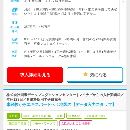
本社(横浜市)、もしくは神奈川…
勤務地
月給：218,750円～281,250円※経験・年齢・能力を考慮して決定
いたします※試用期間3ヵ月あり（待遇に変更な…
給与
350万円～450万円
初年度
年収
8:45～17:15(所定労働時間：7時間45分・休憩45分)※時間外労働
勤務
時間
有無：有※プロジェクト先の…
# ＜年間休日126日＞●完全週休2日制（土・日）●祝日●年末年始
休日
休暇
休暇●ゴールデンウィーク●有給休暇…
求人詳細を見る
気になる
株式会社国際データプロダクションセンター | マイナビからの入社実績◎／
年休128日／育成枠採用で研修充実
未経験からエキスパートへ！地図の【データ入力スタッフ】
正社員
職種・業種未経験OK
急募
学歴不問
完全週休2日制
第二新卒歓迎
リモートワーク可
女性のおしごと掲載中