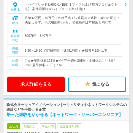
【ハイブリッド勤務OK／田町オフィスおよび都内プロジェクト
先】 案件選択制＆ハイブリッド率7割超！…
勤務地
月給42万円～70万円＋各種手当＋決算賞与※経験・能力に応じて
決定します。※試用期間6ヶ月。労働条件は本採用と同じで…
給与
500万円～840万円
初年度
年収
勤務
9:30～18:30（実働8時間／休憩1時間）★残業月15H以下
時間
# ☆★年間休日123日★☆* 完全週休2日制（土日休み）* 祝日*
休日
休暇
GW* 夏季休暇（3日）* 年…
求人詳細を見る
気になる
株式会社セキュアイノベーション | セキュリティやネットワークシステムの
設計などを手掛ける企業
培った経験を活かせる【ネットワーク・サーバーエンジニア】
正社員
転勤なし
学歴不問
完全週休2日制