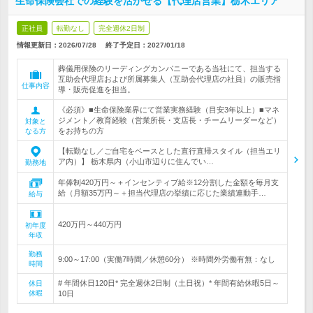
生命保険会社での経験を活かせる【代理店営業】栃木エリア
正社員
転勤なし
完全週休2日制
情報更新日：2026/07/28
終了予定日：
2027/01/18
葬儀用保険のリーディングカンパニーである当社にて、担当する
互助会代理店および所属募集人（互助会代理店の社員）の販売指
仕事内容
導・販売促進を担当。
《必須》■生命保険業界にて営業実務経験（目安3年以上）■マネ
ジメント／教育経験（営業所長・支店長・チームリーダーなど）
対象と
をお持ちの方
なる方
【転勤なし／ご自宅をベースとした直行直帰スタイル（担当エリ
ア内）】 栃木県内（小山市辺りに住んでい…
勤務地
年俸制420万円～＋インセンティブ給※12分割した金額を毎月支
給（月額35万円～＋担当代理店の挙績に応じた業績連動手…
給与
420万円～440万円
初年度
年収
勤務
9:00～17:00（実働7時間／休憩60分） ※時間外労働有無：なし
時間
# 年間休日120日* 完全週休2日制（土日祝）* 年間有給休暇5日～
休日
休暇
10日