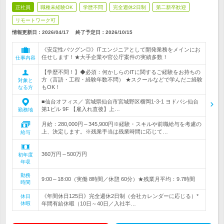
正社員
職種未経験OK
学歴不問
完全週休2日制
第二新卒歓迎
リモートワーク可
情報更新日：2026/04/17
終了予定日：
2026/10/15
《安定性バツグン◎》ITエンジニアとして開発業務をメインにお
任せします！★大手企業や官公庁案件の実績多数！
仕事内容
【学歴不問！】◆必須：何かしらのITに関するご経験をお持ちの
方（言語・工程・経験年数不問） ★スクールなどで学んだご経験
対象と
もOK！
なる方
■仙台オフィス／ 宮城県仙台市宮城野区榴岡1-3-1 ヨドバシ仙台
第1ビル 9F 【雇入れ直後】上…
勤務地
月給：280,000円～345,900円※経験・スキルや前職給与を考慮の
上、決定します。※残業手当は残業時間に応じて…
給与
360万円～500万円
初年度
年収
勤務
9:00～18:00（実働 8時間／休憩 60分）★残業月平均：9.7時間
時間
《年間休日125日》完全週休2日制（会社カレンダーに応じる）*
休日
休暇
年間有給休暇（10日～40日／入社半…