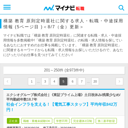
構築 教育 原則定時退社に関する求人・転職・中途採用
情報 (5ページ目 )＜8/7（金）更新＞
マイナビ転職では「構築 教育 原則定時退社」に関連する転職・求人・中途採
用情報を多数掲載中!「構築 教育 原則定時退社」の転職・求人情報を探してい
るあなたにおすすめのお仕事を掲載しています。「構築 教育 原則定時退社」
に関連するキーワードからも転職・求人情報をお探しいただけるので、あなた
にぴったりのお仕事を見つけてみてください!
201～250件 (全973件中)
…
…
1
3
4
5
6
7
20
エクシオグループ株式会社 | 《東証プライム上場》土日祝休み/残業少なめ/
平均勤続年数18.7年
社会インフラを支える！【電気工事スタッフ】平均年収842万
円！
正社員
職種・業種未経験OK
学歴不問
完全週休2日制
第二新卒歓迎
情報更新日：2026/06/26
終了予定日：
2026/09/10