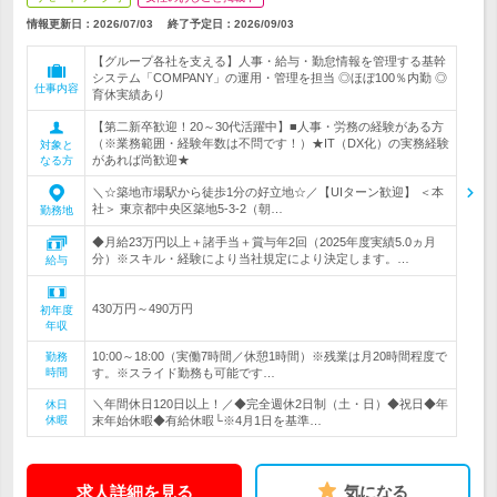
情報更新日：2026/07/03
終了予定日：
2026/09/03
【グループ各社を支える】人事・給与・勤怠情報を管理する基幹
システム「COMPANY」の運用・管理を担当 ◎ほぼ100％内勤 ◎
仕事内容
育休実績あり
【第二新卒歓迎！20～30代活躍中】■人事・労務の経験がある方
（※業務範囲・経験年数は不問です！）★IT（DX化）の実務経験
対象と
があれば尚歓迎★
なる方
＼☆築地市場駅から徒歩1分の好立地☆／【UIターン歓迎】 ＜本
社＞ 東京都中央区築地5-3-2（朝…
勤務地
◆月給23万円以上＋諸手当＋賞与年2回（2025年度実績5.0ヵ月
分）※スキル・経験により当社規定により決定します。…
給与
430万円～490万円
初年度
年収
10:00～18:00（実働7時間／休憩1時間）※残業は月20時間程度で
勤務
時間
す。※スライド勤務も可能です…
＼年間休日120日以上！／◆完全週休2日制（土・日）◆祝日◆年
休日
休暇
末年始休暇◆有給休暇└※4月1日を基準…
求人詳細を見る
気になる