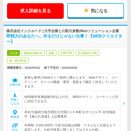
求人詳細を見る
気になる
株式会社インクルード | 大手企業との取引多数/Webソリューション企業
即戦力のあなたへ。作るだけじゃない仕事！【WEBクリエイタ
ー】
正社員
職種未経験OK
急募
学歴不問
完全週休2日制
第二新卒歓迎
情報更新日：2026/05/22
終了予定日：
2026/08/20
多様な業界のWebサイト制作に携わります。Webデザイン、コー
ディング、サイトの構築・運営・更新まで幅広く担当していただ
仕事内容
きます。
WEB制作実務経験3年以上の方。 WEBデザイン、コーディング共
対象と
に対応できる方。
なる方
本社/大阪府大阪市西区立売堀1-1-5 本町ギボービル7F 在宅相談
可 【雇入れ直後】上記事業所…
勤務地
年俸制: 3,500,000円~※給与詳細は経験・スキルなどを踏まえて
決定します。※給与体系に関しましてはスキルや経…
給与