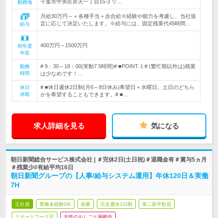
千葉市中央区弁天一丁目15-3 リ…
勤務地
月給30万円～＋各種手当＋歩合給※経験や能力を考慮し、当社規
定に応じて決定いたします。※給与には、固定残業代45時間…
給与
400万円～1500万円
初年度
年収
# 9：30～18：00(実動7.5時間)# ■POINT.１# (繁忙期以外は)残業
勤務
時間
は少なめです！…
# ■休日週休2日制(月6～8日休み)希望日＋水曜日。土日のどちら
休日
休暇
かを希望することもできます。# ■…
求人詳細を見る
気になる
朝日新聞総合サービス株式会社 | ＃完休2日(土日祝)＃退職金有＃賞与5ヵ月
＃残業少#有給平均16日
朝日新聞グループの【人事/給与システム運用】年休120日＆実働
7H
正社員
業種未経験OK
急募
完全週休2日制
第二新卒歓迎
リモートワーク可
女性のおしごと掲載中