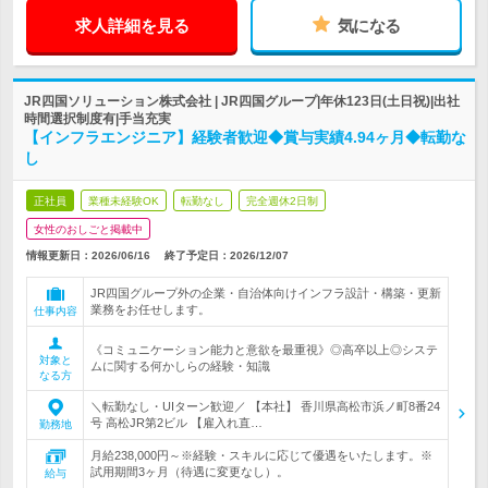
求人詳細を見る
気になる
JR四国ソリューション株式会社 | JR四国グループ|年休123日(土日祝)|出社
時間選択制度有|手当充実
【インフラエンジニア】経験者歓迎◆賞与実績4.94ヶ月◆転勤な
し
正社員
業種未経験OK
転勤なし
完全週休2日制
女性のおしごと掲載中
情報更新日：2026/06/16
終了予定日：
2026/12/07
JR四国グループ外の企業・自治体向けインフラ設計・構築・更新
業務をお任せします。
仕事内容
《コミュニケーション能力と意欲を最重視》◎高卒以上◎システ
対象と
ムに関する何かしらの経験・知識
なる方
＼転勤なし・UIターン歓迎／ 【本社】 香川県高松市浜ノ町8番24
号 高松JR第2ビル 【雇入れ直…
勤務地
月給238,000円～※経験・スキルに応じて優遇をいたします。※
試用期間3ヶ月（待遇に変更なし）。
給与