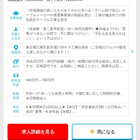
《市場価値の高いスキルをイチから学べる！チーム制で安心》ケ
ーブルメーカーや発電事業者の依頼を受け、工場や施設内での特
仕事内容
別高圧ケーブル工事を担当
《未経験・第二新卒歓迎／20～30代活躍中》◆35歳まで(※)「需
要がつきない分野で、手に職をつけたい」「手応えある収入がほ
対象と
しい」という方はぜひ！
なる方
東京都江東区新木場1-16-6 ※工事出張有（ご当地のグルメや観光
も楽しみながら働けます！）
勤務地
月給25万円～38万円経験・能力・前職の給与等を総合し決定しま
すが、応相談可です。お気軽にご相談ください。残業代は別…
給与
400万円～750万円
初年度
年収
9:00～17:30（うち休憩１時間）※繁忙度に応じて時間外労働、
勤務
時間
休日勤務あり
# ★年間休日120日以上★【休日】* 完全週休2日制（土日休み）*
休日
休暇
祝日* 夏季・年末年始【休暇】…
求人詳細を見る
気になる