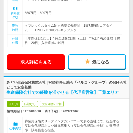
550万円～800万円
初年度
年収
＜フレックスタイム制＞標準労働時間 1日7.5時間コアタイ
勤務
時間
ム 11:00～15:00フレキシブルタ…
【年間休日123日】* 完全週休2日制（土日）* 祝日* 有給休暇（10
休日
休暇
日～20日）入社直後の10日…
求人詳細を見る
気になる
みどり生命保険株式会社 | 冠婚葬祭互助会「ベルコ・グループ」の保険会社
として安定基盤
生命保険会社での経験を活かせる【代理店営業】千葉エリア
正社員
転勤なし
完全週休2日制
情報更新日：2026/06/18
終了予定日：
2026/12/07
葬儀用保険のリーディングカンパニーである当社にて、担当する
互助会代理店および所属募集人（互助会代理店の社員）の販売指
仕事内容
導・販売促進を担当。