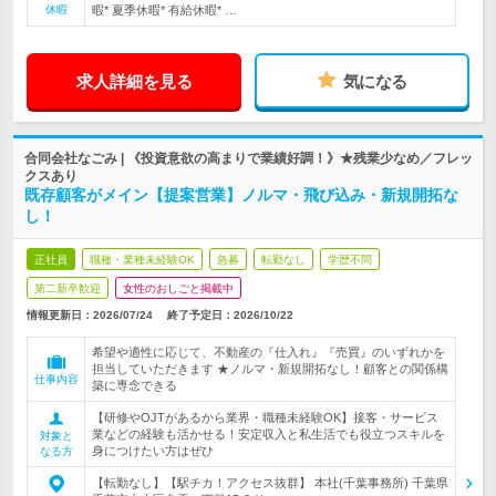
休暇
暇* 夏季休暇* 有給休暇* …
求人詳細を見る
気になる
合同会社なごみ | 《投資意欲の高まりで業績好調！》★残業少なめ／フレッ
クスあり
既存顧客がメイン【提案営業】ノルマ・飛び込み・新規開拓な
し！
正社員
職種・業種未経験OK
急募
転勤なし
学歴不問
第二新卒歓迎
女性のおしごと掲載中
情報更新日：2026/07/24
終了予定日：
2026/10/22
希望や適性に応じて、不動産の『仕入れ』『売買』のいずれかを
担当していただきます ★ノルマ・新規開拓なし！顧客との関係構
仕事内容
築に専念できる
【研修やOJTがあるから業界・職種未経験OK】接客・サービス
業などの経験も活かせる！安定収入と私生活でも役立つスキルを
対象と
身につけたい方はぜひ
なる方
【転勤なし】【駅チカ！アクセス抜群】 本社(千葉事務所) 千葉県