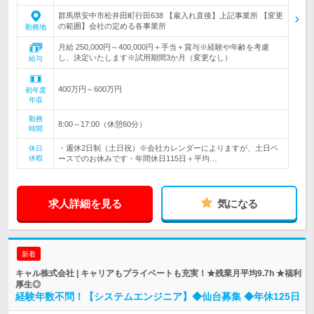
群馬県安中市松井田町行田638 【雇入れ直後】上記事業所 【変更
の範囲】会社の定める各事業所
勤務地
月給 250,000円～400,000円＋手当＋賞与※経験や年齢を考慮
し、決定いたします※試用期間3か月（変更なし）
給与
400万円～600万円
初年度
年収
勤務
8:00～17:00（休憩60分）
時間
・週休2日制（土日祝）※会社カレンダーによりますが、土日ベ
休日
休暇
ースでのお休みです・年間休日115日＋平均…
求人詳細を見る
気になる
新着
キャル株式会社 | キャリアもプライベートも充実！★残業月平均9.7h ★福利
厚生◎
経験年数不問！【システムエンジニア】◆仙台募集 ◆年休125日