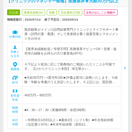
【クリニックのマネジャー候補】医療業界★月給30万円以上
正社員
業種未経験OK
急募
完全週休2日制
女性のおしごと掲載中
情報更新日：2026/07/14
終了予定日：
2026/09/14
既存顧客がメイン◎訪問診療専門クリニックとライフサポート事
業（訪問介護・看護）そして患者様を繋ぐ提案営業とマネジメン
仕事内容
トをお任せ
【業界未経験歓迎／学歴不問】医療業界デビューOK！営業・販
対象と
売等の経験をお持ちの方◎要普免(AT可)
なる方
※下記より状況に応じて勤務地のご相談いただくことが可能で
す。 【ひかりクリニック本院】 埼玉県さい…
勤務地
■月給30万円～+賞与年2回★評価は賞与に反映いたします。※経
験・年齢を考慮のうえ決定いたします。※上記には、固定残…
給与
400万円～800万円
初年度
年収
勤務
■8：30～17：30（実働8時間・休憩1時間）
時間
＜年間休日120日以上＞■週休2日（シフト制）■年次有給休暇
休日
休暇
（法定通り付与）■年末年始休暇（原則12…