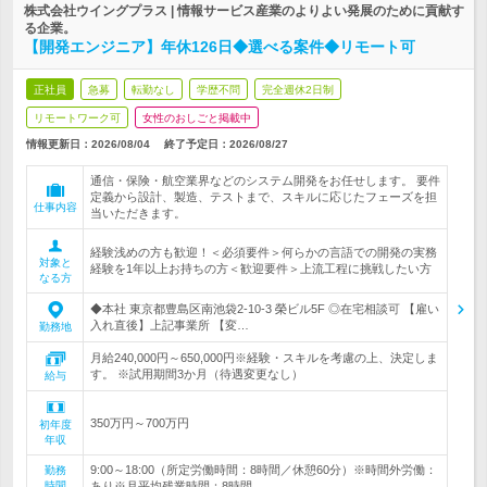
株式会社ウイングプラス | 情報サービス産業のよりよい発展のために貢献す
る企業。
【開発エンジニア】年休126日◆選べる案件◆リモート可
正社員
急募
転勤なし
学歴不問
完全週休2日制
リモートワーク可
女性のおしごと掲載中
情報更新日：2026/08/04
終了予定日：
2026/08/27
通信・保険・航空業界などのシステム開発をお任せします。 要件
定義から設計、製造、テストまで、スキルに応じたフェーズを担
仕事内容
当いただきます。
経験浅めの方も歓迎！＜必須要件＞何らかの言語での開発の実務
対象と
経験を1年以上お持ちの方＜歓迎要件＞上流工程に挑戦したい方
なる方
◆本社 東京都豊島区南池袋2-10-3 榮ビル5F ◎在宅相談可 【雇い
入れ直後】上記事業所 【変…
勤務地
月給240,000円～650,000円※経験・スキルを考慮の上、決定しま
す。 ※試用期間3か月（待遇変更なし）
給与
350万円～700万円
初年度
年収
9:00～18:00（所定労働時間：8時間／休憩60分）※時間外労働：
勤務
時間
あり※月平均残業時間：8時間