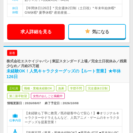
【年間休日126日】* 完全週休2日制（土日祝）* 年末年始休暇*
休日
休暇
GW休暇* 夏季休暇* 産前産後…
求人詳細を見る
気になる
新着
株式会社エスケイジャパン | 東証スタンダード上場／完全土日祝休み／残業
少なめ／月給25万超
未経験OK！人気キャラクターグッズの【ルート営業】★年休
126日
正社員
職種・業種未経験OK
急募
学歴不問
完全週休2日制
第二新卒歓迎
女性のおしごと掲載中
情報更新日：2026/08/07
終了予定日：
2026/10/08
【未経験も丁寧に教育／既存顧客中心で安心！】◆オリジナルキ
ャラクターやドラえもんなど、人気アニメ・ゲームのキャラクタ
仕事内容
ーグッズを提案営業！
【学歴不問／業界・業種未経験OK】■要普免:AT可 ■基本的なPC