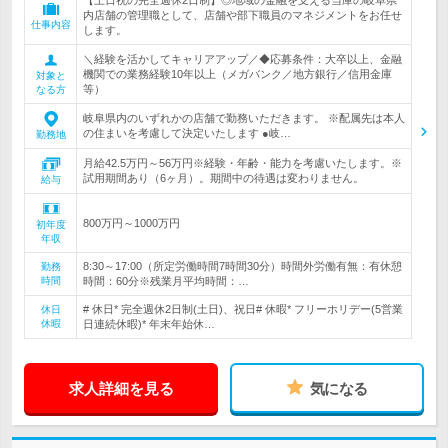
【土日祝の完全週休2日制】◎地域の金融を支える当庫の岐阜県
内店舗の管理職として、店舗や部下職員のマネジメントをお任せ
仕事内容
します。
＼経験を活かしてキャリアアップ／◆応募条件：大卒以上、金融
機関での業務経験10年以上（メガバンク／地方銀行／信用金庫
対象と
等）
なる方
岐阜県内のいずれかの店舗で勤務いただきます。 ※配属先は本人
の住まいを考慮して決定いたします ●岐…
勤務地
月給42.5万円～56万円※経験・年齢・能力を考慮いたします。※
試用期間あり（6ヶ月）。期間中の待遇は変わりません。
給与
800万円～1000万円
初年度
年収
8:30～17:00（所定労働時間7時間30分）時間外労働有無：有休憩
勤務
時間
時間：60分※残業月平均時間：…
# 休日* 完全週休2日制(土日)、祝日# 休暇* フリーホリデー(5営業
休日
休暇
日連続休暇)* 年末年始休…
求人詳細を見る
気になる