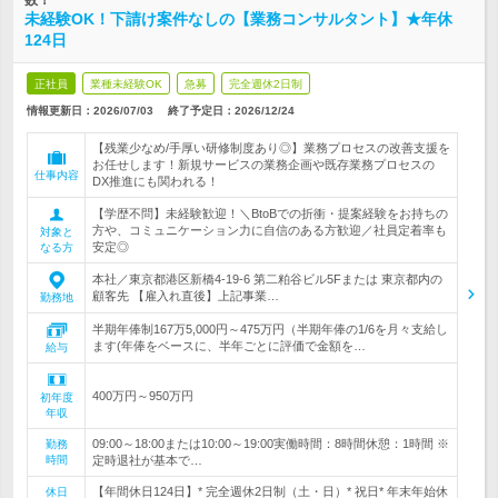
数！
未経験OK！下請け案件なしの【業務コンサルタント】★年休
124日
正社員
業種未経験OK
急募
完全週休2日制
情報更新日：2026/07/03
終了予定日：
2026/12/24
【残業少なめ/手厚い研修制度あり◎】業務プロセスの改善支援を
お任せします！新規サービスの業務企画や既存業務プロセスの
仕事内容
DX推進にも関われる！
【学歴不問】未経験歓迎！＼BtoBでの折衝・提案経験をお持ちの
方や、コミュニケーション力に自信のある方歓迎／社員定着率も
対象と
安定◎
なる方
本社／東京都港区新橋4-19-6 第二粕谷ビル5Fまたは 東京都内の
顧客先 【雇入れ直後】上記事業…
勤務地
半期年俸制167万5,000円～475万円（半期年俸の1/6を月々支給し
ます(年俸をベースに、半年ごとに評価で金額を…
給与
400万円～950万円
初年度
年収
09:00～18:00または10:00～19:00実働時間：8時間休憩：1時間 ※
勤務
時間
定時退社が基本で…
【年間休日124日】* 完全週休2日制（土・日）* 祝日* 年末年始休
休日