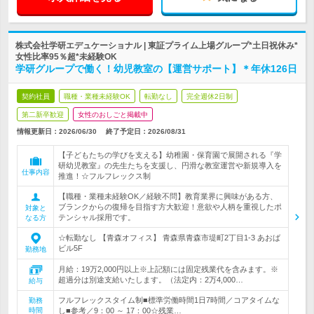
株式会社学研エデュケーショナル | 東証プライム上場グループ*土日祝休み*
女性比率95％超*未経験OK
学研グループで働く！幼児教室の【運営サポート】＊年休126日
契約社員
職種・業種未経験OK
転勤なし
完全週休2日制
第二新卒歓迎
女性のおしごと掲載中
情報更新日：2026/06/30
終了予定日：
2026/08/31
【子どもたちの学びを支える】幼稚園・保育園で展開される『学
研幼児教室』の先生たちを支援し、円滑な教室運営や新規導入を
仕事内容
推進！☆フルフレックス制
【職種・業種未経験OK／経験不問】教育業界に興味がある方、
ブランクからの復帰を目指す方大歓迎！意欲や人柄を重視したポ
対象と
テンシャル採用です。
なる方
☆転勤なし 【青森オフィス】 青森県青森市堤町2丁目1-3 あおば
ビル5F
勤務地
月給：19万2,000円以上※上記額には固定残業代を含みます。※
超過分は別途支給いたします。（法定内：2万4,000…
給与
フルフレックスタイム制■標準労働時間1日7時間／コアタイムな
勤務
時間
し■参考／9：00 ～ 17：00☆残業…