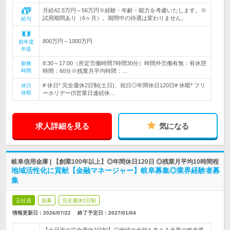
月給42.5万円～56万円※経験・年齢・能力を考慮いたします。※
試用期間あり（6ヶ月）。期間中の待遇は変わりません。
給与
800万円～1000万円
初年度
年収
8:30～17:00（所定労働時間7時間30分）時間外労働有無：有休憩
勤務
時間
時間：60分※残業月平均時間：…
# 休日* 完全週休2日制(土日)、祝日◎年間休日120日# 休暇* フリ
休日
休暇
ーホリデー(5営業日連続休…
求人詳細を見る
気になる
岐阜信用金庫 | 【創業100年以上】◎年間休日120日 ◎残業月平均10時間程
地域活性化に貢献【金融マネージャー】岐阜募集◎業界経験者募
集
正社員
急募
完全週休2日制
情報更新日：2026/07/22
終了予定日：
2027/01/04