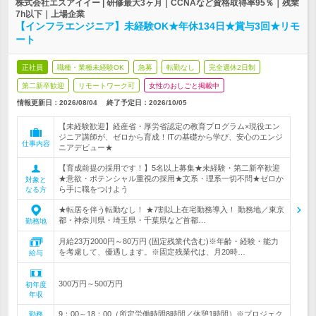
株式会社エスアイイー | 研修最大3ヶ月｜CCNAなど資格取得率95％｜残業
7h以下｜上場企業
【インフラエンジニア】未経験OK★年休134日★賞与3回★リモ
ート
正社員
職種・業種未経験OK
急募
転勤なし
完全週休2日制
第二新卒歓迎
リモートワーク可
女性のおしごと掲載中
情報更新日：2026/08/04
終了予定日：
2026/10/05
【未経験歓迎】経産省・厚労省認定の教育プログラム×現役エン
ジニア講師が、ゼロから育成！ITの基礎から学び、安心のエンジ
仕事内容
ニアデビュー★
【育成前提の採用です！】5名以上募集★未経験・第二新卒歓迎
★意欲・ポテンシャル重視の採用★文系・理系一切不問★ゼロか
対象と
ら手に職をつけよう
なる方
★転居を伴う転勤なし！ ★7割以上在宅勤務導入！ 勤務地／東京
都・神奈川県・埼玉県・千葉県など首都…
勤務地
月給23万2000円～80万円 (固定残業代含む)※年齢・経験・能力
を考慮して、優遇します。※固定残業代は、月20時…
給与
300万円～500万円
初年度
年収
9：00～18：00（所定労働時間8時間／休憩1時間）※プロジェク
勤務