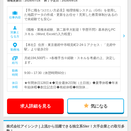
情報更新日：2026/07/14
終了予定日：
2026/09/14
【手に職をつけたい方必見】地理情報システム（GIS）を使用し
た地図データの作成・更新をお任せ！充実した教育体制があるの
仕事内容
で未経験でも安心♪
《職種・業種未経験、第二新卒大歓迎！学歴不問》基本的なPC
対象と
スキル（Word, Excelの入力程度）
なる方
【本社】 住所：東京都府中市晴見町2-24-1 アクセス：「北府中
駅」より徒歩2分
勤務地
月給194,500円～ +各種手当※経験・スキルを考慮の上、決定し
ます。
給与
勤務
9:00～17:30（休憩時間60分）
時間
★年間休日128日★◆完全週休2日制（土日祝）◆夏季休暇◆年末
休日
休暇
年始休暇◆創立記念日◆有給休暇◆特別休…
求人詳細を見る
気になる
株式会社アイシンク | 上流から活躍できる独立系SIer！大手企業との取引多