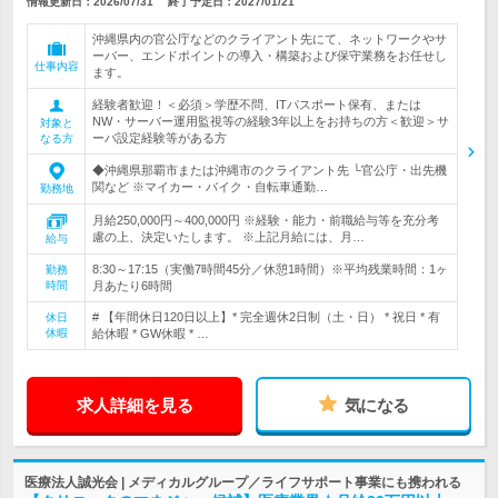
情報更新日：2026/07/31
終了予定日：
2027/01/21
沖縄県内の官公庁などのクライアント先にて、ネットワークやサ
ーバー、エンドポイントの導入・構築および保守業務をお任せし
仕事内容
ます。
経験者歓迎！＜必須＞学歴不問、ITパスポート保有、または
NW・サーバー運用監視等の経験3年以上をお持ちの方＜歓迎＞サ
対象と
ーバ設定経験等がある方
なる方
◆沖縄県那覇市または沖縄市のクライアント先 └官公庁・出先機
関など ※マイカー・バイク・自転車通勤…
勤務地
月給250,000円～400,000円 ※経験・能力・前職給与等を充分考
慮の上、決定いたします。 ※上記月給には、月…
給与
8:30～17:15（実働7時間45分／休憩1時間）※平均残業時間：1ヶ
勤務
時間
月あたり6時間
# 【年間休日120日以上】* 完全週休2日制（土・日） * 祝日 * 有
休日
休暇
給休暇 * GW休暇 * …
求人詳細を見る
気になる
医療法人誠光会 | メディカルグループ／ライフサポート事業にも携われる