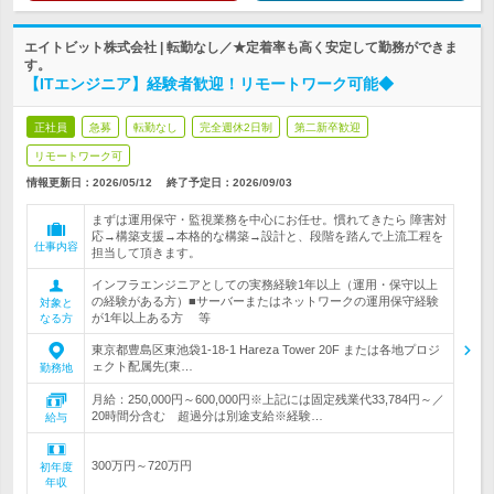
エイトビット株式会社 | 転勤なし／★定着率も高く安定して勤務ができま
す。
【ITエンジニア】経験者歓迎！リモートワーク可能◆
正社員
急募
転勤なし
完全週休2日制
第二新卒歓迎
リモートワーク可
情報更新日：2026/05/12
終了予定日：
2026/09/03
まずは運用保守・監視業務を中心にお任せ。慣れてきたら 障害対
応→構築支援→本格的な構築→設計と、段階を踏んで上流工程を
仕事内容
担当して頂きます。
インフラエンジニアとしての実務経験1年以上（運用・保守以上
の経験がある方）■サーバーまたはネットワークの運用保守経験
対象と
が1年以上ある方 等
なる方
東京都豊島区東池袋1-18-1 Hareza Tower 20F または各地プロジ
ェクト配属先(東…
勤務地
月給：250,000円～600,000円※上記には固定残業代33,784円～／
20時間分含む 超過分は別途支給※経験…
給与
300万円～720万円
初年度
年収