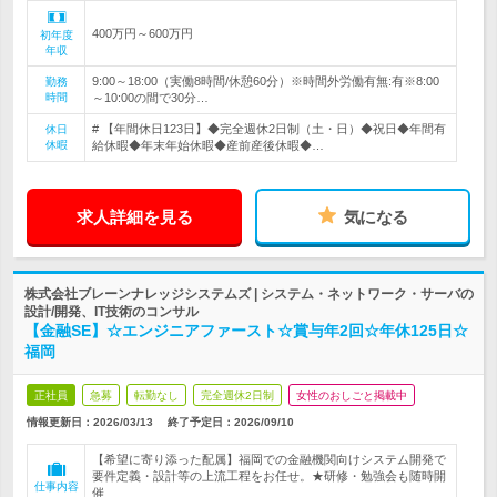
400万円～600万円
初年度
年収
9:00～18:00（実働8時間/休憩60分）※時間外労働有無:有※8:00
勤務
時間
～10:00の間で30分…
# 【年間休日123日】◆完全週休2日制（土・日）◆祝日◆年間有
休日
休暇
給休暇◆年末年始休暇◆産前産後休暇◆…
求人詳細を見る
気になる
株式会社ブレーンナレッジシステムズ | システム・ネットワーク・サーバの
設計/開発、IT技術のコンサル
【金融SE】☆エンジニアファースト☆賞与年2回☆年休125日☆
福岡
正社員
急募
転勤なし
完全週休2日制
女性のおしごと掲載中
情報更新日：2026/03/13
終了予定日：
2026/09/10
【希望に寄り添った配属】福岡での金融機関向けシステム開発で
要件定義・設計等の上流工程をお任せ。★研修・勉強会も随時開
仕事内容
催