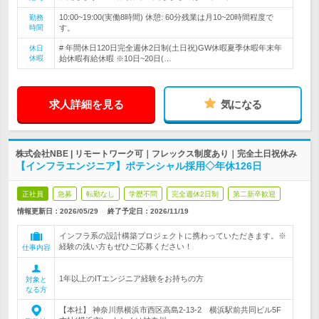
10:00~19:00(実働8時間) 休憩: 60分残業は月10~20時間程度で
勤務
時間
す。
# 年間休日120日完全週休2日制(土日祝)GW休暇夏季休暇年末年
休日
休暇
始休暇有給休暇 ※10日~20日(…
求人詳細を見る
気になる
株式会社NBE | リモートワーク可｜フレックス制度あり｜完全土日祝休み
【インフラエンジニア】ポテンシャル採用◇年休126日
正社員
急募
転勤なし
学歴不問
完全週休2日制
第二新卒歓迎
情報更新日：2026/05/29
終了予定日：
2026/11/19
インフラ系の設計構築プロジェクトに携わっていただきます。※
経験の浅い方もぜひご応募ください！
仕事内容
1年以上のITエンジニア経験をお持ちの方
対象と
なる方
【本社】 神奈川県横浜市西区高島2-13-2 横浜駅前共同ビル5F