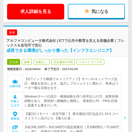
求人詳細を見る
気になる
新着
アルファコンピュータ株式会社 | ICTで公共や教育を支える老舗企業｜フレ
ックス＆在宅可で安心
成長できる環境がしっかり整った【インフラエンジニア】
正社員
急募
転勤なし
完全週休2日制
リモートワーク可
情報更新日：2026/08/04
終了予定日：
2027/01/25
【ICTインフラ構築でキャリアアップ】サーバやネットワーク設
計・構築を担当します。協力しプロジェクトに携わり、将来はリ
仕事内容
ーダー職を目指せます。
Windowsサーバの設計・構築経験を持つ高卒以上の方。顧客折衝
経験があり、新技術へ積極的に挑戦し、将来的にPL・PMを目指
対象と
し提案力も磨きたい方。
なる方
【週2日リモート・在宅可能！】 東京都品川区北品川1-19-5 コー
ストライン品川ビル 【雇入れ直…
勤務地
月給398,200円～503,580円※固定残業代（月30時間分／75,660円
～）含む。超過分は別途支給。※一律手…
給与