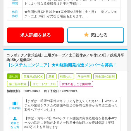
時間
トにより異なる※残業は月平均7時間…
★年間休日134日以上★■完全週休2日制（土・日） ※プロジェ
休日
休暇
クトにより曜日が異なる場合もあります。…
求人詳細を見る
気になる
コラボテクノ株式会社 | 上場グループ／土日祝休み／年休123日／残業月平
均15h／副業OK
【システムエンジニア】★AI駆動開発推進メンバーを募集！
正社員
業種未経験OK
急募
転勤なし
学歴不問
完全週休2日制
第二新卒歓迎
リモートワーク可
女性のおしごと掲載中
情報更新日：2026/06/26
終了予定日：
2026/09/24
【まずはご希望の案件やキャリアを教えてください！】Webシス
テムや業務システムの開発を担当◎多彩な案件から希望に沿った
仕事内容
案件へアサインします
【学歴・資格不問】Webシステム開発の実務経験者を募集◆AIツ
ールの活用に興味がある方を歓迎◆前給以上を絶対保証！年収
対象と
840万以上も目指せます
なる方