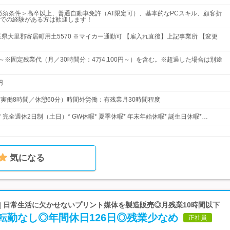
必須条件＞高卒以上、普通自動車免許（AT限定可）、基本的なPCスキル、顧客折
での経験がある方は歓迎します！
玉県大里郡寄居町用土5570 ※マイカー通勤可 【雇入れ直後】上記事業所 【変更
0円～※固定残業代（月／30時間分：4万4,100円～）を含む。※超過した場合は別途
円
0（実働8時間／休憩60分）時間外労働：有残業月30時間程度
* 完全週休2日制（土日）* GW休暇* 夏季休暇* 年末年始休暇* 誕生日休暇*…
気になる
| 日常生活に欠かせないプリント媒体を製造販売◎月残業10時間以下
転勤なし◎年間休日126日◎残業少なめ
正社員