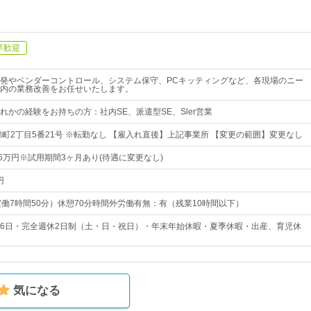
卒歓迎
発やベンダーコントロール、システム保守、PCキッティングなど、各現場のニー
内の業務改善をお任せいたします。
れかの経験をお持ちの方：社内SE、派遣型SE、Sler営業
錦町2丁目5番21号 ※転勤なし 【雇入れ直後】上記事業所 【変更の範囲】変更なし
36万円※試用期間3ヶ月あり(待遇に変更なし)
円
30（実働7時間50分）休憩70分時間外労働有無：有（残業10時間以下）
126日・完全週休2日制（土・日・祝日）・年末年始休暇・夏季休暇・出産、育児休
気になる