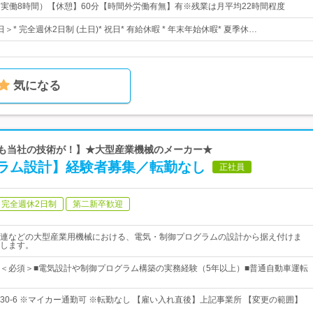
00（実働8時間）【休憩】60分【時間外労働有無】有※残業は月平均22時間程度
日＞* 完全週休2日制 (土日)* 祝日* 有給休暇 * 年末年始休暇* 夏季休…
気になる
にも当社の技術が！】★大型産業機械のメーカー★
ラム設計】経験者募集／転勤なし
正社員
完全週休2日制
第二新卒歓迎
連などの大型産業用機械における、電気・制御プログラムの設計から据え付けま
します。
＜必須＞■電気設計や制御プログラム構築の実務経験（5年以上）■普通自動車運転
）
30-6 ※マイカー通勤可 ※転勤なし 【雇い入れ直後】上記事業所 【変更の範囲】