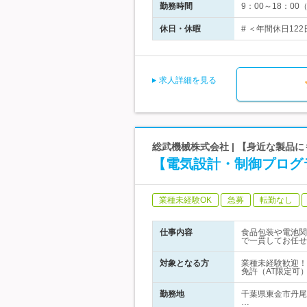
勤務時間
9：00～18：
休日・休暇
# ＜年間休日122
求人詳細を見る
総武機械株式会社 | 【身近な製品
【電気設計・制御プログ
業種未経験OK
急募
転勤なし
仕事内容
食品包装や電池関
で一貫してお任せ
対象となる方
業種未経験歓迎！
免許（AT限定可
勤務地
千葉県東金市丹尾
…