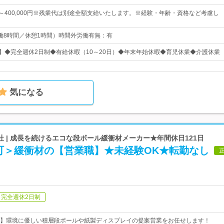
0円～400,000円※残業代は別途全額支給いたします。※経験・年齢・資格など考慮し
0（実働8時間／休憩1時間）時間外労働有無：有
日】◆完全週休2日制◆有給休暇（10～20日）◆年末年始休暇◆育児休業◆介護休業
気になる
 | 成長を続けるエコな段ボール緩衝材メーカー★年間休日121日
町＞緩衝材の【営業職】★未経験OK★転勤なし
完全週休2日制
】環境に優しい積層段ボールや紙製ディスプレイの提案営業をお任せします！