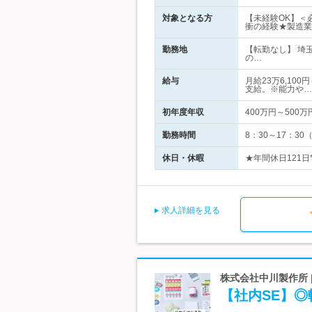
対象となる方
【未経験OK】＜
衝の経験★製造業
勤務地
【転勤なし】 埼
の…
給与
月給23万6,10
支給。※能力や…
初年度年収
400万円～500万
勤務時間
8：30～17：3
休日・休暇
★年間休日121日
求人詳細を見る
株式会社中川製作所 
【社内SE】◎