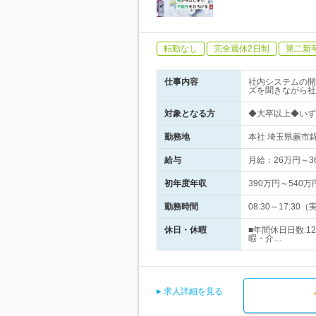
転勤なし
完全週休2日制
第二新
仕事内容
社内システムの開
ズを聞きながら社
対象となる方
◆大卒以上◆いず
勤務地
本社 埼玉県蕨市
給与
月給：26万円～
初年度年収
390万円～540万
勤務時間
08:30～17:
休日・休暇
■年間休日日数:
暇・介…
求人詳細を見る