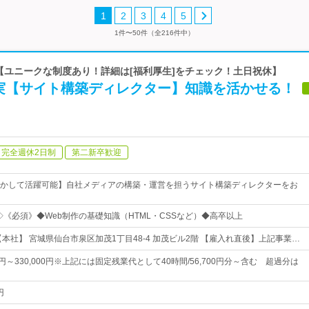
1
2
3
4
5
1件〜50件（全216件中）
 【ユニークな制度あり！詳細は[福利厚生]をチェック！土日祝休】
実【サイト構築ディレクター】知識を活かせる！
完全週休2日制
第二新卒歓迎
かして活躍可能】自社メディアの構築・運営を担うサイト構築ディレクターをお
◇《必須》◆Web制作の基礎知識（HTML・CSSなど）◆高卒以上
本社】 宮城県仙台市泉区加茂1丁目48-4 加茂ビル2階 【雇入れ直後】上記事業…
00円～330,000円※上記には固定残業代として40時間/56,700円分～含む 超過分は
円