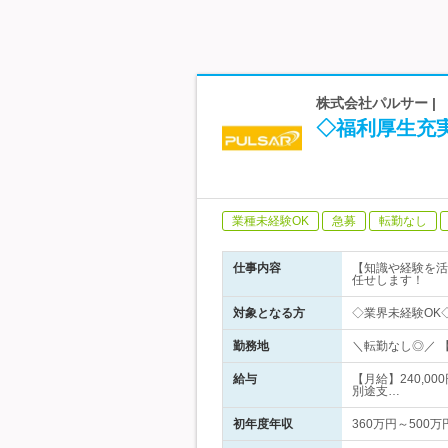
株式会社パルサー |
◇福利厚生充
業種未経験OK
急募
転勤なし
仕事内容
【知識や経験を活
任せします！
対象となる方
◇業界未経験OK
勤務地
＼転勤なし◎／ 【
給与
【月給】240,0
別途支…
初年度年収
360万円～500万