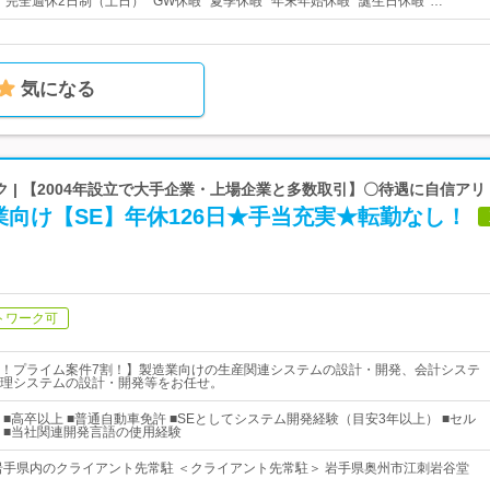
* 完全週休2日制（土日）* GW休暇* 夏季休暇* 年末年始休暇* 誕生日休暇*…
気になる
 | 【2004年設立で大手企業・上場企業と多数取引】〇待遇に自信アリ
向け【SE】年休126日★手当充実★転勤なし！
トワーク可
！プライム案件7割！】製造業向けの生産関連システムの設計・開発、会計システ
理システムの設計・開発等をお任せ。
■高卒以上 ■普通自動車免許 ■SEとしてシステム開発経験（目安3年以上） ■セル
 ■当社関連開発言語の使用経験
岩手県内のクライアント先常駐 ＜クライアント先常駐＞ 岩手県奥州市江刺岩谷堂