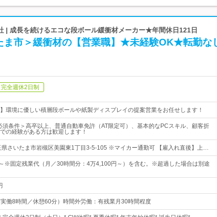
 | 成長を続けるエコな段ボール緩衝材メーカー★年間休日121日
たま市＞緩衝材の【営業職】★未経験OK★転勤な
完全週休2日制
】環境に優しい積層段ボールや紙製ディスプレイの提案営業をお任せします！
必須条件＞高卒以上、普通自動車免許（AT限定可）、基本的なPCスキル、顧客折
での経験がある方は歓迎します！
県さいたま市岩槻区美園東1丁目3-5-105 ※マイカー通勤可 【雇入れ直後】上…
0円～※固定残業代（月／30時間分：4万4,100円～）を含む。※超過した場合は別途
円
0（実働8時間／休憩60分）時間外労働：有残業月30時間程度