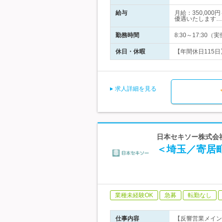
給与
月給：350,00
優遇いたします…
勤務時間
8:30～17:3
休日・休暇
【年間休日115
求人詳細を見る
日本セキソー株式会社
＜埼玉／寄居
業種未経験OK
急募
転勤なし
仕事内容
【反響営業メイン