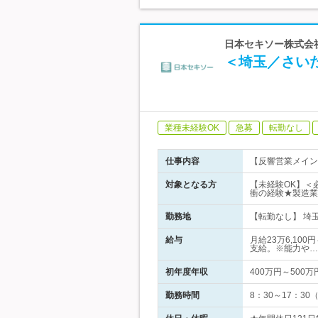
日本セキソー株式会社
＜埼玉／さい
業種未経験OK
急募
転勤なし
仕事内容
【反響営業メイン
対象となる方
【未経験OK】＜
衝の経験★製造業
勤務地
【転勤なし】 埼玉
給与
月給23万6,10
支給。※能力や…
初年度年収
400万円～500万
勤務時間
8：30～17：3