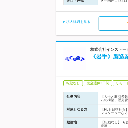
休日・休暇
★年間休日121日
求人詳細を見る
株式会社インストーク
《岩手》製造業
転勤なし
完全週休2日制
リモー
仕事内容
【大手と取引多数
ムの構築、販売管
対象となる方
【PLも目指せる】
フスターターな方
勤務地
【転勤なし】 ★
※屋…