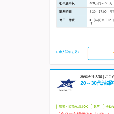
初年度年収
400万円～720万
勤務時間
8:30～17:0
休日・休暇
# 【年間休日12
休…
求人詳細を見る
株式会社大輝 | ここ
20～30代
職種・業種未経験OK
急募
転勤