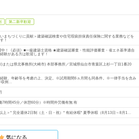
制
第二新卒歓迎
いまちづくりに貢献＞建築確認検査や住宅瑕疵担保責任保険に関する業務などを
す！
活躍中！《必須》■一級建築士資格 ★建築確認審査・性能評価審査・省エネ基準適合
経験がある方は歓迎します！
市)または県北事務所(大崎市) 本部事務所／宮城県仙台市青葉区上杉一丁目1番20
～※経験、年齢等を考慮の上、決定。※試用期間6ヵ月間も同条件。※一律手当を含み
年収例…
円
（実働7時間45分／休憩60分）※時間外労働有無:有
以上＞* 完全週休2日制（土・日・祝）* 有給休暇* 夏季休暇（8月13日～8月1…
気になる