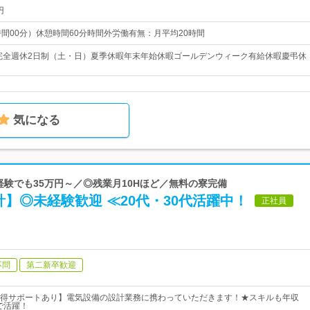
円
0（8時間00分）休憩時間60分時間外労働有無：月平均20時間
日完全週休2日制（土・日）夏季休暇年末年始休暇ゴールデンウィーク有給休暇慶弔休
気になる
未経験でも35万円～／◎残業月10Hほど／無料の寮完備
】◎未経験歓迎 ≪20代・30代活躍中！
正社員
不問
第二新卒歓迎
得サポートあり】電気設備の設計業務に携わっていただきます！★スキルも年収
で活躍！