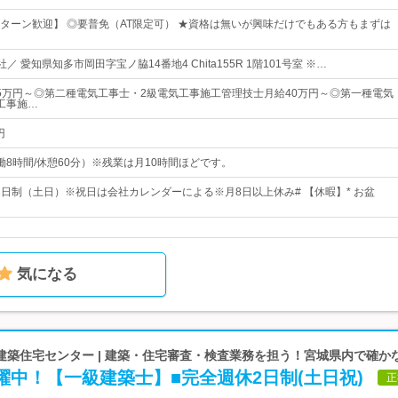
Iターン歓迎】 ◎要普免（AT限定可） ★資格は無いが興味だけでもある方もまずは
／ 愛知県知多市岡田字宝ノ脇14番地4 Chita155R 1階101号室 ※…
5万円～◎第二種電気工事士・2級電気工事施工管理技士月給40万円～◎第一種電気
工事施…
円
0（実働8時間/休憩60分）※残業は月10時間ほどです。
休2日制（土日）※祝日は会社カレンダーによる※月8日以上休み# 【休暇】* お盆
気になる
建築住宅センター | 建築・住宅審査・検査業務を担う！宮城県内で確か
活躍中！【一級建築士】■完全週休2日制(土日祝)
正