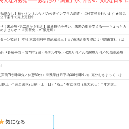
そんな方必見 ――あなたの「調査」が、誰かの“安心な日常”
×転勤なし】橋やトンネルなどの公共インフラの調査・点検業務を行います ★景気
公庁案件で売上更新中
り！未経験×第二新卒を歓迎】最新技術を使い、未来の街を支える――ちょっとカ
めませんか？ ※要普免（AT限定可）
Iターン歓迎】 本社 東京都府中市武蔵台三丁目7番地8 ※希望により関東支社（以
万円 +各種手当 + 賞与年2回＜モデル年収＞420万円／30歳600万円／40歳※経験・
円
30（実働7時間40分／休憩80分）※残業は月平均30時間以内に充分おさまっていま…
4日以上＞* 完全週休2日制（土・日）* 祝日* 有給休暇（最大20日）* 年末休…
気になる