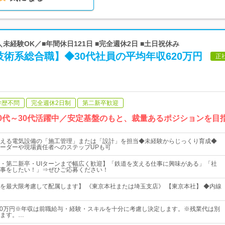
＼未経験OK／■年間休日121日 ■完全週休2日 ■土日祝休み
術系総合職】◆30代社員の平均年収620万円
正
学歴不問
完全週休2日制
第二新卒歓迎
20代～30代活躍中／安定基盤のもと、裁量あるポジションを目
える電気設備の「施工管理」または「設計」を担当◆未経験からじっくり育成◆
ーダーや現場責任者へのステップUPも可
・第二新卒・UIターンまで幅広く歓迎】「鉄道を支える仕事に興味がある」「社
事をしたい！」⇒ぜひご応募ください！
を最大限考慮して配属します】 《東京本社または埼玉支店》 【東京本社】 ◆内線
800万円※年収は前職給与・経験・スキルを十分に考慮し決定します。※残業代は別
ます。…