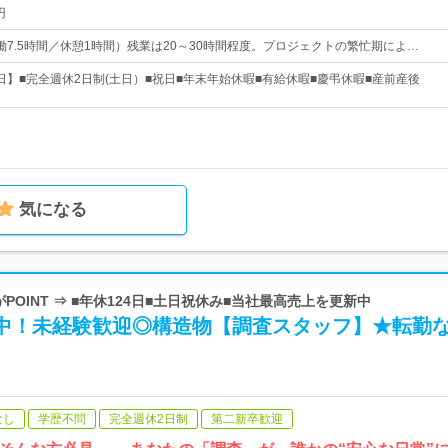
円
0（実働7.5時間／休憩1時間）残業は20～30時間程度。プロジェクトの繁忙期によ…
1日】■完全週休2日制(土日）■祝日■年末年始休暇■有給休暇■慶弔休暇■産前産後
気になる
がPOINT ⇒ ■年休124日■土日祝休み■当社最高売上を更新中
活躍中！未経験歓迎◎構造物【調査スタッフ】★転勤
なし
学歴不問
完全週休2日制
第二新卒歓迎