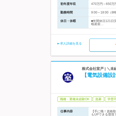
初年度年収
470万円～650万
勤務時間
9:00～18:0
休日・休暇
■年間休日121
暇産前…
求人詳細を見る
株式会社室戸 | ＼
【電気設備設計
職種・業種未経験OK
急募
学歴
仕事内容
【手に職！資格取
もUPできる環境