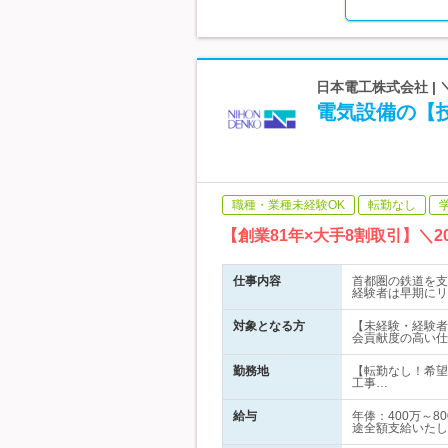
日本電工株式会社 | 
電気設備の【技
職種・業種未経験OK
転勤なし
【創業81年×大手8割取引】＼
仕事内容
首都圏の鉄道を支
経験者は早期にリ
対象となる方
【未経験・経験者
会貢献度の高い仕
勤務地
【転勤なし！希望
工事…
給与
年俸：400万～
途全額支給いたし