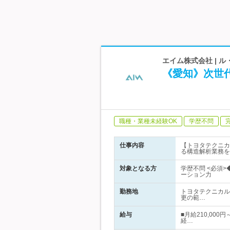
エイム株式会社 | 
《愛知》次世
職種・業種未経験OK
学歴不問
仕事内容
【トヨタテクニカ
る構造解析業務を
対象となる方
学歴不問 <必須>
ーション力
勤務地
トヨタテクニカル
更の範…
給与
■月給210,000
経…