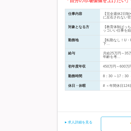
「自分の市場価値を上げたい」
仕事内容
【完全週休2日制
に左右されない官
対象となる方
【教育体制ばっち
ッコいい仕事を始
勤務地
【転勤なし！U・
下…
給与
月給25万円～35
年齢を考…
初年度年収
450万円～600万
勤務時間
8：30 ～17：
休日・休暇
# ＜年間休日12
求人詳細を見る