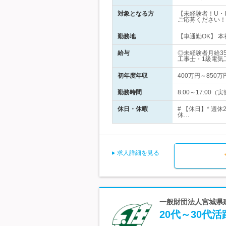
対象となる方
【未経験者！U・
ご応募ください！
勤務地
【車通勤OK】 本社
給与
◎未経験者月給3
工事士・1級電気
初年度年収
400万円～850万
勤務時間
8:00～17:0
休日・休暇
# 【休日】* 週
休…
求人詳細を見る
一般財団法人宮城県
20代～30代