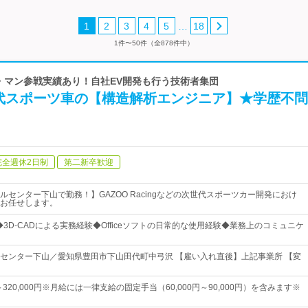
…
1
2
3
4
5
18
1件〜50件（全878件中）
ル・マン参戦実績あり！自社EV開発も行う技術者集団
代スポーツ車の【構造解析エンジニア】★学歴不問
完全週休2日制
第二新卒歓迎
ルセンター下山で勤務！】GAZOO Racingなどの次世代スポーツカー開発におけ
お任せします。
◆3D-CADによる実務経験◆Officeソフトの日常的な使用経験◆業務上のコミュニケ
センター下山／愛知県豊田市下山田代町中弓沢 【雇い入れ直後】上記事業所 【変
円～320,000円※月給には一律支給の固定手当（60,000円～90,000円）を含みます※