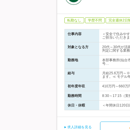
転勤なし
学歴不問
完全週休2日
仕事内容
＜安全で住みやす
ご担当いただきま
対象となる方
20代～30代が
判定に関する業務
勤務地
本部事務所(仙台
号…
給与
月給25.6万円
ます。≪ モデル
初年度年収
410万円～660万
勤務時間
8:30～17:15
休日・休暇
＜年間休日120日
求人詳細を見る