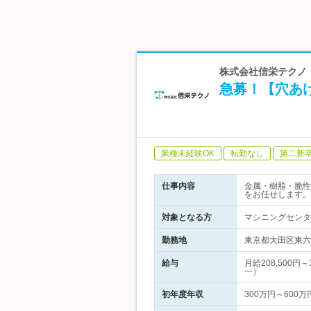
株式会社信栄テクノ
急募！【穴あ
業種未経験OK
転勤なし
第二新
仕事内容
金属・樹脂・脆性
をお任せします。
対象となる方
マシニングセンタ
勤務地
東京都大田区東六
給与
月給208,500
一）
初年度年収
300万円～600万