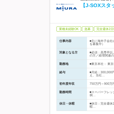
【J-SOXス
業種未経験OK
急募
完全週休2日
仕事内容
■主に海外子会社
を募集中）
対象となる方
■必須：高専卒以
の方／経理関連の
勤務地
■東京本社： 東京
給与
■月給：300,0
え、当社…
初年度年収
750万円～900万
勤務時間
■スーパーフレック
例…
休日・休暇
■休日：完全週休
暇…