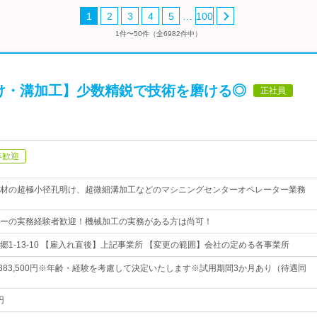
…
1
2
3
4
5
100
1件〜50件（全6982件中）
け・溝加工】少数精鋭で技術を磨ける◎
正社員
卒歓迎
材の超極小径孔明け、超微細溝加工などのマシニングセンターオペレーター業務
ーの実務経験者歓迎！機械加工の実務がある方は尚可！
郷1-13-10 【雇入れ直後】上記事業所 【変更の範囲】会社の定める各事業所
円～383,500円※年齢・経験を考慮して決定いたします※試用期間3か月あり（待遇同
円