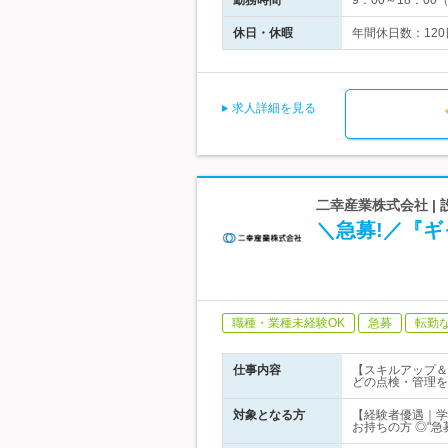
勤務時間
9：00～18：0
休日・休暇
年間休日数：120
求人詳細を見る
二幸産業株式会社 |
＼急募!／『
職種・業種未経験OK
急募
転勤
仕事内容
【スキルアップ＆
どの点検・管理を
対象となる方
【経験者優遇｜学
お持ちの方 ◎"