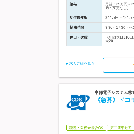
給与
月給：25万円～
遇の変更なし）
初年度年収
344万円～424万
勤務時間
8:30～17:30
休日・休暇
《年間休日110
大20…
求人詳細を見る
中部電子システム株式
《急募》ドコモ
職種・業種未経験OK
第二新卒歓迎