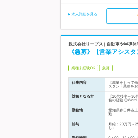
求人詳細を見る
株式会社リープス | 自動車や半導
《急募》【営業アシスタ
業種未経験OK
急募
仕事内容
【裁量をもって働
スタント業務をお
対象となる方
【20代後半～3
務の経験 ◎Word
勤務地
愛知県春日井市上
勤…
給与
月給：20万円～
し）