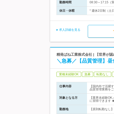
勤務時間
08:30～17:
休日・休暇
* 週休2日制（土日
求人詳細を見る
精発ばね工業株式会社 | 【世界が
＼急募／【品質管理】昼
業種未経験OK
急募
転勤なし
仕事内容
【国内外で活躍す
品質管理業務をご
対象となる方
【業界未経験OK
に習得できます 
勤務地
【原則転勤なし】