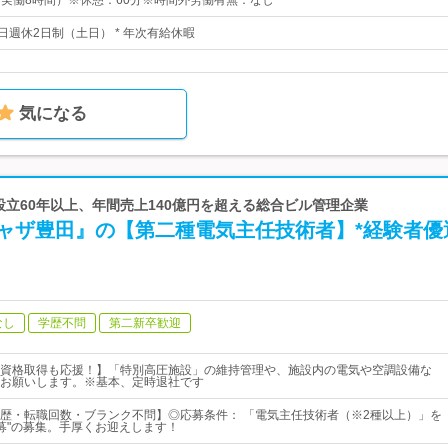
0（実働8時間）※休憩：60分※時間外労働有無：なし
日週休2日制（土日） * 年次有給休暇
気になる
 設立60年以上、年間売上140億円を超える総合ビル管理企業
ギャザ豊田』の【第二種電気主任技術者】*経験者優
なし
学歴不問
第二新卒歓迎
資格取得も応援！】「特別高圧施設」の維持管理や、施設内の電気や空調設備な
お願いします。※基本、定時退社です
歴・転職回数・ブランク不問】◎応募条件： 「電気主任技術者（※2種以上）」を
急募"の募集。手厚くお迎えします！