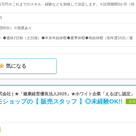
35万円※これまでのスキル・経験などを加味して決定します。※試用期間3か月（待
円
（休憩60分）※残業あり
日》◆週休2日制（土日祝）◆年末年始休暇◆夏季休暇◆有給休暇（初年度10日／最
気になる
会社 | ★「健康経営優良法人2025」★ホワイト企業「えるぼし認定」
ショップの【 販売スタッフ 】◎未経験OK!!
正社