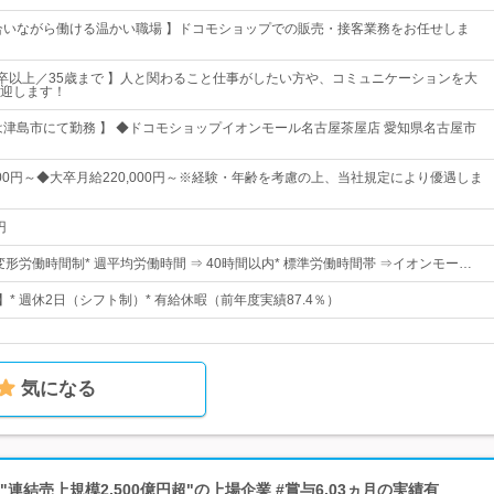
合いながら働ける温かい職場 】ドコモショップでの販売・接客業務をお任せしま
高卒以上／35歳まで 】人と関わること仕事がしたい方や、コミュニケーションを大
迎します！
は津島市にて勤務 】 ◆ドコモショップイオンモール名古屋茶屋店 愛知県名古屋市
000円～◆大卒月給220,000円～※経験・年齢を考慮の上、当社規定により優遇しま
円
変形労働時間制* 週平均労働時間 ⇒ 40時間以内* 標準労働時間帯 ⇒イオンモー…
】* 週休2日（シフト制）* 有給休暇（前年度実績87.4％）
気になる
#"連結売上規模2,500億円超"の上場企業 #賞与6.03ヵ月の実績有