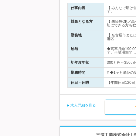
仕事内容
【 みんなで助け
す。
対象となる方
【 未経験OK／
切にできる方も歓
勤務地
【 名古屋市また
港区…
給与
◆高卒月給190,
す。※試用期間…
初年度年収
300万円～350万
勤務時間
# ◆1ヶ月単位の
休日・休暇
【年間休日120日
求人詳細を見る
三浦工業株式会社 | 