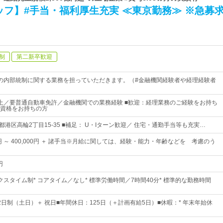
タッフ】#手当・福利厚生充実 ≪東京勤務≫ ※急募
制
第二新卒歓迎
の内部統制に関する業務を担っていただきます。（#金融機関経験者や経理経験者
上／要普通自動車免許／金融機関での業務経験 ■歓迎：経理業務のご経験をお持ち
資格をお持ちの方
都港区高輪2丁目15-35 ■補足： U・Iターン歓迎／ 住宅・通勤手当等も充実…
00円 ～ 400,000円 ＋ 諸手当※月給に関しては、経験・能力・年齢などを 考慮のう
円
スタイム制* コアタイム／なし* 標準労働時間／7時間40分* 標準的な勤務時間
2日制（土日）＋ 祝日■年間休日：125日（＋計画有給5日）■休暇：* 年末年始休