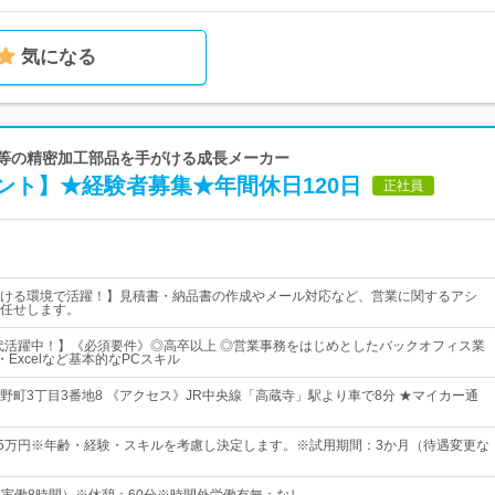
気になる
体等の精密加工部品を手がける成長メーカー
ント】★経験者募集★年間休日120日
正社員
ける環境で活躍！】見積書・納品書の作成やメール対応など、営業に関するアシ
任せします。
0代活躍中！】《必須要件》◎高卒以上 ◎営業事務をはじめとしたバックオフィス業
・Excelなど基本的なPCスキル
野町3丁目3番地8 《アクセス》JR中央線「高蔵寺」駅より車で8分 ★マイカー通
25万円※年齢・経験・スキルを考慮し決定します。※試用期間：3か月（待遇変更な