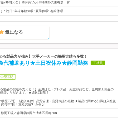
15（実働7時間50分）※休憩55分※時間外労働有無：有
）* 祝日* 年末年始休暇* 夏季休暇* 有給休暇
気になる
認める製品力が強み】大手メーカーの採用実績も多数！
食代補助あり★土日祝休み★静岡勤務
正社員
学歴不問
る製品の製造を支える！】金属ばね・プレス品・組立部品など、金属加工部品の
担当いただきます。★週休2日制！
／学歴不問】《必須条件》品質管理・品質保証の経験 ★製品に関する知識は入社後
★賞与年2回！支給実績3.8か月分
 静岡工場／静岡県静岡市清水区長崎208