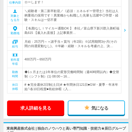
ローします！
仕事内容
＼経験者・第二新卒歓迎／《必須：エネルギー管理士》当社は人
柄重視の採用です！異業種から転職した先輩も活躍中◎学歴・経
対象と
験・スキルは一切不要
なる方
【 転勤なしｌマイカー通勤OK 】 本社／富山県下新川郡入善町福
島615 【雇入れ直後】上記事業所…
勤務地
月給：25万円～＋諸手当＋賞与（年2回）※試用期間3か月(その
間の待遇変動なし)。※年齢・経験・スキルを考慮の上、決…
給与
400万円～650万円
初年度
年収
◆1ヶ月または1年単位の変形労働時間制（週40時間以内）◆交替
勤務
時間
制（シフト制）(1) 08:00～16…
# ★完全週休2日制(土日)# ★年間休日121日■GW・夏季・年末年
休日
休暇
始└各10日程度■有給休暇（入…
求人詳細を見る
気になる
東南興産株式会社 | 独自のノウハウと高い専門知識・技術力★辰巳グループ