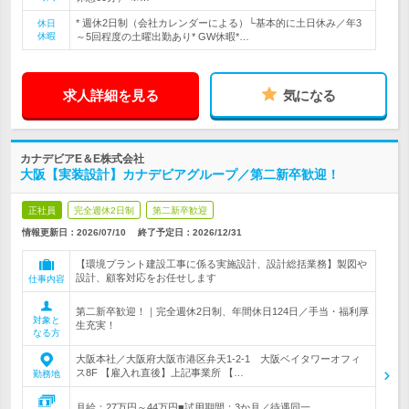
* 週休2日制（会社カレンダーによる）└基本的に土日休み／年3
休日
休暇
～5回程度の土曜出勤あり* GW休暇*…
求人詳細を見る
気になる
カナデビアE＆E株式会社
大阪【実装設計】カナデビアグループ／第二新卒歓迎！
正社員
完全週休2日制
第二新卒歓迎
情報更新日：2026/07/10
終了予定日：
2026/12/31
【環境プラント建設工事に係る実施設計、設計総括業務】製図や
設計、顧客対応をお任せします
仕事内容
第二新卒歓迎！｜完全週休2日制、年間休日124日／手当・福利厚
対象と
生充実！
なる方
大阪本社／大阪府大阪市港区弁天1-2-1 大阪ベイタワーオフィ
ス8F 【雇入れ直後】上記事業所 【…
勤務地
月給：27万円～44万円■試用期間：3か月／待遇同一