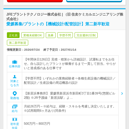
JFEプラントテクノロジー株式会社 | （旧 住友ケミカルエンジニアリング株
式会社）
愛媛募集/プラントの【機械設計/配管設計】第二新卒歓迎
正社員
業種未経験OK
急募
学歴不問
完全週休2日制
第二新卒歓迎
情報更新日：2026/07/24
終了予定日：
2027/01/14
【年間休日126日】見積・積算から詳細設計、試運転までをお任
せ。自ら設計したプラントが稼働するまで一貫して担当。やりが
仕事内容
いと達成感のある仕事です
【学歴不問】いずれかの業務経験者⇒各種生産設備の機械設計／
対象と
配管設計／生産設備の周辺機器の設計
なる方
【新居浜事務所】 愛媛県新居浜市新田町3丁目1番39号(惣開ビル
2階) ※JR予護線「新居浜駅」よ…
勤務地
月給26万円～※給与は、経験・スキルを考慮し決定いたします。
※試用期間6ヶ月あり(同条件)
給与
500万円～800万円
初年度
年収