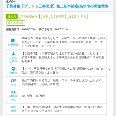
式会社）
千葉募集【プラント工事管理】第二新卒歓迎/高水準の労働環境
正社員
業種未経験OK
急募
学歴不問
完全週休2日制
第二新卒歓迎
情報更新日：2026/07/24
終了予定日：
2027/01/14
機械系の工事管理担当として、化学プラントの建設工事施工計画/
監理を行います。※案件規模は数億～100億程度と多様。ダイナ
仕事内容
ミックな仕事でやりがいも
【学歴不問】〈工事管理または施工管理の経験者〉もしくは〈1
級管工事施工管理技士または機械器具設置監理技術者〉研修制度
対象と
も充実！
なる方
【本社】 千葉県千葉市美浜区中瀬1-7-1 幕張国際ビル20F ※JR京
葉線「海浜幕張駅」より徒歩…
勤務地
月給25万円～※給与は、経験・スキルを考慮し決定いたします。
※試用期間6ヶ月あり(同条件)
給与
500万円～900万円
初年度
年収
【千葉】標準労働時間1日8時間標準労働時間帯 9:00～17:45※
勤務
時間
休憩45分フレックスタイム制(コ…