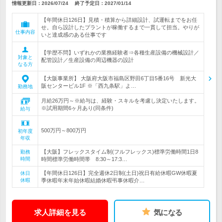
情報更新日：2026/07/24
終了予定日：
2027/01/14
【年間休日126日】見積・積算から詳細設計、試運転までをお任
せ。自ら設計したプラントが稼働するまで一貫して担当。やりが
仕事内容
いと達成感のある仕事です
【学歴不問】いずれかの業務経験者⇒各種生産設備の機械設計／
対象と
配管設計／生産設備の周辺機器の設計
なる方
【大阪事業所】 大阪府大阪市福島区野田6丁目5番16号 新光大
阪センタービル1F ※「西九条駅」よ…
勤務地
月給26万円～※給与は、経験・スキルを考慮し決定いたします。
※試用期間6ヶ月あり(同条件)
給与
500万円～800万円
初年度
年収
【大阪】フレックスタイム制(フルフレックス)標準労働時間1日8
勤務
時間
時間標準労働時間帯 8:30～17:3…
【年間休日126日】完全週休2日制(土日)祝日有給休暇GW休暇夏
休日
休暇
季休暇年末年始休暇結婚休暇弔事休暇介…
求人詳細を見る
気になる