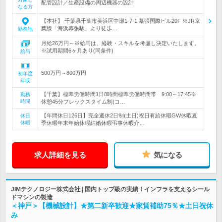
配管設計／生産設備の周辺機器の設計
なる方
【本社】 千葉県千葉市美浜区中瀬1-7-1 幕張国際ビル20F ※JR京
葉線「海浜幕張駅」より徒歩…
勤務地
月給26万円～※給与は、経験・スキルを考慮し決定いたします。
※試用期間6ヶ月あり(同条件)
給与
500万円～800万円
初年度
年収
【千葉】標準労働時間1日8時間標準労働時間帯 9:00～17:45※
勤務
時間
休憩45分フレックスタイム制(コ…
【年間休日126日】完全週休2日制(土日)祝日有給休暇GW休暇夏
休日
休暇
季休暇年末年始休暇結婚休暇弔事休暇介…
求人詳細を見る
気になる
JIMテクノロジー株式会社 | 国内トップ級の実績！インフラを支えるシール
ドマシンの製造
＜神戸＞【機械設計】★第二新卒歓迎★家賃補助75％★土日祝休
み