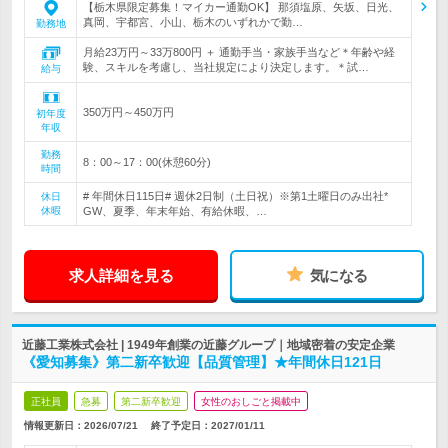
【栃木県限定募集！マイカー通勤OK】 那須塩原、矢坂、日光、
真岡、宇都宮、小山、栃木のいずれかで勤…
勤務地
月給23万円～33万800円 ＋ 通勤手当・家族手当など＊年齢や経
験、スキルを考慮し、当社規定により決定します。＊試…
給与
350万円～450万円
初年度
年収
勤務
8：00～17：00(休憩60分)
時間
# 年間休日115日# 週休2日制（土日祝）※第1土曜日のみ出社*
休日
休暇
GW、夏季、年末年始、有給休暇、…
求人詳細を見る
気になる
近藤工業株式会社 | 1949年創業の近藤グループ｜地域密着の安定企業
《愛知募集》第二新卒歓迎【品質管理】★年間休日121日
正社員
急募
第二新卒歓迎
女性のおしごと掲載中
情報更新日：2026/07/21
終了予定日：
2027/01/11