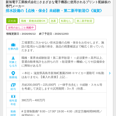
新旭電子工業株式会社 | さまざまな電子機器に使用されるプリント配線板の
専門メーカー
排水設備の【点検・保全】未経験・第二新卒歓迎◎《滋賀》
正社員
職種・業種未経験OK
急募
転勤なし
第二新卒歓迎
女性のおしごと掲載中
情報更新日：2026/06/12
終了予定日：
2026/12/03
工場運営に欠かせない排水設備の点検・保全をお任せします。施
設の監視から設備の保全、薬品の残量確認まで幅広く担っていた
仕事内容
だきます。
職種・業界未経験歓迎！第二新卒歓迎！ ＜必須要件＞高卒以上、
普通自動車免許をお持ちの方 ＜歓迎要件＞機械いじりや設備保全
対象と
に興味がある方
なる方
＜本社＞ 滋賀県高島市新旭町藁園2588 ※マイカー通勤可 ※転勤
はありません 【雇入れ直後】上記…
勤務地
月給200,000円～225,000円 （一律手当含む）※経験・スキル等
を考慮して決定します※試用期間：3ヶ月（待遇…
給与
380万円～400万円
初年度
年収
# 交替制勤務* 8:00～17:00* 19:00～4:00（所定労働時間8時間／
勤務
時間
休憩60分） ※…