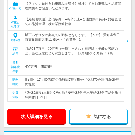
【アイシン向け自動車部品を製造】当社にて自動車部品の品質管
理業務をご担当いただきます。
仕事内容
【経験者歓迎】必須条件：■高卒以上■普通自動車免許■製造現場
対象と
での品質管理・検査業務経験者
なる方
以下いずれかの拠点での勤務となります。 【本社】 愛知県豊田
市高丘新町天王11 ※屋内全面禁煙 【…
勤務地
月給23.7万円～30万円（一律手当含む）※経験・年齢を考慮の
上、当社規定により決定します。※試用期間6ヶ月あり（条…
給与
400万円～450万円
初年度
年収
8：00～17：00(所定労働時間7時間50分／休憩70分)※残業20時
勤務
時間
間程度
* 週休2日制(土日)* GW休暇* 夏季休暇* 年末年始休暇* 有給休暇※
休日
休暇
年間休日121日
求人詳細を見る
気になる