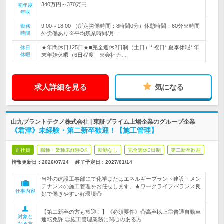
340万円～370万円
初年度
年収
9:00～18:00 （所定労働時間：8時間0分）休憩時間：60分※時間
勤務
時間
外労働あり※平均残業時間/月…
★年間休日125日★■完全週休2日制（土日）* 祝日* 夏季休暇* 年
休日
休暇
末年始休暇（6日程度 ※会社カ…
求人詳細を見る
気になる
山九プラントテクノ株式会社 | 東証プライム上場企業のグループ企業
《君津》未経験・第二新卒歓迎！【施工管理】
正社員
職種・業種未経験OK
転勤なし
完全週休2日制
第二新卒歓迎
情報更新日：2026/07/24
終了予定日：
2027/01/14
当社の建設工事部にて化学またはエネルギープラント建設・メン
テナンスの施工管理をお任せします。★ワークライフバランス良
仕事内容
好で働きやすい好環境◎
【第二新卒の方も歓迎！】《必須要件》◎高卒以上◎普通自動車
対象と
運転免許 ◎施工管理業務に関心のある方
なる方