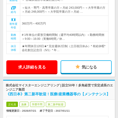
勤務地
＜短大・専門・高専卒業の方＞月給 243,000円～＜大学卒業の方
＞月給 248,000円～＜大学院卒業の方＞月給 …
給与
360万円～400万円
初年度
年収
# 1年単位の変形労働時間制（週平均40時間以内）＜勤務時間例
勤務
時間
＞9:00～16:00（実働6時間／休…
★年間休日120日★* 完全週休2日制（土日祝日休み）* 有給休暇*
休日
休暇
会社創立記念日（5/1）* 年…
求人詳細を見る
気になる
株式会社マイスターエンジニアリング | 設立50年！多角経営で安定成長のエ
ンジニア集団
《西日本》第二新卒歓迎！医療/産業機器等の【メンテナンス】
正社員
急募
学歴不問
第二新卒歓迎
情報更新日：2026/07/21
終了予定日：
2027/01/11