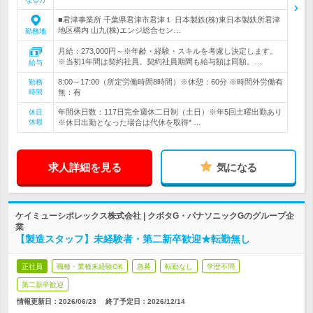
■君津事業所 千葉県君津市君津１ 日本製鉄(株)東日本製鉄所君津
地区構内 山九(株)エンジ総合セン…
勤務地
月給：273,000円～※年齢・経験・スキルを考慮し決定します。
※当初1年間は契約社員。契約社員期間も給与額は同額。…
給与
8:00～17:00（所定労働時間8時間）※休憩：60分 ※時間外労働有
勤務
時間
無：有
年間休日数：117日完全週休二日制（土日）※年5回土曜出勤あり
休日
休暇
※休日出勤となった場合は代休を取得* …
求人詳細を見る
気になる
ケイミューシポレックス株式会社 | クボタG・パナソニックGのグループ企
業
【製造スタッフ】未経験者・第二新卒歓迎★転勤無し
正社員
職種・業種未経験OK
急募
転勤なし
学歴不問
第二新卒歓迎
情報更新日：2026/06/23
終了予定日：
2026/12/14