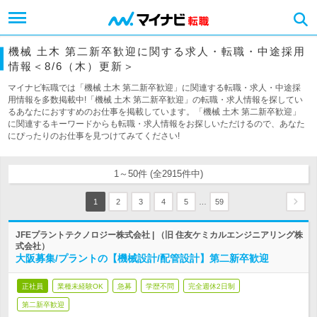
機械 土木 第二新卒歓迎に関する求人・転職・中途採用
情報＜8/6（木）更新＞
マイナビ転職では「機械 土木 第二新卒歓迎」に関連する転職・求人・中途採
用情報を多数掲載中!「機械 土木 第二新卒歓迎」の転職・求人情報を探してい
るあなたにおすすめのお仕事を掲載しています。「機械 土木 第二新卒歓迎」
に関連するキーワードからも転職・求人情報をお探しいただけるので、あなた
にぴったりのお仕事を見つけてみてください!
1～50件 (全2915件中)
…
1
2
3
4
5
59
JFEプラントテクノロジー株式会社 | （旧 住友ケミカルエンジニアリング株
式会社）
大阪募集/プラントの【機械設計/配管設計】第二新卒歓迎
正社員
業種未経験OK
急募
学歴不問
完全週休2日制
第二新卒歓迎