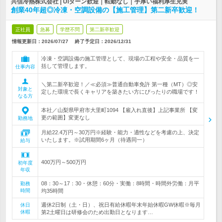
共信冷熱株式会社 | UIターン歓迎｜転勤なし｜手厚い福利厚生充実
創業40年超◎冷凍・空調設備の【施工管理】第二新卒歓迎！
正社員
急募
学歴不問
第二新卒歓迎
情報更新日：2026/07/27
終了予定日：
2026/12/31
冷凍・空調設備の施工管理として、現場の工程や安全・品質を一
括して管理します。
仕事内容
＼第二新卒歓迎！／≪必須≫普通自動車免許 第一種（MT）◎安
対象と
定した環境で長くキャリアを築きたい方にぴったりの職場です！
なる方
本社／山梨県甲府市大里町1094 【雇入れ直後】上記事業所 【変
更の範囲】変更なし
勤務地
月給22.4万円～30万円※経験・能力・適性などを考慮の上、決定
いたします。※試用期間6ヶ月（待遇同一）
給与
400万円～500万円
初年度
年収
08：30～17：30・休憩：60分・実働：8時間・時間外労働：月平
勤務
時間
均35時間
週休2日制（土・日）、祝日有給休暇年末年始休暇GW休暇※毎月
休日
休暇
第2土曜日は研修会のため出勤日となります…