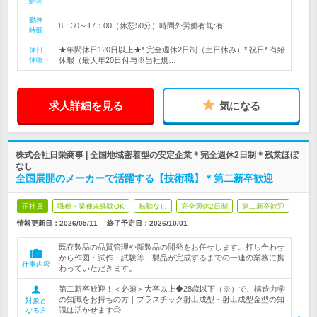
給与
勤務
8：30～17：00（休憩50分）時間外労働有無:有
時間
★年間休日120日以上★* 完全週休2日制（土日休み）* 祝日* 有給
休日
休暇
休暇（最大年20日付与※当社規…
求人詳細を見る
気になる
株式会社日栄商事 | 全国地域密着型の安定企業＊完全週休2日制＊残業ほぼ
なし
全国展開のメーカーで活躍する【技術職】＊第二新卒歓迎
正社員
職種・業種未経験OK
転勤なし
完全週休2日制
第二新卒歓迎
情報更新日：2026/05/11
終了予定日：
2026/10/01
既存製品の品質管理や新製品の開発をお任せします。打ち合わせ
から作図・試作・試験等、製品が完成するまでの一連の業務に携
仕事内容
わっていただきます。
第二新卒歓迎！＜必須＞大卒以上◆28歳以下（※）で、構造力学
の知識をお持ちの方｜プラスチック射出成型・射出成型金型の知
対象と
識は活かせます◎
なる方