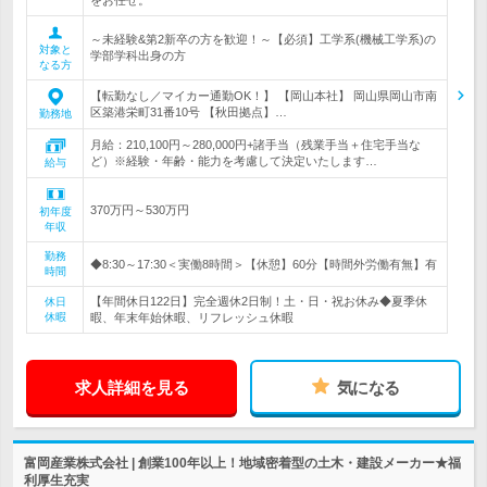
をお任せ。
～未経験&第2新卒の方を歓迎！～【必須】工学系(機械工学系)の
対象と
学部学科出身の方
なる方
【転勤なし／マイカー通勤OK！】 【岡山本社】 岡山県岡山市南
区築港栄町31番10号 【秋田拠点】…
勤務地
月給：210,100円～280,000円+諸手当（残業手当＋住宅手当な
ど）※経験・年齢・能力を考慮して決定いたします…
給与
370万円～530万円
初年度
年収
勤務
◆8:30～17:30＜実働8時間＞【休憩】60分【時間外労働有無】有
時間
【年間休日122日】完全週休2日制！土・日・祝お休み◆夏季休
休日
休暇
暇、年末年始休暇、リフレッシュ休暇
求人詳細を見る
気になる
富岡産業株式会社 | 創業100年以上！地域密着型の土木・建設メーカー★福
利厚生充実