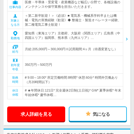
医療・半導体・受変電・産業機器など幅広い分野で、各種設備の
メンテナンスや保守業務を担当いただきます。
仕事内容
＜第二新卒歓迎！＞《必須》■ 電気系・機械系学科卒または機
械・電気の実務経験《歓迎》◆ 整備士・製造オペレーター経験、
対象と
第二種電気工事士歓迎！
なる方
愛知県（東海エリア）京都府、大阪府（関西エリア）広島県（中
四国エリア）福岡県、熊本県（九州エリア）…
勤務地
月給:205,000円～300,000円※試用期間:4ヶ月（待遇変更なし）
給与
350万円～500万円
初年度
年収
# 9:00～18:00* 所定労働時間:8時間* 休憩:60分* 時間外労働あり
勤務
時間
（月20時間以下）
# ★年間休日:121日* 完全週休2日制(土日祝)* GW* 夏季休暇* 年末
休日
休暇
年始休暇* 慶弔休暇…
求人詳細を見る
気になる