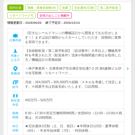
契約社員
職種・業種未経験OK
急募
完全週休2日制
第二新卒歓迎
リモートワーク可
女性のおしごと掲載中
情報更新日：2026/06/26
終了予定日：
2026/12/14
《巨大なシールドマシンの機械設計から開発までをお任せしま
す！》まずは設計補助からスタートしていただき、段階的に業務
仕事内容
を習得できます。
【未経験歓迎／第二新卒歓迎】《必須要件》大卒以上／機械系学
科を卒業された方《歓迎条件》流体や制御関連の単位を取得した
対象と
方／機械設計の実務経験
なる方
＜神戸事業所＞ 兵庫県神戸市兵庫区笠松通7-2-25 第6菱興ビル2F
※在宅勤務・リモートワーク…
勤務地
月給：264,000円～305,000円※経験・スキルを考慮して決定しま
す。※残業手当は別途支給いたします。◎試用期…
給与
450万円～520万円
初年度
年収
8:30～17:30※所定労働時間8時間／休憩60分（12:00～13:00)※残
勤務
時間
業は、月15時間程…
★完全週休2日制（土、日、祝日）★年間休日123日・夏季休暇
休日
休暇
（6日）・年末年始休暇（7日）・特別休暇…