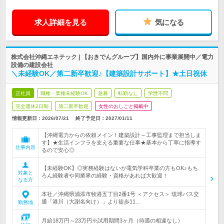
求人詳細を見る
気になる
株式会社沖縄エネテック | 【おきでんグループ】国内外に事業展開中／電力
設備の建設会社
＼未経験OK／第二新卒歓迎♪【建築設計サポート】★土日祝休
正社員
職種・業種未経験OK
急募
転勤なし
学歴不問
完全週休2日制
第二新卒歓迎
女性のおしごと掲載中
情報更新日：2026/07/21
終了予定日：
2027/01/11
【沖縄電力からの依頼メイン！建築設計～工事監理まで担当しま
す】★生活インフラを支える重要な仕事★基本から丁寧に指導す
仕事内容
るので安心◎
【未経験OK】◎実務経験はないが電気学科卒業の方もOK♪もち
対象と
ろん経験者や同業界の経験・資格があれば大歓迎！
なる方
本社／沖縄県浦添市牧港五丁目2番1号 ＜アクセス＞ 琉球バス交
通「港川（大謝名向け）」より徒歩11…
勤務地
月給18万円～23万円※試用期間3ヶ月（待遇の相違なし）