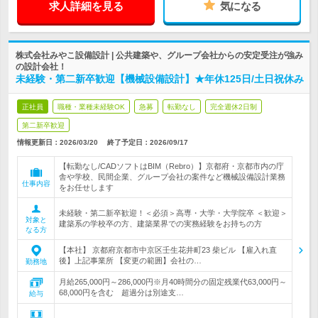
求人詳細を見る
気になる
株式会社みやこ設備設計 | 公共建築や、グループ会社からの安定受注が強み
の設計会社！
未経験・第二新卒歓迎【機械設備設計】★年休125日/土日祝休み
正社員
職種・業種未経験OK
急募
転勤なし
完全週休2日制
第二新卒歓迎
情報更新日：2026/03/20
終了予定日：
2026/09/17
【転勤なし/CADソフトはBIM（Rebro）】京都府・京都市内の庁
舎や学校、民間企業、グループ会社の案件など機械設備設計業務
仕事内容
をお任せします
未経験・第二新卒歓迎！＜必須＞高専・大学・大学院卒 ＜歓迎＞
対象と
建築系の学校卒の方、建築業界での実務経験をお持ちの方
なる方
【本社】 京都府京都市中京区壬生花井町23 柴ビル 【雇入れ直
後】上記事業所 【変更の範囲】会社の…
勤務地
月給265,000円～286,000円※月40時間分の固定残業代63,000円～
68,000円を含む 超過分は別途支…
給与