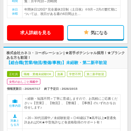
時間
無：月平均10～20時間
年間休日120日* 完全週休2日制（土日祝）※9月～2月の繁忙期に
休日
休暇
ついては、祝日がある週の6日間は土…
求人詳細を見る
気になる
株式会社カネコ・コーポレーション | ★若手ポテンシャル採用！★ブランク
ある方も歓迎！
【総合職(営業/物流/整備/事務)】未経験・第二新卒歓迎
正社員
職種・業種未経験OK
急募
学歴不問
第二新卒歓迎
女性のおしごと掲載中
情報更新日：2026/07/17
終了予定日：
2026/10/15
＜経験・知識不問＞丁寧に育成しますので、お気軽にご応募くだ
さい♪【営業】、【物流】、【整備】、【事務】のいずれかをお
仕事内容
任せします♪
＜20～30代活躍中／未経験歓迎＞◎40歳以下■高卒以上■普通免
対象と
許あればOK★中型免許など各資格取得のサポート有！
なる方