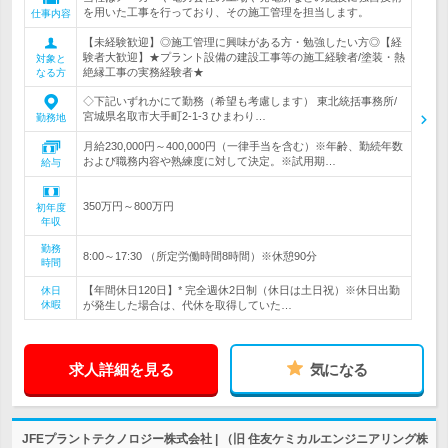
を用いた工事を行っており、その施工管理を担当します。
仕事内容
【未経験歓迎】◎施工管理に興味がある方・勉強したい方◎【経
験者大歓迎】★プラント設備の建設工事等の施工経験者/塗装・熱
対象と
絶縁工事の実務経験者★
なる方
◇下記いずれかにて勤務（希望も考慮します） 東北統括事務所/
宮城県名取市大手町2-1-3 ひまわり…
勤務地
月給230,000円～400,000円（一律手当を含む）※年齢、勤続年数
および職務内容や熟練度に対して決定。※試用期…
給与
350万円～800万円
初年度
年収
勤務
8:00～17:30 （所定労働時間8時間）※休憩90分
時間
【年間休日120日】* 完全週休2日制（休日は土日祝）※休日出勤
休日
休暇
が発生した場合は、代休を取得していた…
求人詳細を見る
気になる
JFEプラントテクノロジー株式会社 | （旧 住友ケミカルエンジニアリング株