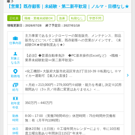
傘下
【営業】既存顧客｜未経験・第二新卒歓迎｜ノルマ・目標なし★
正社員
職種・業種未経験OK
急募
転勤なし
学歴不問
情報更新日：2026/07/28
終了予定日：
2027/01/18
主力事業であるタンクローリーの製造販売、メンテナンス、部品
販売などについてご提案。既存顧客への営業がメインです。《未
仕事内容
経験OK★研修制度あり★》
【必須】◆普通自動車免許 ◆PC基本操作(Excelなど) <職種・
対象と
業界未経験歓迎><第二新卒歓迎>
なる方
<化工機部> 大阪府大阪市此花区常吉2丁目10-39 ※転勤なし ※マ
イカー通勤可 【雇入れ直後】…
勤務地
＜月給＞213,000円～279,000円※経験・能力を考慮し決定※試用
期間あり（3ヶ月／待遇に変更はありません）＜…
給与
350万円～440万円
初年度
年収
8:00～17:00 （実働7時間45分）休憩時間：75分時間外労働有
勤務
時間
無：有（月平均10時間）
週休2日制（土日祝）※工場年間カレンダーにより、年に10日程
休日
休暇
度土曜出勤あり年間休日115日* 年末年…