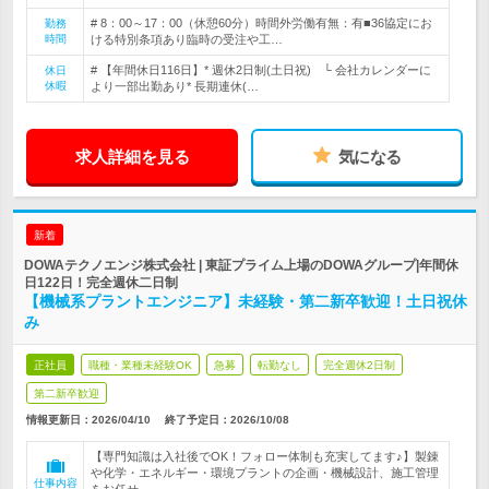
# 8：00～17：00（休憩60分）時間外労働有無：有■36協定にお
勤務
時間
ける特別条項あり臨時の受注や工…
# 【年間休日116日】* 週休2日制(土日祝) └ 会社カレンダーに
休日
休暇
より一部出勤あり* 長期連休(…
求人詳細を見る
気になる
新着
DOWAテクノエンジ株式会社 | 東証プライム上場のDOWAグループ|年間休
日122日！完全週休二日制
【機械系プラントエンジニア】未経験・第二新卒歓迎！土日祝休
み
正社員
職種・業種未経験OK
急募
転勤なし
完全週休2日制
第二新卒歓迎
情報更新日：2026/04/10
終了予定日：
2026/10/08
【専門知識は入社後でOK！フォロー体制も充実してます♪】製錬
や化学・エネルギー・環境プラントの企画・機械設計、施工管理
仕事内容