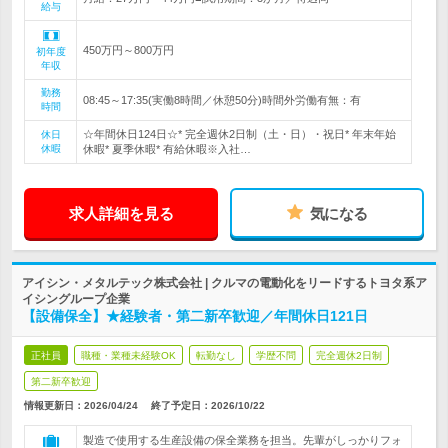
給与
450万円～800万円
初年度
年収
勤務
08:45～17:35(実働8時間／休憩50分)時間外労働有無：有
時間
☆年間休日124日☆* 完全週休2日制（土・日）・祝日* 年末年始
休日
休暇
休暇* 夏季休暇* 有給休暇※入社…
求人詳細を見る
気になる
アイシン・メタルテック株式会社 | クルマの電動化をリードするトヨタ系ア
イシングループ企業
【設備保全】★経験者・第二新卒歓迎／年間休日121日
正社員
職種・業種未経験OK
転勤なし
学歴不問
完全週休2日制
第二新卒歓迎
情報更新日：2026/04/24
終了予定日：
2026/10/22
製造で使用する生産設備の保全業務を担当。先輩がしっかりフォ