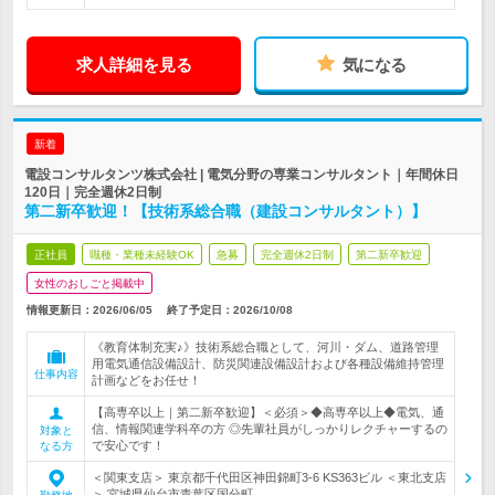
求人詳細を見る
気になる
新着
電設コンサルタンツ株式会社 | 電気分野の専業コンサルタント｜年間休日
120日｜完全週休2日制
第二新卒歓迎！【技術系総合職（建設コンサルタント）】
正社員
職種・業種未経験OK
急募
完全週休2日制
第二新卒歓迎
女性のおしごと掲載中
情報更新日：2026/06/05
終了予定日：
2026/10/08
《教育体制充実♪》技術系総合職として、河川・ダム、道路管理
用電気通信設備設計、防災関連設備設計および各種設備維持管理
仕事内容
計画などをお任せ！
【高専卒以上｜第二新卒歓迎】＜必須＞◆高専卒以上◆電気、通
信、情報関連学科卒の方 ◎先輩社員がしっかりレクチャーするの
対象と
で安心です！
なる方
＜関東支店＞ 東京都千代田区神田錦町3-6 KS363ビル ＜東北支店
＞ 宮城県仙台市青葉区国分町…