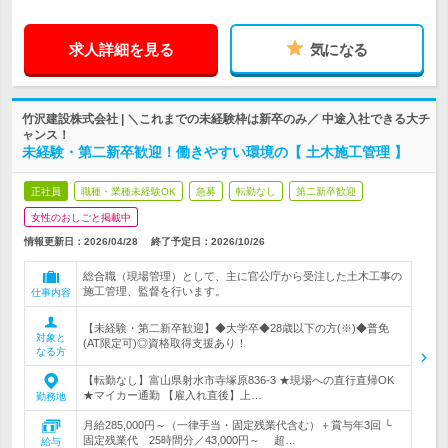
求人詳細を見る
気になる
竹沢建設株式会社 | ＼これまでの未経験枠は新卒のみ／ 中途入社できる大チ
ャンス！
未経験・第二新卒歓迎！働きやすい環境の【 土木施工管理 】
正社員
職種・業種未経験OK
急募
転勤なし
第二新卒歓迎
女性のおしごと掲載中
情報更新日：2026/04/28
終了予定日：
2026/10/26
総合職（現場管理）として、主に官公庁から受注した土木工事の
施工管理、監督を行います。
仕事内容
【未経験・第二新卒歓迎】◆大学卒◆28歳以下の方(※)◆普免
対象と
(AT限定可)◎資格取得支援あり！
なる方
【転勤なし】富山県射水市寺塚原836‐3 ★現場への直行直帰OK
★マイカー通勤 【雇入れ直後】上…
勤務地
月給285,000円～（一律手当・固定残業代含む）＋賞与年3回 └
固定残業代 25時間分／43,000円～ 超…
給与