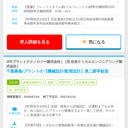
【愛媛】フレックスタイム制(フルフレックス)標準労働時間1日8
勤務
時間
時間標準労働時間帯 8:00～16:4…
【年間休日126日】完全週休2日制(土日)祝日有給休暇GW休暇夏
休日
休暇
季休暇年末年始休暇結婚休暇弔事休暇介…
求人詳細を見る
気になる
JFEプラントテクノロジー株式会社 | （旧 住友ケミカルエンジニアリング株
式会社）
千葉募集/プラントの【機械設計/配管設計】第二新卒歓迎
正社員
業種未経験OK
急募
学歴不問
完全週休2日制
第二新卒歓迎
情報更新日：2026/07/24
終了予定日：
2027/01/14
【年間休日126日】見積・積算から詳細設計、試運転までをお任
せ。自ら設計したプラントが稼働するまで一貫して担当。やりが
仕事内容
いと達成感のある仕事です
【学歴不問】いずれかの業務経験者⇒各種生産設備の機械設計／
対象と