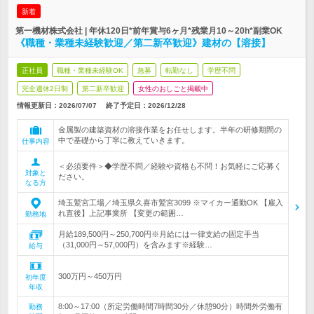
新着
第一機材株式会社 | 年休120日*前年賞与6ヶ月*残業月10～20h*副業OK
《職種・業種未経験歓迎／第二新卒歓迎》建材の【溶接】
正社員
職種・業種未経験OK
急募
転勤なし
学歴不問
完全週休2日制
第二新卒歓迎
女性のおしごと掲載中
情報更新日：2026/07/07
終了予定日：
2026/12/28
金属製の建築資材の溶接作業をお任せします。半年の研修期間の
中で基礎から丁寧に教えていきます。
仕事内容
＜必須要件＞◆学歴不問／経験や資格も不問！お気軽にご応募く
対象と
ださい。
なる方
埼玉鷲宮工場／埼玉県久喜市鷲宮3099 ※マイカー通勤OK 【雇入
れ直後】上記事業所 【変更の範囲…
勤務地
月給189,500円～250,700円※月給には一律支給の固定手当
（31,000円～57,000円）を含みます※経験…
給与
300万円～450万円
初年度
年収
8:00～17:00（所定労働時間7時間30分／休憩90分）時間外労働有
勤務