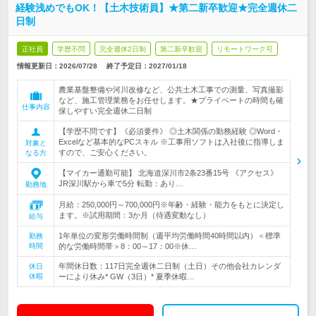
経験浅めでもOK！【土木技術員】★第二新卒歓迎★完全週休二
日制
正社員
学歴不問
完全週休2日制
第二新卒歓迎
リモートワーク可
情報更新日：2026/07/28
終了予定日：
2027/01/18
農業基盤整備や河川改修など、公共土木工事での測量、写真撮影
など、施工管理業務をお任せします。★プライベートの時間も確
仕事内容
保しやすい完全週休二日制
【学歴不問です】《必須要件》 ◎土木関係の勤務経験 ◎Word・
Excelなど基本的なPCスキル ※工事用ソフトは入社後に指導しま
対象と
すので、ご安心ください。
なる方
【マイカー通勤可能】 北海道深川市2条23番15号 《アクセス》
JR深川駅から車で5分 転勤：あり…
勤務地
月給：250,000円～700,000円※年齢・経験・能力をもとに決定し
ます。※試用期間：3か月（待遇変動なし）
給与
1年単位の変形労働時間制（週平均労働時間40時間以内）＜標準
勤務
時間
的な労働時間帯＞8：00～17：00※休…
年間休日数：117日完全週休二日制（土日）その他会社カレンダ
休日
休暇
ーにより休み* GW（3日）* 夏季休暇…