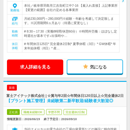
本社／岐阜県羽島市江吉良町江中7-16 【雇入れ直後】上記事業所
【変更の範囲】会社の定める各事業所
勤務地
月給230,000円～280,000円※経験・年齢を考慮して決定致しま
す。※試用期間6ヵ月あり（待遇に変更なし）
給与
# 8:30～17:30（実働8時間/休憩60分）※時間外労働：ほぼなし定
勤務
時間
時退社が基本です♪出張時や…
# 年間休日125日* 完全週休2日制* 夏季休暇（3日）* GW休暇* 年
休日
休暇
末年始休暇（8日）* 産…
求人詳細を見る
気になる
新着
富士アイテック株式会社 | ☆賞与年2回☆年間休日120日以上☆完全週休2日
【プラント施工管理】未経験第二新卒歓迎/経験者大歓迎◎
正社員
職種未経験OK
学歴不問
完全週休2日制
情報更新日：2026/06/19
終了予定日：
2026/09/10
当社はメーカーや電力会社の工場や発電所などの施設に独自技術