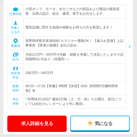
小型ポンプ、モータ、水センサなどの部品および製品の製造装
置、治具の設計、組立、修理、保守をお任せします。
仕事内容
電気設備に関する知識や経験をお持ちの方を歓迎します！
対象と
なる方
長野県伊那市美篶8060 ※マイカー通勤OK！ 【雇入れ直後】上記
事業所 【変更の範囲】会社の定め…
勤務地
月給21万円～34万円※年齢・経験を考慮して決定いたします※試
用期間3か月あり（待遇同一）
給与
330万円～540万円
初年度
年収
08:20～17:20【実働】8時間【休憩】60分【時間外労働時間有
勤務
時間
無】有
* 年間休日120日* 週休2日制（土・日・祝）※土曜日、祝日につ
休日
休暇
いては会社カレンダーにより年に数回…
求人詳細を見る
気になる