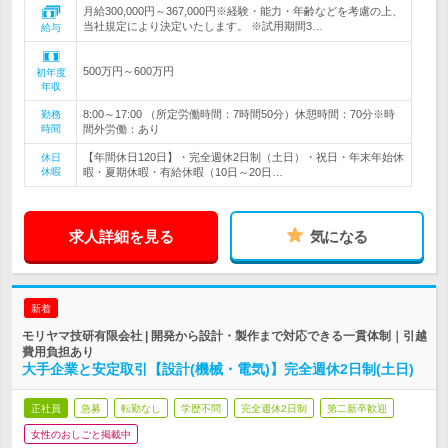
月給300,000円～367,000円※経験・能力・年齢などを考慮の上、
当社規定により決定いたします。 ※試用期間3…
給与
500万円～600万円
初年度
年収
8:00～17:00 （所定労働時間：7時間50分）休憩時間：70分※時
勤務
時間
間外労働：あり
【年間休日120日】・完全週休2日制（土日）・祝日・年末年始休
休日
休暇
暇・夏期休暇・有給休暇（10日～20日…
求人詳細を見る
気になる
新着
モリヤマ技研有限会社 | 開発から設計・製作まで対応できる一貫体制｜引越
費用負担あり
大手企業と安定取引【設計(機械・電気)】完全週休2日制(土日)
正社員
急募
転勤なし
学歴不問
完全週休2日制
第二新卒歓迎
女性のおしごと掲載中