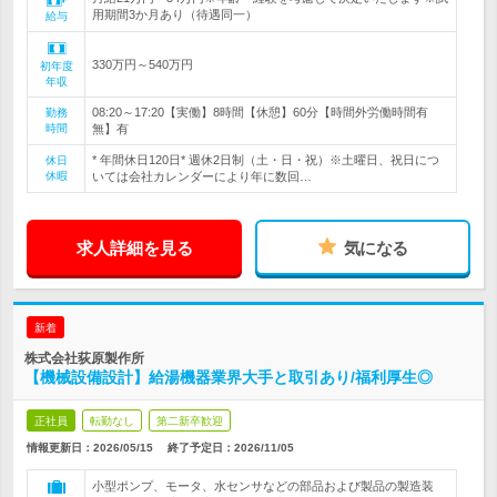
用期間3か月あり（待遇同一）
給与
330万円～540万円
初年度
年収
08:20～17:20【実働】8時間【休憩】60分【時間外労働時間有
勤務
時間
無】有
* 年間休日120日* 週休2日制（土・日・祝）※土曜日、祝日につ
休日
休暇
いては会社カレンダーにより年に数回…
求人詳細を見る
気になる
新着
株式会社荻原製作所
【機械設備設計】給湯機器業界大手と取引あり/福利厚生◎
正社員
転勤なし
第二新卒歓迎
情報更新日：2026/05/15
終了予定日：
2026/11/05
小型ポンプ、モータ、水センサなどの部品および製品の製造装