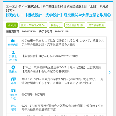
エーエルティー株式会社 | ＃年間休日120日＃完全週休2日（土日）＃月給
25万～
転勤なし！【機械設計・光学設計】研究機関や大手企業と取引◎
正社員
職種・業種未経験OK
転勤なし
完全週休2日制
第二新卒歓迎
情報更新日：2026/05/19
終了予定日：
2026/11/09
光学技術を武器として世界で評価される当社において、検査シス
テム等の機械設計・光学設計業務をお任せ！
仕事内容
【必須要件】 ■なんらかの機械設計のご経験
対象と
なる方
【本社】 東京都練馬区豊玉中2-5-7 【雇入れ直後】上記事業所
【変更の範囲】会社の定める各事業所
勤務地
月給：25万円～※固定残業代4万円～(20時間分/月)を含む。 超
過分は別途支給します。※経験・スキルにより決定いた…
給与
400万円～700万円
初年度
年収
9:00～17:45(実働7時間45分／休憩60分)※時間外労働有無：有※
勤務
時間
月平均残業時間25時間程度