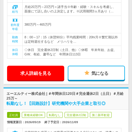
月給20万円～23万円＋諸手当※年齢・経験・スキルを考慮し、
面接にて話し合いの上決定します。※試用期間3ヵ月あり（…
給与
380万円～465万円
初年度
年収
8：00～17：15（休憩90分）平均残業時間：20h/月※繁忙期以外
勤務
時間
は定時退社するなど メリハリを…
◇休日 完全週休2日制（土日、他）◇休暇 年末年始、お盆、
休日
休暇
GW、有給、慶弔など 年間休日113日
求人詳細を見る
気になる
エーエルティー株式会社 | ＃年間休日120日＃完全週休2日（土日）＃月給
25万～
転勤なし！【回路設計】研究機関や大手企業と取引◎
正社員
業種未経験OK
転勤なし
完全週休2日制
第二新卒歓迎
情報更新日：2026/05/19
終了予定日：
2026/11/09