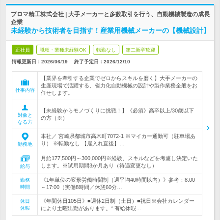
プロマ精工株式会社 | 大手メーカーと多数取引を行う、自動機械製造の成長
企業
未経験から技術者を目指す！産業用機械メーカーの【機械設計】
正社員
職種・業種未経験OK
転勤なし
第二新卒歓迎
情報更新日：2026/06/19
終了予定日：
2026/12/10
【業界を牽引する企業でゼロからスキルを磨く】大手メーカーの
生産現場で活躍する、省力化自動機械の設計や製作業務全般をお
仕事内容
任せします。
【未経験からモノづくりに挑戦！】《必須》高卒以上/30歳以下
対象と
の方（※）
なる方
本社／ 宮崎県都城市高木町7072-1 ※マイカー通勤可（駐車場あ
り） ※転勤なし 【雇入れ直後】…
勤務地
月給177,500円～300,000円※経験、スキルなどを考慮し決定いた
します。※試用期間3か月あり（待遇変更なし）
給与
《1年単位の変形労働時間制（週平均40時間以内）》参考：8:00
勤務
時間
～17:00（実働8時間／休憩60分…
《年間休日105日》■週休2日制（土日）■祝日※会社カレンダー
休日
休暇
により土曜出勤があります。* 有給休暇…