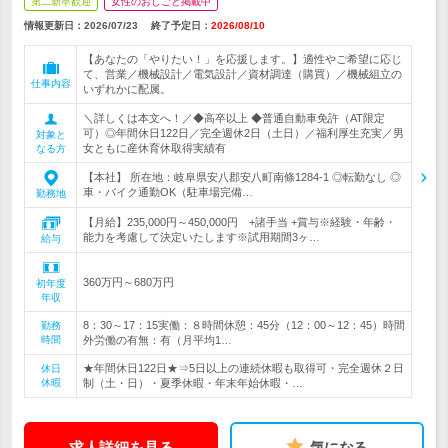
第二新卒歓迎
女性のおしごと掲載中
情報更新日：2026/07/23
終了予定日：
2026/08/10
【あなたの「やりたい！」を応援します。】適性やご希望に応じ
て、営業／機械設計／電気設計／資材調達（購買）／機械組立の
仕事内容
いずれかに配属。
＼詳しくは本文へ！／◆高卒以上 ◆普通自動車免許（AT限定
可）◎年間休日122日／完全週休2日（土日）／福利厚生充実／男
対象と
女ともに産休育休取得実績有
なる方
【本社】 所在地：岐阜県安八郡安八町南條1284-1 ◎転勤なし ◎
車・バイク通勤OK（駐車場完備…
勤務地
【月給】235,000円～450,000円 +諸手当 +賞与※経験・年齢・
能力を考慮して決定いたします※試用期間3ヶ…
給与
360万円～680万円
初年度
年収
8：30～17：15実働：８時間休憩：45分（12：00～12：45）時間
勤務
時間
外労働の有無：有（月平均1…
★年間休日122日★⇒5日以上の連続休暇も取得可・完全週休２日
休日
休暇
制（土・日）・夏季休暇・年末年始休暇・…
求人詳細を見る
気になる