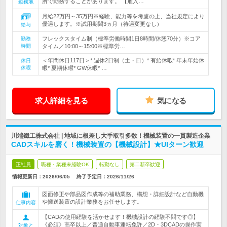
所で勤務することがあります。 【雇入…
勤務地
月給22万円～35万円※経験、能力等を考慮の上、当社規定により
優遇します。※試用期間3ヵ月（待遇変更なし）
給与
フレックスタイム制（標準労働時間1日8時間/休憩70分）※コア
勤務
時間
タイム／10:00～15:00※標準労…
＜年間休日117日＞* 週休2日制（土・日）* 有給休暇* 年末年始休
休日
休暇
暇* 夏期休暇* GW休暇* …
求人詳細を見る
気になる
川端鐵工株式会社 | 地域に根差し大手取引多数！機械装置の一貫製造企業
CADスキルを磨く！機械装置の【機械設計】★UIターン歓迎
正社員
職種・業種未経験OK
転勤なし
第二新卒歓迎
情報更新日：2026/06/05
終了予定日：
2026/11/26
図面修正や部品図作成等の補助業務、構想・詳細設計など自動機
や搬送装置の設計業務をお任せします。
仕事内容
【CADの使用経験を活かせます！機械設計の経験不問です◎】
《必須》高卒以上／普通自動車運転免許／2D・3DCADの操作実
対象と