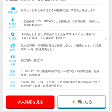
省力化・自動化を実現するFA機械の設計業務をお任せします！
仕事内容
＜必須条件＞2D・3DCADによる機械設計の実務経験 、高卒以上
対象と
、普通自動車免許
なる方
【転勤なし】 富山県富山市下大久保2820 ★マイカー通勤OK
【雇入れ直後】上記事業所 【変更の…
勤務地
月給25万円～40万円※能力や経験に基づいて優遇します。※試用
期間1ヶ月（待遇変更なし）
給与
350万円～550万円
初年度
年収
8：00～17：00（実働7時間55分／休憩65分）時間外労働：有残
勤務
時間
業月15時間程度
* 週休2日制（日曜、その他）※月1回程度の土曜出勤あり* 祝日*
休日
休暇
有給休暇（10日／時間単位取得O…
求人詳細を見る
気になる