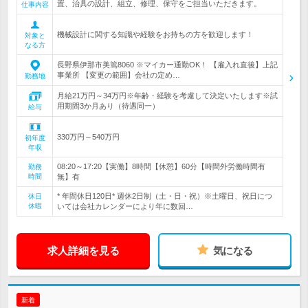
置、治具の設計、組立、修理、保守をご担当いただきます。
仕事内容
機械設計に関する知識や経験をお持ちの方を歓迎します！
対象と
なる方
長野県伊那市美篶8060 ※マイカー通勤OK！ 【雇入れ直後】上記
事業所 【変更の範囲】会社の定め…
勤務地
月給21万円～34万円※年齢・経験を考慮して決定いたします※試
用期間3か月あり（待遇同一）
給与
330万円～540万円
初年度
年収
08:20～17:20【実働】8時間【休憩】60分【時間外労働時間有
勤務
時間
無】有
* 年間休日120日* 週休2日制（土・日・祝）※土曜日、祝日につ
休日
休暇
いては会社カレンダーにより年に数回…
求人詳細を見る
気になる
新着