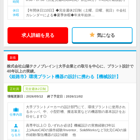
時間
【年間休日110日】◆完全週休2日制（土曜、日曜、祝日）※会社
休日
休暇
カレンダーによる◆夏季休暇◆年末年始休…
求人詳細を見る
気になる
新着
株式会社山陽テクノブレイン | 大手企業との取引を中心に、プラント設計で
40年以上の実績。
《姫路市》環境プラント機器の設計に携わる【機械設計】
正社員
完全週休2日制
情報更新日：2026/05/12
終了予定日：
2026/11/02
大手プラントメーカーの設計部門にて、環境プラントに使用され
るホッパ、中、小型貯槽、搬送装置などの機器類の基本設計をお
仕事内容
任せします◎
高専卒以上◎【いずれか必須】機械設計の実務経験(3年以
上)/AutoCADの操作経験/Inventor、SolidWorksなど3次元CADの操
対象と
作経験/製缶機器の設計経験 他
なる方