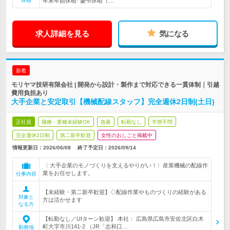
休暇
年末年始休暇* 慶弔休暇（…
求人詳細を見る
気になる
新着
モリヤマ技研有限会社 | 開発から設計・製作まで対応できる一貫体制｜引越
費用負担あり
大手企業と安定取引【機械配線スタッフ】完全週休2日制(土日)
正社員
職種・業種未経験OK
急募
転勤なし
学歴不問
完全週休2日制
第二新卒歓迎
女性のおしごと掲載中
情報更新日：2026/06/08
終了予定日：
2026/09/14
〈 大手企業のモノづくりを支えるやりがい！〉産業機械の配線作
業をお任せします。
仕事内容
【未経験・第二新卒歓迎】◇配線作業やものづくりの経験がある
対象と
方は活かせます
なる方
【転勤なし／UIターン歓迎】 本社： 広島県広島市安佐北区白木
町大字市川141-2 （JR「志和口…
勤務地