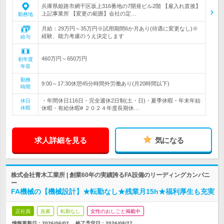
兵庫県姫路市網干区坂上316番地の7開発ビル2階 【雇入れ直後】
上記事業所 【変更の範囲】会社の定…
勤務地
月給：29万円～35万円※試用期間6か月あり(待遇に変更なし)※
経験、能力考慮のうえ決定します
給与
460万円～650万円
初年度
年収
勤務
9:00～17:30休憩45分時間外労働あり(月20時間以下)
時間
・年間休日116日・完全週休2日制(土・日)・夏季休暇・年末年始
休日
休暇
休暇・有給休暇# ２０２４年度長期休…
求人詳細を見る
気になる
株式会社青木工業所 | 創業60年の実績誇るFA設備のリーディングカンパニ
ー
FA機械の【機械設計】★転勤なし★残業月15h★福利厚生も充実
正社員
急募
転勤なし
女性のおしごと掲載中
情報更新日：2026/06/02
終了予定日：
2026/08/27