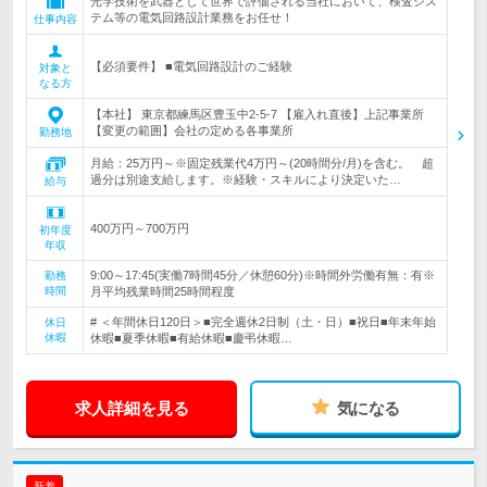
光学技術を武器として世界で評価される当社において、検査シス
テム等の電気回路設計業務をお任せ！
仕事内容
【必須要件】 ■電気回路設計のご経験
対象と
なる方
【本社】 東京都練馬区豊玉中2-5-7 【雇入れ直後】上記事業所
【変更の範囲】会社の定める各事業所
勤務地
月給：25万円～※固定残業代4万円～(20時間分/月)を含む。 超
過分は別途支給します。※経験・スキルにより決定いた…
給与
400万円～700万円
初年度
年収
9:00～17:45(実働7時間45分／休憩60分)※時間外労働有無：有※
勤務
時間
月平均残業時間25時間程度
# ＜年間休日120日＞■完全週休2日制（土・日）■祝日■年末年始
休日
休暇
休暇■夏季休暇■有給休暇■慶弔休暇…
求人詳細を見る
気になる
新着