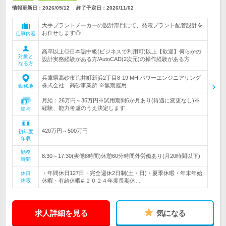
情報更新日：2026/05/12
終了予定日：
2026/11/02
大手プラントメーカーの設計部門にて、発電プラント配管設計を
お任せします◎
仕事内容
高卒以上◎日本語中級(ビジネスで利用可)以上【歓迎】何らかの
対象と
設計実務経験がある方/AutoCAD(2次元)の操作経験がある方
なる方
兵庫県高砂市荒井町新浜2丁目8-19 MHIパワーエンジニアリング
株式会社 高砂事業所 ※無期雇用…
勤務地
月給：26万円～35万円※試用期間6か月あり(待遇に変更なし)※
経験、能力考慮のうえ決定します
給与
420万円～500万円
初年度
年収
勤務
8:30～17:30(実働8時間)休憩60分時間外労働あり(月20時間以下)
時間
・年間休日127日・完全週休2日制(土・日)・夏季休暇・年末年始
休日
休暇
休暇・有給休暇# ２０２４年度長期休…
求人詳細を見る
気になる