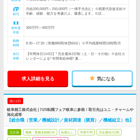
月給200,000円～250,000円（一律手当含む）※残業代別途支給※
年齢、経験、能力を考慮の上、優遇します。※試…
給与
300万円～400万円
初年度
年収
勤務
8:30～17:30（実働8時間/休憩60分）※平均残業時間15時間/月
時間
【年間休日114日】* 完全週休2日制（土・日・その他）※会社カ
休日
休暇
レンダーによる* 年間有給休暇* 夏…
求人詳細を見る
気になる
残り2日
岐阜精工株式会社 | 7/25転職フェア岐阜に参画！取引先はユニ・チャームや
旭化成等
【総合職（営業／機械設計／資材調達（購買）／機械組立）他】
正社員
職種・業種未経験OK
転勤なし
学歴不問
完全週休2日制