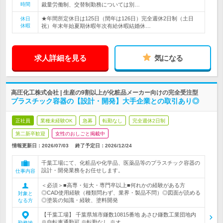
時間
裁量労働制、交替制勤務については別…
★年間所定休日は125日（閏年は126日）完全週休2日制（土日
休日
休暇
祝）年末年始夏期休暇年次有給休暇結婚休…
求人詳細を見る
気になる
高圧化工株式会社 | 生産の9割以上が化粧品メーカー向けの完全受注型
プラスチック容器の【設計・開発】大手企業との取引あり◎
正社員
業種未経験OK
急募
転勤なし
完全週休2日制
第二新卒歓迎
女性のおしごと掲載中
情報更新日：2026/07/03
終了予定日：
2026/12/24
千葉工場にて、化粧品や化学品、医薬品等のプラスチック容器の
設計・開発業務をお任せします。
仕事内容
＜必須＞■高専・短大・専門卒以上■何れかの経験がある方
◎CAD使用経験（種類問わず、業界・製品不問）◎図面が読める
対象と
◎塗装の知識・経験、塗料開発
なる方
【千葉工場】 千葉県旭市鎌数10815番地 あさひ鎌数工業団地内
※自転車通勤可 ※転勤なし ※オ…
勤務地