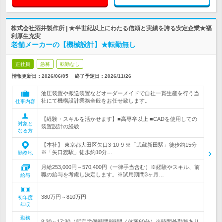
株式会社酒井製作所 | ★半世紀以上にわたる信頼と実績を誇る安定企業★福
利厚生充実
老舗メーカーの【機械設計】★転勤無し
正社員
急募
転勤なし
情報更新日：2026/06/05
終了予定日：
2026/11/26
油圧装置や搬送装置などオーダーメイドで自社一貫生産を行う当
社にて機構設計業務全般をお任せ致します。
仕事内容
【経験・スキルを活かせます】■高専卒以上 ■CADを使用しての
対象と
装置設計の経験
なる方
【本社】 東京都大田区矢口3-10-9 ※「武蔵新田駅」徒歩約15分
※「矢口渡駅」徒歩約10分…
勤務地
月給253,000円～570,400円（一律手当含む）※経験やスキル、前
職の給与を考慮し決定します。※試用期間3ヶ月…
給与
380万円～810万円
初年度
年収
勤務
8:30～17:30（所定労働時間8時間／休憩60分）※時間外勤務あり