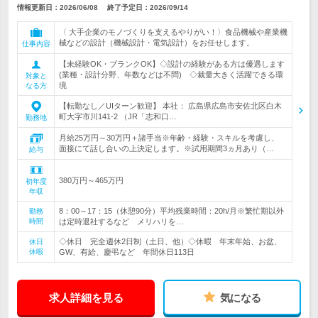
情報更新日：2026/06/08
終了予定日：
2026/09/14
〈 大手企業のモノづくりを支えるやりがい！〉食品機械や産業機
械などの設計（機械設計・電気設計）をお任せします。
仕事内容
【未経験OK・ブランクOK】◇設計の経験がある方は優遇します
(業種・設計分野、年数などは不問) ◇裁量大きく活躍できる環
対象と
境
なる方
【転勤なし／UIターン歓迎】 本社： 広島県広島市安佐北区白木
町大字市川141-2 （JR「志和口…
勤務地
月給25万円～30万円＋諸手当※年齢・経験・スキルを考慮し、
面接にて話し合いの上決定します。※試用期間3ヵ月あり（…
給与
380万円～465万円
初年度
年収
8：00～17：15（休憩90分）平均残業時間：20h/月※繁忙期以外
勤務
時間
は定時退社するなど メリハリを…
◇休日 完全週休2日制（土日、他）◇休暇 年末年始、お盆、
休日
休暇
GW、有給、慶弔など 年間休日113日
求人詳細を見る
気になる