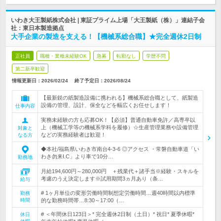
いわき大王製紙株式会社 | 東証プライム上場「大王製紙（株）」連結子会
社：東日本製造拠点
大手企業の製造を支える！【機械系総合職】★完全週休2日制
正社員
職種・業種未経験OK
急募
転勤なし
学歴不問
第二新卒歓迎
情報更新日：2026/02/24
終了予定日：
2026/08/24
【最新鋭の紙製造設備に携われる】機械系総合職として、紙製造
設備の管理、設計、保全などを幅広くお任せします！
仕事内容
実務未経験の方も応募OK！【必須】普通自動車免許／高専卒以
上（機械工学等の機械系学科を履修）☆生産管理業務や設備管理
対象と
などの実務経験者は歓迎！
なる方
◆本社/福島県いわき市南台4-3-6 ◎アクセス ・常磐自動車道「い
わき勿来I.C」より車で10分…
勤務地
月給194,600円～280,000円 ＋残業代＋諸手当※経験・スキルを
考慮のうえ決定します※試用期間3ヵ月あり（条…
給与
# 1ヶ月単位の変形労働時間制想定労働時間…週40時間以内標準
勤務
時間
的な勤務時間帯…8:30～17:00（…
# ＜年間休日123日＞* 完全週休2日制（土日）* 祝日* 夏季休暇*
休日