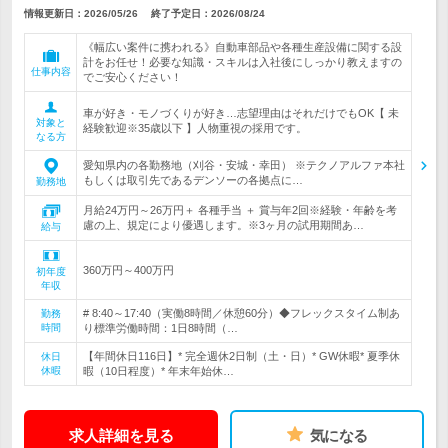
情報更新日：2026/05/26
終了予定日：
2026/08/24
《幅広い案件に携われる》自動車部品や各種生産設備に関する設
計をお任せ！必要な知識・スキルは入社後にしっかり教えますの
仕事内容
でご安心ください！
車が好き・モノづくりが好き…志望理由はそれだけでもOK【 未
対象と
経験歓迎※35歳以下 】人物重視の採用です。
なる方
愛知県内の各勤務地（刈谷・安城・幸田） ※テクノアルファ本社
もしくは取引先であるデンソーの各拠点に…
勤務地
月給24万円～26万円＋ 各種手当 ＋ 賞与年2回※経験・年齢を考
慮の上、規定により優遇します。※3ヶ月の試用期間あ…
給与
360万円～400万円
初年度
年収
# 8:40～17:40（実働8時間／休憩60分）◆フレックスタイム制あ
勤務
時間
り標準労働時間：1日8時間（…
【年間休日116日】* 完全週休2日制（土・日）* GW休暇* 夏季休
休日
休暇
暇（10日程度）* 年末年始休…
求人詳細を見る
気になる