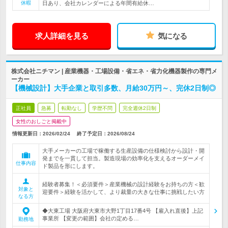
休暇
日あり、会社カレンダーによる年間有給休…
求人詳細を見る
気になる
株式会社ニチマン | 産業機器・工場設備・省エネ・省力化機器製作の専門メ
ーカー
【機械設計】大手企業と取引多数、月給30万円～、完休2日制◎
正社員
急募
転勤なし
学歴不問
完全週休2日制
女性のおしごと掲載中
情報更新日：2026/02/24
終了予定日：
2026/08/24
大手メーカーの工場で稼働する生産設備の仕様検討から設計・開
発までを一貫して担当。製造現場の効率化を支えるオーダーメイ
仕事内容
ド製品を形にします。
経験者募集！＜必須要件＞産業機械の設計経験をお持ちの方＜歓
対象と
迎要件＞経験を活かして、より裁量の大きな仕事に挑戦したい方
なる方
◆大東工場 大阪府大東市大野1丁目17番4号 【雇入れ直後】上記
事業所 【変更の範囲】会社の定める…
勤務地