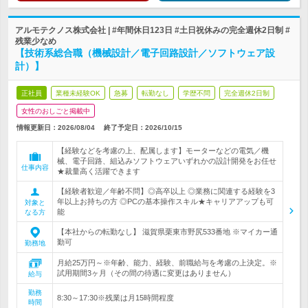
アルモテクノス株式会社 | #年間休日123日 #土日祝休みの完全週休2日制 #
残業少なめ
【技術系総合職（機械設計／電子回路設計／ソフトウェア設
計）】
正社員
業種未経験OK
急募
転勤なし
学歴不問
完全週休2日制
女性のおしごと掲載中
情報更新日：2026/08/04
終了予定日：
2026/10/15
【経験などを考慮の上、配属します】モーターなどの電気／機
械、電子回路、組込みソフトウェアいずれかの設計開発をお任せ
仕事内容
★裁量高く活躍できます
【経験者歓迎／年齢不問】◎高卒以上 ◎業務に関連する経験を3
年以上お持ちの方 ◎PCの基本操作スキル★キャリアアップも可
対象と
能
なる方
【本社からの転勤なし】 滋賀県栗東市野尻533番地 ※マイカー通
勤可
勤務地
月給25万円～※年齢、能力、経験、前職給与を考慮の上決定。※
試用期間3ヶ月（その間の待遇に変更はありません）
給与
勤務
8:30～17:30※残業は月15時間程度
時間