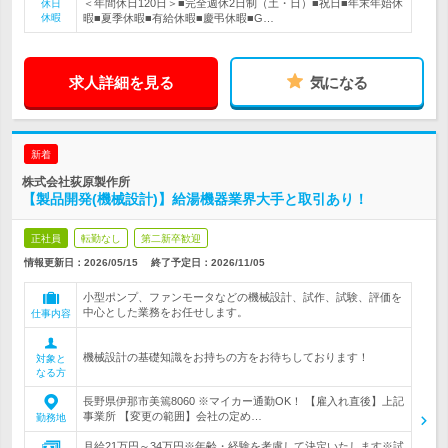
＜年間休日120日＞■完全週休2日制（土・日）■祝日■年末年始休
休日
休暇
暇■夏季休暇■有給休暇■慶弔休暇■G…
求人詳細を見る
気になる
新着
株式会社荻原製作所
【製品開発(機械設計)】給湯機器業界大手と取引あり！
正社員
転勤なし
第二新卒歓迎
情報更新日：2026/05/15
終了予定日：
2026/11/05
小型ポンプ、ファンモータなどの機械設計、試作、試験、評価を
中心とした業務をお任せします。
仕事内容
機械設計の基礎知識をお持ちの方をお待ちしております！
対象と
なる方
長野県伊那市美篶8060 ※マイカー通勤OK！ 【雇入れ直後】上記
事業所 【変更の範囲】会社の定め…
勤務地
月給21万円～34万円※年齢・経験を考慮して決定いたします※試