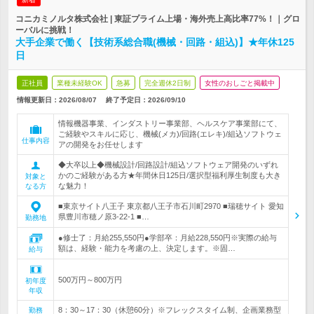
コニカミノルタ株式会社 | 東証プライム上場・海外売上高比率77%！｜グロ
ーバルに挑戦！
大手企業で働く【技術系総合職(機械・回路・組込)】★年休125
日
正社員
業種未経験OK
急募
完全週休2日制
女性のおしごと掲載中
情報更新日：2026/08/07
終了予定日：
2026/09/10
情報機器事業、インダストリー事業部、ヘルスケア事業部にて、
ご経験やスキルに応じ、機械(メカ)/回路(エレキ)/組込ソフトウェ
仕事内容
アの開発をお任せします
◆大卒以上◆機械設計/回路設計/組込ソフトウェア開発のいずれ
かのご経験がある方★年間休日125日/選択型福利厚生制度も大き
対象と
な魅力！
なる方
■東京サイト八王子 東京都八王子市石川町2970 ■瑞穂サイト 愛知
県豊川市穂ノ原3-22-1 ■…
勤務地
●修士了：月給255,550円●学部卒：月給228,550円※実際の給与
額は、経験・能力を考慮の上、決定します。※固…
給与
500万円～800万円
初年度
年収
8：30～17：30（休憩60分）※フレックスタイム制、企画業務型
勤務