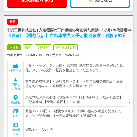
新着
米沢工機株式会社 | 安定需要の工作機械の商社/賞与実績6.4か月/20代活躍中
《東京》【構想設計】自動車業界大手と取引多数！経験者歓迎
正社員
急募
学歴不問
完全週休2日制
情報更新日：2026/07/10
終了予定日：
2026/12/31
【業界トップクラスの商社で活躍】既存顧客の課題を把握し自動
化システムの設計・提案を担当していただきます。
仕事内容
業界未経験歓迎！＜必須要件＞ロボットや自動機の構想設計経験
対象と
等をお持ちの方＜歓迎要件＞安全規格の知識
なる方
東京本社／東京都世田谷区等々力1丁目33番16号 【雇入れ直後】
上記事業所 【変更の範囲】会社の定…
勤務地
月給333,000円～※経験やスキル、前職の給与を考慮し決定しま
す。※上記金額には一律固定残業代（45,000円～／…
給与
500万円～750万円
初年度
年収