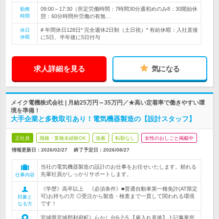
09:00～17:30（所定労働時間：7時間30分週初めのみ8：30開始休
勤務
時間
憩：60分時間外労働の有無…
# 年間休日128日* 完全週休2日制（土日祝）* 有給休暇：入社直後
休日
休暇
に5日、半年後に5日付与
求人詳細を見る
気になる
メイク電機株式会社 | 月給25万円～35万円／★高い定着率で働きやすい環
境を準備！
大手企業と多数取引あり！電気機器製造の【設計スタッフ】
正社員
職種・業種未経験OK
急募
転勤なし
女性のおしごと掲載中
情報更新日：2026/02/27
終了予定日：
2026/08/27
当社の電気機器製造の設計のお仕事をお任せいたします。頼れる
先輩社員がしっかりサポートします。
仕事内容
《学歴》高卒以上 《必須条件》■普通自動車第一種免許(AT限定
可)お持ちの方 ◎受注から製造・検査まで一貫して関われる環境
対象と
です！
なる方
宮城県宮城郡利府町しらかし台6-2-5 【雇入れ直後】上記事業所