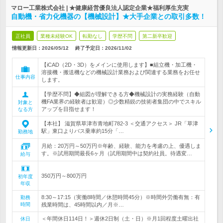
マロー工業株式会社 | ★健康経営優良法人認定企業★福利厚生充実
自動機・省力化機器の【機械設計】★大手企業との取引多数！
正社員
業種未経験OK
転勤なし
学歴不問
第二新卒歓迎
情報更新日：2026/05/12
終了予定日：
2026/11/02
【iCAD（2D・3D）をメインに使用します】■組立機・加工機・
溶接機・搬送機などの機械設計業務および関連する業務をお任せ
仕事内容
します。
【学歴不問】◆組図が理解できる方◆機械設計の実務経験（自動
機FA業界の経験者は歓迎）◎少数精鋭の技術者集団の中でスキル
対象と
アップを目指せます！
なる方
【本社】 滋賀県草津市青地町782-3 ＜交通アクセス＞ JR「草津
駅」東口よりバス乗車約15分「…
勤務地
月給：20万円～50万円※年齢、経験、能力を考慮の上、優遇しま
す。※試用期間最長6ヶ月（試用期間中は契約社員。待遇変…
給与
350万円～800万円
初年度
年収
8:30～17:15（実働8時間／休憩時間45分）※時間外労働有無：有
勤務
時間
残業時間は、45時間以内／月※…
＜年間休日114日！＞週休2日制（土・日）※月1回程度土曜出社
休日