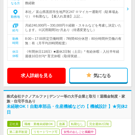
務経験
なる方
本社／ 富山県黒部市生地芦区247 ※マイカー通勤可（駐車場あ
り） ※転勤なし 【雇入れ直後】上記…
勤務地
月給240,000円～330,000円※経験・スキルなどを考慮し決定いた
します。※試用期間3か月あり（待遇変更なし）
給与
8:00～17:00所定労働時間：7時間40分休憩：80分時間外労働の有
勤務
時間
無：有（月平均20時間程度）
《年間休日118日》■週休2日制（土日）* 有給休暇：入社半年経
休日
休暇
過後10日付与* 育児休暇（取得実績…
求人詳細を見る
気になる
株式会社テクノアルファ | デンソー等の大手企業と取引！退職金制度・家
族・住宅手当あり
未経験OK！自動車部品・生産機械などの【 機械設計 】★完休2
日
正社員
職種・業種未経験OK
急募
転勤なし
完全週休2日制
第二新卒歓迎
リモートワーク可
女性のおしごと掲載中