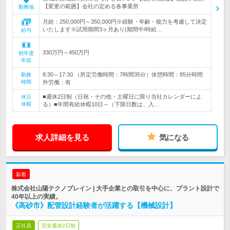
【変更の範囲】会社の定める各事業所
勤務地
月給：250,000円～350,000円※経験・年齢・能力を考慮して決定
いたします※試用期間3ヶ月あり(期間中/時給…
給与
330万円～450万円
初年度
年収
8:30～17:30 （所定労働時間：7時間35分）休憩時間：85分時間
勤務
時間
外労働：有
■週休2日制（日祝・その他・土曜日に限り当社カレンダーによ
休日
休暇
る）■年間有給休暇10日～（下限日数は、入…
求人詳細を見る
気になる
新着
株式会社山陽テクノブレイン | 大手企業との取引を中心に、プラント設計で
40年以上の実績。
《高砂市》配管設計経験者が活躍する【機械設計】
正社員
完全週休2日制