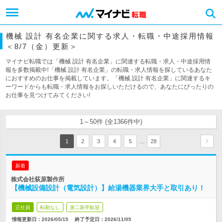
機械 設計 有名企業に関する求人・転職・中途採用情報
＜8/7（金）更新＞
マイナビ転職では「機械 設計 有名企業」に関連する転職・求人・中途採用情
報を多数掲載中!「機械 設計 有名企業」の転職・求人情報を探しているあなた
におすすめのお仕事を掲載しています。「機械 設計 有名企業」に関連するキ
ーワードからも転職・求人情報をお探しいただけるので、あなたにぴったりの
お仕事を見つけてみてください!
1～50件 (全1366件中)
…
1
2
3
4
5
28
新着
株式会社荻原製作所
【機械設備設計（電気設計）】給湯機器業界大手と取引あり！
正社員
転勤なし
第二新卒歓迎
情報更新日：2026/05/15
終了予定日：
2026/11/05