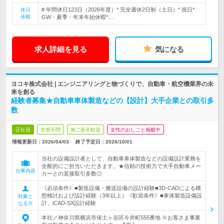
# 年間休日123日（2026年度）* 完全週休2日制（土日）* 祝日*
休日
休暇
GW・夏季・年末年始休暇*…
求人詳細を見る
気になる
ヨコキ株式会社 | エンジニアリングと物づくりで、自動車・航空機業界の未
来を創る
経験者募集★自動車車体製造などの【設計】大手企業との取引多
数
正社員
学歴不問
第二新卒歓迎
女性のおしごと掲載中
情報更新日：2026/04/03
終了予定日：
2026/10/01
当社の設備設計者として、自動車車体製造などの設備設計業務を
全般的にご担当いただきます。★信頼の技術力で大手自動車メー
仕事内容
カーとの直接取引多数◎
《必須条件》■製造設備・搬送設備の設計経験■3D-CADによる構
想検討および設計経験（3年以上）《歓迎条件》■車体製造設備設
対象と
計、iCAD-SX設計経験
なる方
本社／神奈川県横浜市保土ヶ谷区今井町555番地 ※お客さま事業