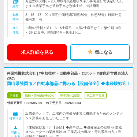
月給230,000円～280,000円※経験やスキルを考慮して決定いたし
ます※残業手当と通勤手当は別途支給。※試用期…
給与
8：15～17：00（所定労働時間7時間50分、休憩55分）時間外労
勤務
時間
働有無：有
* 週休2日制：第1・3・5土曜日 ※第2土曜日は主に繁忙期10月
休日
休暇
～3月に集中。閑散期4月～9月はお…
求人詳細を見る
気になる
井原精機株式会社 | #中核技術・自動車部品・ロボット #健康経営優良法人
2025
岡山県笠岡市／自動車部品に携わる【設備保全】◆未経験歓迎！
正社員
職種・業種未経験OK
完全週休2日制
第二新卒歓迎
情報更新日：2026/07/09
終了予定日：
2026/09/03
設備保全として、工場内の設備が正常に機能するためのメンテナ
ンス業務をお任せいたします
仕事内容
《未経験歓迎！》【必須】◆高卒以上 ◆設備保全の経験 or 製造
オペレーターの業務経験 or 工業高校の機械・電気系卒の方（設
対象と
備保全に挑戦したい方）
なる方