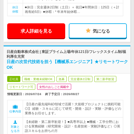
■休日：完全週休2日制（土日）＋ 祝日■年間休日：125日（＋計
休日
休暇
画有給5日）■休暇：* 年末年始休暇…
求人詳細を見る
気になる
日産自動車株式会社 | 東証プライム上場/年休121日/フレックスタイム制/福
利厚生充実
日産の次世代技術を担う【機械系エンジニア】★リモートワーク
OK
正社員
職種・業種未経験OK
急募
完全週休2日制
第二新卒歓迎
リモートワーク可
女性のおしごと掲載中
情報更新日：2026/07/24
終了予定日：
2026/08/27
【日産の最先端R&D領域で活躍！大規模プロジェクトに挑戦可能
◎】 経験・スキルに応じて研究・開発・設計・実験・評価などの
仕事内容
業務をお任せします。
【未経験・第二新卒歓迎！】■高専卒以上 ■機械・工学分野にお
ける実務経験（研究開発・設計・生産技術・実験評価など）◎英
対象と
語スキルをお持ちの方
なる方