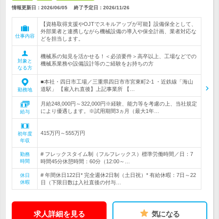
情報更新日：2026/06/05
終了予定日：
2026/11/26
【資格取得支援やOJTでスキルアップが可能】設備保全として、
外部業者と連携しながら機械設備の導入や保全計画、業者対応な
仕事内容
どを担当します。
機械系の知見を活かせる！＜必須要件＞高卒以上、工場などでの
対象と
機械系業務や設備設計等のご経験をお持ちの方
なる方
■本社・四日市工場／三重県四日市市宮東町2-1 ・近鉄線「海山
道駅」 【雇入れ直後】上記事業所 【…
勤務地
月給248,000円～322,000円※経験、能力等を考慮の上、当社規定
により優遇します。※試用期間3ヵ月（最大1年…
給与
415万円～555万円
初年度
年収
# フレックスタイム制（フルフレックス）標準労働時間／日：7
勤務
時間
時間45分休憩時間：60分（12:00～…
# 年間休日122日* 完全週休2日制（土日祝）* 有給休暇：7日～22
休日
休暇
日（下限日数は入社直後の付与…
求人詳細を見る
気になる