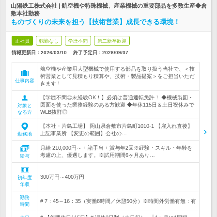
山陽鉄工株式会社 | 航空機や特殊機械、産業機械の重要部品を多数生産◆倉
敷本社勤務
ものづくりの未来を担う【技術営業】成長できる環境！
正社員
転勤なし
学歴不問
第二新卒歓迎
情報更新日：2026/03/10
終了予定日：
2026/09/07
航空機や産業用大型機械で使用する部品を取り扱う当社で、＜技
術営業として見積もり積算や、技術・製品提案＞をご担当いただ
仕事内容
きます！
【学歴不問◎未経験OK！】必須は普通運転免許！ ◆機械製図・
図面を使った業務経験のある方歓迎 ◆年休115日＆土日祝休みで
対象と
WLB抜群◎
なる方
【本社・片島工場】 岡山県倉敷市片島町1010-1 【雇入れ直後】
上記事業所 【変更の範囲】会社の…
勤務地
月給 210,000円～ + 諸手当 + 賞与年2回※経験・スキル・年齢を
考慮の上、優遇します。※試用期間6ヶ月あり…
給与
300万円～400万円
初年度
年収
勤務
# 7：45～16：35（実働8時間／休憩50分）※時間外労働有無：有
時間