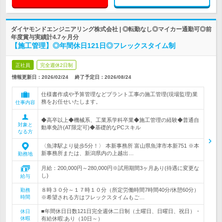
ダイヤモンドエンジニアリング株式会社 | ◎転勤なし◎マイカー通勤可◎前
年度賞与実績計4.7ヶ月分
【施工管理】◎年間休日121日◎フレックスタイム制
正社員
完全週休2日制
情報更新日：2026/02/24
終了予定日：
2026/08/24
仕様書作成や予算管理などプラント工事の施工管理(現場監理)業
務をお任せいたします。
仕事内容
◆高卒以上◆機械系、工業系学科卒業◆施工管理の経験◆普通自
対象と
動車免許(AT限定可)◆基礎的なPCスキル
なる方
〈魚津駅より徒歩5分！〉 本新事務所 富山県魚津市本新751 ※本
新事務所または、新潟県内の上越出…
勤務地
月給：200,000円～280,000円※試用期間3ヶ月あり(待遇に変更な
し)
給与
８時３０分～１７時１０分（所定労働時間7時間40分/休憩60分）
勤務
時間
※希望される方はフレックスタイムもご…
■年間休日日数121日完全週休二日制（土曜日、日曜日、祝日）・
休日
休暇
有給休暇:あり（10日～）