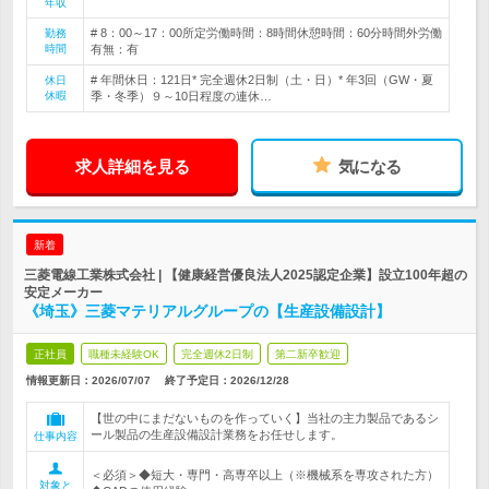
年収
# 8：00～17：00所定労働時間：8時間休憩時間：60分時間外労働
勤務
時間
有無：有
# 年間休日：121日* 完全週休2日制（土・日）* 年3回（GW・夏
休日
休暇
季・冬季）９～10日程度の連休…
求人詳細を見る
気になる
新着
三菱電線工業株式会社 | 【健康経営優良法人2025認定企業】設立100年超の
安定メーカー
《埼玉》三菱マテリアルグループの【生産設備設計】
正社員
職種未経験OK
完全週休2日制
第二新卒歓迎
情報更新日：2026/07/07
終了予定日：
2026/12/28
【世の中にまだないものを作っていく】当社の主力製品であるシ
ール製品の生産設備設計業務をお任せします。
仕事内容
＜必須＞◆短大・専門・高専卒以上（※機械系を専攻された方）
対象と