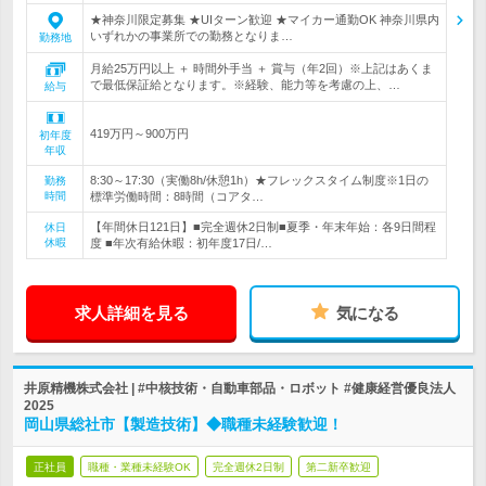
★神奈川限定募集 ★UIターン歓迎 ★マイカー通勤OK 神奈川県内
いずれかの事業所での勤務となりま…
勤務地
月給25万円以上 ＋ 時間外手当 ＋ 賞与（年2回）※上記はあくま
で最低保証給となります。※経験、能力等を考慮の上、…
給与
419万円～900万円
初年度
年収
8:30～17:30（実働8h/休憩1h）★フレックスタイム制度※1日の
勤務
時間
標準労働時間：8時間（コアタ…
【年間休日121日】■完全週休2日制■夏季・年末年始：各9日間程
休日
休暇
度 ■年次有給休暇：初年度17日/…
求人詳細を見る
気になる
井原精機株式会社 | #中核技術・自動車部品・ロボット #健康経営優良法人
2025
岡山県総社市【製造技術】◆職種未経験歓迎！
正社員
職種・業種未経験OK
完全週休2日制
第二新卒歓迎