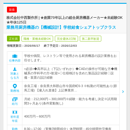
新着
株式会社中西製作所 | ★創業70年以上の総合厨房機器メーカー★未経験OK
★年休125日
業務用厨房機器の【機械設計】学校給食シェアトップクラス
正社員
職種・業種未経験OK
完全週休2日制
第二新卒歓迎
情報更新日：2026/06/17
終了予定日：
2026/12/03
学校や病院、レストラン等で使用される厨房機器の設計業務をお
任せします。
仕事内容
<必須>◆高卒以上（下記いずれか）◆CADの操作が可能な方◆機
械系の学科卒の方<歓迎>◇仕様検討を含めた製品設計経験◇設
対象と
備・装置の設計経験
なる方
奈良工場：奈良県大和郡山市今国府町6-3 ※転勤の可能性あり(群
馬工場) 【雇入れ直後】上記事業所…
勤務地
月給：212,000円～300,000円※経験・能力を考慮し決定※試用期
間3ヶ月あり(条件変動無し)
給与
400万円～600万円
初年度
年収
8:30～17:00 （実働7時間45分）休憩時間：45分時間外労働有
勤務