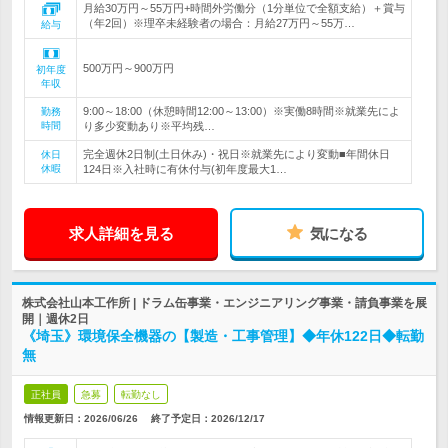
月給30万円～55万円+時間外労働分（1分単位で全額支給）＋賞与
（年2回）※理卒未経験者の場合：月給27万円～55万…
給与
500万円～900万円
初年度
年収
9:00～18:00（休憩時間12:00～13:00）※実働8時間※就業先によ
勤務
時間
り多少変動あり※平均残…
完全週休2日制(土日休み)・祝日※就業先により変動■年間休日
休日
休暇
124日※入社時に有休付与(初年度最大1…
求人詳細を見る
気になる
株式会社山本工作所 | ドラム缶事業・エンジニアリング事業・請負事業を展
開｜週休2日
《埼玉》環境保全機器の【製造・工事管理】◆年休122日◆転勤
無
正社員
急募
転勤なし
情報更新日：2026/06/26
終了予定日：
2026/12/17