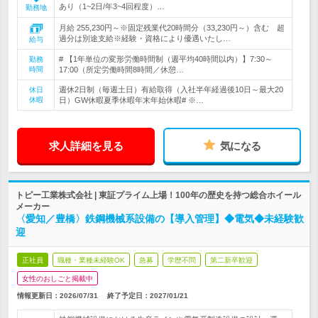
あり（1~2日/年3~4回程度）…
勤務地
月給 255,230円～※固定残業代20時間分（33,230円～）含む 超
過分は別途支給※経験・資格により優遇いたし…
給与
# 【1年単位の変形労働時間制（週平均40時間以内）】7:30～
勤務
時間
17:00（所定労働時間8時間／休憩…
週休2日制（毎週土日）有給取得（入社半年経過後10日～最大20
休日
休暇
日）GW休暇夏季休暇年末年始休暇# ※…
求人詳細を見る
気になる
トピー工業株式会社 | 東証プライム上場！100年の歴史を持つ総合ホイール
メーカー
〈愛知／豊橋〉鉄鋼機械系設備の【導入管理】◆電気◆未経験歓
迎
正社員
職種・業種未経験OK
急募
学歴不問
第二新卒歓迎
女性のおしごと掲載中
情報更新日：2026/07/31
終了予定日：
2027/01/21