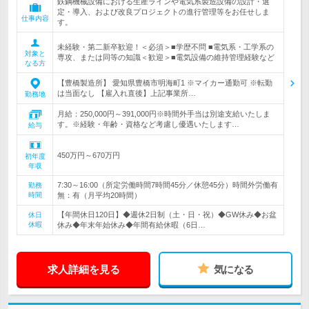
鉄鋼機械設備における生産ラインや電気系製造設備の設計・選
定・導入、および改良プロジェクトの進行管理等をお任せしま
仕事内容
す。
未経験・第二新卒歓迎！＜必須＞■学歴不問 ■電気系・工学系の
対象と
専攻、または同等の知識＜歓迎＞■電気設備の維持管理経験など
なる方
【豊橋製造所】 愛知県豊橋市明海町1 ※マイカー通勤可 ※転勤
は当面なし 【雇入れ直後】上記事業所…
勤務地
月給：250,000円～391,000円※時間外手当は別途支給いたしま
す。※経験・年齢・資格など考慮し優遇いたします…
給与
450万円～670万円
初年度
年収
7:30～16:00（所定労働時間7時間45分／休憩45分）時間外労働有
勤務
時間
無：有（月平均20時間）
【年間休日120日】◆週休2日制（土・日・祝）◆GW休み◆お盆
休日
休暇
休み◆年末年始休み◆年間有給休暇（6日…
求人詳細を見る
気になる