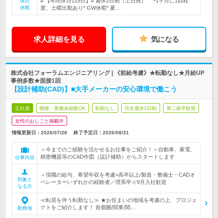
# 【年間休日115日】# 週休2日制（土日祝） └1ヶ月に1回程
休日
休暇
度、土曜出勤あり* GW休暇* 夏…
求人詳細を見る
気になる
株式会社フォーラムエンジニアリング | 《前給考慮》★転勤なし★月給UP
事例多数★面接1回
【設計補助(CAD)】■大手メーカーの安心環境で働こう
正社員
職種・業種未経験OK
転勤なし
完全週休2日制
第二新卒歓迎
女性のおしごと掲載中
情報更新日：2026/07/28
終了予定日：
2026/08/31
＜今までのご経験を活かせるお仕事をご紹介！＞自動車、家電、
精密機器等のCAD作図（設計補助）からスタートします
仕事内容
＜現職の給与、希望年収を考慮>高卒以上/製造・整備士・CADオ
対象と
ペレーターいずれかの経験者／理系卒☆9月入社歓迎
なる方
≪転居を伴う転勤なし≫ ★お住まいの地域を考慮の上、プロジェ
クトをご紹介します！ 首都圏/関東/関…
勤務地