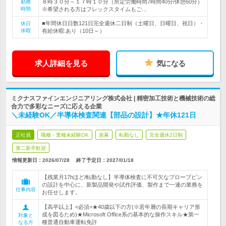
８時３０分～１７時１０分（所定労働時間7時間40分/休憩60分）
勤務
時間
※希望される方はフレックスタイムもご…
■年間休日日数121日完全週休二日制（土曜日、日曜日、祝日）・
休日
休暇
有給休暇:あり（10日～）
求人詳細を見る
気になる
ミクナスファインエンジニアリング株式会社 | 精密加工技術と機械技術の総
合力で多彩なニーズに応える企業
＼未経験OK／半導体検査関連【部品の設計】★年休121日
正社員
職種・業種未経験OK
急募
転勤なし
完全週休2日制
第二新卒歓迎
情報更新日：2026/07/28
終了予定日：
2027/01/18
【残業月17hほど/転勤なし】半導体検査に不可欠なプローブピン
の設計を中心に、新製品開発や試作評価、製作まで一連の業務を
仕事内容
お任せします。
【高卒以上】<必須>★40歳以下の方(※若年層の長期キャリア形
成を図るため)★Microsoft Office系の基本的な操作スキル★第一
対象と
種普通自動車運転免許
なる方