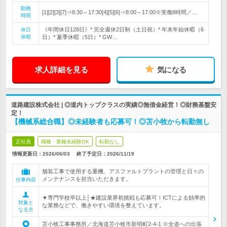
勤務
[1][2][3][7]⇒8:30～17:30[4][5][6]⇒8:00～17:00※実働8時間／…
時間
《年間休日128日》* 完全週休2日制（土日祝）* 年末年始休暇（6
休日
休暇
日）* 夏季休暇（5日）* GW…
求人詳細を見る
気になる
道路建設株式会社 | ◎道内トップクラスの実績◎無借金経営！◎財務基盤安
定！
【機械系総合職】◎未経験者も応募可！◎苫小牧から転勤無し
正社員
職種・業種未経験OK
転勤なし
情報更新日：2026/06/03
終了予定日：
2026/11/19
舗装工事で使用する重機、アスファルトプラントの管理と日々の
メンテナンスを担当いただきます。
仕事内容
▼専門学校卒以上│★建設業界初挑戦も応募可！ICTによる効率的
対象と
な業務などで、働きやすい環境を整えています。
なる方
苫小牧工事事務所／北海道苫小牧市新明町2-4-1 ※全道への出張