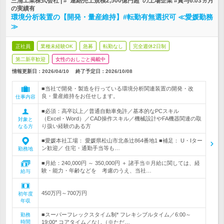
三浦工業株式会社 | #"連結売上規模2,500億円超"の上場企業 #賞与6.03ヵ月
の実績有
環境分析装置の【開発・量産維持】#転勤有無選択可 ≪愛媛勤務
≫
正社員
業種未経験OK
急募
転勤なし
完全週休2日制
第二新卒歓迎
女性のおしごと掲載中
情報更新日：2026/04/10
終了予定日：
2026/10/08
■当社で開発・製造を行っている環境分析関連装置の開発・改
良・量産維持をお任せします。
仕事内容
■必須：高卒以上／普通自動車免許／基本的なPCスキル
（Excel・Word）／CAD操作スキル／機械設計やFA機器関連の取
対象と
り扱い経験のある方
なる方
■愛媛本社工場： 愛媛県松山市北条辻864番地1 ■補足： U・Iター
ン歓迎／ 住宅・通勤手当等も…
勤務地
■月給：240,000円 ～ 350,000円 ＋ 諸手当※月給に関しては、経
験・能力・年齢などを 考慮のうえ、当社…
給与
450万円～700万円
初年度
年収
■スーパーフレックスタイム制* フレキシブルタイム／6:00～
勤務
時間
19:00* コアタイム／なし（※ただ…