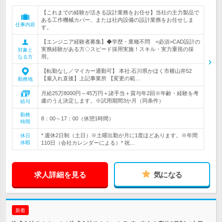
【これまでの経験が活きる設計業務をお任せ】当社の主力製品で
ある工作機械カバー、または社内設備の設計業務をお任せしま
仕事内容
す。
【エンジニア経験者募集】◆学歴・業種不問 <必須>CAD設計の
実務経験がある方◇スピード採用実施！スキル・実力重視の採
対象と
用。
なる方
【転勤なし／マイカー通勤可】 本社:石川県かほく市横山井52
【雇入れ直後】上記事業所 【変更の範…
勤務地
月給25万8000円～45万円＋諸手当＋賞与年2回※年齢・経験を考
慮のうえ決定します。※試用期間3か月（同条件）
給与
勤務
8：00～17：00（休憩1時間）
時間
* 週休2日制（土日）※土曜出勤が月に1度ほどあります。※年間
休日
休暇
110日（会社カレンダーによる）* 祝…
求人詳細を見る
気になる
新着