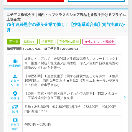
ニチアス株式会社 | 国内トップクラスのシェア製品を多数手掛けるプライム
上場企業
75年連続黒字の優良企業で働く！【技術系総合職】賞与実績7か
月
正社員
転勤なし
学歴不問
完全週休2日制
女性のおしごと掲載中
情報更新日：2026/07/31
終了予定日：
2026/09/03
経験などに応じて、金型設計／生産設備導入／スマートファクト
リー推進／製造工程改善／設備管理・導入／自動外観検査装置の
仕事内容
開発のいずれかをお任せ。
【学歴不問】★生産技術系に関する経験のある方を募集！★創業
100年以上！強固な基盤あり ★月給24.8万円以上 ★手厚い福利厚
対象と
生！住宅・食事手当あり
なる方
【奈良・東京・神奈川・岐阜いずれかでの勤務】 [1][2] メタコー
ト工業株式会社奈良工場／奈良県…
勤務地
月給：248,200円～417,300円[1][2]月給：272,300円～406,900円
[3][7]月給：278…
給与
460万円～810万円
初年度
年収