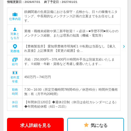
情報更新日：2026/07/31
終了予定日：
2027/01/21
鉄鋼関連の生産設備における保守・点検から、日々の稼働モニタ
リング、中長期的なメンテナンス計画の立案までをお任せしま
仕事内容
す。
業種・職種未経験や第二新卒歓迎！＜必須＞■学歴不問■何らかの
対象と
メンテナンス経験、または理系の知識（機械・電気等）
なる方
【豊橋製造所】 愛知県豊橋市明海町1 ※転勤は当面なし 【雇入
れ直後】上記事業所 【変更の範囲】会…
勤務地
月給：250,000円～378,400円※時間外手当は別途支給いたしま
す。※経験・年齢・資格など考慮し優遇いたします…
給与
450万円～740万円
初年度
年収
7:30～16:00（所定労働時間7時間45分／休憩45分）時間外労働有
勤務
時間
無：有（月平均20時間）
【年間休日120日】◆週休2日制（休日は会社カレンダーによる）
休日
休暇
◆年間有給休暇（6日～21日）
求人詳細を見る
気になる