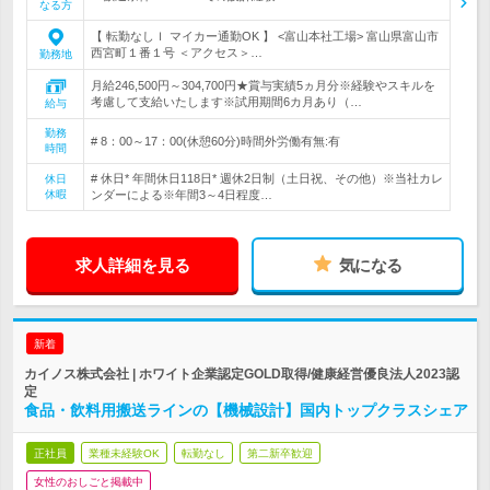
なる方
【 転勤なしｌ マイカー通勤OK 】 <富山本社工場> 富山県富山市
西宮町１番１号 ＜アクセス＞…
勤務地
月給246,500円～304,700円★賞与実績5ヵ月分※経験やスキルを
考慮して支給いたします※試用期間6カ月あり（…
給与
勤務
# 8：00～17：00(休憩60分)時間外労働有無:有
時間
# 休日* 年間休日118日* 週休2日制（土日祝、その他）※当社カレ
休日
休暇
ンダーによる※年間3～4日程度…
求人詳細を見る
気になる
新着
カイノス株式会社 | ホワイト企業認定GOLD取得/健康経営優良法人2023認
定
食品・飲料用搬送ラインの【機械設計】国内トップクラスシェア
正社員
業種未経験OK
転勤なし
第二新卒歓迎
女性のおしごと掲載中