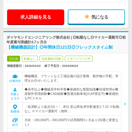
求人詳細を見る
気になる
ダイヤモンドエンジニアリング株式会社 | ◎転勤なし◎マイカー通勤可◎前
年度賞与実績計4.7ヶ月分
【機械機器設計】◎年間休日121日◎フレックスタイム制
正社員
転勤なし
完全週休2日制
リモートワーク可
情報更新日：2026/02/24
終了予定日：
2026/08/24
機械機器、プラントなど工場設備の設計業務、製作物の手配、管
理をお任せいたします。
仕事内容
◆高卒以上◆機械系学科卒業◆基礎的な製図知識◆現場管理or機
器製作管理経験◆CAD経験◆普通自動車免許(AT限定可)◆基礎的
対象と
なPCスキル
なる方
〈魚津駅より徒歩3分！〉 本社 富山県魚津市釈迦堂1-7-22 ※転勤
なし ※マイカー通勤可（無料…
勤務地
月給：180,000円～300,000円※試用期間3ヶ月あり(待遇に変更な
し)
給与