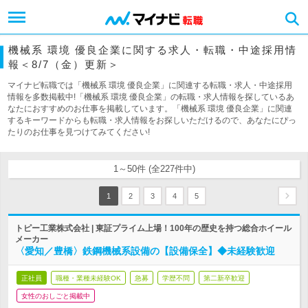
機械系 環境 優良企業に関する求人・転職・中途採用情
報＜8/7（金）更新＞
マイナビ転職では「機械系 環境 優良企業」に関連する転職・求人・中途採用
情報を多数掲載中!「機械系 環境 優良企業」の転職・求人情報を探しているあ
なたにおすすめのお仕事を掲載しています。「機械系 環境 優良企業」に関連
するキーワードからも転職・求人情報をお探しいただけるので、あなたにぴっ
たりのお仕事を見つけてみてください!
1～50件 (全227件中)
1
2
3
4
5
トピー工業株式会社 | 東証プライム上場！100年の歴史を持つ総合ホイール
メーカー
〈愛知／豊橋〉鉄鋼機械系設備の【設備保全】◆未経験歓迎
正社員
職種・業種未経験OK
急募
学歴不問
第二新卒歓迎
女性のおしごと掲載中