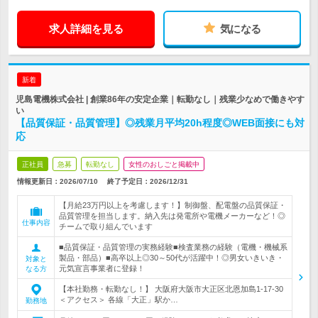
求人詳細を見る
気になる
新着
児島電機株式会社 | 創業86年の安定企業｜転勤なし｜残業少なめで働きやす
い
【品質保証・品質管理】◎残業月平均20h程度◎WEB面接にも対
応
正社員
急募
転勤なし
女性のおしごと掲載中
情報更新日：2026/07/10
終了予定日：
2026/12/31
【月給23万円以上を考慮します！】制御盤、配電盤の品質保証・
品質管理を担当します。納入先は発電所や電機メーカーなど！◎
仕事内容
チームで取り組んでいます
■品質保証・品質管理の実務経験■検査業務の経験（電機・機械系
製品・部品）■高卒以上◎30～50代が活躍中！◎男女いきいき・
対象と
元気宣言事業者に登録！
なる方
【本社勤務・転勤なし！】 大阪府大阪市大正区北恩加島1-17-30
＜アクセス＞ 各線「大正」駅か…
勤務地