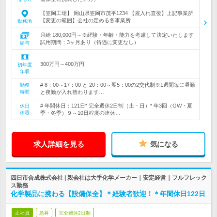
【笠岡工場】 岡山県笠岡市茂平1234 【雇入れ直後】上記事業所
【変更の範囲】会社の定める各事業所
勤務地
月給 180,000円～※経験・年齢・能力を考慮して決定いたします
試用期間：3ヶ月あり（待遇に変更なし）
給与
300万円～400万円
初年度
年収
# 8：00～17：00 と 20：00～翌5：00の2交代制※1週間毎に昼勤
勤務
時間
と夜勤が入れ替わります…
# 年間休日：121日* 完全週休2日制（土・日）* 年3回（GW・夏
休日
休暇
季・冬季）９～10日程度の連休…
求人詳細を見る
気になる
四日市合成株式会社 | 親会社は大手化学メーカー｜安定経営｜フルフレック
ス勤務
化学製品に携わる【設備保全】＊経験者歓迎！＊年間休日122日
正社員
急募
完全週休2日制