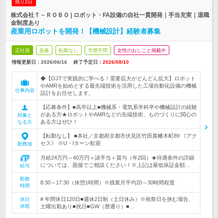
残り2日
株式会社Ｔ－ＲＯＢＯ | ロボット・FA設備の自社一貫開発｜手当充実｜退職
金制度あり
産業用ロボットを開発！【機械設計】経験者募集
正社員
急募
転勤なし
学歴不問
女性のおしごと掲載中
情報更新日：2026/06/16
終了予定日：
2026/08/10
◆【OJTで実践的に学べる！需要拡大がどんどん拡大】ロボット
やAMRを始めとする最先端技術を活用した工場自動化設備の機械
仕事内容
設計をお任せします。
【応募条件】■高卒以上■機械系・電気系学科卒や機械設計の経験
がある方★ロボットやAMRなどの先端技術、ものづくりに関心の
対象と
ある方はぜひ！
なる方
【転勤なし】 ■本社／京都府京都市伏見区竹田真幡木町89 《アク
セス》 ※U・Iターン歓迎
勤務地
月給24万円～40万円＋諸手当＋賞与（年2回）★待遇条件の詳細
については、面接でご相談ください！※上記は最低保証金額…
給与
勤務
8:30～17:30（休憩1時間）※残業月平均20～30時間程度
時間
# 年間休日120日■週休2日制（土日休み）※祝祭日を挟む場合、
休日
休暇
土曜出勤あり■祝日■GW（暦通り）■…