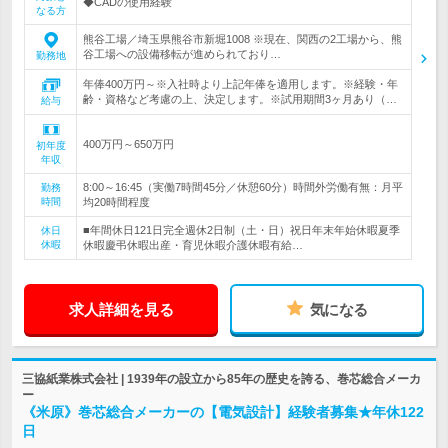
◆CADの使用経験
なる方
熊谷工場／埼玉県熊谷市新堀1008 ※現在、関西の2工場から、熊
谷工場への設備移転が進められており…
勤務地
年俸400万円～※入社時より上記年俸を適用します。※経験・年
齢・資格など考慮の上、決定します。※試用期間3ヶ月あり（…
給与
400万円～650万円
初年度
年収
8:00～16:45（実働7時間45分／休憩60分）時間外労働有無：月平
勤務
時間
均20時間程度
■年間休日121日完全週休2日制（土・日）祝日年末年始休暇夏季
休日
休暇
休暇慶弔休暇出産・育児休暇介護休暇有給…
求人詳細を見る
気になる
三協紙業株式会社 | 1939年の設立から85年の歴史を誇る、巻芯総合メーカ
ー
《米原》巻芯総合メーカーの【電気設計】経験者募集★年休122
日