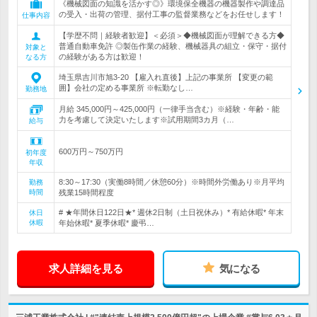
《機械図面の知識を活かす◎》環境保全機器の機器製作や調達品
の受入・出荷の管理、据付工事の監督業務などをお任せします！
仕事内容
【学歴不問｜経験者歓迎】＜必須＞◆機械図面が理解できる方◆
普通自動車免許 ◎製缶作業の経験、機械器具の組立・保守・据付
対象と
の経験がある方は歓迎！
なる方
埼玉県吉川市旭3-20 【雇入れ直後】上記の事業所 【変更の範
囲】会社の定める事業所 ※転勤なし…
勤務地
月給 345,000円～425,000円（一律手当含む）※経験・年齢・能
力を考慮して決定いたします※試用期間3カ月（…
給与
600万円～750万円
初年度
年収
8:30～17:30（実働8時間／休憩60分）※時間外労働あり※月平均
勤務
時間
残業15時間程度
# ★年間休日122日★* 週休2日制（土日祝休み）* 有給休暇* 年末
休日
休暇
年始休暇* 夏季休暇* 慶弔…
求人詳細を見る
気になる