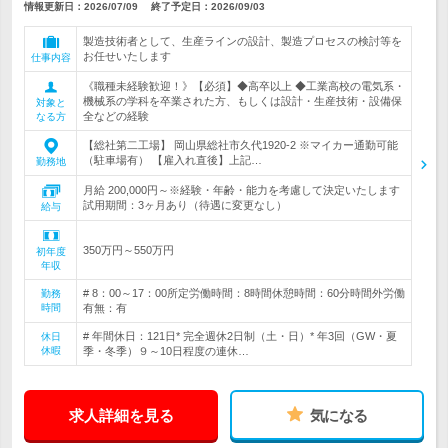
情報更新日：2026/07/09
終了予定日：
2026/09/03
製造技術者として、生産ラインの設計、製造プロセスの検討等を
お任せいたします
仕事内容
《職種未経験歓迎！》【必須】◆高卒以上 ◆工業高校の電気系・
機械系の学科を卒業された方、もしくは設計・生産技術・設備保
対象と
全などの経験
なる方
【総社第二工場】 岡山県総社市久代1920-2 ※マイカー通勤可能
（駐車場有） 【雇入れ直後】上記…
勤務地
月給 200,000円～※経験・年齢・能力を考慮して決定いたします
試用期間：3ヶ月あり（待遇に変更なし）
給与
350万円～550万円
初年度
年収
# 8：00～17：00所定労働時間：8時間休憩時間：60分時間外労働
勤務
時間
有無：有
# 年間休日：121日* 完全週休2日制（土・日）* 年3回（GW・夏
休日
休暇
季・冬季）９～10日程度の連休…
求人詳細を見る
気になる