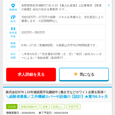
長野県岡谷市湖畔3丁目-2-23 【雇入れ直後】上記事業所 【変更
の範囲】会社の定める事業所 ※マ…
勤務地
月給18万円～27万円※経験・スキルを考慮の上、当社規定により
優遇します。※試用期間なし
給与
220万円～350万円
初年度
年収
勤務
8:30～17:15（実働8時間） ※残業は月平均17時間程度です。
時間
＼年休121日／* 完全週休2日制（土・日）* 祝日（会社カレンダ
休日
休暇
ーによる）* 有給休暇（取得率77…
求人詳細を見る
気になる
株式会社NTK | 16年連続黒字化継続中 | 働き方などホワイト企業を取得！
＼経験者募集／工作機械カバーや設備の【設計】★賞与6.5ヶ月
正社員
業種未経験OK
急募
転勤なし
学歴不問
情報更新日：2026/05/01
終了予定日：
2026/10/29