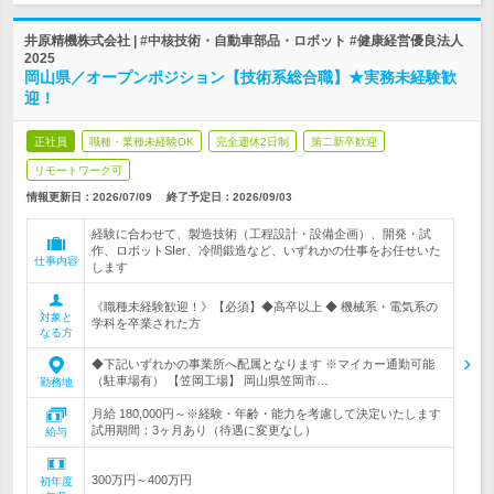
井原精機株式会社 | #中核技術・自動車部品・ロボット #健康経営優良法人
2025
岡山県／オープンポジション【技術系総合職】★実務未経験歓
迎！
正社員
職種・業種未経験OK
完全週休2日制
第二新卒歓迎
リモートワーク可
情報更新日：2026/07/09
終了予定日：
2026/09/03
経験に合わせて、製造技術（工程設計・設備企画）、開発・試
作、ロボットSIer、冷間鍛造など、いずれかの仕事をお任せいた
仕事内容
します
《職種未経験歓迎！》【必須】◆高卒以上 ◆ 機械系・電気系の
対象と
学科を卒業された方
なる方
◆下記いずれかの事業所へ配属となります ※マイカー通勤可能
（駐車場有） 【笠岡工場】 岡山県笠岡市…
勤務地
月給 180,000円～※経験・年齢・能力を考慮して決定いたします
試用期間：3ヶ月あり（待遇に変更なし）
給与
300万円～400万円
初年度