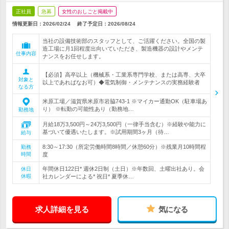
正社員
急募
女性のおしごと掲載中
情報更新日：2026/02/24
終了予定日：
2026/08/24
当社の設備技術部のスタッフとして、ご活躍ください。全国の製
造工場に月1回程度出向いていただき、製造機器の設計やメンテ
仕事内容
ナンスをお任せします。
【必須】高卒以上（機械系・工業系専門学校、または高専、大卒
対象と
以上であればなお可）◆電気制御・メンテナンスの実務経験者
なる方
米原工場／滋賀県米原市岩脇743-1 ※マイカー通勤OK（駐車場あ
り） ※転勤の可能性あり（勤務地…
勤務地
月給18万3,500円～24万3,500円（一律手当含む）※経験や能力に
基づいて優遇いたします。※試用期間3ヶ月（待…
給与
8:30～17:30（所定労働時間8時間／休憩60分）※残業月10時間程
勤務
時間
度
年間休日122日* 週休2日制（土日）※年数回、土曜出社あり。会
休日
休暇
社カレンダーによる* 祝日* 夏季休…
求人詳細を見る
気になる