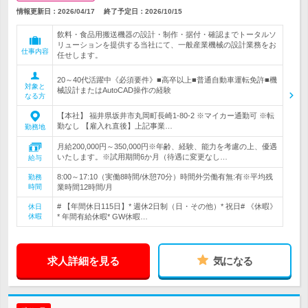
情報更新日：2026/04/17
終了予定日：
2026/10/15
飲料・食品用搬送機器の設計・制作・据付・確認までトータルソ
リューションを提供する当社にて、一般産業機械の設計業務をお
仕事内容
任せします。
20～40代活躍中《必須要件》■高卒以上■普通自動車運転免許■機
対象と
械設計またはAutoCAD操作の経験
なる方
【本社】 福井県坂井市丸岡町長崎1-80-2 ※マイカー通勤可 ※転
勤なし 【雇入れ直後】上記事業…
勤務地
月給200,000円～350,000円※年齢、経験、能力を考慮の上、優遇
いたします。※試用期間6か月（待遇に変更なし…
給与
8:00～17:10（実働8時間/休憩70分）時間外労働有無:有※平均残
勤務
時間
業時間12時間/月
# 【年間休日115日】* 週休2日制（日・その他）* 祝日# 《休暇》
休日
休暇
* 年間有給休暇* GW休暇…
求人詳細を見る
気になる