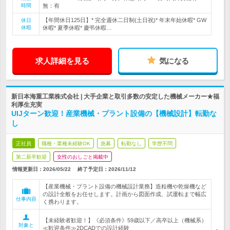
時間
無：有
【年間休日125日】* 完全週休二日制(土日祝)* 年末年始休暇* GW
休日
休暇
休暇* 夏季休暇* 慶弔休暇…
求人詳細を見る
気になる
新日本海重工業株式会社 | 大手企業と取引多数の安定した機械メーカー★福
利厚生充実
UIJターン歓迎！産業機械・プラント設備の【機械設計】転勤な
し
正社員
職種・業種未経験OK
急募
転勤なし
学歴不問
第二新卒歓迎
女性のおしごと掲載中
情報更新日：2026/05/22
終了予定日：
2026/11/12
【産業機械・プラント設備の機械設計業務】造粒機や乾燥機など
の設計全般をお任せします。計画から図面作成、試運転まで幅広
仕事内容
く携わります。
【未経験者歓迎！】《必須条件》59歳以下／高卒以上（機械系）
対象と
≪歓迎条件≫2DCADでの設計経験