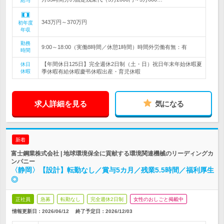
給与
343万円～370万円
初年度
年収
勤務
9:00～18:00（実働8時間／休憩1時間）時間外労働有無：有
時間
【年間休日125日】完全週休2日制（土・日）祝日年末年始休暇夏
休日
休暇
季休暇有給休暇慶弔休暇出産・育児休暇
求人詳細を見る
気になる
新着
富士鋼業株式会社 | 地球環境保全に貢献する環境関連機械のリーディングカ
ンパニー
〈静岡〉【設計】転勤なし／賞与5カ月／残業5.5時間／福利厚生
◎
正社員
急募
転勤なし
完全週休2日制
女性のおしごと掲載中
情報更新日：2026/06/12
終了予定日：
2026/12/03