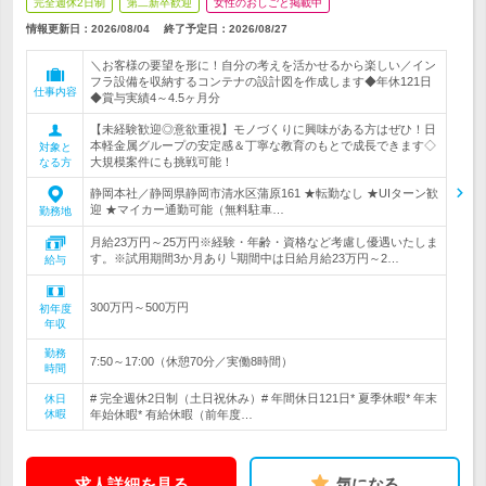
完全週休2日制
第二新卒歓迎
女性のおしごと掲載中
情報更新日：2026/08/04
終了予定日：
2026/08/27
＼お客様の要望を形に！自分の考えを活かせるから楽しい／イン
フラ設備を収納するコンテナの設計図を作成します◆年休121日
仕事内容
◆賞与実績4～4.5ヶ月分
【未経験歓迎◎意欲重視】モノづくりに興味がある方はぜひ！日
本軽金属グループの安定感＆丁寧な教育のもとで成長できます◇
対象と
大規模案件にも挑戦可能！
なる方
静岡本社／静岡県静岡市清水区蒲原161 ★転勤なし ★UIターン歓
迎 ★マイカー通勤可能（無料駐車…
勤務地
月給23万円～25万円※経験・年齢・資格など考慮し優遇いたしま
す。※試用期間3か月あり└期間中は日給月給23万円～2…
給与
300万円～500万円
初年度
年収
勤務
7:50～17:00（休憩70分／実働8時間）
時間
# 完全週休2日制（土日祝休み）# 年間休日121日* 夏季休暇* 年末
休日
休暇
年始休暇* 有給休暇（前年度…
求人詳細を見る
気になる