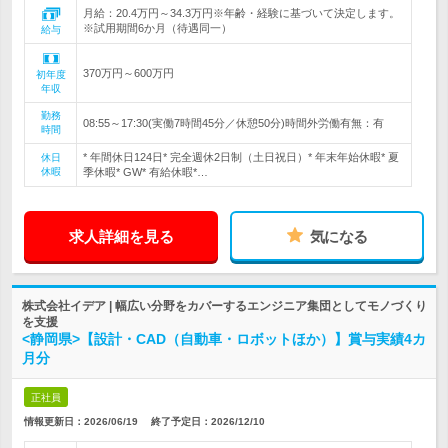
月給：20.4万円～34.3万円※年齢・経験に基づいて決定します。
※試用期間6か月（待遇同一）
給与
370万円～600万円
初年度
年収
勤務
08:55～17:30(実働7時間45分／休憩50分)時間外労働有無：有
時間
* 年間休日124日* 完全週休2日制（土日祝日）* 年末年始休暇* 夏
休日
休暇
季休暇* GW* 有給休暇*…
求人詳細を見る
気になる
株式会社イデア | 幅広い分野をカバーするエンジニア集団としてモノづくり
を支援
<静岡県>【設計・CAD（自動車・ロボットほか）】賞与実績4カ
月分
正社員
情報更新日：2026/06/19
終了予定日：
2026/12/10