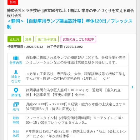
新着
株式会社ヒラテ技研 | 設立50年以上！幅広い業界のモノづくりを支える総合
設計会社
＜静岡＞【自動車用ランプ製品設計職】年休120日／フレックス
制
正社員
急募
第二新卒歓迎
女性のおしごと掲載中
情報更新日：2026/05/12
終了予定日：
2026/11/02
自動車に搭載されるランプの樹脂製品に関する、仕様提案や光学
シミュレーションなどの各種設計業務全般をお任せします。
仕事内容
＜必須＞工業高校、専門学校、大学、職業訓練校等で機械工学を
対象と
学んだ方＜歓迎＞CATIAの実務経験（1年以上） など
なる方
静岡県静岡市清水区入船町1-10 ※マイカー通勤可 【雇入れ直
後】上記事業所 【変更の範囲】会社の…
勤務地
月給220,000円～350,000円※経験・能力を考慮の上決定します※
試用期間6ヶ月（待遇に変更なし）
給与
フレックスタイム制（標準労働時間8時間）※コアタイム／10：
勤務
時間
00～15：00※フレキシブルタイム／0…
# 年間休日120日* 週休2日制（原則土日休み）* 祝日（会社カレン
休日
休暇
ダーによる）* 年次有給休暇*…