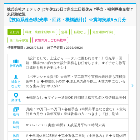
株式会社スミテック | #年休125日 #完全土日祝休み #手当・福利厚生充実 #
未経験歓迎
【技術系総合職(光学・回路・機構設計)】☆賞与実績5ヵ月分
正社員
職種・業種未経験OK
急募
転勤なし
完全週休2日制
第二新卒歓迎
女性のおしごと掲載中
情報更新日：2026/07/24
終了予定日：
2026/09/24
《設計として、上流からトータルに携われます！》◎光学・回
路・機構のいずれかの設計業務をお任せします。★イチから教育
仕事内容
◎成長を焦る必要はナシ！
《ポテンシャル採用》☆既卒・第二新卒や実務未経験者も積極採
用中！☆ ◆40歳以下の方 ◆理工系の高卒以上 ★世の中にないも
対象と
のを生み出すやりがい！
なる方
★転勤なし ★マイカー通勤OK 静岡県浜松市浜名区引佐町黒渕44
勤務地
月給：19万円～35万円＋各種手当（時間外手当など含む）＋賞与
計５カ月分（前年実績）※経験者の方につきましては、別途…
給与
勤務
8:30～17:30（実働8時間）★残業月平均30時間未満
時間
# ★年間休日125日# ★完全週休二日制（土日休み）# ★長期休暇
休日