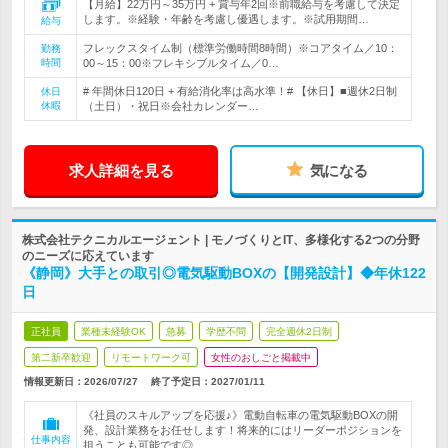
【月給】22万円～35万円 + 賞与年2回※前職給与を考慮して決定
します。※経験・年齢を考慮し優遇します。※試用期間…
給与
フレックスタイム制（標準労働時間8時間）※コアタイム／10：
勤務
時間
00～15：00※フレキシブルタイム／0…
# 年間休日120日 + 有給消化率は高水準！# 【休日】■週休2日制
休日
休暇
（土日）・祝日※会社カレンダー…
求人詳細を見る
気になる
株式会社テクニカルエージェント | モノづくりとIT、多様化する2つの分野
のニーズに応えています
《静岡》大手との取引◎電気駆動BOXの【開発設計】◆年休122
日
正社員
業種未経験OK
急募
学歴不問
完全週休2日制
第二新卒歓迎
リモートワーク可
女性のおしごと掲載中
情報更新日：2026/07/27
終了予定日：
2027/01/11
《社員のスキルアップを応援♪》電動自転車の電気駆動BOXの開
発、設計業務をお任せします！将来的にはリーダーポジションを
仕事内容
担うことも可能です◎