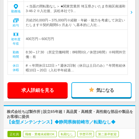
＜当面の間転勤なし＞ ■関東営業所 埼玉県さいたま市南区南浦和
3-46-2 ※入社後、浜松本社で3…
勤務地
月給250,000円～375,000円※経験・年齢・能力を考慮して決定い
たします※契約期間6ヶ月あり ＼基本的に入社…
給与
400万円～600万円
初年度
年収
8:30～17:30 （所定労働時間：8時間0分／休憩1時間）※時間外労
勤務
時間
働：有
# ＜年間休日122日＞* 週休2日制（休日は土日のみ）* 年間有給休
休日
休暇
暇10日～20日（入社半年経過…
求人詳細を見る
気になる
株式会社ちば製作所 | 設立65年超！高品質・高精度・高性能な部品や製品を
お客様に提供
【金型メンテンナンス】◆静岡県御前崎市／転勤なし◆
正社員
職種・業種未経験OK
転勤なし
学歴不問
第二新卒歓迎