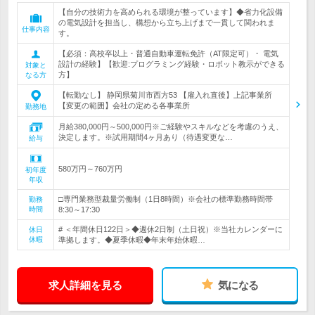
【自分の技術力を高められる環境が整っています】◆省力化設備
の電気設計を担当し、構想から立ち上げまで一貫して関われま
仕事内容
す。
【必須：高校卒以上・普通自動車運転免許（AT限定可）・ 電気
設計の経験】【歓迎:プログラミング経験・ロボット教示ができる
対象と
方】
なる方
【転勤なし】 静岡県菊川市西方53 【雇入れ直後】上記事業所
【変更の範囲】会社の定める各事業所
勤務地
月給380,000円～500,000円※ご経験やスキルなどを考慮のうえ、
決定します。※試用期間4ヶ月あり（待遇変更な…
給与
580万円～760万円
初年度
年収
□専門業務型裁量労働制（1日8時間）※会社の標準勤務時間帯
勤務
時間
8:30～17:30
# ＜年間休日122日＞◆週休2日制（土日祝）※当社カレンダーに
休日
休暇
準拠します。◆夏季休暇◆年末年始休暇…
求人詳細を見る
気になる