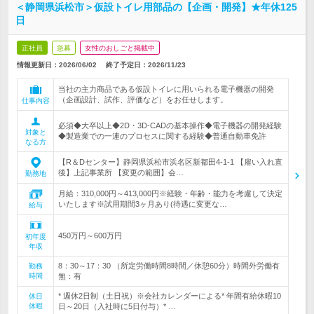
＜静岡県浜松市＞仮設トイレ用部品の【企画・開発】★年休125
日
正社員
急募
女性のおしごと掲載中
情報更新日：2026/06/02
終了予定日：
2026/11/23
当社の主力商品である仮設トイレに用いられる電子機器の開発
（企画設計、試作、評価など）をお任せします。
仕事内容
必須◆大卒以上◆2D・3D-CADの基本操作◆電子機器の開発経験
対象と
◆製造業での一連のプロセスに関する経験◆普通自動車免許
なる方
【R＆Dセンター】静岡県浜松市浜名区新都田4-1-1 【雇い入れ直
後】上記事業所 【変更の範囲】会…
勤務地
月給：310,000円～413,000円※経験・年齢・能力を考慮して決定
いたします※試用期間3ヶ月あり(待遇に変更な…
給与
450万円～600万円
初年度
年収
8：30～17：30 （所定労働時間8時間／休憩60分）時間外労働有
勤務
時間
無：有
* 週休2日制（土日祝）※会社カレンダーによる* 年間有給休暇10
休日
休暇
日～20日（入社時に5日付与）* …