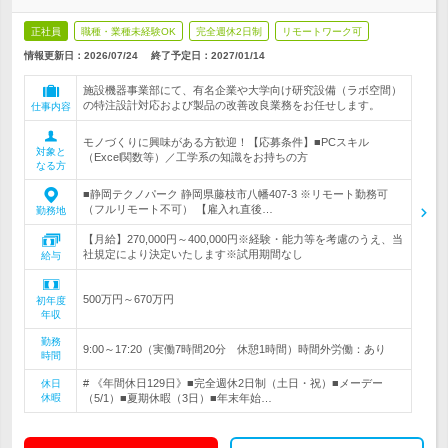
正社員
職種・業種未経験OK
完全週休2日制
リモートワーク可
情報更新日：2026/07/24
終了予定日：
2027/01/14
施設機器事業部にて、有名企業や大学向け研究設備（ラボ空間）
の特注設計対応および製品の改善改良業務をお任せします。
仕事内容
モノづくりに興味がある方歓迎！【応募条件】■PCスキル
対象と
（Excel関数等）／工学系の知識をお持ちの方
なる方
■静岡テクノパーク 静岡県藤枝市八幡407-3 ※リモート勤務可
（フルリモート不可） 【雇入れ直後…
勤務地
【月給】270,000円～400,000円※経験・能力等を考慮のうえ、当
社規定により決定いたします※試用期間なし
給与
500万円～670万円
初年度
年収
勤務
9:00～17:20（実働7時間20分 休憩1時間）時間外労働：あり
時間
# 《年間休日129日》■完全週休2日制（土日・祝）■メーデー
休日
休暇
（5/1）■夏期休暇（3日）■年末年始…