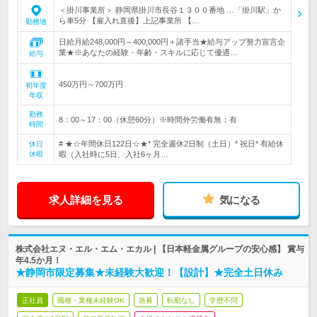
＜掛川事業所＞ 静岡県掛川市長谷１３００番地 …「掛川駅」か
ら車5分 【雇入れ直後】上記事業所 【…
勤務地
日給月給248,000円～400,000円＋諸手当★給与アップ努力宣言企
業★※あなたの経験・年齢・スキルに応じて優遇…
給与
450万円～700万円
初年度
年収
勤務
8：00～17：00（休憩60分）※時間外労働有無：有
時間
# ★☆年間休日122日☆★* 完全週休2日制（土日）* 祝日* 有給休
休日
休暇
暇（入社時に5日、入社6ヶ月…
求人詳細を見る
気になる
株式会社エヌ・エル・エム・エカル | 【日本軽金属グループの安心感】 賞与
年4.5か月！
★静岡市限定募集★未経験大歓迎！【設計】★完全土日休み
正社員
職種・業種未経験OK
急募
転勤なし
学歴不問