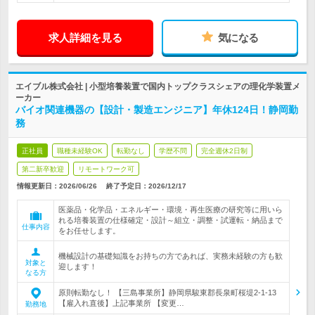
求人詳細を見る
気になる
エイブル株式会社 | 小型培養装置で国内トップクラスシェアの理化学装置メ
ーカー
バイオ関連機器の【設計・製造エンジニア】年休124日！静岡勤
務
正社員
職種未経験OK
転勤なし
学歴不問
完全週休2日制
第二新卒歓迎
リモートワーク可
情報更新日：2026/06/26
終了予定日：
2026/12/17
医薬品・化学品・エネルギー・環境・再生医療の研究等に用いら
れる培養装置の仕様確定・設計～組立・調整・試運転・納品まで
仕事内容
をお任せします。
機械設計の基礎知識をお持ちの方であれば、実務未経験の方も歓
対象と
迎します！
なる方
原則転勤なし！ 【三島事業所】静岡県駿東郡長泉町桜堤2-1-13
【雇入れ直後】上記事業所 【変更…
勤務地