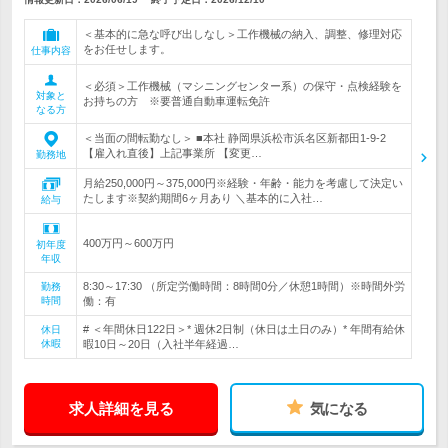
＜基本的に急な呼び出しなし＞工作機械の納入、調整、修理対応
をお任せします。
仕事内容
＜必須＞工作機械（マシニングセンター系）の保守・点検経験を
対象と
お持ちの方 ※要普通自動車運転免許
なる方
＜当面の間転勤なし＞ ■本社 静岡県浜松市浜名区新都田1-9-2
【雇入れ直後】上記事業所 【変更…
勤務地
月給250,000円～375,000円※経験・年齢・能力を考慮して決定い
たします※契約期間6ヶ月あり ＼基本的に入社…
給与
400万円～600万円
初年度
年収
8:30～17:30 （所定労働時間：8時間0分／休憩1時間）※時間外労
勤務
時間
働：有
# ＜年間休日122日＞* 週休2日制（休日は土日のみ）* 年間有給休
休日
休暇
暇10日～20日（入社半年経過…
求人詳細を見る
気になる