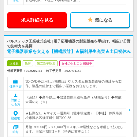
休暇
も取得OK！・祝日・GW休暇・夏…
求人詳細を見る
気になる
パルステック工業株式会社 | 電子応用機器の製造販売を手掛け、幅広い分野
で技術力を発揮
電子機器事業を支える【機構設計】★福利厚生充実★土日祝休み
正社員
急募
第二新卒歓迎
女性のおしごと掲載中
情報更新日：2026/07/31
終了予定日：
2027/01/21
3D CADを活用した機構設計やカスタム検査装置等の設計から製
作、製品の組付まで幅広い業務をお任せします。
仕事内容
《必須》◆高卒以上 ◆普通自動車運転免許（AT限定可）◆40歳
対象と
未満の方（※）
なる方
★転勤なし ★マイカー通勤可（駐車場完備） 【本社】 静岡県浜
松市浜名区細江町中川7000-35…
勤務地
月給199,000円～300,000円※スキルや適性などを考慮して決定し
ます。※試用期間3ヶ月（待遇に変更なし）
給与