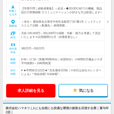
【学歴不問｜経験者募集】＜必須＞◆2D/3DCADでの機械、製品
対象と
設計の実務経験 ◎コミュニケーションが好きな方は歓迎します♪
なる方
＜本社＞ 愛知県名古屋市中村区名駅四丁目7番1号 ミッドランド
スクエア10階 ＜配属先＞ 静岡県磐…
勤務地
月給 240,000円～350,000円※経験・年齢・能力を考慮して決定
いたします※試用期間3カ月（待遇変更なし）
給与
380万円～555万円
初年度
年収
8:45～17:30（実働7時間45分／休憩60分）※時間外労働あり※月
勤務
時間
平均残業5～10時間程度
# ★年間休日122日★* 完全週休2日制（※休日は会社カレンダー
休日
休暇
による）* 有給休暇* GW休暇*…
求人詳細を見る
気になる
株式会社ハマネツ | 人にも自然にも快適な環境の創造を目指す企業｜賞与年
2回｜