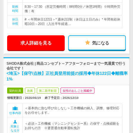
8:30～17:30 （所定労働時間：8時間0分／休憩1時間）※時間外労
勤務
時間
働：有
# ＜年間休日122日＞* 週休2日制（休日は土日のみ）* 年間有給休
休日
休暇
暇10日～20日（入社半年経過…
求人詳細を見る
気になる
SHODA株式会社 | 商品コンセプト～アフターフォローまで一気通貫で行う
会社です！
<埼玉>【保守/点検】正社員登用前提の採用◆年休122日◆離職率
1%
契約社員
急募
第二新卒歓迎
女性のおしごと掲載中
情報更新日：2026/06/19
終了予定日：
2026/12/10
＜基本的に急な呼び出しなし＞工作機械の納入、調整、修理対応
をお任せします。
仕事内容
＜必須＞工作機械（マシニングセンター系）の保守・点検経験を
対象と
お持ちの方 ※要普通自動車運転免許
なる方