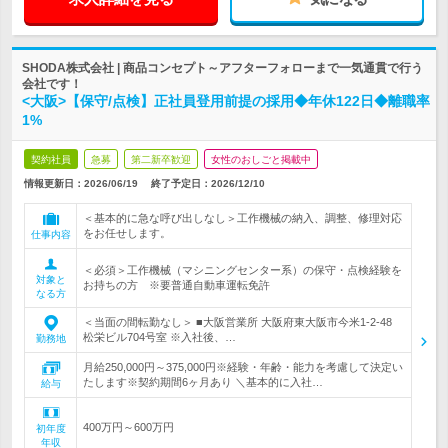
SHODA株式会社 | 商品コンセプト～アフターフォローまで一気通貫で行う
会社です！
<大阪>【保守/点検】正社員登用前提の採用◆年休122日◆離職率
1%
契約社員
急募
第二新卒歓迎
女性のおしごと掲載中
情報更新日：2026/06/19
終了予定日：
2026/12/10
＜基本的に急な呼び出しなし＞工作機械の納入、調整、修理対応
をお任せします。
仕事内容
＜必須＞工作機械（マシニングセンター系）の保守・点検経験を
対象と
お持ちの方 ※要普通自動車運転免許
なる方
＜当面の間転勤なし＞ ■大阪営業所 大阪府東大阪市今米1-2-48
松栄ビル704号室 ※入社後、…
勤務地
月給250,000円～375,000円※経験・年齢・能力を考慮して決定い
たします※契約期間6ヶ月あり ＼基本的に入社…
給与
400万円～600万円
初年度
年収