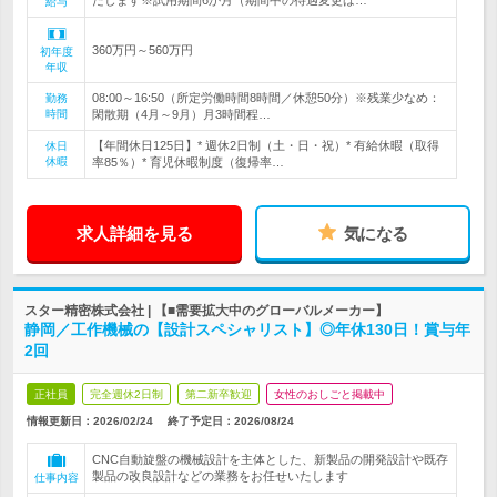
たします※試用期間6か月（期間中の待遇変更は…
給与
360万円～560万円
初年度
年収
08:00～16:50（所定労働時間8時間／休憩50分）※残業少なめ：
勤務
時間
閑散期（4月～9月）月3時間程…
【年間休日125日】* 週休2日制（土・日・祝）* 有給休暇（取得
休日
休暇
率85％）* 育児休暇制度（復帰率…
求人詳細を見る
気になる
スター精密株式会社 | 【■需要拡大中のグローバルメーカー】
静岡／工作機械の【設計スペシャリスト】◎年休130日！賞与年
2回
正社員
完全週休2日制
第二新卒歓迎
女性のおしごと掲載中
情報更新日：2026/02/24
終了予定日：
2026/08/24
CNC自動旋盤の機械設計を主体とした、新製品の開発設計や既存
製品の改良設計などの業務をお任せいたします
仕事内容