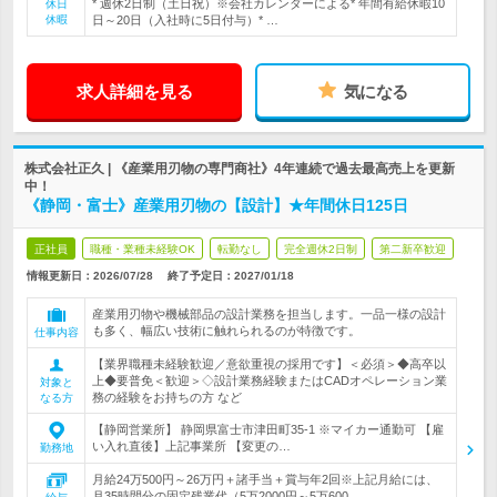
* 週休2日制（土日祝）※会社カレンダーによる* 年間有給休暇10
休日
休暇
日～20日（入社時に5日付与）* …
求人詳細を見る
気になる
株式会社正久 | 《産業用刃物の専門商社》4年連続で過去最高売上を更新
中！
《静岡・富士》産業用刃物の【設計】★年間休日125日
正社員
職種・業種未経験OK
転勤なし
完全週休2日制
第二新卒歓迎
情報更新日：2026/07/28
終了予定日：
2027/01/18
産業用刃物や機械部品の設計業務を担当します。一品一様の設計
も多く、幅広い技術に触れられるのが特徴です。
仕事内容
【業界職種未経験歓迎／意欲重視の採用です】＜必須＞◆高卒以
上◆要普免＜歓迎＞◇設計業務経験またはCADオペレーション業
対象と
務の経験をお持ちの方 など
なる方
【静岡営業所】 静岡県富士市津田町35-1 ※マイカー通勤可 【雇
い入れ直後】上記事業所 【変更の…
勤務地
月給24万500円～26万円＋諸手当＋賞与年2回※上記月給には、
月35時間分の固定残業代（5万2000円～5万600…