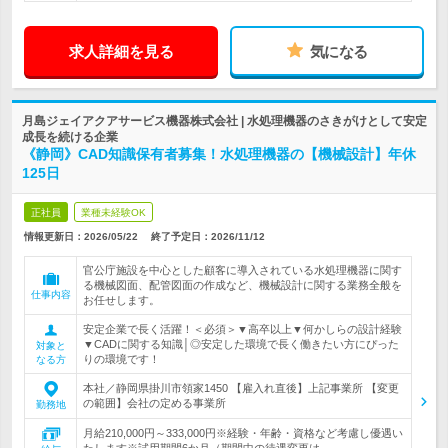
求人詳細を見る
気になる
月島ジェイアクアサービス機器株式会社 | 水処理機器のさきがけとして安定
成長を続ける企業
《静岡》CAD知識保有者募集！水処理機器の【機械設計】年休
125日
正社員
業種未経験OK
情報更新日：2026/05/22
終了予定日：
2026/11/12
官公庁施設を中心とした顧客に導入されている水処理機器に関す
る機械図面、配管図面の作成など、機械設計に関する業務全般を
仕事内容
お任せします。
安定企業で長く活躍！＜必須＞▼高卒以上▼何かしらの設計経験
▼CADに関する知識│◎安定した環境で長く働きたい方にぴった
対象と
りの環境です！
なる方
本社／静岡県掛川市領家1450 【雇入れ直後】上記事業所 【変更
の範囲】会社の定める事業所
勤務地
月給210,000円～333,000円※経験・年齢・資格など考慮し優遇い