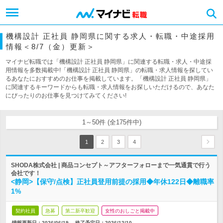
機構設計 正社員 静岡県に関する求人・転職・中途採用
情報＜8/7（金）更新＞
マイナビ転職では「機構設計 正社員 静岡県」に関連する転職・求人・中途採
用情報を多数掲載中!「機構設計 正社員 静岡県」の転職・求人情報を探してい
るあなたにおすすめのお仕事を掲載しています。「機構設計 正社員 静岡県」
に関連するキーワードからも転職・求人情報をお探しいただけるので、あなた
にぴったりのお仕事を見つけてみてください!
1～50件 (全175件中)
1
2
3
4
SHODA株式会社 | 商品コンセプト～アフターフォローまで一気通貫で行う
会社です！
<静岡>【保守/点検】正社員登用前提の採用◆年休122日◆離職率
1%
契約社員
急募
第二新卒歓迎
女性のおしごと掲載中
情報更新日：2026/06/19
終了予定日：
2026/12/10