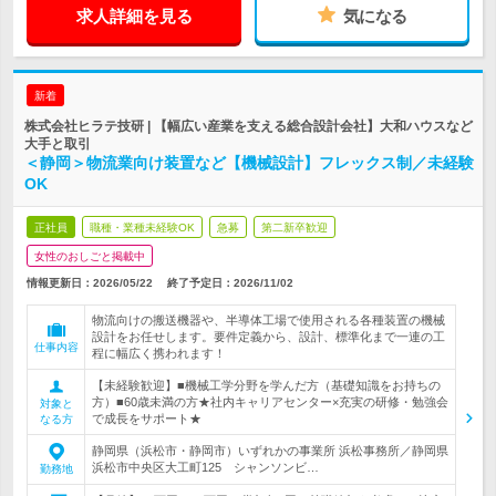
求人詳細を見る
気になる
新着
株式会社ヒラテ技研 | 【幅広い産業を支える総合設計会社】大和ハウスなど
大手と取引
＜静岡＞物流業向け装置など【機械設計】フレックス制／未経験
OK
正社員
職種・業種未経験OK
急募
第二新卒歓迎
女性のおしごと掲載中
情報更新日：2026/05/22
終了予定日：
2026/11/02
物流向けの搬送機器や、半導体工場で使用される各種装置の機械
設計をお任せします。要件定義から、設計、標準化まで一連の工
仕事内容
程に幅広く携われます！
【未経験歓迎】■機械工学分野を学んだ方（基礎知識をお持ちの
方）■60歳未満の方★社内キャリアセンター×充実の研修・勉強会
対象と
で成長をサポート★
なる方
静岡県（浜松市・静岡市）いずれかの事業所 浜松事務所／静岡県
浜松市中央区大工町125 シャンソンビ…
勤務地