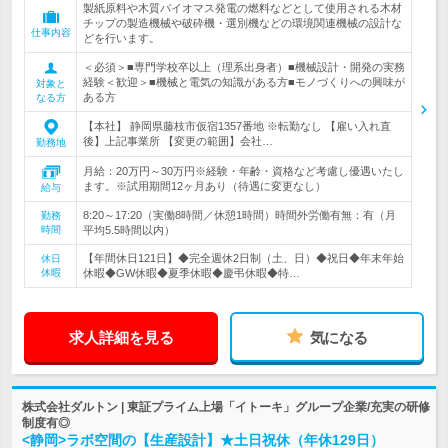
製紙原料や木質バイオマス発電の燃料などとして使用される木材
チップの製造機械や破砕機・選別機などの環境関連機械の設計な
仕事内容
どを行います。
＜必須＞■専門学校卒以上（理系出身者）■機械設計・開発の実務
経験＜歓迎＞■機械と電気の知識がある方■モノづくりへの興味が
対象と
ある方
なる方
【本社】 静岡県藤枝市仮宿1357番地 ※転勤なし 【雇い入れ直
後】上記事業所 【変更の範囲】会社…
勤務地
月給：20万円～30万円※経験・年齢・資格など考慮し優遇いたし
ます。※試用期間12ヶ月あり（待遇に変更なし）
給与
8:20～17:20（実働8時間／休憩1時間）時間外労働有無：有（月
勤務
時間
平均5.5時間以内）
【年間休日121日】◆完全週休2日制（土、日）◆祝日◆年末年始
休日
休暇
休暇◆GW休暇◆夏季休暇◆慶弔休暇◆特…
求人詳細を見る
気になる
株式会社ダルトン | 東証プライム上場「イトーキ」グループ企業/充実の研修
制度有◎
<静岡>ラボ空間の【生産設計】★土日祝休（年休129日）