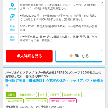
静岡県静岡市駿河区（三菱電機エンジニアリング内） JR静岡駅
より、バスで15分 ※無期雇用派遣での…
勤務地
■月給250,000円～（一律支給の諸手当含む）※経験、能力考慮の
うえ決定します※試用期間3か月あり(待遇に変更なし…
給与
8:30～17:00（所定労働時間7時間45分）※休憩45分※時間外労働
勤務
時間
あり
# ★年間休日127日★* 週休2日制（土,日）、祝日* 夏季3日、年末
休日
休暇
年始5日* その他（就業先に…
求人詳細を見る
気になる
パーソルクロステクノロジー株式会社 | PERSOLグループ｜2000社以上の
お客様と取引｜有休消化率80.3％
静岡限定募集【機械設計】☆充実の休み・キャリアパス・研修あ
り
正社員
業種未経験OK
急募
学歴不問
完全週休2日制
第二新卒歓迎
リモートワーク可
女性のおしごと掲載中
情報更新日：2026/07/30
終了予定日：
2026/12/17