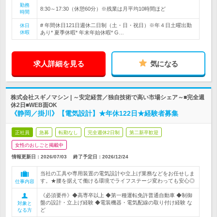
勤務
8:30～17:30（休憩60分）※残業は月平均10時間ほど
時間
# 年間休日121日週休二日制（土・日・祝日）※年４日土曜出勤
休日
休暇
あり* 夏季休暇* 年末年始休暇* G…
求人詳細を見る
気になる
株式会社スギノマシン | ～安定経営／独自技術で高い市場シェア～■完全週
休2日■WEB面OK
《静岡／掛川》【電気設計】★年休122日★経験者募集
正社員
急募
転勤なし
完全週休2日制
第二新卒歓迎
女性のおしごと掲載中
情報更新日：2026/07/03
終了予定日：
2026/12/24
当社の工具や専用装置の電気設計や立上げ業務などをお任せしま
す。★腰を据えて働ける環境でライフステージ変わっても安心◎
仕事内容
《必須要件》◆高専卒以上 ◆第一種運転免許普通自動車 ◆制御
盤の設計・立上げ経験 ◆電装機器・電気配線の取り付け経験 な
対象と
ど
なる方