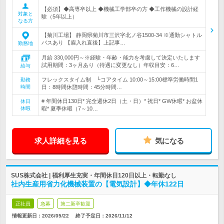
【必須】◆高専卒以上 ◆機械工学部卒の方 ◆工作機械の設計経
対象と
験（5年以上）
なる方
【菊川工場】 静岡県菊川市三沢字北ノ谷1500-34 ※通勤シャトル
バスあり 【雇入れ直後】上記事…
勤務地
月給 330,000円～※経験・年齢・能力を考慮して決定いたします
試用期間：3ヶ月あり（待遇に変更なし）年収目安：6…
給与
フレックスタイム制 └コアタイム 10:00～15:00標準労働時間1
勤務
時間
日：8時間休憩時間：45分時間…
# 年間休日130日* 完全週休2日（土・日）* 祝日* GW休暇* お盆休
休日
休暇
暇* 夏季休暇（7～10…
求人詳細を見る
気になる
SUS株式会社 | 福利厚生充実・年間休日120日以上・転勤なし
社内生産用省力化機械装置の【電気設計】◆年休122日
正社員
急募
第二新卒歓迎
情報更新日：2026/05/22
終了予定日：
2026/11/12