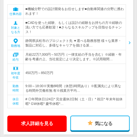
■機械分野での設計開発をお任せします■自動車関連の分野に携わ
れます！
仕事内容
■CADを使った経験、もしくは設計の経験をお持ちの方※経験の
浅い方でも応募歓迎！■さらなるスキルアップを目指せるチャン
対象と
ス！
なる方
静岡県浜松市のプロジェクト先 ▼選べる勤務形態 様々な業界・
製品に対応し、多様なキャリアを描ける派…
勤務地
月給22万7,000円～50万円（一律支給の手当を含む）※経験・年
齢を考慮の上、当社規定により決定します。※試用期間…
給与
450万円～850万円
初年度
年収
9:00～18:00※実働8時間（休憩1時間あり）※配属先により異な
勤務
時間
る時間外労働有無:有※残業月平均…
# ◎年間休日124日* 完全週休2日制（土・日）* 祝日* 年末年始休
休日
休暇
暇* GW休暇* 慶弔休暇*…
求人詳細を見る
気になる