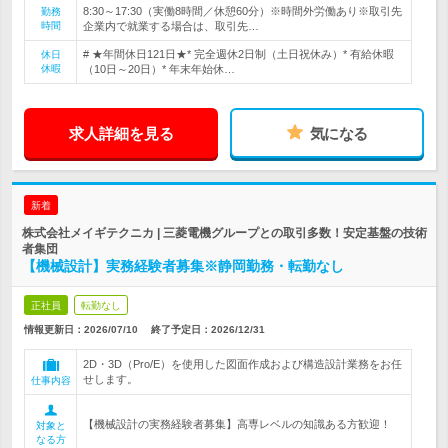
8:30～17:30（実働8時間／休憩60分）※時間外労働あり※取引先
勤務
時間
企業内で就業する場合は、取引先…
# ★年間休日121日★* 完全週休2日制（土日祝休み）* 有給休暇
休日
休暇
（10日～20日）* 年末年始休…
求人詳細を見る
気になる
新着
株式会社メイギテクニカ | 三菱電機グループとの取引多数！安定基盤の技術
者集団
【機械設計】実務経験者募集※静岡勤務・転勤なし
正社員
転勤なし
情報更新日：2026/07/10
終了予定日：
2026/12/31
2D・3D（Pro/E）を使用した図面作成および構造設計業務をお任
せします。
仕事内容
【機械設計の実務経験者募集】高専レベルの知識ある方歓迎！
対象と
なる方