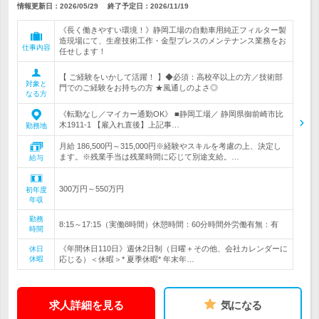
情報更新日：2026/05/29
終了予定日：
2026/11/19
《長く働きやすい環境！》静岡工場の自動車用純正フィルター製
造現場にて、生産技術工作・金型プレスのメンテナンス業務をお
仕事内容
任せします！
【 ご経験をいかして活躍！ 】◆必須：高校卒以上の方／技術部
対象と
門でのご経験をお持ちの方 ★風通しのよさ◎
なる方
《転勤なし／マイカー通勤OK》 ■静岡工場／ 静岡県御前崎市比
木1911-1 【雇入れ直後】上記事…
勤務地
月給 186,500円～315,000円※経験やスキルを考慮の上、決定し
ます。※残業手当は残業時間に応じて別途支給。…
給与
300万円～550万円
初年度
年収
勤務
8:15～17:15（実働8時間）休憩時間：60分時間外労働有無：有
時間
《年間休日110日》週休2日制（日曜＋その他、会社カレンダーに
休日
休暇
応じる）＜休暇＞* 夏季休暇* 年末年…
求人詳細を見る
気になる