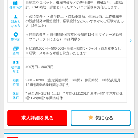
自動車やロボット、機械設備などの先行開発、機械設計、回路設
計、CAD補助、評価といったエンジニア業務をお任せします。
仕事内容
＜必須要件＞ ・高卒以上 ・自動車部品、生産設備、工作機械等
の設計開発や構造設計、艤装設計などのいずれかのご経験がある
対象と
方（2年以上）
なる方
＜静岡営業所＞ 静岡県静岡市葵区長沼南12-6 ※マイカー通勤可
（プロジェクトによる） ※静岡県を…
勤務地
月給250,000円～500,000円※試用期間3～6ヶ月（待遇変更なし）
※経験・スキルを考慮し決定いたします
給与
400万円～800万円
初年度
年収
9:00～18:00 （所定労働時間：8時間） 休憩時間：1時間残業月
勤務
時間
12.5時間※就業時間は常駐先…
* 完全週休2日制（土日）* 年間休日120日* 夏季休暇* 年末年始休
休日
休暇
暇* GW休暇* 年間有給休…
求人詳細を見る
気になる