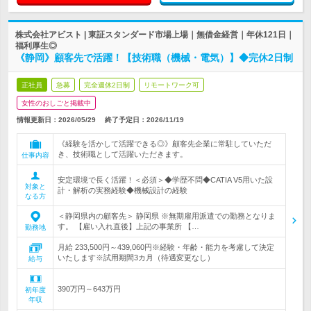
株式会社アビスト | 東証スタンダード市場上場｜無借金経営｜年休121日｜
福利厚生◎
《静岡》顧客先で活躍！【技術職（機械・電気）】◆完休2日制
正社員
急募
完全週休2日制
リモートワーク可
女性のおしごと掲載中
情報更新日：2026/05/29
終了予定日：
2026/11/19
《経験を活かして活躍できる◎》顧客先企業に常駐していただ
き、技術職として活躍いただきます。
仕事内容
安定環境で長く活躍！＜必須＞◆学歴不問◆CATIA V5用いた設
対象と
計・解析の実務経験◆機械設計の経験
なる方
＜静岡県内の顧客先＞ 静岡県 ※無期雇用派遣での勤務となりま
す。 【雇い入れ直後】上記の事業所 【…
勤務地
月給 233,500円～439,060円※経験・年齢・能力を考慮して決定
いたします※試用期間3カ月（待遇変更なし）
給与
390万円～643万円
初年度
年収