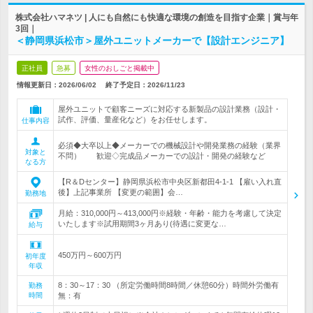
株式会社ハマネツ | 人にも自然にも快適な環境の創造を目指す企業｜賞与年
3回｜
＜静岡県浜松市＞屋外ユニットメーカーで【設計エンジニア】
正社員
急募
女性のおしごと掲載中
情報更新日：2026/06/02
終了予定日：
2026/11/23
屋外ユニットで顧客ニーズに対応する新製品の設計業務（設計・
試作、評価、量産化など）をお任せします。
仕事内容
必須◆大卒以上◆メーカーでの機械設計や開発業務の経験（業界
対象と
不問） 歓迎◇完成品メーカーでの設計・開発の経験など
なる方
【R＆Dセンター】静岡県浜松市中央区新都田4-1-1 【雇い入れ直
後】上記事業所 【変更の範囲】会…
勤務地
月給：310,000円～413,000円※経験・年齢・能力を考慮して決定
いたします※試用期間3ヶ月あり(待遇に変更な…
給与
450万円～600万円
初年度
年収
8：30～17：30 （所定労働時間8時間／休憩60分）時間外労働有
勤務
時間
無：有