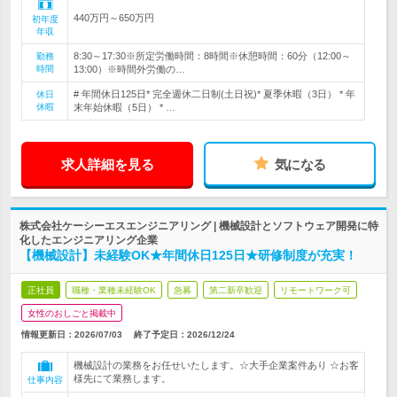
440万円～650万円
初年度
年収
8:30～17:30※所定労働時間：8時間※休憩時間：60分（12:00～
勤務
時間
13:00）※時間外労働の…
# 年間休日125日* 完全週休二日制(土日祝)* 夏季休暇（3日） * 年
休日
休暇
末年始休暇（5日） * …
求人詳細を見る
気になる
株式会社ケーシーエスエンジニアリング | 機械設計とソフトウェア開発に特
化したエンジニアリング企業
【機械設計】未経験OK★年間休日125日★研修制度が充実！
正社員
職種・業種未経験OK
急募
第二新卒歓迎
リモートワーク可
女性のおしごと掲載中
情報更新日：2026/07/03
終了予定日：
2026/12/24
機械設計の業務をお任せいたします。☆大手企業案件あり ☆お客
様先にて業務します。
仕事内容