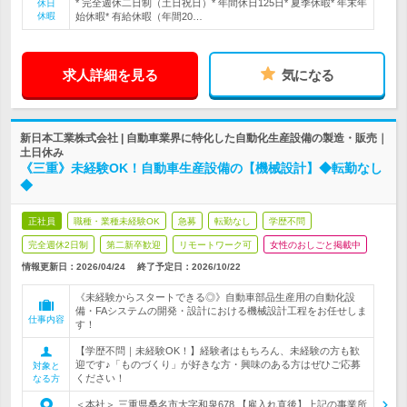
* 完全週休二日制（土日祝日）* 年間休日125日* 夏季休暇* 年末年
休日
休暇
始休暇* 有給休暇（年間20…
求人詳細を見る
気になる
新日本工業株式会社 | 自動車業界に特化した自動化生産設備の製造・販売｜
土日休み
《三重》未経験OK！自動車生産設備の【機械設計】◆転勤なし
◆
正社員
職種・業種未経験OK
急募
転勤なし
学歴不問
完全週休2日制
第二新卒歓迎
リモートワーク可
女性のおしごと掲載中
情報更新日：2026/04/24
終了予定日：
2026/10/22
《未経験からスタートできる◎》自動車部品生産用の自動化設
備・FAシステムの開発・設計における機械設計工程をお任せしま
仕事内容
す！
【学歴不問｜未経験OK！】経験者はもちろん、未経験の方も歓
迎です♪「ものづくり」が好きな方・興味のある方はぜひご応募
対象と
ください！
なる方
＜本社＞ 三重県桑名市大字和泉678 【雇入れ直後】上記の事業所