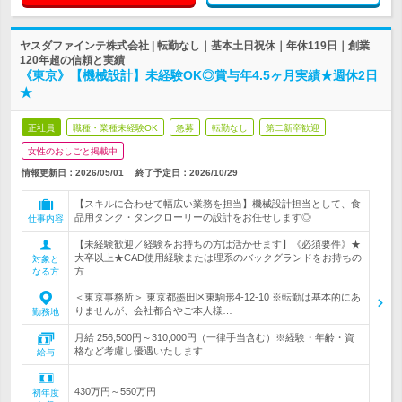
ヤスダファインテ株式会社 | 転勤なし｜基本土日祝休｜年休119日｜創業
120年超の信頼と実績
《東京》【機械設計】未経験OK◎賞与年4.5ヶ月実績★週休2日
★
正社員
職種・業種未経験OK
急募
転勤なし
第二新卒歓迎
女性のおしごと掲載中
情報更新日：2026/05/01
終了予定日：
2026/10/29
【スキルに合わせて幅広い業務を担当】機械設計担当として、食
品用タンク・タンクローリーの設計をお任せします◎
仕事内容
【未経験歓迎／経験をお持ちの方は活かせます】《必須要件》★
大卒以上★CAD使用経験または理系のバックグランドをお持ちの
対象と
方
なる方
＜東京事務所＞ 東京都墨田区東駒形4-12-10 ※転勤は基本的にあ
りませんが、会社都合やご本人様…
勤務地
月給 256,500円～310,000円（一律手当含む）※経験・年齢・資
格など考慮し優遇いたします
給与
430万円～550万円
初年度