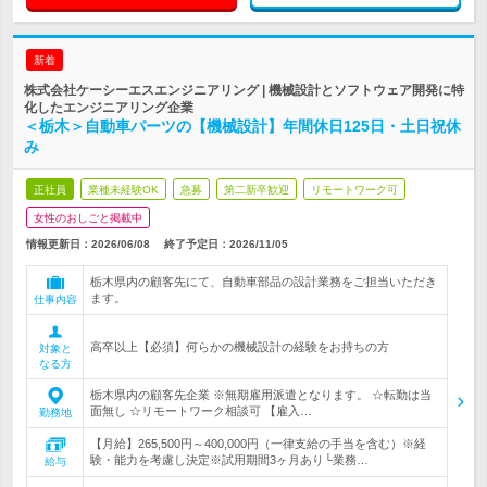
新着
株式会社ケーシーエスエンジニアリング | 機械設計とソフトウェア開発に特
化したエンジニアリング企業
＜栃木＞自動車パーツの【機械設計】年間休日125日・土日祝休
み
正社員
業種未経験OK
急募
第二新卒歓迎
リモートワーク可
女性のおしごと掲載中
情報更新日：2026/06/08
終了予定日：
2026/11/05
栃木県内の顧客先にて、自動車部品の設計業務をご担当いただき
ます。
仕事内容
高卒以上【必須】何らかの機械設計の経験をお持ちの方
対象と
なる方
栃木県内の顧客先企業 ※無期雇用派遣となります。 ☆転勤は当
面無し ☆リモートワーク相談可 【雇入…
勤務地
【月給】265,500円～400,000円（一律支給の手当を含む）※経
験・能力を考慮し決定※試用期間3ヶ月あり└業務…
給与