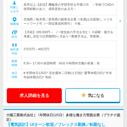
高卒以上【必須】機械系の学部学科を卒業の方 ～学校でCADの
対象と
使用経験があり、成長意欲のある方～
なる方
茨城県／栃木県／群馬県の顧客先企業 ☆転勤は当面無し ☆リモ
ートワーク可（一部従業員利用可） ※無…
勤務地
【月給】189,000円～ （一律支給の手当を含む）※経験・能力を
考慮し決定※試用期間3ヶ月あり└業務手当は、実業務…
給与
270万円～400万円
初年度
年収
勤務
8:30～17:30※休憩時間：60分※時間外労働の有無：有
時間
# 年間休日125日* 完全週休二日制(土日祝)* 夏季休暇(3日)* 年末
休日
休暇
年始休暇(5日)* 有給…
求人詳細を見る
気になる
大陽工業株式会社 | 〈年間休日125日〉多様な働き方実践企業（プラチナ認
定）
【電気設計】UIターン歓迎／フレックス勤務／転勤なし