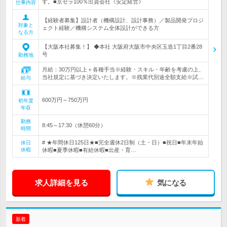
す。■京セラ100％出資会社《安定経営》
仕事内容
【経験者募集】設計者（機構設計、設計事務）／製品開発プロジ
対象と
ェクト経験／機構システム全体設計ができる方
なる方
【大阪本社募集！】 ◆本社 大阪府大阪市中央区玉造1丁目2番28
号
勤務地
月給：30万円以上＋各種手当※経験・スキル・年齢を考慮の上、
当社規定に基づき決定いたします。※残業代別途全額支給※試…
給与
600万円～750万円
初年度
年収
勤務
8:45～17:30（休憩60分）
時間
# ★年間休日125日★■完全週休2日制（土・日）■祝日■年末年始
休日
休暇
休暇■夏季休暇■有給休暇■出産・育…
求人詳細を見る
気になる
新着