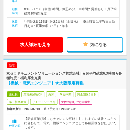
年収
8:45～17:30（実働8時間／休憩45分）※時間外労働あり※月平均
勤務
時間
残業10時間程度
* 年間休日119日* 週休2日制（土日祝） ※土曜日は年数回出勤
休日
休暇
日あり* 夏季休暇（3日）* 年末…
求人詳細を見る
気になる
新着
京セラドキュメントソリューションズ株式会社 | ★月平均残業6.3時間★各
種制度・福利厚生充実
【機械・電気エンジニア】★大阪限定募集
正社員
業種未経験OK
急募
学歴不問
完全週休2日制
第二新卒歓迎
リモートワーク可
女性のおしごと掲載中
情報更新日：2026/07/10
終了予定日：
2026/12/31
【新規事業領域にもチャレンジ可能！】これまでの経験・スキル
に合わせて、電気・機械エンジニアとして各種業務をお任せいた
仕事内容
します。