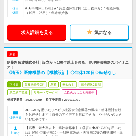
# ★年間休日126日★* 完全週休2日制（土日祝休み）* 有給休暇
休日
休暇
（10日～25日）* 年末年始休…
求人詳細を見る
気になる
新着
伊藤超短波株式会社 | 設立から100年以上を誇る、物理療法機器のパイオニ
ア！
《埼玉》医療機器の【機械設計】◇年休120日◇転勤なし
正社員
業種未経験OK
急募
転勤なし
完全週休2日制
第二新卒歓迎
リモートワーク可
女性のおしごと掲載中
情報更新日：2026/06/09
終了予定日：
2026/11/30
3D-CADを用いたリハビリ機器や治療機器の機構・筐体設計全般
をお任せします！自分のアイデアを形にできる、やりがいの大き
仕事内容
いお仕事です♪
【高専・短大卒以上｜経験者募集】＜必須＞◆3D-CADを用いた
設計経験 ◎電子機器・一般家電製品・美容機器等の機構開発・設
対象と