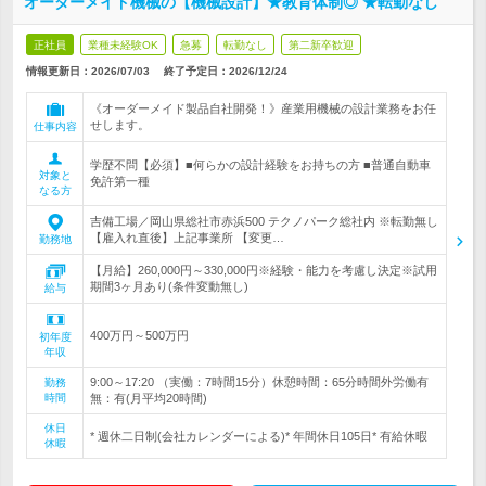
オーダーメイド機械の【機械設計】★教育体制◎ ★転勤なし
正社員
業種未経験OK
急募
転勤なし
第二新卒歓迎
情報更新日：2026/07/03
終了予定日：
2026/12/24
《オーダーメイド製品自社開発！》産業用機械の設計業務をお任
せします。
仕事内容
学歴不問【必須】■何らかの設計経験をお持ちの方 ■普通自動車
対象と
免許第一種
なる方
吉備工場／岡山県総社市赤浜500 テクノパーク総社内 ※転勤無し
【雇入れ直後】上記事業所 【変更…
勤務地
【月給】260,000円～330,000円※経験・能力を考慮し決定※試用
期間3ヶ月あり(条件変動無し)
給与
400万円～500万円
初年度
年収
9:00～17:20 （実働：7時間15分）休憩時間：65分時間外労働有
勤務
時間
無：有(月平均20時間)
休日
* 週休二日制(会社カレンダーによる)* 年間休日105日* 有給休暇
休暇