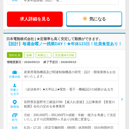
休暇
年末年始休暇（8日）* 有…
求人詳細を見る
気になる
日本電熱株式会社 | ★定着率も高く安定して勤務ができます。
【設計】毎週金曜ノー残業DAY！★年休123日！社員食堂あり！
契約社員
急募
転勤なし
完全週休2日制
情報更新日：2026/05/13
終了予定日：
2026/09/10
産業用電熱機器及び関連制御機器の研究・設計・開発業務をお任
せいたします。
仕事内容
《必須条件》■大卒以上■電気・電子・機械設計の経験がある方
対象と
なる方
長野県安曇野市三郷温3788 【雇入れ直後】上記事業所 【変更の
範囲】会社の定める各事業所
勤務地
月給：200,000円～350,000円※経験・年齢・能力を考慮して決定
いたします※試用期間6ヶ月あり(待遇に変更な…
給与
8:25～17:20 （所定労働時間：8時間）休憩時間：55分時間外労
勤務