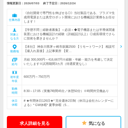
情報更新日：2026/07/03
終了予定日：
2026/12/24
《自社開発で専門性を伸ばせる◎》当社製品である、プラズマ生
成用電源または真空ロボット開発における機械設計業務をお任せ
仕事内容
します！
【学歴不問｜経験者募集】＜必須＞◆電子機器または半導体関連
装置における機械設計の経験（詳細設計以上）◎成長環境でさら
対象と
に技術を磨きませんか？
なる方
【本社】 神奈川県茅ヶ崎市萩園2500 【リモートワーク】 相談可
【雇入れ直後】上記事業所 【変…
勤務地
月給 300,000円～416,667円※経験・年齢・能力を考慮して決定
いたします※試用期間3カ月（待遇変更なし）
給与
600万円～750万円
初年度
年収
勤務
8:30～17:05（実働7時間45分／休憩50分）※時間外労働あり
時間
# ★年間休日126日★* 完全週休2日制（休日は会社カレンダーに
休日
休暇
よる）* GW休暇* 夏季休暇（5…
求人詳細を見る
気になる