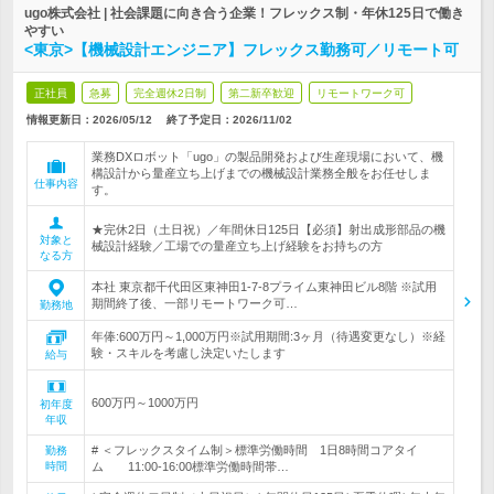
ugo株式会社 | 社会課題に向き合う企業！フレックス制・年休125日で働き
やすい
<東京>【機械設計エンジニア】フレックス勤務可／リモート可
正社員
急募
完全週休2日制
第二新卒歓迎
リモートワーク可
情報更新日：2026/05/12
終了予定日：
2026/11/02
業務DXロボット「ugo」の製品開発および生産現場において、機
構設計から量産立ち上げまでの機械設計業務全般をお任せしま
仕事内容
す。
★完休2日（土日祝）／年間休日125日【必須】射出成形部品の機
対象と
械設計経験／工場での量産立ち上げ経験をお持ちの方
なる方
本社 東京都千代田区東神田1-7-8プライム東神田ビル8階 ※試用
期間終了後、一部リモートワーク可…
勤務地
年俸:600万円～1,000万円※試用期間:3ヶ月（待遇変更なし）※経
験・スキルを考慮し決定いたします
給与
600万円～1000万円
初年度
年収
# ＜フレックスタイム制＞標準労働時間 1日8時間コアタイ
勤務
時間
ム 11:00-16:00標準労働時間帯…