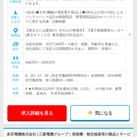
仕事内容
だきます。
<必須>◆大卒(機械や電気電子系)以上◆5年以上の3D-CADによる
バッテリパック設計or樹脂部品・導電用部品設計orバッテリパッ
対象と
クに関する評価・試験経験
なる方
【東京または愛知のいずれかの事業所】 【電子制御開発センター
(東京オフィス)】 東京都品川区北品川…
勤務地
月給日給制 32万7,600円～※能力、経験、年齢等を考慮の上、
当社規程にて決定※試用期間3カ月あり。期間中、待遇の…
給与
648万円～1043万円
初年度
年収
8：20～17：00（所定労働時間7時間45分）休憩時間：55分時間
勤務
時間
外労働有無：有※残業20～30時…
# ★年間休日129日* 完全週休2日制（土日） その他 GW、夏季
休日
休暇
休暇、 盆休み、 年末年始休暇※…
求人詳細を見る
気になる
多田電機株式会社 | 三菱電機グループ｜溶接機・熱交換器等の製品とサービ