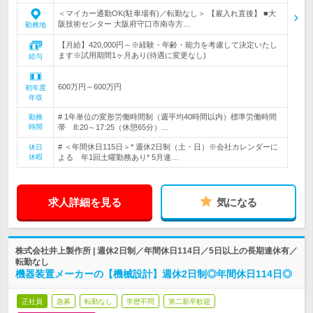
＜マイカー通勤OK(駐車場有)／転勤なし＞ 【雇入れ直後】 ■大
阪技術センター 大阪府守口市南寺方…
勤務地
【月給】420,000円～※経験・年齢・能力を考慮して決定いたし
ます※試用期間1ヶ月あり(待遇に変更なし)
給与
600万円～600万円
初年度
年収
# 1年単位の変形労働時間制（週平均40時間以内）標準労働時間
勤務
時間
帯 8:20～17:25（休憩65分）…
# ＜年間休日115日＞* 週休2日制（土・日）※会社カレンダーに
休日
休暇
よる 年1回土曜勤務あり* 5月連…
求人詳細を見る
気になる
株式会社井上製作所 | 週休2日制／年間休日114日／5日以上の長期連休有／
転勤なし
機器装置メーカーの【機械設計】週休2日制◎年間休日114日◎
正社員
急募
転勤なし
学歴不問
第二新卒歓迎