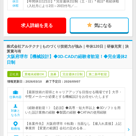
【年間休日121日】* 完全週休2日制（土・日）* 祝日* 有給休暇
休日
休暇
（入社月により2日～20日付与／…
求人詳細を見る
気になる
株式会社アルテクナ | ものづくり技術力が強み｜年休120日｜研修充実｜決
算賞与有
大阪府堺市【機械設計】◆3D-CADの経験者歓迎！◆完全週休2
日制
正社員
業種未経験OK
急募
完全週休2日制
第二新卒歓迎
情報更新日：2026/03/10
終了予定日：
2026/09/07
【最新技術の習得とキャリアアップを目指せる職場です】大手・
中堅メーカーが必要とする機械設計をお任せいたします
仕事内容
《経験者歓迎！》【必須】◆高専・短大卒以上 ◆3Dソフトを用
対象と
いた設計業務の経験 ◆製図の経験 ◆CATIAの使用経験
なる方
【各案件先】 大阪府堺市 ※転勤：当面なし 【雇入れ直後】上記
事業所 【変更の範囲】会社の定める各…
勤務地