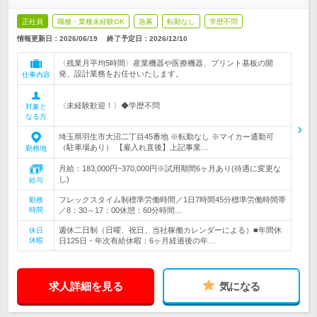
正社員
職種・業種未経験OK
急募
転勤なし
学歴不問
情報更新日：2026/06/19
終了予定日：
2026/12/10
〈残業月平均5時間〉産業機器や医療機器、プリント基板の開
発、設計業務をお任せいたします。
仕事内容
〈未経験歓迎！〉◆学歴不問
対象と
なる方
埼玉県羽生市大沼二丁目45番地 ※転勤なし ※マイカー通勤可
（駐車場あり） 【雇入れ直後】上記事業…
勤務地
月給：183,000円~370,000円※試用期間6ヶ月あり(待遇に変更な
し)
給与
フレックスタイム制標準労働時間／1日7時間45分標準労働時間帯
勤務
時間
／8：30～17：00休憩：60分時間…
週休二日制（日曜、祝日、当社稼働カレンダーによる）■年間休
休日
休暇
日125日・年次有給休暇：6ヶ月経過後の年…
求人詳細を見る
気になる