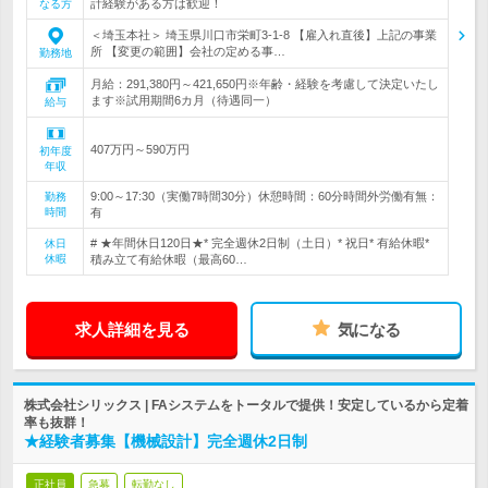
計経験がある方は歓迎！
なる方
＜埼玉本社＞ 埼玉県川口市栄町3-1-8 【雇入れ直後】上記の事業
所 【変更の範囲】会社の定める事…
勤務地
月給：291,380円～421,650円※年齢・経験を考慮して決定いたし
ます※試用期間6カ月（待遇同一）
給与
407万円～590万円
初年度
年収
9:00～17:30（実働7時間30分）休憩時間：60分時間外労働有無：
勤務
時間
有
# ★年間休日120日★* 完全週休2日制（土日）* 祝日* 有給休暇*
休日
休暇
積み立て有給休暇（最高60…
求人詳細を見る
気になる
株式会社シリックス | FAシステムをトータルで提供！安定しているから定着
率も抜群！
★経験者募集【機械設計】完全週休2日制
正社員
急募
転勤なし