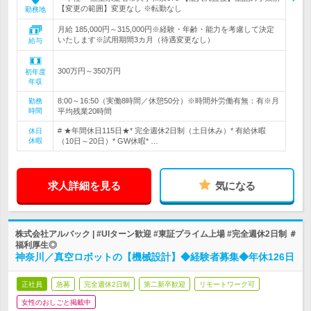
【変更の範囲】変更なし ※転勤なし
勤務地
月給 185,000円～315,000円※経験・年齢・能力を考慮して決定
いたします※試用期間3カ月（待遇変更なし）
給与
300万円～350万円
初年度
年収
8:00～16:50（実働8時間／休憩50分）※時間外労働有無：有※月
勤務
時間
平均残業20時間
# ★年間休日115日★* 完全週休2日制（土日休み）* 有給休暇
休日
休暇
（10日～20日）* GW休暇* …
求人詳細を見る
気になる
株式会社アルバック | #UIターン歓迎 #東証プライム上場 #完全週休2日制 ＃
福利厚生◎
神奈川／真空ロボットの【機械設計】◆経験者募集◆年休126日
正社員
急募
完全週休2日制
第二新卒歓迎
リモートワーク可
女性のおしごと掲載中