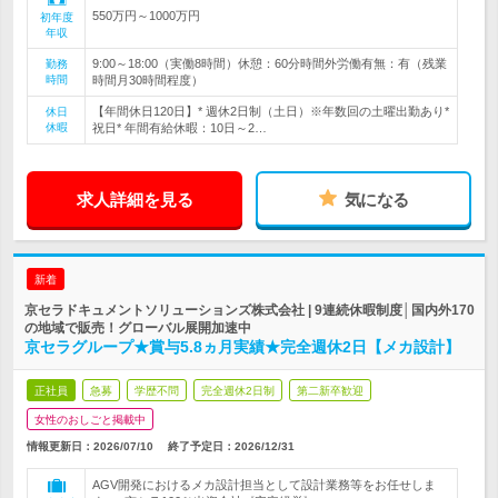
550万円～1000万円
初年度
年収
9:00～18:00（実働8時間）休憩：60分時間外労働有無：有（残業
勤務
時間
時間月30時間程度）
【年間休日120日】* 週休2日制（土日）※年数回の土曜出勤あり*
休日
休暇
祝日* 年間有給休暇：10日～2…
求人詳細を見る
気になる
新着
京セラドキュメントソリューションズ株式会社 | 9連続休暇制度│国内外170
の地域で販売！グローバル展開加速中
京セラグループ★賞与5.8ヵ月実績★完全週休2日【メカ設計】
正社員
急募
学歴不問
完全週休2日制
第二新卒歓迎
女性のおしごと掲載中
情報更新日：2026/07/10
終了予定日：
2026/12/31
AGV開発におけるメカ設計担当として設計業務等をお任せしま