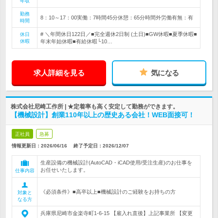
年収
勤務
8：10～17：00実働：7時間45分休憩：65分時間外労働有無：有
時間
# ＼年間休日122日／■完全週休2日制 (土日)■GW休暇■夏季休暇■
休日
休暇
年末年始休暇■有給休暇└10…
求人詳細を見る
気になる
株式会社尼崎工作所 | ★定着率も高く安定して勤務ができます。
【機械設計】創業110年以上の歴史ある会社！WEB面接可！
正社員
急募
情報更新日：2026/06/16
終了予定日：
2026/12/07
生産設備の機械設計(AutoCAD・iCAD使用/受注生産)のお仕事を
お任せいたします。
仕事内容
《必須条件》■高卒以上■機械設計のご経験をお持ちの方
対象と
なる方
兵庫県尼崎市金楽寺町1-6-15 【雇入れ直後】上記事業所 【変更