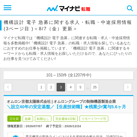
機構設計 電子 急募に関する求人・転職・中途採用情報
(3ページ目 )＜8/7（金）更新＞
マイナビ転職では「機構設計 電子 急募」に関連する転職・求人・中途採用情
報を多数掲載中!「機構設計 電子 急募」の転職・求人情報を探しているあなた
におすすめのお仕事を掲載しています。「機構設計 電子 急募」に関連するキ
ーワードからも転職・求人情報をお探しいただけるので、あなたにぴったりの
お仕事を見つけてみてください!
101～150件 (全1207件中)
…
1
2
3
4
5
25
オムロン京都太陽株式会社 | オムロングループの制御機器製造企業
＼設立40年の安定基盤／【生産技術職】★残業少/賞与5.6ヶ月
正社員
急募
転勤なし
完全週休2日制
リモートワーク可
情報更新日：2026/07/07
終了予定日：
2026/12/24
電子機器の製造ラインにおける生産技術全般を担当。設備設計か