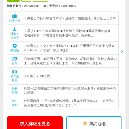
情報更新日：2026/05/01
終了予定日：
2026/10/29
＜風通しの良い環境です◎＞当社の「機械設計」をお任せします
仕事内容
＜必須＞■3D CAD経験者 ■機械組立 経験者 ■既設設備の改修、
対象と
改善経験者 ※要普通自動車運転免許／高卒以上
なる方
＜転勤なし／マイカー通勤OK＞ ■本社 三重県四日市市小古曽東
2-9-40 ⇒「小古曽」駅より徒歩…
勤務地
月給25万円～40万円＋手当＋賞与年2～3回※経験・年齢を考慮の
上、当社規定により優遇します。※試用期間6ヶ月あり。…
給与
350万円～600万円
初年度
年収
8:00～17:00※所定労働時間8時間（休憩60分あり）※残業月平均
勤務
時間
20時間
# 年間休日110日* 完全週休2日制（基本土日祝休み） ※祝日の
休日
休暇
ある週の土曜日は出勤になります。*…
求人詳細を見る
気になる