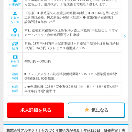
ら立ち上げ、治具検討、工程改善まで幅広く携わります。
仕事内容
《必須》■ 製造業での生産技術経験3年以上 ■ 3DCADを用いた治
工具設計経験、PLC取扱い経験《歓迎》◆ 電気/電子回路設計、
対象と
設備設計★年休128日
なる方
本社 京都府京都市南区上鳥羽塔ノ森上河原87 ※転勤なし ※マイ
カー・バイク・自転車通勤可／駐車場…
勤務地
月給: 23万円~34万円※試用期間:6ヶ月※試用期間中は日給月給制
23万円~34万円（フレックス適用外／8:15~…
給与
400万円～600万円
初年度
年収
# フレックスタイム制標準労働時間帯: 8:15~17:15標準労働時間:
勤務
時間
8時間休憩: 60分残業…
# ★年間休日: 128日* 完全週休2日制（土・日）* 祝日* 夏期休暇*
休日
休暇
年末年始休暇* 慶弔休…
求人詳細を見る
気になる
株式会社アルテクナ | ものづくり技術力が強み｜年休120日｜研修充実｜決