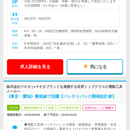
月給 213,000円～※経験・年齢・能力を考慮して決定いたします
※試用期間：3ヶ月あり（待遇に変更なし）
給与
360万円～600万円
初年度
年収
# 9：00～18：00所定労働時間：8時間休憩時間：60分時間外労働
勤務
時間
有無：有
# 年間休日：120日* 完全週休2日制（土・日）* 夏季休暇（9日）*
休日
休暇
年末年始休暇（9日）* 有…
求人詳細を見る
気になる
株式会社マキタ | ●マキタブランドを展開する世界トップクラスの電動工具
メーカー
《東京・愛知》最前線で活躍【バッテリパック開発設計者】
正社員
業種未経験OK
急募
完全週休2日制
女性のおしごと掲載中
情報更新日：2026/05/08
終了予定日：
2026/10/26
◆電動工具用バッテリパックの構造・樹脂部品・導電構造・安全
性設計など、仕様検討～量産立ち上げまでの一連業務を担当いた