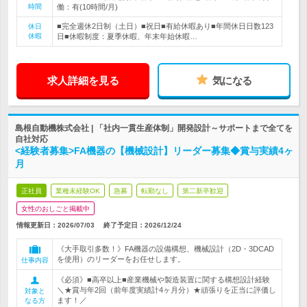
時間
働：有(10時間/月)
■完全週休2日制（土日）■祝日■有給休暇あり■年間休日日数123
休日
休暇
日■休暇制度：夏季休暇、年末年始休暇…
求人詳細を見る
気になる
島根自動機株式会社 | 「社内一貫生産体制」開発設計～サポートまで全てを
自社対応
<経験者募集>FA機器の【機械設計】リーダー募集◆賞与実績4ヶ
月
正社員
業種未経験OK
急募
転勤なし
第二新卒歓迎
女性のおしごと掲載中
情報更新日：2026/07/03
終了予定日：
2026/12/24
《大手取引多数！》FA機器の設備構想、機械設計（2D・3DCAD
を使用）のリーダーをお任せします。
仕事内容
《必須》■高卒以上■産業機械や製造装置に関する構想設計経験
＼★賞与年2回（前年度実績計4ヶ月分）★頑張りを正当に評価し
対象と
ます！／
なる方