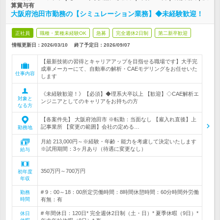
算賞与有
大阪府池田市勤務の【シミュレーション業務】◆未経験歓迎！
正社員
職種・業種未経験OK
急募
完全週休2日制
第二新卒歓迎
情報更新日：2026/03/10
終了予定日：
2026/09/07
【最新技術の習得とキャリアアップを目指せる職場です】大手完
成車メーカーにて、自動車の解析・CAEモデリングをお任せいた
仕事内容
します
《未経験歓迎！》【必須】◆理系大卒以上 【歓迎】◇CAE解析エ
対象と
ンジニアとしてのキャリアをお持ちの方
なる方
【各案件先】 大阪府池田市 ※転勤：当面なし 【雇入れ直後】上
記事業所 【変更の範囲】会社の定める…
勤務地
月給 213,000円～※経験・年齢・能力を考慮して決定いたします
※試用期間：3ヶ月あり（待遇に変更なし）
給与
350万円～700万円
初年度
年収
# 9：00～18：00所定労働時間：8時間休憩時間：60分時間外労働
勤務
時間
有無：有
# 年間休日：120日* 完全週休2日制（土・日）* 夏季休暇（9日）*
休日