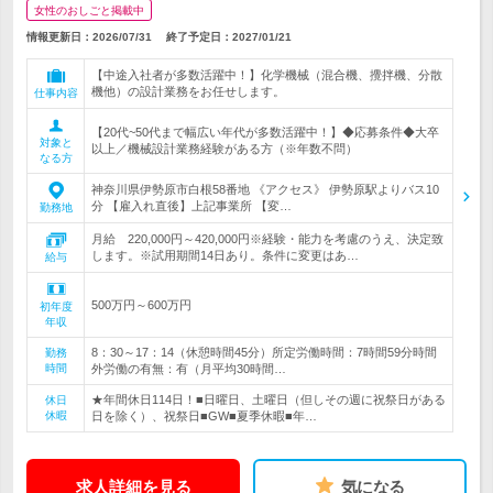
女性のおしごと掲載中
情報更新日：2026/07/31
終了予定日：
2027/01/21
【中途入社者が多数活躍中！】化学機械（混合機、攪拌機、分散
機他）の設計業務をお任せします。
仕事内容
【20代~50代まで幅広い年代が多数活躍中！】◆応募条件◆大卒
対象と
以上／機械設計業務経験がある方（※年数不問）
なる方
神奈川県伊勢原市白根58番地 《アクセス》 伊勢原駅よりバス10
分 【雇入れ直後】上記事業所 【変…
勤務地
月給 220,000円～420,000円※経験・能力を考慮のうえ、決定致
します。※試用期間14日あり。条件に変更はあ…
給与
500万円～600万円
初年度
年収
8：30～17：14（休憩時間45分）所定労働時間：7時間59分時間
勤務
時間
外労働の有無：有（月平均30時間…
★年間休日114日！■日曜日、土曜日（但しその週に祝祭日がある
休日
休暇
日を除く）、祝祭日■GW■夏季休暇■年…
求人詳細を見る
気になる