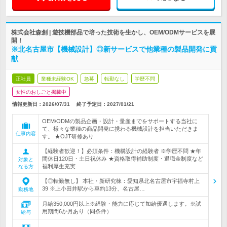
株式会社森創 | 遊技機部品で培った技術を生かし、OEM/ODMサービスを展
開！
※北名古屋市【機械設計】◎新サービスで他業種の製品開発に貢
献
正社員
業種未経験OK
急募
転勤なし
学歴不問
女性のおしごと掲載中
情報更新日：2026/07/31
終了予定日：
2027/01/21
OEM/ODMの製品企画・設計・量産までをサポートする当社に
て、様々な業種の商品開発に携わる機械設計を担当いただきま
仕事内容
す。 ★OJT研修あり
【経験者歓迎！】必須条件：機構設計の経験者 ※学歴不問 ★年
間休日120日・土日祝休み ★資格取得補助制度・退職金制度など
対象と
福利厚生充実
なる方
【◎転勤無し】 本社・新研究棟：愛知県北名古屋市宇福寺村上
39 ※上小田井駅から車約13分、名古屋…
勤務地
月給350,000円以上※経験・能力に応じて加給優遇します。※試
用期間6か月あり（同条件）
給与