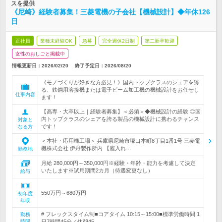
スを提供
《尼崎》経験者募集！三菱電機の子会社【機械設計】◆年休126
日
正社員
業種未経験OK
急募
完全週休2日制
第二新卒歓迎
女性のおしごと掲載中
情報更新日：2026/02/20
終了予定日：
2026/08/20
《モノづくりが好きな方必見！》国内トップクラスのシェアを誇
る、鉄鋼用溶接機または電子ビーム加工機の機械設計をお任せし
仕事内容
ます！
【高専・大卒以上｜経験者募集】＜必須＞◆機械設計の経験 ◎国
内トップクラスのシェアを誇る製品の機械設計に携わるチャンス
対象と
です！
なる方
＜本社・応用機工場＞ 兵庫県尼崎市塚口本町8丁目1番1号 三菱電
機株式会社 伊丹製作所内 【雇入れ…
勤務地
月給 280,000円～350,000円※経験・年齢・能力を考慮して決定
いたします※試用期間2カ月（待遇変更なし）
給与
550万円～680万円
初年度
年収
# フレックスタイム制■コアタイム 10:15～15:00■標準労働時間 1
勤務
時間
日7時間45分／休憩45…