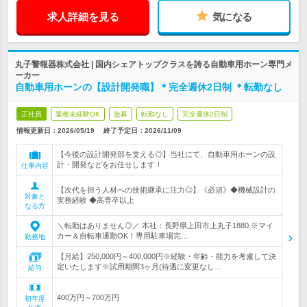
求人詳細を見る
気になる
丸子警報器株式会社 | 国内シェアトップクラスを誇る自動車用ホーン専門メ
ーカー
自動車用ホーンの【設計開発職】＊完全週休2日制 ＊転勤なし
正社員
業種未経験OK
急募
転勤なし
完全週休2日制
情報更新日：2026/05/19
終了予定日：
2026/11/09
【今後の設計開発部を支える◎】当社にて、自動車用ホーンの設
計・開発などをお任せします！
仕事内容
【次代を担う人材への技術継承に注力◎】《必須》◆機械設計の
対象と
実務経験 ◆高専卒以上
なる方
＼転勤はありません◎／ 本社：長野県上田市上丸子1880 ※マイ
カー＆自転車通勤OK！専用駐車場完…
勤務地
【月給】250,000円～400,000円※経験・年齢・能力を考慮して決
定いたします※試用期間3ヶ月(待遇に変更なし…
給与
400万円～700万円
初年度