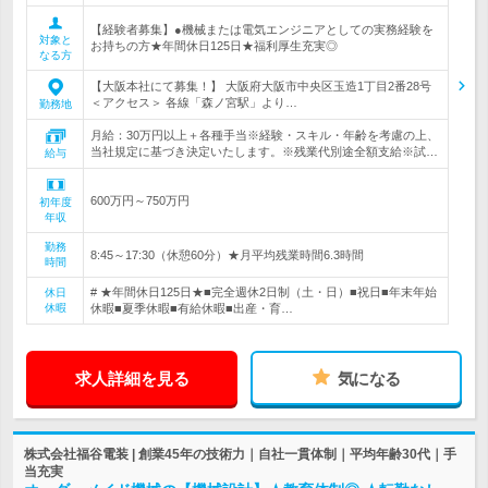
【経験者募集】●機械または電気エンジニアとしての実務経験を
対象と
お持ちの方★年間休日125日★福利厚生充実◎
なる方
【大阪本社にて募集！】 大阪府大阪市中央区玉造1丁目2番28号
＜アクセス＞ 各線「森ノ宮駅」より…
勤務地
月給：30万円以上＋各種手当※経験・スキル・年齢を考慮の上、
当社規定に基づき決定いたします。※残業代別途全額支給※試…
給与
600万円～750万円
初年度
年収
勤務
8:45～17:30（休憩60分）★月平均残業時間6.3時間
時間
# ★年間休日125日★■完全週休2日制（土・日）■祝日■年末年始
休日
休暇
休暇■夏季休暇■有給休暇■出産・育…
求人詳細を見る
気になる
株式会社福谷電装 | 創業45年の技術力｜自社一貫体制｜平均年齢30代｜手
当充実