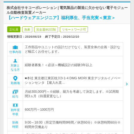
株式会社サキコーポレーション | 電気製品の製造に欠かせない電子モジュー
ル自動検査装置メーカー
【ハードウェアエンジニア】福利厚生、手当充実＜東京＞
正社員
急募
完全週休2日制
リモートワーク可
情報更新日：2026/06/19
終了予定日：
2026/12/10
工作部品やユニットの設計だけでなく、装置全体の企画・設計な
ど幅広くお任せします。
仕事内容
経験者募集！＜必須＞機械設計の経験3年以上
対象と
なる方
■本社 東京都江東区枝川3-1-4 DMG MORI 東京デジタルイノベー
ションセンタ 【雇入れ直…
勤務地
月給300,000円～※経験、能力を考慮して決定します。※試用期
間3ヵ月（待遇変更なし）
給与
600万円～1000万円
初年度
年収
9:00～18:00（所定労働時間8時間／休憩60分）※休憩時間60分※
勤務
時間
時間外労働あり