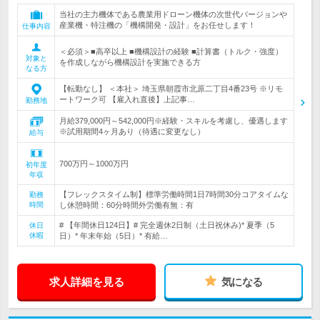
当社の主力機体である農業用ドローン機体の次世代バージョンや
産業機・特注機の「機構開発・設計」をお任せします！
仕事内容
＜必須＞■高卒以上 ■機構設計の経験 ■計算書（トルク・強度）
対象と
を作成しながら機構設計を実施できる方
なる方
【転勤なし】 ＜本社＞ 埼玉県朝霞市北原二丁目4番23号 ※リモ
ートワーク可 【雇入れ直後】上記事…
勤務地
月給379,000円～542,000円※経験・スキルを考慮し、優遇します
※試用期間4ヶ月あり（待遇に変更なし）
給与
700万円～1000万円
初年度
年収
【フレックスタイム制】標準労働時間1日7時間30分コアタイムな
勤務
時間
し休憩時間：60分時間外労働有無：有
# 【年間休日124日】# 完全週休2日制（土日祝休み)* 夏季（5
休日
休暇
日）* 年末年始（5日）* 有給…
求人詳細を見る
気になる