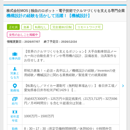
株式会社MOS | 独自のロボット・電子技術でクルマづくりを支える専門企業
機構設計の経験を活かして活躍！【機械設計】
正社員
急募
転勤なし
完全週休2日制
リモートワーク可
女性のおしごと掲載中
情報更新日：2026/07/07
終了予定日：
2026/12/24
【世界のクルマづくりを支えるポジション】大手自動車部品メー
カー向け自動生産ラインや専用機の設計、設備改造、治具製作を
仕事内容
お任せします。
即戦力募集！＜必須＞高卒以上／機構設計の経験／Inventorの使
対象と
用経験／機械設計に関わる業務経験／製造業での就業経験
なる方
【転勤なし／マイカー通勤可（無料駐車場あり）】 春日井工場／
愛知県春日井市松河戸町1429-1 【…
勤務地
月給83万3000円～125万円※固定残業代（21万3,712円～32万696
円／月45時間分）を含む※超過分は別途…
給与
1000万円～1500万円
初年度
年収
8：30～17：30（所定労働時間8時間／休憩60分）※時間外労
勤務