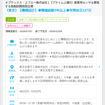
オプテックス・エフエー株式会社 | 《プライム上場G》産業用センサを製造
する独創的開発型企業
《東京》【機構設計】◆職種経験3年以上◆年間休日127日
正社員
急募
完全週休2日制
リモートワーク可
女性のおしごと掲載中
情報更新日：2026/07/07
終了予定日：
2026/12/28
レーザー外径測定器をはじめとした機構設計をお任せします。企
画に応じ結成する数名のチーム体制で、各分野の担当者と協力し
仕事内容
ながら進めます。
経験者歓迎！＜必須要件＞▼高卒以上▼機構設計の実務経験（目
安3年以上）＜歓迎要件＞▼製品の仕様構想や企画の経験▼自動
対象と
化設備などの設計経験
なる方
東京光電子工業株式会社（子会社）／東京都練馬区西大泉6-5-8
※入社後すぐに「東京光電子工業株式…
勤務地
月給25万円～36万円（一律手当含む）※年齢・経験・スキルを考
慮し決定します※試用期間3か月（期間中の待遇に変更はあ…
給与
400万円～576万円
初年度
年収
勤務
09:00～17:30（実働7時間30分／休憩1時間） ※残業：ほぼ無し
時間