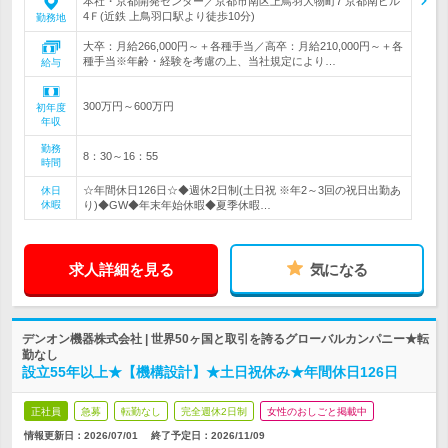
本社・京都開発センター／京都市南区上鳥羽大物町7 京都南ビル
4Ｆ(近鉄 上鳥羽口駅より徒歩10分)
勤務地
大卒：月給266,000円～＋各種手当／高卒：月給210,000円～＋各
種手当※年齢・経験を考慮の上、当社規定により…
給与
300万円～600万円
初年度
年収
勤務
8：30～16：55
時間
☆年間休日126日☆◆週休2日制(土日祝 ※年2～3回の祝日出勤あ
休日
休暇
り)◆GW◆年末年始休暇◆夏季休暇…
求人詳細を見る
気になる
デンオン機器株式会社 | 世界50ヶ国と取引を誇るグローバルカンパニー★転
勤なし
設立55年以上★【機構設計】★土日祝休み★年間休日126日
正社員
急募
転勤なし
完全週休2日制
女性のおしごと掲載中
情報更新日：2026/07/01
終了予定日：
2026/11/09