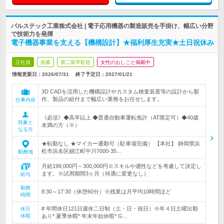
パルステック工業株式会社 | 電子応用機器の製造販売を手掛け、幅広い分野
で技術力を発揮
電子機器事業を支える【機構設計】★福利厚生充実★土日祝休み
正社員
急募
第二新卒歓迎
女性のおしごと掲載中
情報更新日：2026/07/31
終了予定日：
2027/01/21
3D CADを活用した機構設計やカスタム検査装置等の設計から製
作、製品の組付まで幅広い業務をお任せします。
仕事内容
《必須》◆高卒以上 ◆普通自動車運転免許（AT限定可）◆40歳
対象と
未満の方（※）
なる方
★転勤なし ★マイカー通勤可（駐車場完備） 【本社】 静岡県浜
松市浜名区細江町中川7000-35…
勤務地
月給199,000円～300,000円※スキルや適性などを考慮して決定し
ます。※試用期間3ヶ月（待遇に変更なし）
給与
勤務
8:30～17:30（休憩60分）※残業は月平均10時間ほど
時間
# 年間休日121日週休二日制（土・日・祝日）※年４日土曜出勤
休日
休暇
あり* 夏季休暇* 年末年始休暇* G…