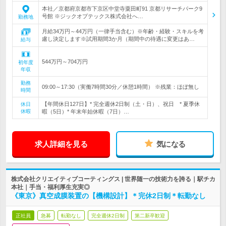
本社／京都府京都市下京区中堂寺粟田町91 京都リサーチパーク9
号館 ※ジックオプテックス株式会社へ…
勤務地
月給34万円～44万円（一律手当含む）※年齢・経験・スキルを考
慮し決定します※試用期間3か月（期間中の待遇に変更はあ…
給与
544万円～704万円
初年度
年収
勤務
09:00～17:30（実働7時間30分／休憩1時間） ※残業：ほぼ無し
時間
【年間休日127日】* 完全週休2日制（土・日）、祝日 * 夏季休
休日
休暇
暇（5日）* 年末年始休暇（7日）…
求人詳細を見る
気になる
株式会社クリエイティブコーティングス | 世界随一の技術力を誇る｜駅チカ
本社｜手当・福利厚生充実◎
《東京》真空成膜装置の【機構設計】＊完休2日制＊転勤なし
正社員
急募
転勤なし
完全週休2日制
第二新卒歓迎