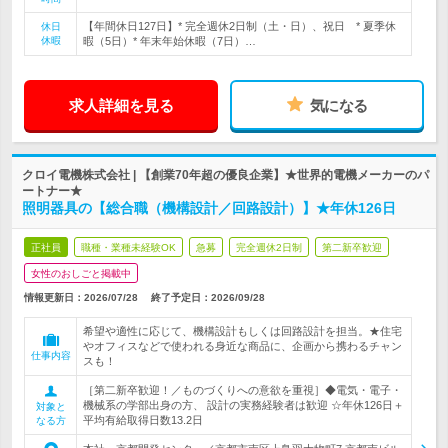
【年間休日127日】* 完全週休2日制（土・日）、祝日 * 夏季休
休日
休暇
暇（5日）* 年末年始休暇（7日）…
求人詳細を見る
気になる
クロイ電機株式会社 | 【創業70年超の優良企業】★世界的電機メーカーのパ
ートナー★
照明器具の【総合職（機構設計／回路設計）】★年休126日
正社員
職種・業種未経験OK
急募
完全週休2日制
第二新卒歓迎
女性のおしごと掲載中
情報更新日：2026/07/28
終了予定日：
2026/09/28
希望や適性に応じて、機構設計もしくは回路設計を担当。★住宅
やオフィスなどで使われる身近な商品に、企画から携わるチャン
仕事内容
スも！
［第二新卒歓迎！／ものづくりへの意欲を重視］◆電気・電子・
機械系の学部出身の方、 設計の実務経験者は歓迎 ☆年休126日＋
対象と
平均有給取得日数13.2日
なる方