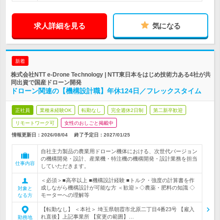
求人詳細を見る
気になる
新着
株式会社NTT e-Drone Technology | NTT東日本をはじめ技術力ある4社が共
同出資で国産ドローン開発
ドローン関連の【機構設計職】年休124日／フレックスタイム
正社員
業種未経験OK
転勤なし
完全週休2日制
第二新卒歓迎
リモートワーク可
女性のおしごと掲載中
情報更新日：2026/08/04
終了予定日：
2027/01/25
自社主力製品の農業用ドローン機体における、次世代バージョン
の機構開発・設計、産業機・特注機の機構開発・設計業務を担当
仕事内容
していただきます。
＜必須＞■高卒以上 ■機構設計経験 ■トルク・強度の計算書を作
成しながら機構設計が可能な方 ＜歓迎＞◇農薬・肥料の知識 ◇
対象と
モーターへの理解等
なる方
【転勤なし】 ＜本社＞ 埼玉県朝霞市北原二丁目4番23号 【雇入
れ直後】上記事業所 【変更の範囲】…
勤務地