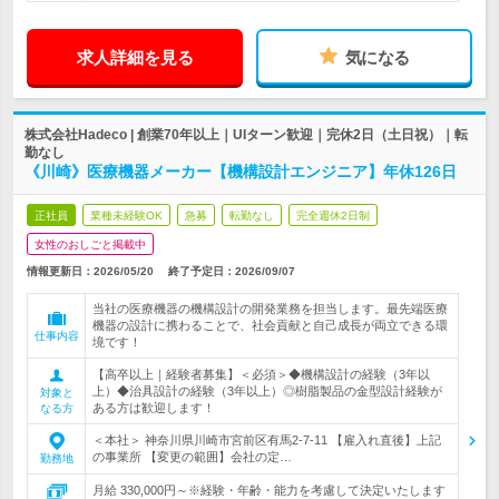
求人詳細を見る
気になる
株式会社Hadeco | 創業70年以上｜UIターン歓迎｜完休2日（土日祝）｜転
勤なし
《川崎》医療機器メーカー【機構設計エンジニア】年休126日
正社員
業種未経験OK
急募
転勤なし
完全週休2日制
女性のおしごと掲載中
情報更新日：2026/05/20
終了予定日：
2026/09/07
当社の医療機器の機構設計の開発業務を担当します。最先端医療
機器の設計に携わることで、社会貢献と自己成長が両立できる環
仕事内容
境です！
【高卒以上｜経験者募集】＜必須＞◆機構設計の経験（3年以
上）◆治具設計の経験（3年以上）◎樹脂製品の金型設計経験が
対象と
ある方は歓迎します！
なる方
＜本社＞ 神奈川県川崎市宮前区有馬2-7-11 【雇入れ直後】上記
の事業所 【変更の範囲】会社の定…
勤務地
月給 330,000円～※経験・年齢・能力を考慮して決定いたします