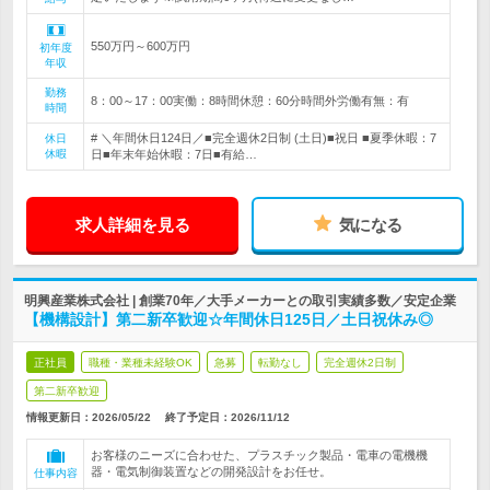
550万円～600万円
初年度
年収
勤務
8：00～17：00実働：8時間休憩：60分時間外労働有無：有
時間
# ＼年間休日124日／■完全週休2日制 (土日)■祝日 ■夏季休暇：7
休日
休暇
日■年末年始休暇：7日■有給…
求人詳細を見る
気になる
明興産業株式会社 | 創業70年／大手メーカーとの取引実績多数／安定企業
【機構設計】第二新卒歓迎☆年間休日125日／土日祝休み◎
正社員
職種・業種未経験OK
急募
転勤なし
完全週休2日制
第二新卒歓迎
情報更新日：2026/05/22
終了予定日：
2026/11/12
お客様のニーズに合わせた、プラスチック製品・電車の電機機
器・電気制御装置などの開発設計をお任せ。
仕事内容