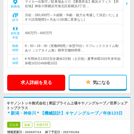
マイカー出勤可／駐車場あり◎ 【事業所名】横浜オフィス 【所
在地】神奈川県横浜市港北区新横浜3丁目…
勤務地
月給：280,000円～※経験・年齢・能力を考慮して決定いたしま
す※試用期間3ヶ月あり(待遇に変更なし)
給与
400万円～600万円
初年度
年収
8：50～18：00（実働8時間／休憩70分）※フレックスタイム制
勤務
時間
あり（コアタイム無）標準労働時間帯…
# 年間休日125日完全週休2日制（土日祝）夏季休暇10日年末年始
休日
休暇
休暇10日GW休暇10日
求人詳細を見る
気になる
キヤノントッキ株式会社 | 東証プライム上場キヤノングループ／世界シェア
トップクラス
＊新潟・神奈川＊【機械設計】キヤノングループ／年休123日
正社員
急募
学歴不問
情報更新日：2026/07/14
終了予定日：
2027/01/04