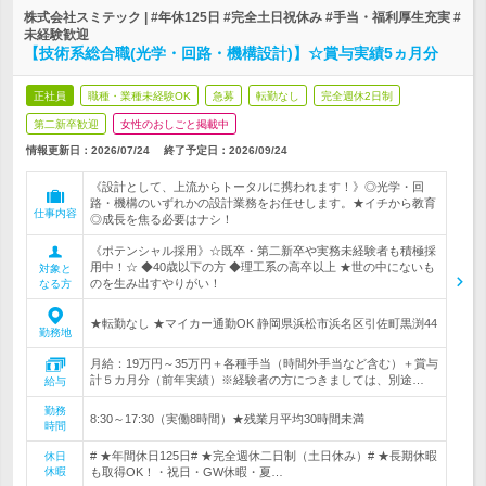
株式会社スミテック | #年休125日 #完全土日祝休み #手当・福利厚生充実 #
未経験歓迎
【技術系総合職(光学・回路・機構設計)】☆賞与実績5ヵ月分
正社員
職種・業種未経験OK
急募
転勤なし
完全週休2日制
第二新卒歓迎
女性のおしごと掲載中
情報更新日：2026/07/24
終了予定日：
2026/09/24
《設計として、上流からトータルに携われます！》◎光学・回
路・機構のいずれかの設計業務をお任せします。★イチから教育
仕事内容
◎成長を焦る必要はナシ！
《ポテンシャル採用》☆既卒・第二新卒や実務未経験者も積極採
用中！☆ ◆40歳以下の方 ◆理工系の高卒以上 ★世の中にないも
対象と
のを生み出すやりがい！
なる方
★転勤なし ★マイカー通勤OK 静岡県浜松市浜名区引佐町黒渕44
勤務地
月給：19万円～35万円＋各種手当（時間外手当など含む）＋賞与
計５カ月分（前年実績）※経験者の方につきましては、別途…
給与
勤務
8:30～17:30（実働8時間）★残業月平均30時間未満
時間
# ★年間休日125日# ★完全週休二日制（土日休み）# ★長期休暇
休日
休暇
も取得OK！・祝日・GW休暇・夏…