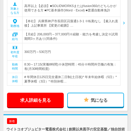
高卒以上【必須】■SOLIDWORKSまたはfusion360のどちらかが
対象と
使用できる方 ■PC基本操作(Word・Excel) ■普通自動車免許
なる方
【本社】 兵庫県神戸市長田区苅藻通1-3-1 ※転勤なし 【雇入れ直
後】上記事業所 【変更の範囲】…
勤務地
【月給】206,000円～377,000円※経験・能力を考慮し決定※試用
期間3ヶ月あり(同条件)
給与
300万円～530万円
初年度
年収
8:30～17:15(実働8時間)※休憩時間：45分※時間外労働の有無：
勤務
時間
有(月30時間程度)
# 年間休日125日完全週休二日制(土日祝)* 年末年始休暇（5日）*
休日
休暇
夏季休暇（3日）* 特別休暇…
求人詳細を見る
気になる
新着
ウイトコオブジュピター電通株式会社 | 創業以来黒字の安定基盤／独自技術