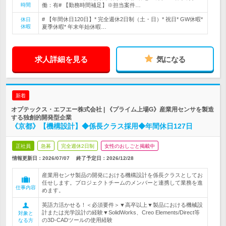
時間
働：有# 【勤務時間補足】※担当案件…
# 【年間休日120日】* 完全週休2日制（土・日）* 祝日* GW休暇*
休日
休暇
夏季休暇* 年末年始休暇…
求人詳細を見る
気になる
新着
オプテックス・エフエー株式会社 | 《プライム上場G》産業用センサを製造
する独創的開発型企業
《京都》【機構設計】◆係長クラス採用◆年間休日127日
正社員
急募
完全週休2日制
女性のおしごと掲載中
情報更新日：2026/07/07
終了予定日：
2026/12/28
産業用センサ製品の開発における機構設計を係長クラスとしてお
任せします。プロジェクトチームのメンバーと連携して業務を進
仕事内容
めます。
英語力活かせる！＜必須要件＞▼高卒以上▼製品における機械設
計または光学設計の経験▼SolidWorks、Creo Elements/Direct等
対象と
の3D-CADツールの使用経験
なる方