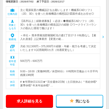
情報更新日：2026/07/02
終了予定日：
2026/12/17
主に電源装置の機械設計をお願いします！機械系CADソフト
（2D、3D）を使った各種機器の構想設計図面作成をお任せ◎
仕事内容
【高卒以上｜経験者募集】＜必須＞◆機械系CADソフト（2D、
3D）を使った各種機器の構造設計の経験 ◎ワークライフバラン
対象と
スの取れた環境で働けます！
なる方
＜本社＞ 熊本県菊池郡菊陽町光の森1丁目17-3 ※転勤なし 【雇
入れ直後】上記事業所 【変更の範…
勤務地
月給 312,500円～375,000円※経験・年齢・能力を考慮して決定
いたします※試用期間3カ月（待遇変更なし）
給与
500万円～600万円
初年度
年収
9:00～18:00（実働8時間／休憩60分）※時間外労働あり※月平均
勤務
時間
残業13時間
# ★年間休日131日★* 完全週休2日制（土日祝休み）* 有給休暇*
休日
休暇
夏季休暇* 年末年始休暇* …
求人詳細を見る
気になる