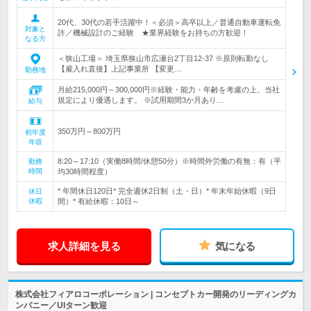
20代、30代の若手活躍中！＜必須＞高卒以上／普通自動車運転免
対象と
許／機械設計のご経験 ★業界経験をお持ちの方歓迎！
なる方
＜狭山工場＞ 埼玉県狭山市広瀬台2丁目12-37 ※原則転勤なし
【雇入れ直後】上記事業所 【変更…
勤務地
月給215,000円～300,000円※経験・能力・年齢を考慮の上、当社
規定により優遇します。 ※試用期間3か月あり…
給与
350万円～800万円
初年度
年収
8:20～17:10（実働8時間/休憩50分）※時間外労働の有無：有（平
勤務
時間
均30時間程度）
* 年間休日120日* 完全週休2日制（土・日）* 年末年始休暇（9日
休日
休暇
間）* 有給休暇：10日～
求人詳細を見る
気になる
株式会社フィアロコーポレーション | コンセプトカー開発のリーディングカ
ンパニー／UIターン歓迎