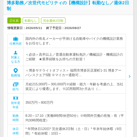
博多勤務／次世代モビリティの【機構設計】転勤なし／週休2日
制
正社員
転勤なし
完全週休2日制
情報更新日：2026/05/11
終了予定日：
2026/08/27
国内外の有名メーカーが手掛ける自動車やバイクの機構設計業務
をお任せします。
仕事内容
＜必須＞高卒以上／普通自動車運転免許／機械設計・機構設計の
対象と
ご経験 ★業界経験をお持ちの方歓迎！
なる方
＜博多サテライトオフィス＞ 福岡市博多区店屋町1-31 博多アー
バンスクエア5階 ※マイカー通勤可…
勤務地
月給215,000円～300,000円※経験・能力・年齢を考慮の上、当社
規定により優遇します。※試用期間3か月あり（…
給与
350万円～800万円
初年度
年収
8:20～17:10（実働8時間/休憩50分）※時間外労働の有無：有（平
勤務
時間
均30時間程度）
* 年間休日120日* 完全週休2日制（土・日）* 年末年始休暇（9日
休日
休暇
間）* 有給休暇：10日～