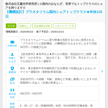
株式会社五藤光学研究所 | ☆国内のみならず、世界でもトップクラスのシェ
アを誇ります☆
【機構設計】プラネタリウム国内シェアトップクラス★年休125
日
正社員
転勤なし
完全週休2日制
リモートワーク可
情報更新日：2026/06/23
終了予定日：
2026/12/14
プラネタリウムドームに星や映像を投影するために使用される、
「プラネタリウム投影機器」の機構設計をおまかせします◎月給
仕事内容
26万円～◎残業少なめ
【必須条件】★高卒以上★何らかの製品・部品設計のご経験（趣
味で「ものを作る」「組み立てる」「電子工作」等されていた方
対象と
でもOK)◎マイカー通勤可
なる方
本社：東京都府中市矢崎町四丁目16番地 ※転勤はありません ※
マイカー通勤OK（無料駐車場完備）…
勤務地
月給26万円～※経験・年齢・資格など考慮し優遇いたします※試
用期間3ヶ月あり（待遇の変更なし）
給与
455万円～545万円
初年度
年収
勤務
8：30～17：30（実働8時間）休憩：60分時間外労働有無：有
時間