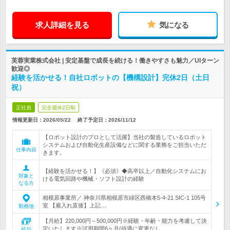
求人詳細を見る
気になる
芙蓉実業株式会社 | 安定基盤で成長を続ける！働きやすさも魅力／UIターン
歓迎◎
経験を活かせる！自社ロボットの【機構設計】完休2日（土日
祝）
正社員
完全週休2日制
情報更新日：2026/05/22
終了予定日：
2026/11/12
【ロボット設計のプロとして活躍】当社の製造しているロボット
システムおよび自動化生産設備などに関する業務をご担当いただ
仕事内容
きます。
【経験を活かせる！】《必須》◆高卒以上／自動化システムにお
対象と
ける電気回路や機械・ソフト設計の経験
なる方
相模原事業所／ 神奈川県相模原市緑区西橋本5-4-21 SIC-1 105号
室 【雇入れ直後】上記…
勤務地
【月給】220,000円～500,000円※経験・年齢・能力を考慮して決
定いたします※試用期間6ヶ月(待遇に変更なし…
給与