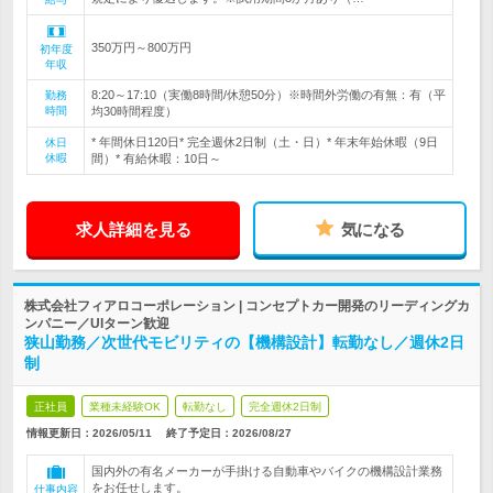
350万円～800万円
初年度
年収
8:20～17:10（実働8時間/休憩50分）※時間外労働の有無：有（平
勤務
時間
均30時間程度）
* 年間休日120日* 完全週休2日制（土・日）* 年末年始休暇（9日
休日
休暇
間）* 有給休暇：10日～
求人詳細を見る
気になる
株式会社フィアロコーポレーション | コンセプトカー開発のリーディングカ
ンパニー／UIターン歓迎
狭山勤務／次世代モビリティの【機構設計】転勤なし／週休2日
制
正社員
業種未経験OK
転勤なし
完全週休2日制
情報更新日：2026/05/11
終了予定日：
2026/08/27
国内外の有名メーカーが手掛ける自動車やバイクの機構設計業務
をお任せします。
仕事内容