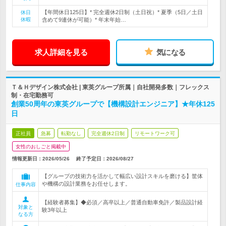
【年間休日125日】* 完全週休2日制（土日祝）* 夏季（5日／土日
休日
休暇
含めて9連休が可能）* 年末年始…
求人詳細を見る
気になる
Ｔ＆Ｈデザイン株式会社 | 東英グループ所属｜自社開発多数｜フレックス
制・在宅勤務可
創業50周年の東英グループで【機構設計エンジニア】★年休125
日
正社員
急募
転勤なし
完全週休2日制
リモートワーク可
女性のおしごと掲載中
情報更新日：2026/05/26
終了予定日：
2026/08/27
【グループの技術力を活かして幅広い設計スキルを磨ける】筐体
や機構の設計業務をお任せします。
仕事内容
【経験者募集】◆必須／高卒以上／普通自動車免許／製品設計経
対象と
験3年以上
なる方