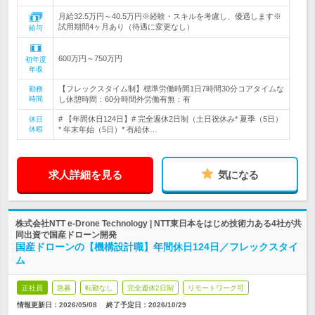
月給32.5万円～40.5万円※経験・スキルを考慮し、優遇します※
試用期間4ヶ月あり（待遇に変更なし）
給与
600万円～750万円
初年度
年収
【フレックスタイム制】標準労働時間1日7時間30分コアタイムな
勤務
時間
し休憩時間：60分時間外労働有無：有
# 【年間休日124日】# 完全週休2日制（土日祝休み* 夏季（5日）
休日
休暇
* 年末年始（5日）* 有給休…
求人詳細を見る
気になる
株式会社NTT e-Drone Technology | NTT東日本をはじめ技術力ある4社が共
同出資で国産ドローン開発
国産ドローンの【機構設計職】年間休日124日／フレックスタイ
ム
正社員
急募
転勤なし
完全週休2日制
リモートワーク可
情報更新日：2026/05/08
終了予定日：
2026/10/29