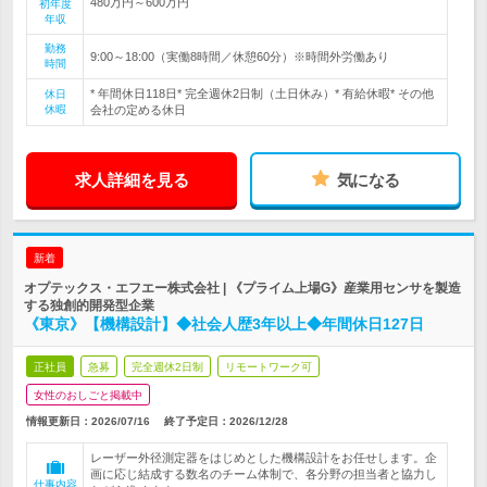
480万円～600万円
初年度
年収
勤務
9:00～18:00（実働8時間／休憩60分）※時間外労働あり
時間
* 年間休日118日* 完全週休2日制（土日休み）* 有給休暇* その他
休日
休暇
会社の定める休日
求人詳細を見る
気になる
新着
オプテックス・エフエー株式会社 | 《プライム上場G》産業用センサを製造
する独創的開発型企業
《東京》【機構設計】◆社会人歴3年以上◆年間休日127日
正社員
急募
完全週休2日制
リモートワーク可
女性のおしごと掲載中
情報更新日：2026/07/16
終了予定日：
2026/12/28
レーザー外径測定器をはじめとした機構設計をお任せします。企
画に応じ結成する数名のチーム体制で、各分野の担当者と協力し
仕事内容