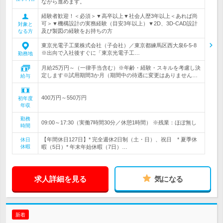
ながら進めます。
経験者歓迎！＜必須＞▼高卒以上▼社会人歴3年以上＜あれば尚
可＞▼機構設計の実務経験（目安3年以上）▼2D、3D-CAD設計
対象と
及び製図の経験をお持ちの方
なる方
東京光電子工業株式会社（子会社）／東京都練馬区西大泉6-5-8
※出向で入社後すぐに「東京光電子工…
勤務地
月給25万円～（一律手当含む）※年齢・経験・スキルを考慮し決
定します※試用期間3か月（期間中の待遇に変更はありません…
給与
400万円～550万円
初年度
年収
勤務
09:00～17:30（実働7時間30分／休憩1時間） ※残業：ほぼ無し
時間
【年間休日127日】* 完全週休2日制（土・日）、祝日 * 夏季休
休日
休暇
暇（5日）* 年末年始休暇（7日）…
求人詳細を見る
気になる
新着