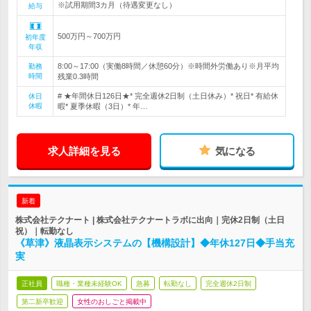
※試用期間3カ月（待遇変更なし）
給与
500万円～700万円
初年度
年収
8:00～17:00（実働8時間／休憩60分）※時間外労働あり※月平均
勤務
時間
残業0.3時間
# ★年間休日126日★* 完全週休2日制（土日休み）* 祝日* 有給休
休日
休暇
暇* 夏季休暇（3日）* 年…
求人詳細を見る
気になる
新着
株式会社テクナート | 株式会社テクナートラボに出向｜完休2日制（土日
祝）｜転勤なし
《草津》液晶表示システムの【機構設計】◆年休127日◆手当充
実
正社員
職種・業種未経験OK
急募
転勤なし
完全週休2日制
第二新卒歓迎
女性のおしごと掲載中