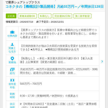
で業界シェアトップクラス
コネクタの【機構設計/製品開発】月給33万円～／年間休日128日
正社員
業種未経験OK
転勤なし
完全週休2日制
第二新卒歓迎
情報更新日：2026/07/10
終了予定日：
2026/12/31
【業界トップクラスの技術力】医療や車載向けなど精密分野でコ
ネクタの設計・製品開発を行います。顧客要望を形にし、企画か
仕事内容
ら量産まで携われます！
【圧倒的技術力が強み◎大田区の技術賞を受賞する技術力を習得
対象と
できる】■高卒以上 ■機構設計開発経験がある方
なる方
【転勤なし】 ＜本社＞東京都大田区仲六郷2-33-3 【雇入れ直
後】上記事業所 【変更の範囲】会社…
勤務地
月給33万円～46万円※固定残業代5万5,000円～8万5,000円・30時
間分含む。超過分は別途支給。※経験・資格…
給与
500万円～700万円
初年度
年収
勤務
8:30～17:30（実働8時間／休憩60分）※残業あり
時間
# 【年間休日128日】* 完全週休二日制（土日） * 祝日 * 夏季休暇
休日
休暇
（5日） * 年末年始休暇…