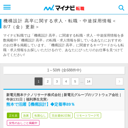
機構設計 高卒に関する求人・転職・中途採用情報＜
8/7（金）更新＞
マイナビ転職では「機構設計 高卒」に関連する転職・求人・中途採用情報を多
数掲載中!「機構設計 高卒」の転職・求人情報を探しているあなたにおすすめ
のお仕事を掲載しています。「機構設計 高卒」に関連するキーワードからも転
職・求人情報をお探しいただけるので、あなたにぴったりのお仕事を見つけて
みてください!
1～50件 (全688件中)
…
1
2
3
4
5
14
新電元熊本テクノリサーチ株式会社 | 新電元グループのソフトウェア会社｜
年休131日｜福利厚生充実♪
熊本で活躍【機構設計】◆定着率89％
正社員
急募
転勤なし
完全週休2日制
リモートワーク可
女性のおしごと掲載中