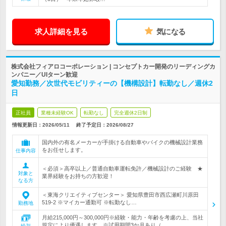
求人詳細を見る
気になる
株式会社フィアロコーポレーション | コンセプトカー開発のリーディングカ
ンパニー／UIターン歓迎
愛知勤務／次世代モビリティーの【機構設計】転勤なし／週休2
日
正社員
業種未経験OK
転勤なし
完全週休2日制
情報更新日：2026/05/11
終了予定日：
2026/08/27
国内外の有名メーカーが手掛ける自動車やバイクの機械設計業務
をお任せします。
仕事内容
＜必須＞高卒以上／普通自動車運転免許／機械設計のご経験 ★
対象と
業界経験をお持ちの方歓迎！
なる方
＜東海クリエイティブセンター＞ 愛知県豊田市西広瀬町川原田
519-2 ※マイカー通勤可 ※転勤なし…
勤務地
月給215,000円～300,000円※経験・能力・年齢を考慮の上、当社
規定により優遇します。※試用期間3か月あり（…
給与