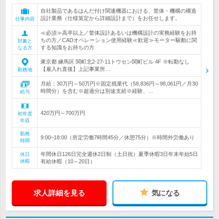
自社製品であるはんだ付け関連機器における、筐体・機構の構造
設計業務（仕様策定から詳細設計まで）をお任せします。
仕事内容
≪必須≫高卒以上／筐体設計あるいは機構設計の実務経験をお持
ちの方／CADオペレーション使用経験≪歓迎≫モーター駆動に関
対象と
する知識をお持ちの方
なる方
東京都 練馬区 関町北2-27-11トウセン関町ビル 4F ※転勤なし
【雇入れ直後】上記事業所…
勤務地
月給：30万円～50万円※固定残業代（58,836円～98,061円／月30
時間分）を含む※超過分は別途支給※経験、…
給与
420万円～700万円
初年度
年収
勤務
9:00~18:00（所定労働7時間45分／休憩75分）※時間外労働あり
時間
年間休日126日完全週休2日制（土日祝）夏季休暇3日年末年始5日
休日
休暇
有給休暇（10～20日）
求人詳細を見る
気になる