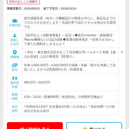
女性のおしごと掲載中
情報更新日：2026/06/23
終了予定日：
2026/12/14
真空成膜装置（ALD）の機械設計や開発を中心に、製品化までの
プロセスをお任せします！先端分野で設計スキルを伸ばせる環境
仕事内容
です。
【高卒以上｜経験者募集】＜必須＞◆真空chamber・基板搬送・
Plasma機構などの設計経験◆普通自動車免許 ＊技術力を活かし
対象と
て新たな挑戦をしませんか？
なる方
＜本社＞ 東京都文京区向丘二丁目28番12号 ベルオーク本郷 【雇
入れ直後】上記の事業所 【変更の…
勤務地
年俸 4,800,000円～6,000,000円※経験・年齢・能力を考慮して決
定いたします※試用期間3カ月（待遇変更…
給与
480万円～600万円
初年度
年収
勤務
9:00～18:00（実働8時間／休憩60分）※時間外労働あり
時間
* 年間休日118日* 完全週休2日制（土日休み）* 有給休暇* その他
休日
休暇
会社の定める休日