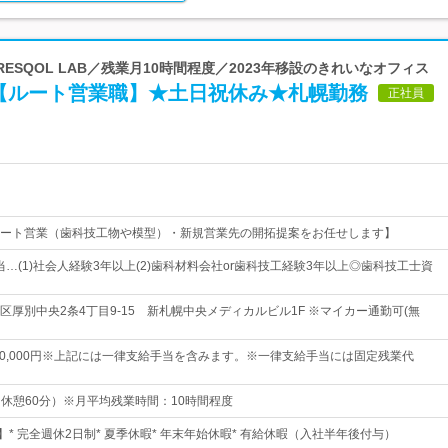
| RESQOL LAB／残業月10時間程度／2023年移設のきれいなオフィス
【ルート営業職】★土日祝休み★札幌勤務
正社員
ート営業（歯科技工物や模型）・新規営業先の開拓提案をお任せします】
か該当…(1)社会人経験3年以上(2)歯科材料会社or歯科技工経験3年以上◎歯科技工士資
区厚別中央2条4丁目9-15 新札幌中央メディカルビル1F ※マイカー通勤可(無
～350,000円※上記には一律支給手当を含みます。※一律支給手当には固定残業代
0（休憩60分）※月平均残業時間：10時間程度
】* 完全週休2日制* 夏季休暇* 年末年始休暇* 有給休暇（入社半年後付与）