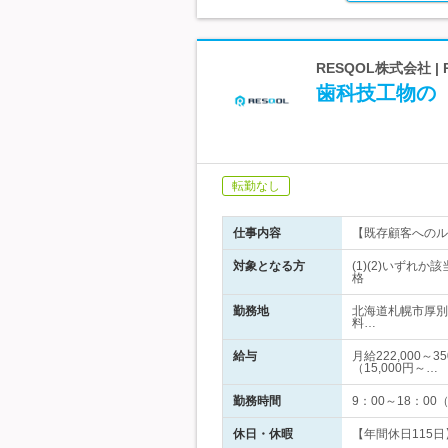
RESQOL株式会社 
歯科技工物の
転勤なし
仕事内容
【既存顧客へのル
対象となる方
(1)(2)いずれ
格
勤務地
北海道札幌市厚別
料…
給与
月給222,000
（15,000円～…
勤務時間
9：00～18：0
休日・休暇
【年間休日115日