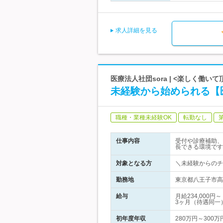
求人詳細を見る
医療法人社団sora | <楽しく働
未経験から始められる【
職種・業種未経験OK
転勤なし
仕事内容
受付や診療補助、
長できる環境です
対象となる方
＼未経験からのチ
勤務地
東京都八王子市高
給与
月給234,00
3ヶ月（待遇同一
初年度年収
280万円～300万