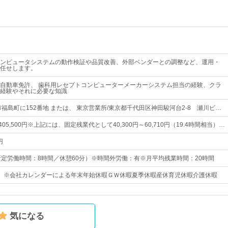
ンピュータシステムの動作検証や品質改善、外部ベンダーとの調整など、運用・
任せします。
自動車免許、 歯科用レセプトコンピューターメーカーシステム担当の経験、クラ
経験やそれに必要な知識
福島町に152番地 または、 東京営業所/東京都千代田区神田駿河台2-8 瀬川ビ…
～405,500円※上記には、固定残業代として40,300円～60,710円（19.4時間相当）…
円
00（所定労働時間：8時間／休憩60分）※時間外労働：有※月平均残業時間：20時間
）※会社カレンダーによる年末年始休暇ＧＷ休暇夏季休暇産休育児休暇介護休暇
気になる