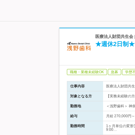
医療法人財団共生会 
★週休2日制
職種・業種未経験OK
急募
学歴
仕事内容
医療法人財団共生
対象となる方
【実務未経験の方
勤務地
＜浅野歯科＞ 神奈
給与
月給 270,000
勤務時間
1ヶ月単位の変形
9:00…