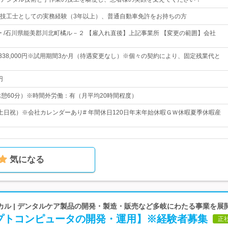
技工士としての実務経験（3年以上）、普通自動車免許をお持ちの方
ター /石川県能美郡川北町橘ル－２ 【雇入れ直後】上記事業所 【変更の範囲】会社
円～338,000円※試用期間3か月（待遇変更なし）※個々の契約により、固定残業代と
円
00（休憩60分）※時間外労働：有（月平均20時間程度）
土日祝）※会社カレンダーあり# 年間休日120日年末年始休暇ＧＷ休暇夏季休暇産
気になる
カル | デンタルケア製品の開発・製造・販売など多岐にわたる事業を展
プトコンピュータの開発・運用】※経験者募集
正