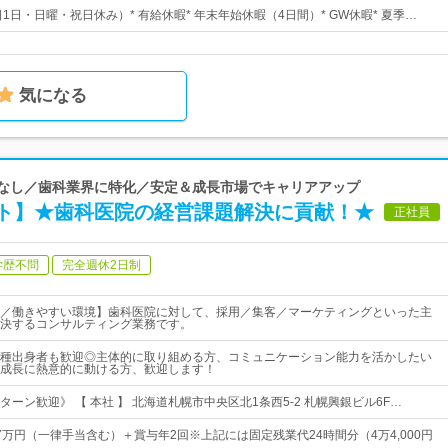
日1日・日曜・祝日休み）* 有給休暇* 年末年始休暇（4日間）* GW休暇* 夏季…
気になる
転勤なし／歯科業界に特化／安定＆成長市場でキャリアアップ
ト】★歯科医院の経営課題解決に貢献！★
正社員
学歴不問
完全週休2日制
／働きやすい環境】歯科医院に対して、採用／集客／マーケティングといった主
決するコンサルティング業務です。
種出身者も歓迎◎主体的に取り組める方、コミュニケーション能力を活かしたい
成長に熱意的に動ける方、歓迎します！
ターン歓迎》 【 本社 】 北海道札幌市中央区北1条西5-2 札幌興銀ビル6F…
57万円（一律手当含む）＋賞与年2回※上記には固定残業代24時間分（4万4,000円