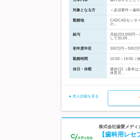
対象となる方
＜必須要件＞歯科
勤務地
CADCADセン
の…
給与
月給203,000
して30,09…
初年度年収
300万円～500万
勤務時間
10:00～19:
休日・休暇
週休2日（基本は
休育児…
求人詳細を見る
株式会社歯愛メディ
【歯科用レセ