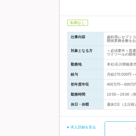
転勤なし
仕事内容
歯科用レセプトコ
開発業務全般をお
対象となる方
＜必須要件＞普通
ウドツールの開発
勤務地
本社/石川県能美市
給与
月給270,500円
初年度年収
400万円～600万
勤務時間
10:00～19:
休日・休暇
週休2日（土日祝
求人詳細を見る