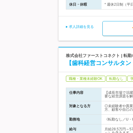
休日・休暇
* 週休2日制（平
求人詳細を見る
株式会社ファーストコネクト | 
【歯科経営コンサルタン
職種・業種未経験OK
転勤なし
仕事内容
【成長市場で活躍
要な経営課題を解
対象となる方
◎未経験者や異業
方、顧客や自己の
勤務地
《転勤なし／U・I
給与
月給28.5万円～
～）を含みます…