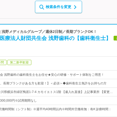
検索条件を変更
| 浅野メディカルグループ／週休2日制／長期ブランクOK！
★医療法人財団共生会 浅野歯科の【歯科衛生士】
不問
第二新卒歓迎
会 浅野歯科の歯科衛生士をお任せ★安心の研修・サポート体制をご用意！
、長期ブランクがある方も歓迎！】＜必須＞◆歯科衛生士免許をお持ちの方
川県横浜市緑区鴨居1-7-4 カモイエトス1階 【雇入れ直後】上記事業所 【変更…
円～300,000円※試用期間なし
労働時間制（シフト制）※週平均40時間以内※時間外労働有無：有# 診療時間：