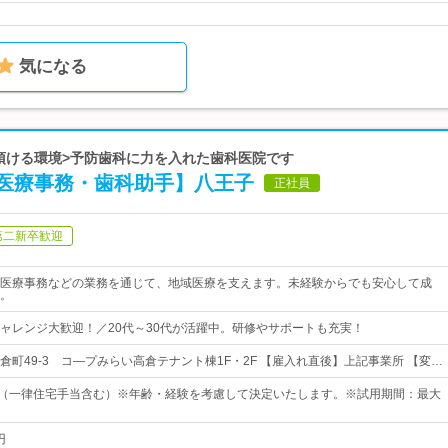
気になる
いて頂ける環境>予防歯科に力を入れた歯科医院です
医療事務・歯科助手】八王子
正社員
第二新卒歓迎
医療事務などの業務を通じて、地域医療を支えます。未経験からでも安心して成
。
ャレンジ大歓迎！／20代～30代が活躍中。研修やサポートも充実！
倉町49-3 コ―プみらい高倉テナント棟1F・2F 【雇入れ直後】上記事業所 【変…
0円～（一律住宅手当含む）※年齢・経験を考慮して決定いたします。※試用期間：最大
）
円