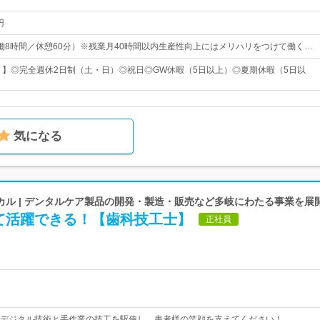
円
5（実働8時間／休憩60分）※残業月40時間以内生産性向上にはメリハリをつけて働く…
5日 】◎完全週休2日制（土・日）◎祝日◎GW休暇（5日以上）◎夏期休暇（5日以
気になる
カル | デンタルケア製品の開発・製造・販売など多岐にわたる事業を展
て活躍できる！【歯科技工士】
正社員
デジタル技術と手作業の技工を駆使し、患者様の笑顔を支えてください！