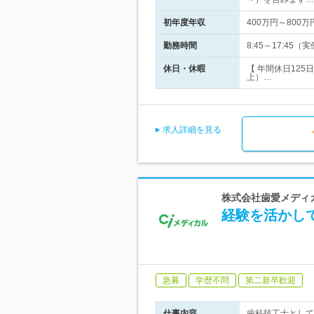
初年度年収
400万円～800万
勤務時間
8:45～17:4
休日・休暇
【 年間休日12
上）…
求人詳細を見る
株式会社歯愛メディ
経験を活かし
急募
学歴不問
第二新卒歓迎
仕事内容
歯科技工士として