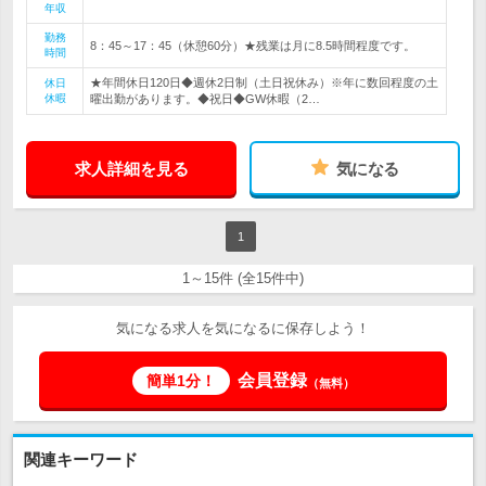
年収
勤務
8：45～17：45（休憩60分）★残業は月に8.5時間程度です。
時間
★年間休日120日◆週休2日制（土日祝休み）※年に数回程度の土
休日
休暇
曜出勤があります。◆祝日◆GW休暇（2…
求人詳細を見る
気になる
1
1～15件 (全15件中)
気になる求人を気になるに保存しよう！
会員登録
簡単1分！
（無料）
関連キーワード