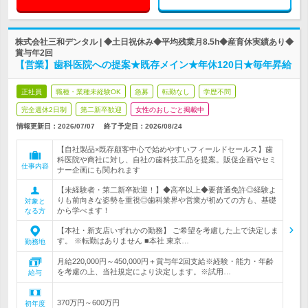
株式会社三和デンタル | ◆土日祝休み◆平均残業月8.5h◆産育休実績あり◆
賞与年2回
【営業】歯科医院への提案★既存メイン★年休120日★毎年昇給
正社員
職種・業種未経験OK
急募
転勤なし
学歴不問
完全週休2日制
第二新卒歓迎
女性のおしごと掲載中
情報更新日：2026/07/07
終了予定日：
2026/08/24
【自社製品×既存顧客中心で始めやすいフィールドセールス】歯
科医院や商社に対し、自社の歯科技工品を提案。販促企画やセミ
仕事内容
ナー企画にも関われます
【未経験者・第二新卒歓迎！】◆高卒以上◆要普通免許◎経験よ
りも前向きな姿勢を重視◎歯科業界や営業が初めての方も、基礎
対象と
から学べます！
なる方
【本社・新支店いずれかの勤務】 ご希望を考慮した上で決定しま
す。 ※転勤はありません ■本社 東京…
勤務地
月給220,000円～450,000円＋賞与年2回支給※経験・能力・年齢
を考慮の上、当社規定により決定します。※試用…
給与
370万円～600万円
初年度