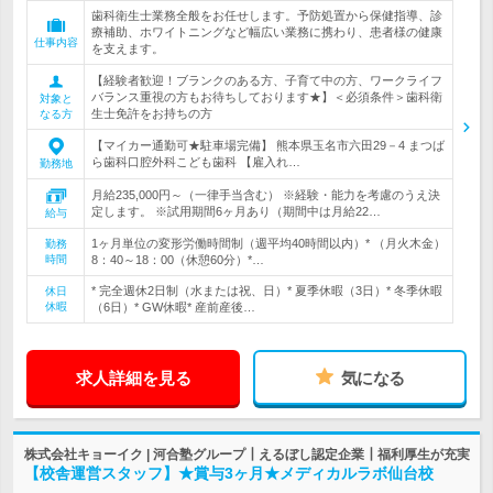
歯科衛生士業務全般をお任せします。予防処置から保健指導、診
療補助、ホワイトニングなど幅広い業務に携わり、患者様の健康
仕事内容
を支えます。
【経験者歓迎！ブランクのある方、子育て中の方、ワークライフ
バランス重視の方もお待ちしております★】＜必須条件＞歯科衛
対象と
生士免許をお持ちの方
なる方
【マイカー通勤可★駐車場完備】 熊本県玉名市六田29－4 まつば
ら歯科口腔外科こども歯科 【雇入れ…
勤務地
月給235,000円～（一律手当含む） ※経験・能力を考慮のうえ決
定します。 ※試用期間6ヶ月あり（期間中は月給22…
給与
1ヶ月単位の変形労働時間制（週平均40時間以内）* （月火木金）
勤務
時間
8：40～18：00（休憩60分）*…
* 完全週休2日制（水または祝、日）* 夏季休暇（3日）* 冬季休暇
休日
休暇
（6日）* GW休暇* 産前産後…
求人詳細を見る
気になる
株式会社キョーイク | 河合塾グループ┃えるぼし認定企業┃福利厚生が充実
【校舎運営スタッフ】★賞与3ヶ月★メディカルラボ仙台校