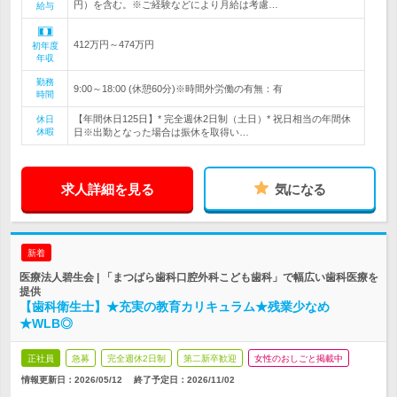
円）を含む。※ご経験などにより月給は考慮…
給与
412万円～474万円
初年度
年収
勤務
9:00～18:00 (休憩60分)※時間外労働の有無：有
時間
【年間休日125日】* 完全週休2日制（土日）* 祝日相当の年間休
休日
休暇
日※出勤となった場合は振休を取得い…
求人詳細を見る
気になる
新着
医療法人碧生会 | 「まつばら歯科口腔外科こども歯科」で幅広い歯科医療を
提供
【歯科衛生士】★充実の教育カリキュラム★残業少なめ
★WLB◎
正社員
急募
完全週休2日制
第二新卒歓迎
女性のおしごと掲載中
情報更新日：2026/05/12
終了予定日：
2026/11/02