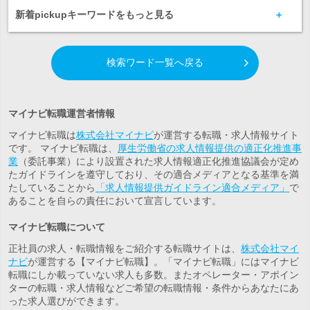
新着pickupキーワードをもっと見る
検索ワード一覧へ戻る
マイナビ転職運営者情報
マイナビ転職は
株式会社マイナビ
が運営する転職・求人情報サイト
です。 マイナビ転職は、
厚生労働省の求人情報提供の適正化推進事
業
（委託事業）により設置された求人情報適正化推進協議会が定め
たガイドラインを遵守しており、その適合メディアとなる基準を満
たしていることから
「求人情報提供ガイドライン適合メディア」
で
あることを自らの責任において宣言しています。
マイナビ転職について
正社員の求人・転職情報をご紹介する転職サイトは、
株式会社マイ
ナビ
が運営する【マイナビ転職】。「マイナビ転職」にはマイナビ
転職にしか載っていない求人も多数。また
オペレーター・アポイン
ター
の転職・求人情報などご希望の転職情報・条件からあなたにあ
った求人選びができます。