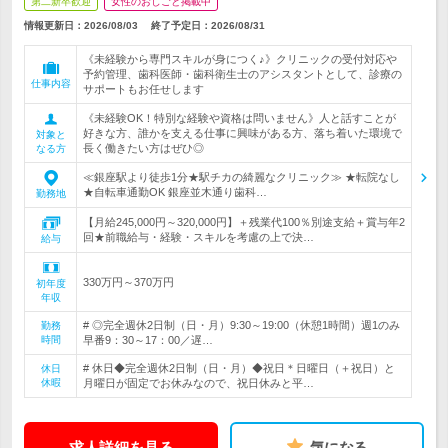
第二新卒歓迎
女性のおしごと掲載中
情報更新日：2026/08/03
終了予定日：
2026/08/31
《未経験から専門スキルが身につく♪》クリニックの受付対応や
予約管理、歯科医師・歯科衛生士のアシスタントとして、診療の
仕事内容
サポートもお任せします
《未経験OK！特別な経験や資格は問いません》人と話すことが
好きな方、誰かを支える仕事に興味がある方、落ち着いた環境で
対象と
長く働きたい方はぜひ◎
なる方
≪銀座駅より徒歩1分★駅チカの綺麗なクリニック≫ ★転院なし
★自転車通勤OK 銀座並木通り歯科…
勤務地
【月給245,000円～320,000円】＋残業代100％別途支給＋賞与年2
回★前職給与・経験・スキルを考慮の上で決…
給与
330万円～370万円
初年度
年収
# ◎完全週休2日制（日・月）9:30～19:00（休憩1時間）週1のみ
勤務
時間
早番9：30～17：00／遅…
# 休日◆完全週休2日制（日・月）◆祝日＊日曜日（＋祝日）と
休日
休暇
月曜日が固定でお休みなので、祝日休みと平…
求人詳細を見る
気になる