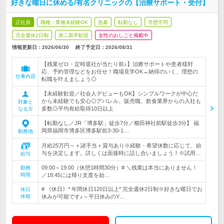
好きな曜日に休める/有名クリニックの【治療サポート・受付】
正社員
職種・業種未経験OK
急募
転勤なし
学歴不問
完全週休2日制
第二新卒歓迎
女性のおしごと掲載中
情報更新日：2026/06/30
終了予定日：
2026/08/31
【残業ゼロ・定時退社が当たり前♪】治療サポートや患者様対
応、予約管理などをお任せ！職場見学OK→納得のいく、理想の
仕事内容
転職を叶えましょう◎
【未経験歓迎／社会人デビューもOK】シンプルワークが中心だ
から未経験でも安心◎アパレル、販売職、飲食業界からの入社も
対象と
多数◎平均有給取得10日以上
なる方
【転勤なし／JR「博多駅」徒歩7分／櫛田神社前駅徒歩3分】 福
岡県福岡市博多区博多駅前3-30-1…
勤務地
月給25万円～＋諸手当＋賞与あり※経験・希望休数に応じて、給
与を決定します。詳しくは面接時に話し合いましょう！※試用…
給与
09:00～19:00（休憩1時間30分）# ＼残業は本当にありません！
勤務
時間
／18:45には帰り支度を始…
# 《休日》* 年間休日120日以上* 完全週休2日制※好きな曜日でお
休日
休暇
休みが可能です♪～平日休みのY…