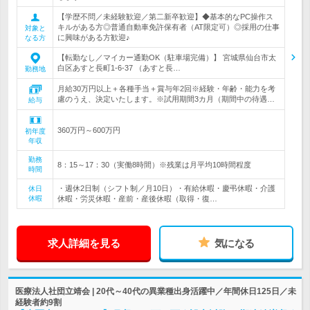
【学歴不問／未経験歓迎／第二新卒歓迎】◆基本的なPC操作ス
キルがある方◎普通自動車免許保有者（AT限定可）◎採用の仕事
対象と
に興味がある方歓迎♪
なる方
【転勤なし／マイカー通勤OK（駐車場完備）】 宮城県仙台市太
白区あすと長町1-6-37 （あすと長…
勤務地
月給30万円以上＋各種手当＋賞与年2回※経験・年齢・能力を考
慮のうえ、決定いたします。※試用期間3カ月（期間中の待遇…
給与
360万円～600万円
初年度
年収
勤務
8：15～17：30（実働8時間）※残業は月平均10時間程度
時間
・週休2日制（シフト制／月10日）・有給休暇・慶弔休暇・介護
休日
休暇
休暇・労災休暇・産前・産後休暇（取得・復…
求人詳細を見る
気になる
医療法人社団立靖会 | 20代～40代の異業種出身活躍中／年間休日125日／未
経験者約9割