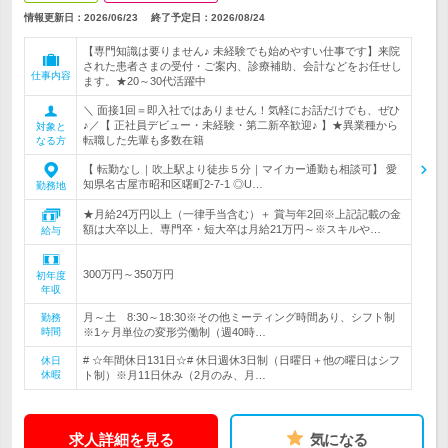
情報更新日：2026/06/23
終了予定日：
2026/08/24
【専門知識は要りません♪ 未経験でも始めやすい仕事です】来院
された患者さまの受付・ご案内、診療補助、会計などをお任せし
仕事内容
ます。★20～30代活躍中
＼ 面接1回＝即入社ではありません！気軽にお話だけでも、ぜひ
♪／【 正社員デビュー・未経験・第二新卒歓迎♪ 】★異業種から
対象と
転職した先輩も多数在籍
なる方
【 転勤なし｜吹上駅より徒歩５分｜マイカー通勤も相談可】 愛
知県名古屋市昭和区曙町2-7-1 ◎U…
勤務地
★月給24万円以上（一律手当含む）＋ 賞与年2回※上記記載の金
額は大卒以上、専門卒・短大卒は月給21万円～※スキルや…
給与
300万円～350万円
初年度
年収
月～土 8:30～18:30※その他ミーティング時間あり、シフト制
勤務
時間
※1ヶ月単位の変形労働制（週40時…
# ☆年間休日131日☆# 休日週休3日制（日曜日＋他の曜日はシフ
休日
休暇
ト制）※月11日休み（2月のみ、月…
求人詳細を見る
気になる