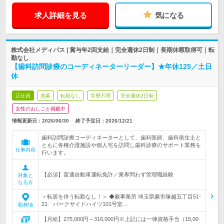
求人詳細を見る
気になる
株式会社メディパス | 賞与年2回支給｜完全週休2日制｜長期休暇取得可｜転
勤なし
【歯科訪問診療のコーディネーターリーダー】★年休125／土日
休
正社員
急募
転勤なし
学歴不問
完全週休2日制
女性のおしごと掲載中
情報更新日：2026/06/30
終了予定日：
2026/12/21
歯科訪問診療コーディネーターとして、歯科医師、歯科衛生士と
ともに各種介護施設や個人宅を訪問し歯科診療のサポート業務を
仕事内容
行います。
【必須】普通自動車運転免許／業界問わず管理職経験
対象と
なる方
＜転居を伴う転勤なし！＞ ◆蕨事業所 埼玉県蕨市塚越五丁目51-
21 パークサイドハイツ101号室…
勤務地
【月給】275,000円～316,000円※上記には一律資格手当（15,00