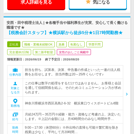
求人詳細を見る
気になる
安西・田中税理士法人 | ★各種手当や福利厚生が充実、安心して長く働ける
職場です★
【税務会計スタッフ】★横浜駅から徒歩5分★1日7時間勤務★
正社員
職種・業種未経験OK
急募
転勤なし
学歴不問
完全週休2日制
第二新卒歓迎
女性のおしごと掲載中
情報更新日：2026/06/19
終了予定日：
2026/08/20
担当を持ち、試算表、決算、申告書の作成といった一連の法人税
務をお任せします。 担当件数は20～25件くらいです♪
仕事内容
この仕事は数字の処理をするだけではありません。 お客様と会話
を通して信頼関係を結ぶ。 そのためコミュニケーション力が求め
対象と
られます。
なる方
神奈川県横浜市西区高島2-6-32 横浜東口ウィスポートビル8階
勤務地
月給24万円～35万円※経験・能力・資格など考慮の上、決定いた
します。※上記の金額には、月40時間分のみなし時間外手…
給与
9:00～17:00（休憩60分）※外出時の直帰も可能※繁忙期を除き
勤務
時間
残業は少なく、平均して月20時間…