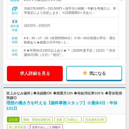
勤務地
月給278,000円～315,500円＋諸手当※経験・年齢を考慮の上、本
学規定により決定します。※試用期間3ヶ月あり…
給与
333万円～378万円
初年度
年収
# 8：30～17：30（休憩時間60分）※30～60分程度の早出・遅出
勤務
時間
勤務あり★残業の月平均5～1…
# ★年間休日130日以上あり★┗（2026年度予定：131日）* 完全
休日
休暇
週休2日制（土日）* 祝日*…
求人詳細を見る
気になる
吹上みなみ歯科 | ◆未経験OK ◆残業月10h ◆有給消化率100％ ◆育休取得
実績◎
理想の働き方を叶える【歯科事務スタッフ】☆週休3日・年休
131日
正社員
職種・業種未経験OK
急募
転勤なし
完全週休2日制
第二新卒歓迎
女性のおしごと掲載中