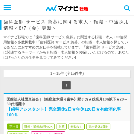
歯科医師 サービス 急募に関する求人・転職・中途採用
情報＜8/7（金）更新＞
マイナビ転職では「歯科医師 サービス 急募」に関連する転職・求人・中途採
用情報を多数掲載中!「歯科医師 サービス 急募」の転職・求人情報を探してい
るあなたにおすすめのお仕事を掲載しています。「歯科医師 サービス 急募」
に関連するキーワードからも転職・求人情報をお探しいただけるので、あなた
にぴったりのお仕事を見つけてみてください!
1～15件 (全15件中)
1
医療法人社団真波会 | 《銀座並木通り歯科》駅チカ★残業月10h以下★20～
30代活躍中
【歯科アシスタント】完全週休2日★年休120日★有給消化率
100％
正社員
職種・業種未経験OK
急募
転勤なし
完全週休2日制