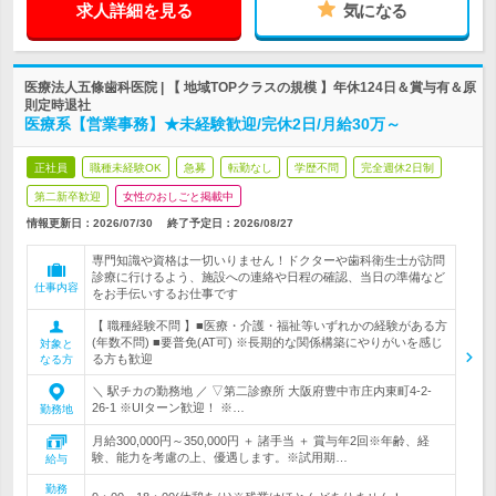
求人詳細を見る
気になる
医療法人五條歯科医院 | 【 地域TOPクラスの規模 】年休124日＆賞与有＆原
則定時退社
医療系【営業事務】★未経験歓迎/完休2日/月給30万～
正社員
職種未経験OK
急募
転勤なし
学歴不問
完全週休2日制
第二新卒歓迎
女性のおしごと掲載中
情報更新日：2026/07/30
終了予定日：
2026/08/27
専門知識や資格は一切いりません！ドクターや歯科衛生士が訪問
診療に行けるよう、施設への連絡や日程の確認、当日の準備など
仕事内容
をお手伝いするお仕事です
【 職種経験不問 】■医療・介護・福祉等いずれかの経験がある方
(年数不問) ■要普免(AT可) ※長期的な関係構築にやりがいを感じ
対象と
る方も歓迎
なる方
＼ 駅チカの勤務地 ／ ▽第二診療所 大阪府豊中市庄内東町4-2-
26-1 ※UIターン歓迎！ ※…
勤務地
月給300,000円～350,000円 ＋ 諸手当 ＋ 賞与年2回※年齢、経
験、能力を考慮の上、優遇します。※試用期…
給与
勤務