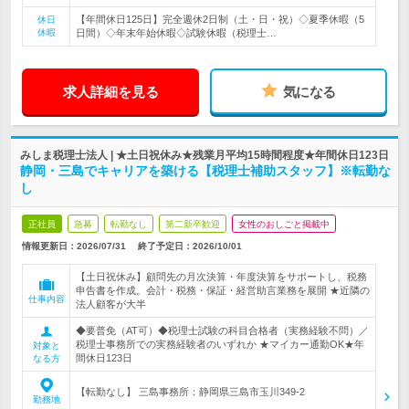
【年間休日125日】完全週休2日制（土・日・祝）◇夏季休暇（5
休日
休暇
日間）◇年末年始休暇◇試験休暇（税理士…
求人詳細を見る
気になる
みしま税理士法人 | ★土日祝休み★残業月平均15時間程度★年間休日123日
静岡・三島でキャリアを築ける【税理士補助スタッフ】※転勤な
し
正社員
急募
転勤なし
第二新卒歓迎
女性のおしごと掲載中
情報更新日：2026/07/31
終了予定日：
2026/10/01
【土日祝休み】顧問先の月次決算・年度決算をサポートし、税務
申告書を作成。会計・税務・保証・経営助言業務を展開 ★近隣の
仕事内容
法人顧客が大半
◆要普免（AT可）◆税理士試験の科目合格者（実務経験不問）／
税理士事務所での実務経験者のいずれか ★マイカー通勤OK★年
対象と
間休日123日
なる方
【転勤なし】 三島事務所：静岡県三島市玉川349-2
勤務地