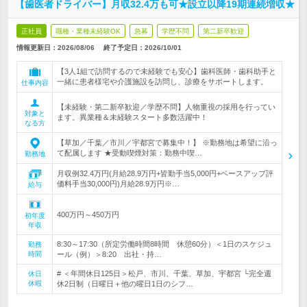
【歯医者ドライバー】月収32.4万も可★設立以降19期連続増収★
正社員
職種・業種未経験OK
急募
学歴不問
第二新卒歓迎
情報更新日：2026/08/06
終了予定日：
2026/10/01
【3人1組で訪問するので未経験でも安心】歯科医師・歯科助手と
一緒に患者様宅や介護施設を訪問し、診療をサポートします。
仕事内容
【未経験・第二新卒歓迎／学歴不問】人物重視の採用を行ってい
対象と
ます。異業種＆未経験スタート多数活躍中！
なる方
【草加／千葉／市川／宇都宮で募集中！】 ※勤務地は希望に沿っ
て配属します ★受動喫煙対策：勤務中喫…
勤務地
月収例32.4万円(月給28.9万円+皆勤手当5,000円+ベースアップ評
価料手当30,000円)月給28.9万円※…
給与
400万円～450万円
初年度
年収
8:30～17:30（所定労働時間8時間 休憩60分）＜1日のスケジュ
勤務
時間
ール（例）＞8:20 出社・持…
# ＜年間休日125日＞松戸、市川、千葉、草加、宇都宮 └完全週
休日
休暇
休2日制（日曜日＋他の曜日1日のシフ…