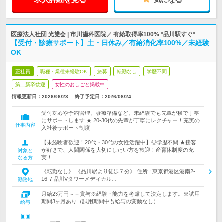
医療法人社団 光雙会 | 市川歯科医院／ 有給取得率100% *品川駅すぐ*
【受付・診療サポート】土・日休み／有給消化率100%／未経験
OK
正社員
職種・業種未経験OK
急募
転勤なし
学歴不問
第二新卒歓迎
女性のおしごと掲載中
情報更新日：2026/06/23
終了予定日：
2026/08/24
受付対応や予約管理、診療準備など。未経験でも先輩が横で丁寧
にサポートします ★ 20-30代の先輩が丁寧にレクチャー！充実の
仕事内容
入社後サポート制度
【未経験者歓迎！20代・30代の女性活躍中】◎学歴不問 ★接客
が好きで、人間関係を大切にしたい方を歓迎！産育休制度の充
対象と
実！
なる方
《転勤なし》 《品川駅より徒歩７分》 住所 : 東京都港区港南2-
16-7 品川Vタワーメディカル…
勤務地
月給23万円～＋賞与※経験・能力を考慮して決定します。※試用
期間3ヶ月あり（試用期間中も給与の変動なし）
給与