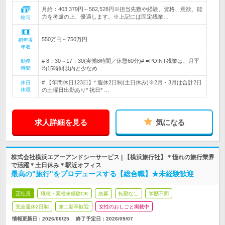
月給：403,379円～562,528円※担当先数や経験、資格、意欲、能
力を考慮の上、優遇します。※上記には固定残業…
給与
550万円～750万円
初年度
年収
# 8：30～17：30(実働8時間／休憩60分)# ■POINT残業は、月平
勤務
時間
均15時間以内と少なめ…
# 【年間休日123日】* 週休2日制(土日休み)※2月・3月は合計2日
休日
休暇
の土曜日出勤あり* 祝日* …
求人詳細を見る
気になる
株式会社横浜エアーアンドシーサービス | 【横浜旅行社】＊憧れの旅行業界
で活躍＊土日休み＊駅近オフィス
最高の"旅行"をプロデュースする【総合職】★未経験歓迎
正社員
職種・業種未経験OK
急募
転勤なし
学歴不問
完全週休2日制
第二新卒歓迎
女性のおしごと掲載中
情報更新日：2026/06/25
終了予定日：
2026/09/07