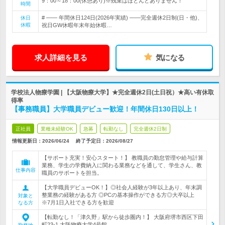
9：00～18：00(休憩あり)※残業はほとんどありません！
時間
# ―― 年間休日124日(2026年実績) ――完全週休2日制(日・他)、
休日
休暇
祝日GW休暇年末年始休暇…
求人詳細を見る
気になる
学校法人物療学園 | 【大阪物療大学】★完全週休2日(土日祝）★高い有休取
得率
【事務職員】大学職員デビュー歓迎！年間休日130日以上！
正社員
業種未経験OK
急募
転勤なし
完全週休2日制
情報更新日：2026/06/24
終了予定日：
2026/08/27
【サポート充実！安心スタート！】 教職員の勤怠管理や給与計算
業務、学生の学費納入に関わる業務などを通して、学生さん、教
仕事内容
職員のサポートを担当。
【大学職員デビューOK！】◎社会人経験が3年以上あり、年末調
整業務の経験がある方 ◎PCの基本操作ができる方◎大卒以上
対象と
※7月1日入社できる方を歓迎
なる方
【転勤なし！「津久野」駅から徒歩圏内！】 大阪府堺市西区下田
町23-1 大阪物療大学4号館