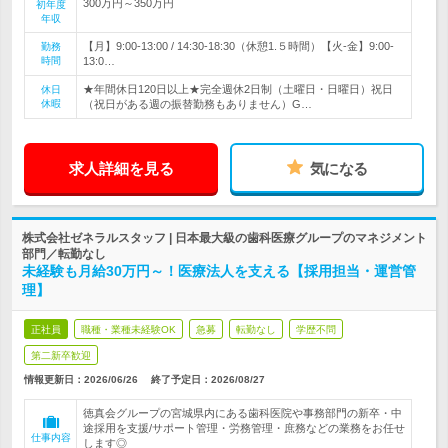
300万円～350万円
初年度
年収
【月】9:00-13:00 / 14:30-18:30（休憩1.５時間）【火-金】9:00-
勤務
時間
13:0…
★年間休日120日以上★完全週休2日制（土曜日・日曜日）祝日
休日
休暇
（祝日がある週の振替勤務もありません）G…
求人詳細を見る
気になる
株式会社ゼネラルスタッフ | 日本最大級の歯科医療グループのマネジメント
部門／転勤なし
未経験も月給30万円～！医療法人を支える【採用担当・運営管
理】
正社員
職種・業種未経験OK
急募
転勤なし
学歴不問
第二新卒歓迎
情報更新日：2026/06/26
終了予定日：
2026/08/27
徳真会グループの宮城県内にある歯科医院や事務部門の新卒・中
途採用を支援/サポート管理・労務管理・庶務などの業務をお任せ
仕事内容
します◎