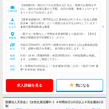
【未経験OK／旅行のプロを目指せる】法人・団体のお客様を中
心に、旅行の企画立案から手配、当日の添乗、事後フォローまで
仕事内容
をトータルでお任せします。
【業界未経験OK／専門卒以上】基本的なPCスキル／社会人経験
必須★『旅行が好き』という熱意がある方をお待ちしています！
対象と
★旅行業界経験者は優遇
なる方
～駅チカ／転勤なし／伊勢佐木長者町駅より徒歩3分～ 【本社】
神奈川県横浜市中区曙町1-1 ルヴァ…
勤務地
月給21万6000円～30万円＋残業代100％支給※上記は最低保証額
です。経験や能力を考慮し、給与額を決定します。※…
給与
9:30～18:45（実働8時間：休憩1時間15分）※時短勤務も考慮し
勤務
時間
ます。お気軽にご相談ください。
# ～年間休日120日以上～* 完全週休2日制（土日）* 祝日* GW* 夏
休日
休暇
季* 年末年始* 有給休…
求人詳細を見る
気になる
医療法人天空会 | 《女性社員活躍中♪》＃年間休日120日以上＃完全週休2日
制