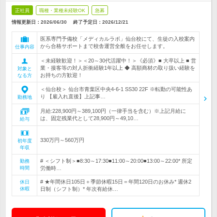
正社員
職種・業種未経験OK
急募
情報更新日：2026/06/30
終了予定日：
2026/12/21
医系専門予備校「メディカルラボ」仙台校にて、生徒の入校案内
から合格サポートまで校舎運営全般をお任せします。
仕事内容
＜未経験歓迎！＞＜20～30代活躍中！＞《必須》■ 大卒以上 ■ 営
業・接客等の対人折衝経験1年以上 ◆ 高額商材の取り扱い経験を
対象と
お持ちの方歓迎！
なる方
＜仙台校＞ 仙台市青葉区中央4-6-1 SS30 22F ※転勤の可能性あ
り 【雇入れ直後】上記事…
勤務地
月給:228,900円～389,100円（一律手当を含む）※上記月給に
は、固定残業代として28,900円～49,10…
給与
330万円～560万円
初年度
年収
# ＜シフト制＞■8:30～17:30■11:00～20:00■13:00～22:00* 所定
勤務
時間
労働時…
# ★年間休日105日＋季節休暇15日＝年間120日のお休み* 週休2
休日
休暇
日制（シフト制）* 年次有給休…