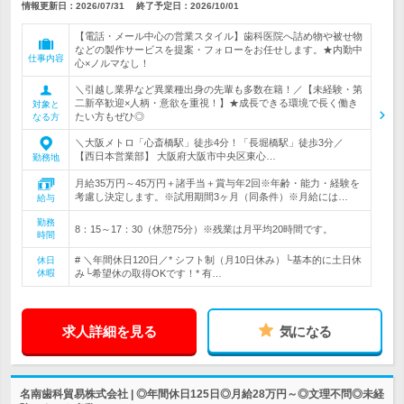
情報更新日：2026/07/31
終了予定日：
2026/10/01
【電話・メール中心の営業スタイル】歯科医院へ詰め物や被せ物
などの製作サービスを提案・フォローをお任せします。★内勤中
仕事内容
心×ノルマなし！
＼引越し業界など異業種出身の先輩も多数在籍！／【未経験・第
二新卒歓迎×人柄・意欲を重視！】★成長できる環境で長く働き
対象と
たい方もぜひ◎
なる方
＼大阪メトロ「心斎橋駅」徒歩4分！「長堀橋駅」徒歩3分／
【西日本営業部】 大阪府大阪市中央区東心…
勤務地
月給35万円～45万円＋諸手当＋賞与年2回※年齢・能力・経験を
考慮し決定します。※試用期間3ヶ月（同条件）※月給には…
給与
勤務
8：15～17：30（休憩75分）※残業は月平均20時間です。
時間
# ＼年間休日120日／* シフト制（月10日休み）└基本的に土日休
休日
休暇
み└希望休の取得OKです！* 有…
求人詳細を見る
気になる
名南歯科貿易株式会社 | ◎年間休日125日◎月給28万円～◎文理不問◎未経