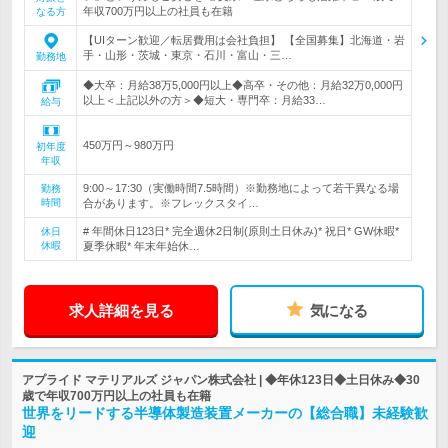
年収700万円以上の社員も在籍
なる方
【UIターン歓迎／転居費用は会社負担】 【全国募集】北海道・岩
手・山形・茨城・東京・石川・富山・三…
勤務地
◆大卒：月給38万5,000円以上◆高卒・その他：月給32万0,000円
以上＜上記以外の方＞◆短大・専門卒：月給33…
給与
450万円～980万円
初年度
年収
9:00～17:30（実働時間7.5時間）※勤務地によって若干異なる場
勤務
時間
合があります。※フレックスタイ…
# 年間休日123日* 完全週休2日制(原則土日休み)* 祝日* GW休暇*
休日
休暇
夏季休暇* 年末年始休…
求人詳細を見る
気になる
アプライド マテリアルズ ジャパン株式会社 | ◆年休123日◆土日休み◆30
歳で年収700万円以上の社員も在籍
世界をリードする半導体製造装置メーカーの【総合職】未経験歓
迎