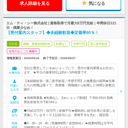
求人詳細を見る
気になる
エム・ティ・シー株式会社 | 資格取得で月最大8万円支給｜年間休日121
日・残業少なめ！
【受付案内スタッフ】◆未経験歓迎◆定着率90％！
正社員
職種・業種未経験OK
転勤なし
学歴不問
第二新卒歓迎
女性のおしごと掲載中
情報更新日：2026/06/26
終了予定日：
2026/08/27
当社が運営しているauショップにて、受付や案内業務をお任せし
ます。★平日の接客対応は約4～5件程度です。
仕事内容
【未経験歓迎／第二新卒歓迎／学歴不問】人物重視の採用★先輩
たちの前職は様々で、異業種・異職種から転職した仲間が多数活
対象と
躍中！
なる方
★長崎県募集 ★転勤なし 【auショップ相浦】 〒858-0914 長崎
県佐世保市川下町144-1
勤務地
◆月給22万円～35万円＋各種手当★継続的に給与水準の見直しを
実施しています！※上記給与には、業務手当を含む：固定残…
給与
◆9：30～19：00（実働8時間／休憩90分）★残業時間は月平均
勤務
時間
20時間以内！ワークライフバランス…