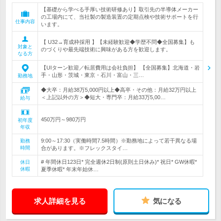
【基礎から学べる手厚い技術研修あり】取引先の半導体メーカー
の工場内にて、当社製の製造装置の定期点検や技術サポートを行
仕事内容
います。
【 U32→育成枠採用 】【未経験歓迎◆学歴不問◆全国募集】も
対象と
のづくりや最先端技術に興味がある方を歓迎します。
なる方
【UIターン歓迎／転居費用は会社負担】 【全国募集】北海道・岩
手・山形・茨城・東京・石川・富山・三…
勤務地
◆大卒：月給38万5,000円以上◆高卒・その他：月給32万円以上
＜上記以外の方＞◆短大・専門卒：月給33万5,00…
給与
450万円～980万円
初年度
年収
9:00～17:30（実働時間7.5時間）※勤務地によって若干異なる場
勤務
時間
合があります。※フレックスタイ…
# 年間休日123日* 完全週休2日制(原則土日休み)* 祝日* GW休暇*
休日
休暇
夏季休暇* 年末年始休…
求人詳細を見る
気になる