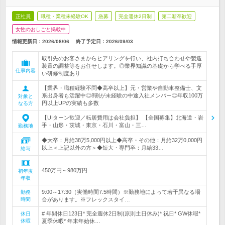
正社員
職種・業種未経験OK
急募
完全週休2日制
第二新卒歓迎
女性のおしごと掲載中
情報更新日：2026/08/06
終了予定日：
2026/09/03
取引先のお客さまからヒアリングを行い、社内打ち合わせや製造
装置の調整等をお任せします。◎業界知識の基礎から学べる手厚
仕事内容
い研修制度あり
【業界・職種経験不問◆高卒以上】元・営業や自動車整備士、文
系出身者も活躍中◎8割が未経験の中途入社メンバー◎年収100万
対象と
円以上UPの実績も多数
なる方
【UIターン歓迎／転居費用は会社負担】 【全国募集】北海道・岩
手・山形・茨城・東京・石川・富山・三…
勤務地
◆大卒：月給38万5,000円以上◆高卒・その他：月給32万0,000円
以上＜上記以外の方＞◆短大・専門卒：月給33…
給与
450万円～980万円
初年度
年収
9:00～17:30（実働時間7.5時間）※勤務地によって若干異なる場
勤務
時間
合があります。※フレックスタイ…
# 年間休日123日* 完全週休2日制(原則土日休み)* 祝日* GW休暇*
休日
休暇
夏季休暇* 年末年始休…