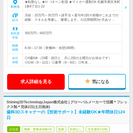
★転勤なし ★U・Iターン歓迎 ★マイカー通勤OK 札幌市東区本町
1条8丁目1-22
勤務地
月給：25万円～35万円＋諸手当＋賞与年2回※前職やこれまでの
経験、スキルを考慮し、優遇します。※試用期間3か月あり…
給与
350万円～650万円
初年度
年収
勤務
8:30～17:30（実働8h・休憩1時間）
時間
◎4週6休（日曜・祝日と、月に2回の土曜日がお休みです）
休日
休暇
◎GW（9～11日）◎夏季（8～9日）◎年末…
求人詳細を見る
気になる
Shining3DTechnologyJapan株式会社 | グローバルメーカーで活躍＊フレッ
クス制＊完休2日(土日祝休)
歯科3Dスキャナーの【技術サポート】未経験OK★年間休日124
日
正社員
職種・業種未経験OK
急募
転勤なし
完全週休2日制