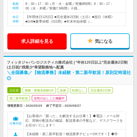
8：30～17：30（月・火・金曜／実働8時間）8：30～17：
勤務
時間
00（水・木曜／実働7.5時間）※残…
【年間休日125日】■完全週休2日制（土日）■祝日《休暇》
休日
休暇
■GW■夏季休暇（5日間）■年末年始休暇（…
求人詳細を見る
気になる
フィッタジャパンロジスティカ株式会社 | *年休120日以上*完全週休2日制
(土日祝)*残業少*希望勤務地へ配属
＼全国募集／【物流事務】未経験・第二新卒歓迎！原則定時退社
◎
正社員
職種・業種未経験OK
急募
転勤なし
完全週休2日制
第二新卒歓迎
女性のおしごと掲載中
情報更新日：2026/05/29
終了予定日：
2026/08/27
【お客様の「困った」を解決するお仕事！】◆電話・メール対
応、荷物や配送先の確認、配送業者の手配など、デスクワークを
仕事内容
お任せいたします！
【未経験・第二新卒歓迎！物流業界デビューOKです！】◆学