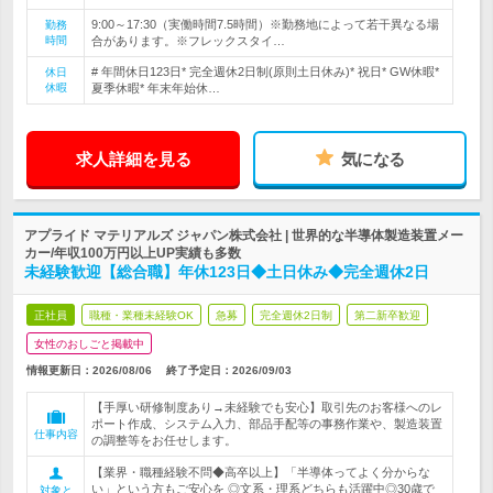
9:00～17:30（実働時間7.5時間）※勤務地によって若干異なる場
勤務
時間
合があります。※フレックスタイ…
# 年間休日123日* 完全週休2日制(原則土日休み)* 祝日* GW休暇*
休日
休暇
夏季休暇* 年末年始休…
求人詳細を見る
気になる
アプライド マテリアルズ ジャパン株式会社 | 世界的な半導体製造装置メー
カー/年収100万円以上UP実績も多数
未経験歓迎【総合職】年休123日◆土日休み◆完全週休2日
正社員
職種・業種未経験OK
急募
完全週休2日制
第二新卒歓迎
女性のおしごと掲載中
情報更新日：2026/08/06
終了予定日：
2026/09/03
【手厚い研修制度あり→未経験でも安心】取引先のお客様へのレ
ポート作成、システム入力、部品手配等の事務作業や、製造装置
仕事内容
の調整等をお任せします。
【業界・職種経験不問◆高卒以上】「半導体ってよく分からな
い」という方もご安心を ◎文系・理系どちらも活躍中◎30歳で
対象と