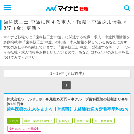
歯科技工士 中途に関する求人・転職・中途採用情報＜
8/7（金）更新＞
マイナビ転職では「歯科技工士 中途」に関連する転職・求人・中途採用情報を
多数掲載中!「歯科技工士 中途」の転職・求人情報を探しているあなたにおす
すめのお仕事を掲載しています。「歯科技工士 中途」に関連するキーワードか
らも転職・求人情報をお探しいただけるので、あなたにぴったりのお仕事を見
つけてみてください!
1～17件 (全17件中)
1
株式会社ワールドラボ | ◆月給35万円～◆グループ歯科医院の社割あり◆年
休120日◆
歯科医療の未来を支える【営業職】未経験歓迎★定着率平均92％
正社員
職種・業種未経験OK
転勤なし
学歴不問
第二新卒歓迎
女性のおしごと掲載中