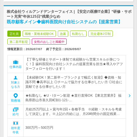
株式会社ウィルアンドデンターフェイス | 【安定の医療IT企業】*研修・サポ
ート充実*年休125日*残業少なめ
既存顧客メイン◆歯科医院向け自社システムの【提案営業】
正社員
職種・業種未経験OK
急募
転勤なし
完全週休2日制
第二新卒歓迎
女性のおしごと掲載中
情報更新日：2026/07/07
終了予定日：
2026/09/07
【丁寧な研修とサポート体制で未経験から営業スキルが身につ
く！】歯科医院向け自社システムの提案営業を担当★導入やアフ
仕事内容
ターフォローを行います！
【未経験OK！第二新卒～ブランクまで幅広く歓迎】◆資格・知
識不問 ◆高卒以上 ◎チームで協力する仕事がしたい方 ◎社会に
対象と
貢献できる仕事がしたい方
なる方
★転勤なし ★U・Iターン歓迎 ★直行直帰OK 【東北営業所】 福
島県郡山市喜久田町卸1-121-…
勤務地
月給25万円以上＋賞与年2回＋各種手当 ※経験・スキルを考慮
して決定します。※上記の月給には、月20時間分の固定残業…
給与
300万円～500万円
初年度
年収