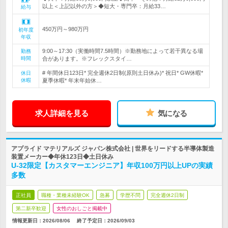
以上＜上記以外の方＞◆短大・専門卒：月給33…
給与
450万円～980万円
初年度
年収
9:00～17:30（実働時間7.5時間）※勤務地によって若干異なる場
勤務
時間
合があります。※フレックスタイ…
# 年間休日123日* 完全週休2日制(原則土日休み)* 祝日* GW休暇*
休日
休暇
夏季休暇* 年末年始休…
求人詳細を見る
気になる
アプライド マテリアルズ ジャパン株式会社 | 世界をリードする半導体製造
装置メーカー◆年休123日◆土日休み
U-32限定【カスタマーエンジニア】年収100万円以上UPの実績
多数
正社員
職種・業種未経験OK
急募
学歴不問
完全週休2日制
第二新卒歓迎
女性のおしごと掲載中
情報更新日：2026/08/06
終了予定日：
2026/09/03