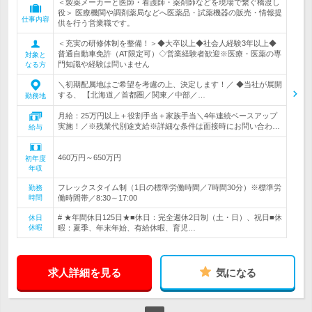
＜製薬メーカーと医師・看護師・薬剤師などを現場で繋ぐ橋渡し
役＞ 医療機関や調剤薬局などへ医薬品・試薬機器の販売・情報提
仕事内容
供を行う営業職です。
＜充実の研修体制を整備！＞◆大卒以上◆社会人経験3年以上◆
普通自動車免許（AT限定可）◇営業経験者歓迎※医療・医薬の専
対象と
門知識や経験は問いません
なる方
＼初期配属地はご希望を考慮の上、決定します！／ ◆当社が展開
する、 【北海道／首都圏／関東／中部／…
勤務地
月給：25万円以上＋役割手当＋家族手当＼4年連続ベースアップ
実施！／※残業代別途支給※詳細な条件は面接時にお問い合わ…
給与
460万円～650万円
初年度
年収
フレックスタイム制（1日の標準労働時間／7時間30分）※標準労
勤務
時間
働時間帯／8:30～17:00
# ★年間休日125日★■休日：完全週休2日制（土・日）、祝日■休
休日
休暇
暇：夏季、年末年始、有給休暇、育児…
求人詳細を見る
気になる