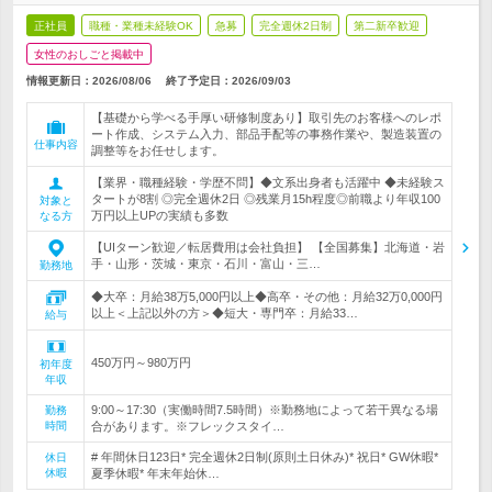
正社員
職種・業種未経験OK
急募
完全週休2日制
第二新卒歓迎
女性のおしごと掲載中
情報更新日：2026/08/06
終了予定日：
2026/09/03
【基礎から学べる手厚い研修制度あり】取引先のお客様へのレポ
ート作成、システム入力、部品手配等の事務作業や、製造装置の
仕事内容
調整等をお任せします。
【業界・職種経験・学歴不問】◆文系出身者も活躍中 ◆未経験ス
タートが8割 ◎完全週休2日 ◎残業月15h程度◎前職より年収100
対象と
万円以上UPの実績も多数
なる方
【UIターン歓迎／転居費用は会社負担】 【全国募集】北海道・岩
手・山形・茨城・東京・石川・富山・三…
勤務地
◆大卒：月給38万5,000円以上◆高卒・その他：月給32万0,000円
以上＜上記以外の方＞◆短大・専門卒：月給33…
給与
450万円～980万円
初年度
年収
9:00～17:30（実働時間7.5時間）※勤務地によって若干異なる場
勤務
時間
合があります。※フレックスタイ…
# 年間休日123日* 完全週休2日制(原則土日休み)* 祝日* GW休暇*
休日
休暇
夏季休暇* 年末年始休…