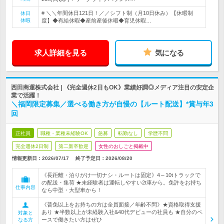
# ＼＼年間休日121日！／／シフト制（月10日休み）【休暇制
休日
休暇
度】◆有給休暇◆産前産後休暇◆育児休暇…
求人詳細を見る
気になる
西田商運株式会社 | 《完全週休2日もOK》業績好調◎メディア注目の安定企
業で活躍！
＼福岡限定募集／選べる働き方が自慢の【ルート配送】*賞与年3
回
正社員
職種・業種未経験OK
急募
転勤なし
学歴不問
完全週休2日制
第二新卒歓迎
女性のおしごと掲載中
情報更新日：2026/07/17
終了予定日：
2026/08/20
《長距離・泊りがけ一切ナシ・ルートは固定》4～10tトラックで
の配送・集荷 ★未経験者は運転しやすい2t車から。免許をお持ち
仕事内容
なら中型・大型車から！
《普免以上をお持ちの方は全員面接／年齢不問》★資格取得支援
あり ★半数以上が未経験入社&40代デビューの社員も ★自分のペ
対象と
ースで働きたい方はぜひ
なる方