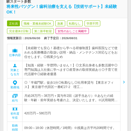
験スタート多数
将来性バツグン！歯科治療を支える【技術サポート】未経験
OK！
正社員
職種・業種未経験OK
急募
転勤なし
学歴不問
完全週休2日制
第二新卒歓迎
女性のおしごと掲載中
情報更新日：2026/06/30
終了予定日：
2026/08/31
【未経験でも安心！基礎から学べる研修制度】歯科医院などで使
われる医療機器の取扱い説明・納品・メンテナンス対応などをお
仕事内容
任せします。◎残業少なめ
【知識・経験・学歴問いません！】◎文系出身者も多数活躍中◎
専門知識は入社後に学べます◎産育休の取得実績あり◎子育て世
対象と
代活躍中◎経験者優遇
なる方
◎「半蔵門駅」徒歩1分◎転勤なし◎社用車貸与 【東京オフィ
ス】 東京都千代田区一番町27-2 理工…
勤務地
月給28万円～38万円＋賞与年2回（諸手当あり）※あなたの経
験・年齢・前年実績を考慮の上、決定いたします。※試用期間…
給与
420万円～580万円
初年度
年収
勤務
09:00～18:00（休憩時間／1時間）※残業は月平均20時間です。
時間