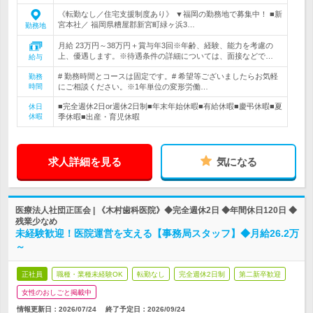
《転勤なし／住宅支援制度あり》 ▼福岡の勤務地で募集中！ ■新
宮本社／ 福岡県糟屋郡新宮町緑ヶ浜3…
勤務地
月給 23万円～38万円＋賞与年3回※年齢、経験、能力を考慮の
上、優遇します。※待遇条件の詳細については、面接などで…
給与
# 勤務時間とコースは固定です。# 希望等ございましたらお気軽
勤務
時間
にご相談ください。※1年単位の変形労働…
■完全週休2日or週休2日制■年末年始休暇■有給休暇■慶弔休暇■夏
休日
休暇
季休暇■出産・育児休暇
求人詳細を見る
気になる
医療法人社団正匡会 | 《木村歯科医院》◆完全週休2日 ◆年間休日120日 ◆
残業少なめ
未経験歓迎！医院運営を支える【事務局スタッフ】◆月給26.2万
～
正社員
職種・業種未経験OK
転勤なし
完全週休2日制
第二新卒歓迎
女性のおしごと掲載中
情報更新日：2026/07/24
終了予定日：
2026/09/24