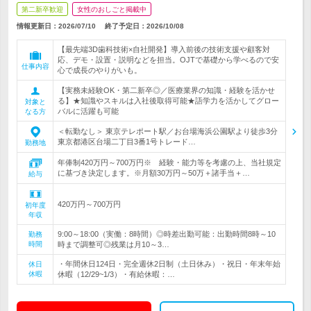
第二新卒歓迎
女性のおしごと掲載中
情報更新日：2026/07/10
終了予定日：
2026/10/08
【最先端3D歯科技術×自社開発】導入前後の技術支援や顧客対
応、デモ・設置・説明などを担当。OJTで基礎から学べるので安
仕事内容
心で成長のやりがいも。
【実務未経験OK・第二新卒◎／医療業界の知識・経験を活かせ
る】★知識やスキルは入社後取得可能★語学力を活かしてグロー
対象と
バルに活躍も可能
なる方
＜転勤なし＞ 東京テレポート駅／お台場海浜公園駅より徒歩3分
東京都港区台場二丁目3番1号トレード…
勤務地
年俸制420万円～700万円※ 経験・能力等を考慮の上、当社規定
に基づき決定します。※月額30万円～50万＋諸手当＋…
給与
420万円～700万円
初年度
年収
9:00～18:00（実働：8時間）◎時差出勤可能：出勤時間8時～10
勤務
時間
時まで調整可◎残業は月10～3…
・年間休日124日・完全週休2日制（土日休み）・祝日・年末年始
休日
休暇
休暇（12/29~1/3）・有給休暇：…