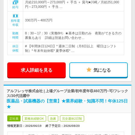
月給210,000円～273,000円 ＋ 手当 ＋ 賞与■川崎／月給251,000
円～273,000円 ＋ 手当 …
給与
330万円～400万円
初年度
年収
8：30～17：30（実働8H）★基本は日勤のみ 夜勤ができる方の
勤務
時間
募集もあり 詳細は別途お問い合わせ…
# 【年間休日124日】* 週休二日制（月8日以上 曜日はシフト
休日
休暇
制）* 年末年始休暇* 夏季休暇* …
求人詳細を見る
気になる
アルフレッサ株式会社 | 上場グループ企業/初年度年収460万円~可/フレック
ス/30代活躍中
医薬品・試薬機器の【営業】★業界経験・知識不問！年休125日
★
正社員
業種未経験OK
急募
完全週休2日制
情報更新日：2026/06/19
終了予定日：
2026/08/20