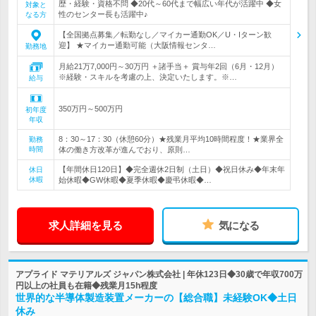
歴・経験・資格不問 ◆20代～60代まで幅広い年代が活躍中 ◆女
対象と
性のセンター長も活躍中♪
なる方
【全国拠点募集／転勤なし／マイカー通勤OK／U・Iターン歓
迎】 ★マイカー通勤可能（大阪情報センタ…
勤務地
月給21万7,000円～30万円 ＋諸手当＋ 賞与年2回（6月・12月）
※経験・スキルを考慮の上、決定いたします。※…
給与
350万円～500万円
初年度
年収
8：30～17：30（休憩60分）★残業月平均10時間程度！★業界全
勤務
時間
体の働き方改革が進んでおり、原則…
【年間休日120日】◆完全週休2日制（土日）◆祝日休み◆年末年
休日
休暇
始休暇◆GW休暇◆夏季休暇◆慶弔休暇◆…
求人詳細を見る
気になる
アプライド マテリアルズ ジャパン株式会社 | 年休123日◆30歳で年収700万
円以上の社員も在籍◆残業月15h程度
世界的な半導体製造装置メーカーの【総合職】未経験OK◆土日
休み