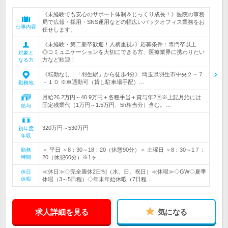
《未経験でも安心のサポート体制＆じっくり成長！》医院の事務
局で広報・採用・SNS運用などの幅広いバックオフィス業務をお
仕事内容
任せします。
《未経験・第二新卒歓迎！人柄重視♪》応募条件：専門卒以上
◎コミュニケーションを大切にできる方、医療業界に携わりたい
対象と
方など歓迎！
なる方
《転勤なし｜「羽生駅」から徒歩4分》 埼玉県羽生市中央２－７
－１０ ※車通勤可（貸し駐車場手配）…
勤務地
月給26.2万円～40.9万円＋各種手当＋賞与年2回※上記月給には
固定残業代（1万円～1.5万円、5h相当分）含む。…
給与
320万円～530万円
初年度
年収
＜ 平日 ＞8：30～18：20（休憩90分）＜ 土曜日 ＞8：30～1７：
勤務
時間
20（休憩60分）※1ヶ…
≪休日≫◇完全週休2日制（水、日、祝日）≪休暇≫◇GW◇夏季
休日
休暇
休暇（3～5日程）◇年末年始休暇（7日程…
求人詳細を見る
気になる