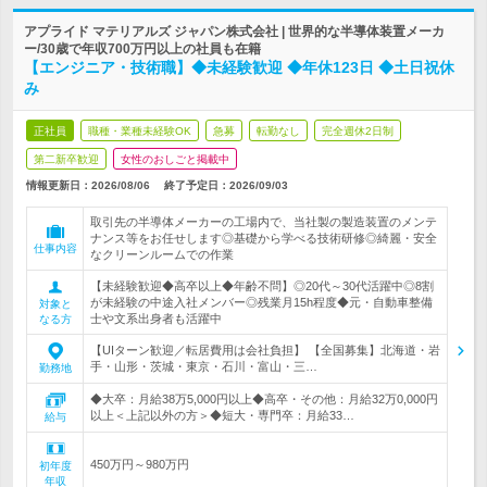
アプライド マテリアルズ ジャパン株式会社 | 世界的な半導体装置メーカ
ー/30歳で年収700万円以上の社員も在籍
【エンジニア・技術職】◆未経験歓迎 ◆年休123日 ◆土日祝休
み
正社員
職種・業種未経験OK
急募
転勤なし
完全週休2日制
第二新卒歓迎
女性のおしごと掲載中
情報更新日：2026/08/06
終了予定日：
2026/09/03
取引先の半導体メーカーの工場内で、当社製の製造装置のメンテ
ナンス等をお任せします◎基礎から学べる技術研修◎綺麗・安全
仕事内容
なクリーンルームでの作業
【未経験歓迎◆高卒以上◆年齢不問】◎20代～30代活躍中◎8割
が未経験の中途入社メンバー◎残業月15h程度◆元・自動車整備
対象と
士や文系出身者も活躍中
なる方
【UIターン歓迎／転居費用は会社負担】 【全国募集】北海道・岩
手・山形・茨城・東京・石川・富山・三…
勤務地
◆大卒：月給38万5,000円以上◆高卒・その他：月給32万0,000円
以上＜上記以外の方＞◆短大・専門卒：月給33…
給与
450万円～980万円
初年度
年収