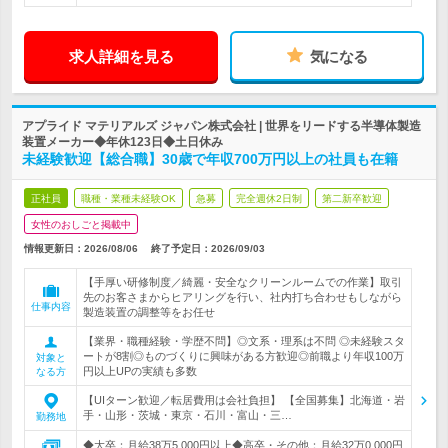
求人詳細を見る
気になる
アプライド マテリアルズ ジャパン株式会社 | 世界をリードする半導体製造
装置メーカー◆年休123日◆土日休み
未経験歓迎【総合職】30歳で年収700万円以上の社員も在籍
正社員
職種・業種未経験OK
急募
完全週休2日制
第二新卒歓迎
女性のおしごと掲載中
情報更新日：2026/08/06
終了予定日：
2026/09/03
【手厚い研修制度／綺麗・安全なクリーンルームでの作業】取引
先のお客さまからヒアリングを行い、社内打ち合わせもしながら
仕事内容
製造装置の調整等をお任せ
【業界・職種経験・学歴不問】◎文系・理系は不問 ◎未経験スタ
ートが8割◎ものづくりに興味がある方歓迎◎前職より年収100万
対象と
円以上UPの実績も多数
なる方
【UIターン歓迎／転居費用は会社負担】 【全国募集】北海道・岩
手・山形・茨城・東京・石川・富山・三…
勤務地
◆大卒：月給38万5,000円以上◆高卒・その他：月給32万0,000円