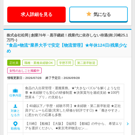
求人詳細を見る
気になる
株式会社松岡 | 創業76年・黒字継続！残業代に依存しない待遇(例:川崎25.1
万円~)
"食品×物流"業界大手で安定【物流管理】★年休124日/残業少な
め
正社員
職種・業種未経験OK
学歴不問
第二新卒歓迎
女性のおしごと掲載中
情報更新日：2026/07/28
終了予定日：
2026/09/28
食品の入出荷管理・運搬業務。★"大きなパズル"を解くような仕
事 ★未経験でも安心の研修制度 ★決算賞与を連続支給 ★100円
仕事内容
惣菜＆「ブリ」の支給も♪
【 40歳以下／学歴・経験不問 】★未経験・第二新卒歓迎 ★正社
員デビューも応援(充実した研修が好評です◎) ★「働きやすさ」
対象と
に惹かれての応募も多数
なる方
【川崎】【船橋】【大阪】【福岡】【都城】の中から、 希望エリ
アを選択ください。 ■東京湾岸物流セン…
勤務地