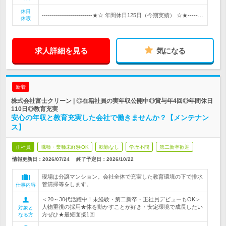
休日
-------------------------★☆ 年間休日125日（今期実績） ☆★-----…
休暇
求人詳細を見る
気になる
新着
株式会社富士クリーン | ◎在籍社員の実年収公開中◎賞与年4回◎年間休日
110日◎教育充実
安心の年収と教育充実した会社で働きませんか？【メンテナン
ス】
正社員
職種・業種未経験OK
転勤なし
学歴不問
第二新卒歓迎
情報更新日：2026/07/24
終了予定日：
2026/10/22
現場は分譲マンション。会社全体で充実した教育環境の下で排水
管清掃等をします。
仕事内容
＜20～30代活躍中！未経験・第二新卒・正社員デビューもOK＞
人物重視の採用★体を動かすことが好き・安定環境で成長したい
対象と
方ぜひ★最短面接1回
なる方