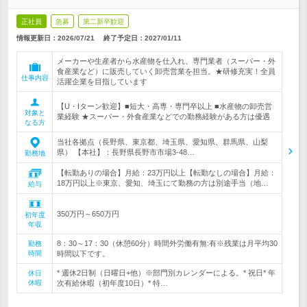
正社員
急募
第二新卒歓迎
情報更新日：2026/07/21
終了予定日：
2027/01/11
メーカーや生産者から水産物を仕入れ、専門業者（スーパー・外
食産業など）に販売していく卸売営業を担当。★研修充実！全員
仕事内容
活躍企業を目指しています
【U・Iターン歓迎】■短大・高専・専門卒以上 ■水産物の卸売営
対象と
業経験 ★スーパー・外食産業などでの勤務経験がある方は優遇
なる方
当社各拠点（長野県、東京都、埼玉県、愛知県、群馬県、山梨
県） 【本社】：長野県長野市市場3-48…
勤務地
【転勤ありの場合】月給：23万円以上【転勤なしの場合】月給：
18万円以上※東京、愛知、埼玉にて勤務の方は別途手当（地…
給与
350万円～650万円
初年度
年収
8：30～17：30（休憩60分）時間外労働有無:有※残業は月平均30
勤務
時間
時間以下です。
* 週休2日制（日曜日+他）※部門別カレンダーによる。* 祝日* 年
休日
休暇
次有給休暇（初年度10日）* 特…