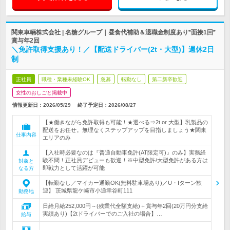
関東車輛株式会社 | 名糖グループ｜昼食代補助＆退職金制度あり*面接1回*
賞与年2回
＼免許取得支援あり！／【配送ドライバー(2t・大型)】週休2日
制
正社員
職種・業種未経験OK
急募
転勤なし
第二新卒歓迎
女性のおしごと掲載中
情報更新日：2026/05/29
終了予定日：
2026/08/27
【★働きながら免許取得も可能！★選べる⇒2t or 大型】乳製品の
配送をお任せ。無理なくステップアップを目指しましょう★関東
仕事内容
エリアのみ
【入社時必要なのは『普通自動車免許(AT限定可)』のみ】実務経
験不問！正社員デビューも歓迎！※中型免許/大型免許がある方は
対象と
即戦力として活躍が可能
なる方
【転勤なし／マイカー通勤OK(無料駐車場あり)／U・Iターン歓
迎】 茨城県龍ケ崎市小通幸谷町111
勤務地
日給月給252,000円～(残業代全額支給)＋賞与年2回(20万円分支給
実績あり)【2tドライバーでのご入社の場合】…
給与