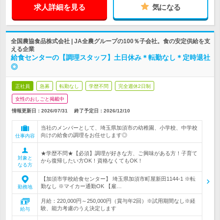
求人詳細を見る
気になる
全国農協食品株式会社 | JA全農グループの100％子会社。食の安定供給を支
える企業
給食センターの【調理スタッフ】土日休み＊転勤なし＊定時退社
◎
正社員
急募
転勤なし
学歴不問
完全週休2日制
女性のおしごと掲載中
情報更新日：2026/07/31
終了予定日：
2026/12/10
当社のメンバーとして、埼玉県加須市の幼稚園、小学校、中学校
向けの給食の調理をお任せします◎
仕事内容
★学歴不問★【必須】調理が好きな方、ご興味がある方！子育て
対象と
から復帰したい方OK！資格なくてもOK！
なる方
【加須市学校給食センター】 埼玉県加須市町屋新田1144-1 ※転
勤なし ※マイカー通勤OK 【雇…
勤務地
月給：220,000円～250,000円（賞与年2回）※試用期間なし※経
験、能力考慮のうえ決定します
給与