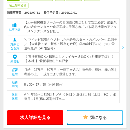
第二新卒歓迎
情報更新日：2026/07/31
終了予定日：
2026/10/01
【大手厨房機器メーカーの四国総代理店として安定経営】愛媛県
内の給食センターや食品工場に設置されている厨房機器のアフタ
仕事内容
ーメンテナンスをお任せ
＼ マイナビ転職から入社した未経験スタートのメンバーも活躍中
／ 【未経験・第二新卒・既卒も歓迎】◎39歳以下の方（※）◎
対象と
運転免許（AT限定可）
なる方
《 直行直帰OK／転勤なし／マイカー通勤OK（駐車場完備） 》
【 本社 】 愛媛県松山市余戸東1…
勤務地
月給：22万円～30万円（一律手当込み）※年齢、経験、能力等を
考慮の上、 規定により優遇します。
給与
勤務
8：30～17：30（休憩90分）
時間
# ＼ 年間休日115日！ ／# 《 休日 》週休2日制（土日、祝）、他
休日
休暇
※月に1回(稀に2回)土曜出…
求人詳細を見る
気になる