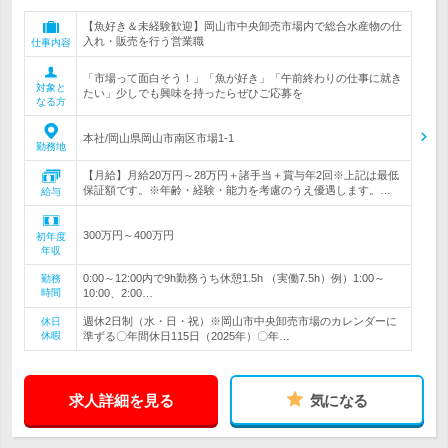
【魚好き＆未経験歓迎】岡山市中央卸売市場内で総合水産物の仕
入れ・販売を行う営業職
仕事内容
「市場って面白そう！」「魚が好き」「午前終わりの仕事に就き
対象と
たい」少しでも興味を持ったらぜひご応募を
なる方
本社/岡山県岡山市南区市場1-1
勤務地
【月給】月給20万円～28万円＋諸手当＋賞与年2回※上記は最低
保証額です。※年齢・経験・能力を考慮のうえ優遇します。…
給与
300万円～400万円
初年度
年収
0:00～12:00内で9h勤務うち休憩1.5h （実働7.5h）例）1:00～
勤務
時間
10:00、2:00…
週休2日制（水・日・祝）※岡山市中央卸売市場のカレンダーに
休日
休暇
準ずる〇年間休日115日（2025年）〇年…
求人詳細を見る
気になる