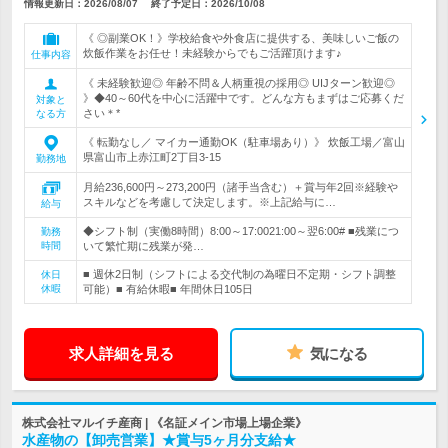
情報更新日：2026/08/07
終了予定日：
2026/10/08
《 ◎副業OK！》学校給食や外食店に提供する、美味しいご飯の
炊飯作業をお任せ！未経験からでもご活躍頂けます♪
仕事内容
《 未経験歓迎◎ 年齢不問＆人柄重視の採用◎ UIJターン歓迎◎
》◆40～60代を中心に活躍中です。どんな方もまずはご応募くだ
対象と
さい＊*
なる方
《 転勤なし／ マイカー通勤OK（駐車場あり）》 炊飯工場／富山
県富山市上赤江町2丁目3-15
勤務地
月給236,600円～273,200円（諸手当含む）＋賞与年2回※経験や
スキルなどを考慮して決定します。※上記給与に…
給与
◆シフト制（実働8時間）8:00～17:0021:00～翌6:00# ■残業につ
勤務
時間
いて繁忙期に残業が発…
■ 週休2日制（シフトによる交代制の為曜日不定期・シフト調整
休日
休暇
可能）■ 有給休暇■ 年間休日105日
求人詳細を見る
気になる
株式会社マルイチ産商 | 《名証メイン市場上場企業》
水産物の【卸売営業】★賞与5ヶ月分支給★