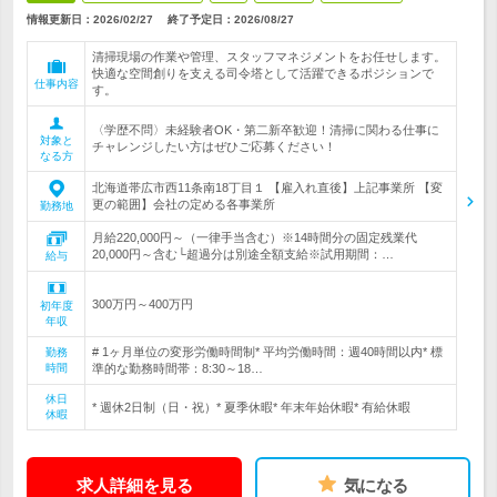
情報更新日：2026/02/27
終了予定日：
2026/08/27
清掃現場の作業や管理、スタッフマネジメントをお任せします。
快適な空間創りを支える司令塔として活躍できるポジションで
仕事内容
す。
〈学歴不問〉未経験者OK・第二新卒歓迎！清掃に関わる仕事に
対象と
チャレンジしたい方はぜひご応募ください！
なる方
北海道帯広市西11条南18丁目１ 【雇入れ直後】上記事業所 【変
更の範囲】会社の定める各事業所
勤務地
月給220,000円～（一律手当含む）※14時間分の固定残業代
20,000円～含む└超過分は別途全額支給※試用期間：…
給与
300万円～400万円
初年度
年収
# 1ヶ月単位の変形労働時間制* 平均労働時間：週40時間以内* 標
勤務
時間
準的な勤務時間帯：8:30～18…
休日
* 週休2日制（日・祝）* 夏季休暇* 年末年始休暇* 有給休暇
休暇
求人詳細を見る
気になる