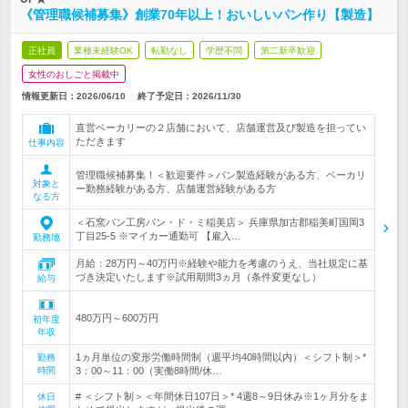
《管理職候補募集》創業70年以上！おいしいパン作り【製造】
正社員
業種未経験OK
転勤なし
学歴不問
第二新卒歓迎
女性のおしごと掲載中
情報更新日：2026/06/10
終了予定日：
2026/11/30
直営ベーカリーの２店舗において、店舗運営及び製造を担ってい
ただきます
仕事内容
管理職候補募集！＜歓迎要件＞パン製造経験がある方、ベーカリ
対象と
ー勤務経験がある方、店舗運営経験がある方
なる方
＜石窯パン工房パン・ド・ミ稲美店＞ 兵庫県加古郡稲美町国岡3
丁目25-5 ※マイカー通勤可 【雇入…
勤務地
月給：28万円～40万円※経験や能力を考慮のうえ、当社規定に基
づき決定いたします※試用期間3ヵ月（条件変更なし）
給与
480万円～600万円
初年度
年収
1ヵ月単位の変形労働時間制（週平均40時間以内）＜シフト制＞*
勤務
時間
3：00～11：00（実働8時間/休…
# ＜シフト制＞＜年間休日107日＞* 4週8～9日休み※1ヶ月分をま
休日