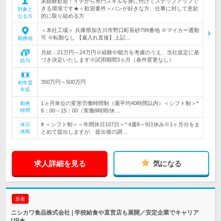
未経験歓迎！イチから専門スキルを身に付けてステップアップで
きる環境です★＜歓迎要件＞パンが好きな方、仕事に対して意欲
対象と
的に取り組める方
なる方
＜本社工場＞ 兵庫県加古川市野口町長砂799番地 ※マイカー通勤
可 ※転勤なし 【雇入れ直後】上記…
勤務地
月給：21万円～24万円※経験や能力を考慮のうえ、当社規定に基
づき決定いたします※試用期間3ヵ月（条件変更なし）
給与
350万円～500万円
初年度
年収
1ヵ月単位の変形労働時間制（週平均40時間以内）＜シフト制＞*
勤務
時間
6：00～15：00（実働8時間/休…
# ＜シフト制＞＜年間休日107日＞* 4週8～9日休み※1ヶ月分をま
休日
休暇
とめて提出しますが、提出後の調…
求人詳細を見る
気になる
新着
ニシカワ食品株式会社 | 学校給食や直営店も展開／安定企業でキャリア
UP★