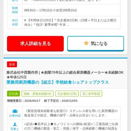
給与
勤務
8時30分～17時15分※休憩1時間15分
時間
# 【年間休日125日】* 完全週休2日制（日曜＋平日または土曜日
休日
休暇
休み）* 祝日* 夏季休暇* 年末…
求人詳細を見る
気になる
新着
株式会社中西製作所 | ★創業70年以上の総合厨房機器メーカー★未経験OK
★年休125日
業務用厨房機器の【組立】学校給食シェアトップクラス
正社員
職種・業種未経験OK
完全週休2日制
第二新卒歓迎
情報更新日：2026/06/17
終了予定日：
2026/12/03
《製造現場未経験者も歓迎◎》ステンレス材を用いた厨房機器の
板金加工や組立、機械の保守・点検をお任せいたします。
仕事内容
<必須>◆高卒以上◆モノづくりへの興味<歓迎>◇工業高校ご出身
の方◇機械の製造・加工・溶接／保守・点検経験◇機械の知識を
対象と