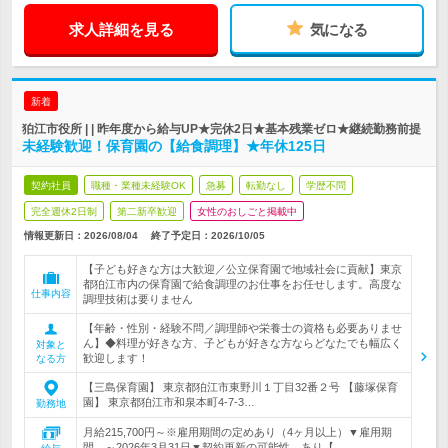
求人詳細を見る
気になる
新着
狛江市役所 | | 昨年度から給与UP★完休2日★基本残業ゼロ★継続勤務前提
未経験歓迎！保育園の【給食調理】★年休125日
契約社員
職種・業種未経験OK
急募
転勤なし
学歴不問
完全週休2日制
第二新卒歓迎
女性のおしごと掲載中
情報更新日：2026/08/04
終了予定日：
2026/10/05
【子ども好きな方は大歓迎／公立保育園で地域社会に貢献】東京
都狛江市内の保育園で給食調理のお仕事をお任せします。高度な
仕事内容
調理技術は要りません
【年齢・性別・経験不問／調理師や栄養士の資格も必要ありませ
ん】◆料理が好きな方、子どもが好きな方ならどなたでも幅広く
対象と
歓迎します！
なる方
【三島保育園】 東京都狛江市東野川１丁目32番２号 【藤塚保育
園】 東京都狛江市和泉本町4-7-3…
勤務地
月給215,700円～※雇用期間の定めあり（4ヶ月以上）▼雇用期
間 ～2026年3月31日▼契約更新の可能性 あり【…