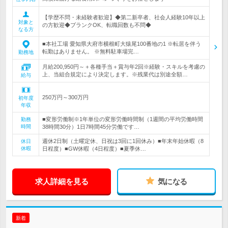
【学歴不問・未経験者歓迎】◆第二新卒者、社会人経験10年以上
対象と
の方歓迎◆ブランクOK、転職回数も不問◆
なる方
■本社工場 愛知県大府市横根町大猿尾100番地の1 ※転居を伴う
転勤はありません。 ※無料駐車場完…
勤務地
月給200,950円～＋各種手当＋賞与年2回※経験・スキルを考慮の
上、当組合規定により決定します。※残業代は別途全額…
給与
250万円～300万円
初年度
年収
■変形労働制※1年単位の変形労働時間制（1週間の平均労働時間
勤務
時間
38時間30分）1日7時間45分労働です…
週休2日制（土曜定休、日祝は3回に1回休み）■年末年始休暇（8
休日
休暇
日程度）■GW休暇（4日程度）■夏季休…
求人詳細を見る
気になる
新着