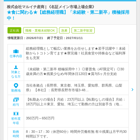
株式会社マルイチ産商 | 《名証メイン市場上場企業》
★食に関わる★【総務経理職】「未経験・第二新卒」積極採用
中！
正社員
職種・業種未経験OK
急募
第二新卒歓迎
情報更新日：2026/07/21
終了予定日：
2027/01/11
総務経理職として幅広い業務をお任せします★若手活躍中！未経
験からトコトン育てます★寮完備！社員食堂や持株会など福利厚
仕事内容
生も充実
《未経験・第二新卒 積極採用中！》◎要普免（AT限定可）◎30
対象と
歳未満の方★残業少なめ/年間休日120日★賞与5ヶ月分支給
なる方
当社各拠点（長野県、東京都、埼玉県、愛知県、群馬県、山梨
県） 【本社】：長野県長野市市場3-48…
勤務地
【転勤ありの場合】月給：23万円以上【転勤なしの場合】月給：
18万円以上※東京、愛知、埼玉にて勤務の方は別途手当（地…
給与
350万円～650万円
初年度
年収
8：30～17：30（休憩60分）時間外労働有無:有※残業は月平均30
勤務
時間
時間以下です。