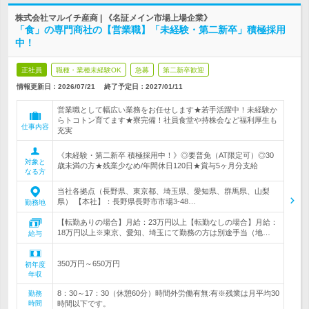
株式会社マルイチ産商 | 《名証メイン市場上場企業》
「食」の専門商社の【営業職】「未経験・第二新卒」積極採用
中！
正社員
職種・業種未経験OK
急募
第二新卒歓迎
情報更新日：2026/07/21
終了予定日：
2027/01/11
営業職として幅広い業務をお任せします★若手活躍中！未経験か
らトコトン育てます★寮完備！社員食堂や持株会など福利厚生も
仕事内容
充実
《未経験・第二新卒 積極採用中！》◎要普免（AT限定可）◎30
対象と
歳未満の方★残業少なめ/年間休日120日★賞与5ヶ月分支給
なる方
当社各拠点（長野県、東京都、埼玉県、愛知県、群馬県、山梨
県） 【本社】：長野県長野市市場3-48…
勤務地
【転勤ありの場合】月給：23万円以上【転勤なしの場合】月給：
18万円以上※東京、愛知、埼玉にて勤務の方は別途手当（地…
給与
350万円～650万円
初年度
年収
8：30～17：30（休憩60分）時間外労働有無:有※残業は月平均30
勤務
時間
時間以下です。