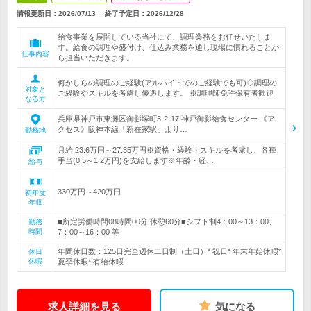
情報更新日：2026/07/13
終了予定日：
2026/12/28
給食事業を展開している当社にて、調理業務をお任せいたしま
す。給食の調理や盛付け、仕込み業務を通し現場に慣れることか
仕事内容
ら担当いただきます。
何かしらの調理のご経験(アルバイトでのご経験でも可)◇調理の
対象と
ご経験やスキルを考慮し優遇します。 ※調理師免許保有者歓迎
なる方
兵庫県神戸市東灘区御影塚町3-2-17 神戸御影給食センター 《ア
クセス》阪神本線「新在家駅」より…
勤務地
月給:23.6万円～27.35万円※資格・経験・スキルを考慮し、各種
手当(0.5～1.2万円)を支給します※年齢・経…
給与
330万円～420万円
初年度
年収
■所定労働時間08時間00分 休憩60分■シフト制4：00～13：00、
勤務
時間
7：00～16：00 等
年間休日数：125日完全週休二日制（土日）* 祝日* 年末年始休暇*
休日
休暇
夏季休暇* 有給休暇
求人詳細を見る
気になる