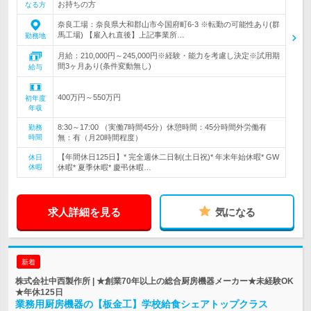
お持ちの方
なる方
奈良工場：奈良県大和郡山市今国府町6-3 ※転勤の可能性あり(群
馬工場) 【雇入れ直後】上記事業所…
勤務地
月給：210,000円～245,000円※経験・能力を考慮し決定※試用期
間3ヶ月あり(条件変動無し)
給与
400万円～550万円
初年度
年収
8:30～17:00 （実働7時間45分）休憩時間：45分時間外労働有
勤務
時間
無：有（月20時間程度）
【年間休日125日】* 完全週休二日制(土日祝)* 年末年始休暇* GW
休日
休暇
休暇* 夏季休暇* 慶弔休暇…
求人詳細を見る
気になる
新着
株式会社中西製作所 | ★創業70年以上の総合厨房機器メーカー★未経験OK
★年休125日
業務用厨房機器の【板金工】学校給食シェアトップクラス