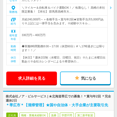
なる方
＼マイカー＆自転車＆バイク通勤OK！／ 転勤なし！ 高崎の本社
限定募集！ 【本社】 群馬県高崎市大…
勤務地
月給240,000円～＋各種手当＋賞与年2回★皆勤手当月5,000円あ
り※上記には一律手当を含みます。※経験やスキル…
給与
330万円～400万円
初年度
年収
◆実働8時間勤務8:00～17:00（休憩60分）# ＼17時過ぎには帰り
勤務
時間
ます！！／
【休日】* 週休2日制（水曜日、日曜日、祝日）※たまに水曜日出
休日
休暇
勤あり※会社カレンダーによる※希望休の…
求人詳細を見る
気になる
株式会社ノア・ビルサービス | ★北海道帯広での募集！＊賞与年2回 ＊完全
週休2日
＊帯広市＊【清掃管理】★国や自治体・大手企業が主要取引先
正社員
職種・業種未経験OK
急募
学歴不問
第二新卒歓迎