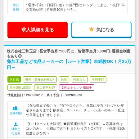
* 週休2日制（日曜日+他）※部門別カレンダーによる。* 祝日* 年
休日
休暇
次有給休暇（初年度10日）* 特…
求人詳細を見る
気になる
株式会社三和玉店 | 昼食手当月7500円に、皆勤手当月5,000円♪退職金制度
もあり◎
卵加工品など食品メーカーの【ルート営業】未経験OK！月25万
円～
正社員
職種・業種未経験OK
急募
転勤なし
学歴不問
完全週休2日制
第二新卒歓迎
女性のおしごと掲載中
情報更新日：2026/06/17
終了予定日：
2026/08/20
【食品業界で働こう！”食”を扱うから、景気に左右されづらい安
定さもあります】飲食店、スーパー、チェーン店へのルート配送
仕事内容
や営業をお任せします。
【U・Iターンも大歓迎】◆普通運転免許（MT車）→応募条件は
コレのみ！ ※初めての正社員という方もOKです！＜残業月20h
対象と
程度と少なめ＞
なる方