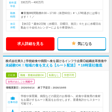
330万円～400万円
初年度
年収
◆実働8時間勤務8:00～17:00（休憩60分）# ＼17時過ぎには帰り
勤務
時間
ます！！／
【休日】* 週休2日制（水曜日、日曜日、祝日）※たまに水曜日出
休日
休暇
勤あり※会社カレンダーによる※希望休の…
求人詳細を見る
気になる
株式会社東久 | 学校給食や病院へ食を届けるインフラ企業◎組織改革推進中
未経験OK！地域の食を支える【ルート配送】＊18時退社徹底
正社員
職種・業種未経験OK
転勤なし
学歴不問
女性のおしごと掲載中
情報更新日：2026/04/14
終了予定日：
2026/10/05
学校や保育園、病院などの固定のお客様へ、給食や昼食用の食材
をお届けするルート配送をお任せします。普通免許からスタート
仕事内容
可能です。