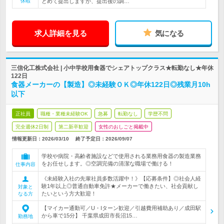
休暇
とめて提出しますが、提出後の調…
求人詳細を見る
気になる
三信化工株式会社 | 小中学校用食器でシェアトップクラス★転勤なし★年休
122日
食器メーカーの【製造】◎未経験ＯＫ◎年休122日◎残業月10h
以下
正社員
職種・業種未経験OK
急募
転勤なし
学歴不問
完全週休2日制
第二新卒歓迎
女性のおしごと掲載中
情報更新日：2026/03/10
終了予定日：
2026/09/07
学校や病院・高齢者施設などで使用される業務用食器の製造業務
をお任せします。◎空調完備の清潔な職場で働ける！
仕事内容
《未経験入社の先輩社員多数活躍中！》【応募条件】◎社会人経
験1年以上◎普通自動車免許★メーカーで働きたい、社会貢献し
対象と
たいという方大歓迎！
なる方
【マイカー通勤可／U・Iターン歓迎／引越費用補助あり／成田駅
から車で15分】 千葉県成田市長沼15…
勤務地