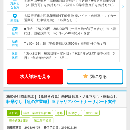
学歴不問★業界・職種未経験者歓迎！＜必須＞■普通自動車免許
対象と
（AT限定可）をお持ちの方＜歓迎＞◎準中型免許をお持ちの方
なる方
大阪府堺市北区北花田町4丁99番地 ※バイク・自転車・マイカー
通勤可（駐車場完備） ※転勤なし 【…
勤務地
■月給：270,000円～396,900円（一律支給の諸手当含む）※上記
には、固定残業代（6万円～／40時間分）を含…
給与
勤務
7：00～16：30（実働8時間/休憩90分）※時間外労働：有
時間
* 週休2日制（毎週日曜＋定休日）* 祝日* GW休暇* 夏季休暇（3
休日
休暇
日）* 年末年始休暇（4～5日…
求人詳細を見る
気になる
株式会社岡山県水 | 【魚好き必見】未経験歓迎・ノルマなし・転勤なし
転勤なし【魚の営業職】※キャリアパートナーサポート案件
正社員
職種・業種未経験OK
急募
転勤なし
学歴不問
完全週休2日制
第二新卒歓迎
情報更新日：2026/06/05
終了予定日：
2026/11/26