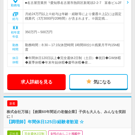
■名古屋営業所 └愛知県名古屋市熱田区新尾頭2-2-7 富春ビル2F
勤務地
月給24万円以上※給与は年齢・経験等により優遇※上記には固定
残業代（3万3000円/20時間）が含まれます。※固定残…
給与
350万円～500万円
初年度
年収
勤務時間：8:30～17:15(休憩時間 1時間00分)※残業月平均15h程
勤務
時間
度
◆年間休日120日以上◆完全週休2日制（土日）◆祝日◆GW休暇
休日
休暇
◆夏季休暇◆年末年始休暇◆慶弔休暇◆産…
求人詳細を見る
気になる
新着
株式会社万福 | 【創業60年間近の老舗企業】子供も大人も、みんなを笑顔
に！
【調理師】年間休日125日/経験者歓迎 ☆
正社員
完全週休2日制
女性のおしごと掲載中