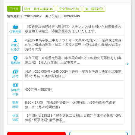
正社員
職種・業種未経験OK
完全週休2日制
第二新卒歓迎
情報更新日：2026/06/17
終了予定日：
2026/12/03
《製造現場未経験者も歓迎◎》ステンレス材を用いた厨房機器の
板金加工や組立、溶接業務をお任せいたします。
仕事内容
<必須>◆高卒以上◆モノづくりへの興味<歓迎>◇工業高校ご出身
の方◇機械の製造・加工・溶接／保守・点検経験◇機械の知識を
対象と
お持ちの方
なる方
奈良工場：奈良県大和郡山市今国府町6-3 ※転勤の可能性あり(群
馬工場) 【雇入れ直後】上記事業所…
勤務地
月給：210,000円～245,000円※経験・能力を考慮し決定※試用期
間3ヶ月あり(条件変動無し)
給与
400万円～550万円
初年度
年収
8:30～17:00 （実働7時間45分）休憩時間：45分時間外労働有
勤務
時間
無：有（月20時間程度）
【年間休日125日】* 完全週休二日制(土日祝)* 年末年始休暇* GW
休日
休暇
休暇* 夏季休暇* 慶弔休暇…