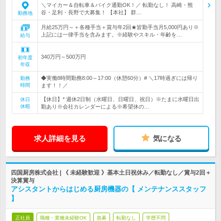
＼マイカー＆自転車＆バイク通勤OK！／ 転勤なし！ 高崎・熊
谷・足利・長野で大募集！ 【本社】 群…
勤務地
月給25万円～＋各種手当＋賞与年2回★皆勤手当月5,000円あり※
上記には一律手当を含みます。※経験やスキル・年齢を…
給与
340万円～500万円
初年度
年収
◆実働8時間勤務8:00～17:00（休憩60分）# ＼17時過ぎには帰り
勤務
時間
ます！！／
【休日】* 週休2日制（水曜日、日曜日、祝日）※たまに水曜日出
休日
休暇
勤あり※会社カレンダーによる※希望休の…
求人詳細を見る
気になる
四国厨房株式会社 | 《 未経験歓迎 》基本土日祝休み／転勤なし／賞与2回＋
決算賞与
アシスタントからはじめる厨房機器の【 メンテナンススタッフ
】
正社員
職種・業種未経験OK
急募
転勤なし
学歴不問