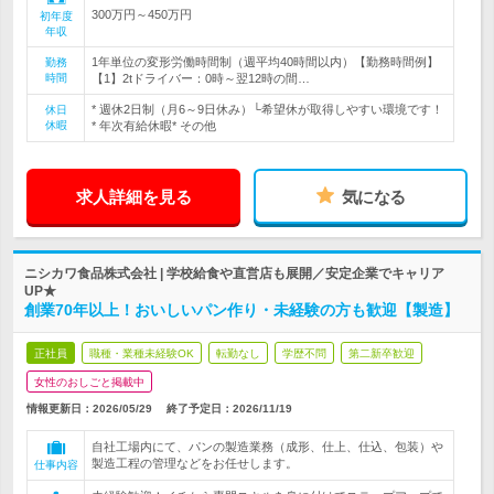
300万円～450万円
初年度
年収
1年単位の変形労働時間制（週平均40時間以内）【勤務時間例】
勤務
時間
【1】2tドライバー：0時～翌12時の間…
* 週休2日制（月6～9日休み）└希望休が取得しやすい環境です！
休日
休暇
* 年次有給休暇* その他
求人詳細を見る
気になる
ニシカワ食品株式会社 | 学校給食や直営店も展開／安定企業でキャリア
UP★
創業70年以上！おいしいパン作り・未経験の方も歓迎【製造】
正社員
職種・業種未経験OK
転勤なし
学歴不問
第二新卒歓迎
女性のおしごと掲載中
情報更新日：2026/05/29
終了予定日：
2026/11/19
自社工場内にて、パンの製造業務（成形、仕上、仕込、包装）や
製造工程の管理などをお任せします。
仕事内容