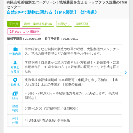
有限会社浜頓別エバーグリーン | 地域農業を支えるトップクラス規模のTMR
センター
自然の中で動物に関わる【TMR製造】《北海道》
正社員
職種・業種未経験OK
転勤なし
学歴不問
女性のおしごと掲載中
情報更新日：2026/03/20
終了予定日：
2026/09/17
牛の給食となる飼料の製造や牧草の収穫、大型農機のメンテナン
ス、草地の維持管理などの業務全般をお任せします。
仕事内容
学歴不問！自然豊かな環境で働きたい方歓迎！＜必須要件＞普通
自動車免許、41歳未満の方（※若年層の長期キャリア形成を図る
対象と
ため）
なる方
北海道枝幸郡浜頓別町 ※車通勤可（車両貸し出し応相談） 【雇
入れ直後】上記の事業所 【変更の範囲】…
勤務地
＜月給＞210,000円～※経験能力考慮のうえ決定します。※試用
期間なし
給与
勤務
6:30～15:30（実働8時間／休憩60分）
時間
休日
* 4週6休制* 有給休暇* 冬季休暇
休暇