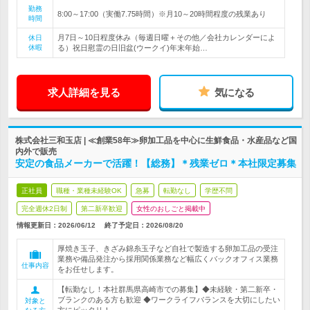
勤務
8:00～17:00（実働7.75時間）※月10～20時間程度の残業あり
時間
月7日～10日程度休み（毎週日曜＋その他／会社カレンダーによ
休日
休暇
る）祝日慰霊の日旧盆(ウークイ)年末年始…
求人詳細を見る
気になる
株式会社三和玉店 | ≪創業58年≫卵加工品を中心に生鮮食品・水産品など国
内外で販売
安定の食品メーカーで活躍！【総務】＊残業ゼロ＊本社限定募集
正社員
職種・業種未経験OK
急募
転勤なし
学歴不問
完全週休2日制
第二新卒歓迎
女性のおしごと掲載中
情報更新日：2026/06/12
終了予定日：
2026/08/20
厚焼き玉子、きざみ錦糸玉子など自社で製造する卵加工品の受注
業務や備品発注から採用関係業務など幅広くバックオフィス業務
仕事内容
をお任せします。
【転勤なし！本社群馬県高崎市での募集】◆未経験・第二新卒・
ブランクのある方も歓迎 ◆ワークライフバランスを大切にしたい
対象と
方にピッタリ！