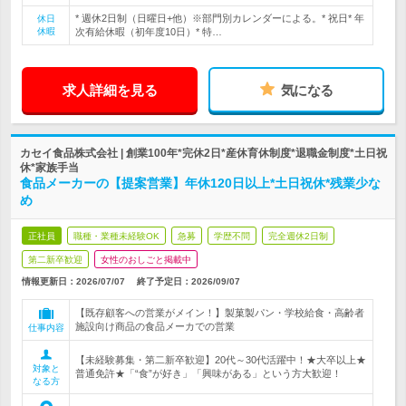
* 週休2日制（日曜日+他）※部門別カレンダーによる。* 祝日* 年
休日
休暇
次有給休暇（初年度10日）* 特…
求人詳細を見る
気になる
カセイ食品株式会社 | 創業100年*完休2日*産休育休制度*退職金制度*土日祝
休*家族手当
食品メーカーの【提案営業】年休120日以上*土日祝休*残業少な
め
正社員
職種・業種未経験OK
急募
学歴不問
完全週休2日制
第二新卒歓迎
女性のおしごと掲載中
情報更新日：2026/07/07
終了予定日：
2026/09/07
【既存顧客への営業がメイン！】製菓製パン・学校給食・高齢者
施設向け商品の食品メーカでの営業
仕事内容
【未経験募集・第二新卒歓迎】20代～30代活躍中！★大卒以上★
対象と
普通免許★「“食”が好き」「興味がある」という方大歓迎！
なる方