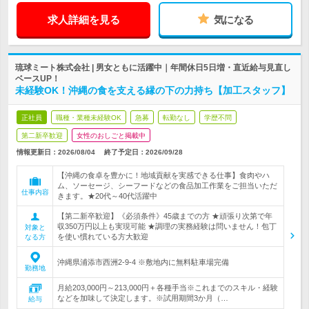
求人詳細を見る
気になる
琉球ミート株式会社 | 男女ともに活躍中｜年間休日5日増・直近給与見直し
ベースUP！
未経験OK！沖縄の食を支える縁の下の力持ち【加工スタッフ】
正社員
職種・業種未経験OK
急募
転勤なし
学歴不問
第二新卒歓迎
女性のおしごと掲載中
情報更新日：2026/08/04
終了予定日：
2026/09/28
【沖縄の食卓を豊かに！地域貢献を実感できる仕事】食肉やハ
ム、ソーセージ、シーフードなどの食品加工作業をご担当いただ
仕事内容
きます。★20代～40代活躍中
【第二新卒歓迎】《必須条件》45歳までの方 ★頑張り次第で年
収350万円以上も実現可能 ★調理の実務経験は問いません！包丁
対象と
を使い慣れている方大歓迎
なる方
沖縄県浦添市西洲2-9-4 ※敷地内に無料駐車場完備
勤務地
月給203,000円～213,000円＋各種手当※これまでのスキル・経験
などを加味して決定します。※試用期間3か月（…
給与