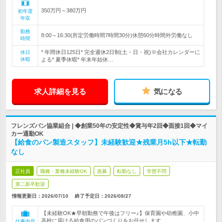
350万円～380万円
初年度
年収
勤務
8:00～16:30(所定労働時間7時間30分)休憩60分時間外労働なし
時間
* 年間休日125日* 完全週休2日制(土・日・祝)※会社カレンダーに
休日
休暇
よる* 夏季休暇* 年末年始休…
求人詳細を見る
気になる
フレンズパン協業組合 | ◆創業50年の安定性◆賞与年2回◆面接1回◆マイ
カー通勤OK
【給食のパン製造スタッフ】未経験歓迎★残業月5h以下★転勤
なし
正社員
職種・業種未経験OK
急募
転勤なし
学歴不問
第二新卒歓迎
情報更新日：2026/07/10
終了予定日：
2026/08/27
【未経験OK★早朝勤務で午後はフリー♪】保育園や幼稚園、小中
高校に届ける給食用のパンづくりをお任せします
仕事内容