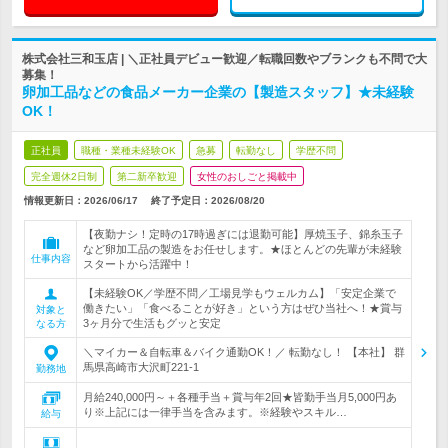
株式会社三和玉店 | ＼正社員デビュー歓迎／転職回数やブランクも不問で大
募集！
卵加工品などの食品メーカー企業の【製造スタッフ】★未経験
OK！
正社員
職種・業種未経験OK
急募
転勤なし
学歴不問
完全週休2日制
第二新卒歓迎
女性のおしごと掲載中
情報更新日：2026/06/17
終了予定日：
2026/08/20
【夜勤ナシ！定時の17時過ぎには退勤可能】厚焼玉子、錦糸玉子
など卵加工品の製造をお任せします。★ほとんどの先輩が未経験
仕事内容
スタートから活躍中！
【未経験OK／学歴不問／工場見学もウェルカム】「安定企業で
働きたい」「食べることが好き」という方はぜひ当社へ！★賞与
対象と
3ヶ月分で生活もグッと安定
なる方
＼マイカー＆自転車＆バイク通勤OK！／ 転勤なし！ 【本社】 群
馬県高崎市大沢町221-1
勤務地
月給240,000円～＋各種手当＋賞与年2回★皆勤手当月5,000円あ
り※上記には一律手当を含みます。※経験やスキル…
給与