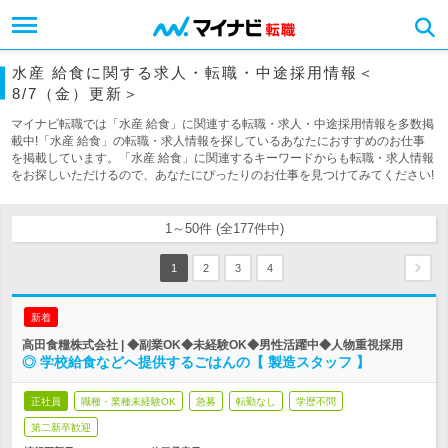
水産 給食に関する求人・転職・中途採用情報＜
8/7（金）更新＞
マイナビ転職では「水産 給食」に関連する転職・求人・中途採用情報を多数掲
載中!「水産 給食」の転職・求人情報を探しているあなたにおすすめのお仕事
を掲載しています。「水産 給食」に関連するキーワードからも転職・求人情報
をお探しいただけるので、あなたにぴったりのお仕事を見つけてみてください!
1～50件 (全177件中)
1
2
3
4
新着
高田食糧株式会社 | ◆副業OK◆未経験OK◆男性活躍中◆人物重視採用
◎ 学校給食などへ提供するごはんの【 製造スタッフ 】
正社員
職種・業種未経験OK
急募
転勤なし
学歴不問
第二新卒歓迎