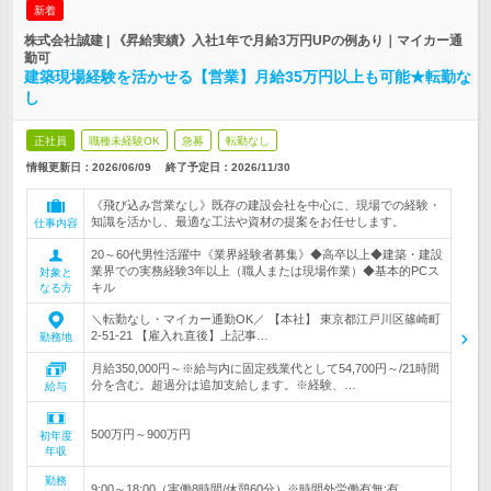
新着
株式会社誠建 | 《昇給実績》入社1年で月給3万円UPの例あり｜マイカー通
勤可
建築現場経験を活かせる【営業】月給35万円以上も可能★転勤な
し
正社員
職種未経験OK
急募
転勤なし
情報更新日：2026/06/09
終了予定日：
2026/11/30
《飛び込み営業なし》既存の建設会社を中心に、現場での経験・
知識を活かし、最適な工法や資材の提案をお任せします。
仕事内容
20～60代男性活躍中《業界経験者募集》◆高卒以上◆建築・建設
業界での実務経験3年以上（職人または現場作業）◆基本的PCス
対象と
キル
なる方
＼転勤なし・マイカー通勤OK／ 【本社】 東京都江戸川区篠崎町
2-51-21 【雇入れ直後】上記事…
勤務地
月給350,000円～※給与内に固定残業代として54,700円～/21時間
分を含む。超過分は追加支給します。※経験、…
給与
500万円～900万円
初年度
年収
勤務
9:00～18:00（実働8時間/休憩60分）※時間外労働有無:有