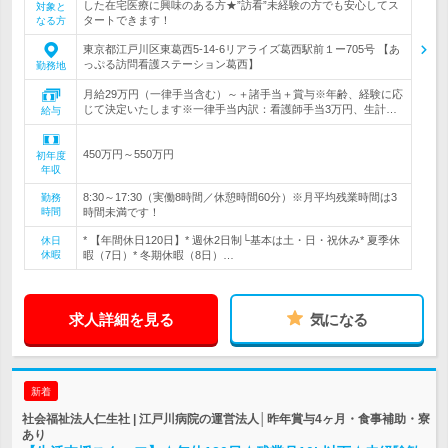
した在宅医療に興味のある方★”訪看”未経験の方でも安心してス
対象と
タートできます！
なる方
東京都江戸川区東葛西5-14-6リアライズ葛西駅前１ー705号 【あ
っぷる訪問看護ステーション葛西】
勤務地
月給29万円（一律手当含む）～＋諸手当＋賞与※年齢、経験に応
じて決定いたします※一律手当内訳：看護師手当3万円、生計…
給与
450万円～550万円
初年度
年収
8:30～17:30（実働8時間／休憩時間60分）※月平均残業時間は3
勤務
時間
時間未満です！
* 【年間休日120日】* 週休2日制└基本は土・日・祝休み* 夏季休
休日
休暇
暇（7日）* 冬期休暇（8日）…
求人詳細を見る
気になる
新着
社会福祉法人仁生社 | 江戸川病院の運営法人│昨年賞与4ヶ月・食事補助・寮
あり