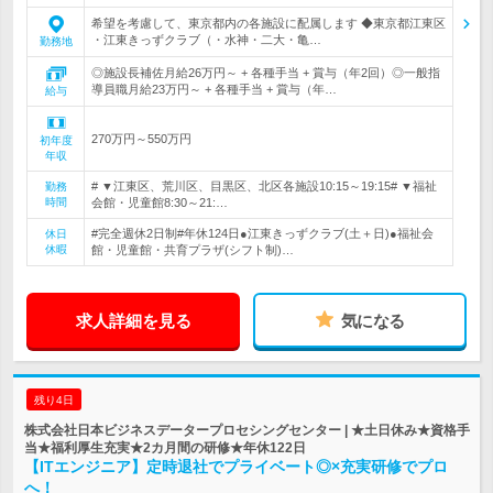
希望を考慮して、東京都内の各施設に配属します ◆東京都江東区
・江東きっずクラブ（・水神・二大・亀…
勤務地
◎施設長補佐月給26万円～ + 各種手当 + 賞与（年2回）◎一般指
導員職月給23万円～ + 各種手当 + 賞与（年…
給与
270万円～550万円
初年度
年収
# ▼江東区、荒川区、目黒区、北区各施設10:15～19:15# ▼福祉
勤務
時間
会館・児童館8:30～21:…
#完全週休2日制#年休124日●江東きっずクラブ(土＋日)●福祉会
休日
休暇
館・児童館・共育プラザ(シフト制)…
求人詳細を見る
気になる
残り4日
株式会社日本ビジネスデータープロセシングセンター | ★土日休み★資格手
当★福利厚生充実★2カ月間の研修★年休122日
【ITエンジニア】定時退社でプライベート◎×充実研修でプロ
へ！