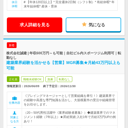
# 【年休120日以上】* 完全週休2日制（シフト制）* 有給休暇* 年
休日
休暇
末年始休暇* 産休・育休
求人詳細を見る
気になる
新着
株式会社誠建 | 年収600万円～も可能｜自社ビル内スポーツジム利用可｜転
勤なし
建築業界経験を活かせる【営業】MGR募集★月給43万円以上も
可能
正社員
職種未経験OK
急募
転勤なし
情報更新日：2026/06/09
終了予定日：
2026/11/30
《プレイングマネージャーとして営業組織を牽引！》建築業界で
の経験や高度な専門知識を活かし、大規模案件の受注や組織管理
仕事内容
をお任せします。
（20～50代男性活躍中《業界経験者募集》）◆建築業界でのマネ
ジメント経験（7年以上）★昇給実績:入社1年で月給3万円UPの例
対象と
あり！
なる方