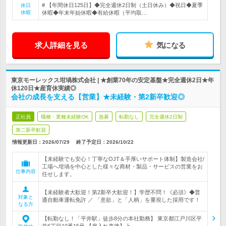
# 【年間休日125日】◆完全週休2日制（土日休み）◆祝日◆夏季
休日
休暇
休暇◆年末年始休暇◆有給休暇（平均取…
求人詳細を見る
気になる
東京モーレックス坩堝株式会社 | ★創業70年の安定基盤★完全週休2日★年
休120日★産育休実績◎
会社の成長を支える【営業】★未経験・第2新卒歓迎◎
正社員
職種・業種未経験OK
急募
転勤なし
完全週休2日制
第二新卒歓迎
情報更新日：2026/07/29
終了予定日：
2026/10/22
【未経験でも安心！丁寧なOJT＆手厚いサポート体制】製造会社/
工場へ坩堝を中心とした様々な商材・製品・サービスの営業をお
仕事内容
任せします。
【未経験者大歓迎！第2新卒大歓迎！】学歴不問！《必須》◆普
対象と
通自動車運転免許 ／ 「意欲」と「人柄」を重視した採用です！
なる方
【転勤なし！「平井駅」徒歩8分の本社勤務】 東京都江戸川区平