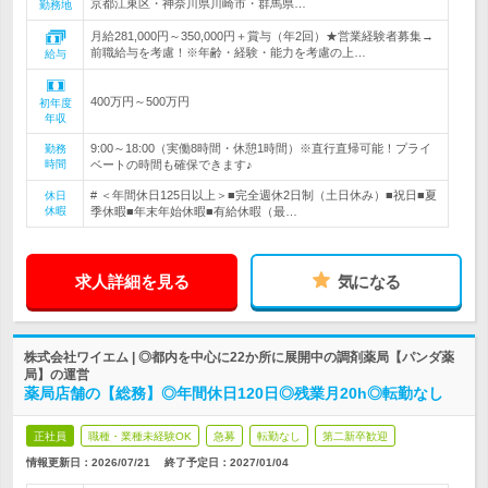
京都江東区・神奈川県川崎市・群馬県…
勤務地
月給281,000円～350,000円＋賞与（年2回）★営業経験者募集→
前職給与を考慮！※年齢・経験・能力を考慮の上…
給与
400万円～500万円
初年度
年収
9:00～18:00（実働8時間・休憩1時間）※直行直帰可能！プライ
勤務
時間
ベートの時間も確保できます♪
# ＜年間休日125日以上＞■完全週休2日制（土日休み）■祝日■夏
休日
休暇
季休暇■年末年始休暇■有給休暇（最…
求人詳細を見る
気になる
株式会社ワイエム | ◎都内を中心に22か所に展開中の調剤薬局【パンダ薬
局】の運営
薬局店舗の【総務】◎年間休日120日◎残業月20h◎転勤なし
正社員
職種・業種未経験OK
急募
転勤なし
第二新卒歓迎
情報更新日：2026/07/21
終了予定日：
2027/01/04