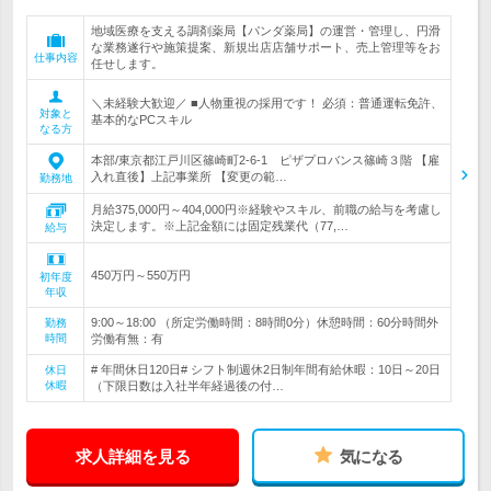
地域医療を支える調剤薬局【パンダ薬局】の運営・管理し、円滑
な業務遂行や施策提案、新規出店店舗サポート、売上管理等をお
仕事内容
任せします。
＼未経験大歓迎／ ■人物重視の採用です！ 必須：普通運転免許、
対象と
基本的なPCスキル
なる方
本部/東京都江戸川区篠崎町2-6-1 ピザプロバンス篠崎３階 【雇
入れ直後】上記事業所 【変更の範…
勤務地
月給375,000円～404,000円※経験やスキル、前職の給与を考慮し
決定します。※上記金額には固定残業代（77,…
給与
450万円～550万円
初年度
年収
9:00～18:00 （所定労働時間：8時間0分）休憩時間：60分時間外
勤務
時間
労働有無：有
# 年間休日120日# シフト制週休2日制年間有給休暇：10日～20日
休日
休暇
（下限日数は入社半年経過後の付…
求人詳細を見る
気になる