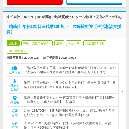
株式会社エルチェ | ABA理論で地域貢献＊UIターン歓迎＊完休2日＊転勤な
し
《篠崎》年休125日＆残業10h以下！未経験歓迎【生活相談支援
員】
正社員
職種・業種未経験OK
急募
学歴不問
完全週休2日制
第二新卒歓迎
情報更新日：2026/03/27
終了予定日：
2026/08/24
【資格取得支援や手厚いサポート体制が魅力】障がいを持つ方や
ご家族への相談業務と生活支援計画の作成をお任せします。
仕事内容
業種・職種未経験、ブランクのある方歓迎！学歴不問【必須：相
対象と
談支援従事者初任者研修修了者の方】
なる方
篠崎児童発達支援センター 東京都江戸川区篠崎町3丁目18番5号
※転勤なし 【雇入れ直後】上記事業…
勤務地
月給: 235,720円～335,720円※経験やスキル、前職の給与を考慮
し決定します。※上記金額には固定残業代（3…
給与
8:30～17:30（実働8時間）休憩: 60分時間外労働の有無：有残
勤務
時間
業：月平均10時間以下※時短社…