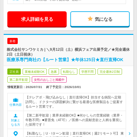
求人詳細を見る
気になる
新着
株式会社サンワケミカ | ＼9月12日（土）横浜フェア出展予定／★完全週休
2日（土日祝休）
医療系専門商社の【ルート営業】★年休125日★直行直帰OK
正社員
業種未経験OK
急募
転勤なし
学歴不問
完全週休2日制
第二新卒歓迎
女性のおしごと掲載中
情報更新日：2026/07/31
終了予定日：
2026/10/01
【テレアポ・飛び込みなし｜直行直帰OK】担当する病院へ定期
訪問し、ドクターの課題解決に繋がる最適な医療製品をご提案す
仕事内容
るルート営業です。
【第二新卒歓迎｜業界未経験OK】■何かしらの営業経験（業界・
年数不問）■要普免（AT可）／医療への貢献意欲と人柄を重視し
対象と
た採用です！
なる方
【転勤なし｜U・Iターン歓迎｜直行直帰OK｜週2リモート可】 東