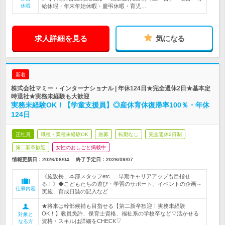
休暇
給休暇・年末年始休暇・慶弔休暇・育児…
求人詳細を見る
気になる
新着
株式会社マミー・インターナショナル | 年休124日★完全週休2日★基本定
時退社★実務未経験も大歓迎
実務未経験OK！【学童支援員】◎産休育休復帰率100％・年休
124日
正社員
職種・業種未経験OK
急募
転勤なし
完全週休2日制
第二新卒歓迎
女性のおしごと掲載中
情報更新日：2026/08/04
終了予定日：
2026/09/07
《施設長、本部スタッフetc.… 早期キャリアアップも目指せ
る！》◆こどもたちの遊び・学習のサポート、イベントの企画～
仕事内容
実施、育成日誌の記入など
★将来は幹部候補も目指せる【第二新卒歓迎！実務未経験
OK！】教員免許、保育士資格、福祉系の学校卒など▽活かせる
対象と
資格・スキルは詳細をCHECK▽
なる方