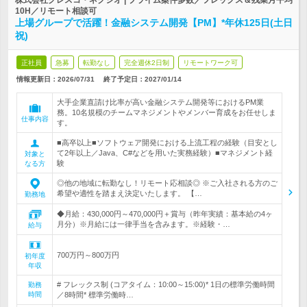
株式会社クレスコ・ネクシオ | プライム案件多数／フレックス＆残業月平均
10H／リモート相談可
上場グループで活躍！金融システム開発【PM】*年休125日(土日
祝)
正社員
急募
転勤なし
完全週休2日制
リモートワーク可
情報更新日：2026/07/31
終了予定日：
2027/01/14
大手企業直請け比率が高い金融システム開発等におけるPM業
務。10名規模のチームマネジメントやメンバー育成をお任せしま
仕事内容
す。
■高卒以上■ソフトウェア開発における上流工程の経験（目安とし
て2年以上／Java、C#などを用いた実務経験）■マネジメント経
対象と
験
なる方
◎他の地域に転勤なし！リモート応相談◎ ※ご入社される方のご
希望や適性を踏まえ決定いたします。 【…
勤務地
◆月給：430,000円～470,000円＋賞与（昨年実績：基本給の4ヶ
月分）※月給には一律手当を含みます。※経験・…
給与
700万円～800万円
初年度
年収
# フレックス制 (コアタイム：10:00～15:00)* 1日の標準労働時間
勤務
時間
／8時間* 標準労働時…