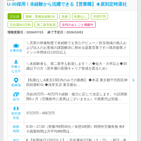
U-30採用！未経験から活躍できる【営業職】★原則定時退社
正社員
職種・業種未経験OK
急募
転勤なし
学歴不問
完全週休2日制
第二新卒歓迎
女性のおしごと掲載中
情報更新日：2026/07/15
終了予定日：
2026/10/01
＼充実の研修制度で未経験でも安心デビュー／担当地域の個人お
よび法人のお客様の課題解決に努める提案営業です☆既存顧客メ
仕事内容
イン☆年間休日120日以上
＼未経験者も、第二新卒も歓迎します！／◆短大・大卒以上◆30
対象と
歳以下の方（若年層の長期キャリア形成を図るため）
なる方
【転勤なし&東京23区内のみでの勤務】 ◆本店 東京都千代田区神
田紺屋町41 ◆浅草支店 東京都台…
勤務地
月給26万円～40万円※経験・能力に応じて決定します。※試用期
間6ヶ月（労働条件に差異はございません）※残業代は別途…
給与
372万円～665万円
初年度
年収
8:30～17:00（実働7時間30分／休憩1時間）時間外労働有無:有#
勤務
時間
※残業時間は月平均8時間ほ…
# 【年間休日120日以上】・完全週休2日制（土・日）・祝日・有
休日