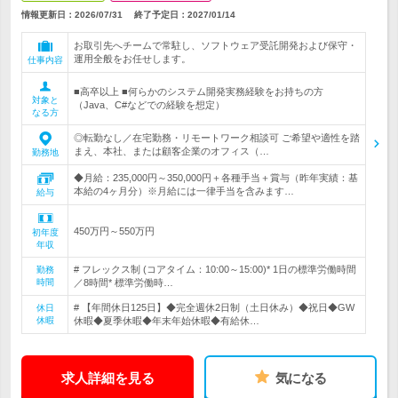
情報更新日：2026/07/31
終了予定日：
2027/01/14
お取引先へチームで常駐し、ソフトウェア受託開発および保守・
運用全般をお任せします。
仕事内容
■高卒以上 ■何らかのシステム開発実務経験をお持ちの方
対象と
（Java、C#などでの経験を想定）
なる方
◎転勤なし／在宅勤務・リモートワーク相談可 ご希望や適性を踏
まえ、本社、または顧客企業のオフィス（…
勤務地
◆月給：235,000円～350,000円＋各種手当＋賞与（昨年実績：基
本給の4ヶ月分）※月給には一律手当を含みます…
給与
450万円～550万円
初年度
年収
# フレックス制 (コアタイム：10:00～15:00)* 1日の標準労働時間
勤務
時間
／8時間* 標準労働時…
# 【年間休日125日】◆完全週休2日制（土日休み）◆祝日◆GW
休日
休暇
休暇◆夏季休暇◆年末年始休暇◆有給休…
求人詳細を見る
気になる