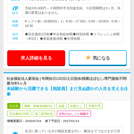
月給243,400円～※時間外手当別途支給。※試用期間は3ヶ月。待
遇の変更はありません。
給与
# シフト制（休憩60分）1）8:30～17:302）9:00～18:003）9:30～
勤務
時間
18:30
◆完全週休2日制◆年次有給休暇◆特別休暇 ◆リフレッシュ休暇
休日
休暇
（年6日）◆産前産後休暇 ◆生理休暇 …
求人詳細を見る
気になる
社会福祉法人新栄会 | 年間休日120日/土日祝休/残業ほぼなし/専門資格不問/
賞与年5ヶ月
未経験から活躍できる【相談員】まだ見ぬ誰かの人生を支える仕
事
正社員
職種・業種未経験OK
急募
転勤なし
学歴不問
完全週休2日制
第二新卒歓迎
女性のおしごと掲載中
情報更新日：2026/07/24
終了予定日：
2027/01/14
生活に困っている方の相談支援を行い、解決までつなげます◎充