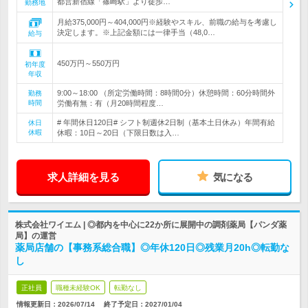
都営新宿線「篠崎駅」より徒歩…
勤務地
月給375,000円～404,000円※経験やスキル、前職の給与を考慮し
決定します。※上記金額には一律手当（48,0…
給与
450万円～550万円
初年度
年収
9:00～18:00 （所定労働時間：8時間0分）休憩時間：60分時間外
勤務
時間
労働有無：有（月20時間程度…
# 年間休日120日# シフト制週休2日制（基本土日休み）年間有給
休日
休暇
休暇：10日～20日（下限日数は入…
求人詳細を見る
気になる
株式会社ワイエム | ◎都内を中心に22か所に展開中の調剤薬局【パンダ薬
局】の運営
薬局店舗の【事務系総合職】◎年休120日◎残業月20h◎転勤な
し
正社員
職種未経験OK
転勤なし
情報更新日：2026/07/14
終了予定日：
2027/01/04