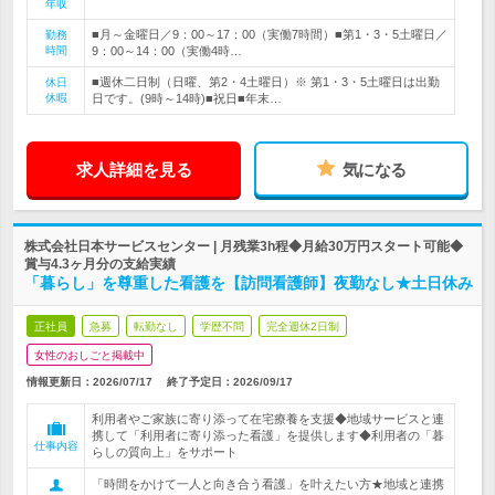
年収
■月～金曜日／9：00～17：00（実働7時間）■第1・3・5土曜日／
勤務
時間
9：00～14：00（実働4時…
■週休二日制（日曜、第2・4土曜日）※ 第1・3・5土曜日は出勤
休日
休暇
日です。(9時～14時)■祝日■年末…
求人詳細を見る
気になる
株式会社日本サービスセンター | 月残業3h程◆月給30万円スタート可能◆
賞与4.3ヶ月分の支給実績
「暮らし」を尊重した看護を【訪問看護師】夜勤なし★土日休み
正社員
急募
転勤なし
学歴不問
完全週休2日制
女性のおしごと掲載中
情報更新日：2026/07/17
終了予定日：
2026/09/17
利用者やご家族に寄り添って在宅療養を支援◆地域サービスと連
携して「利用者に寄り添った看護」を提供します◆利用者の「暮
仕事内容
らしの質向上」をサポート
「時間をかけて一人と向き合う看護」を叶えたい方★地域と連携