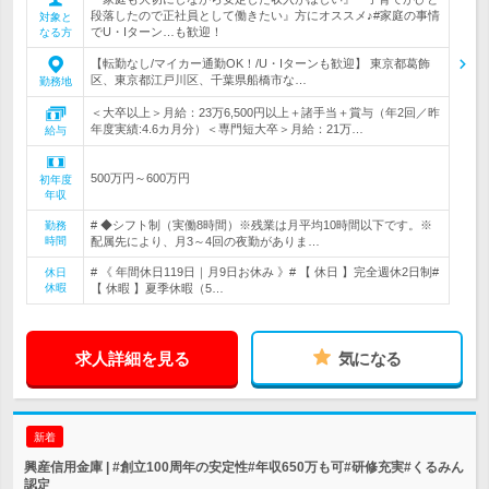
段落したので正社員として働きたい』方にオススメ♪#家庭の事情
対象と
でU・Iターン…も歓迎！
なる方
【転勤なし/マイカー通勤OK！/U・Iターンも歓迎】 東京都葛飾
区、東京都江戸川区、千葉県船橋市な…
勤務地
＜大卒以上＞月給：23万6,500円以上＋諸手当＋賞与（年2回／昨
年度実績:4.6カ月分）＜専門短大卒＞月給：21万…
給与
500万円～600万円
初年度
年収
# ◆シフト制（実働8時間）※残業は月平均10時間以下です。※
勤務
時間
配属先により、月3～4回の夜勤がありま…
# 《 年間休日119日｜月9日お休み 》# 【 休日 】完全週休2日制#
休日
休暇
【 休暇 】夏季休暇（5…
求人詳細を見る
気になる
新着
興産信用金庫 | #創立100周年の安定性#年収650万も可#研修充実#くるみん
認定