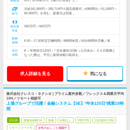
井6丁目10番15号 【雇入れ直後】上…
勤務地
月給261,800円～285,714円※固定残業代（40時間分／61,300円～
66,965円）を含む。超過分は別途…
給与
350万円～400万円
初年度
年収
勤務
8:30～17:30所定労働時間／8時間休憩／60分時間外労働／有
時間
# ＜年間休日120日＞* 完全週休2日制（土日休み）※土日勤務と
休日
休暇
なった際は、平日に振替休暇の取得を…
求人詳細を見る
気になる
株式会社クレスコ・ネクシオ | プライム案件多数／フレックス＆残業月平均
10H／リモート相談可
上場グループで活躍！金融システム【SE】*年休125日*残業10時
間
正社員
業種未経験OK
急募
転勤なし
学歴不問
完全週休2日制
リモートワーク可
女性のおしごと掲載中