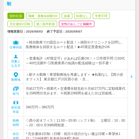
制
契約社員
職種・業種未経験OK
急募
転勤なし
学歴不問
完全週休2日制
第二新卒歓迎
女性のおしごと掲載中
情報更新日：2026/08/03
終了予定日：
2026/09/07
＜軽自動車での固定ルート配送！＞病院やクリニックを訪問し、
医療検体を回収するルート配送！★AT限定普通免許OK
仕事内容
＜普通免許（AT限定可）があれば応募OK！＞◎学歴不問 ◎20代
対象と
～40代活躍中 ◎医療業界の知識や配送経験は一切不要！
なる方
＜駅チカ勤務！希望勤務地を考慮します＞ ★転勤なし 【西小岩
オフィス】 東京都江戸川区西小岩 ・京…
勤務地
月給27万円＋残業代＋交通費全額支給※月給27万円に定額残業代
を15時間分含みます。※残業15時間を超えた分は別途残…
給与
340万円～380万円
初年度
年収
◇西小岩オフィス｜11:00～20:00（シフト制） 土曜日：10：00
勤務
時間
～20：00※月30時間程度…
* 完全週休2日制（日曜・祝日※祝日がない週は日曜＋希望休1
休日
休暇
日）* GW休暇* 年末年始休暇* 有給…