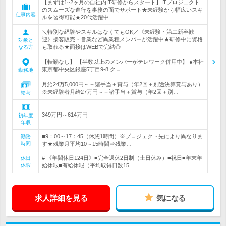
【まずは1~2ヶ月の自社内IT研修からスタート】ITプロジェクト
のスムーズな進行を事務の面でサポート★未経験から幅広いスキ
仕事内容
ルを習得可能★20代活躍中
＼特別な経験やスキルはなくてもOK／《未経験・第二新卒歓
迎》接客販売・営業など異業種メンバーが活躍中★研修中に資格
対象と
も取れる★面接はWEBで完結◎
なる方
【転勤なし】 【半数以上のメンバーがテレワーク併用中】 ●本社
東京都中央区銀座5丁目9-8 クロ…
勤務地
月給24万5,000円～＋諸手当＋賞与（年2回＋別途決算賞与あり）
※未経験者月給27万円～＋諸手当＋賞与（年2回＋別…
給与
349万円～614万円
初年度
年収
■9：00～17：45（休憩1時間）※プロジェクト先により異なりま
勤務
時間
す★残業月平均10～15時間⇒残業…
# 《年間休日124日》■完全週休2日制（土日休み）■祝日■年末年
休日
休暇
始休暇■有給休暇（平均取得日数15…
求人詳細を見る
気になる