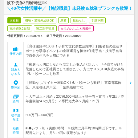
以下*完休2日制*時短OK
＼40代女性活躍中／【施設職員】未経験＆就業ブランクも歓迎！
正社員
職種・業種未経験OK
急募
転勤なし
学歴不問
完全週休2日制
第二新卒歓迎
女性のおしごと掲載中
情報更新日：2026/07/15
終了予定日：
2026/08/20
【育休復帰率100％！子育て世代多数活躍中】利用者様の生活サ
ポートや季節イベントの企画運営を担当#住宅手当・扶養手当有
仕事内容
で自分の生活を大切にできる
『家庭も大切にしながら安定した収入がほしい』『子育てがひと
段落したので正社員として働きたい』方にオススメ♪#家庭の事情
対象と
でU・Iターン…も歓迎！
なる方
【転勤なし/マイカー通勤OK！/U・Iターンも歓迎】 東京都葛飾
区、東京都江戸川区、千葉県船橋市な…
勤務地
＜大卒以上＞月給：23万6,500円以上＋諸手当＋賞与（年2回／昨
年度実績:4.6カ月分）＜専門短大卒＞月給：21万…
給与
500万円～600万円
初年度
年収
# ◆シフト制（実働8時間）※残業は月平均10時間以下です。※
勤務
時間
配属先により、月3～4回の夜勤がありま…