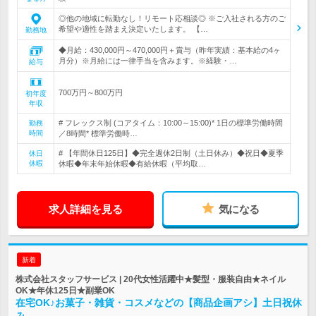
◎他の地域に転勤なし！リモート応相談◎ ※ご入社される方のご
希望や適性を踏まえ決定いたします。 【…
勤務地
◆月給：430,000円～470,000円＋賞与（昨年実績：基本給の4ヶ
月分）※月給には一律手当を含みます。※経験・…
給与
700万円～800万円
初年度
年収
# フレックス制 (コアタイム：10:00～15:00)* 1日の標準労働時間
勤務
時間
／8時間* 標準労働時…
# 【年間休日125日】◆完全週休2日制（土日休み）◆祝日◆夏季
休日
休暇
休暇◆年末年始休暇◆有給休暇（平均取…
求人詳細を見る
気になる
新着
株式会社スタッフサービス | 20代女性活躍中★髪型・服装自由★ネイル
OK★年休125日★副業OK
在宅OK♪お菓子・雑貨・コスメなどの【商品企画アシ】土日祝休