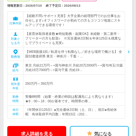
情報更新日：2026/07/10
終了予定日：
2026/08/13
【経験不問♪サポート充実】大手企業の経理部門でのお仕事をお
任せします♪オフィスワークが初めての方もコツコツ地道にスキ
仕事内容
ルアップできる環境です！
【産育休取得者多数★時短勤務・副業OK】未経験・第二新卒・
フリーターの方も歓迎♪ ※完全週休2日制＆年休125日＆残業な
対象と
しでプライベートも充実♪
なる方
【WEB面接1回／転居を伴う転勤なし／好きな場所で働ける】 全
国32都道府県 東京・神奈川・千葉・…
勤務地
東京 月給21万円～+賞与神奈川 月給20万2000円～+賞与埼玉/大阪
月給19万7000円～+賞与千葉 月給19…
給与
250万円～350万円
初年度
年収
実働8時間 （始業・終業の時刻は配属先により異なります）
勤務
時間
★9：00～18：00が基本です。時間帯の希…
《年間休日125日》●完全週休2日制（土、日）、祝日●有給休
休日
休暇
暇 有休取得平均日数：年間15日（202…
求人詳細を見る
気になる