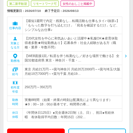
第二新卒歓迎
リモートワーク可
女性のおしごと掲載中
情報更新日：2026/07/10
終了予定日：
2026/08/13
【最短1週間で内定・残業なし…転職活動も仕事もタイパ抜群♪】
「もらった数字を打ち込むだけ」「宛名を確認するだけ」など、
仕事内容
シンプルなお仕事♪
【20代女性を中心に和気あいあいと活躍中★私服OK★産育休取
得者多数★時短勤務あり】応募条件：社会人経験がある方（職
対象と
種・業界・年数不問）
なる方
【WEB面接1回／転居を伴う転勤なし／好きな場所で働ける】 全
国32都道府県 東京・神奈川・千葉・…
勤務地
東京 月給21万円～+賞与神奈川 月給20万2000円～+賞与埼玉/大阪
月給19万7000円～+賞与千葉 月給19…
給与
250万円～350万円
初年度
年収
実働8時間 （始業・終業の時刻は配属先により異なります）
勤務
時間
★9：00～18：00が基本です。時間帯の希…
《年間休日125日》●完全週休2日制（土、日）、祝日●有給休
休日
休暇
暇 有休取得平均日数：年間15日（202…