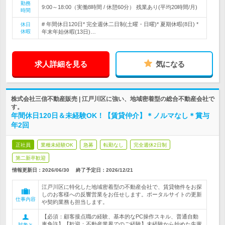
勤務
9:00～18:00（実働8時間 / 休憩60分） 残業あり(平均20時間/月)
時間
# 年間休日120日* 完全週休二日制(土曜・日曜)* 夏期休暇(8日) *
休日
休暇
年末年始休暇(13日)…
求人詳細を見る
気になる
株式会社三信不動産販売 | 江戸川区に強い、地域密着型の総合不動産会社で
す。
年間休日120日＆未経験OK！【賃貸仲介】＊ノルマなし＊賞与
年2回
正社員
業種未経験OK
急募
転勤なし
完全週休2日制
第二新卒歓迎
情報更新日：2026/06/30
終了予定日：
2026/12/21
江戸川区に特化した地域密着型の不動産会社で、賃貸物件をお探
しのお客様への反響営業をお任せします。ポータルサイトの更新
仕事内容
や契約業務も担当します。
【必須：顧客接点職の経験、基本的なPC操作スキル、普通自動
車免許】【歓迎：不動産業界でのご経験】未経験から始めた先輩
対象と