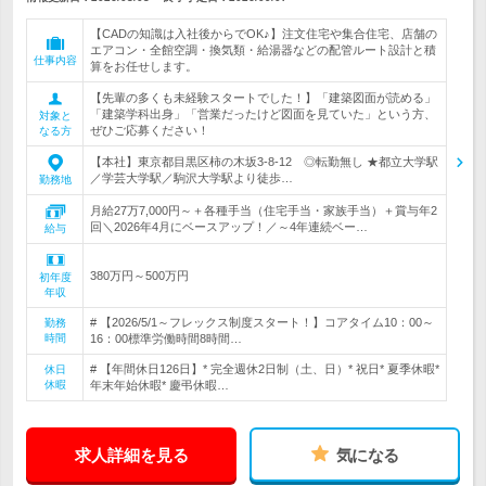
【CADの知識は入社後からでOK♪】注文住宅や集合住宅、店舗の
エアコン・全館空調・換気類・給湯器などの配管ルート設計と積
仕事内容
算をお任せします。
【先輩の多くも未経験スタートでした！】「建築図面が読める」
「建築学科出身」「営業だったけど図面を見ていた」という方、
対象と
ぜひご応募ください！
なる方
【本社】東京都目黒区柿の木坂3-8-12 ◎転勤無し ★都立大学駅
／学芸大学駅／駒沢大学駅より徒歩…
勤務地
月給27万7,000円～＋各種手当（住宅手当・家族手当）＋賞与年2
回＼2026年4月にベースアップ！／～4年連続ベー…
給与
380万円～500万円
初年度
年収
# 【2026/5/1～フレックス制度スタート！】コアタイム10：00～
勤務
時間
16：00標準労働時間8時間…
# 【年間休日126日】* 完全週休2日制（土、日）* 祝日* 夏季休暇*
休日
休暇
年末年始休暇* 慶弔休暇…
求人詳細を見る
気になる