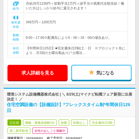
月給29万1230円＋皆勤手当1万円＋諸手当※残業代全額支給！働
いた分はしっかり給与に還元されます！
給与
349万円～1200万円
初年度
年収
勤務
8:00～17:00※配属先により9：00～18：00の場合あり。
時間
【年間休日125日】■完全週休2日制(土・日 ※プロジェクト先に
休日
休暇
より、月2回の土曜出勤あり)└土曜出…
求人詳細を見る
気になる
環境システム設備機器株式会社 | ＼ 8/29(土)マイナビ転職フェア新宿に出展
決定！ ／
住宅空調設備の【設備設計】*フレックスタイム制*年間休日126
日
正社員
職種・業種未経験OK
急募
転勤なし
完全週休2日制
第二新卒歓迎
女性のおしごと掲載中
情報更新日：2026/08/03
終了予定日：
2026/09/07