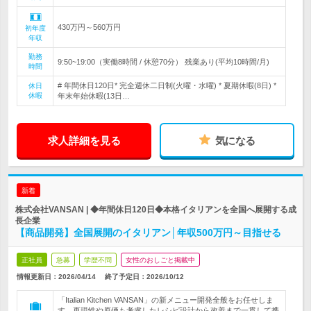
430万円～560万円
初年度
年収
勤務
9:50~19:00（実働8時間 / 休憩70分） 残業あり(平均10時間/月)
時間
# 年間休日120日* 完全週休二日制(火曜・水曜) * 夏期休暇(8日) *
休日
休暇
年末年始休暇(13日…
求人詳細を見る
気になる
新着
株式会社VANSAN | ◆年間休日120日◆本格イタリアンを全国へ展開する成
長企業
【商品開発】全国展開のイタリアン│年収500万円～目指せる
正社員
急募
学歴不問
女性のおしごと掲載中
情報更新日：2026/04/14
終了予定日：
2026/10/12
「Italian Kitchen VANSAN」の新メニュー開発全般をお任せしま
す。再現性や原価も考慮したレシピ設計から改善まで一貫して携