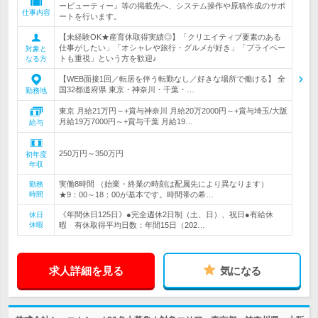
ービューティー』等の掲載先へ、システム操作や原稿作成のサポ
仕事内容
ートを行います。
【未経験OK★産育休取得実績◎】「クリエイティブ要素のある
仕事がしたい」「オシャレや旅行・グルメが好き」「プライベー
対象と
トも重視」という方を歓迎♪
なる方
【WEB面接1回／転居を伴う転勤なし／好きな場所で働ける】 全
国32都道府県 東京・神奈川・千葉・…
勤務地
東京 月給21万円～+賞与神奈川 月給20万2000円～+賞与埼玉/大阪
月給19万7000円～+賞与千葉 月給19…
給与
250万円～350万円
初年度
年収
実働8時間 （始業・終業の時刻は配属先により異なります）
勤務
時間
★9：00～18：00が基本です。時間帯の希…
《年間休日125日》●完全週休2日制（土、日）、祝日●有給休
休日
休暇
暇 有休取得平均日数：年間15日（202…
求人詳細を見る
気になる