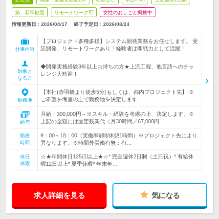
第二新卒歓迎
リモートワーク可
女性のおしごと掲載中
情報更新日：2026/04/17
終了予定日：
2026/08/24
【プロジェクト多種多様】システム開発業務をお任せします。 受
託開発、リモートワークあり！経験者は即戦力として活躍！
仕事内容
◆開発実務経験3年以上お持ちの方★上流工程、他言語へのチャ
対象と
レンジ大歓迎！
なる方
【本社(赤羽橋より徒歩5分)もしくは、都内プロジェクト先】 ※
ご希望を考慮の上で勤務地を決定します…
勤務地
月給：300,000円～※スキル・経験を考慮の上、決定します。※
上記の金額には固定残業代（月30時間／67,000円…
給与
9：00～18：00（実働8時間/休憩1時間）※プロジェクト先により
勤務
時間
異なります。※時間外労働有無：有…
☆★年間休日125日以上★☆* 完全週休2日制（土日祝）* 有給休
休日
休暇
暇12日以上* 夏季休暇* 年末年…
求人詳細を見る
気になる