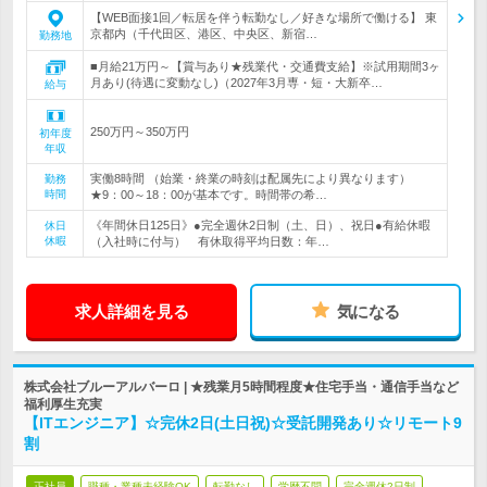
【WEB面接1回／転居を伴う転勤なし／好きな場所で働ける】 東
京都内（千代田区、港区、中央区、新宿…
勤務地
■月給21万円～【賞与あり★残業代・交通費支給】※試用期間3ヶ
月あり(待遇に変動なし)（2027年3月専・短・大新卒…
給与
250万円～350万円
初年度
年収
実働8時間 （始業・終業の時刻は配属先により異なります）
勤務
時間
★9：00～18：00が基本です。時間帯の希…
《年間休日125日》●完全週休2日制（土、日）、祝日●有給休暇
休日
休暇
（入社時に付与） 有休取得平均日数：年…
求人詳細を見る
気になる
株式会社ブルーアルバーロ | ★残業月5時間程度★住宅手当・通信手当など
福利厚生充実
【ITエンジニア】☆完休2日(土日祝)☆受託開発あり☆リモート9
割
正社員
職種・業種未経験OK
転勤なし
学歴不問
完全週休2日制