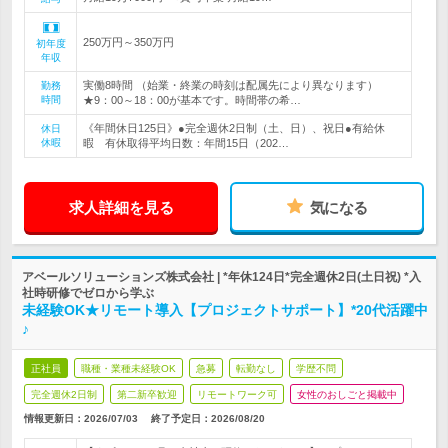
250万円～350万円
初年度
年収
実働8時間 （始業・終業の時刻は配属先により異なります）
勤務
時間
★9：00～18：00が基本です。時間帯の希…
《年間休日125日》●完全週休2日制（土、日）、祝日●有給休
休日
休暇
暇 有休取得平均日数：年間15日（202…
求人詳細を見る
気になる
アベールソリューションズ株式会社 | *年休124日*完全週休2日(土日祝) *入
社時研修でゼロから学ぶ
未経験OK★リモート導入【プロジェクトサポート】*20代活躍中
♪
正社員
職種・業種未経験OK
急募
転勤なし
学歴不問
完全週休2日制
第二新卒歓迎
リモートワーク可
女性のおしごと掲載中
情報更新日：2026/07/03
終了予定日：
2026/08/20