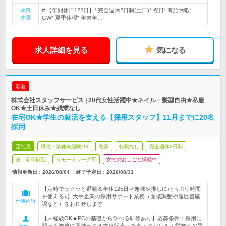
# 【年間休日122日】* 完全週休2日制(土日)* 祝日* 有給休暇*
休日
休暇
GW* 夏季休暇* 年末年…
求人詳細を見る
気になる
新着
株式会社スタッフサービス | 20代女性活躍中★ネイル・髪型自由★私服
OK★土日休み★残業なし
在宅OK★学生の就活を支える【採用スタッフ】11月までに20名
採用
正社員
職種・業種未経験OK
急募
転勤なし
完全週休2日制
第二新卒歓迎
リモートワーク可
女性のおしごと掲載中
情報更新日：2026/08/04
終了予定日：
2026/08/31
【定時でサクッと退勤＆年休125日⇒趣味や推しにたっぷり時間
を使える♪】大手企業の採用サポート業務（面接調整や履歴書確
仕事内容
認など）をお任せします
【未経験OK★PCの基礎から学べる研修あり】応募条件：採用に
関わる業務に興味がある方※販売・接客・アパレル・営業など異