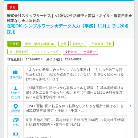
新着
株式会社スタッフサービス | ＜20代女性活躍中＞髪型・ネイル・服装自由★
残業なし★土日休み
在宅OK♪シンプルワーク★データ入力【事務】11月までに20名
採用
正社員
職種・業種未経験OK
急募
転勤なし
完全週休2日制
第二新卒歓迎
リモートワーク可
女性のおしごと掲載中
情報更新日：2026/08/04
終了予定日：
2026/08/31
【あなたの希望に合ったシンプルな事務♪】「もらった数字を打
ち込むだけ」「宛名を確認するだけ」など、無理なく始められる
仕事内容
お仕事を揃えています
【経験不問☆知識ゼロから事務スキルを習得！】基本定時退社＆
完全週休二日制でゆったり働けます【年間休日125日★時短制度
対象と
あり★産育休取得率100％】
なる方
【WEB面接1回／転居を伴う転勤なし／好きな場所で働ける】 全
国32都道府県 東京・神奈川・千葉・…
勤務地
東京 月給21万円～+賞与神奈川 月給20万2000円～+賞与埼玉/大阪
月給19万7000円～+賞与千葉 月給19…
給与