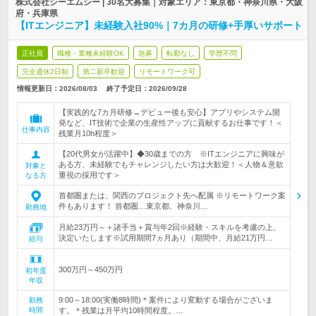
株式会社シーエムシー | 30名大募集｜対象エリア：東京都・神奈川県・大阪
府・兵庫県
【ITエンジニア】未経験入社90%｜7カ月の研修+手厚いサポート
正社員
職種・業種未経験OK
急募
転勤なし
学歴不問
完全週休2日制
第二新卒歓迎
リモートワーク可
情報更新日：2026/08/03
終了予定日：
2026/09/28
【実践的な7カ月研修→デビュー後も安心】アプリやシステム開
発など、IT技術で企業の生産性アップに貢献するお仕事です！＜
仕事内容
残業月10h程度＞
【20代男女が活躍中】◆30歳までの方 ※ITエンジニアに興味が
ある方、未経験でもチャレンジしたい方は大歓迎！＜人物＆意欲
対象と
重視の採用です＞
なる方
首都圏または、関西のプロジェクト先へ配属 ※リモートワーク案
件もあります！ 首都圏…東京都、神奈川…
勤務地
月給23万円～＋諸手当＋賞与年2回※経験・スキルを考慮の上、
決定いたします※試用期間7ヵ月あり（期間中、月給21万円…
給与
300万円～450万円
初年度
年収
9:00～18:00(実働8時間)＊案件により変動する場合がございま
勤務
時間
す。＊残業は月平均10時間程度。…