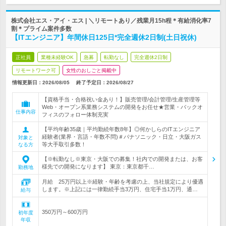
株式会社エス・アイ・エス | ＼リモートあり／残業月15h程＊有給消化率7
割＊プライム案件多数
【ITエンジニア】年間休日125日*完全週休2日制(土日祝休)
正社員
業種未経験OK
急募
転勤なし
完全週休2日制
リモートワーク可
女性のおしごと掲載中
情報更新日：2026/08/05
終了予定日：
2026/08/27
【資格手当・合格祝い金あり！】販売管理/会計管理/生産管理等
Web・オープン系業務システムの開発をお任せ★営業・バックオ
仕事内容
フィスのフォロー体制充実
【平均年齢35歳｜平均勤続年数8年】◎何かしらのITエンジニア
経験者(業界・言語・年数不問)＃パナソニック・日立・大阪ガス
対象と
等大手取引多数！
なる方
【※転勤なし※東京・大阪での募集！社内での開発または、お客
様先での開発になります】 東京：東京都千…
勤務地
月給 25万円以上※経験・年齢を考慮の上、当社規定により優遇
します。※上記には一律勤続手当3万円、住宅手当1万円、通…
給与
350万円～600万円
初年度
年収