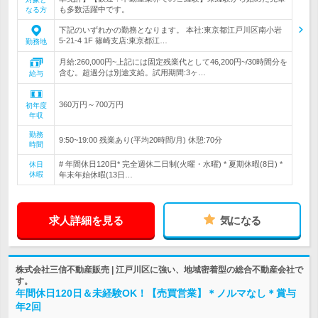
も多数活躍中です。
なる方
下記のいずれかの勤務となります。 本社:東京都江戸川区南小岩
5-21-4 1F 篠崎支店:東京都江…
勤務地
月給:260,000円~上記には固定残業代として46,200円~/30時間分を
含む。超過分は別途支給。試用期間:3ヶ…
給与
360万円～700万円
初年度
年収
勤務
9:50~19:00 残業あり(平均20時間/月) 休憩:70分
時間
# 年間休日120日* 完全週休二日制(火曜・水曜) * 夏期休暇(8日) *
休日
休暇
年末年始休暇(13日…
求人詳細を見る
気になる
株式会社三信不動産販売 | 江戸川区に強い、地域密着型の総合不動産会社で
す。
年間休日120日＆未経験OK！【売買営業】＊ノルマなし＊賞与
年2回