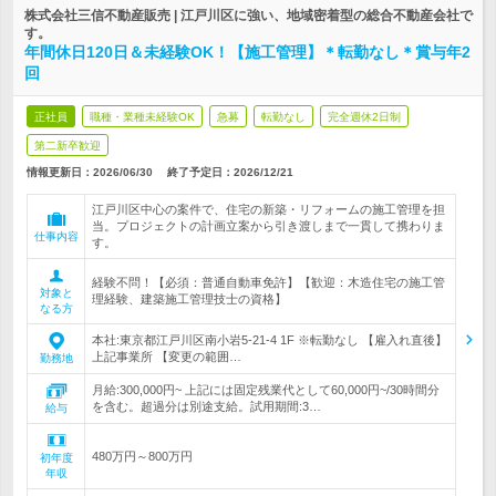
株式会社三信不動産販売 | 江戸川区に強い、地域密着型の総合不動産会社で
す。
年間休日120日＆未経験OK！【施工管理】＊転勤なし＊賞与年2
回
正社員
職種・業種未経験OK
急募
転勤なし
完全週休2日制
第二新卒歓迎
情報更新日：2026/06/30
終了予定日：
2026/12/21
江戸川区中心の案件で、住宅の新築・リフォームの施工管理を担
当。プロジェクトの計画立案から引き渡しまで一貫して携わりま
仕事内容
す。
経験不問！【必須：普通自動車免許】【歓迎：木造住宅の施工管
対象と
理経験、建築施工管理技士の資格】
なる方
本社:東京都江戸川区南小岩5-21-4 1F ※転勤なし 【雇入れ直後】
上記事業所 【変更の範囲…
勤務地
月給:300,000円~ 上記には固定残業代として60,000円~/30時間分
を含む。超過分は別途支給。試用期間:3…
給与
480万円～800万円
初年度
年収