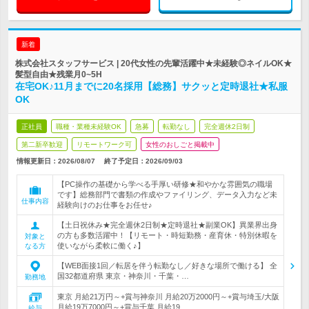
新着
株式会社スタッフサービス | 20代女性の先輩活躍中★未経験◎ネイルOK★
髪型自由★残業月0~5H
在宅OK♪11月までに20名採用【総務】サクッと定時退社★私服
OK
正社員
職種・業種未経験OK
急募
転勤なし
完全週休2日制
第二新卒歓迎
リモートワーク可
女性のおしごと掲載中
情報更新日：2026/08/07
終了予定日：
2026/09/03
【PC操作の基礎から学べる手厚い研修★和やかな雰囲気の職場
です】総務部門で書類の作成やファイリング、データ入力など未
仕事内容
経験向けのお仕事をお任せ♪
【土日祝休み★完全週休2日制★定時退社★副業OK】異業界出身
の方も多数活躍中！【リモート・時短勤務・産育休・特別休暇を
対象と
使いながら柔軟に働く♪】
なる方
【WEB面接1回／転居を伴う転勤なし／好きな場所で働ける】 全
国32都道府県 東京・神奈川・千葉・…
勤務地
東京 月給21万円～+賞与神奈川 月給20万2000円～+賞与埼玉/大阪
月給19万7000円～+賞与千葉 月給19…
給与