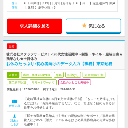
# 《 年間休日119日｜月9日お休み 》# 【 休日 】完全週休2日制#
休日
休暇
【 休暇 】夏季休暇（5…
求人詳細を見る
気になる
新着
株式会社スタッフサービス | ＜20代女性活躍中＞髪型・ネイル・服装自由★
残業なし★土日休み
お休みたっぷり♪初心者向けのデータ入力【事務】東京勤務
正社員
職種・業種未経験OK
急募
転勤なし
完全週休2日制
第二新卒歓迎
リモートワーク可
女性のおしごと掲載中
情報更新日：2026/08/04
終了予定日：
2026/08/31
【定時退社★年休125日★完全週休2日制】「もらった数字を打ち
込むだけ」「宛名を確認するだけ」など、無理なく始められるお
仕事内容
仕事をお任せします♪
【駅チカ勤務★昇給あり】安心の研修体制でサポート／事務未経
験入社が85％【販売・アパレルをはじめ異業界出身の先輩が多数
対象と
活躍中！】
なる方