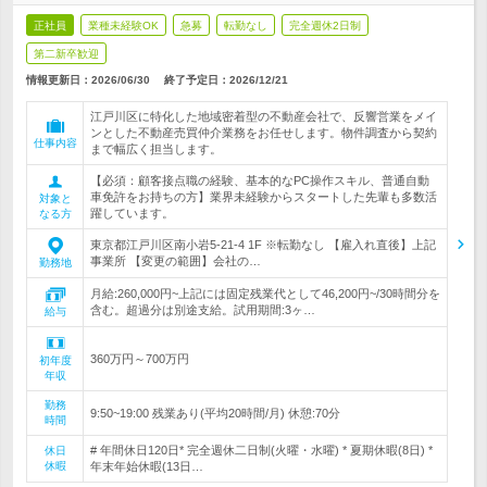
正社員
業種未経験OK
急募
転勤なし
完全週休2日制
第二新卒歓迎
情報更新日：2026/06/30
終了予定日：
2026/12/21
江戸川区に特化した地域密着型の不動産会社で、反響営業をメイ
ンとした不動産売買仲介業務をお任せします。物件調査から契約
仕事内容
まで幅広く担当します。
【必須：顧客接点職の経験、基本的なPC操作スキル、普通自動
車免許をお持ちの方】業界未経験からスタートした先輩も多数活
対象と
躍しています。
なる方
東京都江戸川区南小岩5-21-4 1F ※転勤なし 【雇入れ直後】上記
事業所 【変更の範囲】会社の…
勤務地
月給:260,000円~上記には固定残業代として46,200円~/30時間分を
含む。超過分は別途支給。試用期間:3ヶ…
給与
360万円～700万円
初年度
年収
勤務
9:50~19:00 残業あり(平均20時間/月) 休憩:70分
時間
# 年間休日120日* 完全週休二日制(火曜・水曜) * 夏期休暇(8日) *
休日
休暇
年末年始休暇(13日…