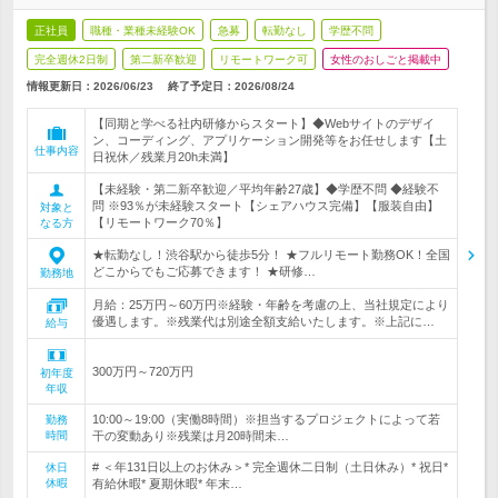
正社員
職種・業種未経験OK
急募
転勤なし
学歴不問
完全週休2日制
第二新卒歓迎
リモートワーク可
女性のおしごと掲載中
情報更新日：2026/06/23
終了予定日：
2026/08/24
【同期と学べる社内研修からスタート】◆Webサイトのデザイ
ン、コーディング、アプリケーション開発等をお任せします【土
仕事内容
日祝休／残業月20h未満】
【未経験・第二新卒歓迎／平均年齢27歳】◆学歴不問 ◆経験不
問 ※93％が未経験スタート【シェアハウス完備】【服装自由】
対象と
【リモートワーク70％】
なる方
★転勤なし！渋谷駅から徒歩5分！ ★フルリモート勤務OK！全国
どこからでもご応募できます！ ★研修…
勤務地
月給：25万円～60万円※経験・年齢を考慮の上、当社規定により
優遇します。※残業代は別途全額支給いたします。※上記に…
給与
300万円～720万円
初年度
年収
10:00～19:00（実働8時間）※担当するプロジェクトによって若
勤務
時間
干の変動あり※残業は月20時間未…
# ＜年131日以上のお休み＞* 完全週休二日制（土日休み）* 祝日*
休日
休暇
有給休暇* 夏期休暇* 年末…