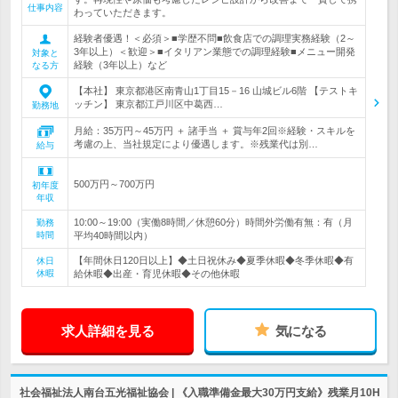
仕事内容
わっていただきます。
経験者優遇！＜必須＞■学歴不問■飲食店での調理実務経験（2～
3年以上）＜歓迎＞■イタリアン業態での調理経験■メニュー開発
対象と
経験（3年以上）など
なる方
【本社】 東京都港区南青山1丁目15－16 山城ビル6階 【テストキ
ッチン】 東京都江戸川区中葛西…
勤務地
月給：35万円～45万円 ＋ 諸手当 ＋ 賞与年2回※経験・スキルを
考慮の上、当社規定により優遇します。※残業代は別…
給与
500万円～700万円
初年度
年収
10:00～19:00（実働8時間／休憩60分）時間外労働有無：有（月
勤務
時間
平均40時間以内）
【年間休日120日以上】◆土日祝休み◆夏季休暇◆冬季休暇◆有
休日
休暇
給休暇◆出産・育児休暇◆その他休暇
求人詳細を見る
気になる
社会福祉法人南台五光福祉協会 | 《入職準備金最大30万円支給》残業月10H