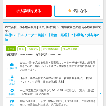
求人詳細を見る
気になる
株式会社三信不動産販売 | 江戸川区に強い、地域密着型の総合不動産会社で
す。
年休120日＆リーダー候補！【総務・経理】＊転勤無＊賞与年2
回
正社員
急募
転勤なし
完全週休2日制
第二新卒歓迎
情報更新日：2026/06/30
終了予定日：
2026/12/21
会社の根幹を支える総務・経理職のリーダー候補を募集。経理業
務を中心に、幅広いバックオフィス業務を通じて経営に参画して
仕事内容
いただきます。
【必須：事業会社での経理実務経験、普通自動車免許】【歓迎：
対象と
マネジメント経験、日商簿記2級以上】
なる方
本社:東京都江戸川区南小岩5-21-4 1F ※転勤なし 【雇入れ直後】
上記事業所 【変更の範囲…
勤務地
月給:270,000円~上記には固定残業代として50,000円~/20時間分を
含む。超過分は別途支給。試用期間:3ヶ…
給与