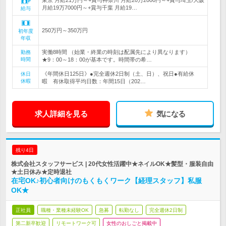
東京 月給21万円～+賞与神奈川 月給20万2000円～+賞与埼玉/大阪
月給19万7000円～+賞与千葉 月給19…
給与
250万円～350万円
初年度
年収
実働8時間 （始業・終業の時刻は配属先により異なります）
勤務
時間
★9：00～18：00が基本です。時間帯の希…
《年間休日125日》●完全週休2日制（土、日）、祝日●有給休
休日
休暇
暇 有休取得平均日数：年間15日（202…
求人詳細を見る
気になる
残り4日
株式会社スタッフサービス | 20代女性活躍中★ネイルOK★髪型・服装自由
★土日休み★定時退社
在宅OK♪初心者向けのもくもくワーク【経理スタッフ】私服
OK★
正社員
職種・業種未経験OK
急募
転勤なし
完全週休2日制
第二新卒歓迎
リモートワーク可
女性のおしごと掲載中