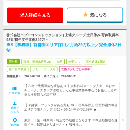
求人詳細を見る
気になる
株式会社コプロコンストラクション | 上場グループ/土日休み/育休取得率
98%/初年度年収例349万～
※S【事務職】首都圏エリア採用／月給29万以上／完全週休2日
制
正社員
職種・業種未経験OK
急募
転勤なし
完全週休2日制
第二新卒歓迎
リモートワーク可
女性のおしごと掲載中
情報更新日：2026/07/28
終了予定日：
2026/08/31
【 在宅で受講可能な研修あり 】資料作成やデータ入力、進行の
チェック、スタッフ管理といった事務業務を中心にお任せします
仕事内容
※入社時期も相談可能
【 未経験・ブランクがある方もOK 】◎高卒以上 ◎首都圏の希望
対象と
エリアで働きたい方 ◎20～30代が中心で活躍中 ★
なる方
東京・千葉・神奈川・埼玉での勤務となります ※希望勤務地を選
択でき、転勤はありません♪ ▼ 積極採…
勤務地