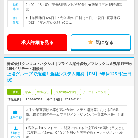
9：00～18：00（実働8時間／休憩60分）★残業月平均15時間程
勤務
時間
度
# 【年間休日125日】* 完全週休2日制（土日）* 祝日* 夏季休暇
休日
休暇
（3日）* 年末年始休暇（6日…
求人詳細を見る
気になる
株式会社クレスコ・ネクシオ | プライム案件多数／フレックス＆残業月平均
10H／リモート相談可
上場グループで活躍！金融システム開発【PM】*年休125日(土日
祝)
正社員
急募
転勤なし
完全週休2日制
リモートワーク可
情報更新日：2026/07/31
終了予定日：
2027/01/14
大手企業直請け比率が高い金融システム開発等におけるPM業
務。10名規模のチームマネジメントやメンバー育成をお任せしま
仕事内容
す。
■高卒以上■ソフトウェア開発における上流工程の経験（目安とし
て2年以上／Java、C#などを用いた実務経験）■マネジメント経
対象と
験
なる方