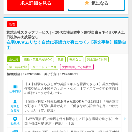
求人詳細を見る
気になる
新着
株式会社スタッフサービス | ＜20代女性活躍中＞髪型自由★ネイルOK★土
日祝休み★残業なし
在宅OK★ムリなく自然に英語力が身につく♪【英文事務】服装自
由
正社員
職種・業種未経験OK
急募
転勤なし
完全週休2日制
第二新卒歓迎
リモートワーク可
女性のおしごと掲載中
情報更新日：2026/08/04
終了予定日：
2026/08/31
【★未経験から少しずつ英語スキルを習得できる★】英文の資料
作成や輸出入手続きのサポートなど、オフィスワーク初心者向け
仕事内容
の事務ワークが中心です♪
【産育休制度・時短勤務あり★私服OK★年休125日】「海外旅行
が好き」「英語に興味がある」「働きながら語学力を身につけた
対象と
い」という方、歓迎♪
なる方
【WEB面接1回／転居を伴う転勤なし／好きな場所で働ける】 全
国32都道府県 東京・神奈川・千葉・…
勤務地