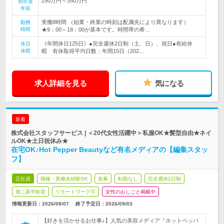
250万円～350万円
初年度
年収
実働8時間 （始業・終業の時刻は配属先により異なります）
勤務
時間
★9：00～18：00が基本です。時間帯の希…
《年間休日125日》●完全週休2日制（土、日）、祝日●有給休
休日
休暇
暇 有休取得平均日数：年間15日（202…
求人詳細を見る
気になる
新着
株式会社スタッフサービス | ＜20代女性活躍中＞私服OK★髪型自由★ネイ
ルOK★土日祝休み★
在宅OK♪Hot Pepper Beautyなど有名メディアの【編集スタッ
フ】
正社員
職種・業種未経験OK
急募
転勤なし
完全週休2日制
第二新卒歓迎
リモートワーク可
女性のおしごと掲載中
情報更新日：2026/08/07
終了予定日：
2026/09/03
【好きを活かせるお仕事♪】人気の美容メディア『ホットペッパ