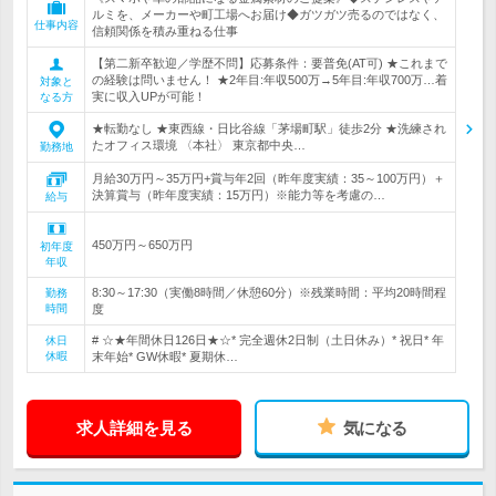
ルミを、メーカーや町工場へお届け◆ガツガツ売るのではなく、
仕事内容
信頼関係を積み重ねる仕事
【第二新卒歓迎／学歴不問】応募条件：要普免(AT可) ★これまで
の経験は問いません！ ★2年目:年収500万→5年目:年収700万…着
対象と
実に収入UPが可能！
なる方
★転勤なし ★東西線・日比谷線「茅場町駅」徒歩2分 ★洗練され
たオフィス環境 〈本社〉 東京都中央…
勤務地
月給30万円～35万円+賞与年2回（昨年度実績：35～100万円）＋
決算賞与（昨年度実績：15万円）※能力等を考慮の…
給与
450万円～650万円
初年度
年収
8:30～17:30（実働8時間／休憩60分）※残業時間：平均20時間程
勤務
時間
度
# ☆★年間休日126日★☆* 完全週休2日制（土日休み）* 祝日* 年
休日
休暇
末年始* GW休暇* 夏期休…
求人詳細を見る
気になる