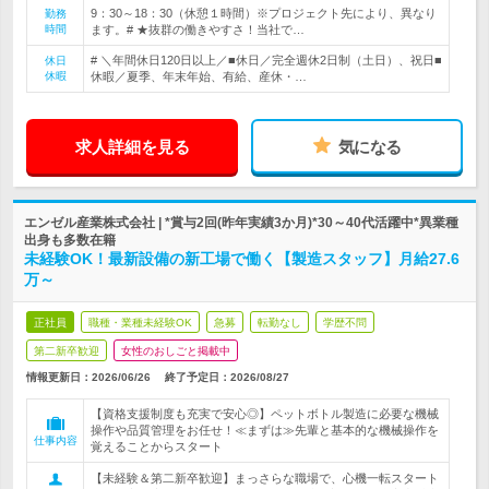
9：30～18：30（休憩１時間）※プロジェクト先により、異なり
勤務
時間
ます。# ★抜群の働きやすさ！当社で…
# ＼年間休日120日以上／■休日／完全週休2日制（土日）、祝日■
休日
休暇
休暇／夏季、年末年始、有給、産休・…
求人詳細を見る
気になる
エンゼル産業株式会社 | *賞与2回(昨年実績3か月)*30～40代活躍中*異業種
出身も多数在籍
未経験OK！最新設備の新工場で働く【製造スタッフ】月給27.6
万～
正社員
職種・業種未経験OK
急募
転勤なし
学歴不問
第二新卒歓迎
女性のおしごと掲載中
情報更新日：2026/06/26
終了予定日：
2026/08/27
【資格支援制度も充実で安心◎】ペットボトル製造に必要な機械
操作や品質管理をお任せ！≪まずは≫先輩と基本的な機械操作を
仕事内容
覚えることからスタート
【未経験＆第二新卒歓迎】まっさらな職場で、心機一転スタート