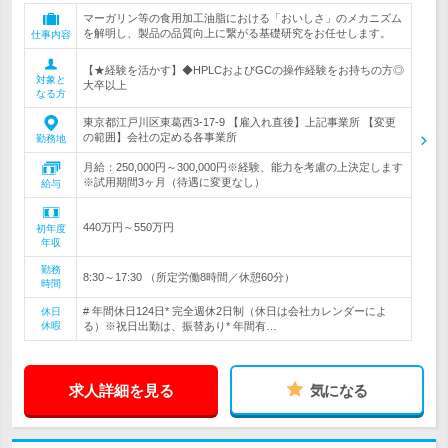
マーガリン等の食用加工油脂における「おいしさ」のメカニズム
を解明し、製品の品質向上に繋がる基礎研究をお任せします。
仕事内容
【★経験を活かす】◆HPLCおよびGCの操作経験をお持ちの方◎
対象と
大卒以上
なる方
東京都江戸川区東葛西3-17-9 【雇入れ直後】上記事業所 【変更
の範囲】会社の定める各事業所
勤務地
月給：250,000円～300,000円※経験、能力を考慮の上決定します
※試用期間3ヶ月（待遇に変更なし）
給与
440万円～550万円
初年度
年収
勤務
8:30～17:30 （所定労働8時間／休憩60分）
時間
# 年間休日124日* 完全週休2日制（休日は会社カレンダーによ
休日
休暇
る）※祝日出勤は、振替あり* 年間有…
求人詳細を見る
気になる