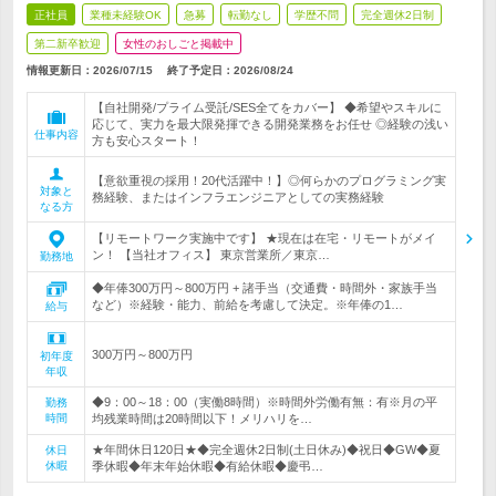
正社員
業種未経験OK
急募
転勤なし
学歴不問
完全週休2日制
第二新卒歓迎
女性のおしごと掲載中
情報更新日：2026/07/15
終了予定日：
2026/08/24
【自社開発/プライム受託/SES全てをカバー】 ◆希望やスキルに
応じて、実力を最大限発揮できる開発業務をお任せ ◎経験の浅い
仕事内容
方も安心スタート！
【意欲重視の採用！20代活躍中！】◎何らかのプログラミング実
対象と
務経験、またはインフラエンジニアとしての実務経験
なる方
【リモートワーク実施中です】 ★現在は在宅・リモートがメイ
ン！ 【当社オフィス】 東京営業所／東京…
勤務地
◆年俸300万円～800万円 + 諸手当（交通費・時間外・家族手当
など）※経験・能力、前給を考慮して決定。※年俸の1…
給与
300万円～800万円
初年度
年収
◆9：00～18：00（実働8時間）※時間外労働有無：有※月の平
勤務
時間
均残業時間は20時間以下！メリハリを…
★年間休日120日★◆完全週休2日制(土日休み)◆祝日◆GW◆夏
休日
休暇
季休暇◆年末年始休暇◆有給休暇◆慶弔…