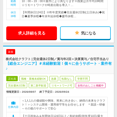
10：00～19：00※案件により異なります※残業は月平均10時間
勤務
時間
☆リモートワークや時差出勤を導入！…
【年間休日124日】※昨年度実績◆完全週休2日制(土日休み)◆祝
休日
休暇
日◆夏季休暇◆年末年始休暇◆慶弔休暇…
求人詳細を見る
気になる
新着
株式会社クラフト | 完全週休2日制／賞与年2回＋決算賞与／住宅手当あり
【総合エンジニア】＃未経験歓迎！個々に合うサポート・案件有
♪
正社員
職種・業種未経験OK
急募
転勤なし
学歴不問
完全週休2日制
第二新卒歓迎
リモートワーク可
女性のおしごと掲載中
情報更新日：2026/08/07
終了予定日：
2026/09/24
＜1人1人の価値観や興味、将来に向き合い、納得の未来をクラフ
ト！＞システム開発・運用保守等をお任せします ＊面談～研修
仕事内容
～その後のサポートで安心
【土日祝休み＆年間休日124日以上／有給休暇(初年度10日/最大