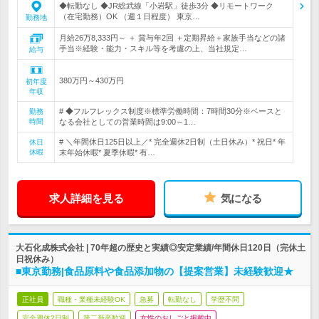
◆転勤なし ◆JR総武線「小岩駅」徒歩3分 ◆リモートワーク
（在宅勤務）OK （週１日程度） 東京…
勤務地
月給26万8,333円～ ＋ 賞与年2回 ＋定期昇給＋家族手当などの諸
手当※経験・能力・スキル等を考慮の上、当社規定…
給与
380万円～430万円
初年度
年収
# ◆フルフレックス制度※標準労働時間：7時間30分※ベースと
勤務
時間
なる会社としての営業時間は9:00～1…
# ＼年間休日125日以上／* 完全週休2日制（土日休み）* 祝日* 年
休日
休暇
末年始休暇* 夏季休暇* 有…
求人詳細を見る
気になる
大石化成株式会社 | 70年超の歴史と実績◎安定業績/年間休日120日（完休土
日祝休み）
■東京勤務|食品原料や食品添加物の【提案営業】未経験歓迎★
正社員
職種・業種未経験OK
急募
転勤なし
学歴不問
完全週休2日制
第二新卒歓迎
女性のおしごと掲載中