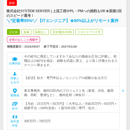
新着
株式会社SYSTEM SERVER | 上流工程やPL・PMへの挑戦もOK★面接1回
のスピード選考！
＼*定着率95%*／【ITエンジニア】★80%以上がリモート案件
正社員
急募
転勤なし
完全週休2日制
リモートワーク可
女性のおしごと掲載中
情報更新日：2026/08/07
終了予定日：
2027/01/28
今の給与に満足していますか？あなたの価値を正当に評価し、前
職以上の給与を保証。 経験を武器に変え、より高く評価されるス
仕事内容
テージへ導きます。
【必須】短大・専門卒以上／エンジニアの経験がある方◎
対象と
なる方
東京事務所、都内23区内のプロジェクト先（新宿、渋谷、飯田
橋、田町、豊洲など）、都内近郊（神奈川・…
勤務地
【月給：23.5万円～50万円】◇大卒以上／月給25万円～50万円＋
残業手当（100%支給）＋賞与年2回◇専門・短大…
給与
300万円～700万円
初年度
年収