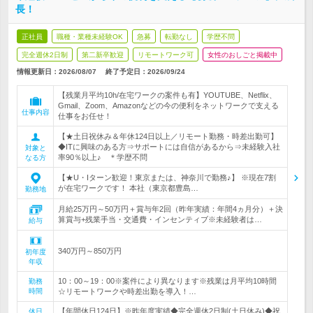
長！
正社員
職種・業種未経験OK
急募
転勤なし
学歴不問
完全週休2日制
第二新卒歓迎
リモートワーク可
女性のおしごと掲載中
情報更新日：2026/08/07
終了予定日：
2026/09/24
【残業月平均10h/在宅ワークの案件も有】YOUTUBE、Netflix、
Gmail、Zoom、Amazonなどの今の便利をネットワークで支える
仕事内容
仕事をお任せ！
【★土日祝休み＆年休124日以上／リモート勤務・時差出勤可】
◆ITに興味のある方⇒サポートには自信があるから⇒未経験入社
対象と
率90％以上♪ ＊学歴不問
なる方
【★U・Iターン歓迎！東京または、神奈川で勤務♪】 ※現在7割
が在宅ワークです！ 本社（東京都豊島…
勤務地
月給25万円～50万円＋賞与年2回（昨年実績：年間4ヵ月分）＋決
算賞与+残業手当・交通費・インセンティブ※未経験者は…
給与
340万円～850万円
初年度
年収
10：00～19：00※案件により異なります※残業は月平均10時間
勤務
時間
☆リモートワークや時差出勤を導入！…
【年間休日124日】※昨年度実績◆完全週休2日制(土日休み)◆祝
休日