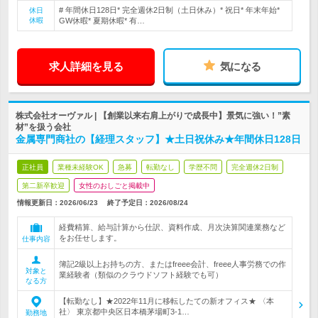
# 年間休日128日* 完全週休2日制（土日休み）* 祝日* 年末年始*
休日
休暇
GW休暇* 夏期休暇* 有…
求人詳細を見る
気になる
株式会社オーヴァル | 【創業以来右肩上がりで成長中】景気に強い！”素
材”を扱う会社
金属専門商社の【経理スタッフ】★土日祝休み★年間休日128日
正社員
業種未経験OK
急募
転勤なし
学歴不問
完全週休2日制
第二新卒歓迎
女性のおしごと掲載中
情報更新日：2026/06/23
終了予定日：
2026/08/24
経費精算、給与計算から仕訳、資料作成、月次決算関連業務など
をお任せします。
仕事内容
簿記2級以上お持ちの方、またはfreee会計、freee人事労務での作
対象と
業経験者（類似のクラウドソフト経験でも可）
なる方
【転勤なし】★2022年11月に移転したての新オフィス★ 〈本
社〉 東京都中央区日本橋茅場町3-1…
勤務地