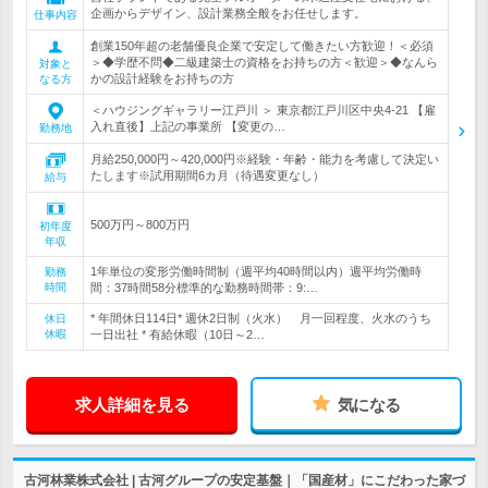
企画からデザイン、設計業務全般をお任せします。
仕事内容
創業150年超の老舗優良企業で安定して働きたい方歓迎！＜必須
＞◆学歴不問◆二級建築士の資格をお持ちの方＜歓迎＞◆なんら
対象と
かの設計経験をお持ちの方
なる方
＜ハウジングギャラリー江戸川 ＞ 東京都江戸川区中央4-21 【雇
入れ直後】上記の事業所 【変更の…
勤務地
月給250,000円～420,000円※経験・年齢・能力を考慮して決定い
たします※試用期間6カ月（待遇変更なし）
給与
500万円～800万円
初年度
年収
1年単位の変形労働時間制（週平均40時間以内）週平均労働時
勤務
時間
間：37時間58分標準的な勤務時間帯：9:…
* 年間休日114日* 週休2日制（火水） 月一回程度、火水のうち
休日
休暇
一日出社 * 有給休暇（10日～2…
求人詳細を見る
気になる
古河林業株式会社 | 古河グループの安定基盤｜「国産材」にこだわった家づ