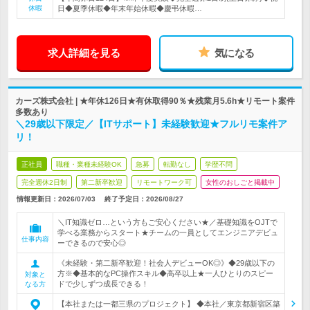
休暇
日◆夏季休暇◆年末年始休暇◆慶弔休暇…
求人詳細を見る
気になる
カーズ株式会社 | ★年休126日★有休取得90％★残業月5.6h★リモート案件
多数あり
＼29歳以下限定／【ITサポート】未経験歓迎★フルリモ案件ア
リ！
正社員
職種・業種未経験OK
急募
転勤なし
学歴不問
完全週休2日制
第二新卒歓迎
リモートワーク可
女性のおしごと掲載中
情報更新日：2026/07/03
終了予定日：
2026/08/27
＼IT知識ゼロ…という方もご安心ください★／基礎知識をOJTで
学べる業務からスタート★チームの一員としてエンジニアデビュ
仕事内容
ーできるので安心◎
《未経験・第二新卒歓迎！社会人デビューOK◎》◆29歳以下の
方※◆基本的なPC操作スキル◆高卒以上★一人ひとりのスピー
対象と
ドで少しずつ成長できる！
なる方
【本社または一都三県のプロジェクト】 ◆本社／東京都新宿区築