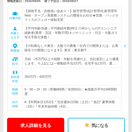
情報更新日：2026/08/05
終了予定日：
2026/08/27
【資格手当・合格祝い金あり！】販売管理/会計管理/生産管理等
Web・オープン系業務システムの開発をお任せ★営業・バックオ
仕事内容
フィスのフォロー体制充実
【平均年齢35歳｜平均勤続年数8年】◎何かしらのITエンジニア
経験者(業界・言語・年数不問)＃パナソニック・日立・大阪ガス
対象と
等大手取引多数！
なる方
【※転勤なし※東京・大阪での募集！社内での開発または、お客
様先での開発になります】 東京：東京都千…
勤務地
月給 25万円以上※経験・年齢を考慮の上、当社規定により優遇
します。※上記には一律勤続手当3万円、住宅手当1万円、通…
給与
350万円～600万円
初年度
年収
9：00～18：00（実働8時間／休憩60分）★残業月平均15時間程
勤務
時間
度
# 【年間休日125日】* 完全週休2日制（土日）* 祝日* 夏季休暇
休日
休暇
（3日）* 年末年始休暇（6日…
求人詳細を見る
気になる