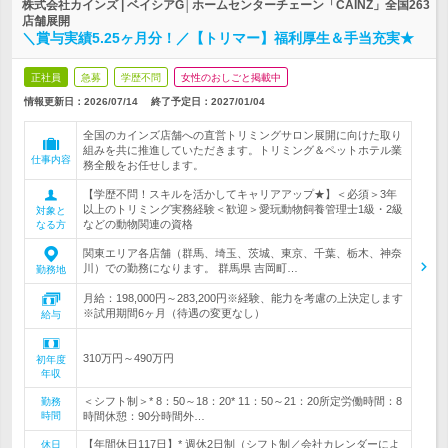
株式会社カインズ | ベイシアG│ホームセンターチェーン「CAINZ」全国263
店舗展開
＼賞与実績5.25ヶ月分！／【トリマー】福利厚生＆手当充実★
正社員
急募
学歴不問
女性のおしごと掲載中
情報更新日：2026/07/14
終了予定日：
2027/01/04
全国のカインズ店舗への直営トリミングサロン展開に向けた取り
組みを共に推進していただきます。トリミング＆ペットホテル業
仕事内容
務全般をお任せします。
【学歴不問！スキルを活かしてキャリアアップ★】＜必須＞3年
以上のトリミング実務経験＜歓迎＞愛玩動物飼養管理士1級・2級
対象と
などの動物関連の資格
なる方
関東エリア各店舗（群馬、埼玉、茨城、東京、千葉、栃木、神奈
川）での勤務になります。 群馬県 吉岡町…
勤務地
月給：198,000円～283,200円※経験、能力を考慮の上決定します
※試用期間6ヶ月（待遇の変更なし）
給与
310万円～490万円
初年度
年収
＜シフト制＞* 8：50～18：20* 11：50～21：20所定労働時間：8
勤務
時間
時間休憩：90分時間外…
【年間休日117日】* 週休2日制（シフト制／会社カレンダーによ
休日