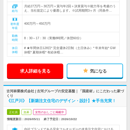
月給27万円～30万円＋賞与年2回＋決算賞与※能力等を考慮のう
え、当社規定により優遇します。※試用期間3ヶ月（同条件…
給与
400万円～450万円
初年度
年収
勤務
8：30～17：30（実働8時間／休憩60分）
時間
# ★年間休日128日* 完全週休2日制（土日休み）* 年末年始* GW
休日
休暇
休暇* 夏期休暇* 有給休暇…
求人詳細を見る
気になる
古河林業株式会社 | 古河グループの安定基盤｜「国産材」にこだわった家づ
くり
《江戸川》【新築注文住宅のデザイン・設計】★手当充実！
正社員
急募
女性のおしごと掲載中
情報更新日：2026/05/11
終了予定日：
2026/10/22
自社ブランドである完全フルオーダーの木造注文住宅における、