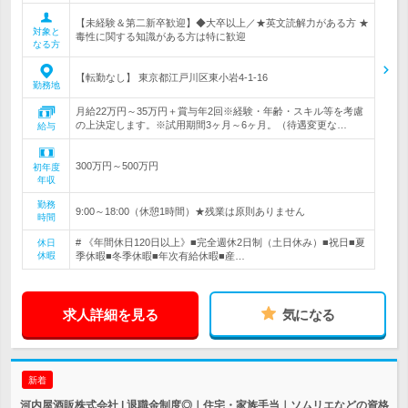
【未経験＆第二新卒歓迎】◆大卒以上／★英文読解力がある方 ★
対象と
毒性に関する知識がある方は特に歓迎
なる方
【転勤なし】 東京都江戸川区東小岩4-1-16
勤務地
月給22万円～35万円＋賞与年2回※経験・年齢・スキル等を考慮
の上決定します。※試用期間3ヶ月～6ヶ月。（待遇変更な…
給与
300万円～500万円
初年度
年収
勤務
9:00～18:00（休憩1時間）★残業は原則ありません
時間
# 《年間休日120日以上》■完全週休2日制（土日休み）■祝日■夏
休日
休暇
季休暇■冬季休暇■年次有給休暇■産…
求人詳細を見る
気になる
新着
河内屋酒販株式会社 | 退職金制度◎｜住宅・家族手当｜ソムリエなどの資格