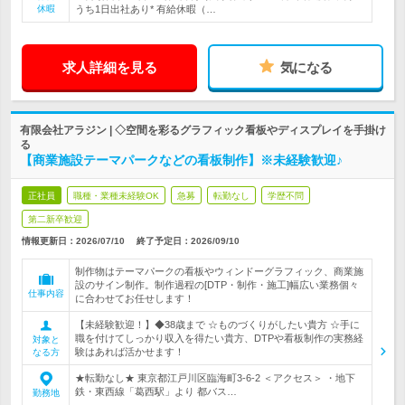
休暇
うち1日出社あり* 有給休暇（…
求人詳細を見る
気になる
有限会社アラジン | ◇空間を彩るグラフィック看板やディスプレイを手掛け
る
【商業施設テーマパークなどの看板制作】※未経験歓迎♪
正社員
職種・業種未経験OK
急募
転勤なし
学歴不問
第二新卒歓迎
情報更新日：2026/07/10
終了予定日：
2026/09/10
制作物はテーマパークの看板やウィンドーグラフィック、商業施
設のサイン制作。制作過程の[DTP・制作・施工]幅広い業務個々
仕事内容
に合わせてお任せします！
【未経験歓迎！】◆38歳まで ☆ものづくりがしたい貴方 ☆手に
職を付けてしっかり収入を得たい貴方、DTPや看板制作の実務経
対象と
験はあれば活かせます！
なる方
★転勤なし★ 東京都江戸川区臨海町3-6-2 ＜アクセス＞ ・地下
鉄・東西線「葛西駅」より 都バス…
勤務地