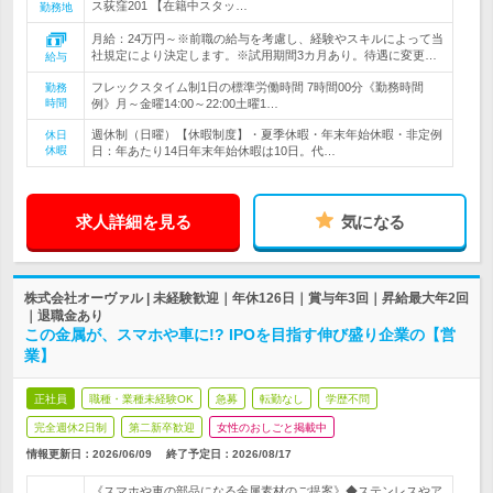
ス荻窪201 【在籍中スタッ…
勤務地
月給：24万円～※前職の給与を考慮し、経験やスキルによって当
社規定により決定します。※試用期間3カ月あり。待遇に変更…
給与
フレックスタイム制1日の標準労働時間 7時間00分《勤務時間
勤務
時間
例》月～金曜14:00～22:00土曜1…
週休制（日曜）【休暇制度】・夏季休暇・年末年始休暇・非定例
休日
休暇
日：年あたり14日年末年始休暇は10日。代…
求人詳細を見る
気になる
株式会社オーヴァル | 未経験歓迎｜年休126日｜賞与年3回｜昇給最大年2回
｜退職金あり
この金属が、スマホや車に!? IPOを目指す伸び盛り企業の【営
業】
正社員
職種・業種未経験OK
急募
転勤なし
学歴不問
完全週休2日制
第二新卒歓迎
女性のおしごと掲載中
情報更新日：2026/06/09
終了予定日：
2026/08/17
《スマホや車の部品になる金属素材のご提案》◆ステンレスやア