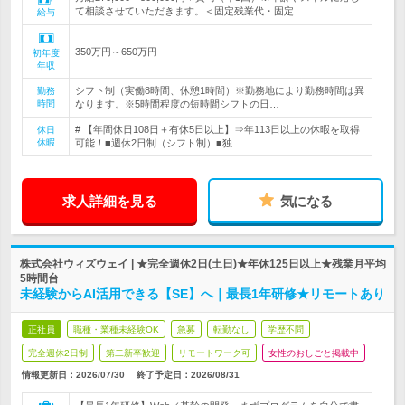
て相談させていただきます。＜固定残業代・固定…
給与
350万円～650万円
初年度
年収
シフト制（実働8時間、休憩1時間）※勤務地により勤務時間は異
勤務
時間
なります。※5時間程度の短時間シフトの日…
# 【年間休日108日＋有休5日以上】⇒年113日以上の休暇を取得
休日
休暇
可能！■週休2日制（シフト制）■独…
求人詳細を見る
気になる
株式会社ウィズウェイ | ★完全週休2日(土日)★年休125日以上★残業月平均
5時間台
未経験からAI活用できる【SE】へ｜最長1年研修★リモートあり
正社員
職種・業種未経験OK
急募
転勤なし
学歴不問
完全週休2日制
第二新卒歓迎
リモートワーク可
女性のおしごと掲載中
情報更新日：2026/07/30
終了予定日：
2026/08/31