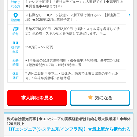
したい方を応援！「正社員デビュー」も大歓迎です！◆高卒以上
対象と
◆要普免◆44歳まで(※)
なる方
＜転勤なし・UIターン歓迎＞ ＜新工場で働ける♪＞ 【新山梨工
場】★2026年12月に移転予定！…
勤務地
月給27万6,000円～28万2,900円（経験・スキル等を考慮して決
定）※経験・スキルなどを考慮して決定します。※…
給与
350万円～550万円
初年度
年収
■1年単位の変形労働時間制（週稼働平均40時間、基本2交代制）
勤務
時間
＜勤務時間例＞7時～16時17時半～翌…
* 週休二日制※基本土・日休み。隔週で土曜日出勤の場合もあ
休日
休暇
り。* 年末年始休暇* 有給休暇
求人詳細を見る
気になる
株式会社善光商事 | ◆エンジニアの実務経験者は前給を最大限考慮！◆年休
120日以上
【ITエンジニア(システム系/インフラ系)】★最上流から携われる