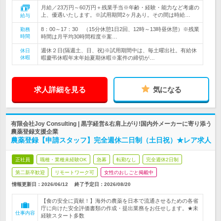
月給／23万円～60万円＋残業手当※年齢・経験・能力など考慮の
上、優遇いたします。※試用期間2ヶ月あり。その間は時給…
給与
8：00～17：30 （15分休憩1日2回、12時～13時昼休憩）※残業
勤務
時間
時間は月平均30時間程度※案…
週休２日(隔週土、日、祝)※試用期間中は、毎土曜出社。有給休
休日
休暇
暇慶弔休暇年末年始夏期休暇※案件の締切が…
求人詳細を見る
気になる
有限会社Joy Consulting | 黒字経営&右肩上がり!国内外メーカーに寄り添う
農薬登録支援企業
農薬登録【申請スタッフ】完全週休二日制（土日祝）★レア求人
正社員
職種・業種未経験OK
急募
転勤なし
完全週休2日制
第二新卒歓迎
リモートワーク可
女性のおしごと掲載中
情報更新日：2026/06/12
終了予定日：
2026/08/20
【食の安全に貢献！】海外の農薬を日本で流通させるための各省
庁に向けた安全評価書類の作成・提出業務をお任せします。★未
仕事内容
経験スタート多数