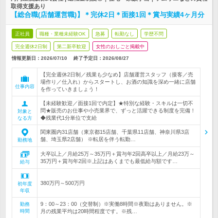
取得支援あり
【総合職(店舗運営職)】＊完休2日＊面接1回＊賞与実績4ヶ月分
正社員
職種・業種未経験OK
急募
転勤なし
学歴不問
完全週休2日制
第二新卒歓迎
女性のおしごと掲載中
情報更新日：2026/07/10
終了予定日：
2026/08/27
【完全週休2日制／残業も少なめ】店舗運営スタッフ（接客／売
場作り／仕入れ）からスタートし、お酒の知識を深め一緒に店舗
仕事内容
を作っていきましょう！
【未経験歓迎／面接1回で内定】★特別な経験・スキルは一切不
問★販売のお仕事や小売業界で、ずっと活躍できる制度を完備！
対象と
◆残業代1分単位で支給
なる方
関東圏内31店舗（東京都15店舗、千葉県11店舗、神奈川県3店
舗、埼玉県2店舗） ※転居を伴う転勤…
勤務地
大卒以上／月給25万～35万円＋賞与年2回高卒以上／月給23万～
35万円＋賞与年2回※上記はあくまでも最低給与額です…
給与
380万円～500万円
初年度
年収
9：00～23：00（交替制）※実働8時間※夜勤はありません。※
勤務
時間
月の残業平均は20時間程度です。※残…