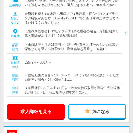
【最長1年研修】Web／基幹の開発。まずプログラムを自分で書
いて読む→その後AIも使う。両方できる人材へ。★在宅約60％
仕事内容
未経験歓迎！●未経験：35歳まで ●経験者：何らかのプログラミ
ング経験がある方（Java/Python/PHP等）条件を満たす方とでき
対象と
るだけ多くお会いします！
なる方
【業界未経験者】 本社オフィス (未経験者の場合、最初は社内研
修の期間があります) 【業界経験者】…
勤務地
＜未経験者＞月給25万円～＋諸手当+賞与※ ITそのものの知識の
深さよりも過去の他業種の 勤務実績を尊重し、今後IT…
給与
325万円～800万円
初年度
年収
＜在宅勤務の場合＞10：00～19：00（うち1時間休憩）＜出社で
勤務
時間
の勤務の場合＞09：00から11:…
★年間休日125日以上★5日以上の連続休暇取得も可能！完全週休
休日
休暇
2日制（土・日）祝日夏季休暇年末年始休…
求人詳細を見る
気になる
新着