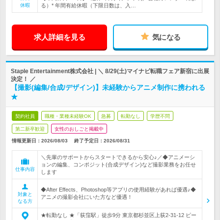
休暇
る）* 年間有給休暇（下限日数は、入…
求人詳細を見る
気になる
Staple Entertainment株式会社 | ＼ 8/29(土)マイナビ転職フェア新宿に出展
決定！ ／
【撮影(編集/合成/デザイン)】未経験からアニメ制作に携われる
★
契約社員
職種・業種未経験OK
急募
転勤なし
学歴不問
第二新卒歓迎
女性のおしごと掲載中
情報更新日：2026/08/03
終了予定日：
2026/08/31
＼先輩のサポートからスタートできるから安心♪／◆アニメーシ
ョンの編集、コンポジット(合成デザイン)など撮影業務をお任せ
仕事内容
します
◆After Effects、Photoshop等アプリの使用経験があれば優遇♪◆
対象と
アニメの撮影会社にいた方など優遇！
なる方
★転勤なし ★「荻窪駅」徒歩9分 東京都杉並区上荻2-31-12 ピー