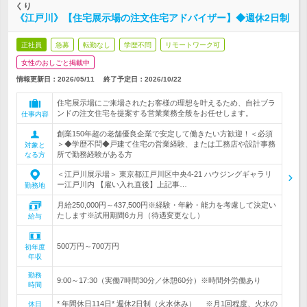
くり
《江戸川》【住宅展示場の注文住宅アドバイザー】◆週休2日制
正社員
急募
転勤なし
学歴不問
リモートワーク可
女性のおしごと掲載中
情報更新日：2026/05/11
終了予定日：
2026/10/22
住宅展示場にご来場されたお客様の理想を叶えるため、自社ブラ
ンドの注文住宅を提案する営業業務全般をお任せします。
仕事内容
創業150年超の老舗優良企業で安定して働きたい方歓迎！＜必須
＞◆学歴不問◆戸建て住宅の営業経験、または工務店や設計事務
対象と
所で勤務経験がある方
なる方
＜江戸川展示場＞ 東京都江戸川区中央4-21 ハウジングギャラリ
ー江戸川内 【雇い入れ直後】上記事…
勤務地
月給250,000円～437,500円※経験・年齢・能力を考慮して決定い
たします※試用期間6カ月（待遇変更なし）
給与
500万円～700万円
初年度
年収
勤務
9:00～17:30（実働7時間30分／休憩60分）※時間外労働あり
時間
* 年間休日114日* 週休2日制（火水休み） ※月1回程度、火水の
休日