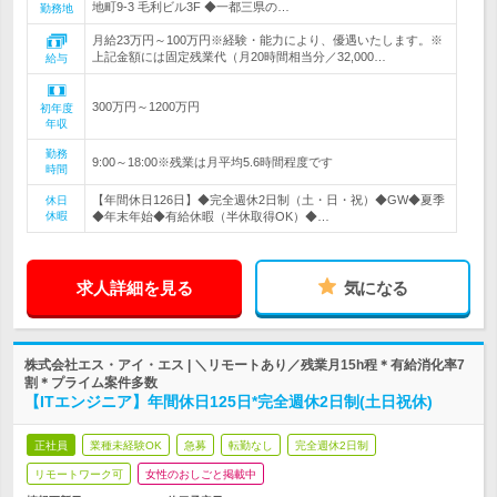
地町9-3 毛利ビル3F ◆一都三県の…
勤務地
月給23万円～100万円※経験・能力により、優遇いたします。※
上記金額には固定残業代（月20時間相当分／32,000…
給与
300万円～1200万円
初年度
年収
勤務
9:00～18:00※残業は月平均5.6時間程度です
時間
【年間休日126日】◆完全週休2日制（土・日・祝）◆GW◆夏季
休日
休暇
◆年末年始◆有給休暇（半休取得OK）◆…
求人詳細を見る
気になる
株式会社エス・アイ・エス | ＼リモートあり／残業月15h程＊有給消化率7
割＊プライム案件多数
【ITエンジニア】年間休日125日*完全週休2日制(土日祝休)
正社員
業種未経験OK
急募
転勤なし
完全週休2日制
リモートワーク可
女性のおしごと掲載中