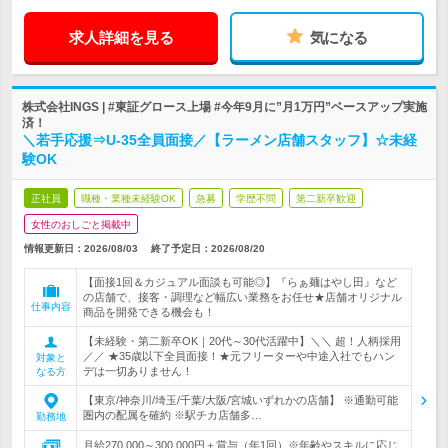
求人詳細を見る
気になる
株式会社INGS | #東証グロース上場 #今年9月に”月1万円”ベースアップ実施
済！
＼若手応援⇒U-35全員面接／【ラーメン店舗スタッフ】☆未経
験OK
正社員
職種・業種未経験OK
急募
学歴不問
第二新卒歓迎
女性のおしごと掲載中
情報更新日：2026/08/03
終了予定日：
2026/08/20
【面接1回＆カジュアル面談も可能◎】『らぁ麺はやし田』など
の店舗で、接客・調理など幅広い業務をお任せ★店舗オリジナル
仕事内容
商品を開発できる機会も！
【未経験・第二新卒OK｜20代～30代活躍中】＼＼ 超！人柄採用
／／ ★35歳以下全員面接！★元フリーターや中途入社でもハン
対象と
デは一切ありません！
なる方
【東京/神奈川/埼玉/千葉/大阪/宮城いずれかの店舗】 ※通勤可能
圏内の配属を確約 ※駅チカ店舗多…
勤務地
月給270,000～300,000円＋賞与（年1回）※年齢やスキルに応じ