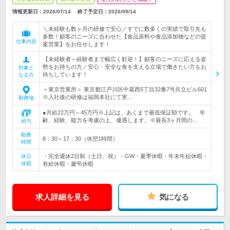
情報更新日：2026/07/14
終了予定日：
2026/09/14
＼未経験も数ヶ月の研修で安心／すでに数多くの実績で取引先も
多数！顧客のニーズに合わせた【食品原料や食品添加物などの提
仕事内容
案営業】をお任せします！
【未経験者～経験者まで幅広く歓迎！】顧客のニーズに応える姿
勢をお持ちの方／安心・安全な食を支える立場で働きたい方をお
対象と
待ちしています！
なる方
＜東京営業所＞ 東京都江戸川区中葛西5丁目32番7号共立ビル601
※入社後の研修は福岡本社にて実…
勤務地
●月給22万円～45万円※上記は、あくまで最低保証額です。 年
齢、経験、能力を考慮の上、優遇します。※最長3ヶ月間の…
給与
勤務
8：30～17：30（休憩1時間）
時間
・完全週休2日制（土日、祝）・GW・夏季休暇・年末年始休暇・
休日
休暇
有給休暇・慶弔休暇
求人詳細を見る
気になる