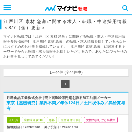
江戸川区 素材 急募に関する求人・転職・中途採用情報
＜8/7（金）更新＞
マイナビ転職では「江戸川区 素材 急募」に関連する転職・求人・中途採用情
報を多数掲載中!「江戸川区 素材 急募」の転職・求人情報を探しているあなた
におすすめのお仕事を掲載しています。「江戸川区 素材 急募」に関連するキ
ーワードからも転職・求人情報をお探しいただけるので、あなたにぴったりの
お仕事を見つけてみてください!
1～44件 (全44件中)
1
月島食品工業株式会社 | 売上高500億円超を誇る加工油脂メーカー
東京【基礎研究】業界不問／年休124日／土日祝休み／昇給賞与
有
正社員
業種未経験OK
急募
完全週休2日制
女性のおしごと掲載中
情報更新日：2026/07/01
終了予定日：
2026/11/26