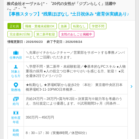
株式会社オーヴァル | *・゜20代の女性が「ジブンらしく」活躍中
♪.。.:*・゜*
【事務スタッフ】*残業ほぼなし *土日祝休み *産育休実績あり♪
正社員
職種・業種未経験OK
急募
転勤なし
学歴不問
完全週休2日制
第二新卒歓迎
女性のおしごと掲載中
情報更新日：2026/06/23
終了予定日：
2026/08/24
＼先輩がイチからレクチャー／営業部をサポートする事務メンバ
ーとしてご活躍いただきます。
仕事内容
＼学歴不問・第二新卒・未経験歓迎／◆基本的なPCスキル ●人物
重視の採用 ●人の役立つ仕事にやりがいを感じる方、歓迎！ ●完
対象と
全週休2日でメリハリ◎
なる方
★転勤なし ★茅場町駅から徒歩2分 〈本社〉 東京都中央区日本
橋茅場町3-11-10PMO日本橋茅…
勤務地
月給24万円～28万円+賞与年2回＋決算賞与※能力等を考慮のう
え、当社規定により優遇します。※試用期間3ヶ月（同条件…
給与
350万円～450万円
初年度
年収
勤務
8：30～17：30（実働8時間／休憩60分）
時間