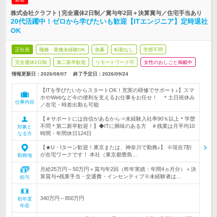
株式会社クラフト | 完全週休2日制／賞与年2回＋決算賞与／住宅手当あり
20代活躍中！ゼロから学びたいも歓迎【ITエンジニア】定時退社
OK
正社員
職種・業種未経験OK
急募
転勤なし
学歴不問
完全週休2日制
第二新卒歓迎
リモートワーク可
女性のおしごと掲載中
情報更新日：2026/08/07
終了予定日：
2026/09/24
【ITを学びたいからスタートOK！充実の研修でサポート♪】スマ
ホやWebなど今の便利を支えるお仕事をお任せ！ ＊土日祝休み
仕事内容
／在宅・時差出勤も可能
【＃サポートには自信があるから⇒未経験入社率90％以上＊学歴
不問＊第二新卒歓迎！】◆ITに興味のある方 ＃残業は月平均10
対象と
時間・年間休日124日
なる方
【★U・Iターン歓迎！東京または、神奈川で勤務♪】 ※現在7割
が在宅ワークです！ 本社（東京都豊島…
勤務地
月給25万円～50万円＋賞与年2回（昨年実績：年間4ヵ月分）＋決
算賞与+残業手当・交通費・インセンティブ※未経験者は…
給与
340万円～850万円
初年度
年収