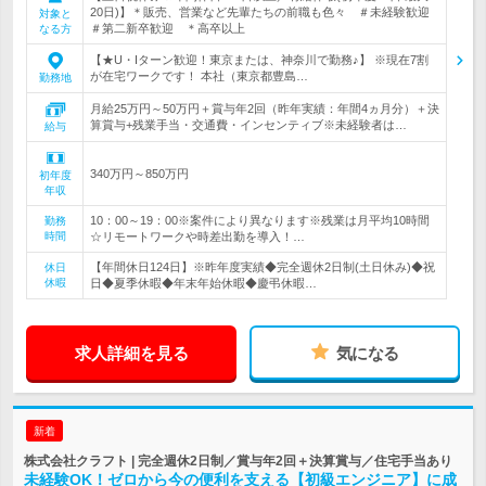
20日)】＊販売、営業など先輩たちの前職も色々 ＃未経験歓迎
対象と
＃第二新卒歓迎 ＊高卒以上
なる方
【★U・Iターン歓迎！東京または、神奈川で勤務♪】 ※現在7割
が在宅ワークです！ 本社（東京都豊島…
勤務地
月給25万円～50万円＋賞与年2回（昨年実績：年間4ヵ月分）＋決
算賞与+残業手当・交通費・インセンティブ※未経験者は…
給与
340万円～850万円
初年度
年収
10：00～19：00※案件により異なります※残業は月平均10時間
勤務
時間
☆リモートワークや時差出勤を導入！…
【年間休日124日】※昨年度実績◆完全週休2日制(土日休み)◆祝
休日
休暇
日◆夏季休暇◆年末年始休暇◆慶弔休暇…
求人詳細を見る
気になる
新着
株式会社クラフト | 完全週休2日制／賞与年2回＋決算賞与／住宅手当あり
未経験OK！ゼロから今の便利を支える【初級エンジニア】に成