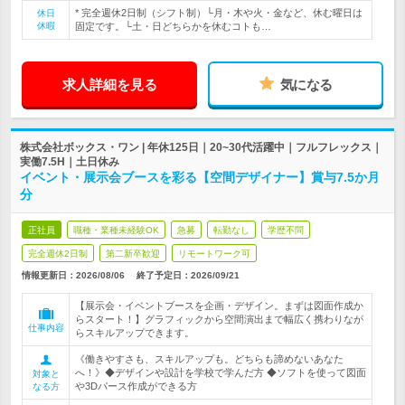
* 完全週休2日制（シフト制）└月・木や火・金など、休む曜日は
休日
休暇
固定です。└土・日どちらかを休むコトも…
求人詳細を見る
気になる
株式会社ボックス・ワン | 年休125日｜20~30代活躍中｜フルフレックス｜
実働7.5H｜土日休み
イベント・展示会ブースを彩る【空間デザイナー】賞与7.5か月
分
正社員
職種・業種未経験OK
急募
転勤なし
学歴不問
完全週休2日制
第二新卒歓迎
リモートワーク可
情報更新日：2026/08/06
終了予定日：
2026/09/21
【展示会・イベントブースを企画・デザイン。まずは図面作成か
らスタート！】グラフィックから空間演出まで幅広く携わりなが
仕事内容
らスキルアップできます。
《働きやすさも、スキルアップも。どちらも諦めないあなた
へ！》◆デザインや設計を学校で学んだ方 ◆ソフトを使って図面
対象と
や3Dパース作成ができる方
なる方