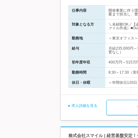
仕事内容
開発事業に伴う環
案まで担当し、豊
対象となる方
＼未経験OK／【必
ァイル作成）■Ou
勤務地
＜東京オフィス＞ 
給与
月給235,000
更なし）
初年度年収
400万円～515万
勤務時間
8:30～17:3
休日・休暇
＜年間休日120日
求人詳細を見る
株式会社スマイル | 経営基盤安定