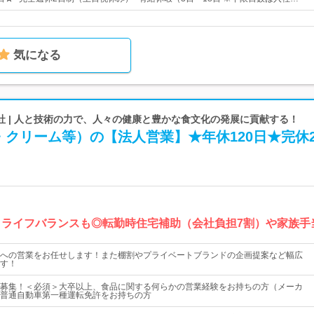
気になる
社 | 人と技術の力で、人々の健康と豊かな食文化の発展に貢献する！
・クリーム等）の【法人営業】★年休120日★完休
ークライフバランスも◎転勤時住宅補助（会社負担7割）や家族手
への営業をお任せします！また棚割やプライベートブランドの企画提案など幅広
す！
募集！＜必須＞大卒以上、食品に関する何らかの営業経験をお持ちの方（メーカ
普通自動車第一種運転免許をお持ちの方