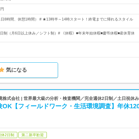
万円
1日8時間、休憩1時間） # ★13時半～14時スタート！終電までに帰れるスタイル
休2日制（月6日以上休み／シフト制）# 《休暇》■年末年始休暇■慶弔休暇■産休育休
気になる
株式会社 | 世界最大級の分析・検査機関／完全週休2日制／土日祝休み
OK【フィールドワーク・生活環境調査】年休12
週休2日制
第二新卒歓迎