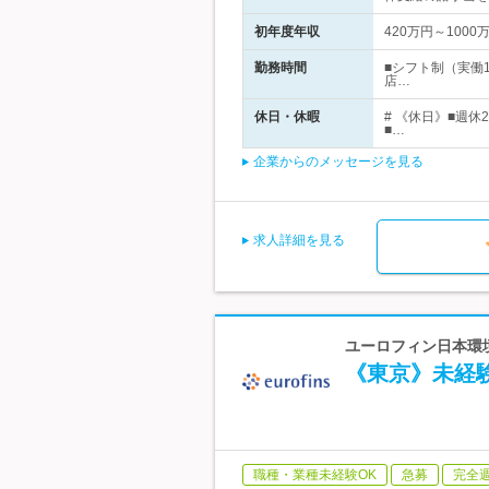
初年度年収
420万円～1000
勤務時間
■シフト制（実働
店…
休日・休暇
# 《休日》■週
■…
企業からのメッセージを見る
求人詳細を見る
ユーロフィン日本環境
《東京》未経験
職種・業種未経験OK
急募
完全