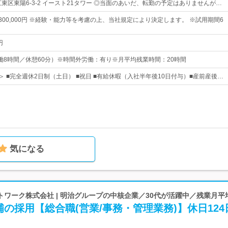
東区東陽6-3-2 イースト21タワー ◎当面のあいだ、転勤の予定はありませんが…
円～300,000円 ※経験・能力等を考慮の上、当社規定により決定します。 ※試用期間6
円
0（実働8時間／休憩60分）※時間外労働：有り※月平均残業時間：20時間
＞ ■完全週休2日制（土日） ■祝日 ■有給休暇（入社半年後10日付与）■産前産後…
気になる
ワーク株式会社 | 明治グループの中核企業／30代が活躍中／残業月平均5
の採用【総合職(営業/事務・管理業務)】休日124