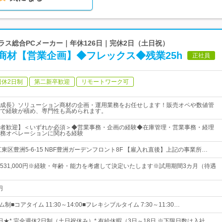
プクラス総合PCメーカー｜年休126日｜完休2日（土日祝）
商材【営業企画】◆フレックス◆残業25h
正社員
週休2日制
第二新卒歓迎
リモートワーク可
成長》ソリューション商材の企画・運用業務をお任せします！販売オペや数値管
で経験が積め、専門性も高められます。
者歓迎】＜いずれか必須＞◆営業事務・企画の経験◆在庫管理・営業事務・経理
務オペレーションに関わる経験
東区豊洲5-6-15 NBF豊洲ガーデンフロント8F 【雇入れ直後】上記の事業所…
0円～531,000円※経験・年齢・能力を考慮して決定いたします※試用期間3カ月（待遇
円
制■コアタイム 11:30～14:00■フレキシブルタイム 7:30～11:30…
6日★* 完全週休2日制（土日祝休み）* 有給休暇（3日～18日 ※下限日数は入社…