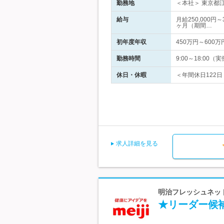
勤務地
＜本社＞ 東京都江
給与
月給250,000
ヶ月（期間…
初年度年収
450万円～600万
勤務時間
9:00～18:0
休日・休暇
＜年間休日122日
求人詳細を見る
明治フレッシュネット
★リーダー候補