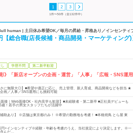
1
2
3
1件〜50件（全132件中）
n Bull human | 土日休み希望OK／毎月の昇給・昇格あり／インセンテ
円【総合職(店長候補・商品開発・マーケティング)
なし
学歴不問
第二新卒歓迎
彩》「新店オープンの企画・運営」「人事」「広報・SNS運
さに無限大◎】■希望や適正に応じ、売上管理、新人育成、商品開発などを担当 ★
企画／人事／SNS運用にも挑戦可能
員面接｜Web面接OK・社内見学も歓迎】■未経験者・第二新卒 ■正社員デビューも
26歳！若手の男女スタッフたちが活躍中
補助あり】 ※店舗は東京都のみ！ ※希望の勤務地を考慮！ ■本格焼鳥 とら屋 東
8万円+インセンティブ※経験・年齢を考慮のうえ、当社規定により決定します。※一
含んだ…