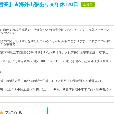
営業】★海外出張あり★年休120日
正社員
に向けて施設用備品や生活雑貨などの商品企画をお任せします。海外メーカーと
も行います。
要件に関しては全てを満たしていることが応募条件となります。これまでの経験
きる環境です！
東区潮見二丁目8番10号 潮見SIFビル4F 【雇い入れ直後】上記事業所 【変更…
0円～※上記には固定残業時間(26,000円～／13.1時間分)を含み、超過分は別途全額支
円
45実働：8時間休憩：45分※時間外労働：あり※月平均残業時間：20時間以内
120日以上☆★◆完全週休2日制（土・日)◆祝日◆夏季休暇◆年末年始休暇◆有給休
気になる