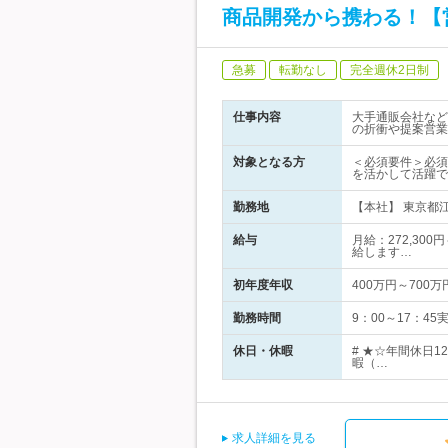
商品開発から携わる！【
急募
転勤なし
完全週休2日制
仕事内容
大手通販会社など
の折衝や提案営業
対象となる方
＜必須要件＞必須
を活かして活躍で
勤務地
【本社】 東京都江
給与
月給：272,30
給します…
初年度年収
400万円～700万
勤務時間
9：00～17：
休日・休暇
# ★☆年間休日
暇（…
求人詳細を見る