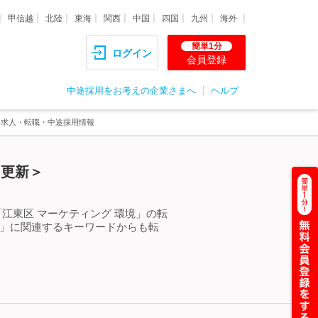
甲信越
北陸
東海
関西
中国
四国
九州
海外
簡単1分
ログイン
会員登録
中途採用をお考えの企業さまへ
ヘルプ
る求人・転職・中途採用情報
）更新＞
江東区 マーケティング 環境」の転
境」に関連するキーワードからも転