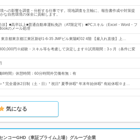
境への影響を調査・分析する仕事です。現地調査を主軸に、報告書作成や対策提
かな自然環境の保全に貢献します。
須】■高卒以上■普通自動車運転免許（AT限定可）■PCスキル（Excel・Word・フ
tlookのメール処理
東京都東京都江東区新砂1-6-35 JMFビル東陽町02 4階 【雇入れ直後】上…
円～300,000円※経験・スキル等を考慮して決定します※試用期間：3ヶ月（条件に変
円
0（実働8時間）休憩時間：60分時間外労働有無：有
＞* 完全週休2日制（土・日）* 祝日* 夏季休暇* 年末年始休暇* 有給休暇※ま…
気になる
！センコーGHD（東証プライム上場）グループ企業