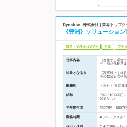
Dynabook株式会社 | 業界トッ
《豊洲》ソリューション
職種・業種未経験OK
急募
完全
仕事内容
《進化する環境で
理・商品化推進ま
対象となる方
【高卒以上｜経験
等の数値管理や業
勤務地
＜本社＞ 東京都江
給与
月給 310,00
変更なし）
初年度年収
500万円～850万
勤務時間
# フレックスタイム
休日・休暇
# ★年間休日12