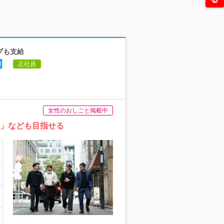
ィブも支給
】
正社員
女性のおしごと掲載中
用」なども目指せる