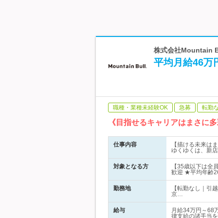
株式会社Mountai
平均月給46万
職種・業種未経験OK
急募
転勤
《目指せるキャリアはまさに多
仕事内容
【描ける未来はま
ゆくゆくは、新店
対象となる方
【35歳以下は全
歓迎 ★平均年齢
勤務地
【転勤なし｜引越
京…
給与
月給34万円～6
律支給の諸手当を