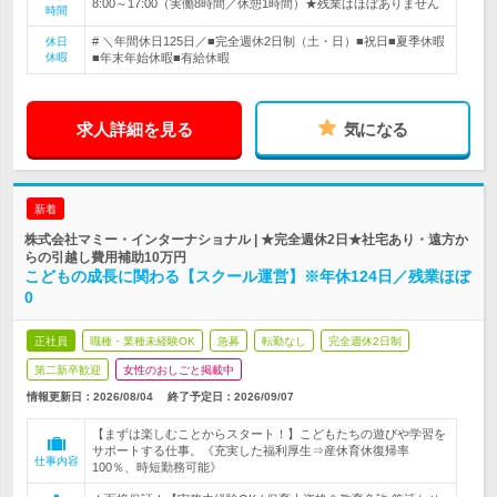
8:00～17:00（実働8時間／休憩1時間）★残業はほぼありません
時間
# ＼年間休日125日／■完全週休2日制（土・日）■祝日■夏季休暇
休日
休暇
■年末年始休暇■有給休暇
求人詳細を見る
気になる
新着
株式会社マミー・インターナショナル | ★完全週休2日★社宅あり・遠方か
らの引越し費用補助10万円
こどもの成長に関わる【スクール運営】※年休124日／残業ほぼ
0
正社員
職種・業種未経験OK
急募
転勤なし
完全週休2日制
第二新卒歓迎
女性のおしごと掲載中
情報更新日：2026/08/04
終了予定日：
2026/09/07
【まずは楽しむことからスタート！】こどもたちの遊びや学習を
サポートする仕事。《充実した福利厚生⇒産休育休復帰率
仕事内容
100％、時短勤務可能》