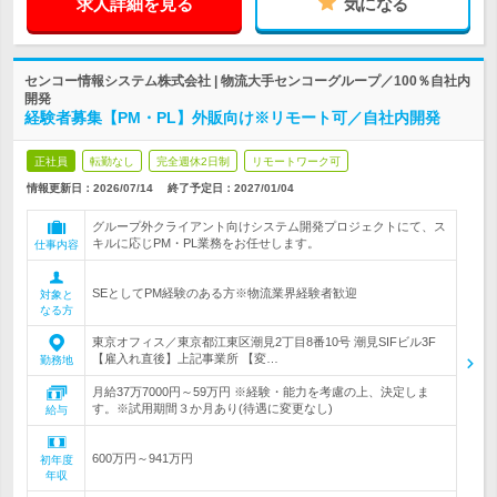
求人詳細を見る
気になる
センコー情報システム株式会社 | 物流大手センコーグループ／100％自社内
開発
経験者募集【PM・PL】外販向け※リモート可／自社内開発
正社員
転勤なし
完全週休2日制
リモートワーク可
情報更新日：2026/07/14
終了予定日：
2027/01/04
グループ外クライアント向けシステム開発プロジェクトにて、ス
キルに応じPM・PL業務をお任せします。
仕事内容
SEとしてPM経験のある方※物流業界経験者歓迎
対象と
なる方
東京オフィス／東京都江東区潮見2丁目8番10号 潮見SIFビル3F
【雇入れ直後】上記事業所 【変…
勤務地
月給37万7000円～59万円 ※経験・能力を考慮の上、決定しま
す。※試用期間３か月あり(待遇に変更なし)
給与
600万円～941万円
初年度
年収