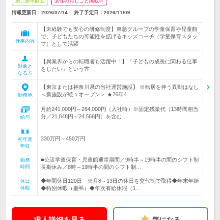
第二新卒歓迎
女性のおしごと掲載中
情報更新日：2026/07/14
終了予定日：
2026/11/09
【未経験でも安心の研修制度】東急グループの学童保育や児童館
で、子どもたちの可能性を拡げるキッズコーチ（学童保育スタッ
仕事内容
フ）として活躍
【異業界からの転職者も活躍中！】「子どもの成長に関わる仕事
対象と
をしたい」という方
なる方
【東京または神奈川県の当社運営施設】 ※転居を伴う異動はなし
＜新施設が続々オープン＞ ★26年4…
勤務地
月給241,000円～284,000円（入社時）※固定残業代（13時間相当
分／21,848円～24,568円）を含む…
給与
330万円～450万円
初年度
年収
■公設学童保育・児童館通常期間／9時半～19時半の間のシフト制
勤務
時間
長期休み／8時～19時半の間のシフト制…
◆年間休日120日 ※月8～13日の休日を交代制で取得◆年末年始
休日
休暇
◆特別休暇（慶弔）◆年次有給休暇（1…
求人詳細を見る
気になる