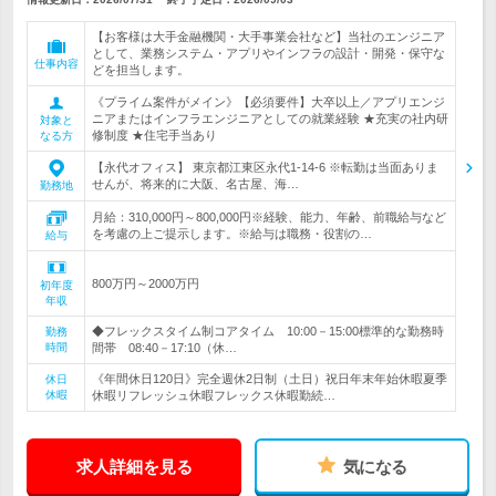
【お客様は大手金融機関・大手事業会社など】当社のエンジニア
として、業務システム・アプリやインフラの設計・開発・保守な
仕事内容
どを担当します。
《プライム案件がメイン》【必須要件】大卒以上／アプリエンジ
ニアまたはインフラエンジニアとしての就業経験 ★充実の社内研
対象と
修制度 ★住宅手当あり
なる方
【永代オフィス】 東京都江東区永代1-14-6 ※転勤は当面ありま
せんが、将来的に大阪、名古屋、海…
勤務地
月給：310,000円～800,000円※経験、能力、年齢、前職給与など
を考慮の上ご提示します。※給与は職務・役割の…
給与
800万円～2000万円
初年度
年収
◆フレックスタイム制コアタイム 10:00－15:00標準的な勤務時
勤務
時間
間帯 08:40－17:10（休…
《年間休日120日》完全週休2日制（土日）祝日年末年始休暇夏季
休日
休暇
休暇リフレッシュ休暇フレックス休暇勤続…
求人詳細を見る
気になる