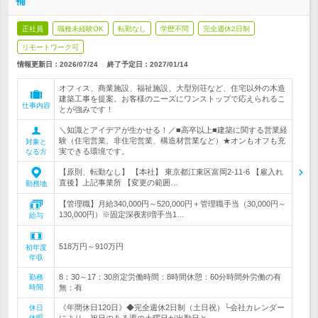
補
正社員
職種未経験OK
転勤なし
学歴不問
完全週休2日制
リモートワーク可
情報更新日：2026/07/24
終了予定日：
2027/01/14
オフィス、商業施設、福祉施設、大型別荘など、住宅以外の木造
建築工事を提案。お客様のニーズにワンストップで応えられるこ
仕事内容
とが強みです！
＼知識とアイデアが生かせる！／■高卒以上■建築に関する営業経
験（住宅営業、非住宅営業、構造材営業など）★オンもオフも充
対象と
実できる環境です。
なる方
【原則、転勤なし】 【本社】 東京都江東区富岡2-11-6 【雇入れ
直後】上記事業所 【変更の範囲…
勤務地
【管理職】月給340,000円～520,000円＋管理職手当（30,000円～
130,000円）※固定深夜割増手当1…
給与
518万円～910万円
初年度
年収
8：30～17：30所定労働時間：8時間休憩：60分時間外労働の有
勤務
時間
無：有
《年間休日120日》◆完全週休2日制（土日祝）└会社カレンダー
休日
休暇