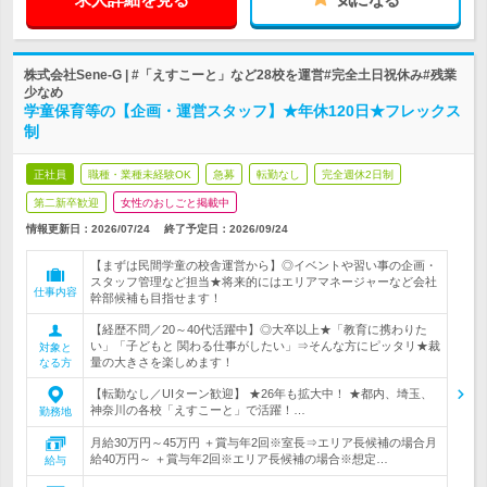
株式会社Sene-G | #「えすこーと」など28校を運営#完全土日祝休み#残業
少なめ
学童保育等の【企画・運営スタッフ】★年休120日★フレックス
制
正社員
職種・業種未経験OK
急募
転勤なし
完全週休2日制
第二新卒歓迎
女性のおしごと掲載中
情報更新日：2026/07/24
終了予定日：
2026/09/24
【まずは民間学童の校舎運営から】◎イベントや習い事の企画・
スタッフ管理など担当★将来的にはエリアマネージャーなど会社
仕事内容
幹部候補も目指せます！
【経歴不問／20～40代活躍中】◎大卒以上★「教育に携わりた
い」「子どもと 関わる仕事がしたい」⇒そんな方にピッタリ★裁
対象と
量の大きさを楽しめます！
なる方
【転勤なし／UIターン歓迎】 ★26年も拡大中！ ★都内、埼玉、
神奈川の各校「えすこーと」で活躍！…
勤務地
月給30万円～45万円 ＋賞与年2回※室長⇒エリア長候補の場合月
給40万円～ ＋賞与年2回※エリア長候補の場合※想定…
給与