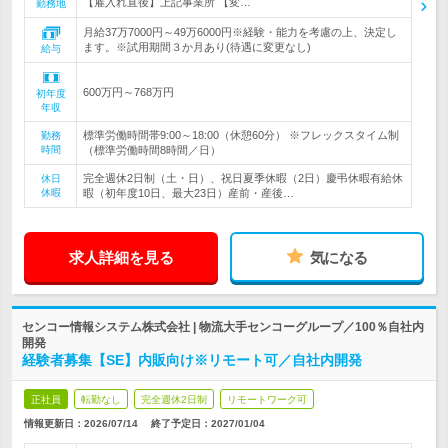
【雇入れ直後】上記事業所 【変…
勤務地
月給37万7000円～49万6000円※経験・能力を考慮の上、決定し
ます。※試用期間３か月あり(待遇に変更なし)
給与
600万円～768万円
初年度
年収
標準労働時間帯9:00～18:00（休憩60分） ※フレックスタイム制
勤務
時間
（標準労働時間8時間／日）
完全週休2日制（土・日）、祝日夏季休暇（2日）慶弔休暇有給休
休日
休暇
暇（初年度10日、最大23日）産前・産後…
求人詳細を見る
気になる
センコー情報システム株式会社 | 物流大手センコーグループ／100％自社内
開発
経験者募集【SE】内販向け※リモート可／自社内開発
正社員
転勤なし
完全週休2日制
リモートワーク可
情報更新日：2026/07/14
終了予定日：
2027/01/04