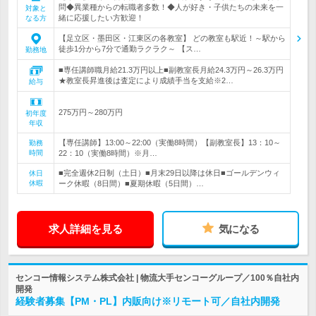
問◆異業種からの転職者多数！◆人が好き・子供たちの未来を一
対象と
緒に応援したい方歓迎！
なる方
【足立区・墨田区・江東区の各教室】 どの教室も駅近！～駅から
徒歩1分から7分で通勤ラクラク～ 【ス…
勤務地
■専任講師職月給21.3万円以上■副教室長月給24.3万円～26.3万円
★教室長昇進後は査定により成績手当を支給※2…
給与
275万円～280万円
初年度
年収
【専任講師】13:00～22:00（実働8時間）【副教室長】13：10～
勤務
時間
22：10（実働8時間）※月…
■完全週休2日制（土日）■月末29日以降は休日■ゴールデンウィ
休日
休暇
ーク休暇（8日間）■夏期休暇（5日間）…
求人詳細を見る
気になる
センコー情報システム株式会社 | 物流大手センコーグループ／100％自社内
開発
経験者募集【PM・PL】内販向け※リモート可／自社内開発