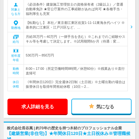
《必須条件》建築施工管理技士の資格保有者（2級以上）／普通
自動車免許 ★官公庁案件の工事経験があれば尚可 ★各種手当・
対象と
福利厚生も充実
なる方
【転勤なし】 本社／東京都江東区佐賀1-11-11東海永代ハイツ ※
基本的に江東区・江戸川区など、…
勤務地
月給35万円～40万円（一律手当を含む）※これまでのご経験やス
キル等を考慮して決定します。※試用期間6か月（待遇：変…
給与
530万円～850万円
初年度
年収
8:00～17:00（所定労働時間8時間／休憩60分）※残業あり※直行
勤務
時間
直帰可
《年間休日120日》完全週休2日制（土日祝）※土曜出勤の場合は
休日
休暇
振替休日を取得年間有給休暇（10日～2…
求人詳細を見る
気になる
株式会社長谷萬 | 約70年の歴史を持つ木材のプロフェッショナル企業
【建築営業(非住宅)】★年間休日120日★土日祝休み※管理職候