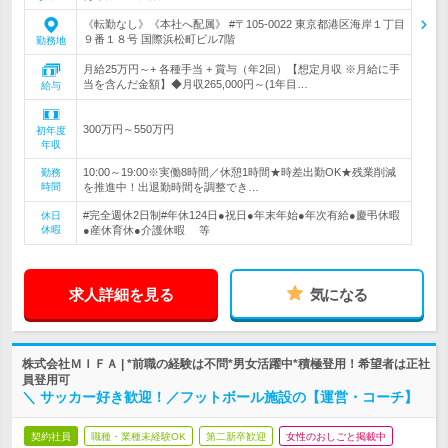
《転勤なし》《本社へ配属》 #〒105-0022 東京都港区海岸１丁目
９番１８号 国際浜松町ビル7階
勤務地
月給25万円～+ 各種手当 + 賞与（年2回）【想定月収 ※月給に手
当を含んだ金額】◆月収265,000円～(1年目…
給与
300万円～550万円
初年度
年収
10:00～19:00※実働8時間／休憩1時間★時差出勤OK★残業削減
勤務
時間
を推進中！出退勤時間を調整でき…
#完全週休2日制#年休124日●祝日●年末年始●年次有給●慶弔休暇
休日
休暇
●産休育休●介護休暇 等
求人詳細を見る
気になる
株式会社ＭＩＦＡ | *前職の経験は不問*男女活躍中*積極登用！希望者は正社
員登用可
＼ サッカー好き歓迎！／フットボール施設の【運営・コーチ】
契約社員
職種・業種未経験OK
第二新卒歓迎
女性のおしごと掲載中