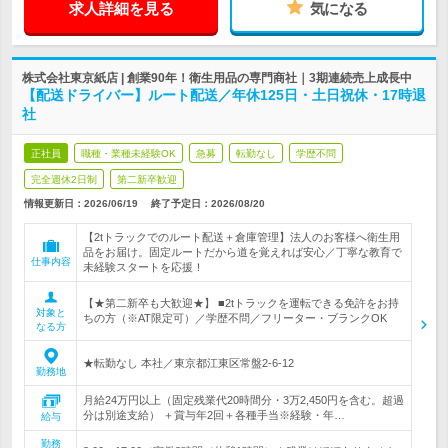
求人詳細を見る
気になる
株式会社東京紙店 | 創業90年！衛生用品の専門商社｜3期連続売上成長中
【配送ドライバー】ルート配送／年休125日・土日祝休・17時退
社
正社員
職種・業種未経験OK
急募
転勤なし
学歴不問
完全週休2日制
第二新卒歓迎
情報更新日：2026/06/19
終了予定日：
2026/08/20
【2tトラックでのルート配送＋倉庫管理】法人のお客様へ衛生用
品をお届け。固定ルートだから道を覚えれば安心／丁寧な教育で
仕事内容
未経験スタートを応援！
【★第二新卒も大歓迎★】 ■2tトラックを運転できる免許をお持
対象と
ちの方（※AT限定可）／学歴不問／フリーター・ブランクOK
なる方
★転勤なし 本社／東京都江東区常盤2-6-12
勤務地
月給24万円以上（固定残業代20時間分・3万2,450円を含む。超過
分は別途支給） ＋賞与年2回＋各種手当※経験・年…
給与
勤務