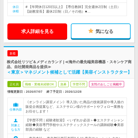
# 【年間休日120日以上】【専任教師】完全週休2日制（土日）
休日
休暇
【副教室長】週休2日制（日／その他）■…
求人詳細を見る
気になる
新着
株式会社リツビ＆メディカランド | ≪海外の最先端美容機器・スキンケア商
品、自社開発商品を提供≫
＜東京＞マネジメント候補として活躍【美容インストラクター】
正社員
職種・業種未経験OK
急募
学歴不問
女性のおしごと掲載中
情報更新日：2026/07/07
終了予定日：
2026/12/28
《オンライン講習メイン》導入頂いた商品の技術講習や導入後の
販促企画提案など、エステサロン様のサポートやフォロー業務を
仕事内容
お任せします！
【学歴不問｜経験者歓迎】＜いずれか必須＞◆エステティシャン
経験◆美容専門学校やエステティックスクールの講師経験◆美容
対象と
部員の経験 など
なる方