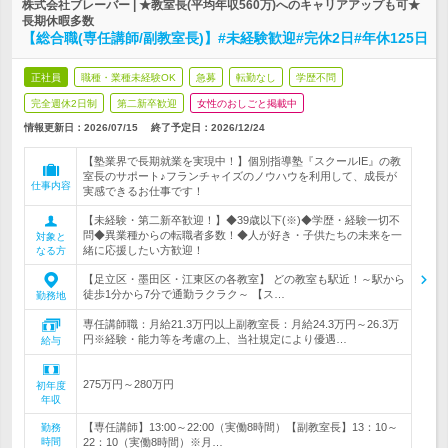
株式会社ブレーバー | ★教室長(平均年収560万)へのキャリアアップも可★
長期休暇多数
【総合職(専任講師/副教室長)】#未経験歓迎#完休2日#年休125日
正社員
職種・業種未経験OK
急募
転勤なし
学歴不問
完全週休2日制
第二新卒歓迎
女性のおしごと掲載中
情報更新日：2026/07/15
終了予定日：
2026/12/24
【塾業界で長期就業を実現中！】個別指導塾『スクールIE』の教
室長のサポート♪フランチャイズのノウハウを利用して、成長が
仕事内容
実感できるお仕事です！
【未経験・第二新卒歓迎！】◆39歳以下(※)◆学歴・経験一切不
問◆異業種からの転職者多数！◆人が好き・子供たちの未来を一
対象と
緒に応援したい方歓迎！
なる方
【足立区・墨田区・江東区の各教室】 どの教室も駅近！～駅から
徒歩1分から7分で通勤ラクラク～ 【ス…
勤務地
専任講師職：月給21.3万円以上副教室長：月給24.3万円～26.3万
円※経験・能力等を考慮の上、当社規定により優遇…
給与
275万円～280万円
初年度
年収
【専任講師】13:00～22:00（実働8時間）【副教室長】13：10～
勤務
時間
22：10（実働8時間）※月…