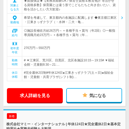
★面接保証★【実務未経験OK / 保育士資格＆教育免許 等活かせ
る資格多数】保育園とは違う形でこどもたちと向き合いたい、資
対象と
格を活かしたい方大歓迎♪
なる方
希望を考慮して、東京都内の各施設に配属します ◆東京都江東区
・江東きっずクラブ（・水神・二大・亀…
勤務地
◎施設長補佐月給26万円～ + 各種手当 + 賞与（年2回）◎一般指
導員職月給23万円～ + 各種手当 + 賞与（年…
給与
270万円～550万円
初年度
年収
# ▼江東区、荒川区、目黒区、北区各施設10:15～19:15# ▼福祉
勤務
時間
会館・児童館8:30～21:…
#完全週休2日制#年休124日●江東きっずクラブ(土＋日)●福祉会
休日
休暇
館・児童館・共育プラザ(シフト制)…
求人詳細を見る
気になる
新着
株式会社マミー・インターナショナル | 年休124日★完全週休2日★基本定
時退社★実務未経験も大歓迎