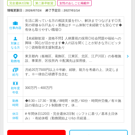
完全週休2日制
第二新卒歓迎
女性のおしごと掲載中
情報更新日：2026/07/24
終了予定日：
2027/01/14
生活に困っている方の相談支援を行い、解決までつなげます◎充
実の研修＆OJTあり＋業務はチ ーム体制で未経験でも安心です◆
仕事内容
有休も取りやすい職場◎
【未経験歓迎・資格不問】人柄重視の採用◎社会問題や福祉への
興味・関心が活かせます◆人の話を聞くことが好きな方にピッタ
対象と
リ◇資格取得支援制度あり
なる方
東京都内（板橋区、葛飾区、江東区、北区、江戸川区）の各種施
設、事業所、区役所内 ※配属先は採用後、…
勤務地
月給20万7500円以上※年齢、経験、能力を考慮の上、決定しま
す。※一律自己研鑽手当含む
給与
300万円～400万円
初年度
年収
◆8:30～17:30・実働／8時間・休憩／60分・時間外労働／有※施
勤務
時間
設の場合はシフト制勤務です。休…
# 年間休日120日・完全週休2日制（シフトに基づ／基本土日休
休日
休暇
み）・有給休暇（勤務開始より6か月経過…