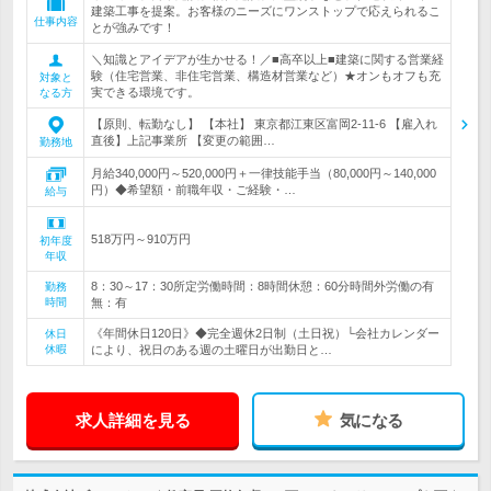
建築工事を提案。お客様のニーズにワンストップで応えられるこ
仕事内容
とが強みです！
＼知識とアイデアが生かせる！／■高卒以上■建築に関する営業経
験（住宅営業、非住宅営業、構造材営業など）★オンもオフも充
対象と
実できる環境です。
なる方
【原則、転勤なし】 【本社】 東京都江東区富岡2-11-6 【雇入れ
直後】上記事業所 【変更の範囲…
勤務地
月給340,000円～520,000円＋一律技能手当（80,000円～140,000
円）◆希望額・前職年収・ご経験・…
給与
518万円～910万円
初年度
年収
8：30～17：30所定労働時間：8時間休憩：60分時間外労働の有
勤務
時間
無：有
《年間休日120日》◆完全週休2日制（土日祝）└会社カレンダー
休日
休暇
により、祝日のある週の土曜日が出勤日と…
求人詳細を見る
気になる