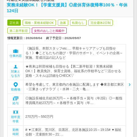
実務未経験OK！【学童支援員】◎産休育休復帰率100％・年休
124日
正社員
職種・業種未経験OK
急募
転勤なし
完全週休2日制
第二新卒歓迎
女性のおしごと掲載中
情報更新日：2026/08/04
終了予定日：
2026/09/07
《施設長、本部スタッフetc.… 早期キャリアアップも目指せ
る！》◆こどもたちの遊び・学習のサポート、イベントの企画～
仕事内容
実施、育成日誌の記入など
★将来は幹部候補も目指せる【第二新卒歓迎！実務未経験
OK！】教員免許、保育士資格、福祉系の学校卒など▽活かせる
対象と
資格・スキルは詳細をCHECK▽
なる方
希望を考慮して、東京都内の各施設に配属します ◆東京都江東区
・江東きっずクラブ（・水神・二大・亀…
勤務地
◎施設長補佐月給26万円～ + 各種手当 + 賞与（年2回）◎一般指
導員職月給23万円～ + 各種手当 + 賞与（年…
給与
270万円～550万円
初年度
年収
# ▼江東区、荒川区、目黒区、北区各施設10:15～19:15# ▼福祉
勤務
時間
会館・児童館8:30～21:…