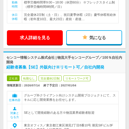
標準労働時間帯9:00～18:00（休憩60分） ※フレックスタイム制
勤務
時間
（標準労働時間8時間／日）
完全週休2日制（土・日）、祝日夏季休暇（2日）慶弔休暇有給休
休日
休暇
暇（初年度10日、最大23日）産前・産後…
求人詳細を見る
気になる
センコー情報システム株式会社 | 物流大手センコーグループ／100％自社内
開発
経験者募集【SE】外販向け※リモート可／自社内開発
正社員
転勤なし
完全週休2日制
リモートワーク可
情報更新日：2026/07/14
終了予定日：
2027/01/04
グループ外クライアント向けシステム開発プロジェクトにて、ス
キルに応じ開発業務をお任せします。
仕事内容
SEとして開発経験のある方※物流業界経験者歓迎
対象と
なる方
東京オフィス／東京都江東区潮見2丁目8番10号 潮見SIFビル3F