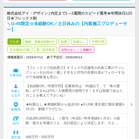
株式会社アイ・デザイン | 内定まで1～2週間のスピード選考★年間休日125
日★フレックス制
＼U-45限定☆未経験OK／土日休みの【内装施工プロデューサ
ー】
正社員
職種・業種未経験OK
急募
転勤なし
学歴不問
完全週休2日制
第二新卒歓迎
女性のおしごと掲載中
情報更新日：2026/07/14
終了予定日：
2026/09/14
【フレックスで自由度◎】オフィスや店舗等の内装工事のディレ
クションをお任せ／優しすぎると評判の先輩社員がフォローする
仕事内容
ので未経験者も安心♪
【未経験OK／学歴不問】応募条件は「45歳以下」で「車の運
転」ができればOK／人物重視の採用です！まずは面接であなた
対象と
のことを教えて下さいね！
なる方
★転勤なし ★東陽町駅から徒歩3分 ●X-LINK 東京都江東区東陽3-
23-22 東陽プラザビル…
勤務地
月給285,000円以上 ＋賞与（年2回／昨年実績6ヶ月分）※経
験・能力を考慮のうえ、当社規定により決定します。※上…
給与
400万円～500万円
初年度