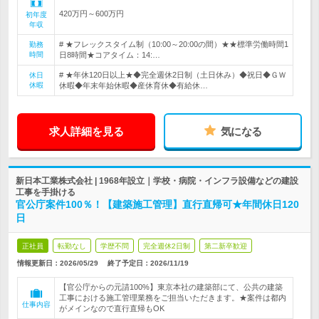
420万円～600万円
初年度
年収
# ★フレックスタイム制（10:00～20:00の間）★★標準労働時間1
勤務
時間
日8時間★コアタイム：14:…
# ★年休120日以上★◆完全週休2日制（土日休み）◆祝日◆ＧＷ
休日
休暇
休暇◆年末年始休暇◆産休育休◆有給休…
求人詳細を見る
気になる
新日本工業株式会社 | 1968年設立｜学校・病院・インフラ設備などの建設
工事を手掛ける
官公庁案件100％！【建築施工管理】直行直帰可★年間休日120
日
正社員
転勤なし
学歴不問
完全週休2日制
第二新卒歓迎
情報更新日：2026/05/29
終了予定日：
2026/11/19
【官公庁からの元請100%】東京本社の建築部にて、公共の建築
工事における施工管理業務をご担当いただきます。★案件は都内
仕事内容
がメインなので直行直帰もOK