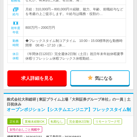
せんが、将来的に大阪、名古屋、海…
勤務地
月給：310,000円～800,000円※経験、能力、年齢、前職給与など
を考慮の上ご提示します。※給与は職務・役割の…
給与
800万円～2000万円
初年度
年収
◆フレックスタイム制コアタイム 10:00－15:00標準的な勤務時
勤務
時間
間帯 08:40－17:10（休…
《年間休日120日》完全週休2日制（土日）祝日年末年始休暇夏季
休日
休暇
休暇リフレッシュ休暇フレックス休暇勤続…
求人詳細を見る
気になる
株式会社大和総研 | 東証プライム上場「大和証券グループ本社」の一員｜土
日祝休み
オープンポジション【システムエンジニア】フレックスタイム制
正社員
業種未経験OK
転勤なし
完全週休2日制
リモートワーク可
女性のおしごと掲載中
情報更新日：2026/07/31
終了予定日：
2026/09/03