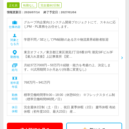
正社員
転勤なし
完全週休2日制
情報更新日：2026/07/14
終了予定日：
2027/01/04
グループ内企業向けシステム開発プロジェクトにて、スキルに応
じPM・PL業務をお任せします。
仕事内容
学歴不問／SEとしてPM経験のある方※物流業界経験者歓迎
対象と
なる方
東京オフィス／東京都江東区潮見2丁目8番10号 潮見SIFビル3F
【雇入れ直後】上記事業所 【変…
勤務地
月給37万7000円～59万円※経験・能力を考慮の上、決定しま
す。※試用期間３か月あり(待遇に変更なし)
給与
768万円～941万円
初年度
年収
標準労働時間帯9:00～18:00（休憩60分） ※フレックスタイム制
勤務
時間
（標準労働時間8時間／日）
完全週休2日制（土・日）、祝日 夏季休暇（2日） 慶弔休暇 有給
休日
休暇
休暇（初年度10日、最大23日） 産…