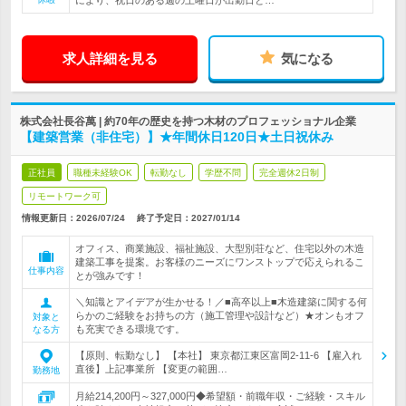
により、祝日のある週の土曜日が出勤日と…
求人詳細を見る
気になる
株式会社長谷萬 | 約70年の歴史を持つ木材のプロフェッショナル企業
【建築営業（非住宅）】★年間休日120日★土日祝休み
正社員
職種未経験OK
転勤なし
学歴不問
完全週休2日制
リモートワーク可
情報更新日：2026/07/24
終了予定日：
2027/01/14
オフィス、商業施設、福祉施設、大型別荘など、住宅以外の木造
建築工事を提案。お客様のニーズにワンストップで応えられるこ
仕事内容
とが強みです！
＼知識とアイデアが生かせる！／■高卒以上■木造建築に関する何
らかのご経験をお持ちの方（施工管理や設計など）★オンもオフ
対象と
も充実できる環境です。
なる方
【原則、転勤なし】 【本社】 東京都江東区富岡2-11-6 【雇入れ
直後】上記事業所 【変更の範囲…
勤務地
月給214,200円～327,000円◆希望額・前職年収・ご経験・スキル