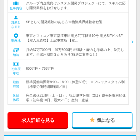
グループ内企業向けシステム開発プロジェクトにて、スキルに応
じ開発業務をお任せします。
仕事内容
SEとして開発経験のある方※物流業界経験者歓迎
対象と
なる方
東京オフィス／東京都江東区潮見2丁目8番10号 潮見SIFビル3F
【雇入れ直後】上記事業所 【変…
勤務地
月給37万7000円～49万6000円※経験・能力を考慮の上、決定し
ます。※試用期間３か月あり(待遇に変更なし)
給与
600万円～768万円
初年度
年収
標準労働時間帯9:00～18:00（休憩60分） ※フレックスタイム制
勤務
時間
（標準労働時間8時間／日）
完全週休2日制（土・日）、祝日夏季休暇（2日）慶弔休暇有給休
休日
休暇
暇（初年度10日、最大23日）産前・産後…
求人詳細を見る
気になる