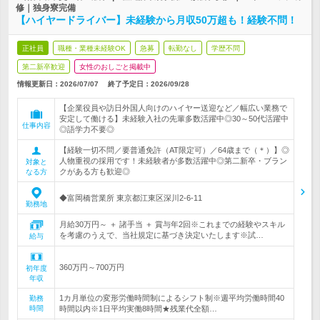
修｜独身寮完備
【ハイヤードライバー】未経験から月収50万超も！経験不問！
正社員
職種・業種未経験OK
急募
転勤なし
学歴不問
第二新卒歓迎
女性のおしごと掲載中
情報更新日：2026/07/07
終了予定日：
2026/09/28
【企業役員や訪日外国人向けのハイヤー送迎など／幅広い業務で
安定して働ける】未経験入社の先輩多数活躍中◎30～50代活躍中
仕事内容
◎語学力不要◎
【経験一切不問／要普通免許（AT限定可）／64歳まで（＊）】◎
人物重視の採用です！未経験者が多数活躍中◎第二新卒・ブラン
対象と
クがある方も歓迎◎
なる方
◆富岡橋営業所 東京都江東区深川2-6-11
勤務地
月給30万円～ ＋ 諸手当 ＋ 賞与年2回※これまでの経験やスキル
を考慮のうえで、当社規定に基づき決定いたします※試…
給与
360万円～700万円
初年度
年収
1カ月単位の変形労働時間制によるシフト制※週平均労働時間40
勤務
時間
時間以内※1日平均実働8時間★残業代全額…