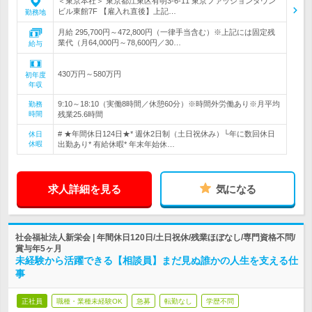
＜東京本社＞ 東京都江東区有明3-6-11 東京ファッションタウン
ビル東館7F 【雇入れ直後】上記…
勤務地
月給 295,700円～472,800円（一律手当含む）※上記には固定残
業代（月64,000円～78,600円／30…
給与
430万円～580万円
初年度
年収
9:10～18:10（実働8時間／休憩60分）※時間外労働あり※月平均
勤務
時間
残業25.6時間
# ★年間休日124日★* 週休2日制（土日祝休み）└年に数回休日
休日
休暇
出勤あり* 有給休暇* 年末年始休…
求人詳細を見る
気になる
社会福祉法人新栄会 | 年間休日120日/土日祝休/残業ほぼなし/専門資格不問/
賞与年5ヶ月
未経験から活躍できる【相談員】まだ見ぬ誰かの人生を支える仕
事
正社員
職種・業種未経験OK
急募
転勤なし
学歴不問