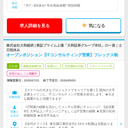
休日
* 月7～8日休み* 年次有給休暇* 特別休暇
休暇
求人詳細を見る
気になる
株式会社大和総研 | 東証プライム上場「大和証券グループ本社」の一員｜土
日祝休み
オープンポジション【ITコンサルティング営業】フレックス制
正社員
職種未経験OK
転勤なし
完全週休2日制
リモートワーク可
女性のおしごと掲載中
情報更新日：2026/07/31
終了予定日：
2026/09/03
【スケールの大きなプロジェクトでキャリアを磨く】国内の大手
企業をメインに、ITコンサルティング営業を担当します。★大き
仕事内容
な裁量のもと活躍できます
《IT関連の経験を活かしてコンサル営業にチャレンジ》【必須要
件】大卒以上／ITエンジニアもしくはIT営業の経験 ★充実の社内
対象と
研修制度 ★住宅手当あり
なる方
【永代オフィス】 東京都江東区永代1-14-6 ※転勤は当面ありま