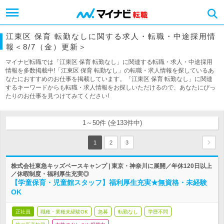
江東区 保育 転勤なしに関する求人・転職・中途採用情
報＜8/7（金）更新＞
マイナビ転職では「江東区 保育 転勤なし」に関連する転職・求人・中途採用
情報を多数掲載中!「江東区 保育 転勤なし」の転職・求人情報を探しているあ
なたにおすすめのお仕事を掲載しています。「江東区 保育 転勤なし」に関連
するキーワードからも転職・求人情報をお探しいただけるので、あなたにぴっ
たりのお仕事を見つけてみてください!
1～50件 (全133件中)
1
2
3
株式会社東急キッズベースキャンプ | 東京・神奈川に展開／年休120日以上
／休暇制度・福利厚生充実◎
【学童保育・児童館スタッフ】福利厚生充実★無資格・未経験
OK
正社員
職種・業種未経験OK
急募
転勤なし
学歴不問