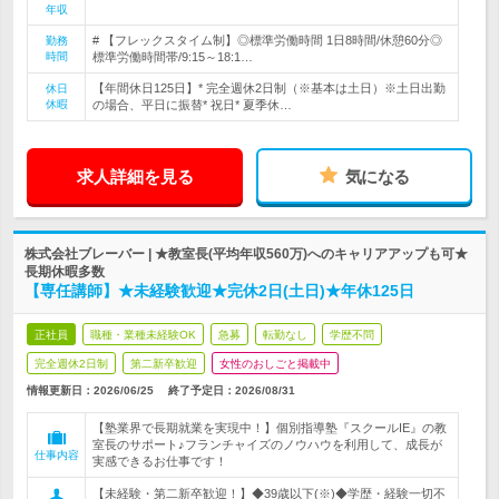
年収
# 【フレックスタイム制】◎標準労働時間 1日8時間/休憩60分◎
勤務
時間
標準労働時間帯/9:15～18:1…
【年間休日125日】* 完全週休2日制（※基本は土日）※土日出勤
休日
休暇
の場合、平日に振替* 祝日* 夏季休…
求人詳細を見る
気になる
株式会社ブレーバー | ★教室長(平均年収560万)へのキャリアアップも可★
長期休暇多数
【専任講師】★未経験歓迎★完休2日(土日)★年休125日
正社員
職種・業種未経験OK
急募
転勤なし
学歴不問
完全週休2日制
第二新卒歓迎
女性のおしごと掲載中
情報更新日：2026/06/25
終了予定日：
2026/08/31
【塾業界で長期就業を実現中！】個別指導塾『スクールIE』の教
室長のサポート♪フランチャイズのノウハウを利用して、成長が
仕事内容
実感できるお仕事です！
【未経験・第二新卒歓迎！】◆39歳以下(※)◆学歴・経験一切不