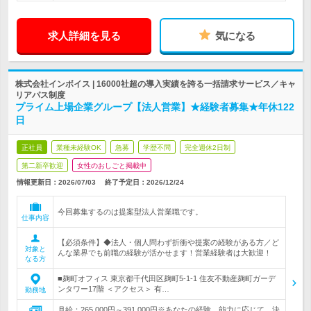
求人詳細を見る
気になる
株式会社インボイス | 16000社超の導入実績を誇る一括請求サービス／キャ
リアパス制度
プライム上場企業グループ【法人営業】★経験者募集★年休122
日
正社員
業種未経験OK
急募
学歴不問
完全週休2日制
第二新卒歓迎
女性のおしごと掲載中
情報更新日：2026/07/03
終了予定日：
2026/12/24
今回募集するのは提案型法人営業職です。
仕事内容
【必須条件】◆法人・個人問わず折衝や提案の経験がある方／ど
対象と
んな業界でも前職の経験が活かせます！営業経験者は大歓迎！
なる方
■麹町オフィス 東京都千代田区麹町5-1-1 住友不動産麹町ガーデ
ンタワー17階 ＜アクセス＞ 有…
勤務地
月給：265,000円～391,000円※あなたの経験、能力に応じて、決