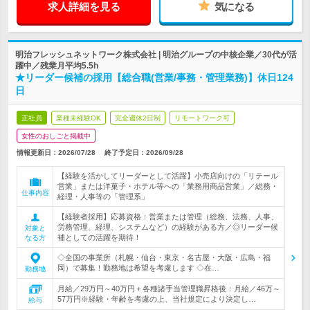
求人詳細を見る
気になる
明治フレッシュネットワーク株式会社 | 明治グループの中核企業／30代が活
躍中／残業月平均5.5h
★リーダー候補の採用【総合職(営業/事務・管理業務)】休日124
日
正社員
業種未経験OK
完全週休2日制
リモートワーク可
女性のおしごと掲載中
情報更新日：2026/07/28
終了予定日：
2026/09/28
【経験を活かしてリーダーとして活躍】小売店向けの「リテール
営業」または洋菓子・ホテル等への「業務用商品営業」／総務・
仕事内容
経理・人事等の「管理系」
【経験者採用】応募資格：営業または管理（総務、法務、人事、
労務管理、経理、システムなど）の経験がある方／◎リーダー候
対象と
補としての活躍を期待！
なる方
◇全国の事業所（札幌・仙台・東京・名古屋・大阪・広島・福
岡）で募集！勤務地は希望を考慮します ◇在…
勤務地
月給／29万円～40万円＋各種諸手当管理職昇格後：月給／46万～
57万円※経験・年齢を考慮の上、当社規定により決定し…
給与