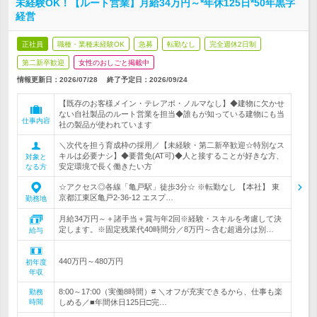
未経験OK！【ルート営業】月給34万円～*年休125日*50年黒字
経営
正社員
職種・業種未経験OK
急募
転勤なし
完全週休2日制
第二新卒歓迎
女性のおしごと掲載中
情報更新日：2026/07/28
終了予定日：
2026/09/24
【既存のお客様メイン・テレアポ・ノルマなし】◆建物に欠かせ
ない自社製品のルート営業を担当◆誰もが知っている建物にも当
仕事内容
社の製品が使われています
＼次代を担う育成枠の採用／【未経験・第二新卒歓迎☆特別なス
キルは必要ナシ】◆要普免(AT可)◆人と接することが好きな方、
対象と
安定環境で長く働きたい方
なる方
☆アクセス◎各線「亀戸駅」徒歩3分☆ ※転勤なし 【本社】 東
京都江東区亀戸2-36-12 エスプ…
勤務地
月給34万円～＋諸手当＋賞与年2回※経験・スキルを考慮して決
定します。※固定残業代40時間分／8万円～含む超過分は別…
給与
440万円～480万円
初年度
年収
8:00～17:00（実働8時間）# ＼オフが充実できるから、仕事も楽
勤務
時間
しめる／■年間休日125日□完…