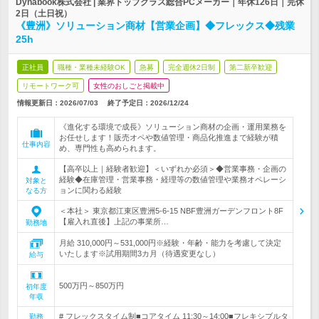
Dynabook株式会社 | 業界トップクラス総合PCメーカー｜年休126日｜完休
2日（土日祝）
《豊洲》ソリューション商材【営業企画】◆フレックス◆残業
25h
正社員
職種・業種未経験OK
急募
完全週休2日制
第二新卒歓迎
リモートワーク可
女性のおしごと掲載中
情報更新日：2026/07/03
終了予定日：
2026/12/24
《進化する環境で成長》ソリューション商材の企画・運用業務を
お任せします！販売オペや数値管理・商品化推進まで経験が積
仕事内容
め、専門性も高められます。
【高卒以上｜経験者歓迎】＜いずれか必須＞◆営業事務・企画の
経験◆在庫管理・営業事務・経理等の数値管理や業務オペレーシ
対象と
ョンに関わる経験
なる方
＜本社＞ 東京都江東区豊洲5-6-15 NBF豊洲ガーデンフロント8F
【雇入れ直後】上記の事業所…
勤務地
月給 310,000円～531,000円※経験・年齢・能力を考慮して決定
いたします※試用期間3カ月（待遇変更なし）
給与
500万円～850万円
初年度
年収
# フレックスタイム制■コアタイム 11:30～14:00■フレキシブルタ
勤務