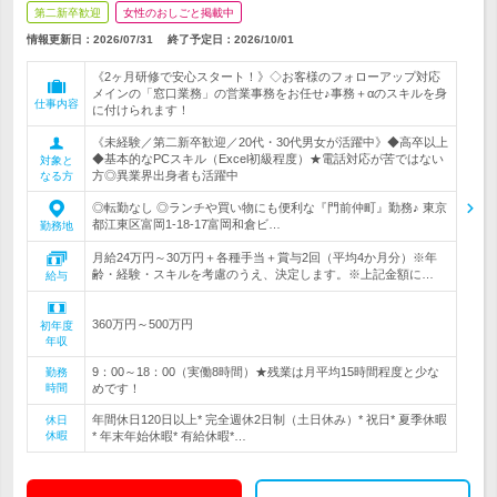
第二新卒歓迎
女性のおしごと掲載中
情報更新日：2026/07/31
終了予定日：
2026/10/01
《2ヶ月研修で安心スタート！》◇お客様のフォローアップ対応
メインの「窓口業務」の営業事務をお任せ♪事務＋αのスキルを身
仕事内容
に付けられます！
《未経験／第二新卒歓迎／20代・30代男女が活躍中》◆高卒以上
◆基本的なPCスキル（Excel初級程度）★電話対応が苦ではない
対象と
方◎異業界出身者も活躍中
なる方
◎転勤なし ◎ランチや買い物にも便利な『門前仲町』勤務♪ 東京
都江東区富岡1-18-17富岡和倉ビ…
勤務地
月給24万円～30万円＋各種手当＋賞与2回（平均4か月分）※年
齢・経験・スキルを考慮のうえ、決定します。※上記金額に…
給与
360万円～500万円
初年度
年収
9：00～18：00（実働8時間）★残業は月平均15時間程度と少な
勤務
時間
めです！
年間休日120日以上* 完全週休2日制（土日休み）* 祝日* 夏季休暇
休日
休暇
* 年末年始休暇* 有給休暇*…