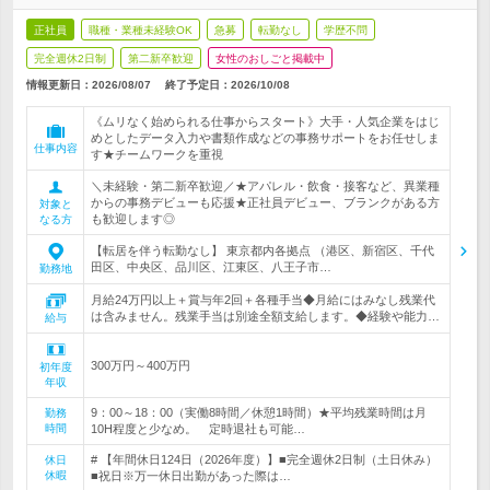
正社員
職種・業種未経験OK
急募
転勤なし
学歴不問
完全週休2日制
第二新卒歓迎
女性のおしごと掲載中
情報更新日：2026/08/07
終了予定日：
2026/10/08
《ムリなく始められる仕事からスタート》大手・人気企業をはじ
めとしたデータ入力や書類作成などの事務サポートをお任せしま
仕事内容
す★チームワークを重視
＼未経験・第二新卒歓迎／★アパレル・飲食・接客など、異業種
からの事務デビューも応援★正社員デビュー、ブランクがある方
対象と
も歓迎します◎
なる方
【転居を伴う転勤なし】 東京都内各拠点 （港区、新宿区、千代
田区、中央区、品川区、江東区、八王子市…
勤務地
月給24万円以上＋賞与年2回＋各種手当◆月給にはみなし残業代
は含みません。残業手当は別途全額支給します。◆経験や能力…
給与
300万円～400万円
初年度
年収
9：00～18：00（実働8時間／休憩1時間）★平均残業時間は月
勤務
時間
10H程度と少なめ。 定時退社も可能…
# 【年間休日124日（2026年度）】■完全週休2日制（土日休み）
休日
休暇
■祝日※万一休日出勤があった際は…