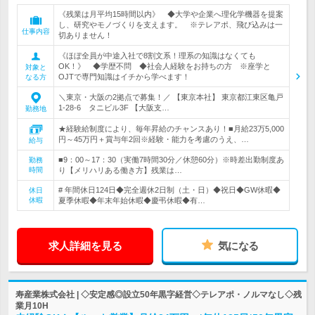
《残業は月平均15時間以内》 ◆大学や企業へ理化学機器を提案
し、研究やモノづくりを支えます。 ※テレアポ、飛び込みは一
仕事内容
切ありません！
《ほぼ全員が中途入社で8割文系！理系の知識はなくても
OK！》 ◆学歴不問 ◆社会人経験をお持ちの方 ※座学と
対象と
OJTで専門知識はイチから学べます！
なる方
＼東京・大阪の2拠点で募集！／ 【東京本社】 東京都江東区亀戸
1-28-6 タニビル3F 【大阪支…
勤務地
★経験給制度により、毎年昇給のチャンスあり！■月給23万5,000
円～45万円＋賞与年2回※経験・能力を考慮のうえ、…
給与
■9：00～17：30（実働7時間30分／休憩60分）※時差出勤制度あ
勤務
時間
り【メリハリある働き方】残業は…
# 年間休日124日◆完全週休2日制（土・日）◆祝日◆GW休暇◆
休日
休暇
夏季休暇◆年末年始休暇◆慶弔休暇◆有…
求人詳細を見る
気になる
寿産業株式会社 | ◇安定感◎設立50年黒字経営◇テレアポ・ノルマなし◇残
業月10H