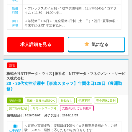
年収
＜フレックスタイム制＞* 標準労働時間：1日7時間45分* コアタ
勤務
時間
イム：11:30～14:00* 標…
＜年間休日126日＞* 完全週休2日制（土・日）* 祝日* 夏季休暇 *
休日
休暇
年末年始休暇* 年次有給休…
求人詳細を見る
気になる
新着
株式会社NTTデータ・ウィズ | 旧社名 NTTデータ・マネジメント・サービ
ス株式会社
20・30代女性活躍中【事務スタッフ】年間休日128日《豊洲勤
務》
契約社員
職種・業種未経験OK
転勤なし
学歴不問
完全週休2日制
第二新卒歓迎
リモートワーク可
女性のおしごと掲載中
情報更新日：2026/08/07
終了予定日：
2026/11/05
＼育産休実績多数！復帰ほぼ100％／☆各種事務業務から、ご経
験・スキル・適性に応じたものをお任せします！
仕事内容