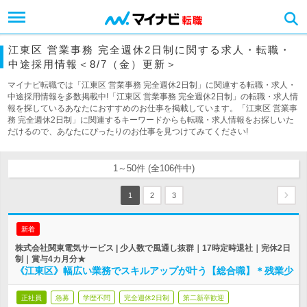
江東区 営業事務 完全週休2日制に関する求人・転職・
中途採用情報＜8/7（金）更新＞
マイナビ転職では「江東区 営業事務 完全週休2日制」に関連する転職・求人・
中途採用情報を多数掲載中!「江東区 営業事務 完全週休2日制」の転職・求人情
報を探しているあなたにおすすめのお仕事を掲載しています。「江東区 営業事
務 完全週休2日制」に関連するキーワードからも転職・求人情報をお探しいた
だけるので、あなたにぴったりのお仕事を見つけてみてください!
1～50件 (全106件中)
1
2
3
新着
株式会社関東電気サービス | 少人数で風通し抜群｜17時定時退社｜完休2日
制｜賞与4カ月分★
《江東区》幅広い業務でスキルアップが叶う【総合職】＊残業少
正社員
急募
学歴不問
完全週休2日制
第二新卒歓迎