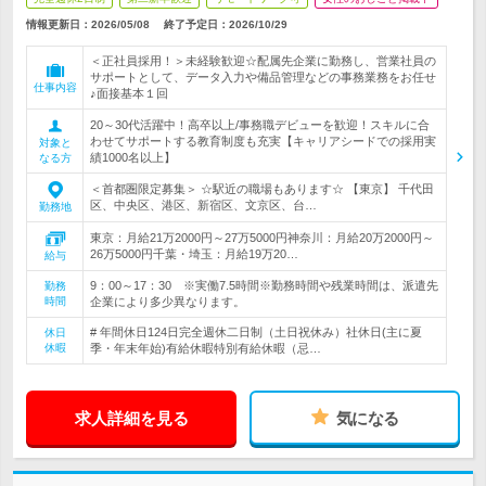
情報更新日：2026/05/08
終了予定日：
2026/10/29
＜正社員採用！＞未経験歓迎☆配属先企業に勤務し、営業社員の
サポートとして、データ入力や備品管理などの事務業務をお任せ
仕事内容
♪面接基本１回
20～30代活躍中！高卒以上/事務職デビューを歓迎！スキルに合
わせてサポートする教育制度も充実【キャリアシードでの採用実
対象と
績1000名以上】
なる方
＜首都圏限定募集＞ ☆駅近の職場もあります☆ 【東京】 千代田
区、中央区、港区、新宿区、文京区、台…
勤務地
東京：月給21万2000円～27万5000円神奈川：月給20万2000円～
26万5000円千葉・埼玉：月給19万20…
給与
9：00～17：30 ※実働7.5時間※勤務時間や残業時間は、派遣先
勤務
時間
企業により多少異なります。
# 年間休日124日完全週休二日制（土日祝休み）社休日(主に夏
休日
休暇
季・年末年始)有給休暇特別有給休暇（忌…
求人詳細を見る
気になる