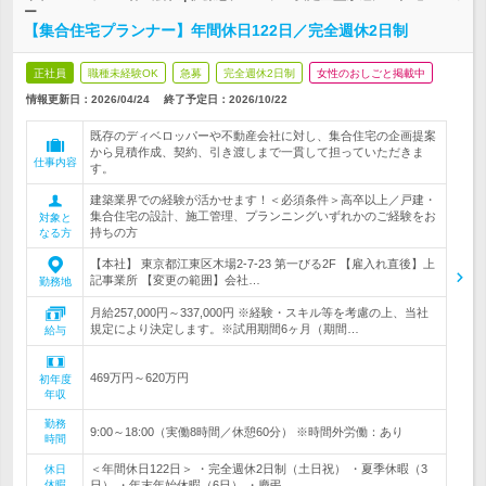
ー
【集合住宅プランナー】年間休日122日／完全週休2日制
正社員
職種未経験OK
急募
完全週休2日制
女性のおしごと掲載中
情報更新日：2026/04/24
終了予定日：
2026/10/22
既存のディベロッパーや不動産会社に対し、集合住宅の企画提案
から見積作成、契約、引き渡しまで一貫して担っていただきま
仕事内容
す。
建築業界での経験が活かせます！＜必須条件＞高卒以上／戸建・
集合住宅の設計、施工管理、プランニングいずれかのご経験をお
対象と
持ちの方
なる方
【本社】 東京都江東区木場2-7-23 第一びる2F 【雇入れ直後】上
記事業所 【変更の範囲】会社…
勤務地
月給257,000円～337,000円 ※経験・スキル等を考慮の上、当社
規定により決定します。※試用期間6ヶ月（期間…
給与
469万円～620万円
初年度
年収
勤務
9:00～18:00（実働8時間／休憩60分） ※時間外労働：あり
時間
＜年間休日122日＞ ・完全週休2日制（土日祝） ・夏季休暇（3
休日
休暇
日） ・年末年始休暇（6日） ・慶弔…