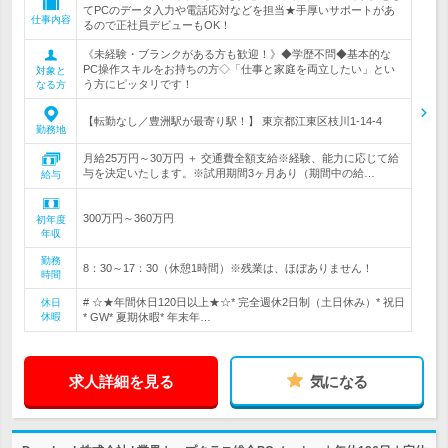
てPCのデータ入力や電話応対などを担当★手厚いサポートがあ
仕事内容
るので正社員デビューもOK！
《未経験・ブランクがある方も歓迎！》◆学歴不問◆基本的な
PC操作スキルをお持ちの方◇「仕事と家庭を両立したい」とい
対象と
う方にピッタリです！
なる方
【転勤なし／豊洲駅が最寄り駅！】 東京都江東区枝川1-14-4
勤務地
月給25万円～30万円 ＋ 交通費全額支給※経験、能力に応じて給
与を決定いたします。※試用期間3ヶ月あり（期間中の給…
給与
300万円～360万円
初年度
年収
勤務
8：30～17：30（休憩1時間）※残業は、ほぼありません！
時間
# ☆★年間休日120日以上★☆* 完全週休2日制（土日休み）* 祝日
休日
休暇
* GW* 夏期休暇* 年末年…
求人詳細を見る
気になる