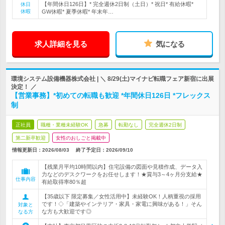
【年間休日126日】* 完全週休2日制（土日）* 祝日* 有給休暇*
休日
休暇
GW休暇* 夏季休暇* 年末年…
求人詳細を見る
気になる
環境システム設備機器株式会社 | ＼ 8/29(土)マイナビ転職フェア新宿に出展
決定！ ／
【営業事務】*初めての転職も歓迎 *年間休日126日 *フレックス
制
正社員
職種・業種未経験OK
急募
転勤なし
完全週休2日制
第二新卒歓迎
女性のおしごと掲載中
情報更新日：2026/08/03
終了予定日：
2026/09/10
【残業月平均10時間以内】住宅設備の図面や見積作成、データ入
力などのデスクワークをお任せします！★賞与3～4ヶ月分支給★
仕事内容
有給取得率80％超
【35歳以下 限定募集／女性活用中】未経験OK！人柄重視の採用
です！◇「建築やインテリア・家具・家電に興味がある！」そん
対象と
な方も大歓迎です◎
なる方