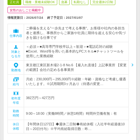
正社員
職種・業種未経験OK
急募
転勤なし
完全週休2日制
女性のおしごと掲載中
情報更新日：2026/07/24
終了予定日：
2027/01/07
ご葬儀を支える”一歩先まで考える事務"。お客様や社内の各担当
者と連携し、事務所からご家族や社員に期待を超える安心や気づ
仕事内容
きを届ける仕事です
＜必須＞■高等専門学校卒以上＜歓迎＞■電話応対の経験
■Excel、Word等を用いた基本的なPCスキル■チャットツールを
対象と
使用した業務経験
なる方
東京都江東区新木場2-1-8 No.6 【雇入れ直後】上記事業所 【変更
の範囲】会社の定める各事業所
勤務地
月給：230,000円～295,000円※経験・年齢・資格など考慮し優遇
いたします。※試用期間3ヶ月あり（待遇の変更…
給与
382万円～427万円
初年度
年収
勤務
9:00～18:00（実働8時間／休憩1時間）時間外労働有無：有
時間
【年間休日127日】◆週休二日制◆有給休暇（入社半年経過後10
休日
休暇
日～20日付与）※平均有給取得日数：昨…