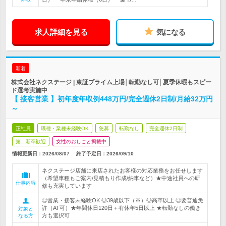
求人詳細を見る
気になる
新着
株式会社ネクステージ | 東証プライム上場│転勤なし可│夏季休暇もスピー
ド選考実施中
【 接客営業 】初年度年収例448万円/完全週休2日制/月給32万円
～
正社員
職種・業種未経験OK
急募
転勤なし
完全週休2日制
第二新卒歓迎
女性のおしごと掲載中
情報更新日：2026/08/07
終了予定日：
2026/09/10
ネクステージ店舗に来店されたお客様の対応業務をお任せします
（希望車種もご案内/見積もり作成/納車など）★中途社員への研
仕事内容
修も充実しています
◎営業・接客未経験OK ◎39歳以下（※）◎高卒以上 ◎要普通免
許（AT可）★年間休日120日＋有休年5日以上 ★転勤なしの働き
対象と
方も選択可
なる方