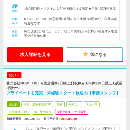
月給28万円～※スキルなどを考慮のうえ決定★年収400万円程度
給与
8：45～18：00（休憩時間1時間30分／実働7時間45分）◎基本定
勤務
時間
時退社です
完全週休2日制（土・日）、祝日年末年始休暇GW休暇夏季休暇慶
休日
休暇
弔休暇有給休暇
求人詳細を見る
気になる
残り1日
株式会社NOW ON | ★完全週休2日制/土日祝休み★年休120日以上★残業
ほぼナシ！
プライベートも充実！未経験スタート歓迎の【事務スタッフ】
正社員
職種・業種未経験OK
急募
転勤なし
学歴不問
完全週休2日制
第二新卒歓迎
女性のおしごと掲載中
情報更新日：2026/07/21
終了予定日：
2026/08/10
《シンプルワークで未経験でも安心》バックオフィスで事務とし