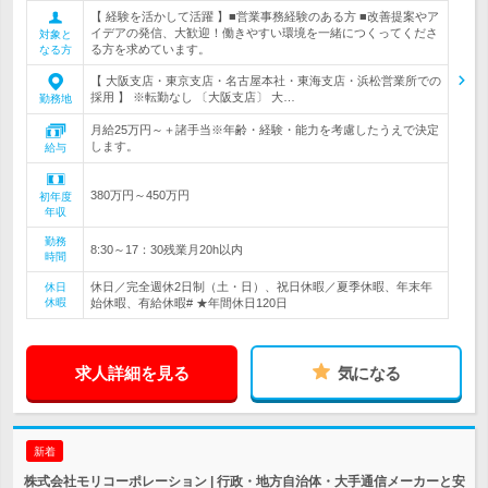
【 経験を活かして活躍 】■営業事務経験のある方 ■改善提案やア
イデアの発信、大歓迎！働きやすい環境を一緒につくってくださ
対象と
る方を求めています。
なる方
【 大阪支店・東京支店・名古屋本社・東海支店・浜松営業所での
採用 】 ※転勤なし 〔大阪支店〕 大…
勤務地
月給25万円～＋諸手当※年齢・経験・能力を考慮したうえで決定
します。
給与
380万円～450万円
初年度
年収
勤務
8:30～17：30残業月20h以内
時間
休日／完全週休2日制（土・日）、祝日休暇／夏季休暇、年末年
休日
休暇
始休暇、有給休暇# ★年間休日120日
求人詳細を見る
気になる
新着
株式会社モリコーポレーション | 行政・地方自治体・大手通信メーカーと安