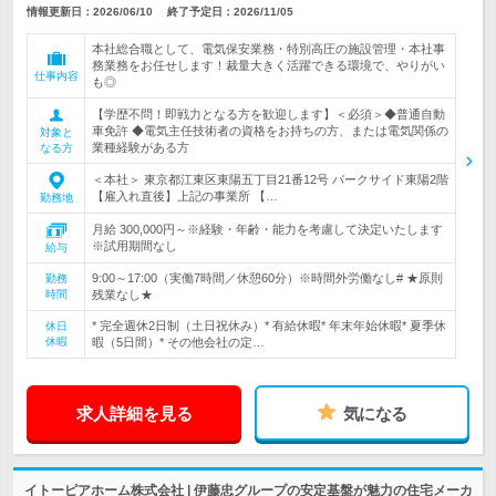
情報更新日：2026/06/10
終了予定日：
2026/11/05
本社総合職として、電気保安業務・特別高圧の施設管理・本社事
務業務をお任せします！裁量大きく活躍できる環境で、やりがい
仕事内容
も◎
【学歴不問！即戦力となる方を歓迎します】＜必須＞◆普通自動
車免許 ◆電気主任技術者の資格をお持ちの方、または電気関係の
対象と
業種経験がある方
なる方
＜本社＞ 東京都江東区東陽五丁目21番12号 パークサイド東陽2階
【雇入れ直後】上記の事業所 【…
勤務地
月給 300,000円～※経験・年齢・能力を考慮して決定いたします
※試用期間なし
給与
9:00～17:00（実働7時間／休憩60分）※時間外労働なし# ★原則
勤務
時間
残業なし★
* 完全週休2日制（土日祝休み）* 有給休暇* 年末年始休暇* 夏季休
休日
休暇
暇（5日間）* その他会社の定…
求人詳細を見る
気になる
イトーピアホーム株式会社 | 伊藤忠グループの安定基盤が魅力の住宅メーカ