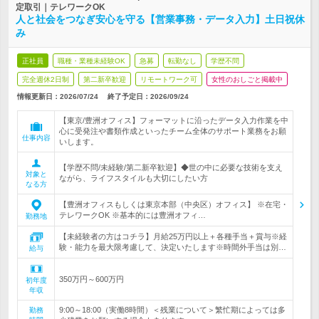
定取引｜テレワークOK
人と社会をつなぎ安心を守る【営業事務・データ入力】土日祝休
み
正社員
職種・業種未経験OK
急募
転勤なし
学歴不問
完全週休2日制
第二新卒歓迎
リモートワーク可
女性のおしごと掲載中
情報更新日：2026/07/24
終了予定日：
2026/09/24
【東京/豊洲オフィス】フォーマットに沿ったデータ入力作業を中
心に受発注や書類作成といったチーム全体のサポート業務をお願
仕事内容
いします。
【学歴不問/未経験/第二新卒歓迎】◆世の中に必要な技術を支え
対象と
ながら、ライフスタイルも大切にしたい方
なる方
【豊洲オフィスもしくは東京本部（中央区）オフィス】 ※在宅・
テレワークOK ※基本的には豊洲オフィ…
勤務地
【未経験者の方はコチラ】月給25万円以上＋各種手当＋賞与※経
験・能力を最大限考慮して、決定いたします※時間外手当は別…
給与
350万円～600万円
初年度
年収
9:00～18:00（実働8時間）＜残業について＞繁忙期によっては多
勤務