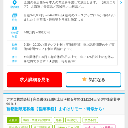
全国の各店舗から本人の希望を考慮して決定します。 【募集エリ
ア】 北海道／青森県／宮城県／山形県／…
勤務地
月給320,000円～644,000円★給与のベースアップ(1.6万円)を行い
ました！※前職・経験等を考慮し決定しま…
給与
448万円～901万円
初年度
年収
9:30～20:30の間でシフト制（実働8時間）※上記時間帯の中で実
勤務
時間
働8時間のシフト制※店舗によって…
# 年間休日120日＋有給休暇5日以上で、年に125日以上のお休み
休日
休暇
を取得できます！★原則、毎月第3水…
求人詳細を見る
気になる
アデコ株式会社 | 完全週休2日制(土日)+祝＆年間休日124日/☆3年後定着率
90％！
首都圏限定募集【営業事務】まずはリモート研修から♪
正社員
職種・業種未経験OK
急募
転勤なし
学歴不問
完全週休2日制
第二新卒歓迎
リモートワーク可
女性のおしごと掲載中