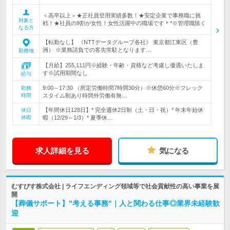
＜高卒以上＞★正社員登用実績多数！★安定企業で事務職に挑
対象と
戦！★社員の9割が女性！女性活躍中の職場です＊*※管理職除く
なる方
【転勤なし】 《NTTデータグループ各社》 東京都江東区（豊
洲） ※業務請負での客先常駐となります…
勤務地
【月給】255,111円※経験・年齢・資格など考慮し優遇いたしま
す※試用期間なし
給与
9:00～17:30 （所定労働時間7時間30分）※休憩60分※フレック
勤務
時間
スタイム制あり時間外労働有無…
【年間休日128日】* 完全週休2日制（土・日・祝）* 年末年始休
休日
休暇
暇（12/29～1/3）* 夏季休…
求人詳細を見る
気になる
むすびす株式会社 | ライフエンディング領域等で社会貢献性の高い事業を展
開
【葬儀サポート】"考える事務"｜人と関わる仕事◎業界未経験歓
迎