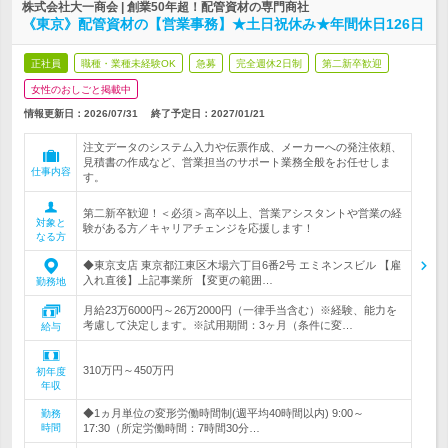
株式会社大一商会 | 創業50年超！配管資材の専門商社
《東京》配管資材の【営業事務】★土日祝休み★年間休日126日
正社員
職種・業種未経験OK
急募
完全週休2日制
第二新卒歓迎
女性のおしごと掲載中
情報更新日：2026/07/31
終了予定日：
2027/01/21
注文データのシステム入力や伝票作成、メーカーへの発注依頼、
見積書の作成など、営業担当のサポート業務全般をお任せしま
仕事内容
す。
第二新卒歓迎！＜必須＞高卒以上、営業アシスタントや営業の経
対象と
験がある方／キャリアチェンジを応援します！
なる方
◆東京支店 東京都江東区木場六丁目6番2号 エミネンスビル 【雇
入れ直後】上記事業所 【変更の範囲…
勤務地
月給23万6000円～26万2000円（一律手当含む）※経験、能力を
考慮して決定します。※試用期間：3ヶ月（条件に変…
給与
310万円～450万円
初年度
年収
◆1ヵ月単位の変形労働時間制(週平均40時間以内) 9:00～
勤務
時間
17:30（所定労働時間：7時間30分…