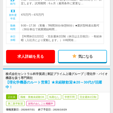
定します。試用期間：6ヵ月（雇用条件に変更な…
給与
470万円～670万円
初年度
年収
9:00～17:30 （実働：7時間30分/休憩60分）■選択型時差出勤可
勤務
時間
（30分単位で就業開始時間…
【年間休日122日】・完全週休2日制（休日は土日祝日）・有給休
休日
休暇
暇（入社月により変動します。）※時間有…
求人詳細を見る
気になる
株式会社セントラル科学貿易 | 東証プライム上場グループ｜理化学・バイオ
機器を扱う専門商社
【理化学機器のルート営業】★未経験歓迎★20～30代が活躍
中！
正社員
職種・業種未経験OK
転勤なし
学歴不問
完全週休2日制
第二新卒歓迎
女性のおしごと掲載中
情報更新日：2026/07/31
終了予定日：
2026/10/29