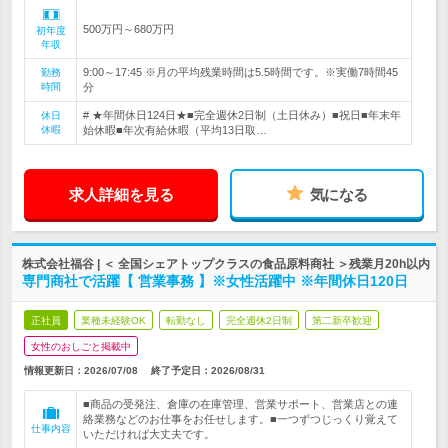
500万円～680万円
初年度
年収
9:00～17:45 ※月の平均残業時間は5.5時間です。※実働7時間45
勤務
時間
分
# ★年間休日124日★■完全週休2日制（土日休み）■祝日■年末年
休日
休暇
始休暇■年次有給休暇（平均13日取…
求人詳細を見る
気になる
株式会社福谷 | ＜ 全国シェアトップクラスの食品原料商社 ＞残業月20h以内
専門商社で活躍【 営業事務 】※女性活躍中 ※年間休日120日
正社員
業種未経験OK
転勤なし
完全週休2日制
第二新卒歓迎
女性のおしごと掲載中
情報更新日：2026/07/08
終了予定日：
2026/08/31
■商品の受発注、倉庫の在庫管理、営業サポート、営業店との連
絡業務などのお仕事をお任せします。■一つずつじっくり覚えて
仕事内容
いただければ大丈夫です。