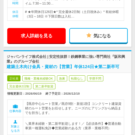
時間
イム 7:30～11:30…
# ★年間休日126日★* 完全週休2日制（土日祝休み）* 有給休暇
休日
休暇
（3日～18日 ※下限日数は入社…
求人詳細を見る
気になる
ジャパンライフ株式会社 | 安定性抜群！鉄鋼事業に強い専門商社『阪和興
業』のグループ会社
建築土木向け金具・資材の【営業】年休124日★第二新卒可
正社員
職種・業種未経験OK
急募
転勤なし
学歴不問
完全週休2日制
第二新卒歓迎
情報更新日：2026/06/19
終了予定日：
2026/12/10
【既存中心ルート営業／既存9割・新規1割】コンクリート建築資
材のルート営業をお任せします。ニーズのヒアリングから納品ま
仕事内容
でを担当します。
＼業界未経験・第二新卒歓迎します！／【必須条件】◆普通自動
対象と
車第一種運転免許◆営業経験のある方（業界・業種不問）
なる方