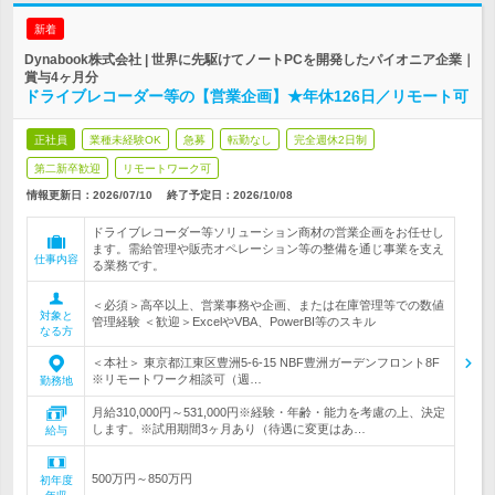
新着
Dynabook株式会社 | 世界に先駆けてノートPCを開発したパイオニア企業｜
賞与4ヶ月分
ドライブレコーダー等の【営業企画】★年休126日／リモート可
正社員
業種未経験OK
急募
転勤なし
完全週休2日制
第二新卒歓迎
リモートワーク可
情報更新日：2026/07/10
終了予定日：
2026/10/08
ドライブレコーダー等ソリューション商材の営業企画をお任せし
ます。需給管理や販売オペレーション等の整備を通じ事業を支え
仕事内容
る業務です。
＜必須＞高卒以上、営業事務や企画、または在庫管理等での数値
対象と
管理経験 ＜歓迎＞ExcelやVBA、PowerBI等のスキル
なる方
＜本社＞ 東京都江東区豊洲5-6-15 NBF豊洲ガーデンフロント8F
※リモートワーク相談可（週…
勤務地
月給310,000円～531,000円※経験・年齢・能力を考慮の上、決定
します。※試用期間3ヶ月あり（待遇に変更はあ…
給与
500万円～850万円
初年度