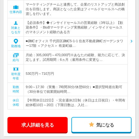
マーケティングチームと連携して、企業のリストアップと商談創
出を目指します。商談となった企業はフィールドセールスへの橋
仕事内容
渡しを行います。
【必須条件】◆インサイドセールスの営業経験（3年以上）【歓
迎条件】・BtoBマーケティング実務経験 ／インサイドセールス
対象と
のマネジメント経験のある方
なる方
■麹町オフィス 千代田区麹町5-1-1 住友不動産麹町ガーデンタワ
ー17階 ＜アクセス＞ 有楽町線…
勤務地
月給：305,000円～470,000円※あなたの経験、能力に応じて、決
定します。試用期間：6ヵ月（雇用条件に変更な…
給与
530万円～710万円
初年度
年収
9:00～17:30 （実働：7時間30分/休憩60分）■選択型時差出勤可
勤務
時間
（30分単位で就業開始時間…
【年間休日122日】・完全週休2日制（休日は土日祝日）・年間有
休日
休暇
給休暇10日～20日（下限日数は、入社…
求人詳細を見る
気になる