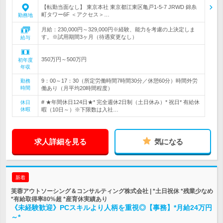
【転勤当面なし】 東京本社 東京都江東区亀戸1-5-7 JRWD 錦糸
町タワー6F ＜アクセス＞…
勤務地
月給：230,000円～329,000円※経験、能力を考慮の上決定しま
す。※試用期間3ヶ月（待遇変更なし）
給与
350万円～500万円
初年度
年収
9：00～17：30（所定労働時間7時間30分／休憩60分）時間外労
勤務
時間
働あり（月平均20時間程度）
# ★年間休日124日★* 完全週休2日制（土日休み）* 祝日* 有給休
休日
休暇
暇（10日～）※下限数は入社…
求人詳細を見る
気になる
新着
芙蓉アウトソーシング＆コンサルティング株式会社 | *土日祝休 *残業少なめ
*有給取得率80%超 *産育休実績あり
《未経験歓迎》PCスキルより人柄を重視◎【事務】*月給24万円
～*