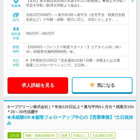
【本社】東京都目黒区柿の木坂3-8-12◎転勤無し ★都立大学駅／
学芸大学駅／駒澤大学駅より徒歩1…
勤務地
月給23万2000円～＋賞与年2回＋諸手当（住宅手当・残業代全額
支給など）※年齢・経験・能力に応じ、決定いたします。…
給与
350万円～450万円
初年度
年収
【2026/5/1～フレックス制度スタート！】コアタイム10：00～
勤務
時間
16：00標準労働時間8時間／休…
# 【年間休日126日】* 完全週休2日制└日曜・水曜または土曜
休日
休暇
隔週ごとのローテーションで、土日休…
求人詳細を見る
気になる
キープグリーン株式会社 | ＊年休120日以上＊賞与平均4ヶ月分＊残業月15h
＊20～30代活躍中
★未経験OK★顧客フォローアップ中心の【営業事務】*土日祝休
み
正社員
職種・業種未経験OK
急募
転勤なし
完全週休2日制