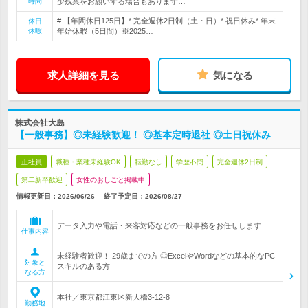
時間
少残業をお願いする場合もあります…
# 【年間休日125日】* 完全週休2日制（土・日）* 祝日休み* 年末
休日
休暇
年始休暇（5日間）※2025…
求人詳細を見る
気になる
株式会社大島
【一般事務】◎未経験歓迎！ ◎基本定時退社 ◎土日祝休み
正社員
職種・業種未経験OK
転勤なし
学歴不問
完全週休2日制
第二新卒歓迎
女性のおしごと掲載中
情報更新日：2026/06/26
終了予定日：
2026/08/27
データ入力や電話・来客対応などの一般事務をお任せします
仕事内容
未経験者歓迎！ 29歳までの方 ◎ExcelやWordなどの基本的なPC
対象と
スキルのある方
なる方
本社／東京都江東区新大橋3-12-8
勤務地