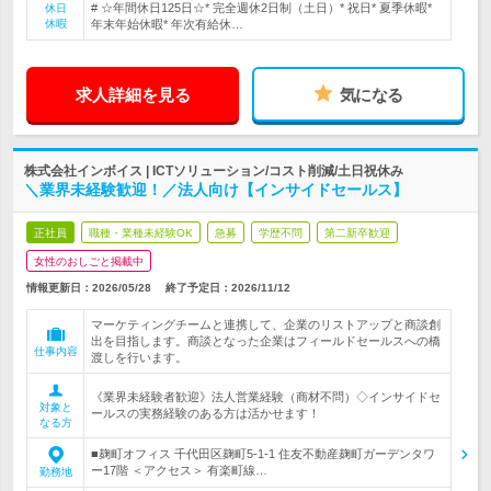
# ☆年間休日125日☆* 完全週休2日制（土日）* 祝日* 夏季休暇*
休日
休暇
年末年始休暇* 年次有給休…
求人詳細を見る
気になる
株式会社インボイス | ICTソリューション/コスト削減/土日祝休み
＼業界未経験歓迎！／法人向け【インサイドセールス】
正社員
職種・業種未経験OK
急募
学歴不問
第二新卒歓迎
女性のおしごと掲載中
情報更新日：2026/05/28
終了予定日：
2026/11/12
マーケティングチームと連携して、企業のリストアップと商談創
出を目指します。商談となった企業はフィールドセールスへの橋
仕事内容
渡しを行います。
《業界未経験者歓迎》法人営業経験（商材不問）◇インサイドセ
対象と
ールスの実務経験のある方は活かせます！
なる方
■麹町オフィス 千代田区麹町5-1-1 住友不動産麹町ガーデンタワ
ー17階 ＜アクセス＞ 有楽町線…
勤務地