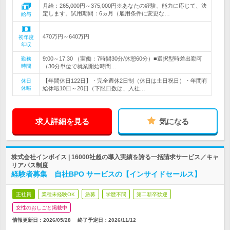
月給：265,000円～375,000円※あなたの経験、能力に応じて、決
定します。試用期間：6ヵ月（雇用条件に変更な…
給与
470万円～640万円
初年度
年収
9:00～17:30 （実働：7時間30分/休憩60分）■選択型時差出勤可
勤務
時間
（30分単位で就業開始時間…
【年間休日122日】・完全週休2日制（休日は土日祝日）・年間有
休日
休暇
給休暇10日～20日（下限日数は、入社…
求人詳細を見る
気になる
株式会社インボイス | 16000社超の導入実績を誇る一括請求サービス／キャ
リアパス制度
経験者募集 自社BPO サービスの【インサイドセールス】
正社員
業種未経験OK
急募
学歴不問
第二新卒歓迎
女性のおしごと掲載中
情報更新日：2026/05/28
終了予定日：
2026/11/12