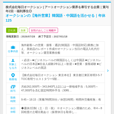
株式会社毎日オークション | アートオークション業界を牽引する企業｜賞与
年2回・福利厚生◎
オークションの【海外営業】韓国語・中国語を活かせる｜年休
125
正社員
急募
女性のおしごと掲載中
情報更新日：2026/07/28
終了予定日：
2027/01/18
海外顧客への営業・接客・通訳(韓国語・中国語対応)業務に加
え、美術品のレポート作成やオークション当日の電話入札代行
仕事内容
等、オークション運営業務全般
＜必須＞■ビジネスレベルの韓国語もしくは中国語 ■ビジネスレ
ベルの日本語■社会人経験2年以上＜歓迎＞■営業・接客経験 ■ビ
対象と
ジネスレベルの英語
なる方
【株式会社毎日オークション 東京本社】 東京都江東区有明3-5-7
TOC有明ウエストタワー5階…
勤務地
月給262,000円～343,840円上記には一律地域手当：5,000円～
47,000円を含む固定時間外手当（30時…
給与
勤務
9:45～18:15（実働7時間30分／休憩1時間）時間外労働有無：有
時間
◆週休2日制（土・日・祝） ※オークション開催のため、年4～8
休日
休暇
回程度の土曜出勤あり（振替休日を取得し…