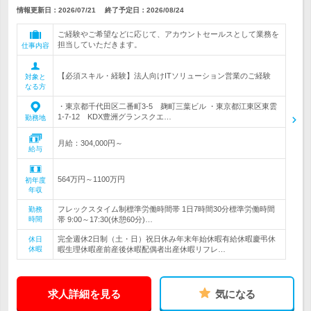
情報更新日：2026/07/21
終了予定日：
2026/08/24
ご経験やご希望などに応じて、アカウントセールスとして業務を
担当していただきます。
仕事内容
【必須スキル・経験】法人向けITソリューション営業のご経験
対象と
なる方
・東京都千代田区二番町3-5 麹町三葉ビル ・東京都江東区東雲
1-7-12 KDX豊洲グランスクエ…
勤務地
月給：304,000円～
給与
564万円～1100万円
初年度
年収
フレックスタイム制標準労働時間帯 1日7時間30分標準労働時間
勤務
時間
帯 9:00～17:30(休憩60分)…
完全週休2日制（土・日）祝日休み年末年始休暇有給休暇慶弔休
休日
休暇
暇生理休暇産前産後休暇配偶者出産休暇リフレ…
求人詳細を見る
気になる