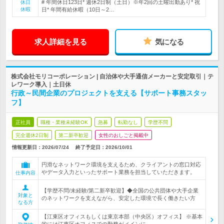
# 年間休日123日* 週休2日制（土日）※年2回の土曜出勤あり* 祝
休日
休暇
日* 年間有給休暇（10日～2…
求人詳細を見る
気になる
株式会社モリコーポレーション | 自治体や大手通信メーカーと安定取引｜テ
レワーク導入｜土日休
行政～民間企業のプロジェクトを支える【サポート事務スタッ
フ】
正社員
職種・業種未経験OK
急募
転勤なし
学歴不問
完全週休2日制
第二新卒歓迎
女性のおしごと掲載中
情報更新日：2026/07/24
終了予定日：
2026/10/01
円滑なネットワーク環境を支えるため、クライアントの窓口対応
やデータ入力といったサポート業務を担当していただきます。
仕事内容
【学歴不問/未経験/第二新卒歓迎】◆全国の公共団体や大手企業
対象と
のネットワークを支えながら、安定した環境で長く働きたい方
なる方
【江東区オフィスもしくは東京本部（中央区）オフィス】 ※基本