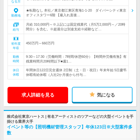
なる方
★転勤なし 本社／東京都江東区青海1-1-20 ダイバーシティ東京
オフィスタワー6階 【雇入れ直後…
勤務地
月給 310,000円～※上記には固定残業代（月5万2,000円～／20時
間分）を含む。※超過分は別途支給※経験など…
給与
450万円～660万円
初年度
年収
9:30～17:30（労働時間：7時間/休憩60分）【時間外労働有無】有
勤務
時間
残業時間月20時間以下■週1…
年間休日122日完全週休 2日制（土・日・祝日）年末年始 5日慶弔
休日
休暇
休暇有給休暇（入社2か月後から付与…
求人詳細を見る
気になる
株式会社東京ハートス | 有名アーティストのツアーなどの大型イベントを手
掛ける業界大手
イベント等の【照明機材管理スタッフ】年休123日※大型案件多
数