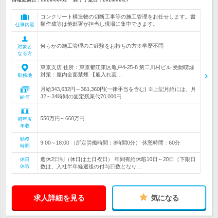
コンクリート構造物の切断工事等の施工管理をお任せします。書
類作成等は他部署が担当し現場に集中できます。
仕事内容
何らかの施工管理のご経験をお持ちの方※学歴不問
対象と
なる方
東京支店 住所：東京都江東区亀戸4-25-8 第二川村ビル 受動喫煙
対策：屋内全面禁煙 【雇入れ直…
勤務地
月給343,632円～361,360円(一律手当を含む) ※上記月給には、月
32～34時間の固定残業代70,000円…
給与
550万円～660万円
初年度
年収
勤務
9:00～18:00 （所定労働時間：8時間0分） 休憩時間：60分
時間
週休2日制（休日は土日祝日） 年間有給休暇10日～20日（下限日
休日
休暇
数は、入社半年経過後の付与日数となり…
求人詳細を見る
気になる