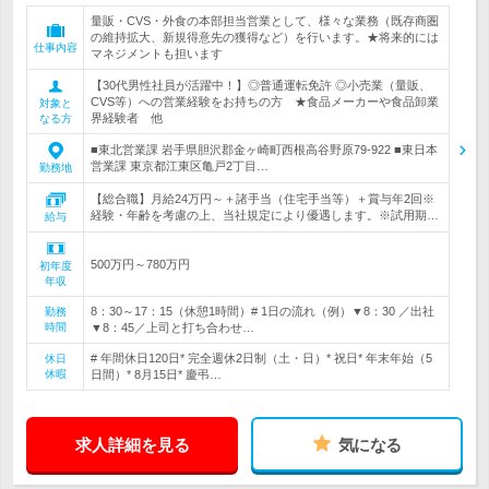
量販・CVS・外食の本部担当営業として、様々な業務（既存商圏
の維持拡大、新規得意先の獲得など）を行います。★将来的には
仕事内容
マネジメントも担います
【30代男性社員が活躍中！】◎普通運転免許 ◎小売業（量販、
CVS等）への営業経験をお持ちの方 ★食品メーカーや食品卸業
対象と
界経験者 他
なる方
■東北営業課 岩手県胆沢郡金ヶ崎町西根高谷野原79-922 ■東日本
営業課 東京都江東区亀戸2丁目…
勤務地
【総合職】月給24万円～＋諸手当（住宅手当等）＋賞与年2回※
経験・年齢を考慮の上、当社規定により優遇します。※試用期…
給与
500万円～780万円
初年度
年収
8：30～17：15（休憩1時間）# 1日の流れ（例）▼8：30 ／出社
勤務
時間
▼8：45／上司と打ち合わせ…
# 年間休日120日* 完全週休2日制（土・日）* 祝日* 年末年始（5
休日
休暇
日間）* 8月15日* 慶弔…
求人詳細を見る
気になる