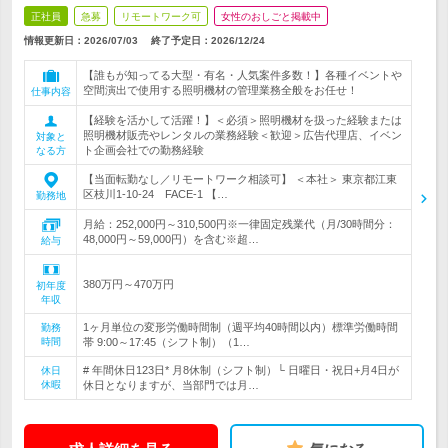
正社員
急募
リモートワーク可
女性のおしごと掲載中
情報更新日：2026/07/03
終了予定日：
2026/12/24
【誰もが知ってる大型・有名・人気案件多数！】各種イベントや
空間演出で使用する照明機材の管理業務全般をお任せ！
仕事内容
【経験を活かして活躍！】＜必須＞照明機材を扱った経験または
照明機材販売やレンタルの業務経験＜歓迎＞広告代理店、イベン
対象と
ト企画会社での勤務経験
なる方
【当面転勤なし／リモートワーク相談可】 ＜本社＞ 東京都江東
区枝川1-10-24 FACE-1 【…
勤務地
月給：252,000円～310,500円※一律固定残業代（月/30時間分：
48,000円～59,000円）を含む※超…
給与
380万円～470万円
初年度
年収
1ヶ月単位の変形労働時間制（週平均40時間以内）標準労働時間
勤務
時間
帯 9:00～17:45（シフト制）（1…
# 年間休日123日* 月8休制（シフト制）└ 日曜日・祝日+月4日が
休日
休暇
休日となりますが、当部門では月…