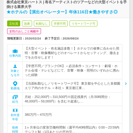
株式会社東京ハートス | 有名アーティストのツアーなどの大型イベントを手
掛ける業界大手
★ホテルの【演出オペレーター】年休116日★働きやすさ◎
正社員
急募
転勤なし
学歴不問
リモートワーク可
女性のおしごと掲載中
情報更新日：2026/02/24
終了予定日：
2026/08/24
【大型イベント・有名施設多数！】ホテルでの催事に合わせた照
明・音響・映像機材などのオペレートからセッティング、撤去ま
仕事内容
でをお任せします！
【学歴不問／ブランクOK】＜必須条件＞コンサート・劇場・ホ
テル会場・テレビなどにて、音響・映像・照明のいずれかに携わ
対象と
った経験
なる方
【当面転勤なし／リモートワーク可】 東京都を中心とした首都圏
エリア内のホテル ＜本社＞ 東京都江東…
勤務地
月給：252,000円～310,500円※固定残業代（月/30時間分：
48,000円～59,000円）を含む※超過し…
給与
380万円～470万円
初年度
年収
1ヶ月単位の変形労働時間制（週平均40時間以内）0:00～23:59内
勤務
時間
でシフト制（1日あたりの平均労…