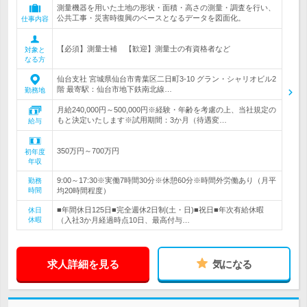
測量機器を用いた土地の形状・面積・高さの測量・調査を行い、
公共工事・災害時復興のベースとなるデータを図面化。
仕事内容
【必須】測量士補 【歓迎】測量士の有資格者など
対象と
なる方
仙台支社 宮城県仙台市青葉区二日町3-10 グラン・シャリオビル2
階 最寄駅：仙台市地下鉄南北線…
勤務地
月給240,000円～500,000円※経験・年齢を考慮の上、当社規定の
もと決定いたします※試用期間：3か月（待遇変…
給与
350万円～700万円
初年度
年収
9:00～17:30※実働7時間30分※休憩60分※時間外労働あり（月平
勤務
時間
均20時間程度）
■年間休日125日■完全週休2日制(土・日)■祝日■年次有給休暇
休日
休暇
（入社3か月経過時点10日、最高付与…
求人詳細を見る
気になる