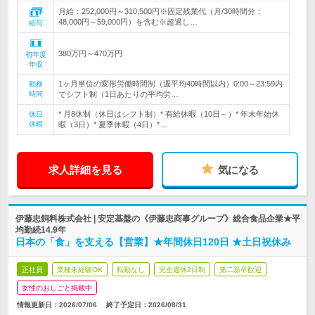
月給：252,000円～310,500円※固定残業代（月/30時間分：
48,000円～59,000円）を含む※超過し…
給与
380万円～470万円
初年度
年収
1ヶ月単位の変形労働時間制（週平均40時間以内）0:00～23:59内
勤務
時間
でシフト制（1日あたりの平均労…
* 月8休制（休日はシフト制）* 有給休暇（10日～）* 年末年始休
休日
休暇
暇（3日）* 夏季休暇（4日）*…
求人詳細を見る
気になる
伊藤忠飼料株式会社 | 安定基盤の《伊藤忠商事グループ》総合食品企業★平
均勤続14.9年
日本の「食」を支える【営業】★年間休日120日 ★土日祝休み
正社員
業種未経験OK
転勤なし
完全週休2日制
第二新卒歓迎
女性のおしごと掲載中
情報更新日：2026/07/06
終了予定日：
2026/08/31