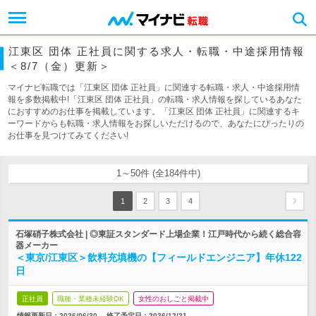
江東区 団体 正社員に関する求人・転職・中途採用情報
＜8/7（金）更新＞
マイナビ転職では「江東区 団体 正社員」に関連する転職・求人・中途採用情
報を多数掲載中!「江東区 団体 正社員」の転職・求人情報を探しているあなた
におすすめのお仕事を掲載しています。「江東区 団体 正社員」に関連するキ
ーワードからも転職・求人情報をお探しいただけるので、あなたにぴったりの
お仕事を見つけてみてください!
1～50件 (全184件中)
1
2
3
4
石塚硝子株式会社 | ◎東証スタンダード上場企業！江戸時代から続く総合容
器メーカー
＜東京/江東区＞飲料充填機の【フィールドエンジニア】年休122
日
正社員
職種・業種未経験OK
女性のおしごと掲載中
情報更新日：2026/06/30
終了予定日：
2026/12/21