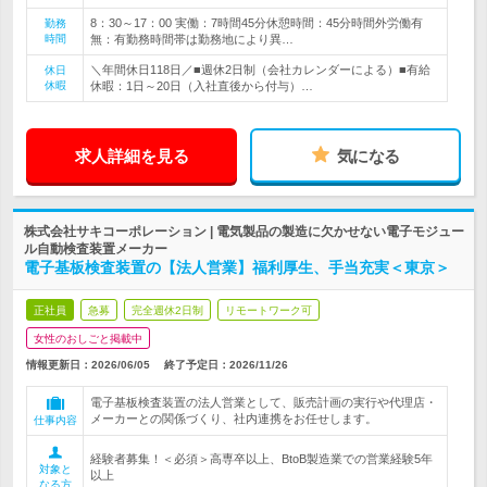
8：30～17：00 実働：7時間45分休憩時間：45分時間外労働有
勤務
時間
無：有勤務時間帯は勤務地により異…
＼年間休日118日／■週休2日制（会社カレンダーによる）■有給
休日
休暇
休暇：1日～20日（入社直後から付与）…
求人詳細を見る
気になる
株式会社サキコーポレーション | 電気製品の製造に欠かせない電子モジュー
ル自動検査装置メーカー
電子基板検査装置の【法人営業】福利厚生、手当充実＜東京＞
正社員
急募
完全週休2日制
リモートワーク可
女性のおしごと掲載中
情報更新日：2026/06/05
終了予定日：
2026/11/26
電子基板検査装置の法人営業として、販売計画の実行や代理店・
メーカーとの関係づくり、社内連携をお任せします。
仕事内容
経験者募集！＜必須＞高専卒以上、BtoB製造業での営業経験5年
対象と
以上
なる方