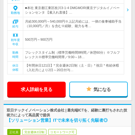
■本社 東京都江東区枝川3-1-4 DMGMORI東京デジタルイノベー
ションセンタ 【雇入れ直後】…
勤務地
月給300,000円～540,000円※上記月給には、一律の食事補助手当
（10,000円／月）を含む※経験、能力を考…
給与
500万円～900万円
初年度
年収
フレックスタイム制（標準労働時間8時間／休憩60分）※フルフ
勤務
時間
レックス※標準労働時間帯／9:00～18…
【年間休日121日】* 完全週休2日制（土・日）* 祝日 * 有給休暇
休日
休暇
（入社月により2日～20日付与…
求人詳細を見る
気になる
双日テックイノベーション株式会社 | 最先端ICTを、経験に裏打ちされた技
術力によって高品質で提供
【ソリューション営業】ITで未来を切り拓く先駆者◎
正社員
完全週休2日制
リモートワーク可