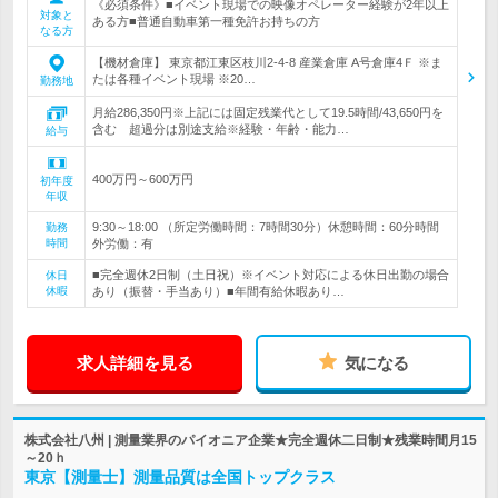
《必須条件》■イベント現場での映像オペレーター経験が2年以上
対象と
ある方■普通自動車第一種免許お持ちの方
なる方
【機材倉庫】 東京都江東区枝川2-4-8 産業倉庫 A号倉庫4Ｆ ※ま
たは各種イベント現場 ※20…
勤務地
月給286,350円※上記には固定残業代として19.5時間/43,650円を
含む 超過分は別途支給※経験・年齢・能力…
給与
400万円～600万円
初年度
年収
9:30～18:00 （所定労働時間：7時間30分）休憩時間：60分時間
勤務
時間
外労働：有
■完全週休2日制（土日祝）※イベント対応による休日出勤の場合
休日
休暇
あり（振替・手当あり）■年間有給休暇あり…
求人詳細を見る
気になる
株式会社八州 | 測量業界のパイオニア企業★完全週休二日制★残業時間月15
～20ｈ
東京【測量士】測量品質は全国トップクラス