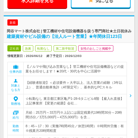
求人詳細を見る
気になる
新着
岡谷マート株式会社 | 管工機材や住宅設備機器を扱う専門商社★土日祝休み
建築資材やビル設備の【法人ルート営業】★年間休日123日
正社員
急募
転勤なし
第二新卒歓迎
女性のおしごと掲載中
情報更新日：2026/06/12
終了予定日：
2026/12/03
【ノルマや飛び込み営業なし】管工機材や住宅設備機器などの提
案をお任せします！★20代・30代を中心に活躍中
仕事内容
【経験者歓迎】＜必須要件＞大卒以上、法人営業の経験（3年以
対象と
上）、普通自動車免許（AT限定可）、基本的なPCスキル
なる方
☆転勤なし 東京都江東区亀戸1-28-6タニビル8階 【雇入れ直後】
上記事業所 【変更の範囲】会社…
勤務地
月給：25万円～33万円※上記には固定残業代19時間30分～20時
間15分／3万5,000円～4万5,000円）を含…
給与
8：45～17：30（実働7時間45分／休憩1時間）※時間外労働：有
勤務
時間
※残業月20時間程度