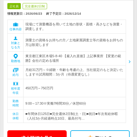
正社員
完全週休2日制
情報更新日：2026/06/23
終了予定日：
2026/12/14
現場にて測量機器を用いて土地の形状・面積・高さなどを測量・
調査します。
仕事内容
測量士の資格をお持ちの方／土地家屋調査士等の資格をお持ちの
対象と
方は歓迎します
なる方
東京都江東区木場5-8-40 【雇入れ直後】上記事業所 【変更の範
囲】会社の定める場所
勤務地
月給31万円～※経験・年齢を考慮の上、当社規定のもと決定いた
します※試用期間：3か月（待遇変更なし）
給与
450万円～750万円
初年度
年収
勤務
9:00～17:30※実働7時間30分／休憩60分
時間
■年間休日125日■完全週休2日制(土・日)■祝日■年次有給休暇
休日
休暇
（入社3か月経過時点10日、最高付与…