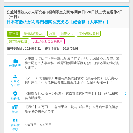
公益財団法人がん研究会 | 福利厚生充実/年間休日120日以上/完全週休2日
（土日）
日本有数のがん専門機関を支える【総合職（人事部）】
正社員
業種未経験OK
急募
転勤なし
完全週休2日制
第二新卒歓迎
女性のおしごと掲載中
情報更新日：2026/07/31
終了予定日：
2026/09/03
人事部にて給与・厚生課に配属予定ですが、ご経験やご希望、適
性に応じて人事労務、教育研修関連業務もお任せする可能性があ
仕事内容
ります。
《20・30代活躍中》◆給与業務の経験者（業界不問） ◎充実の
対象と
福利厚生！◇入職後は業務に慣れるまで、先輩がサポート！
なる方
《転勤なし/UIターン歓迎》 東京都江東区有明3-8-31 （がん研究
会有明病院）
勤務地
【月給】25万円～＋各種手当＋賞与（年2回）※月給の最低額は
新卒者の初任給です
給与
420万円～600万円
初年度
年収