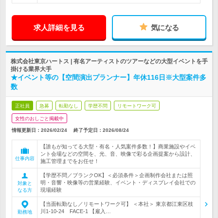
求人詳細を見る
気になる
株式会社東京ハートス | 有名アーティストのツアーなどの大型イベントを手
掛ける業界大手
★イベント等の【空間演出プランナー】年休116日※大型案件多
数
正社員
急募
転勤なし
学歴不問
リモートワーク可
女性のおしごと掲載中
情報更新日：2026/02/24
終了予定日：
2026/08/24
【誰もが知ってる大型・有名・人気案件多数！】商業施設やイベ
ント会場などの空間を、光、音、映像で彩る企画提案から設計、
仕事内容
施工管理までをお任せ！
【学歴不問／ブランクOK】＜必須条件＞企画制作会社または照
明・音響・映像等の営業経験、イベント・ディスプレイ会社での
対象と
現場経験
なる方
【当面転勤なし／リモートワーク可】 ＜本社＞ 東京都江東区枝
川1-10-24 FACE-1 【雇入…
勤務地