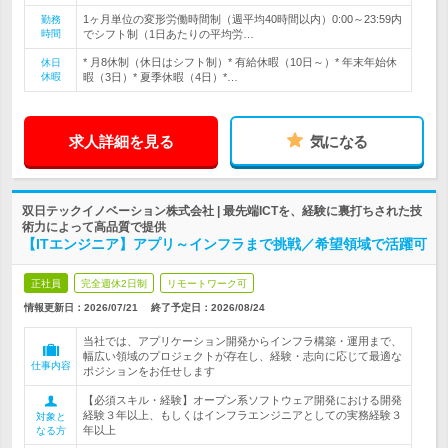
1ヶ月単位の変形労働時間制（週平均40時間以内）0:00～23:59内
勤務
時間
でシフト制（1日あたりの平均労…
* 月8休制（休日はシフト制）* 有給休暇（10日～）* 年末年始休
休日
休暇
暇（3日）* 夏季休暇（4日）*…
求人詳細を見る
気になる
双日テックイノベーション株式会社 | 最先端ICTを、経験に裏打ちされた技
術力によって高品質で提供
【ITエンジニア】アプリ～インフラまで挑戦／希望領域で活躍可
正社員
完全週休2日制
リモートワーク可
情報更新日：2026/07/21
終了予定日：
2026/08/24
当社では、アプリケーション開発からインフラ構築・運用まで、
幅広い領域のプロジェクトが存在し、経験・志向に応じて最適な
仕事内容
ポジションをお任せします
【必須スキル・経験】オープン系ソフトウェア開発における開発
経験３年以上、もしくはインフラエンジニアとしての実務経験３
対象と
年以上
なる方