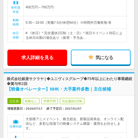
400万円～700万円
初年度
年収
勤務
9:30～18:00（実働7.5分/休憩60分）※時間外労働有無:有
時間
# 《休日》* 完全週休2日制（土・日）* 祝日※イベント対応によ
休日
休暇
る休日出勤の場合あり（振替・手当あ…
求人詳細を見る
気になる
株式会社銀座サクラヤ | ◆ユニヴィスグループ◆75年以上にわたり事業継続
◆賞与年2回
【映像オペレーター】NHK・大手案件多数｜主任候補
正社員
転勤なし
学歴不問
完全週休2日制
情報更新日：2026/07/17
終了予定日：
2027/01/07
大規模アニメイベント、株主総会、新製品発表会、オンライン配
信など、多彩な現場での映像システム構築・運用をお任せしま
仕事内容
す。