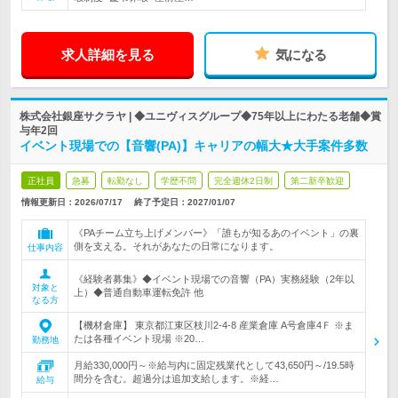
求人詳細を見る
気になる
株式会社銀座サクラヤ | ◆ユニヴィスグループ◆75年以上にわたる老舗◆賞
与年2回
イベント現場での【音響(PA)】キャリアの幅大★大手案件多数
正社員
急募
転勤なし
学歴不問
完全週休2日制
第二新卒歓迎
情報更新日：2026/07/17
終了予定日：
2027/01/07
《PAチーム立ち上げメンバー》「誰もが知るあのイベント」の裏
側を支える。それがあなたの日常になります。
仕事内容
《経験者募集》◆イベント現場での音響（PA）実務経験（2年以
対象と
上）◆普通自動車運転免許 他
なる方
【機材倉庫】 東京都江東区枝川2-4-8 産業倉庫 A号倉庫4Ｆ ※ま
たは各種イベント現場 ※20…
勤務地
月給330,000円～※給与内に固定残業代として43,650円～/19.5時
間分を含む。超過分は追加支給します。※経…
給与