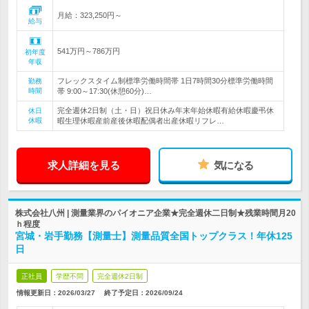
月給：323,250円～
給与
541万円～786万円
初年度
年収
フレックスタイム制標準労働時間帯 1日7時間30分標準労働時間
勤務
時間
帯 9:00～17:30(休憩60分)…
完全週休2日制（土・日）祝日休み年末年始休暇有給休暇慶弔休
休日
休暇
暇生理休暇産前産後休暇配偶者出産休暇リフレ…
求人詳細を見る
気になる
株式会社八州 | 測量業界のパイオニア企業★完全週休二日制★残業時間月20
ｈ程度
宮城・岩手勤務【測量士】測量品質全国トップクラス！年休125
日
正社員
学歴不問
完全週休2日制
情報更新日：2026/03/27
終了予定日：
2026/09/24