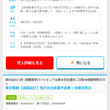
的には江東区オフィスでの勤務がメインに…
勤務地
【未経験者の方はコチラ】月給25万円以上＋各種手当＋賞与※経
験・能力を最大限考慮して、決定いたします※時間外手当は別…
給与
350万円～600万円
初年度
年収
9:00～18:00（実働8時間）＜残業について＞繁忙期によっては多
勤務
時間
少残業をお願いする場合もあります…
# 【年間休日125日】* 完全週休2日制（土・日）* 祝日休み* 年末
休日
休暇
年始休暇（5日間）※2025…
求人詳細を見る
気になる
株式会社八州 | 測量業界のパイオニア企業★完全週休二日制★残業時間月30
ｈ
東京勤務【道路設計】地方自治体案件多数！休暇充実◎
正社員
転勤なし
完全週休2日制
情報更新日：2026/03/27
終了予定日：
2026/09/24