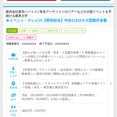
株式会社東京ハートス | 有名アーティストのツアーなどの大型イベントを手
掛ける業界大手
★イベント・テレビの【照明担当】年休116日※大型案件多数
正社員
急募
転勤なし
学歴不問
リモートワーク可
女性のおしごと掲載中
情報更新日：2026/02/24
終了予定日：
2026/08/24
【誰もが知ってる大型・有名・人気案件多数！】商業施設やイベ
ント会場などの各種イベントもしくはテレビ照明のオペレーショ
仕事内容
ン業務をお任せします！
【学歴不問／ブランクOK】＜必須条件＞照明スタッフの業務経
対象と
験★新しい表現や技術に興味がある方は歓迎します！
なる方
【当面転勤なし／リモートワーク可】 首都圏エリアの各種イベン
ト現場 ＜本社＞ 東京都江東区枝川1-…
勤務地
月給：252,000円～310,500円※固定残業代（月/30時間分：
48,000円～59,000円）を含む※超過し…
給与
380万円～470万円
初年度
年収