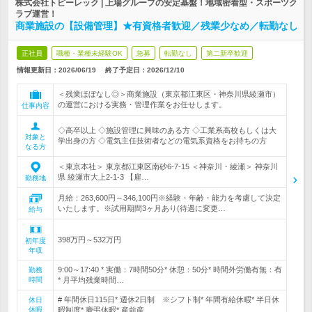
株式会社トピーレック | 上場グループの安定基盤！地域密着型・スポーツク
ラブ運営！
商業施設の【設備管理】★有資格者歓迎／残業少なめ／転勤なし
正社員
職種・業種未経験OK
急募
転勤なし
第二新卒歓迎
情報更新日：2026/06/19
終了予定日：
2026/12/10
＜残業ほぼなし◎＞商業施設（東京都江東区・神奈川県綾瀬市）
の運営における実務・管理作業をお任せします。
仕事内容
◇高卒以上 ◇施設管理に興味のある方 ◇工業系高校もしくは大
対象と
学出身の方 ◇電気主任技術者などの電気系資格をお持ちの方
なる方
＜東京本社＞ 東京都江東区南砂6-7-15 ＜神奈川・綾瀬＞ 神奈川
県 綾瀬市大上2-1-3 【雇…
勤務地
月給：263,600円～346,100円※経験・年齢・能力を考慮して決定
いたします。※試用期間3ヶ月あり(待遇に変更…
給与
398万円～532万円
初年度
年収
9:00～17:40 * 実働：7時間50分* 休憩：50分* 時間外労働有無：有
勤務
時間
* 月平均残業時間…
# 年間休日115日* 週休2日制 ※シフト制* 年間有給休暇* 半日休
休日
休暇
暇制度* 慶弔休暇* 産前産…