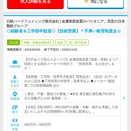
求人詳細を見る
気になる
日鉄ハードフェイシング株式会社 | 金属表面改質のパイオニア。安定の日本
製鉄グループ
◇経験者＆工学部卒歓迎◇【技術営業】＊手厚い教育制度あり
正社員
職種・業種未経験OK
急募
第二新卒歓迎
情報更新日：2026/06/02
終了予定日：
2026/11/23
【OJTありで安心スタート◎】金属表面改質 (溶接・溶射) をコア
技術とする総合メーカーの当社で、「技術営業」をお任せしま
仕事内容
す！
【技術職・工学部・高専卒大歓迎】理系必須！《必須》以下いず
れかに該当 ◆工学部系の学部卒・高専卒以上 ◆メーカー (製造
対象と
業) での技術職経験 ほか
なる方
＼東京・千葉・愛知での募集／ ■本社 東京都江東区亀戸6-26-5
日土地亀戸ビル5F 最寄駅：J…
勤務地
【月給】208,500円～350,000円※経験・年齢・能力を考慮して決
定いたします※試用期間6ヶ月(待遇に変更なし…
給与
400万円～560万円
初年度
年収