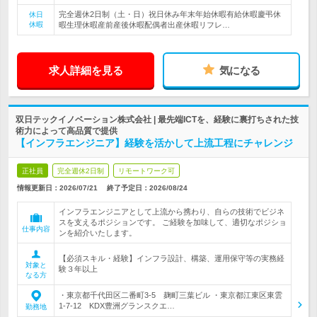
完全週休2日制（土・日）祝日休み年末年始休暇有給休暇慶弔休
休日
休暇
暇生理休暇産前産後休暇配偶者出産休暇リフレ…
求人詳細を見る
気になる
双日テックイノベーション株式会社 | 最先端ICTを、経験に裏打ちされた技
術力によって高品質で提供
【インフラエンジニア】経験を活かして上流工程にチャレンジ
正社員
完全週休2日制
リモートワーク可
情報更新日：2026/07/21
終了予定日：
2026/08/24
インフラエンジニアとして上流から携わり、自らの技術でビジネ
スを支えるポジションです。 ご経験を加味して、適切なポジショ
仕事内容
ンを紹介いたします。
【必須スキル・経験】インフラ設計、構築、運用保守等の実務経
対象と
験３年以上
なる方
・東京都千代田区二番町3-5 麹町三葉ビル ・東京都江東区東雲
1-7-12 KDX豊洲グランスクエ…
勤務地