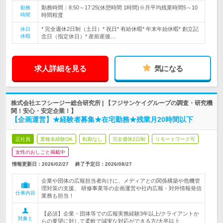
勤務時間：8:50～17:25(休憩時間 1時間)※月平均残業時間5～10
勤務
時間
時間程度
* 完全週休2日制（土日）* 祝日* 有給休暇* 年末年始休暇* 創立記
休日
休暇
念日（指定休日）* 産前産後…
求人詳細を見る
気になる
株式会社エフシージー総合研究所 | 【フジサンケイグループの調査・研究機
関！安心・安定企業！】
【企画運営】★経験者募集★在宅勤務★残業月20時間以下
正社員
業種未経験OK
転勤なし
完全週休2日制
リモートワーク可
女性のおしごと掲載中
情報更新日：2026/02/27
終了予定日：
2026/08/27
企業や団体の広報担当者向けに、メディアとの関係構築や危機管
理対策の支援、 研修事業等の企画運営や社内広報・対外情報発信
仕事内容
業務も担当！
【必須】企業・団体等での広報実務経験3年以上/クライアントか
対象と
らの要望に対して柔軟で誠実な対応ができる方/大卒以上