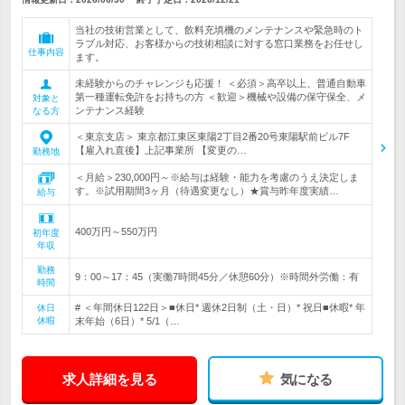
当社の技術営業として、飲料充填機のメンテナンスや緊急時のト
ラブル対応、お客様からの技術相談に対する窓口業務をお任せし
仕事内容
ます。
未経験からのチャレンジも応援！ ＜必須＞高卒以上、普通自動車
第一種運転免許をお持ちの方 ＜歓迎＞機械や設備の保守保全、メ
対象と
ンテナンス経験
なる方
＜東京支店＞ 東京都江東区東陽2丁目2番20号東陽駅前ビル7F
【雇入れ直後】上記事業所 【変更の…
勤務地
＜月給＞230,000円～※給与は経験・能力を考慮のうえ決定しま
す。※試用期間3ヶ月（待遇変更なし）★賞与昨年度実績…
給与
400万円～550万円
初年度
年収
勤務
9：00～17：45（実働7時間45分／休憩60分）※時間外労働：有
時間
# ＜年間休日122日＞■休日* 週休2日制（土・日）* 祝日■休暇* 年
休日
休暇
末年始（6日）* 5/1（…
求人詳細を見る
気になる