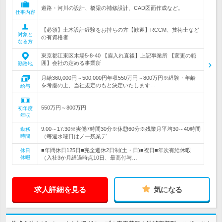
道路・河川の設計、橋梁の補修設計、CAD図面作成など。
仕事内容
【必須】土木設計経験をお持ちの方【歓迎】RCCM、技術士など
対象と
の有資格者
なる方
東京都江東区木場5-8-40 【雇入れ直後】上記事業所 【変更の範
囲】会社の定める事業所
勤務地
月給360,000円～500,000円年収550万円～800万円※経験・年齢
を考慮の上、当社規定のもと決定いたします…
給与
550万円～800万円
初年度
年収
9:00～17:30※実働7時間30分※休憩60分※残業月平均30～40時間
勤務
時間
（毎週水曜日はノー残業デ…
■年間休日125日■完全週休2日制(土・日)■祝日■年次有給休暇
休日
休暇
（入社3か月経過時点10日、最高付与…
求人詳細を見る
気になる