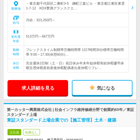
・東京都千代田区二番町3-5 麹町三葉ビル ・東京都江東区東雲
1-7-12 KDX豊洲グランスクエ…
勤務地
月給：323,250円～
給与
513万円～667万円
初年度
年収
フレックスタイム制標準労働時間帯 1日7時間30分標準労働時間
勤務
時間
帯 9:00～17:30(休憩60分)…
完全週休2日制（土・日）祝日休み年末年始休暇有給休暇慶弔休
休日
休暇
暇生理休暇産前産後休暇配偶者出産休暇リフレ…
求人詳細を見る
気になる
第一カッター興業株式会社 | 社会インフラ維持修繕分野で創業約60年／東証
スタンダード上場
東証スタンダード上場企業での【施工管理】土木・建築
正社員
転勤なし
情報更新日：2026/06/02
終了予定日：
2026/08/27