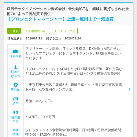
双日テックイノベーション株式会社 | 最先端ICTを、経験に裏打ちされた技
術力によって高品質で提供
【プロジェクトマネージャー】上流～運用まで一気通貫
正社員
完全週休2日制
リモートワーク可
情報更新日：2026/07/21
終了予定日：
2026/08/24
アプリケーション開発、ITインフラ構築、DX推進（AI活用含む）
といったプロジェクトにおけるマネジメント、PM業務を担当い
仕事内容
ただきます。
ITプロジェクトにおけるPMまたはPL経験/顧客折衝・要件定義な
対象と
ど上流工程の経験/システム開発またはインフラ構築の実務経験
なる方
・東京都千代田区二番町3-5 麹町三葉ビル ・東京都江東区東雲
1-7-12 KDX豊洲グランスクエ…
勤務地
月給：402,750円～
給与
713万円～1003万円
初年度
年収
フレックスタイム制標準労働時間帯 1日7時間30分標準労働時間
勤務
時間
帯 9:00～17:30(休憩60分)…