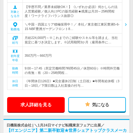
【学歴不問／業界未経験OK！】《いずれか必須》何かしらの法
人営業経験／個人向けPCの販売経験★残業は月20～25時間程
対象と
度！ワークライフバランス抜群◎
なる方
＼中国・四国エリア積極採用中！／ 本社／東京都江東区豊洲5-6-
15 NBF豊洲ガーデンフロント8…
勤務地
月給224,000円～※これまでのご経験やスキル等を踏まえ、当社
規定に基づき決定します。※試用期間3か月（雇用条件に…
給与
350万円～660万円
初年度
年収
9:00～17:45（所定労働時間7時間45分／休憩60分）※時間外労働
勤務
時間
の有無：有（20～25時間程…
《年間休日126日》■完全週休2日制（土日祝）■年間有給休暇（3
休日
休暇
日～18日／下限日数は入社直後の付与…
求人詳細を見る
気になる
日機装株式会社 | ＼1月24日マイナビ転職東京フェアに出展／
【ITエンジニア】第二新卒歓迎★世界シェアトップクラスメーカ