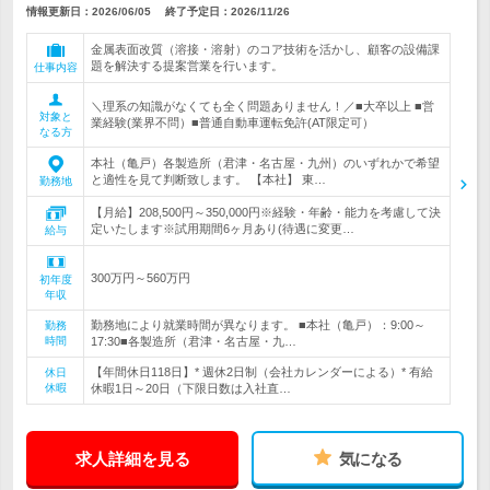
情報更新日：2026/06/05
終了予定日：
2026/11/26
金属表面改質（溶接・溶射）のコア技術を活かし、顧客の設備課
題を解決する提案営業を行います。
仕事内容
＼理系の知識がなくても全く問題ありません！／■大卒以上 ■営
対象と
業経験(業界不問）■普通自動車運転免許(AT限定可）
なる方
本社（亀戸）各製造所（君津・名古屋・九州）のいずれかで希望
と適性を見て判断致します。 【本社】 東…
勤務地
【月給】208,500円～350,000円※経験・年齢・能力を考慮して決
定いたします※試用期間6ヶ月あり(待遇に変更…
給与
300万円～560万円
初年度
年収
勤務地により就業時間が異なります。 ■本社（亀戸）：9:00～
勤務
時間
17:30■各製造所（君津・名古屋・九…
【年間休日118日】* 週休2日制（会社カレンダーによる）* 有給
休日
休暇
休暇1日～20日（下限日数は入社直…
求人詳細を見る
気になる