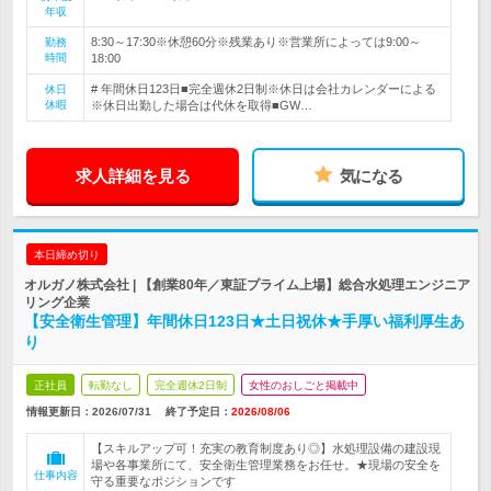
年収
8:30～17:30※休憩60分※残業あり※営業所によっては9:00～
勤務
時間
18:00
# 年間休日123日■完全週休2日制※休日は会社カレンダーによる
休日
休暇
※休日出勤した場合は代休を取得■GW…
求人詳細を見る
気になる
本日締め切り
オルガノ株式会社 | 【創業80年／東証プライム上場】総合水処理エンジニア
リング企業
【安全衛生管理】年間休日123日★土日祝休★手厚い福利厚生あ
り
正社員
転勤なし
完全週休2日制
女性のおしごと掲載中
情報更新日：2026/07/31
終了予定日：
2026/08/06
【スキルアップ可！充実の教育制度あり◎】水処理設備の建設現
場や各事業所にて、安全衛生管理業務をお任せ。★現場の安全を
仕事内容
守る重要なポジションです