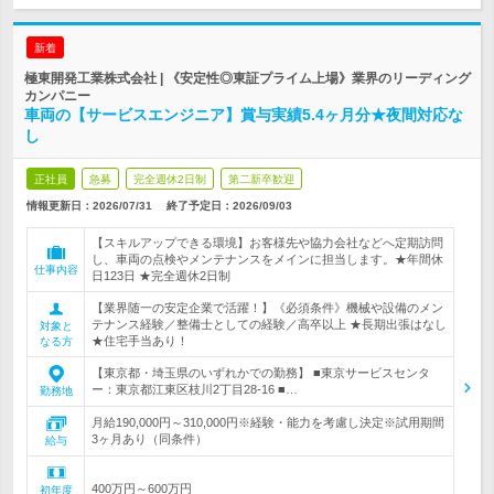
新着
極東開発工業株式会社 | 《安定性◎東証プライム上場》業界のリーディング
カンパニー
車両の【サービスエンジニア】賞与実績5.4ヶ月分★夜間対応な
し
正社員
急募
完全週休2日制
第二新卒歓迎
情報更新日：2026/07/31
終了予定日：
2026/09/03
【スキルアップできる環境】お客様先や協力会社などへ定期訪問
し、車両の点検やメンテナンスをメインに担当します。★年間休
仕事内容
日123日 ★完全週休2日制
【業界随一の安定企業で活躍！】《必須条件》機械や設備のメン
テナンス経験／整備士としての経験／高卒以上 ★長期出張はなし
対象と
★住宅手当あり！
なる方
【東京都・埼玉県のいずれかでの勤務】 ■東京サービスセンタ
ー：東京都江東区枝川2丁目28-16 ■…
勤務地
月給190,000円～310,000円※経験・能力を考慮し決定※試用期間
3ヶ月あり（同条件）
給与
400万円～600万円
初年度