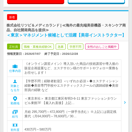
新着
株式会社リツビ＆メディカランド | ≪海外の最先端美容機器・スキンケア商
品、自社開発商品を提供≫
＜東京＞マネジメント候補として活躍【美容インストラクター】
正社員
職種・業種未経験OK
急募
学歴不問
女性のおしごと掲載中
情報更新日：2026/07/07
終了予定日：
2026/12/28
《オンライン講習メイン》導入頂いた商品の技術講習や導入後の
販促企画提案など、エステサロン様のサポートやフォロー業務を
仕事内容
お任せします！
【学歴不問｜経験者歓迎】＜いずれか必須＞◆エステティシャン
経験◆美容専門学校やエステティックスクールの講師経験◆美容
対象と
部員の経験 など
なる方
＜東京本社＞ 東京都江東区有明3-6-11 東京ファッションタウン
ビル東館7F 【雇入れ直後】上記…
勤務地
月給 295,700円～472,800円（一律手当含む）※上記には固定残
業代（月64,000円～78,600円／30…
給与
430万円～580万円
初年度