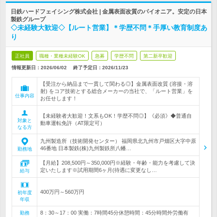
日鉄ハードフェイシング株式会社 | 金属表面改質のパイオニア。安定の日本
製鉄グループ
◇未経験大歓迎◇【ルート営業】＊学歴不問＊手厚い教育制度あ
り
正社員
職種・業種未経験OK
急募
学歴不問
第二新卒歓迎
情報更新日：2026/06/02
終了予定日：
2026/11/23
【受注から納品まで一貫して関わる◎】金属表面改質 (溶接・溶
射) をコア技術とする総合メーカーの当社で、「ルート営業」を
仕事内容
お任せします！
【未経験者大歓迎！文系もOK！学歴不問◎】《必須》◆普通自
対象と
動車運転免許（AT限定可）
なる方
九州製造所（技術開発センター） 福岡県北九州市戸畑区大字中原
46番地 日本製鉄(株)九州製鉄所八幡…
勤務地
【月給】208,500円～350,000円※経験・年齢・能力を考慮して決
定いたします※試用期間6ヶ月(待遇に変更なし…
給与
400万円～560万円
初年度
年収
8：30～17：00 実働：7時間45分休憩時間：45分時間外労働有
勤務