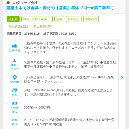
業』のグループ会社
建築土木向け金具・資材の【営業】年休124日★第二新卒可
正社員
職種・業種未経験OK
急募
転勤なし
学歴不問
完全週休2日制
第二新卒歓迎
情報更新日：2026/06/19
終了予定日：
2026/12/10
【既存中心ルート営業／既存9割・新規1割】コンクリート建築資
材のルート営業をお任せします。ニーズのヒアリングから納品ま
仕事内容
でを担当します。
＼業界未経験・第二新卒歓迎します！／【必須条件】◆普通自動
対象と
車第一種運転免許◆営業経験のある方（業界・業種不問）
なる方
【転勤当面なし】 東京本社 東京都江東区亀戸1-5-7 JRWD 錦糸
町タワー6F ＜アクセス＞…
勤務地
月給：230,000円～329,000円※経験、能力を考慮の上決定しま
す。※試用期間3ヶ月（待遇変更なし）
給与
350万円～500万円
初年度
年収
9：00～17：30（所定労働時間7時間30分／休憩60分）時間外労
勤務
時間
働あり（月平均20時間程度）