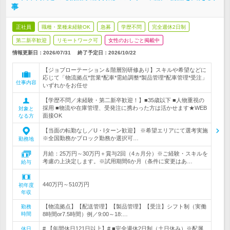
事
正社員
職種・業種未経験OK
急募
学歴不問
完全週休2日制
第二新卒歓迎
リモートワーク可
女性のおしごと掲載中
情報更新日：2026/07/31
終了予定日：
2026/10/22
【ジョブローテーション＆階層別研修あり】スキルや希望などに
応じて「物流拠点*営業*配車*需給調整*製品管理*配車管理*受注」
仕事内容
いずれかをお任せ
【学歴不問／未経験・第二新卒歓迎！】■35歳以下 ■人物重視の
採用 ■物流や在庫管理、受発注に携わった方は活かせます★WEB
対象と
面接OK
なる方
【当面の転勤なし／U・Iターン歓迎】 ※希望エリアにて選考実施
※全国勤務かブロック勤務か選択可…
勤務地
月給：25万円～30万円＋賞与2回（4ヵ月分）※ご経験・スキルを
考慮の上決定します。※試用期間6か月（条件に変更はあ…
給与
440万円～510万円
初年度
年収
【物流拠点】【配送管理】【製品管理】【受注】シフト制（実働
勤務
時間
8時間or7.5時間）例／9:00～18:…
# 【年間休日121日以上】# ■完全週休2日制（土日休み）※配属
休日