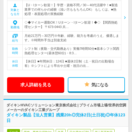
【U・Iターン歓迎！】学歴・資格不問／30～40代活躍中！■製造
業界での何らかの経験（浅い方ももちろんOK） もしくは、■熱
対象と
処理・表面処理の実務経験
なる方
◇◆マイカー通勤OK！Uターン・Iターン歓迎！◆◇ 【関西熱処
理センター】 〒673-0443 兵…
勤務地
月給21万円～30万円※年齢、経験、能力を考慮のうえ、優遇しま
す。※時間外手当は別途支給
給与
シフト制（夜勤・交代勤務あり）実働7時間50分■基本シフト関西
勤務
時間
熱処理センター(昼休憩60分)・8:3…
【休日】■年間休日：124日 ■週休2日制（土・祝日の出勤場合
休日
休暇
有）※シフトにより早出や土曜・祝日の出…
求人詳細を見る
気になる
ダイキンHVACソリューション東京株式会社 | プライム市場上場/世界的空調
メーカーのダイキン工業グループ
ダイキン製品【法人営業】残業20h◎完休2日(土日祝)◎年休123
日