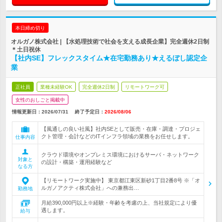
本日締め切り
オルガノ株式会社 | 【水処理技術で社会を支える成長企業】完全週休2日制
＊土日祝休
【社内SE】フレックスタイム★在宅勤務あり★えるぼし認定企
業
正社員
業種未経験OK
完全週休2日制
リモートワーク可
女性のおしごと掲載中
情報更新日：2026/07/31
終了予定日：
2026/08/06
【風通しの良い社風】社内SEとして販売・在庫・調達・プロジェ
クト管理・会計などのITインフラ領域の業務をお任せします。
仕事内容
クラウド環境やオンプレミス環境におけるサーバ・ネットワーク
対象と
の設計・構築・運用経験など
なる方
【リモートワーク実施中】 東京都江東区新砂1丁目2番8号 ※「オ
ルガノアクティ株式会社」への兼務出…
勤務地
月給390,000円以上※経験・年齢を考慮の上、当社規定により優
遇します。
給与