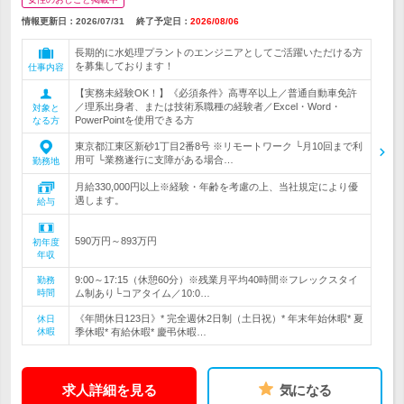
情報更新日：2026/07/31
終了予定日：
2026/08/06
長期的に水処理プラントのエンジニアとしてご活躍いただける方
を募集しております！
仕事内容
【実務未経験OK！】《必須条件》高専卒以上／普通自動車免許
／理系出身者、または技術系職種の経験者／Excel・Word・
対象と
PowerPointを使用できる方
なる方
東京都江東区新砂1丁目2番8号 ※リモートワーク └月10回まで利
用可 └業務遂行に支障がある場合…
勤務地
月給330,000円以上※経験・年齢を考慮の上、当社規定により優
遇します。
給与
590万円～893万円
初年度
年収
9:00～17:15（休憩60分）※残業月平均40時間※フレックスタイ
勤務
時間
ム制あり└コアタイム／10:0…
《年間休日123日》* 完全週休2日制（土日祝）* 年末年始休暇* 夏
休日
休暇
季休暇* 有給休暇* 慶弔休暇…
求人詳細を見る
気になる