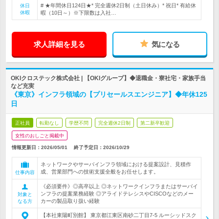
# ★年間休日124日★* 完全週休2日制（土日休み）* 祝日* 有給休
休日
休暇
暇（10日～）※下限数は入社…
求人詳細を見る
気になる
OKIクロステック株式会社 | 【OKIグループ】◆退職金・寮社宅・家族手当
など充実
《東京》インフラ領域の【プリセールスエンジニア】◆年休125
日
正社員
転勤なし
学歴不問
完全週休2日制
第二新卒歓迎
女性のおしごと掲載中
情報更新日：2026/05/01
終了予定日：
2026/10/29
ネットワークやサーバインフラ領域における提案設計、見積作
成、営業部門への技術支援全般をお任せします。
仕事内容
《必須要件》◎高卒以上 ◎ネットワークインフラまたはサーバイ
ンフラの提案業務経験 ◎アライドテレシスやCISCOなどのメー
対象と
カーの製品取り扱い経験
なる方
【本社東陽町別館】 東京都江東区南砂二丁目7-5 ルーシッドスク