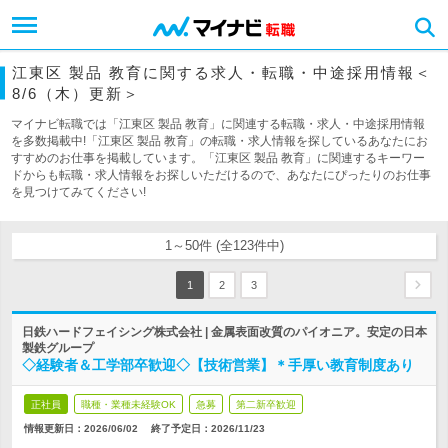
江東区 製品 教育に関する求人・転職・中途採用情報＜
8/6（木）更新＞
マイナビ転職では「江東区 製品 教育」に関連する転職・求人・中途採用情報
を多数掲載中!「江東区 製品 教育」の転職・求人情報を探しているあなたにお
すすめのお仕事を掲載しています。「江東区 製品 教育」に関連するキーワー
ドからも転職・求人情報をお探しいただけるので、あなたにぴったりのお仕事
を見つけてみてください!
1～50件 (全123件中)
1
2
3
日鉄ハードフェイシング株式会社 | 金属表面改質のパイオニア。安定の日本
製鉄グループ
◇経験者＆工学部卒歓迎◇【技術営業】＊手厚い教育制度あり
正社員
職種・業種未経験OK
急募
第二新卒歓迎
情報更新日：2026/06/02
終了予定日：
2026/11/23