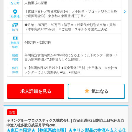
人物重視の採用
なる方
【東日本支社／豊洲駅徒歩3分！／全国型・ブロック型をご自身
で選択可能◎】 東京都江東区豊洲三丁目2…
勤務地
◆月給：25万円～30万円＋諸手当＋残業代全額別途支給＋賞与
（昨年実績4.225か月）※ご経験・スキルを考慮の上決定…
給与
440万円～520万円
初年度
年収
年間所定労働時間が1896時間になるように以下のシフト勤務（1
勤務
時間
日の勤務時間／7.5時間もしくは8時間…
# 【年間休日121日以上】■完全週休2日制（土日休み）※会社カ
休日
休暇
レンダーにより変動あり■祝日■有給休…
求人詳細を見る
気になる
新着
キリングループロジスティクス株式会社 | ◎完全週休2日制◎土日祝休み◎
中途入社多数◎残業月平均20h
★東日本限定★【物流系総合職】★キリン製品の物流を支える仕