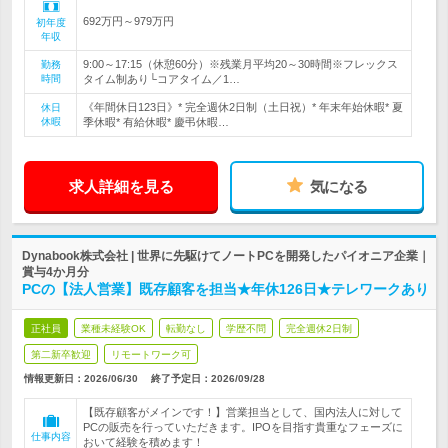
692万円～979万円
初年度
年収
9:00～17:15（休憩60分）※残業月平均20～30時間※フレックス
勤務
時間
タイム制あり└コアタイム／1…
《年間休日123日》* 完全週休2日制（土日祝）* 年末年始休暇* 夏
休日
休暇
季休暇* 有給休暇* 慶弔休暇…
求人詳細を見る
気になる
Dynabook株式会社 | 世界に先駆けてノートPCを開発したパイオニア企業｜
賞与4か月分
PCの【法人営業】既存顧客を担当★年休126日★テレワークあり
正社員
業種未経験OK
転勤なし
学歴不問
完全週休2日制
第二新卒歓迎
リモートワーク可
情報更新日：2026/06/30
終了予定日：
2026/09/28
【既存顧客がメインです！】営業担当として、国内法人に対して
PCの販売を行っていただきます。IPOを目指す貴重なフェーズに
仕事内容
おいて経験を積めます！