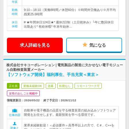
年収
9:10～18:10（実働8時間／休憩60分）※時間外労働あり※月平均
勤務
時間
残業25.6時間
# ★年間休日124日★* 週休2日制（土日祝休み）└年に数回休日
休日
休暇
出勤あり* 有給休暇* 年末年始休…
求人詳細を見る
気になる
株式会社サキコーポレーション | 電気製品の製造に欠かせない電子モジュー
ル自動検査装置メーカー
【ソフトウェア開発】福利厚生、手当充実＜東京＞
正社員
業種未経験OK
急募
転勤なし
リモートワーク可
女性のおしごと掲載中
情報更新日：2026/05/22
終了予定日：
2026/11/12
自動車や電子機器の品質を守る検査装置の組み込みソフトウェア
開発をお任せします。最新技術を学べる環境です。
仕事内容
業界未経験歓迎！＜必須要件＞高専卒以上の方で、C＃、C++を
対象と