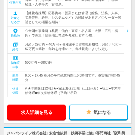
仕事内容
経理・人事等の「管理系」
【経験者採用】応募資格：営業または管理（総務、法務、人事、
労務管理、経理、システムなど）の経験がある方／◎リーダー候
対象と
補としての活躍を期待！
なる方
◇全国の事業所（札幌・仙台・東京・名古屋・大阪・広島・福
岡）で募集！勤務地は希望を考慮します ◇在…
勤務地
月給／29万円～40万円＋各種諸手当管理職昇格後：月給／46万～
57万円※経験・年齢を考慮の上、当社規定により決定し…
給与
500万円～680万円
初年度
年収
9:00～17:45 ※月の平均残業時間は5.5時間です。※実働7時間45
勤務
時間
分
# ★年間休日124日★■完全週休2日制（土日休み）■祝日■年末年
休日
休暇
始休暇■年次有給休暇（平均13日取…
求人詳細を見る
気になる
ジャパンライフ株式会社 | 安定性抜群！鉄鋼事業に強い専門商社『阪和興