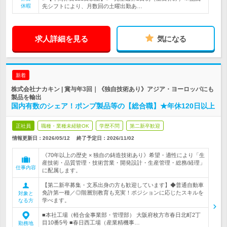
休暇
先シフトにより、月数回の土曜出勤あ…
求人詳細を見る
気になる
新着
株式会社ナカキン | 賞与年3回｜《独自技術あり》アジア・ヨーロッパにも
製品を輸出
国内有数のシェア！ポンプ製品等の【総合職】★年休120日以上
正社員
職種・業種未経験OK
学歴不問
第二新卒歓迎
情報更新日：2026/05/12
終了予定日：
2026/11/02
《70年以上の歴史 × 独自の鋳造技術あり》希望・適性により「生
産技術・品質管理・技術営業・開発設計・生産管理・総務/経理」
仕事内容
に配属します。
【第二新卒募集・文系出身の方も歓迎しています】◆普通自動車
免許第一種／◎階層別教育も充実！ポジションに応じたスキルを
対象と
学べます。
なる方
■本社工場（軽合金事業部・管理部） 大阪府枚方市春日北町2丁
目10番5号 ■春日西工場（産業精機事…
勤務地