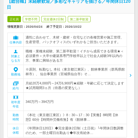
【総合職】未経験歓迎／多彩なキャリアを描ける／年間休日120
日
正社員
学歴不問
完全週休2日制
第二新卒歓迎
情報更新日：2026/04/24
終了予定日：
2026/10/22
適性に合わせて、木材・建材・住宅などの各種営業や施工管理、
生産管理、バックオフィスのいずれかをご担当いただきます。
仕事内容
職種・業種未経験、第二新卒歓迎！イチから成長できる環境★＜
必須要件＞大卒や建築系専門学校卒以上で社会人経験3年以内の
対象と
方、事業に興味がある方
なる方
※原則、転勤なし 本社（東京都江東区）、館林事業所（群馬県館
林市）、 仙台事業所（宮城県仙台市）そ…
勤務地
月給20万4,000円～24万6,900円★経験・年齢に応じて決定します
★試用期間3ヵ月（待遇の変更なし）
給与
340万円～394万円
初年度
年収
《本社（東京都江東区）》8：30～17：30【実働】8時間【休
勤務
時間
憩】60分【時間外労働有無】有《館林事…
《年間休日120日》◆完全週休2日制（土日祝）└年間休日数調整
休日
休暇
のため、一部土曜日出勤あり◆年次有給休…