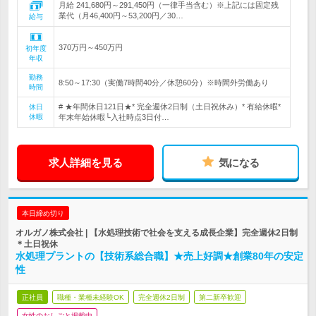
月給 241,680円～291,450円（一律手当含む）※上記には固定残
業代（月46,400円～53,200円／30…
給与
370万円～450万円
初年度
年収
勤務
8:50～17:30（実働7時間40分／休憩60分）※時間外労働あり
時間
# ★年間休日121日★* 完全週休2日制（土日祝休み）* 有給休暇*
休日
休暇
年末年始休暇└入社時点3日付…
求人詳細を見る
気になる
本日締め切り
オルガノ株式会社 | 【水処理技術で社会を支える成長企業】完全週休2日制
＊土日祝休
水処理プラントの【技術系総合職】★売上好調★創業80年の安定
性
正社員
職種・業種未経験OK
完全週休2日制
第二新卒歓迎
女性のおしごと掲載中