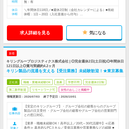
時間
無：有
＼年間休日118日／■週休2日制（会社カレンダーによる）■有給
休日
休暇
休暇：1日～20日（入社直後から付与）…
求人詳細を見る
気になる
新着
キリングループロジスティクス株式会社 | ◎完全週休2日(土日祝)◎年間休日
121日以上◎賞与実績約4.2ヶ月
キリン製品の流通を支える【受注業務】未経験歓迎！★東京募集
正社員
職種・業種未経験OK
急募
学歴不問
完全週休2日制
第二新卒歓迎
リモートワーク可
女性のおしごと掲載中
情報更新日：2026/07/03
終了予定日：
2026/10/01
【安定のキリングループ】・グループ会社の顧客からのグループ
製品の注文受付 ・グループ会社の顧客やグループ会社の営業部門
仕事内容
との窓口対応。
【業界・職種未経験OK！高卒以上／20代～30代活躍中】≪応募
条件≫ 基本的なPCスキル／受発注業務や営業事務などの経験 ■
対象と