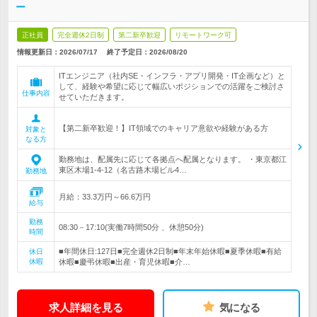
ー
正社員
完全週休2日制
第二新卒歓迎
リモートワーク可
情報更新日：2026/07/17
終了予定日：
2026/08/20
ITエンジニア（社内SE・インフラ・アプリ開発・IT企画など）と
して、経験や希望に応じて幅広いポジションでの活躍をご検討さ
仕事内容
せていただきます。
【第二新卒歓迎！】IT領域でのキャリア意欲や経験がある方
対象と
なる方
勤務地は、配属先に応じて各拠点へ配属となります。 ・東京都江
東区木場1-4-12（名古路木場ビル4…
勤務地
月給：33.3万円～66.6万円
給与
勤務
08:30－17:10(実働7時間50分 、休憩50分)
時間
■年間休日:127日■完全週休2日制■年末年始休暇■夏季休暇■有給
休日
休暇
休暇■慶弔休暇■出産・育児休暇■介…
求人詳細を見る
気になる