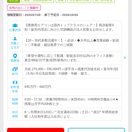
正社員
職種・業種未経験OK
急募
完全週休2日制
第二新卒歓迎
女性のおしごと掲載中
情報更新日：2026/07/28
終了予定日：
2026/10/26
【業務用エアコンは国内トップクラスのシェア！】既存顧客9
割！販売代理店に向けた空調機器の法人営業をお任せします。
仕事内容
【20～30代多数活躍中！】＜必須＞◆大卒以上◆営業経験＜歓迎
対象と
＞◇不動産・建設業界でのご経験
なる方
《希望や適性に応じて配属・駅徒歩10分以内のオフィス多数》
東京/神奈川/千葉/長野/群馬のいずれ…
勤務地
月給 275,000～335,000円＋諸手当＋残業代別途支給＋賞与年2回
（5.8か月分支給実績）※経験・年齢・能力…
給与
545万円～660万円
初年度
年収
9:00～17:30 （実働7時間45分／休憩45分）※時間外労働あり# ■
勤務
時間
残業は月平均20h程と少…
# ＼年間休日123日／* 完全週休2日制（土日）* 祝日* 年間有給休
休日
休暇
暇（入社初年度は入社月により…