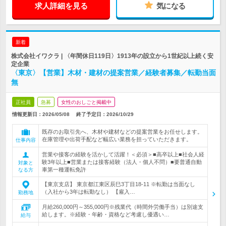
求人詳細を見る
気になる
新着
株式会社イワクラ | 〈年間休日119日〉1913年の設立から1世紀以上続く安
定企業
〈東京〉【営業】木材・建材の提案営業／経験者募集／転勤当面
無
正社員
急募
女性のおしごと掲載中
情報更新日：2026/05/08
終了予定日：
2026/10/29
既存のお取引先へ、木材や建材などの提案営業をお任せします。
在庫管理や出荷手配など幅広い業務を担っていただきます。
仕事内容
営業や接客の経験を活かして活躍！＜必須＞■高卒以上■社会人経
験3年以上■営業または接客経験（法人・個人不問）■要普通自動
対象と
車第一種運転免許
なる方
【東京支店】 東京都江東区辰巳3丁目18-11 ※転勤は当面なし
（入社から3年は転勤なし） 【雇入…
勤務地
月給260,000円～355,000円※残業代（時間外労働手当）は別途支
給します。※経験・年齢・資格など考慮し優遇い…
給与