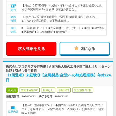
【月給】237,500円～※経験・年齢・資格など考慮し優遇いたし
ます※試用期間3ヶ月あり（待遇の変更なし）
給与
《1年単位の変形労働時間制（週平均40時間以内）08：00 ～
勤務
時間
17：00（休憩1時間）※平均残業時…
# 《年間休日121日》■完全週休二日制（土・日）■祝日■GW休暇
休日
休暇
■夏季休暇■年末年始休暇■有給休暇…
求人詳細を見る
気になる
株式会社プロテリアル特殊鋼 | ＃国内最大級の工具鋼専門販社＃U・Iターン
歓迎！引越し費用負担
《1回選考》未経験◎【金属製品(金型)への熱処理業務】年休124
日
正社員
業種未経験OK
転勤なし
学歴不問
完全週休2日制
情報更新日：2026/06/12
終了予定日：
2026/12/03
【週休2日制&年休124日】◆国内最大級の工具鋼専門商社でモノ
づくりを展開する『金型の熱処理・表面処理』を担当する工場で
仕事内容
幅広く活躍！