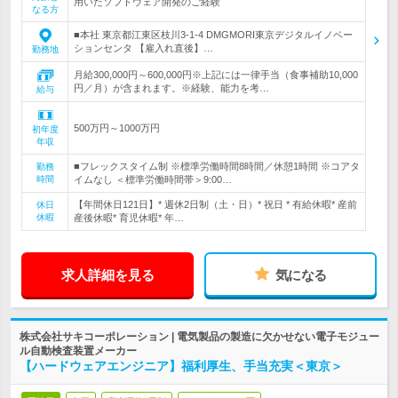
用いたソフトウェア開発のご経験
なる方
■本社 東京都江東区枝川3-1-4 DMGMORI東京デジタルイノベー
ションセンタ 【雇入れ直後】…
勤務地
月給300,000円～600,000円※上記には一律手当（食事補助10,000
円／月）が含まれます。※経験、能力を考…
給与
500万円～1000万円
初年度
年収
■フレックスタイム制 ※標準労働時間8時間／休憩1時間 ※コアタ
勤務
時間
イムなし ＜標準労働時間帯＞9:00…
【年間休日121日】* 週休2日制（土・日）* 祝日 * 有給休暇* 産前
休日
休暇
産後休暇* 育児休暇* 年…
求人詳細を見る
気になる
株式会社サキコーポレーション | 電気製品の製造に欠かせない電子モジュー
ル自動検査装置メーカー
【ハードウェアエンジニア】福利厚生、手当充実＜東京＞