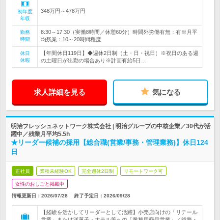
348万円～478万円
初年度
年収
8:30～17:30（実働8時間／休憩60分）時間外労働有無：有※月平
勤務
時間
均残業：10～20時間程度
【年間休日119日】◆週休2日制（土・日・祝日）※祝日のある週
休日
休暇
の土曜日が出勤の場合あり※計画有給5日…
求人詳細を見る
気になる
明治フレッシュネットワーク株式会社 | 明治グループの中核企業／30代が活
躍中／残業月平均5.5h
★リーダー候補の採用【総合職(営業/事務・管理業務)】休日124
日
正社員
業種未経験OK
完全週休2日制
リモートワーク可
女性のおしごと掲載中
情報更新日：2026/07/28
終了予定日：
2026/09/28
【経験を活かしてリーダーとして活躍】小売店向けの「リテール
営業」または洋菓子・ホテル等への「業務用商品営業」／総務・