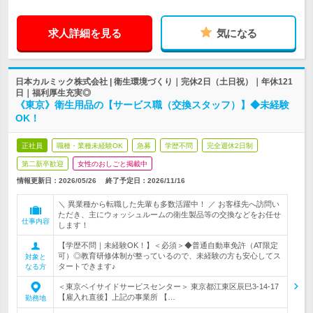
求人詳細を見る
気になる
日本カルミック株式会社 | 衛生環境づくり｜完休2日（土日祝）｜年休121
日｜福利厚生充実◎
《東京》衛生用品の【サービス職（交換スタッフ）】◆未経験
OK！
正社員
職種・業種未経験OK
急募
学歴不問
完全週休2日制
第二新卒歓迎
女性のおしごと掲載中
情報更新日：2026/05/26
終了予定日：
2026/11/16
＼ 異業種から転職した先輩も多数活躍中！ ／ お客様先へ訪問い
ただき、主にウォッシュルームの衛生製品等の交換などをお任せ
仕事内容
します！
【学歴不問｜未経験OK！】＜必須＞◆普通自動車免許（AT限定
可）◎教育研修体制が整っているので、未経験の方も安心してス
対象と
タートできます♪
なる方
＜東京ベイサイドサービスセンター＞ 東京都江東区辰巳3-14-17
【雇入れ直後】上記の事業所 【…
勤務地