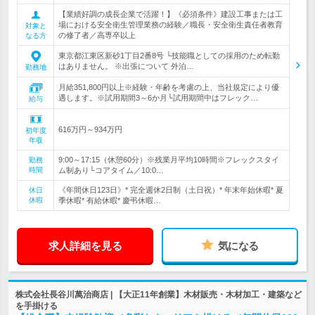
【業績好調の成長企業で活躍！】《必須条件》建設工事または工
場における安全衛生管理業務の経験／職長・安全衛生責任者教育
対象と
の修了者／高専卒以上
なる方
東京都江東区新砂1丁目2番8号 └技能職としての採用のため転勤
はありません。 ※出張について 外泊…
勤務地
月給351,800円以上※経験・年齢を考慮の上、当社規定により優
遇します。※試用期間3～6か月└試用期間中はフレック…
給与
616万円～934万円
初年度
年収
9:00～17:15（休憩60分）※残業月平均10時間※フレックスタイ
勤務
時間
ム制あり└コアタイム／10:0…
《年間休日123日》* 完全週休2日制（土日祝）* 年末年始休暇* 夏
休日
休暇
季休暇* 有給休暇* 慶弔休暇…
求人詳細を見る
気になる
株式会社長谷川萬治商店 | 【大正11年創業】木材販売・木材加工・建築など
を手掛ける