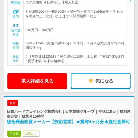
エア東陽町 ★転勤なし 【雇入れ直…
勤務地
月給280,000円～400,000円＋諸手当＋賞与年2回※経験・スキル
を考慮の上、決定いたします※試用期間：なし
給与
510万円～700万円
初年度
年収
9:00～17:45（実働7時間45分）※休憩：60分※残業は月平均25時
勤務
時間
間程度です
# 【年間休日125日】* 完全週休二日制（土日祝）* 祝日* GW休暇
休日
休暇
* 夏季休暇* 年末年始休暇…
求人詳細を見る
気になる
新着
日鉄ハードフェイシング株式会社 | 日本製鉄グループ｜年休118日｜福利厚
生充実｜残業月15時間
総合表面改質メーカー【技術営業】★賞与4ヶ月分★直行直帰可
正社員
転勤なし