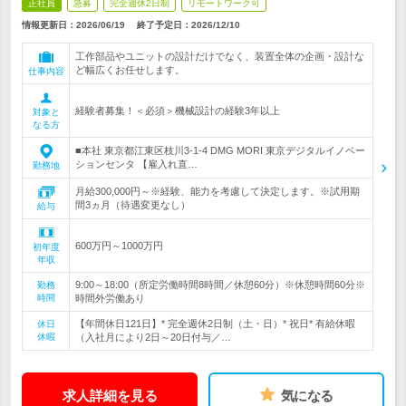
正社員
急募
完全週休2日制
リモートワーク可
情報更新日：2026/06/19
終了予定日：
2026/12/10
工作部品やユニットの設計だけでなく、装置全体の企画・設計な
ど幅広くお任せします。
仕事内容
経験者募集！＜必須＞機械設計の経験3年以上
対象と
なる方
■本社 東京都江東区枝川3-1-4 DMG MORI 東京デジタルイノベー
ションセンタ 【雇入れ直…
勤務地
月給300,000円～※経験、能力を考慮して決定します。※試用期
間3ヵ月（待遇変更なし）
給与
600万円～1000万円
初年度
年収
9:00～18:00（所定労働時間8時間／休憩60分）※休憩時間60分※
勤務
時間
時間外労働あり
【年間休日121日】* 完全週休2日制（土・日）* 祝日* 有給休暇
休日
休暇
（入社月により2日～20日付与／…
求人詳細を見る
気になる