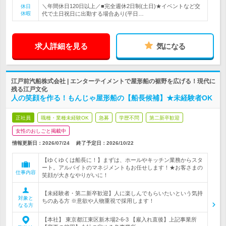
＼年間休日120日以上／■完全週休2日制(土日)★イベントなど交
休日
休暇
代で土日祝日に出勤する場合あり(平日…
求人詳細を見る
気になる
江戸前汽船株式会社 | エンターテイメントで屋形船の裾野を広げる！現代に
残る江戸文化
人の笑顔を作る！もんじゃ屋形船の【船長候補】★未経験者OK
正社員
職種・業種未経験OK
急募
学歴不問
第二新卒歓迎
女性のおしごと掲載中
情報更新日：2026/07/24
終了予定日：
2026/10/22
【ゆくゆくは船長に！】まずは、ホールやキッチン業務からスタ
ート。アルバイトのマネジメントもお任せします！★お客さまの
仕事内容
笑顔が大きなやりがいに！
【未経験者・第二新卒歓迎】人に楽しんでもらいたいという気持
対象と
ちのある方 ※意欲や人物重視で採用します！
なる方
【本社】 東京都江東区新木場2-6-3 【雇入れ直後】上記事業所