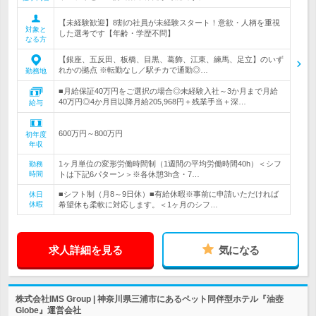
【未経験歓迎】8割の社員が未経験スタート！意欲・人柄を重視
対象と
した選考です【年齢・学歴不問】
なる方
【銀座、五反田、板橋、目黒、葛飾、江東、練馬、足立】のいず
れかの拠点 ※転勤なし／駅チカで通勤◎…
勤務地
■月給保証40万円をご選択の場合◎未経験入社～3か月まで月給
40万円◎4か月目以降月給205,968円＋残業手当＋深…
給与
600万円～800万円
初年度
年収
1ヶ月単位の変形労働時間制（1週間の平均労働時間40h）＜シフ
勤務
時間
トは下記6パターン＞※各休憩3h含・7…
■シフト制（月8～9日休）■有給休暇※事前に申請いただければ
休日
休暇
希望休も柔軟に対応します。＜1ヶ月のシフ…
求人詳細を見る
気になる
株式会社IMS Group | 神奈川県三浦市にあるペット同伴型ホテル『油壺
Globe』運営会社