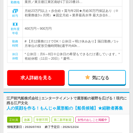
業所／東京都江東区南砂1丁目23番15…
勤務地
月給23万円以上＋歩合給＋賞与年2回★月給30万円保証あり（※
初乗務後3ヶ月間）★固定月給＋業界最高水準 最大歩合6…
給与
400万円～900万円
初年度
年収
# 【月12乗務だけでOK！公休日＋明け休みあり】隔日勤務／1ヶ
勤務
時間
月単位の変形労働時間制(週平均40h…
* 公休日：月6～8日※公休日の希望もできるだけ通しています。*
休日
休暇
有給休暇（11日～20日）* 慶弔…
求人詳細を見る
気になる
江戸前汽船株式会社 | エンターテイメントで屋形船の裾野を広げる！現代に
残る江戸文化
人の笑顔を作る！もんじゃ屋形船の【船長候補】★経験者募集
正社員
急募
学歴不問
第二新卒歓迎
女性のおしごと掲載中
情報更新日：2026/07/03
終了予定日：
2026/12/24