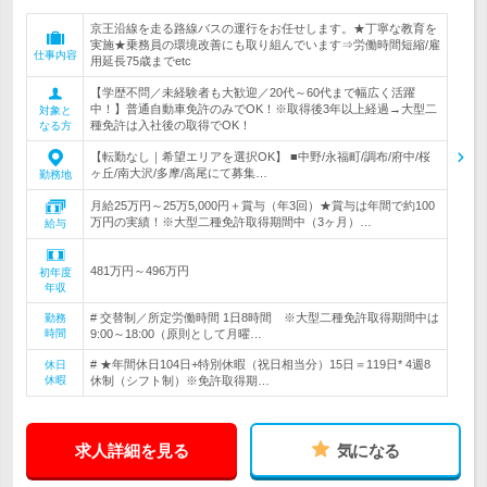
京王沿線を走る路線バスの運行をお任せします。★丁寧な教育を
実施★乗務員の環境改善にも取り組んでいます⇒労働時間短縮/雇
仕事内容
用延長75歳までetc
【学歴不問／未経験者も大歓迎／20代～60代まで幅広く活躍
中！】普通自動車免許のみでOK！※取得後3年以上経過→大型二
対象と
種免許は入社後の取得でOK！
なる方
【転勤なし｜希望エリアを選択OK】 ■中野/永福町/調布/府中/桜
ヶ丘/南大沢/多摩/高尾にて募集…
勤務地
月給25万円～25万5,000円＋賞与（年3回）★賞与は年間で約100
万円の実績！※大型二種免許取得期間中（3ヶ月）…
給与
481万円～496万円
初年度
年収
# 交替制／所定労働時間 1日8時間 ※大型二種免許取得期間中は
勤務
時間
9:00～18:00（原則として月曜…
# ★年間休日104日+特別休暇（祝日相当分）15日＝119日* 4週8
休日
休暇
休制（シフト制）※免許取得期…
求人詳細を見る
気になる