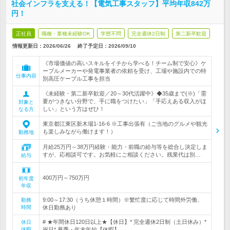
社会インフラを支える！【電気工事スタッフ】平均年収842万
円！
正社員
職種・業種未経験OK
学歴不問
完全週休2日制
第二新卒歓迎
情報更新日：2026/06/26
終了予定日：
2026/09/10
《市場価値の高いスキルをイチから学べる！チーム制で安心》ケ
ーブルメーカーや発電事業者の依頼を受け、工場や施設内での特
仕事内容
別高圧ケーブル工事を担当
《未経験・第二新卒歓迎／20～30代活躍中》◆35歳まで(※)「需
要がつきない分野で、手に職をつけたい」「手応えある収入がほ
対象と
しい」という方はぜひ！
なる方
東京都江東区新木場1-16-6 ※工事出張有（ご当地のグルメや観光
も楽しみながら働けます！）
勤務地
月給25万円～38万円経験・能力・前職の給与等を総合し決定しま
すが、応相談可です。お気軽にご相談ください。残業代は別…
給与
400万円～750万円
初年度
年収
9:00～17:30（うち休憩１時間）※繁忙度に応じて時間外労働、
勤務
時間
休日勤務あり
# ★年間休日120日以上★【休日】* 完全週休2日制（土日休み）*
休日
休暇
祝日* 夏季・年末年始【休暇】…