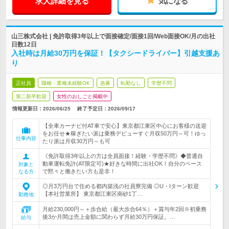
求人詳細を見る
気になる
山三株式会社 | 免許取得3年以上で面接確定/面接1回/Web面接OK/月の出社
日数12日
入社時は月給30万円を保証！【タクシードライバー】引越支援あ
り
正社員
職種・業種未経験OK
急募
転勤なし
学歴不問
第二新卒歓迎
女性のおしごと掲載中
情報更新日：2026/06/25
終了予定日：
2026/09/17
【全車カーナビ付AT車で安心】東京都江東区中心にお客様の送迎
をお任せ★稼ぎたい派は乗務デビューすぐ月収50万円～可！ゆっ
仕事内容
たり派は月収30万円～も可
《免許取得3年以上の方は全員面接！経験・学歴不問》◆普通自
動車運転免許(AT限定可)★好きな時間に出社OK！自分のペース
対象と
で黙々と働きたい方も是非！
なる方
◎月3万円台で住める都内築浅の社員寮完備 ◎U・Iターン歓迎
【本社営業所】 東京都江東区南砂1丁…
勤務地
月給230,000円～＋歩合給（最大歩合64％）＋賞与年2回※初乗務
後3か月間は売上金額に関わらず月給30万円保証。…
給与