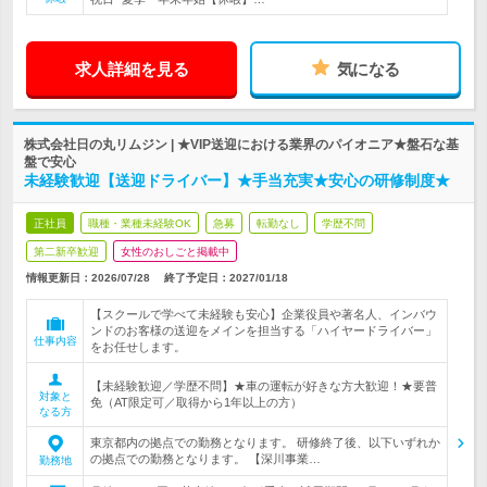
求人詳細を見る
気になる
株式会社日の丸リムジン | ★VIP送迎における業界のパイオニア★盤石な基
盤で安心
未経験歓迎【送迎ドライバー】★手当充実★安心の研修制度★
正社員
職種・業種未経験OK
急募
転勤なし
学歴不問
第二新卒歓迎
女性のおしごと掲載中
情報更新日：2026/07/28
終了予定日：
2027/01/18
【スクールで学べて未経験も安心】企業役員や著名人、インバウ
ンドのお客様の送迎をメインを担当する「ハイヤードライバー」
仕事内容
をお任せします。
【未経験歓迎／学歴不問】★車の運転が好きな方大歓迎！★要普
対象と
免（AT限定可／取得から1年以上の方）
なる方
東京都内の拠点での勤務となります。 研修終了後、以下いずれか
の拠点での勤務となります。 【深川事業…
勤務地