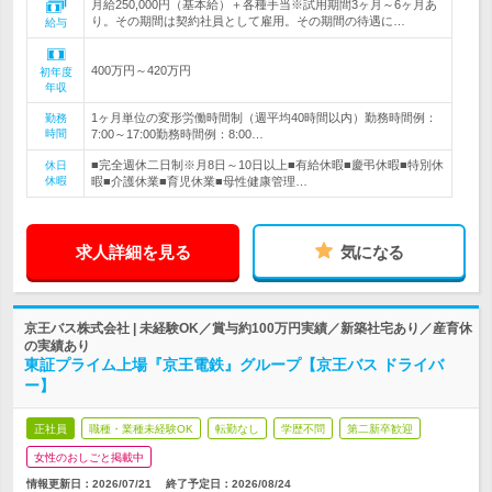
月給250,000円（基本給）＋各種手当※試用期間3ヶ月～6ヶ月あ
り。その期間は契約社員として雇用。その期間の待遇に…
給与
400万円～420万円
初年度
年収
1ヶ月単位の変形労働時間制（週平均40時間以内）勤務時間例：
勤務
時間
7:00～17:00勤務時間例：8:00…
■完全週休二日制※月8日～10日以上■有給休暇■慶弔休暇■特別休
休日
休暇
暇■介護休業■育児休業■母性健康管理…
求人詳細を見る
気になる
京王バス株式会社 | 未経験OK／賞与約100万円実績／新築社宅あり／産育休
の実績あり
東証プライム上場『京王電鉄』グループ【京王バス ドライバ
ー】
正社員
職種・業種未経験OK
転勤なし
学歴不問
第二新卒歓迎
女性のおしごと掲載中
情報更新日：2026/07/21
終了予定日：
2026/08/24