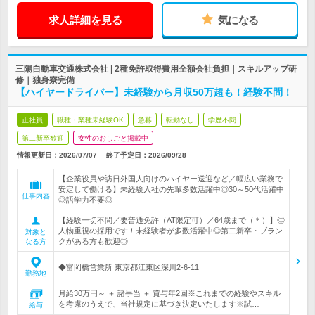
求人詳細を見る
気になる
三陽自動車交通株式会社 | 2種免許取得費用全額会社負担｜スキルアップ研
修｜独身寮完備
【ハイヤードライバー】未経験から月収50万超も！経験不問！
正社員
職種・業種未経験OK
急募
転勤なし
学歴不問
第二新卒歓迎
女性のおしごと掲載中
情報更新日：2026/07/07
終了予定日：
2026/09/28
【企業役員や訪日外国人向けのハイヤー送迎など／幅広い業務で
安定して働ける】未経験入社の先輩多数活躍中◎30～50代活躍中
仕事内容
◎語学力不要◎
【経験一切不問／要普通免許（AT限定可）／64歳まで（＊）】◎
人物重視の採用です！未経験者が多数活躍中◎第二新卒・ブラン
対象と
クがある方も歓迎◎
なる方
◆富岡橋営業所 東京都江東区深川2-6-11
勤務地
月給30万円～ ＋ 諸手当 ＋ 賞与年2回※これまでの経験やスキル
を考慮のうえで、当社規定に基づき決定いたします※試…
給与