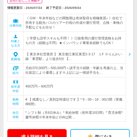
女性のおしごと掲載中
情報更新日：2026/07/24
終了予定日：
2026/09/24
《 GW・年末年始などの閑散期は有休取得を積極推奨♪ 》自社で
所有する観光バスのツアー行程の作成や運行管理、点検・車検の
仕事内容
手配などをお任せ！
《 学歴も語学スキルも不問！ 》◎旅客用の運行管理資格をお持
対象と
ちの方（経験は不問）★インバウンド事業未経験でもOK！
なる方
【 東京本社営業所 】 東京都江東区東雲2-3-17 １F ※りんかい
線「東雲駅」より徒歩5分 【…
勤務地
月給370,000円～500,000円＋諸手当※経験・年齢を考慮の上、当
社規定により優遇します※上記には一律諸手当を…
給与
450万円～600万円
初年度
年収
# 【 残業なし／原則定時退社です 】* 9：00～18：00の間（実働
勤務
時間
8時間）
* シフト制（月6日休み）* 有給休暇（初年度10日間）* 育児休暇*
休日
休暇
慶弔休暇※年末年始とGWは閑…
求人詳細を見る
気になる