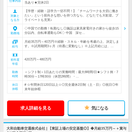
仕事内容
当あり★完休2日
【学歴・経験・語学力一切不問！】「チームワークを大切に働き
たい」という前向きな想いを持つ方なら、どなたでも大歓迎。プ
対象と
ライベートも充実♪
なる方
◇中国での勤務！転勤なし◎施設は家具家電付きの家から徒歩15
分以内、自転車通勤もOK◇ 中国 深セ…
勤務地
月給35万円～40万円※経験・スキル・年齢を考慮の上、決定しま
す。※試用期間3ヶ月（待遇に変動なし）※上記月給には、…
給与
420万円～480万円
初年度
年収
＜シフト制＞1日あたりの実働時間：最大8時間/日★シフト例・7
勤務
時間
時30分～17時30分（休憩2時間）・…
# ☆年間休日120日以上☆◎完全週休2日制（土・日）◎祝日◎年
休日
休暇
末年始休暇
求人詳細を見る
気になる
大和自動車交通株式会社 | 【東証上場の安定基盤◎】◆月給35万円～＋賞与