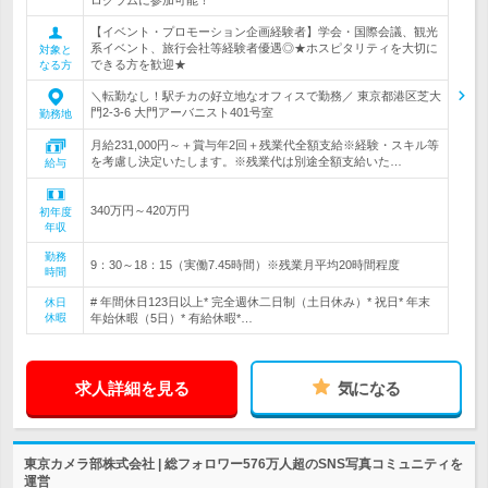
ログラムに参加可能！
【イベント・プロモーション企画経験者】学会・国際会議、観光
系イベント、旅行会社等経験者優遇◎★ホスピタリティを大切に
対象と
できる方を歓迎★
なる方
＼転勤なし！駅チカの好立地なオフィスで勤務／ 東京都港区芝大
門2-3-6 大門アーバニスト401号室
勤務地
月給231,000円～＋賞与年2回＋残業代全額支給※経験・スキル等
を考慮し決定いたします。※残業代は別途全額支給いた…
給与
340万円～420万円
初年度
年収
勤務
9：30～18：15（実働7.45時間）※残業月平均20時間程度
時間
# 年間休日123日以上* 完全週休二日制（土日休み）* 祝日* 年末
休日
休暇
年始休暇（5日）* 有給休暇*…
求人詳細を見る
気になる
東京カメラ部株式会社 | 総フォロワー576万人超のSNS写真コミュニティを
運営