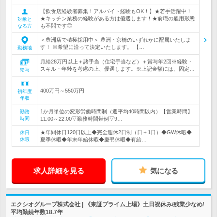
【飲食店経験者募集！アルバイト経験もOK！】★若手活躍中！
★キッチン業務の経験がある方は優遇します！★前職の雇用形態
対象と
も不問です◎
なる方
＜豊洲店で積極採用中＞ 豊洲・京橋のいずれかに配属いたしま
す！ ※希望に沿って決定いたします。 【…
勤務地
月給28万円以上＋諸手当（住宅手当など）＋賞与年2回※経験・
スキル・年齢を考慮の上、優遇します。※上記金額には、固定…
給与
400万円～550万円
初年度
年収
1か月単位の変形労働時間制（週平均40時間以内）【営業時間】
勤務
時間
11:00～22:00▽勤務時間帯例▽9…
★年間休日120日以上◆完全週休2日制（日＋1日）◆GW休暇◆
休日
休暇
夏季休暇◆年末年始休暇◆慶弔休暇◆有給…
求人詳細を見る
気になる
エクシオグループ株式会社 | 《東証プライム上場》土日祝休み/残業少なめ/
平均勤続年数18.7年