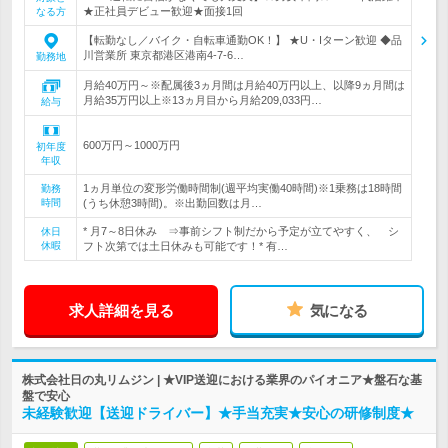
★正社員デビュー歓迎★面接1回
なる方
【転勤なし／バイク・自転車通勤OK！】 ★U・Iターン歓迎 ◆品
川営業所 東京都港区港南4-7-6…
勤務地
月給40万円～※配属後3ヵ月間は月給40万円以上、以降9ヵ月間は
月給35万円以上※13ヵ月目から月給209,033円…
給与
600万円～1000万円
初年度
年収
1ヵ月単位の変形労働時間制(週平均実働40時間)※1乗務は18時間
勤務
時間
(うち休憩3時間)。※出勤回数は月…
* 月7～8日休み ⇒事前シフト制だから予定が立てやすく、 シ
休日
休暇
フト次第では土日休みも可能です！* 有…
求人詳細を見る
気になる
株式会社日の丸リムジン | ★VIP送迎における業界のパイオニア★盤石な基
盤で安心
未経験歓迎【送迎ドライバー】★手当充実★安心の研修制度★