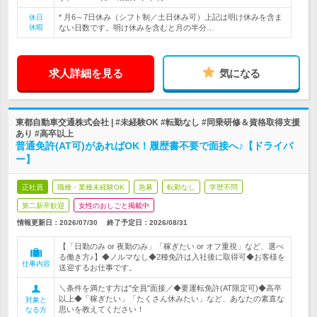
* 月6～7日休み（シフト制／土日休み可）上記は明け休みを含ま
休日
休暇
ない日数です。明け休みを含むと月の半分…
求人詳細を見る
気になる
東都自動車交通株式会社 | #未経験OK #転勤なし #同乗研修＆資格取得支援
あり #高卒以上
普通免許(AT可)があればOK！履歴書不要で面接へ♪【ドライバ
ー】
正社員
職種・業種未経験OK
急募
転勤なし
学歴不問
第二新卒歓迎
女性のおしごと掲載中
情報更新日：2026/07/30
終了予定日：
2026/08/31
【「日勤のみ or 夜勤のみ」「稼ぎたい or オフ重視」など、選べ
る働き方♪】◆ノルマなし◆2種免許は入社後に取得可◆お客様を
仕事内容
送迎するお仕事です。
＼条件を満たす方は"全員"面接／◆要運転免許(AT限定可)◆高卒
以上◆「稼ぎたい」「たくさん休みたい」など、あなたの素直な
対象と
思いを教えてください！
なる方