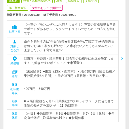
正社員
職種・業種未経験OK
急募
転勤なし
学歴不問
第二新卒歓迎
女性のおしごと掲載中
情報更新日：2026/07/30
終了予定日：
2026/10/26
【仕事のギモン…ぜんぶお答えします！】充実の育成環境＆営業
サポートがあるから、タクシードライバーが初めての方でも安心
仕事内容
です♪
条件を満たす方は"全員"面接★要運転免許(AT限定可)★志望理由
は何でもOK！家から近いから／稼ぎたい／たくさん休みたい／
対象と
上京したい／子育て両立etc.
なる方
◎東京・神奈川・埼玉募集！ ◎希望の勤務地に配属を決定しま
す！ ＼働きやすいポイント／ ★車通勤O…
勤務地
【未経験者】■東京（23区・西東京）・月給30万円（隔日勤務／
乗務開始後6ヶ月間）・月給25万円（昼日勤・夜日勤／乗…
給与
400万円～840万円
初年度
年収
# ★隔日勤務なら月12日乗務だけでOKライフワークに合わせて
勤務
時間
希望の働き方を選択♪# 【1】隔日勤務…
【休日】◆隔日勤務：月9日◆日勤勤務：月7～8日【休暇】◆年
休日
休暇
次有給休暇（取得率60％以上）◆特別休暇…