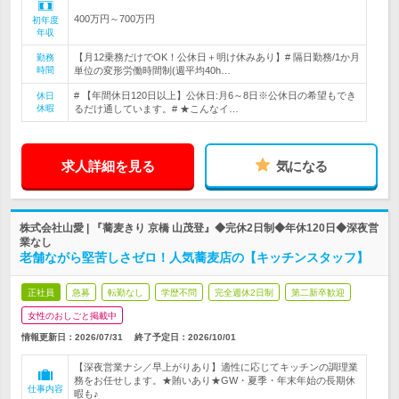
400万円～700万円
初年度
年収
【月12乗務だけでOK！公休日＋明け休みあり】# 隔日勤務/1か月
勤務
時間
単位の変形労働時間制(週平均40h…
# 【年間休日120日以上】公休日:月6～8日※公休日の希望もでき
休日
休暇
るだけ通しています。# ★こんなイ…
求人詳細を見る
気になる
株式会社山愛 | 『蕎麦きり 京橋 山茂登』◆完休2日制◆年休120日◆深夜営
業なし
老舗ながら堅苦しさゼロ！人気蕎麦店の【キッチンスタッフ】
正社員
急募
転勤なし
学歴不問
完全週休2日制
第二新卒歓迎
女性のおしごと掲載中
情報更新日：2026/07/31
終了予定日：
2026/10/01
【深夜営業ナシ／早上がりあり】適性に応じてキッチンの調理業
務をお任せします。★賄いあり★GW・夏季・年末年始の長期休
仕事内容
暇も♪