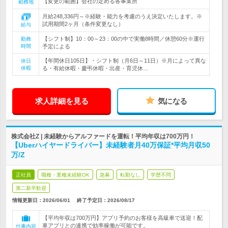
【変更の範囲】会社の定める各事業所
勤務地
月給248,336円～※経験・能力を考慮のうえ決定いたします。※
試用期間2ヶ月（条件変更なし）
給与
【シフト制】10：00～23：00の中で実働8時間／休憩60分※運行
勤務
時間
予定による
【年間休日105日】・シフト制（月6日～11日）※月によって異な
休日
休暇
る・有給休暇・慶弔休暇・出産・育児休…
求人詳細を見る
気になる
株式会社Z | 未経験からアルファードを運転！平均年収は700万円！
【Uberハイヤードライバー】未経験者月40万保証*平均月収50
万/Z
正社員
職種・業種未経験OK
急募
転勤なし
学歴不問
第二新卒歓迎
情報更新日：2026/06/01
終了予定日：
2026/08/17
【平均年収は700万円】アプリ予約のお客様を高級車で送迎！配
車アプリとの連携で効率稼働が可能です。
仕事内容