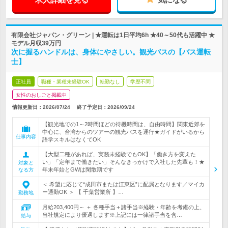
有限会社ジャパン・グリーン | ★運転は1日平均6h ★40～50代も活躍中 ★
モデル月収39万円
次に握るハンドルは、身体にやさしい。観光バスの【バス運転
士】
正社員
職種・業種未経験OK
転勤なし
学歴不問
女性のおしごと掲載中
情報更新日：2026/07/24
終了予定日：
2026/09/24
【観光地での1～2時間ほどの待機時間は、自由時間】関東近郊を
中心に、台湾からのツアーの観光バスを運行★ガイドがいるから
仕事内容
語学スキルはなくてOK
【大型二種があれば、実務未経験でもOK】「働き方を変えた
い」「定年まで働きたい」そんなきっかけで入社した先輩も！★
対象と
年末年始とGWは閑散期です
なる方
＜ 希望に応じて“成田市または江東区”に配属となります／マイカ
ー通勤OK ＞ 【 千葉営業所 】…
勤務地
月給203,400円～ ＋ 各種手当＋諸手当※経験・年齢を考慮の上、
当社規定により優遇します※上記には一律諸手当を含…
給与