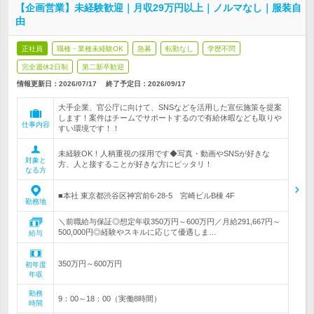
【企画営業】未経験歓迎｜月収29万円以上｜ノルマなし｜服装自
由
正社員
職種・業種未経験OK
急募
転勤なし
学歴不問
完全週休2日制
第二新卒歓迎
情報更新日：2026/07/17
終了予定日：
2026/09/17
大手企業、官公庁に向けて、SNSなどを活用した宣伝施策を提案
します！案件はチームでサポートするので有給休暇なども取りや
仕事内容
すい環境です！！
未経験OK！人柄重視の採用です◆写真・動画やSNSが好きな
対象と
方、人と接することが好きな方にピッタリ！
なる方
■本社 東京都渋谷区神宮前6-28-5 宮崎ビルB棟 4F
勤務地
＼前職給与保証◎想定年収350万円～600万円／月給291,667円～
500,000円◎経験やスキルに応じて優遇しま…
給与
350万円～600万円
初年度
年収
勤務
9：00～18：00（実働8時間）
時間