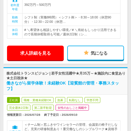
392万円～500万円
初年度
年収
シフト制（実働8時間）＜シフト例＞・8:30～18:00（休憩90
勤務
時間
分）・12:30～22:00（休憩…
# ＼希望休も相談しやすい環境／# ＼有給もしっかり活用できる
休日
休暇
ので長期休暇取得も可能／週休2日制（シ…
求人詳細を見る
気になる
株式会社トランスビジョン | 若手女性活躍中★月35万～★施設内に食堂あり
★土日祝休★
働きながら留学体験！未経験OK【迎賓館の管理・事務スタッ
フ】
正社員
職種・業種未経験OK
急募
転勤なし
学歴不問
完全週休2日制
第二新卒歓迎
女性のおしごと掲載中
情報更新日：2026/07/28
終了予定日：
2026/09/10
＜チーム制＞窓ふきやワインセラーの管理、会議室の椅子だしな
ど。充実の研修制度あり！重労働なしのシンプルワーク★資格手