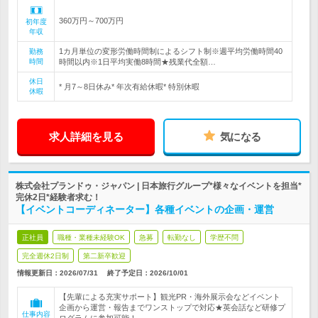
360万円～700万円
初年度
年収
1カ月単位の変形労働時間制によるシフト制※週平均労働時間40
勤務
時間
時間以内※1日平均実働8時間★残業代全額…
休日
* 月7～8日休み* 年次有給休暇* 特別休暇
休暇
求人詳細を見る
気になる
株式会社プランドゥ・ジャパン | 日本旅行グループ*様々なイベントを担当*
完休2日*経験者求む！
【イベントコーディネーター】各種イベントの企画・運営
正社員
職種・業種未経験OK
急募
転勤なし
学歴不問
完全週休2日制
第二新卒歓迎
情報更新日：2026/07/31
終了予定日：
2026/10/01
【先輩による充実サポート】観光PR・海外展示会などイベント
企画から運営・報告までワンストップで対応★英会話など研修プ
仕事内容