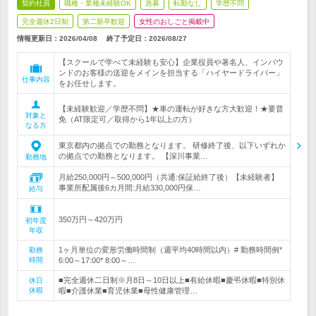
契約社員
職種・業種未経験OK
急募
転勤なし
学歴不問
完全週休2日制
第二新卒歓迎
女性のおしごと掲載中
情報更新日：2026/04/08
終了予定日：
2026/08/27
【スクールで学べて未経験も安心】企業役員や著名人、インバウ
ンドのお客様の送迎をメインを担当する「ハイヤードライバー」
仕事内容
をお任せします。
【未経験歓迎／学歴不問】★車の運転が好きな方大歓迎！★要普
対象と
免（AT限定可／取得から1年以上の方）
なる方
東京都内の拠点での勤務となります。 研修終了後、以下いずれか
の拠点での勤務となります。 【深川事業…
勤務地
月給250,000円～500,000円（共通:保証給終了後）【未経験者】
事業所配属後6カ月間:月給330,000円保…
給与
350万円～420万円
初年度
年収
1ヶ月単位の変形労働時間制（週平均40時間以内）# 勤務時間例*
勤務
時間
6:00～17:00* 8:00～…
■完全週休二日制※月8日～10日以上■有給休暇■慶弔休暇■特別休
休日
休暇
暇■介護休業■育児休業■母性健康管理…