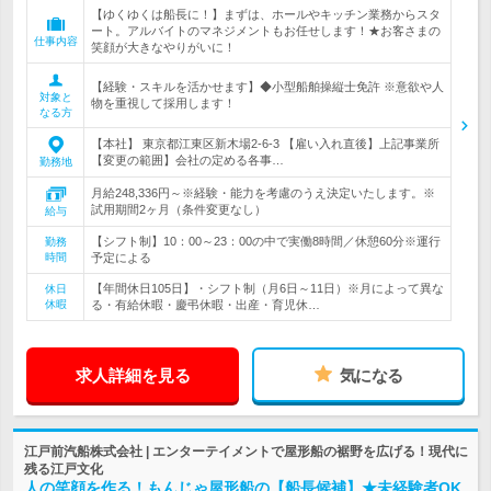
【ゆくゆくは船長に！】まずは、ホールやキッチン業務からスタ
ート。アルバイトのマネジメントもお任せします！★お客さまの
仕事内容
笑顔が大きなやりがいに！
【経験・スキルを活かせます】◆小型船舶操縦士免許 ※意欲や人
対象と
物を重視して採用します！
なる方
【本社】 東京都江東区新木場2-6-3 【雇い入れ直後】上記事業所
【変更の範囲】会社の定める各事…
勤務地
月給248,336円～※経験・能力を考慮のうえ決定いたします。※
試用期間2ヶ月（条件変更なし）
給与
【シフト制】10：00～23：00の中で実働8時間／休憩60分※運行
勤務
時間
予定による
【年間休日105日】・シフト制（月6日～11日）※月によって異な
休日
休暇
る・有給休暇・慶弔休暇・出産・育児休…
求人詳細を見る
気になる
江戸前汽船株式会社 | エンターテイメントで屋形船の裾野を広げる！現代に
残る江戸文化
人の笑顔を作る！もんじゃ屋形船の【船長候補】★未経験者OK