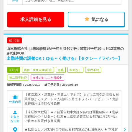
休暇
により調整あり* 祝日* 有給休暇…
求人詳細を見る
気になる
残り3日
山三株式会社 | #未経験歓迎#平均月収40万円#残業月平均10h#月12乗務の
み#連休OK
出勤時間の調整OK！ゆる～く働ける♪【タクシードライバー】
正社員
職種・業種未経験OK
急募
転勤なし
学歴不問
第二新卒歓迎
女性のおしごと掲載中
情報更新日：2026/06/17
終了予定日：
2026/08/10
【東京23区・武蔵野・三鷹エリア対応】まずは二種免許取得＆同
乗研修からスタート⇒入社約2ヶ月でドライバーデビュー♪＊免許
仕事内容
取得費用は全額会社負担
【未経験大歓迎】★☆普通自動車免許があれば面接確約☆★意欲
重視採用◎＊UIターン歓迎★上京交通費支給＆都内に月3万円台
対象と
で住める家電付き寮完備
なる方
★転勤なし／月3万円台で住める都内築浅の社員寮あり★ 本社営