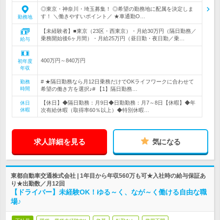
◎東京・神奈川・埼玉募集！ ◎希望の勤務地に配属を決定しま
す！ ＼働きやすいポイント／ ★車通勤O…
勤務地
【未経験者】■東京（23区・西東京）・月給30万円（隔日勤務／
乗務開始後6ヶ月間）・月給25万円（昼日勤・夜日勤／乗…
給与
400万円～840万円
初年度
年収
# ★隔日勤務なら月12日乗務だけでOKライフワークに合わせて
勤務
時間
希望の働き方を選択♪# 【1】隔日勤務…
【休日】◆隔日勤務：月9日◆日勤勤務：月7～8日【休暇】◆年
休日
休暇
次有給休暇（取得率60％以上）◆特別休暇…
求人詳細を見る
気になる
東都自動車交通株式会社 | 1年目から年収560万も可★入社時の給与保証あ
り★出勤数／月12回
【ドライバー】未経験OK！ゆる～く、なが～く働ける自由な職
場♪