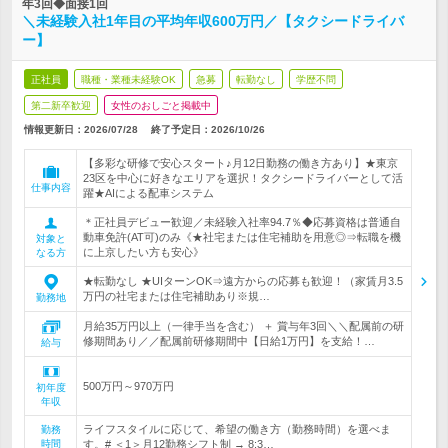
年3回◆面接1回
＼未経験入社1年目の平均年収600万円／【タクシードライバ
ー】
正社員
職種・業種未経験OK
急募
転勤なし
学歴不問
第二新卒歓迎
女性のおしごと掲載中
情報更新日：2026/07/28
終了予定日：
2026/10/26
【多彩な研修で安心スタート♪月12日勤務の働き方あり】★東京
23区を中心に好きなエリアを選択！タクシードライバーとして活
仕事内容
躍★AIによる配車システム
＊正社員デビュー歓迎／未経験入社率94.7％◆応募資格は普通自
動車免許(AT可)のみ《★社宅または住宅補助を用意◎⇒転職を機
対象と
に上京したい方も安心》
なる方
★転勤なし ★UIターンOK⇒遠方からの応募も歓迎！（家賃月3.5
万円の社宅または住宅補助あり※規…
勤務地
月給35万円以上（一律手当を含む） ＋ 賞与年3回＼＼配属前の研
修期間あり／／配属前研修期間中【日給1万円】を支給！…
給与
500万円～970万円
初年度
年収
ライフスタイルに応じて、希望の働き方（勤務時間）を選べま
勤務
時間
す。# ＜1＞月12勤務シフト制 → 8:3…