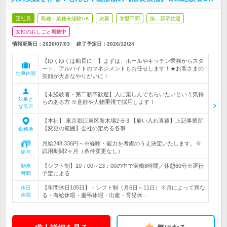
正社員
職種・業種未経験OK
急募
学歴不問
第二新卒歓迎
女性のおしごと掲載中
情報更新日：2026/07/03
終了予定日：
2026/12/24
【ゆくゆくは船長に！】まずは、ホールやキッチン業務からスタ
ート。アルバイトのマネジメントもお任せします！★お客さまの
仕事内容
笑顔が大きなやりがいに！
【未経験者・第二新卒歓迎】人に楽しんでもらいたいという気持
対象と
ちのある方 ※意欲や人物重視で採用します！
なる方
【本社】 東京都江東区新木場2-6-3 【雇い入れ直後】上記事業所
【変更の範囲】会社の定める各事…
勤務地
月給248,336円～※経験・能力を考慮のうえ決定いたします。※
試用期間2ヶ月（条件変更なし）
給与
【シフト制】10：00～23：00の中で実働8時間／休憩60分※運行
勤務
時間
予定による
【年間休日105日】・シフト制（月6日～11日）※月によって異な
休日
休暇
る・有給休暇・慶弔休暇・出産・育児休…