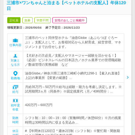
三浦市×ワンちゃんと泊まる【ペットホテルの支配人】年休120
日
正社員
急募
学歴不問
女性のおしごと掲載中
情報更新日：2026/06/04
終了予定日：
2026/11/23
三浦市のペット同伴型ホテル『油壺Globe（あぶらつぼ ぐろー
ぶ）』支配人として、お客様対応から人材育成、経営管理、マネ
仕事内容
ジメントまでお任せします。
【犬好きの方必見／支配人やマネージャー経験を活かせる！】
《必須》ビジネスレベルの日本語力／ホテル業界での管理職経験
対象と
／数値管理の実務経験 など
なる方
油壺Globe／神奈川県三浦市三崎町小網代1298-1 【雇入れ直後】
上記の事業所 【変更の範囲】…
勤務地
月給35万円～50万円※給与は経験・能力を考慮し決定します。※
試用期間3ヵ月（同条件）※固定残業代（月／40時間分：…
給与
420万円～600万円
初年度
年収
シフト制：10：00～19：00（実働8時間／休憩60分）※月の残業
勤務
時間
時間は30時間以内に収まる見込み…
# 【年間休日120日】* 週休2日制（シフト制）※繁忙期・閑散期
休日