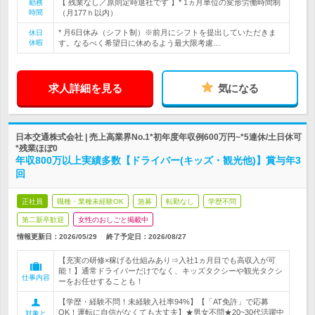
【 残業なし／原則定時退社です 】* 1ヵ月単位の変形労働時間制
勤務
時間
（月177ｈ以内）
* 月6日休み（シフト制）※前月にシフトを提出していただきま
休日
休暇
す。なるべく希望日に休めるよう最大限考慮…
求人詳細を見る
気になる
日本交通株式会社 | 売上高業界No.1*初年度年収例600万円~*5連休/土日休可
*残業ほぼ0
年収800万以上実績多数【ドライバー(キッズ・観光他)】賞与年3
回
正社員
職種・業種未経験OK
急募
転勤なし
学歴不問
第二新卒歓迎
女性のおしごと掲載中
情報更新日：2026/05/29
終了予定日：
2026/08/27
【充実の研修×稼げる仕組みあり⇒入社1ヵ月目でも高収入が可
能！】通常ドライバーだけでなく、キッズタクシーや観光タクシ
仕事内容
ーをお任せすることも！
【学歴・経験不問！未経験入社率94%】【「AT免許」で応募
OK！運転に自信がなくても大丈夫】★男女不問★20~30代活躍中
対象と