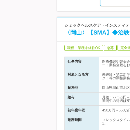
シミックヘルスケア・インスティテュ
〈岡山〉【SMA】◆治
職種・業種未経験OK
急募
完全
仕事内容
医療機関や製薬会
ート業務全般をお
対象となる方
未経験・第二新卒
クト等の調整業務
勤務地
岡山県岡山市北区野
給与
月給：27.5万
期間中の待遇は変
初年度年収
450万円～550万
勤務時間
フレックスタイム
1…