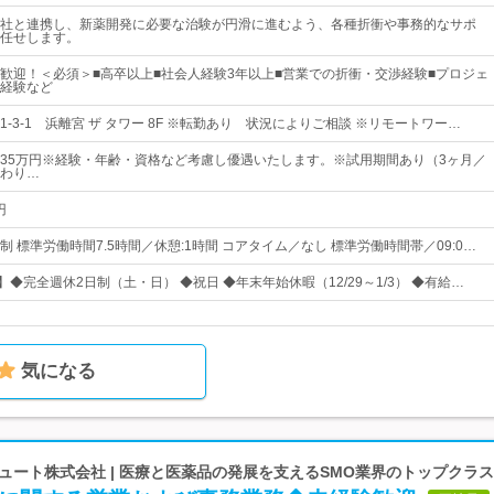
社と連携し、新薬開発に必要な治験が円滑に進むよう、各種折衝や事務的なサポ
任せします。
歓迎！＜必須＞■高卒以上■社会人経験3年以上■営業での折衝・交渉経験■プロジェ
経験など
-3-1 浜離宮 ザ タワー 8F ※転勤あり 状況によりご相談 ※リモートワー…
円～35万円※経験・年齢・資格など考慮し優遇いたします。※試用期間あり（3ヶ月／
わり…
円
 標準労働時間7.5時間／休憩:1時間 コアタイム／なし 標準労働時間帯／09:0…
】◆完全週休2日制（土・日） ◆祝日 ◆年末年始休暇（12/29～1/3） ◆有給…
気になる
ート株式会社 | 医療と医薬品の発展を支えるSMO業界のトップクラ