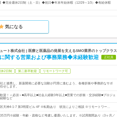
】◆完全週休2日制（土・日）◆祝日◆年末年始休暇（12/29～1/3）◆有給休暇
気になる
ート株式会社 | 医療と医薬品の発展を支えるSMO業界のトップクラ
験に関する営業および事務業務◆未経験歓迎
正社員
週休2日制
第二新卒歓迎
リモートワーク可
社と連携し、新薬開発に必要な治験が円滑に進むよう、各種折衝や事務的なサポ
任せします。
歓迎！＜必須＞■高卒以上■社会人経験3年以上■営業での折衝・交渉経験■プロジェ
経験など
天神4-1-7 第3明星ビル 4F ※転勤あり 状況によりご相談 ※リモートワー…
円～35万円※経験・年齢・資格など考慮し優遇いたします。※試用期間あり（3ヶ月／