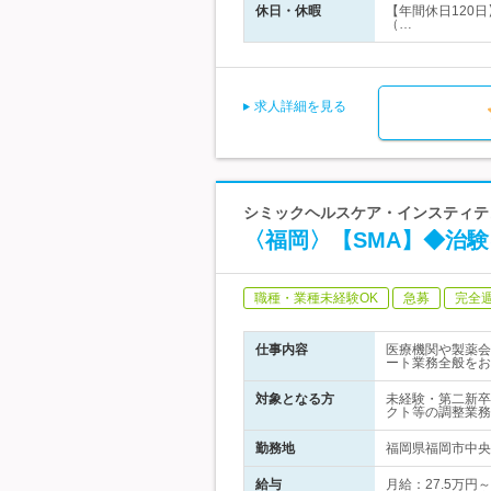
休日・休暇
【年間休日120日
（…
求人詳細を見る
シミックヘルスケア・インスティテュ
〈福岡〉【SMA】◆治
職種・業種未経験OK
急募
完全
仕事内容
医療機関や製薬会
ート業務全般をお
対象となる方
未経験・第二新卒
クト等の調整業務
勤務地
福岡県福岡市中央区
給与
月給：27.5万