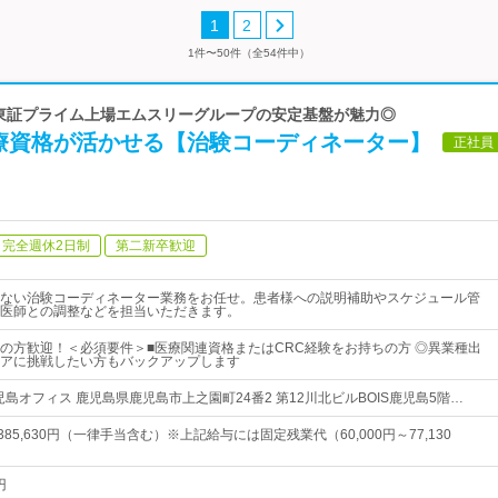
1
2
1件〜50件（全54件中）
 東証プライム上場エムスリーグループの安定基盤が魅力◎
療資格が活かせる【治験コーディネーター】
正社員
完全週休2日制
第二新卒歓迎
ない治験コーディネーター業務をお任せ。患者様への説明補助やスケジュール管
医師との調整などを担当いただきます。
の方歓迎！＜必須要件＞■医療関連資格またはCRC経験をお持ちの方 ◎異業種出
アに挑戦したい方もバックアップします
児島オフィス 鹿児島県鹿児島市上之園町24番2 第12川北ビルBOIS鹿児島5階…
～385,630円（一律手当含む）※上記給与には固定残業代（60,000円～77,130
円