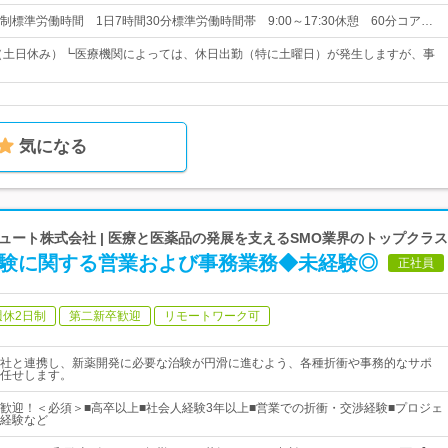
標準労働時間 1日7時間30分標準労働時間帯 9:00～17:30休憩 60分コア…
制（土日休み）┗医療機関によっては、休日出勤（特に土曜日）が発生しますが、事
気になる
ート株式会社 | 医療と医薬品の発展を支えるSMO業界のトップクラ
治験に関する営業および事務業務◆未経験◎
正社員
週休2日制
第二新卒歓迎
リモートワーク可
社と連携し、新薬開発に必要な治験が円滑に進むよう、各種折衝や事務的なサポ
任せします。
歓迎！＜必須＞■高卒以上■社会人経験3年以上■営業での折衝・交渉経験■プロジェ
経験など