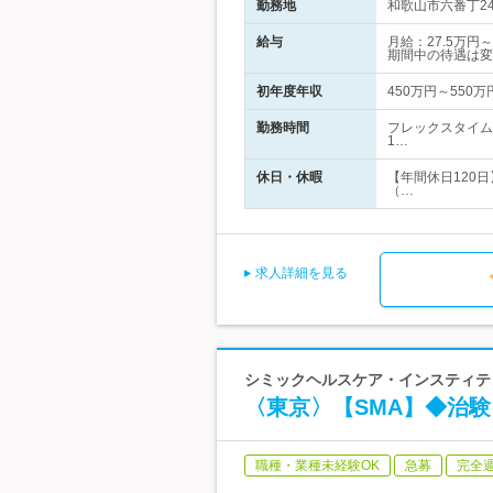
勤務地
和歌山市六番丁2
給与
月給：27.5万
期間中の待遇は変
初年度年収
450万円～550万
勤務時間
フレックスタイム
1…
休日・休暇
【年間休日120日
（…
求人詳細を見る
シミックヘルスケア・インスティテュ
〈東京〉【SMA】◆治
職種・業種未経験OK
急募
完全