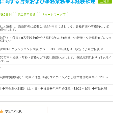
験に関する営業および事務業務◆未経験歓迎
正社員
週休2日制
第二新卒歓迎
リモートワーク可
社と連携し、新薬開発に必要な治験が円滑に進むよう、各種折衝や事務的なサポ
任せします。
歓迎！＜必須＞■高卒以上■社会人経験3年以上■営業での折衝・交渉経験■プロジェ
経験など
町3-1 グランフロント大阪 タワーB 33F ※転勤あり 状況によりご相談 ※…
円～35万円※経験・年齢・資格など考慮し優遇いたします。※試用期間あり（3ヶ月／
わり…
円
制標準労働時間7.5時間／休憩:1時間コアタイム／なし標準労働時間帯／09:00～
】◆完全週休2日制（土・日）◆祝日◆年末年始休暇（12/29～1/3）◆有給休暇
気になる