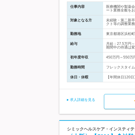
仕事内容
医療機関や製薬会
ート業務全般をお
対象となる方
未経験・第二新卒
クト等の調整業務
勤務地
東京都港区浜松町1
給与
月給：27.5万
期間中の待遇は変
初年度年収
450万円～550万
勤務時間
フレックスタイム制
休日・休暇
【年間休日120日
求人詳細を見る
シミックヘルスケア・インスティテュ