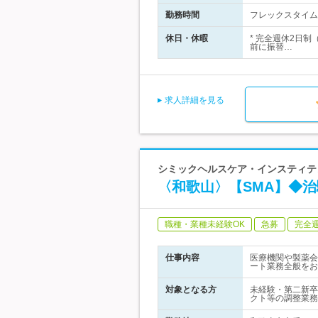
勤務時間
フレックスタイム制
休日・休暇
* 完全週休2日
前に振替…
求人詳細を見る
シミックヘルスケア・インスティテュ
〈和歌山〉【SMA】◆
職種・業種未経験OK
急募
完全
仕事内容
医療機関や製薬会
ート業務全般をお
対象となる方
未経験・第二新卒
クト等の調整業務