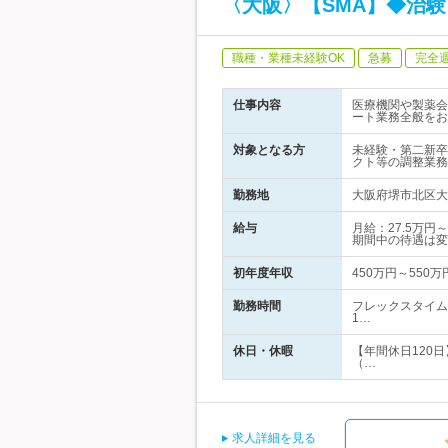
〈大阪〉【SMA】◆治
職種・業種未経験OK
急募
完全
仕事内容
医療機関や製薬会
ート業務全般をお
対象となる方
未経験・第二新卒
クト等の調整業務
勤務地
大阪府堺市北区大深
給与
月給：27.5万
期間中の待遇は変
初年度年収
450万円～550万
勤務時間
フレックスタイム
1…
休日・休暇
【年間休日120日
（…
求人詳細を見る