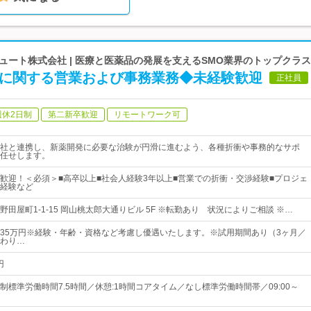
ート株式会社 | 医療と医薬品の発展を支えるSMO業界のトップクラ
験に関する営業および事務業務◆未経験歓迎
正社員
週休2日制
第二新卒歓迎
リモートワーク可
社と連携し、新薬開発に必要な治験が円滑に進むよう、各種折衝や事務的なサポ
任せします。
歓迎！＜必須＞■高卒以上■社会人経験3年以上■営業での折衝・交渉経験■プロジェ
経験など
田屋町1-1-15 岡山桃太郎大通りビル 5F ※転勤あり 状況によりご相談 ※…
円～35万円※経験・年齢・資格など考慮し優遇いたします。※試用期間あり（3ヶ月／
わり…
円
制標準労働時間7.5時間／休憩:1時間コアタイム／なし標準労働時間帯／09:00～