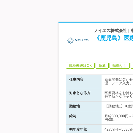
ノイエス株式会社 |
《鹿児島》医
職種未経験OK
急募
転勤なし
仕事内容
新薬開発に欠かせ
理、データ入力、
対象となる方
医療資格をお持ち
身で新たなキャリ
勤務地
【勤務地1】 ■鹿
給与
月給300,000円
円/30…
初年度年収
427万円～553万