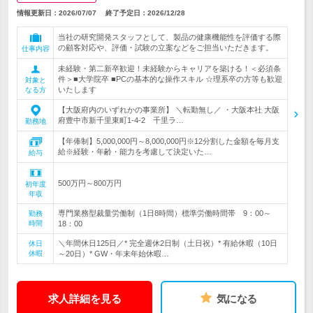
情報更新日：2026/07/07
終了予定日：
2026/12/28
当社の研究開発スタッフとして、製品の健康機能性を評価する際
の顧客対応や、評価・試験の立案などをご担当いただきます。
仕事内容
未経験・第二新卒歓迎！未経験からキャリアを築ける！＜必須条
件＞■大学院卒 ■PCの基本的な操作スキル ☆理系卒の方等も歓迎
対象と
いたします
なる方
【大阪府内のいずれかの事業所】 ＼転勤無し／ ・大阪本社 大阪
府豊中市新千里東町1-4-2 千里ラ…
勤務地
【年俸制】5,000,000円～8,000,000円※12分割した金額を毎月支
給※経験・年齢・能力を考慮して決定いた…
給与
500万円～800万円
初年度
年収
専門業務型裁量労働制（1日8時間）標準労働時間帯 9：00～
勤務
時間
18：00
＼年間休日125日／* 完全週休2日制（土日祝）* 有給休暇（10日
休日
休暇
～20日）* GW・年末年始休暇…
求人詳細を見る
気になる