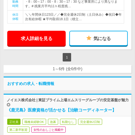
・8：00～17：00・8：30～17：30 など事業所により異なりま
勤務
時間
す。# 残業月平均11ｈ程度残…
＼＼年間休日123日／／◆完全週休2日制（土日休み）◆祝日◆年
休日
休暇
次有給休暇 ★平均取得18.1日（積立…
求人詳細を見る
気になる
1
1～6件 (全6件中)
おすすめの求人・転職情報
ノイエス株式会社 | 東証プライム上場エムスリーグループの安定基盤が魅力
◎
《鹿児島》医療資格が活かせる【治験コーディネーター】
正社員
職種未経験OK
急募
転勤なし
完全週休2日制
第二新卒歓迎
女性のおしごと掲載中