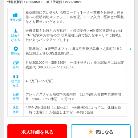
情報更新日：2026/05/13
終了予定日：
2026/10/26
新薬開発に欠かせない治験コーディネーター業務をお任せ。患者
様への説明補助やスケジュール管理、データ入力、医師との調整
仕事内容
などを担当いただきます。
医療資格をお持ちの方歓迎！＜必須要件＞■医療関連資格または
CRC経験をお持ちの方 ◎異業種出身で新たなキャリアに挑戦し
対象と
たい方もバックアップします
なる方
【勤務地1】 ■鹿児島オフィス 鹿児島県鹿児島市上之園町24番2
第12川北ビルBOIS鹿児島5階…
勤務地
月給300,000円～385,630円（一律手当含む）※上記給与には固定
残業代（60,000円～77,130円/30…
給与
427万円～553万円
初年度
年収
フレックスタイム制標準労働時間 1日7時間30分標準労働時間
勤務
時間
帯 9:00～17:30休憩 60分コア…
* 完全週休2日制（土日休み）┗医療機関によっては、休日出勤
休日
休暇
（特に土曜日）が発生しますが、事前に振替…
求人詳細を見る
気になる