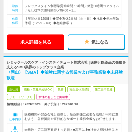
フレックスタイム制標準労働時間7.5時間／休憩:1時間コアタイム
勤務
時間
／なし標準労働時間帯／09:00～1…
【年間休日120日】◆完全週休2日制（土・日）◆祝日◆年末年始
休日
休暇
休暇（12/29～1/3）◆有給休暇（…
求人詳細を見る
気になる
シミックヘルスケア・インスティテュート株式会社 | 医療と医薬品の発展を
支えるSMO業界のトップクラス企業
〈岡山〉【SMA】◆治験に関する営業および事務業務◆未経験
歓迎
正社員
職種・業種未経験OK
急募
完全週休2日制
第二新卒歓迎
リモートワーク可
女性のおしごと掲載中
情報更新日：2026/07/28
終了予定日：
2027/01/18
医療機関や製薬会社と連携し、新薬開発に必要な治験が円滑に進
むよう、各種折衝や事務的なサポート業務全般をお任せします。
仕事内容
未経験・第二新卒歓迎！＜必須＞■高卒以上■社会人経験3年以上