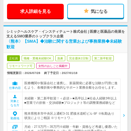
求人詳細を見る
気になる
シミックヘルスケア・インスティテュート株式会社 | 医療と医薬品の発展を
支えるSMO業界のトップクラス企業
〈熊本〉【SMA】◆治験に関する営業および事務業務◆未経験
歓迎
正社員
職種・業種未経験OK
急募
完全週休2日制
第二新卒歓迎
リモートワーク可
女性のおしごと掲載中
情報更新日：2026/07/28
終了予定日：
2027/01/18
医療機関や製薬会社と連携し、新薬開発に必要な治験が円滑に進
むよう、各種折衝や事務的なサポート業務全般をお任せします。
仕事内容
未経験・第二新卒歓迎！＜必須＞■高卒以上■社会人経験3年以上
対象と
■営業での折衝・交渉経験■プロジェクト等の調整業務経験など
なる方
熊本県熊本市中央区上通町3-31 肥後水道町ビル 6F ※転勤あり
状況によりご相談 ※リモートワ…
勤務地
月給：27.5万円～35万円※経験・年齢・資格など考慮し優遇いた