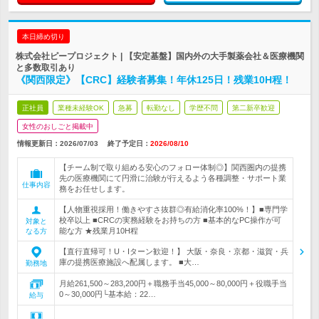
本日締め切り
株式会社ピープロジェクト | 【安定基盤】国内外の大手製薬会社＆医療機関
と多数取引あり
《関西限定》【CRC】経験者募集！年休125日！残業10H程！
正社員
業種未経験OK
急募
転勤なし
学歴不問
第二新卒歓迎
女性のおしごと掲載中
情報更新日：2026/07/03
終了予定日：
2026/08/10
【チーム制で取り組める安心のフォロー体制◎】関西圏内の提携
先の医療機関にて円滑に治験が行えるよう各種調整・サポート業
仕事内容
務をお任せします。
【人物重視採用！働きやすさ抜群◎有給消化率100%！】■専門学
校卒以上 ■CRCの実務経験をお持ちの方 ■基本的なPC操作が可
対象と
能な方 ★残業月10H程
なる方
【直行直帰可！U・Iターン歓迎！】 大阪・奈良・京都・滋賀・兵
庫の提携医療施設へ配属します。 ■大…
勤務地
月給261,500～283,200円＋職務手当45,000～80,000円＋役職手当
0～30,000円└基本給：22…
給与