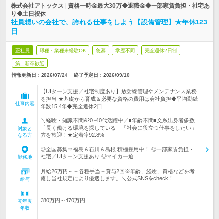
株式会社アトックス | 資格一時金最大30万◆退職金◆一部家賃負担・社宅あ
り◆土日祝休
社員想いの会社で、誇れる仕事をしよう【設備管理】★年休123
日
正社員
職種・業種未経験OK
急募
学歴不問
完全週休2日制
第二新卒歓迎
情報更新日：2026/07/24
終了予定日：
2026/09/10
【UIターン支援／社宅制度あり】放射線管理やメンテナンス業務
を担当 ★基礎から育成＆必要な資格の費用は会社負担◆平均勤続
仕事内容
年数15.4年◆完全週休2日
＼経験・知識不問&20~40代活躍中／■年齢不問■文系出身者多数
「長く働ける環境を探している」「社会に役立つ仕事をしたい」
対象と
方を歓迎！★定着率92.8%
なる方
◎全国募集⇒福島＆石川＆島根 積極採用中！ ◎一部家賃負担・
社宅／UIターン支援あり ◎マイカー通…
勤務地
月給26万円～＋各種手当＋賞与2回※年齢、経験、資格などを考
慮し当社規定により優遇します。＼公式SNSをcheck！…
給与
380万円～470万円
初年度
年収