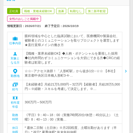
正社員
職種・業種未経験OK
急募
転勤なし
第二新卒歓迎
女性のおしごと掲載中
情報更新日：2026/07/21
終了予定日：
2026/10/19
眼科領域を中心とした臨床試験において、医療機関や製薬会社、
被験者とのコミュニケーションを取りプロジェクトを運営します
仕事内容
★直行直帰メインの働き方
【職種・業界未経験OK】◆人柄・ポテンシャルを重視した採用
◆社内外問わずコミュニケーションを大切にできる方◆CRCの経
対象と
験者は歓迎します。
なる方
☆☆--アクセス抜群！「人形町駅」から徒歩1分--☆☆ 【本社】
東京都中央区日本橋人形町3-4-…
勤務地
【未経験者】月給21万5,000円～32万円【経験者】月給28万5,000
円～※経験・スキルを考慮して決定します。※…
給与
300万円～500万円
初年度
年収
《平日》9：40～18：00（実働7時間20分/休憩：45分以上）《土
勤務
時間
曜》8：40～13：00（実働…
* 週休二日制（土日休）※月2回程度、土曜出勤があります（半
休日
休暇
日）* 祝日* 夏季休暇* 年末年始休暇…