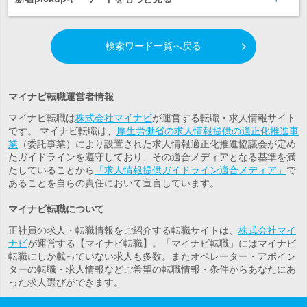
検索ワード一覧へ戻る
マイナビ転職運営者情報
マイナビ転職は
株式会社マイナビ
が運営する転職・求人情報サイト
です。 マイナビ転職は、
厚生労働省の求人情報提供の適正化推進事
業
（委託事業）により設置された求人情報適正化推進協議会が定め
たガイドラインを遵守しており、その適合メディアとなる基準を満
たしていることから
「求人情報提供ガイドライン適合メディア」
で
あることを自らの責任において宣言しています。
マイナビ転職について
正社員の求人・転職情報をご紹介する転職サイトは、
株式会社マイ
ナビ
が運営する【マイナビ転職】。「マイナビ転職」にはマイナビ
転職にしか載っていない求人も多数。また
オペレーター・アポイン
ター
の転職・求人情報などご希望の転職情報・条件からあなたにあ
った求人選びができます。