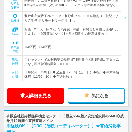
未経験・第二新卒歓迎！＜必須＞■高卒以上■社会人経験3年以上
対象と
■営業での折衝・交渉経験■プロジェクト等の調整業務経験など
なる方
和歌山市六番丁24 ニッセイ和歌山ビル 9F ※転勤あり 状況によ
りご相談 ※リモートワーク可 【…
勤務地
月給：27.5万円～35万円※経験・年齢・資格など考慮し優遇いた
します。※試用期間あり（3ヶ月／期間中の待遇は変わり…
給与
450万円～550万円
初年度
年収
フレックスタイム制標準労働時間7.5時間／休憩:1時間コアタイム
勤務
時間
／なし標準労働時間帯／09:00～1…
【年間休日120日】◆完全週休2日制（土・日）◆祝日◆年末年始
休日
休暇
休暇（12/29～1/3）◆有給休暇（…
求人詳細を見る
気になる
有限会社新赤坂臨床検査センター | ◇設立55年超／安定感抜群のSMO◇残
業月12時間◇直行直帰メイン
未経験OK！【CRC（治験コーディネーター）】★有給消化率
98％