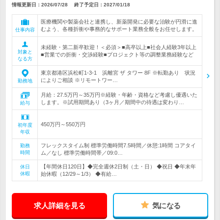
情報更新日：2026/07/28
終了予定日：
2027/01/18
医療機関や製薬会社と連携し、新薬開発に必要な治験が円滑に進
むよう、各種折衝や事務的なサポート業務全般をお任せします。
仕事内容
未経験・第二新卒歓迎！＜必須＞■高卒以上■社会人経験3年以上
対象と
■営業での折衝・交渉経験■プロジェクト等の調整業務経験など
なる方
東京都港区浜松町1-3-1 浜離宮 ザ タワー 8F ※転勤あり 状況
によりご相談 ※リモートワー…
勤務地
月給：27.5万円～35万円※経験・年齢・資格など考慮し優遇いた
します。※試用期間あり（3ヶ月／期間中の待遇は変わり…
給与
450万円～550万円
初年度
年収
フレックスタイム制 標準労働時間7.5時間／休憩:1時間 コアタイ
勤務
時間
ム／なし 標準労働時間帯／09:0…
【年間休日120日】◆完全週休2日制（土・日） ◆祝日 ◆年末年
休日
休暇
始休暇（12/29～1/3） ◆有給…
求人詳細を見る
気になる