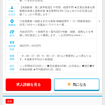
事」いずれかを担当。
【未経験者・第二新卒歓迎】※学歴・経歴不問 ★文系出身者＆異
業種出身者も多数在籍 ★定着率92.8% ◎はじめての正社員も応
対象と
援！しっかり育成します！
なる方
◎全国募集⇒福島＆石川＆島根 積極採用中！ ◎一部家賃負担・
社宅／UIターン支援あり ◎マイカー通…
勤務地
月給26万円～＋各種手当＋賞与2回※年齢、経験、資格などを考
慮し当社規定により優遇します。＼公式SNSをcheck！…
給与
380万円～470万円
初年度
年収
・8：00～17：00・8：30～17：30 など事業所により異なりま
勤務
時間
す。# 残業月平均11ｈ程度残…
＼＼年間休日123日／／◆完全週休2日制（土日休み）◆祝日◆年
休日
休暇
次有給休暇 ★平均取得18.1日（積立…
求人詳細を見る
気になる
新着