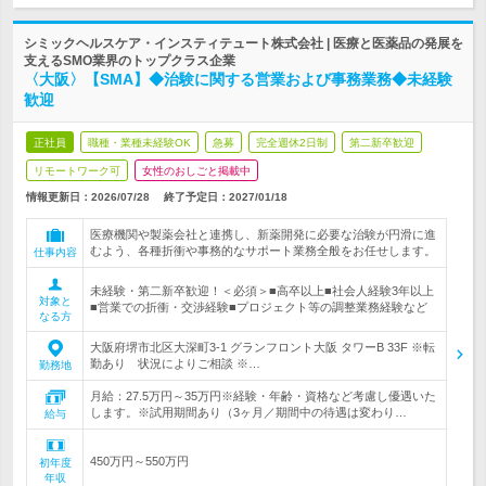
シミックヘルスケア・インスティテュート株式会社 | 医療と医薬品の発展を
支えるSMO業界のトップクラス企業
〈大阪〉【SMA】◆治験に関する営業および事務業務◆未経験
歓迎
正社員
職種・業種未経験OK
急募
完全週休2日制
第二新卒歓迎
リモートワーク可
女性のおしごと掲載中
情報更新日：2026/07/28
終了予定日：
2027/01/18
医療機関や製薬会社と連携し、新薬開発に必要な治験が円滑に進
むよう、各種折衝や事務的なサポート業務全般をお任せします。
仕事内容
未経験・第二新卒歓迎！＜必須＞■高卒以上■社会人経験3年以上
対象と
■営業での折衝・交渉経験■プロジェクト等の調整業務経験など
なる方
大阪府堺市北区大深町3-1 グランフロント大阪 タワーB 33F ※転
勤あり 状況によりご相談 ※…
勤務地
月給：27.5万円～35万円※経験・年齢・資格など考慮し優遇いた
します。※試用期間あり（3ヶ月／期間中の待遇は変わり…
給与
450万円～550万円
初年度
年収