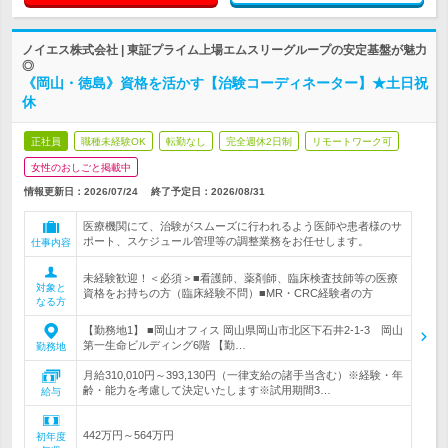
ノイエス株式会社 | 東証プライム上場エムスリーグループの安定基盤が魅力
◎
《岡山・徳島》資格を活かす【治験コーディネーター】★土日祝
休
正社員
職種未経験OK
転勤なし
完全週休2日制
リモートワーク可
女性のおしごと掲載中
情報更新日：2026/07/24
終了予定日：
2026/08/31
医療機関にて、治験がスムーズに行われるよう医師や患者様のサ
ポート、スケジュール管理等の調整業務をお任せします。
仕事内容
未経験歓迎！＜必須＞■看護師、薬剤師、臨床検査技師等の医療
対象と
資格をお持ちの方（臨床経験不問）■MR・CRC経験者の方
なる方
【勤務地1】 ■岡山オフィス 岡山県岡山市北区下石井2-1-3 岡山
第一生命ビルディング6階 【勤…
勤務地
月給310,010円～393,130円（一律支給の諸手当含む）※経験・年
齢・能力を考慮して決定いたします※試用期間3…
給与
442万円～564万円
初年度