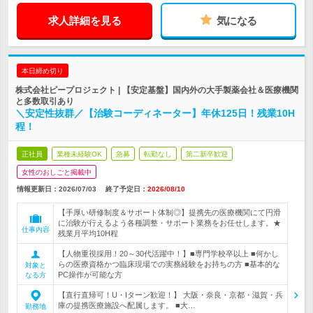
求人詳細を見る
気になる
本日締め切り
株式会社ピープロジェクト | 【安定基盤】国内外の大手製薬会社＆医療機関
と多数取引あり
＼安定性抜群／【治験コーディネーター】年休125日！残業10H
程！
正社員
業種未経験OK
急募
転勤なし
第二新卒歓迎
女性のおしごと掲載中
情報更新日：2026/07/03
終了予定日：
2026/08/10
【手厚い研修制度＆サポート体制◎】提携先の医療機関にて円滑
に治験が行えるよう各種調整・サポート業務をお任せします。★
仕事内容
残業月平均10H程
【人物重視採用！20～30代活躍中！】■専門学校卒以上 ■何かし
らの医療資格かつ臨床現場での実務経験をお持ちの方 ■基本的な
対象と
PC操作が可能な方
なる方
【直行直帰可！U・Iターン歓迎！】 大阪・奈良・京都・滋賀・兵
庫の提携医療施設へ配属します。 ■大…
勤務地