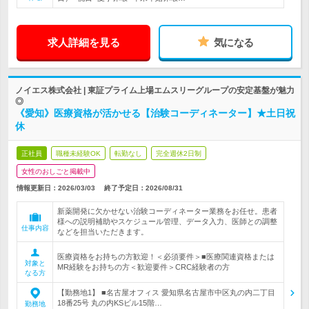
求人詳細を見る
気になる
ノイエス株式会社 | 東証プライム上場エムスリーグループの安定基盤が魅力
◎
《愛知》医療資格が活かせる【治験コーディネーター】★土日祝
休
正社員
職種未経験OK
転勤なし
完全週休2日制
女性のおしごと掲載中
情報更新日：2026/03/03
終了予定日：
2026/08/31
新薬開発に欠かせない治験コーディネーター業務をお任せ。患者
様への説明補助やスケジュール管理、データ入力、医師との調整
仕事内容
などを担当いただきます。
医療資格をお持ちの方歓迎！＜必須要件＞■医療関連資格または
対象と
MR経験をお持ちの方＜歓迎要件＞CRC経験者の方
なる方
【勤務地1】 ■名古屋オフィス 愛知県名古屋市中区丸の内二丁目
18番25号 丸の内KSビル15階…
勤務地