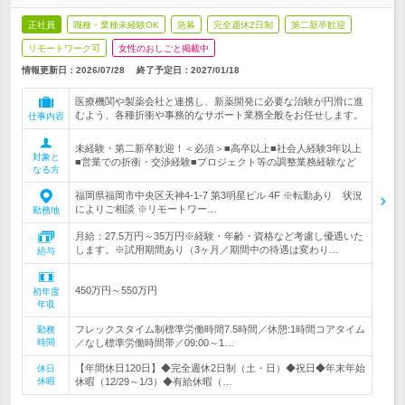
正社員
職種・業種未経験OK
急募
完全週休2日制
第二新卒歓迎
リモートワーク可
女性のおしごと掲載中
情報更新日：2026/07/28
終了予定日：
2027/01/18
医療機関や製薬会社と連携し、新薬開発に必要な治験が円滑に進
むよう、各種折衝や事務的なサポート業務全般をお任せします。
仕事内容
未経験・第二新卒歓迎！＜必須＞■高卒以上■社会人経験3年以上
対象と
■営業での折衝・交渉経験■プロジェクト等の調整業務経験など
なる方
福岡県福岡市中央区天神4-1-7 第3明星ビル 4F ※転勤あり 状況
によりご相談 ※リモートワー…
勤務地
月給：27.5万円～35万円※経験・年齢・資格など考慮し優遇いた
します。※試用期間あり（3ヶ月／期間中の待遇は変わり…
給与
450万円～550万円
初年度
年収
フレックスタイム制標準労働時間7.5時間／休憩:1時間コアタイム
勤務
時間
／なし標準労働時間帯／09:00～1…
【年間休日120日】◆完全週休2日制（土・日）◆祝日◆年末年始
休日
休暇
休暇（12/29～1/3）◆有給休暇（…