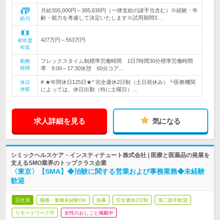
月給300,000円～385,630円（一律支給の諸手当含む）※経験・年
齢・能力を考慮して決定いたします※試用期間3…
給与
427万円～553万円
初年度
年収
フレックスタイム制標準労働時間 1日7時間30分標準労働時間
勤務
時間
帯 9:00～17:30休憩 60分コア…
# ★年間休日125日★* 完全週休2日制（土日祝休み）┗医療機関
休日
休暇
によっては、休日出勤（特に土曜日）…
求人詳細を見る
気になる
シミックヘルスケア・インスティテュート株式会社 | 医療と医薬品の発展を
支えるSMO業界のトップクラス企業
〈東京〉【SMA】◆治験に関する営業および事務業務◆未経験
歓迎
正社員
職種・業種未経験OK
急募
完全週休2日制
第二新卒歓迎
リモートワーク可
女性のおしごと掲載中