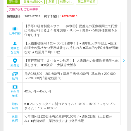
正社員
業種未経験OK
急募
転勤なし
第二新卒歓迎
女性のおしごと掲載中
情報更新日：2026/07/03
終了予定日：
2026/08/10
【手厚い研修制度＆サポート体制◎】提携先の医療機関にて円滑
に治験が行えるよう各種調整・サポート業務や心理評価業務をお
仕事内容
任せします。
【人物重視採用！20～30代活躍中！】■四年制大学卒以上 ■臨床
心理士の資格かつ実務経験をお持ちの方 ■基本的なPC操作が可能
対象と
な方 ★残業月平均10H程
なる方
【直行直帰可！U・Iターン歓迎！】 大阪府内の提携医療施設へ配
属します。 ■大阪府 ・大阪府大阪市…
勤務地
月給238,500～261,600円＋職務手当46,000円└基本給：200,000
～220,000円└固定残業代：…
給与
420万円～457万円
初年度
年収
# ■フレックスタイム制コアタイム：10:00～15:00フレキシブル
勤務
時間
タイム：7:00～10:00／…
＼年間休日125日＆有給取得率100%／■週休2日制（土日祝休
休日
休暇
み）■代替休暇（業務状況により休日出勤…