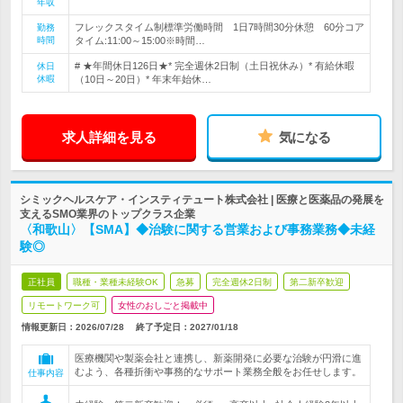
年収
フレックスタイム制標準労働時間 1日7時間30分休憩 60分コア
勤務
時間
タイム:11:00～15:00※時間…
# ★年間休日126日★* 完全週休2日制（土日祝休み）* 有給休暇
休日
休暇
（10日～20日）* 年末年始休…
求人詳細を見る
気になる
シミックヘルスケア・インスティテュート株式会社 | 医療と医薬品の発展を
支えるSMO業界のトップクラス企業
〈和歌山〉【SMA】◆治験に関する営業および事務業務◆未経
験◎
正社員
職種・業種未経験OK
急募
完全週休2日制
第二新卒歓迎
リモートワーク可
女性のおしごと掲載中
情報更新日：2026/07/28
終了予定日：
2027/01/18
医療機関や製薬会社と連携し、新薬開発に必要な治験が円滑に進
むよう、各種折衝や事務的なサポート業務全般をお任せします。
仕事内容