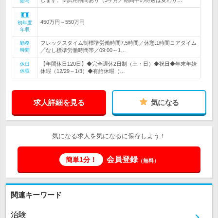
します。※試用期間あり（3ヶ月／期間中の待遇は変わり…
給与
450万円～550万円
初年度
年収
フレックスタイム制標準労働時間7.5時間／休憩:1時間コアタイム
勤務
時間
／なし標準労働時間帯／09:00～1…
【年間休日120日】◆完全週休2日制（土・日）◆祝日◆年末年始
休日
休暇
休暇（12/29～1/3）◆有給休暇（…
求人詳細を見る
気になる
気になる求人を気になるに保存しよう！
会員登録
簡単1分！
（無料）
関連キーワード
治験