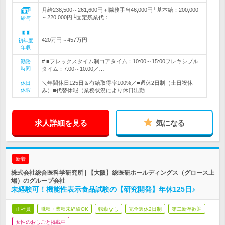
月給238,500～261,600円＋職務手当46,000円└基本給：200,000
～220,000円└固定残業代：…
給与
420万円～457万円
初年度
年収
# ■フレックスタイム制コアタイム：10:00～15:00フレキシブル
勤務
時間
タイム：7:00～10:00／…
＼年間休日125日＆有給取得率100%／■週休2日制（土日祝休
休日
休暇
み）■代替休暇（業務状況により休日出勤…
求人詳細を見る
気になる
新着
株式会社総合医科学研究所 | 【大阪】総医研ホールディングス（グロース上
場）のグループ会社
未経験可！機能性表示食品試験の【研究開発】年休125日♪
正社員
職種・業種未経験OK
転勤なし
完全週休2日制
第二新卒歓迎
女性のおしごと掲載中