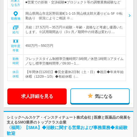
対象と
■営業での折衝・交渉経験■プロジェクト等の調整業務経験など
なる方
岡山県岡山市北区野田屋町1-1-15 岡山桃太郎大通りビル 5F ※転
勤あり 状況によりご相談 ※…
勤務地
月給：27.5万円～35万円※経験・年齢・資格など考慮し優遇いた
します。※試用期間あり（3ヶ月／期間中の待遇は変わり…
給与
450万円～550万円
初年度
年収
フレックスタイム制標準労働時間7.5時間／休憩:1時間コアタイム
勤務
時間
／なし標準労働時間帯／09:00～1…
【年間休日120日】◆完全週休2日制（土・日）◆祝日◆年末年始
休日
休暇
休暇（12/29～1/3）◆有給休暇（…
求人詳細を見る
気になる
シミックヘルスケア・インスティテュート株式会社 | 医療と医薬品の発展を
支えるSMO業界のトップクラス企業
〈福岡〉【SMA】◆治験に関する営業および事務業務◆未経験
歓迎