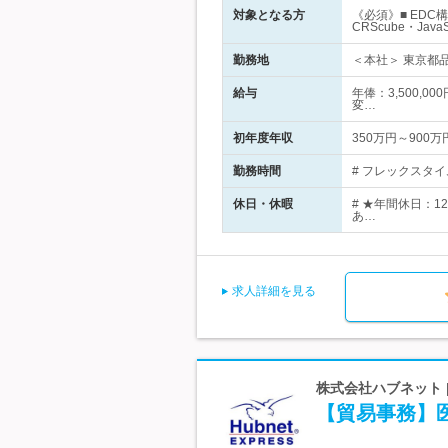
対象となる方
《必須》■ EDC
CRScube・Ja
勤務地
＜本社＞ 東京都品
給与
年俸：3,500,0
変…
初年度年収
350万円～900万
勤務時間
# フレックスタイム制
休日・休暇
# ★年間休日：
あ…
求人詳細を見る
株式会社ハブネット 
【貿易事務】