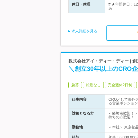
休日・休暇
# ★年間休日：
あ…
求人詳細を見る
株式会社アイ・ディー・ディー | 
＼創立30年以上のCRO
急募
転勤なし
完全週休2日制
仕事内容
CROとして海外
る営業ポジション
対象となる方
＜経験者歓迎！＞
持ちの方歓迎！
勤務地
＜本社＞ 東京都品
給与
年俸：6,000,0