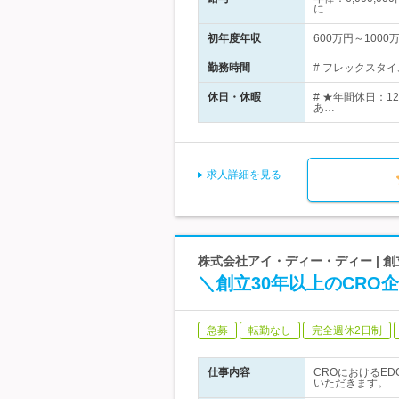
に…
初年度年収
600万円～1000
勤務時間
# フレックスタイム制
休日・休暇
# ★年間休日：
あ…
求人詳細を見る
株式会社アイ・ディー・ディー | 
＼創立30年以上のCR
急募
転勤なし
完全週休2日制
仕事内容
CROにおけるE
いただきます。