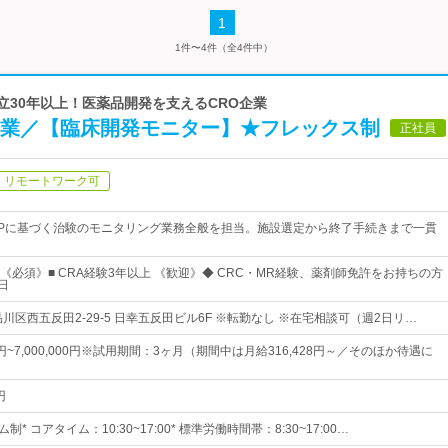
1
1件〜4件（全4件中）
創立30年以上！医薬品開発を支えるCRO企業
O企業／【臨床開発モニター】★フレックス制
正社員
リモートワーク可
CPに基づく治験のモニタリング業務全般を担当。施設選定から終了手続きまで一貫
《必須》■ CRA経験3年以上 《歓迎》◆ CRC・MR経験、薬剤師免許をお持ちの方
日
川区西五反田2-29-5 日幸五反田ビル6F ※転勤なし ※在宅相談可（週2日リ…
00円~7,000,000円※試用期間：3ヶ月（期間中は月給316,428円～／そのほか待遇に
円
* コアタイム：10:30~17:00* 標準労働時間帯：8:30~17:00…