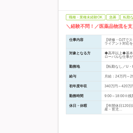
職種・業種未経験OK
急募
転勤
＼経験不問！／医薬品物流を支
仕事内容
【研修・OJTで
ライアント対応を
対象となる方
◆高卒以上◆基本
ローバルな仕事が
勤務地
【転勤なし／U・I
給与
月給：24万円～
初年度年収
340万円～420万
勤務時間
9:00～18:0
休日・休暇
【年間休日120
産・育児…