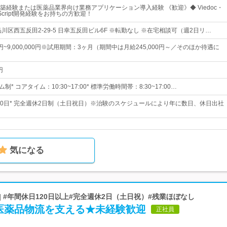
構築経験または医薬品業界向け業務アプリケーション導入経験 《歓迎》◆ Viedoc・
vaScript開発経験をお持ちの方歓迎！
川区西五反田2-29-5 日幸五反田ビル6F ※転勤なし ※在宅相談可（週2日リ…
00円~9,000,000円※試用期間：3ヶ月（期間中は月給245,000円～／そのほか待遇に
円
* コアタイム：10:30~17:00* 標準労働時間帯：8:30~17:00…
120日* 完全週休2日制（土日祝日）※治験のスケジュールにより年に数日、休日出社
気になる
| #年間休日120日以上#完全週休2日（土日祝）#残業ほぼなし
医薬品物流を支える★未経験歓迎
正社員