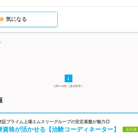
気になる
中
1
1件〜4件（全4件中）
報
 東証プライム上場エムスリーグループの安定基盤が魅力◎
療資格が活かせる【治験コーディネーター】
正社員