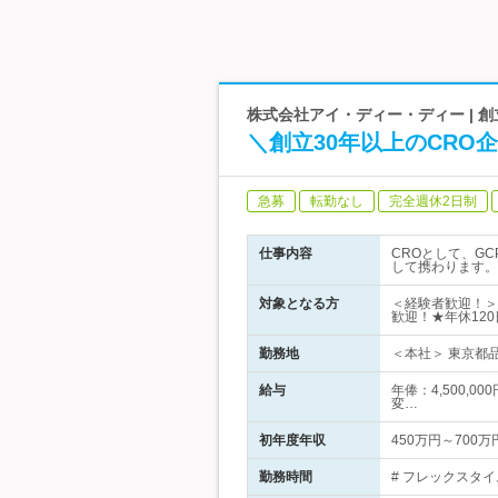
株式会社アイ・ディー・ディー | 
＼創立30年以上のCR
急募
転勤なし
完全週休2日制
仕事内容
CROとして、G
して携わります。
対象となる方
＜経験者歓迎！＞
歓迎！★年休120
勤務地
＜本社＞ 東京都品
給与
年俸：4,500,0
変…
初年度年収
450万円～700万
勤務時間
# フレックスタイム制