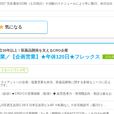
120日* 完全週休2日制（土日祝日）※治験のスケジュールにより年に数日、休日出社
気になる
創立30年以上！医薬品開発を支えるCRO企業
企業／【企画営業】★年休120日★フレックス
正社
リモートワーク可
クライアントへの企画・提案営業を担当。医薬品開発に関する多様なニーズに応え
です。
《必須》■ CROでの営業経験 《歓迎》◆ 経営思考力・管理職志向・英語上級をお
川区西五反田2-29-5 日幸五反田ビル6F ※転勤なし ※在宅相談可（週2日リ…
00円~10,000,000円※試用期間：3ヶ月（期間中は月給423,571円～／そのほか待遇