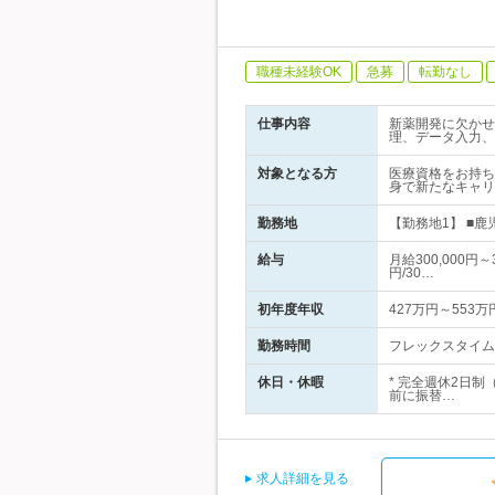
職種未経験OK
急募
転勤なし
仕事内容
新薬開発に欠かせ
理、データ入力、
対象となる方
医療資格をお持ち
身で新たなキャリ
勤務地
【勤務地1】 ■鹿
給与
月給300,000円
円/30…
初年度年収
427万円～553万
勤務時間
フレックスタイム制
休日・休暇
* 完全週休2日
前に振替…
求人詳細を見る