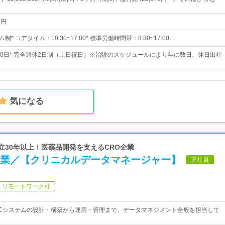
万円
* コアタイム：10:30~17:00* 標準労働時間帯：8:30~17:00…
120日* 完全週休2日制（土日祝日）※治験のスケジュールにより年に数日、休日出社
気になる
創立30年以上！医薬品開発を支えるCRO企業
O企業／【クリニカルデータマネージャー】
正社員
リモートワーク可
DCシステムの設計・構築から運用・管理まで、データマネジメント全般を担当して