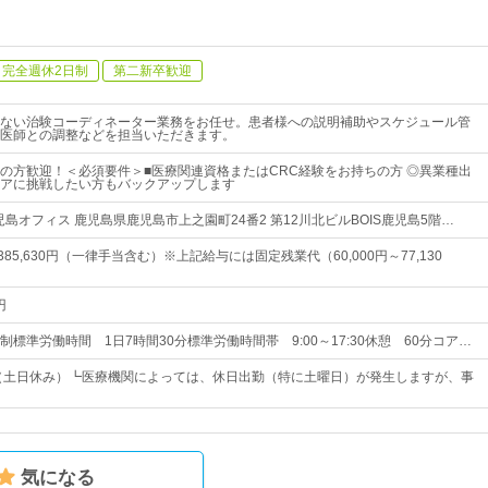
完全週休2日制
第二新卒歓迎
ない治験コーディネーター業務をお任せ。患者様への説明補助やスケジュール管
医師との調整などを担当いただきます。
の方歓迎！＜必須要件＞■医療関連資格またはCRC経験をお持ちの方 ◎異業種出
アに挑戦したい方もバックアップします
児島オフィス 鹿児島県鹿児島市上之園町24番2 第12川北ビルBOIS鹿児島5階…
～385,630円（一律手当含む）※上記給与には固定残業代（60,000円～77,130
円
標準労働時間 1日7時間30分標準労働時間帯 9:00～17:30休憩 60分コア…
制（土日休み）┗医療機関によっては、休日出勤（特に土曜日）が発生しますが、事
気になる