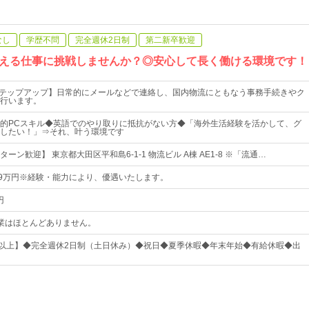
なし
学歴不問
完全週休2日制
第二新卒歓迎
える仕事に挑戦しませんか？◎安心して長く働ける環境です！
ステップアップ】日常的にメールなどで連絡し、国内物流にともなう事務手続きやク
行います。
的PCスキル◆英語でのやり取りに抵抗がない方◆「海外生活経験を活かして、グ
したい！」⇒それ、叶う環境です
ターン歓迎】 東京都大田区平和島6-1-1 物流ビル A棟 AE1-8 ※「流通…
29万円※経験・能力により、優遇いたします。
円
0※残業はほとんどありません。
日以上】◆完全週休2日制（土日休み）◆祝日◆夏季休暇◆年末年始◆有給休暇◆出