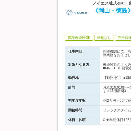
ノイエス株式会社 |
《岡山・徳島
職種未経験OK
転勤なし
完全週
仕事内容
医療機関にて、治
整業務をお任せし
対象となる方
未経験歓迎！＜必
■MR・CRC経験
勤務地
【勤務地1】 ■岡
給与
月給310,010
す※試用期間3…
初年度年収
442万円～564万
勤務時間
フレックスタイム制
休日・休暇
# ★年間休日12