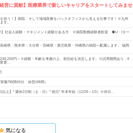
経営に貢献】医療業界で新しいキャリアをスタートしてみませ
を担う！】病院、そして地域医療をバックオフィスから支える仕事です！※九州
ます。
躍中】社会人経験・マネジメント経験がある方 ※病院勤務経験者歓迎 ◆U・Iター
長崎県・熊本県・大分県・宮崎県・鹿児島県・沖縄県の病院へ配属します。 福岡
249,200円～※経験・年齢を考慮の上、初任給を決定します。※試用期間あり：6
変更…
円
5（実働7時間45分 休憩1時間）
日以上】* 週休2日制（土・日）* 祝日* 年末年始（12/29～1/3）※休日…
気になる