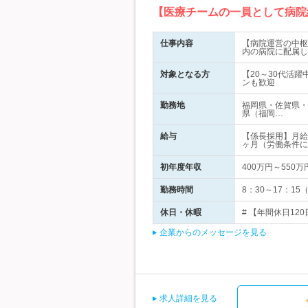
【医療チームの一員として病院
仕事内容
【病院運営の中枢
内の病院に配属し
対象となる方
【20～30代活
ンも歓迎
勤務地
福岡県・佐賀県・
県（福岡…
給与
【係長採用】月給
ヶ月（労働条件に
初年度年収
400万円～550万
勤務時間
8：30～17：1
休日・休暇
# 【年間休日120
企業からのメッセージを見る
求人詳細を見る