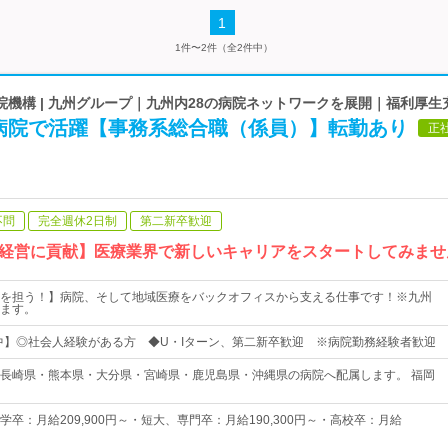
1
1件〜2件（全2件中）
機構 | 九州グループ｜九州内28の病院ネットワークを展開｜福利厚生
病院で活躍【事務系総合職（係員）】転勤あり
正
不問
完全週休2日制
第二新卒歓迎
経営に貢献】医療業界で新しいキャリアをスタートしてみませ
を担う！】病院、そして地域医療をバックオフィスから支える仕事です！※九州
ます。
躍中】◎社会人経験がある方 ◆U・Iターン、第二新卒歓迎 ※病院勤務経験者歓迎
長崎県・熊本県・大分県・宮崎県・鹿児島県・沖縄県の病院へ配属します。 福岡
卒：月給209,900円～・短大、専門卒：月給190,300円～・高校卒：月給