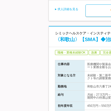
求人詳細を見る
シミックヘルスケア・インスティテュ
〈和歌山〉【SMA】◆
職種・業種未経験OK
急募
完全
仕事内容
医療機関や製薬会
ート業務全般をお
対象となる方
未経験・第二新卒
クト等の調整業務
勤務地
和歌山市六番丁2
給与
月給：27.5万
期間中の待遇は変
初年度年収
450万円～550万