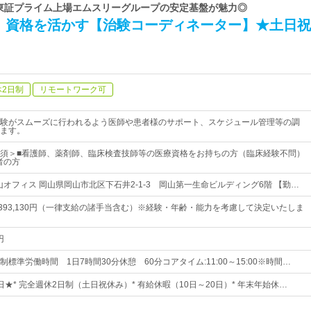
 東証プライム上場エムスリーグループの安定基盤が魅力◎
》資格を活かす【治験コーディネーター】★土日祝
休2日制
リモートワーク可
験がスムーズに行われるよう医師や患者様のサポート、スケジュール管理等の調
ます。
須＞■看護師、薬剤師、臨床検査技師等の医療資格をお持ちの方（臨床経験不問）
者の方
山オフィス 岡山県岡山市北区下石井2-1-3 岡山第一生命ビルディング6階 【勤…
円～393,130円（一律支給の諸手当含む）※経験・年齢・能力を考慮して決定いたしま
円
標準労働時間 1日7時間30分休憩 60分コアタイム:11:00～15:00※時間…
6日★* 完全週休2日制（土日祝休み）* 有給休暇（10日～20日）* 年末年始休…