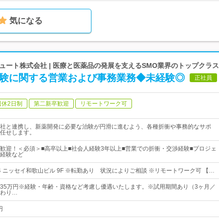
気になる
ート株式会社 | 医療と医薬品の発展を支えるSMO業界のトップクラ
治験に関する営業および事務業務◆未経験◎
正社員
週休2日制
第二新卒歓迎
リモートワーク可
社と連携し、新薬開発に必要な治験が円滑に進むよう、各種折衝や事務的なサポ
任せします。
歓迎！＜必須＞■高卒以上■社会人経験3年以上■営業での折衝・交渉経験■プロジェ
経験など
4 ニッセイ和歌山ビル 9F ※転勤あり 状況によりご相談 ※リモートワーク可 【…
円～35万円※経験・年齢・資格など考慮し優遇いたします。※試用期間あり（3ヶ月／
わり…
円