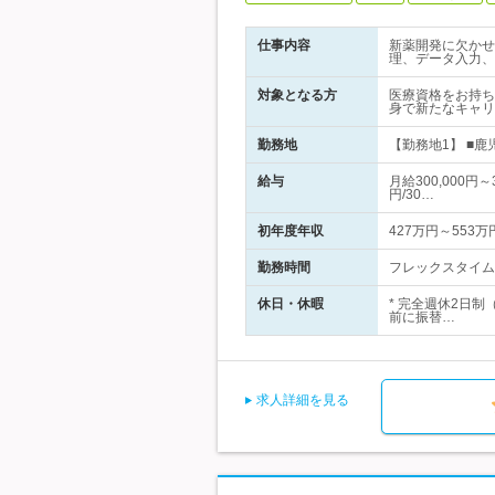
仕事内容
新薬開発に欠かせ
理、データ入力、
対象となる方
医療資格をお持ち
身で新たなキャリ
勤務地
【勤務地1】 ■鹿
給与
月給300,000円
円/30…
初年度年収
427万円～553万
勤務時間
フレックスタイム制
休日・休暇
* 完全週休2日
前に振替…
求人詳細を見る