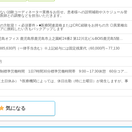
ない治験コーディネーター業務をお任せ。患者様への説明補助やスケジュール管
医師との調整などを担当いただきます。
の方歓迎！＜必須要件＞■医療関連資格またはCRC経験をお持ちの方 ◎異業種出
アに挑戦したい方もバックアップします
児島オフィス 鹿児島県鹿児島市上之園町24番2 第12川北ビルBOIS鹿児島5階…
～385,630円（一律手当含む）※上記給与には固定残業代（60,000円～77,130
円
標準労働時間 1日7時間30分標準労働時間帯 9:00～17:30休憩 60分コア…
制（土日休み）┗医療機関によっては、休日出勤（特に土曜日）が発生しますが、事
気になる