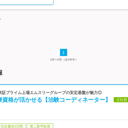
中
1
1件〜2件（全2件中）
報
 東証プライム上場エムスリーグループの安定基盤が魅力◎
療資格が活かせる【治験コーディネーター】
正社員
完全週休2日制
第二新卒歓迎