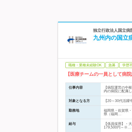
独立行政法人国立病院
九州内の国立
職種・業種未経験OK
急募
学歴
【医療チームの一員として病院
仕事内容
【病院運営の中枢
内の病院に配属し
対象となる方
【20～30代活
勤務地
福岡県・佐賀県・
県（福岡…
給与
【係員採用】・大学
179,500円～※…