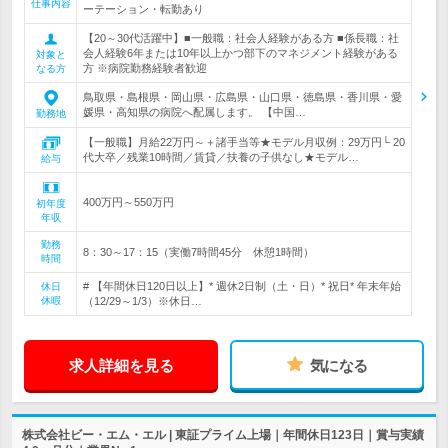
仕事内容
ーテーション・転勤あり
【20～30代活躍中】■一般職：社会人経験がある方 ■係長職：社
会人経験6年または10年以上かつ部下のマネジメント経験がある
対象と
方 ※病院勤務経験者歓迎
なる方
鳥取県・島根県・岡山県・広島県・山口県・徳島県・香川県・愛
媛県・高知県の病院へ配属します。 【中国…
勤務地
【一般職】月給22万円～＋諸手当等★モデル月収例：29万円└ 20
代大卒／残業10時間／賃貸／扶養の子供なし★モデル…
給与
400万円～550万円
初年度
年収
勤務
8：30～17：15（実働7時間45分 休憩1時間）
時間
# 【年間休日120日以上】* 週休2日制（土・日）* 祝日* 年末年始
休日
休暇
（12/29～1/3）※休日…
求人詳細を見る
気になる
株式会社ビー・エム・エル | 東証プライム上場｜年間休日123日｜賞与実績