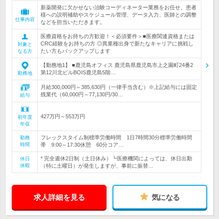
新薬開発に欠かせない治験コーディネーター業務をお任せ。患者
様への説明補助やスケジュール管理、データ入力、医師との調整
仕事内容
などを担当いただきます。
医療資格をお持ちの方歓迎！＜必須要件＞■医療関連資格または
CRC経験をお持ちの方 ◎異業種出身で新たなキャリアに挑戦し
対象と
たい方もバックアップします
なる方
【勤務地1】 ■鹿児島オフィス 鹿児島県鹿児島市上之園町24番2
第12川北ビルBOIS鹿児島5階…
勤務地
月給300,000円～385,630円（一律手当含む）※上記給与には固定
残業代（60,000円～77,130円/30…
給与
427万円～553万円
初年度
年収
フレックスタイム制標準労働時間 1日7時間30分標準労働時間
勤務
時間
帯 9:00～17:30休憩 60分コア…
* 完全週休2日制（土日休み）┗医療機関によっては、休日出勤
休日
休暇
（特に土曜日）が発生しますが、事前に振替…
求人詳細を見る
気になる