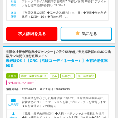
フレックスタイム制標準労働時間7.5時間／休憩:1時間コアタイム
勤務
時間
／なし標準労働時間帯／09:00～1…
【年間休日120日】◆完全週休2日制（土・日）◆祝日◆年末年始
休日
休暇
休暇（12/29～1/3）◆有給休暇（…
求人詳細を見る
気になる
有限会社新赤坂臨床検査センター | ◇設立55年超／安定感抜群のSMO◇残
業月12時間◇直行直帰メイン
未経験OK！【CRC（治験コーディネーター）】★有給消化率
98％
正社員
職種・業種未経験OK
急募
転勤なし
第二新卒歓迎
女性のおしごと掲載中
情報更新日：2026/07/21
終了予定日：
2026/10/19
眼科領域を中心とした臨床試験において、医療機関や製薬会社、
被験者とのコミュニケーションを取りプロジェクトを運営します
仕事内容
★直行直帰メインの働き方
【職種・業界未経験OK】◆人柄・ポテンシャルを重視した採用
◆社内外問わずコミュニケーションを大切にできる方◆CRCの経
対象と