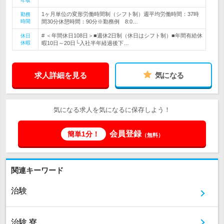
年収
1ヶ月単位の変形労働時間制（シフト制）週平均労働時間：37時
勤務
時間
間30分休憩時間：90分※勤務例 8:0…
# ＜年間休日108日＞■週休2日制（休日はシフト制）■年間有給休
休日
休暇
暇10日～20日└入社半年経過後下…
求人詳細を見る
気になる
気になる求人を気になるに保存しよう！
会員登録
簡単1分！
（無料）
関連キーワード
治験
治験 寮