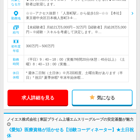
験者は歓迎します。
なる方
☆☆--アクセス抜群！「人形町駅」から徒歩1分--☆☆ 【本社】
東京都中央区日本橋人形町3-4-…
勤務地
【未経験者】月給21万5,000円～32万円【経験者】月給28万5,000
円～※経験・スキルを考慮して決定します。※…
給与
300万円～500万円
初年度
年収
《平日》9：40～18：00（実働7時間20分/休憩：45分以上）《土
勤務
時間
曜》8：40～13：00（実働…
* 週休二日制（土日休）※月2回程度、土曜出勤があります（半
休日
休暇
日）* 祝日* 夏季休暇* 年末年始休暇…
求人詳細を見る
気になる
ノイエス株式会社 | 東証プライム上場エムスリーグループの安定基盤が魅力
◎
《愛知》医療資格が活かせる【治験コーディネーター】★土日祝
休