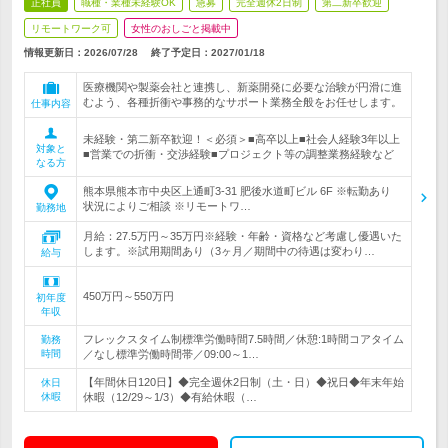
正社員
職種・業種未経験OK
急募
完全週休2日制
第二新卒歓迎
リモートワーク可
女性のおしごと掲載中
情報更新日：2026/07/28
終了予定日：
2027/01/18
医療機関や製薬会社と連携し、新薬開発に必要な治験が円滑に進
むよう、各種折衝や事務的なサポート業務全般をお任せします。
仕事内容
未経験・第二新卒歓迎！＜必須＞■高卒以上■社会人経験3年以上
対象と
■営業での折衝・交渉経験■プロジェクト等の調整業務経験など
なる方
熊本県熊本市中央区上通町3-31 肥後水道町ビル 6F ※転勤あり
状況によりご相談 ※リモートワ…
勤務地
月給：27.5万円～35万円※経験・年齢・資格など考慮し優遇いた
します。※試用期間あり（3ヶ月／期間中の待遇は変わり…
給与
450万円～550万円
初年度
年収
フレックスタイム制標準労働時間7.5時間／休憩:1時間コアタイム
勤務
時間
／なし標準労働時間帯／09:00～1…
【年間休日120日】◆完全週休2日制（土・日）◆祝日◆年末年始
休日
休暇
休暇（12/29～1/3）◆有給休暇（…