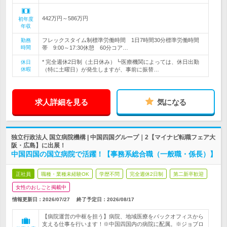
442万円～586万円
初年度
年収
フレックスタイム制標準労働時間 1日7時間30分標準労働時間
勤務
時間
帯 9:00～17:30休憩 60分コア…
* 完全週休2日制（土日休み）┗医療機関によっては、休日出勤
休日
休暇
（特に土曜日）が発生しますが、事前に振替…
求人詳細を見る
気になる
独立行政法人 国立病院機構 | 中国四国グループ｜2【マイナビ転職フェア大
阪・広島】に出展！
中国四国の国立病院で活躍！【事務系総合職（一般職・係長）】
正社員
職種・業種未経験OK
学歴不問
完全週休2日制
第二新卒歓迎
女性のおしごと掲載中
情報更新日：2026/07/27
終了予定日：
2026/08/17
【病院運営の中枢を担う】病院、地域医療をバックオフィスから
支える仕事を行います！※中国四国内の病院に配属。※ジョブロ