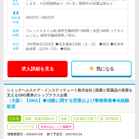
します。※試用期間あり（3ヶ月／期間中の待遇は変わり…
給与
450万円～550万円
初年度
年収
フレックスタイム制 標準労働時間7.5時間／休憩:1時間 コアタイ
勤務
時間
ム／なし 標準労働時間帯／09:0…
【年間休日120日】◆完全週休2日制（土・日） ◆祝日 ◆年末年
休日
休暇
始休暇（12/29～1/3） ◆有給…
求人詳細を見る
気になる
シミックヘルスケア・インスティテュート株式会社 | 医療と医薬品の発展を
支えるSMO業界のトップクラス企業
〈大阪〉【SMA】◆治験に関する営業および事務業務◆未経験
歓迎
正社員
職種・業種未経験OK
急募
完全週休2日制
第二新卒歓迎
リモートワーク可
女性のおしごと掲載中
情報更新日：2026/07/28
終了予定日：
2027/01/18