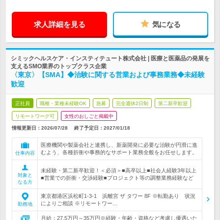
求人詳細を見る
気になる
シミックヘルスケア・インスティテュート株式会社 | 医療と医薬品の発展を
支えるSMO業界のトップクラス企業
〈東京〉【SMA】◆治験に関する営業および事務業務◆未経験
歓迎
正社員
職種・業種未経験OK
急募
完全週休2日制
第二新卒歓迎
リモートワーク可
女性のおしごと掲載中
情報更新日：2026/07/28
終了予定日：
2027/01/18
医療機関や製薬会社と連携し、新薬開発に必要な治験が円滑に進
むよう、各種折衝や事務的なサポート業務全般をお任せします。
仕事内容
未経験・第二新卒歓迎！＜必須＞■高卒以上■社会人経験3年以上
対象と
■営業での折衝・交渉経験■プロジェクト等の調整業務経験など
なる方
東京都港区浜松町1-3-1 浜離宮 ザ タワー 8F ※転勤あり 状況
によりご相談 ※リモートワー…
勤務地
月給：27.5万円～35万円※経験・年齢・資格など考慮し優遇いた