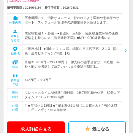
女性のおしごと掲載中
情報更新日：2026/07/24
終了予定日：
2026/08/31
医療機関にて、治験がスムーズに行われるよう医師や患者様のサ
ポート、スケジュール管理等の調整業務をお任せします。
仕事内容
未経験歓迎！＜必須＞■看護師、薬剤師、臨床検査技師等の医療
対象と
資格をお持ちの方（臨床経験不問）■MR・CRC経験者の方
なる方
【勤務地1】 ■岡山オフィス 岡山県岡山市北区下石井2-1-3 岡山
第一生命ビルディング6階 【勤…
勤務地
月給310,010円～393,130円（一律支給の諸手当含む）※経験・年
齢・能力を考慮して決定いたします※試用期間3…
給与
442万円～564万円
初年度
年収
フレックスタイム制標準労働時間 1日7時間30分休憩 60分コア
勤務
時間
タイム:11:00～15:00※時間…
# ★年間休日126日★* 完全週休2日制（土日祝休み）* 有給休暇
休日
休暇
（10日～20日）* 年末年始休…
求人詳細を見る
気になる