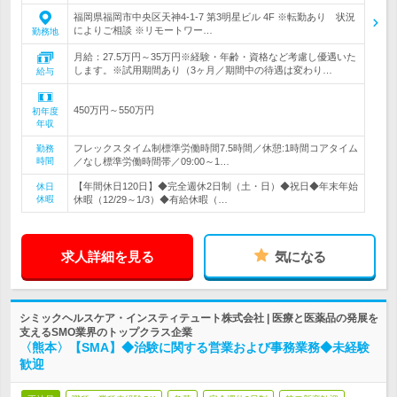
福岡県福岡市中央区天神4-1-7 第3明星ビル 4F ※転勤あり 状況
によりご相談 ※リモートワー…
勤務地
月給：27.5万円～35万円※経験・年齢・資格など考慮し優遇いた
します。※試用期間あり（3ヶ月／期間中の待遇は変わり…
給与
450万円～550万円
初年度
年収
フレックスタイム制標準労働時間7.5時間／休憩:1時間コアタイム
勤務
時間
／なし標準労働時間帯／09:00～1…
【年間休日120日】◆完全週休2日制（土・日）◆祝日◆年末年始
休日
休暇
休暇（12/29～1/3）◆有給休暇（…
求人詳細を見る
気になる
シミックヘルスケア・インスティテュート株式会社 | 医療と医薬品の発展を
支えるSMO業界のトップクラス企業
〈熊本〉【SMA】◆治験に関する営業および事務業務◆未経験
歓迎