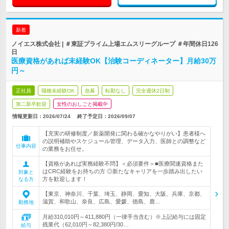
新着
ノイエス株式会社 | ＃東証プライム上場エムスリーグループ ＃年間休日126
日
医療資格があれば未経験OK【治験コーディネーター】月給30万
円～
正社員
職種未経験OK
急募
転勤なし
完全週休2日制
第二新卒歓迎
女性のおしごと掲載中
情報更新日：2026/07/24
終了予定日：
2026/09/07
【充実の研修制度／新薬開発に関わる確かなやりがい】患者様へ
の説明補助やスケジュール管理、データ入力、医師との調整など
仕事内容
の業務をお任せ。
【資格があれば実務経験不問】＜必須要件＞■医療関連資格また
はCRC経験をお持ちの方 ◎新たなキャリアを一歩踏み出したい
対象と
方を歓迎します！
なる方
【東京、神奈川、千葉、埼玉、静岡、愛知、大阪、兵庫、京都、
滋賀、和歌山、奈良、広島、愛媛、徳島、鹿…
勤務地
月給310,010円～411,880円（一律手当含む）※上記給与には固定
残業代（62,010円～82,380円/30…
給与