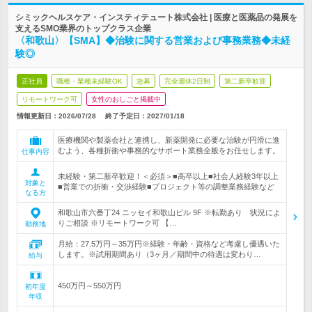
シミックヘルスケア・インスティテュート株式会社 | 医療と医薬品の発展を
支えるSMO業界のトップクラス企業
〈和歌山〉【SMA】◆治験に関する営業および事務業務◆未経
験◎
正社員
職種・業種未経験OK
急募
完全週休2日制
第二新卒歓迎
リモートワーク可
女性のおしごと掲載中
情報更新日：2026/07/28
終了予定日：
2027/01/18
医療機関や製薬会社と連携し、新薬開発に必要な治験が円滑に進
むよう、各種折衝や事務的なサポート業務全般をお任せします。
仕事内容
未経験・第二新卒歓迎！＜必須＞■高卒以上■社会人経験3年以上
対象と
■営業での折衝・交渉経験■プロジェクト等の調整業務経験など
なる方
和歌山市六番丁24 ニッセイ和歌山ビル 9F ※転勤あり 状況によ
りご相談 ※リモートワーク可 【…
勤務地
月給：27.5万円～35万円※経験・年齢・資格など考慮し優遇いた
します。※試用期間あり（3ヶ月／期間中の待遇は変わり…
給与
450万円～550万円
初年度
年収