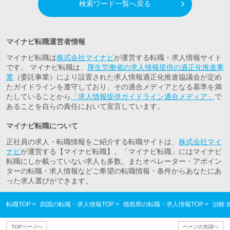
検索ワード一覧へ戻る
マイナビ転職運営者情報
マイナビ転職は
株式会社マイナビ
が運営する転職・求人情報サイト
です。 マイナビ転職は、
厚生労働省の求人情報提供の適正化推進事
業
（委託事業）により設置された求人情報適正化推進協議会が定め
たガイドラインを遵守しており、その適合メディアとなる基準を満
たしていることから
「求人情報提供ガイドライン適合メディア」
で
あることを自らの責任において宣言しています。
マイナビ転職について
正社員の求人・転職情報をご紹介する転職サイトは、
株式会社マイ
ナビ
が運営する【マイナビ転職】。「マイナビ転職」にはマイナビ
転職にしか載っていない求人も多数。また
オペレーター・アポイン
ター
の転職・求人情報などご希望の転職情報・条件からあなたにあ
った求人選びができます。
転職TOP
四国の転職・求人情報TOP
徳島県の転職・求人情報TOP
治験
TOPページへ
ページの先頭へ