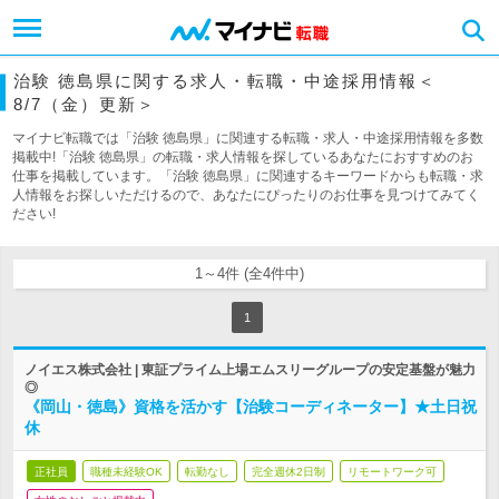
治験 徳島県に関する求人・転職・中途採用情報＜
8/7（金）更新＞
マイナビ転職では「治験 徳島県」に関連する転職・求人・中途採用情報を多数
掲載中!「治験 徳島県」の転職・求人情報を探しているあなたにおすすめのお
仕事を掲載しています。「治験 徳島県」に関連するキーワードからも転職・求
人情報をお探しいただけるので、あなたにぴったりのお仕事を見つけてみてく
ださい!
1～4件 (全4件中)
1
ノイエス株式会社 | 東証プライム上場エムスリーグループの安定基盤が魅力
◎
《岡山・徳島》資格を活かす【治験コーディネーター】★土日祝
休
正社員
職種未経験OK
転勤なし
完全週休2日制
リモートワーク可