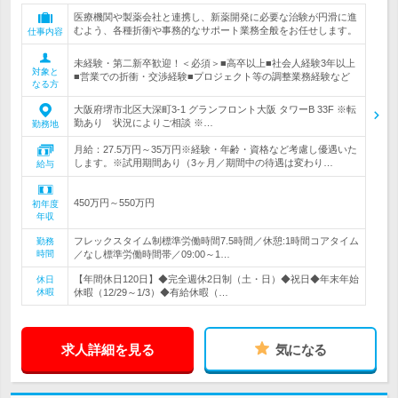
医療機関や製薬会社と連携し、新薬開発に必要な治験が円滑に進
むよう、各種折衝や事務的なサポート業務全般をお任せします。
仕事内容
未経験・第二新卒歓迎！＜必須＞■高卒以上■社会人経験3年以上
対象と
■営業での折衝・交渉経験■プロジェクト等の調整業務経験など
なる方
大阪府堺市北区大深町3-1 グランフロント大阪 タワーB 33F ※転
勤あり 状況によりご相談 ※…
勤務地
月給：27.5万円～35万円※経験・年齢・資格など考慮し優遇いた
します。※試用期間あり（3ヶ月／期間中の待遇は変わり…
給与
450万円～550万円
初年度
年収
フレックスタイム制標準労働時間7.5時間／休憩:1時間コアタイム
勤務
時間
／なし標準労働時間帯／09:00～1…
【年間休日120日】◆完全週休2日制（土・日）◆祝日◆年末年始
休日
休暇
休暇（12/29～1/3）◆有給休暇（…
求人詳細を見る
気になる