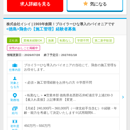
求人詳細を見る
気になる
株式会社イシイ | 1969年創業！ブロイラーひな導入のパイオニアです
<徳島>鶏舎の【施工管理】経験者募集
正社員
業種未経験OK
急募
転勤なし
学歴不問
第二新卒歓迎
女性のおしごと掲載中
情報更新日：2026/07/28
終了予定日：
2027/01/18
ブロイラーひな導入のパイオニアの当社にて、鶏舎の施工管理を
お任せします。
仕事内容
＜必須＞施工管理経験をお持ちの方 ※学歴不問
対象と
なる方
＜転勤なし＞ ■営業本部 徳島県名西郡石井町浦庄字上浦230-3
【雇入れ直後】上記事業所 【変更…
勤務地
【月給】240,000円～360,000円（一律支給手当含む）※経験・年
齢・能力を考慮して決定いたします※試用期間6…
給与
450万円～550万円
初年度