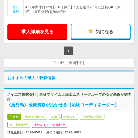
# 《年間休日123日》# 【休日】* 完全週休2日制(土日祝)# 【休
休日
休暇
暇】* 夏期休暇(有給休暇か…
求人詳細を見る
気になる
1
1～4件 (全4件中)
おすすめの求人・転職情報
ノイエス株式会社 | 東証プライム上場エムスリーグループの安定基盤が魅力
◎
《鹿児島》医療資格が活かせる【治験コーディネーター】
正社員
職種未経験OK
急募
転勤なし
完全週休2日制
第二新卒歓迎
女性のおしごと掲載中
情報更新日：2026/05/13
終了予定日：
2026/10/26