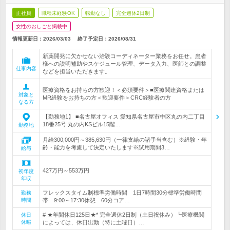
正社員
職種未経験OK
転勤なし
完全週休2日制
女性のおしごと掲載中
情報更新日：2026/03/03
終了予定日：
2026/08/31
新薬開発に欠かせない治験コーディネーター業務をお任せ。患者
様への説明補助やスケジュール管理、データ入力、医師との調整
仕事内容
などを担当いただきます。
医療資格をお持ちの方歓迎！＜必須要件＞■医療関連資格または
対象と
MR経験をお持ちの方＜歓迎要件＞CRC経験者の方
なる方
【勤務地1】 ■名古屋オフィス 愛知県名古屋市中区丸の内二丁目
18番25号 丸の内KSビル15階…
勤務地
月給300,000円～385,630円（一律支給の諸手当含む）※経験・年
齢・能力を考慮して決定いたします※試用期間3…
給与
427万円～553万円
初年度
年収
フレックスタイム制標準労働時間 1日7時間30分標準労働時間
勤務
時間
帯 9:00～17:30休憩 60分コア…
# ★年間休日125日★* 完全週休2日制（土日祝休み）┗医療機関
休日
休暇
によっては、休日出勤（特に土曜日）…