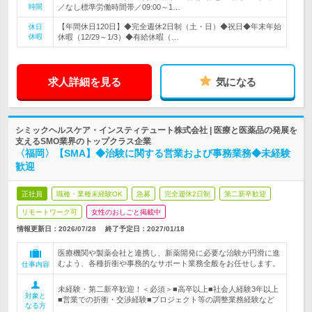
時間
／なし標準労働時間帯／09:00～1…
【年間休日120日】◆完全週休2日制（土・日）◆祝日◆年末年始
休日
休暇
休暇（12/29～1/3）◆有給休暇（…
求人詳細を見る
気になる
シミックヘルスケア・インスティテュート株式会社 | 医療と医薬品の発展を
支えるSMO業界のトップクラス企業
〈福岡〉【SMA】◆治験に関する営業および事務業務◆未経験
歓迎
正社員
職種・業種未経験OK
急募
完全週休2日制
第二新卒歓迎
リモートワーク可
女性のおしごと掲載中
情報更新日：2026/07/28
終了予定日：
2027/01/18
医療機関や製薬会社と連携し、新薬開発に必要な治験が円滑に進
むよう、各種折衝や事務的なサポート業務全般をお任せします。
仕事内容
未経験・第二新卒歓迎！＜必須＞■高卒以上■社会人経験3年以上
対象と
■営業での折衝・交渉経験■プロジェクト等の調整業務経験など
なる方