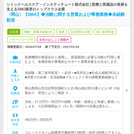
シミックヘルスケア・インスティテュート株式会社 | 医療と医薬品の発展を
支えるSMO業界のトップクラス企業
〈岡山〉【SMA】◆治験に関する営業および事務業務◆未経験
歓迎
正社員
職種・業種未経験OK
急募
完全週休2日制
第二新卒歓迎
リモートワーク可
女性のおしごと掲載中
情報更新日：2026/07/28
終了予定日：
2027/01/18
医療機関や製薬会社と連携し、新薬開発に必要な治験が円滑に進
むよう、各種折衝や事務的なサポート業務全般をお任せします。
仕事内容
未経験・第二新卒歓迎！＜必須＞■高卒以上■社会人経験3年以上
対象と
■営業での折衝・交渉経験■プロジェクト等の調整業務経験など
なる方
岡山県岡山市北区野田屋町1-1-15 岡山桃太郎大通りビル 5F ※転
勤あり 状況によりご相談 ※…
勤務地
月給：27.5万円～35万円※経験・年齢・資格など考慮し優遇いた
します。※試用期間あり（3ヶ月／期間中の待遇は変わり…
給与
450万円～550万円
初年度
年収
フレックスタイム制標準労働時間7.5時間／休憩:1時間コアタイム
勤務