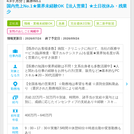
4.9ヶ月分｜業界No.1
国内売上No.1★業界未経験OK【法人営業】★土日祝休み・残業
少
正社員
職種・業種未経験OK
急募
完全週休2日制
第二新卒歓迎
女性のおしごと掲載中
情報更新日：2026/07/24
終了予定日：
2026/09/24
【既存のお客様多数】病院・クリニックに向けて、当社の医療サ
ービス(臨床検査・電子カルテシステム)を提案★業界知名度が高
仕事内容
く営業のしやすさ抜群！
【医療の知識や業界経験は不問！文系出身者も多数活躍中】■人
と関わる仕事の経験をお持ちの方(営業、販売など)■基本的なPC
対象と
スキル★20～30代活躍中！
なる方
【全国各地の営業所】 ☆勤務地は希望を考慮 ☆原則全国転勤あ
り （選択された勤務地区分により給与差…
勤務地
月給:22万円～32万円※別途、時間外、諸手当が支給※賞与とは
別に、成績に応じたインセンティブの支給あり※経験・スキ…
給与
400万円～640万円
初年度
年収
9：00～17：30※実働7.5時間※休憩60分※時差出勤や変形勤務も
勤務
時間
あり