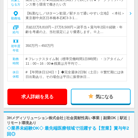
対象と
ンス整う環境で働きたい方
なる方
【転勤なし／UIターン歓迎／駅チカで通いやすい立地】 ＜本社＞
東京都中央区日本橋本石町3-3-1…
勤務地
月給22万8,810円～27万8,500円＋諸手当＋賞与年2回※経験・年
齢を考慮の上、当社規定により優遇します。※上…
給与
350万円～450万円
初年度
年収
# フレックスタイム制（標準労働時間1日8時間）・コアタイム／
勤務
時間
11：00～16：00★残業は月平均で…
# 【年間休日124日！】◆完全週休2日制（土日）※繁忙期には休
休日
休暇
日出勤あり。その場合は平日に振替休日…
求人詳細を見る
気になる
3Hメディソリューション株式会社 | 社会貢献性高い事業｜副業OK｜駅近｜
リモート環境あり
◇業界未経験OK◇ 最先端医療領域で活躍する【営業】賞与年2
回◎