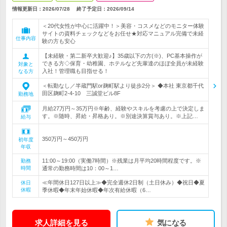
情報更新日：2026/07/28
終了予定日：
2026/09/14
＜20代女性が中心に活躍中！＞美容・コスメなどのモニター体験
サイトの資料チェックなどをお任せ★対応マニュアル完備で未経
仕事内容
験の方も安心
【未経験・第二新卒大歓迎♪】35歳以下の方(※)、PC基本操作が
できる方◇保育・幼稚園、ホテルなど先輩達のほぼ全員が未経験
対象と
入社！管理職も目指せる！
なる方
＜転勤なし／半蔵門駅or麹町駅より徒歩2分＞ ◆本社 東京都千代
田区麹町2-4-10 三誠堂ビル8F
勤務地
月給27万円～35万円※年齢、経験やスキルを考慮の上で決定しま
す。※随時、昇給・昇格あり。※別途決算賞与あり。※上記…
給与
350万円～450万円
初年度
年収
11:00～19:00（実働7時間）※残業は月平均20時間程度です。※
勤務
時間
通常の勤務時間は10：00～1…
≪年間休日127日以上≫◆完全週休2日制（土日休み）◆祝日◆夏
休日
休暇
季休暇◆年末年始休暇◆年次有給休暇（6…
求人詳細を見る
気になる