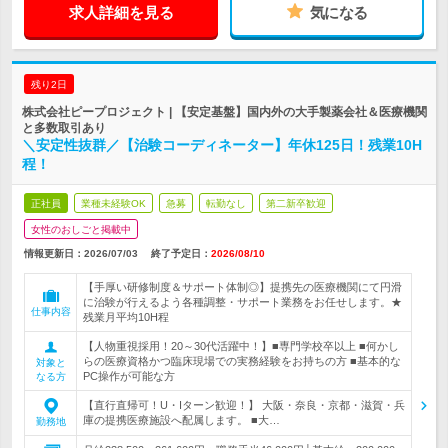
求人詳細を見る
気になる
残り2日
株式会社ピープロジェクト | 【安定基盤】国内外の大手製薬会社＆医療機関
と多数取引あり
＼安定性抜群／【治験コーディネーター】年休125日！残業10H
程！
正社員
業種未経験OK
急募
転勤なし
第二新卒歓迎
女性のおしごと掲載中
情報更新日：2026/07/03
終了予定日：
2026/08/10
【手厚い研修制度＆サポート体制◎】提携先の医療機関にて円滑
に治験が行えるよう各種調整・サポート業務をお任せします。★
仕事内容
残業月平均10H程
【人物重視採用！20～30代活躍中！】■専門学校卒以上 ■何かし
らの医療資格かつ臨床現場での実務経験をお持ちの方 ■基本的な
対象と
PC操作が可能な方
なる方
【直行直帰可！U・Iターン歓迎！】 大阪・奈良・京都・滋賀・兵
庫の提携医療施設へ配属します。 ■大…
勤務地