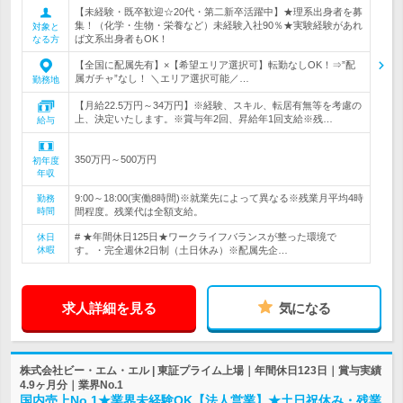
【未経験・既卒歓迎☆20代・第二新卒活躍中】★理系出身者を募
集！（化学・生物・栄養など）未経験入社90％★実験経験があれ
対象と
ば文系出身者もOK！
なる方
【全国に配属先有】×【希望エリア選択可】転勤なしOK！⇒”配
属ガチャ”なし！ ＼エリア選択可能／…
勤務地
【月給22.5万円～34万円】※経験、スキル、転居有無等を考慮の
上、決定いたします。※賞与年2回、昇給年1回支給※残…
給与
350万円～500万円
初年度
年収
9:00～18:00(実働8時間)※就業先によって異なる※残業月平均4時
勤務
時間
間程度。残業代は全額支給。
# ★年間休日125日★ワークライフバランスが整った環境で
休日
休暇
す。・完全週休2日制（土日休み）※配属先企…
求人詳細を見る
気になる
株式会社ビー・エム・エル | 東証プライム上場｜年間休日123日｜賞与実績
4.9ヶ月分｜業界No.1
国内売上No.1★業界未経験OK【法人営業】★土日祝休み・残業