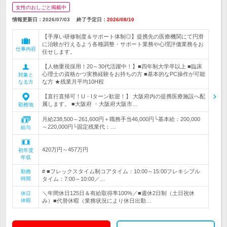
女性のおしごと掲載中
情報更新日：2026/07/03
終了予定日：
2026/08/10
【手厚い研修制度＆サポート体制◎】提携先の医療機関にて円滑
に治験が行えるよう各種調整・サポート業務や心理評価業務をお
仕事内容
任せします。
【人物重視採用！20～30代活躍中！】■四年制大学卒以上 ■臨床
心理士の資格かつ実務経験をお持ちの方 ■基本的なPC操作が可能
対象と
な方 ★残業月平均10H程
なる方
【直行直帰可！U・Iターン歓迎！】 大阪府内の提携医療施設へ配
属します。 ■大阪府 ・大阪府大阪市…
勤務地
月給238,500～261,600円＋職務手当46,000円└基本給：200,000
～220,000円└固定残業代：…
給与
420万円～457万円
初年度
年収
# ■フレックスタイム制コアタイム：10:00～15:00フレキシブル
勤務
時間
タイム：7:00～10:00／…
＼年間休日125日＆有給取得率100%／■週休2日制（土日祝休
休日
休暇
み）■代替休暇（業務状況により休日出勤…