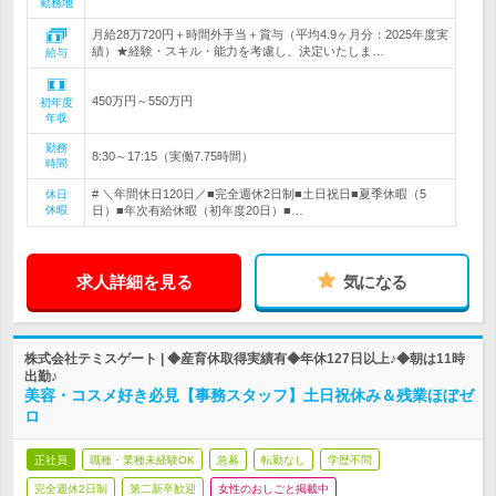
勤務地
月給28万720円＋時間外手当＋賞与（平均4.9ヶ月分：2025年度実
績）★経験・スキル・能力を考慮し、決定いたしま…
給与
450万円～550万円
初年度
年収
勤務
8:30～17:15（実働7.75時間）
時間
# ＼年間休日120日／■完全週休2日制■土日祝日■夏季休暇（5
休日
休暇
日）■年次有給休暇（初年度20日）■…
求人詳細を見る
気になる
株式会社テミスゲート | ◆産育休取得実績有◆年休127日以上♪◆朝は11時
出勤♪
美容・コスメ好き必見【事務スタッフ】土日祝休み＆残業ほぼゼ
ロ
正社員
職種・業種未経験OK
急募
転勤なし
学歴不問
完全週休2日制
第二新卒歓迎
女性のおしごと掲載中