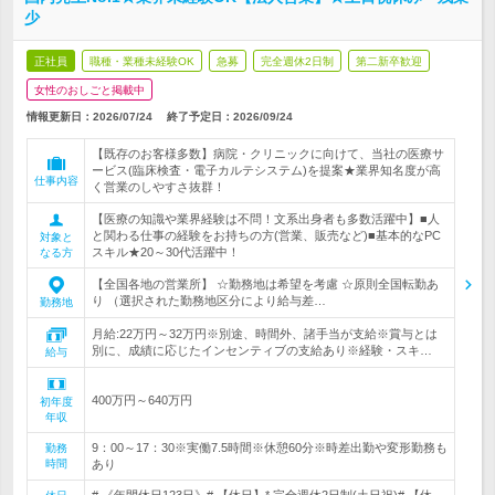
少
正社員
職種・業種未経験OK
急募
完全週休2日制
第二新卒歓迎
女性のおしごと掲載中
情報更新日：2026/07/24
終了予定日：
2026/09/24
【既存のお客様多数】病院・クリニックに向けて、当社の医療サ
ービス(臨床検査・電子カルテシステム)を提案★業界知名度が高
仕事内容
く営業のしやすさ抜群！
【医療の知識や業界経験は不問！文系出身者も多数活躍中】■人
と関わる仕事の経験をお持ちの方(営業、販売など)■基本的なPC
対象と
スキル★20～30代活躍中！
なる方
【全国各地の営業所】 ☆勤務地は希望を考慮 ☆原則全国転勤あ
り （選択された勤務地区分により給与差…
勤務地
月給:22万円～32万円※別途、時間外、諸手当が支給※賞与とは
別に、成績に応じたインセンティブの支給あり※経験・スキ…
給与
400万円～640万円
初年度
年収
9：00～17：30※実働7.5時間※休憩60分※時差出勤や変形勤務も
勤務
時間
あり