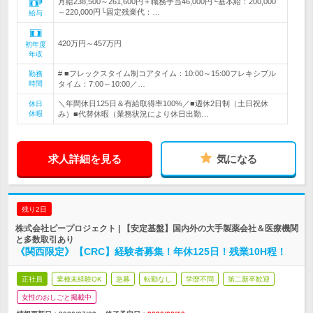
月給238,500～261,600円＋職務手当46,000円└基本給：200,000
～220,000円└固定残業代：…
給与
420万円～457万円
初年度
年収
# ■フレックスタイム制コアタイム：10:00～15:00フレキシブル
勤務
時間
タイム：7:00～10:00／…
＼年間休日125日＆有給取得率100%／■週休2日制（土日祝休
休日
休暇
み）■代替休暇（業務状況により休日出勤…
求人詳細を見る
気になる
残り2日
株式会社ピープロジェクト | 【安定基盤】国内外の大手製薬会社＆医療機関
と多数取引あり
《関西限定》【CRC】経験者募集！年休125日！残業10H程！
正社員
業種未経験OK
急募
転勤なし
学歴不問
第二新卒歓迎
女性のおしごと掲載中