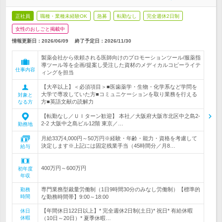
正社員
職種・業種未経験OK
急募
転勤なし
完全週休2日制
女性のおしごと掲載中
情報更新日：2026/06/09
終了予定日：
2026/11/30
製薬会社から依頼される医師向けのプロモーションツール/服薬指
導ツール等を企画/提案し受注した資材のメディカルコピーライテ
仕事内容
ィングを担当
【大卒以上】＜必須項目＞■医歯薬学・生物・化学系など学問を
大学で専攻していた方■コミュニケーションを取り業務を行える
対象と
方■英語文献の読解力
なる方
【転勤なし／ＵＩターン歓迎】 本社／大阪府大阪市北区中之島2-
2-2 大阪中之島ビル12階 東京／…
勤務地
月給33万4,000円～50万円※経験・年齢・能力・資格を考慮して
決定します※上記には固定残業手当（45時間分／月8…
給与
400万円～600万円
初年度
年収
専門業務型裁量労働制（1日9時間30分のみなし労働制）【標準的
勤務
時間
な勤務時間帯】9:00～18:00
【年間休日122日以上】* 完全週休2日制(土日)* 祝日* 有給休暇
休日
休暇
（10日～20日）* 夏季休暇…