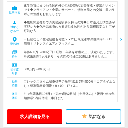
化学物質にまつわる国内外の規制関連の文書作成・提出がメイン
です◆クライアント企業のサポート、規制当局との交渉、国内ラ
仕事内容
ボとの連携もお任せします
◆規制関連分野での実務経験をお持ちの方◆日本語および英語が
堪能な方◆化学系出身の方歓迎◎柔軟性があり臨機応変な対応が
対象と
可能な方
なる方
＜転勤なし／在宅勤務も可能＞ ●本社 東京都中央区晴海1-8-11
晴海トリトンスクエアオフィスタ…
勤務地
年俸600万～800万円※経験・年齢を考慮の上、決定いたします。
※試用期間3ヶ月あり（その間の待遇に変更はありません…
給与
600万円～800万円
初年度
年収
フレックスタイム制※標準労働時間1日7時間30分※コアタイムな
勤務
時間
し＜標準勤務時間帯＞9：00～17：3…
# ＜年間休日126日＞* 完全週休2日制（土日休み）* 祝日* 年末年
休日
休暇
始休暇* 有給休暇（半日また…
求人詳細を見る
気になる