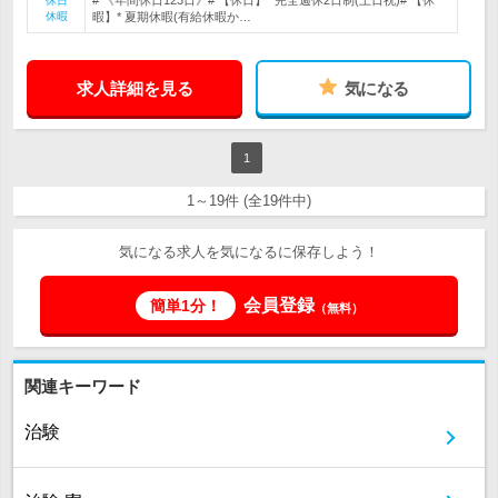
# 《年間休日123日》# 【休日】* 完全週休2日制(土日祝)# 【休
休日
休暇
暇】* 夏期休暇(有給休暇か…
求人詳細を見る
気になる
1
1～19件 (全19件中)
気になる求人を気になるに保存しよう！
会員登録
簡単1分！
（無料）
関連キーワード
治験