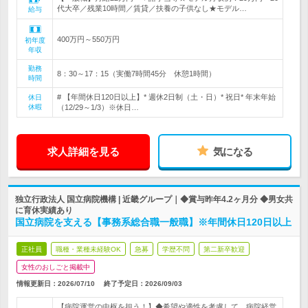
代大卒／残業10時間／賃貸／扶養の子供なし★モデル…
給与
400万円～550万円
初年度
年収
勤務
8：30～17：15（実働7時間45分 休憩1時間）
時間
# 【年間休日120日以上】* 週休2日制（土・日）* 祝日* 年末年始
休日
休暇
（12/29～1/3）※休日…
求人詳細を見る
気になる
独立行政法人 国立病院機構 | 近畿グループ｜◆賞与昨年4.2ヶ月分 ◆男女共
に育休実績あり
国立病院を支える【事務系総合職一般職】※年間休日120日以上
正社員
職種・業種未経験OK
急募
学歴不問
第二新卒歓迎
女性のおしごと掲載中
情報更新日：2026/07/10
終了予定日：
2026/09/03
【病院運営の中枢を担う！】◆希望や適性を考慮して、病院経営