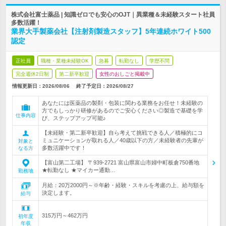
株式会社富士薬品 | 知識ゼロでも安心のOJT｜異業種＆未経験スタート社員
多数活躍！
業界大手製薬会社【注射剤製造スタッフ】5年連続ホワイト500
認定
正社員
職種・業種未経験OK
急募
転勤なし
学歴不問
完全週休2日制
第二新卒歓迎
女性のおしごと掲載中
情報更新日：2026/08/06
終了予定日：
2026/08/27
あなたには医薬品の製剤・包装に関わる業務をお任せ！未経験の
方でもしっかり研修があるのでご安心ください◎製造で基礎を学
仕事内容
び、ステップアップ可能♪
【未経験・第二新卒歓迎】自ら考えて挑戦できる人／積極的にコ
ミュニケーションが取れる人／40歳以下の方／未経験者の先輩が
対象と
多数活躍中です！
なる方
【富山第二工場】 〒939-2721 富山県富山市婦中町板倉750番地
★転勤なし ★マイカー通勤…
勤務地
月給：20万2000円～※年齢・経験・スキルを考慮の上、給与額を
決定します。
給与
315万円～462万円
初年度
年収