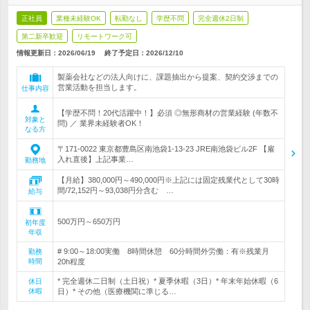
正社員
業種未経験OK
転勤なし
学歴不問
完全週休2日制
第二新卒歓迎
リモートワーク可
情報更新日：2026/06/19
終了予定日：
2026/12/10
製薬会社などの法人向けに、課題抽出から提案、契約交渉までの
営業活動を担当します。
仕事内容
【学歴不問！20代活躍中！】必須 ◎無形商材の営業経験 (年数不
対象と
問) ／ 業界未経験者OK！
なる方
〒171-0022 東京都豊島区南池袋1-13-23 JRE南池袋ビル2F 【雇
入れ直後】上記事業…
勤務地
【月給】380,000円～490,000円※上記には固定残業代として30時
間/72,152円～93,038円分含む …
給与
500万円～650万円
初年度
年収
# 9:00～18:00実働 8時間休憩 60分時間外労働：有※残業月
勤務
時間
20h程度
* 完全週休二日制（土日祝）* 夏季休暇（3日）* 年末年始休暇（6
休日
休暇
日）* その他（医療機関に準じる…