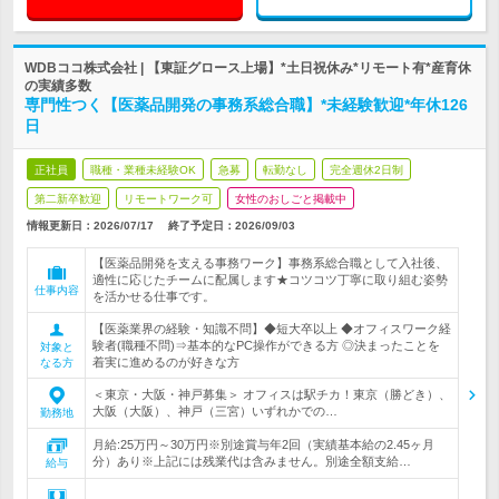
WDBココ株式会社 | 【東証グロース上場】*土日祝休み*リモート有*産育休
の実績多数
専門性つく【医薬品開発の事務系総合職】*未経験歓迎*年休126
日
正社員
職種・業種未経験OK
急募
転勤なし
完全週休2日制
第二新卒歓迎
リモートワーク可
女性のおしごと掲載中
情報更新日：2026/07/17
終了予定日：
2026/09/03
【医薬品開発を支える事務ワーク】事務系総合職として入社後、
適性に応じたチームに配属します★コツコツ丁寧に取り組む姿勢
仕事内容
を活かせる仕事です。
【医薬業界の経験・知識不問】◆短大卒以上 ◆オフィスワーク経
験者(職種不問)⇒基本的なPC操作ができる方 ◎決まったことを
対象と
着実に進めるのが好きな方
なる方
＜東京・大阪・神戸募集＞ オフィスは駅チカ！東京（勝どき）、
大阪（大阪）、神戸（三宮）いずれかでの…
勤務地
月給:25万円～30万円※別途賞与年2回（実績基本給の2.45ヶ月
分）あり※上記には残業代は含みません。別途全額支給…
給与