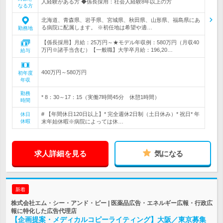
人経験がある方 ◆係長採用：社会人経験8年以上の方
なる方
北海道、青森県、岩手県、宮城県、秋田県、山形県、福島県にあ
る病院に配属します。 ※初任地は希望や適…
勤務地
【係長採用】月給：25万円～★モデル年収例：580万円（月収40
万円※諸手当含む）【一般職】大学卒月給：196,20…
給与
400万円～580万円
初年度
年収
勤務
* 8：30～17：15（実働7時間45分 休憩1時間）
時間
# 【年間休日120日以上】* 完全週休2日制（土日休み）* 祝日* 年
休日
休暇
末年始休暇※病院によっては休…
求人詳細を見る
気になる
新着
株式会社エム・シー・アンド・ピー | 医薬品広告・エネルギー広報・行政広
報に特化した広告代理店
【企画提案・メディカルコピーライティング】大阪／東京募集