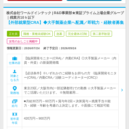
株式会社ワールドインテック | R&D事業部★東証プライム上場企業グループ
｜残業月10ｈ以下
【外部就業型CRA】◆大手製薬企業へ配属／即戦力・経験者募集
正社員
職種・業種未経験OK
急募
完全週休2日制
第二新卒歓迎
女性のおしごと掲載中
情報更新日：2026/07/24
終了予定日：
2026/09/24
【臨床開発モニター(CRA)／ 内勤CRA】◎大手製薬メーカー（内
資・外資）の新薬開発職
仕事内容
【必須条件】※いずれかのご経験をお持ちの方 《臨床開発モニタ
対象と
ー(CRA)／内勤CRA／治験コーディネーター(CRC)》
なる方
東京23区／大阪市内(一部近隣都市)での勤務 ☆大手製薬メーカー
でご活躍いただけます。 ※無期雇用…
勤務地
■月給30万円～60万円＋賞与年2回＋決算賞与＋残業手当※能
力・経験・年齢を考慮の上決定します。※面接にて相談可能
給与
420万円～900万円
初年度
年収