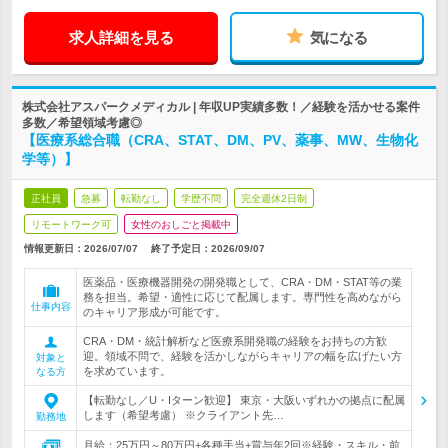
求人詳細を見る
気になる
株式会社アスパークメディカル | 年収UP実績多数！／経験を活かせる案件
多数／希望領域考慮◎
【医療系総合職（CRA、STAT、DM、PV、薬事、MW、生物化
学等）】
正社員
急募
転勤なし
学歴不問
完全週休2日制
リモートワーク可
女性のおしごと掲載中
情報更新日：2026/07/07
終了予定日：
2026/09/07
医薬品・医療機器開発の開発職として、CRA・DM・STAT等の業
務を担当。希望・適性に応じて配属します。専門性を高めながら
仕事内容
のキャリア形成が可能です。
CRA・DM・統計解析など医療系開発職の経験をお持ちの方歓
迎。領域不問で、経験を活かしながらキャリアの幅を広げたい方
対象と
を求めています。
なる方
【転勤なし／U・Iターン歓迎】 東京・大阪いずれかの拠点に配属
します（希望考慮） ※クライアント先…
勤務地
月給：25万円～80万円+各種手当+賞与年2回※経験・スキル・前