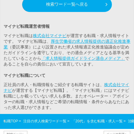
検索ワード一覧へ戻る
マイナビ転職運営者情報
マイナビ転職は
株式会社マイナビ
が運営する転職・求人情報サイト
です。 マイナビ転職は、
厚生労働省の求人情報提供の適正化推進事
業
（委託事業）により設置された求人情報適正化推進協議会が定め
たガイドラインを遵守しており、その適合メディアとなる基準を満
たしていることから
「求人情報提供ガイドライン適合メディア」
で
あることを自らの責任において宣言しています。
マイナビ転職について
正社員の求人・転職情報をご紹介する転職サイトは、
株式会社マイ
ナビ
が運営する【マイナビ転職】。「マイナビ転職」にはマイナビ
転職にしか載っていない求人も多数。また
オペレーター・アポイン
ター
の転職・求人情報などご希望の転職情報・条件からあなたにあ
った求人選びができます。
転職TOP
注目の求人検索ワード一覧
「20代」を含む転職・求人一覧
治