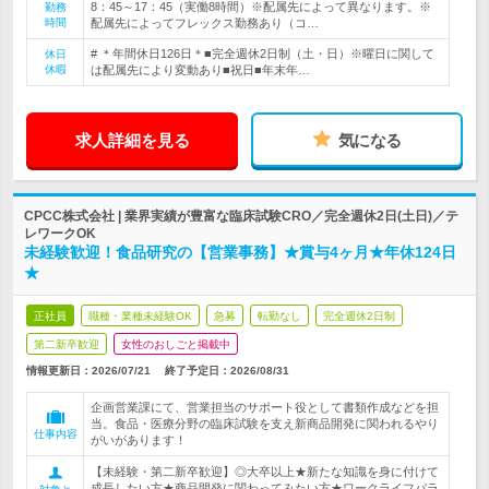
8：45～17：45（実働8時間）※配属先によって異なります。※
勤務
時間
配属先によってフレックス勤務あり（コ…
# ＊年間休日126日＊■完全週休2日制（土・日）※曜日に関して
休日
休暇
は配属先により変動あり■祝日■年末年…
求人詳細を見る
気になる
CPCC株式会社 | 業界実績が豊富な臨床試験CRO／完全週休2日(土日)／テ
レワークOK
未経験歓迎！食品研究の【営業事務】★賞与4ヶ月★年休124日
★
正社員
職種・業種未経験OK
急募
転勤なし
完全週休2日制
第二新卒歓迎
女性のおしごと掲載中
情報更新日：2026/07/21
終了予定日：
2026/08/31
企画営業課にて、営業担当のサポート役として書類作成などを担
当。食品・医療分野の臨床試験を支え新商品開発に関われるやり
仕事内容
がいがあります！
【未経験・第二新卒歓迎】◎大卒以上★新たな知識を身に付けて
成長したい方★商品開発に関わってみたい方★ワークライフバラ