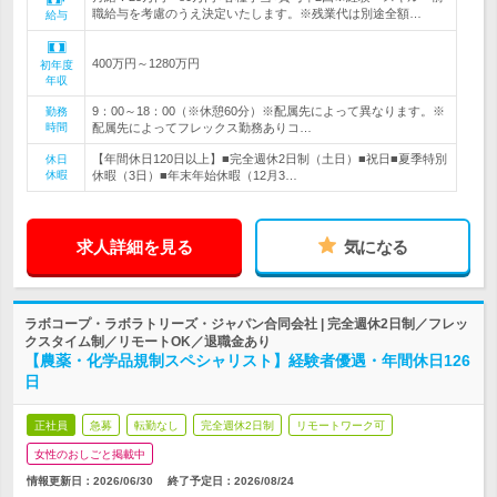
職給与を考慮のうえ決定いたします。※残業代は別途全額…
給与
400万円～1280万円
初年度
年収
9：00～18：00（※休憩60分）※配属先によって異なります。※
勤務
時間
配属先によってフレックス勤務ありコ…
【年間休日120日以上】■完全週休2日制（土日）■祝日■夏季特別
休日
休暇
休暇（3日）■年末年始休暇（12月3…
求人詳細を見る
気になる
ラボコープ・ラボラトリーズ・ジャパン合同会社 | 完全週休2日制／フレッ
クスタイム制／リモートOK／退職金あり
【農薬・化学品規制スペシャリスト】経験者優遇・年間休日126
日
正社員
急募
転勤なし
完全週休2日制
リモートワーク可
女性のおしごと掲載中
情報更新日：2026/06/30
終了予定日：
2026/08/24