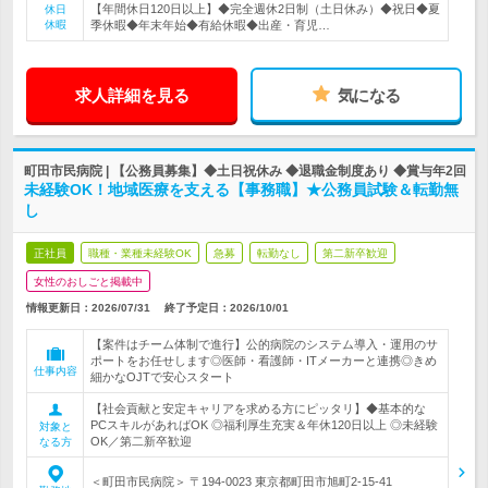
【年間休日120日以上】◆完全週休2日制（土日休み）◆祝日◆夏
休日
休暇
季休暇◆年末年始◆有給休暇◆出産・育児…
求人詳細を見る
気になる
町田市民病院 | 【公務員募集】◆土日祝休み ◆退職金制度あり ◆賞与年2回
未経験OK！地域医療を支える【事務職】★公務員試験＆転勤無
し
正社員
職種・業種未経験OK
急募
転勤なし
第二新卒歓迎
女性のおしごと掲載中
情報更新日：2026/07/31
終了予定日：
2026/10/01
【案件はチーム体制で進行】公的病院のシステム導入・運用のサ
ポートをお任せします◎医師・看護師・ITメーカーと連携◎きめ
仕事内容
細かなOJTで安心スタート
【社会貢献と安定キャリアを求める方にピッタリ】◆基本的な
PCスキルがあればOK ◎福利厚生充実＆年休120日以上 ◎未経験
対象と
OK／第二新卒歓迎
なる方
＜町田市民病院＞ 〒194-0023 東京都町田市旭町2-15-41