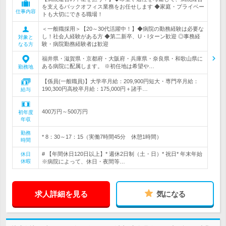
を支えるバックオフィス業務をお任せします ◆家庭・プライベー
仕事内容
トも大切にできる職場！
＜一般職採用＞【20～30代活躍中！】◆病院の勤務経験は必要な
し！社会人経験がある方 ◆第二新卒、U・Iターン歓迎 ◎事務経
対象と
験・病院勤務経験者は歓迎
なる方
福井県・滋賀県・京都府・大阪府・兵庫県・奈良県・和歌山県に
ある病院に配属します。 ※初任地は希望や…
勤務地
【係員(一般職員)】大学卒月給：209,900円短大・専門卒月給：
190,300円高校卒月給：175,000円＋諸手…
給与
400万円～500万円
初年度
年収
勤務
* 8：30～17：15（実働7時間45分 休憩1時間）
時間
# 【年間休日120日以上】* 週休2日制（土・日）* 祝日* 年末年始
休日
休暇
※病院によって、休日・夜間等…
求人詳細を見る
気になる