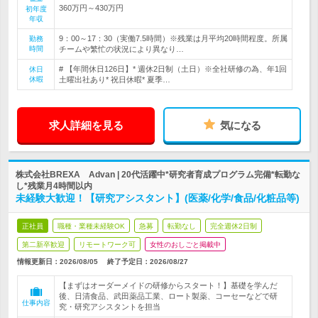
360万円～430万円
初年度
年収
9：00～17：30（実働7.5時間）※残業は月平均20時間程度。所属
勤務
時間
チームや繁忙の状況により異なり…
# 【年間休日126日】* 週休2日制（土日）※全社研修の為、年1回
休日
休暇
土曜出社あり* 祝日休暇* 夏季…
求人詳細を見る
気になる
株式会社BREXA Advan | 20代活躍中*研究者育成プログラム完備*転勤な
し*残業月4時間以内
未経験大歓迎！【研究アシスタント】(医薬/化学/食品/化粧品等)
正社員
職種・業種未経験OK
急募
転勤なし
完全週休2日制
第二新卒歓迎
リモートワーク可
女性のおしごと掲載中
情報更新日：2026/08/05
終了予定日：
2026/08/27
【まずはオーダーメイドの研修からスタート！】基礎を学んだ
後、日清食品、武田薬品工業、ロート製薬、コーセーなどで研
仕事内容
究・研究アシスタントを担当