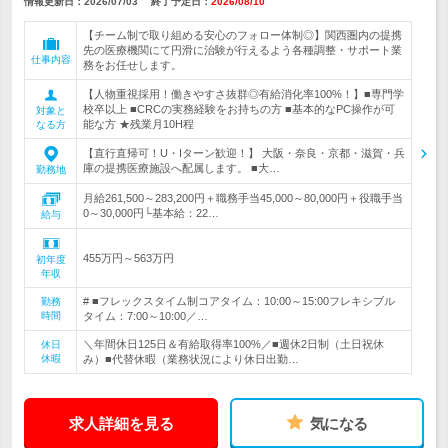
情報更新日：2026/07/03
終了予定日：
2026/08/10
【チーム制で取り組める安心のフォロー体制◎】関西圏内の提携
先の医療機関にて円滑に治験が行えるよう各種調整・サポート業
仕事内容
務をお任せします。
【人物重視採用！働きやすさ抜群◎有給消化率100%！】■専門学
校卒以上 ■CRCの実務経験をお持ちの方 ■基本的なPC操作が可
対象と
能な方 ★残業月10H程
なる方
【直行直帰可！U・Iターン歓迎！】 大阪・奈良・京都・滋賀・兵
庫の提携医療施設へ配属します。 ■大…
勤務地
月給261,500～283,200円＋職務手当45,000～80,000円＋役職手当
0～30,000円└基本給：22…
給与
455万円～563万円
初年度
年収
# ■フレックスタイム制コアタイム：10:00～15:00フレキシブル
勤務
時間
タイム：7:00～10:00／…
＼年間休日125日＆有給取得率100%／■週休2日制（土日祝休
休日
休暇
み）■代替休暇（業務状況により休日出勤…
求人詳細を見る
気になる