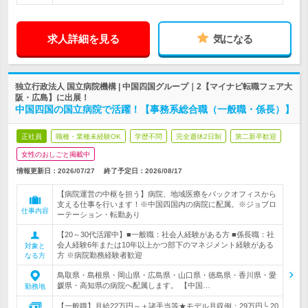
求人詳細を見る
気になる
独立行政法人 国立病院機構 | 中国四国グループ｜2【マイナビ転職フェア大
阪・広島】に出展！
中国四国の国立病院で活躍！【事務系総合職（一般職・係長）】
正社員
職種・業種未経験OK
学歴不問
完全週休2日制
第二新卒歓迎
女性のおしごと掲載中
情報更新日：2026/07/27
終了予定日：
2026/08/17
【病院運営の中枢を担う】病院、地域医療をバックオフィスから
支える仕事を行います！※中国四国内の病院に配属。※ジョブロ
仕事内容
ーテーション・転勤あり
【20～30代活躍中】■一般職：社会人経験がある方 ■係長職：社
会人経験6年または10年以上かつ部下のマネジメント経験がある
対象と
方 ※病院勤務経験者歓迎
なる方
鳥取県・島根県・岡山県・広島県・山口県・徳島県・香川県・愛
媛県・高知県の病院へ配属します。 【中国…
勤務地
【一般職】月給22万円～＋諸手当等★モデル月収例：29万円└ 20