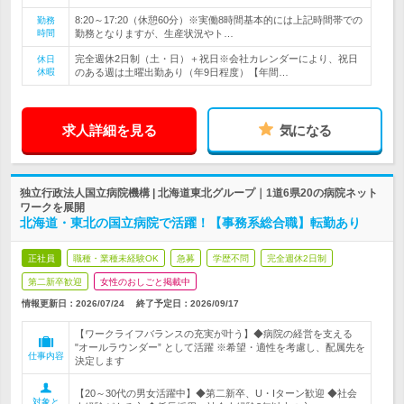
8:20～17:20（休憩60分）※実働8時間基本的には上記時間帯での
勤務
時間
勤務となりますが、生産状況やト…
完全週休2日制（土・日）＋祝日※会社カレンダーにより、祝日
休日
休暇
のある週は土曜出勤あり（年9日程度）【年間…
求人詳細を見る
気になる
独立行政法人国立病院機構 | 北海道東北グループ｜1道6県20の病院ネット
ワークを展開
北海道・東北の国立病院で活躍！【事務系総合職】転勤あり
正社員
職種・業種未経験OK
急募
学歴不問
完全週休2日制
第二新卒歓迎
女性のおしごと掲載中
情報更新日：2026/07/24
終了予定日：
2026/09/17
【ワークライフバランスの充実が叶う】◆病院の経営を支える
"オールラウンダー” として活躍 ※希望・適性を考慮し、配属先を
仕事内容
決定します
【20～30代の男女活躍中】◆第二新卒、U・Iターン歓迎 ◆社会
対象と