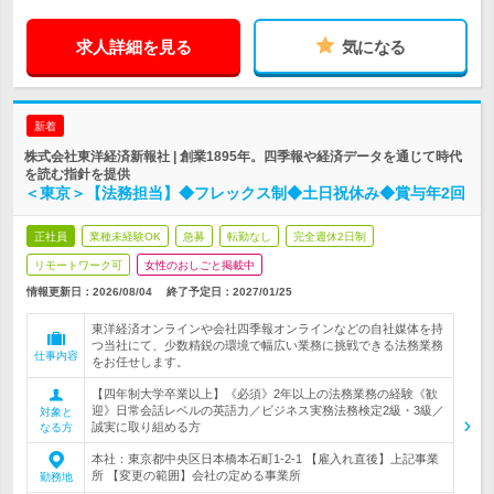
求人詳細を見る
気になる
新着
株式会社東洋経済新報社 | 創業1895年。四季報や経済データを通じて時代
を読む指針を提供
＜東京＞【法務担当】◆フレックス制◆土日祝休み◆賞与年2回
正社員
業種未経験OK
急募
転勤なし
完全週休2日制
リモートワーク可
女性のおしごと掲載中
情報更新日：2026/08/04
終了予定日：
2027/01/25
東洋経済オンラインや会社四季報オンラインなどの自社媒体を持
つ当社にて、少数精鋭の環境で幅広い業務に挑戦できる法務業務
仕事内容
をお任せします。
【四年制大学卒業以上】《必須》2年以上の法務業務の経験《歓
迎》日常会話レベルの英語力／ビジネス実務法務検定2級・3級／
対象と
誠実に取り組める方
なる方
本社：東京都中央区日本橋本石町1-2-1 【雇入れ直後】上記事業
所 【変更の範囲】会社の定める事業所
勤務地