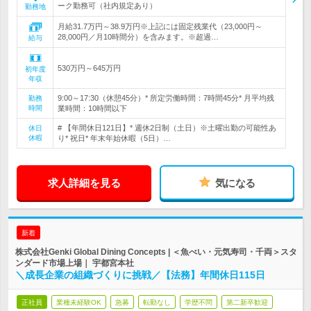
ーク勤務可（社内規定あり）
勤務地
月給31.7万円～38.9万円※上記には固定残業代（23,000円～
28,000円／月10時間分）を含みます。※超過…
給与
530万円～645万円
初年度
年収
9:00～17:30（休憩45分）* 所定労働時間：7時間45分* 月平均残
勤務
時間
業時間：10時間以下
# 【年間休日121日】* 週休2日制（土日）※土曜出勤の可能性あ
休日
休暇
り* 祝日* 年末年始休暇（5日）…
求人詳細を見る
気になる
新着
株式会社Genki Global Dining Concepts | ＜魚べい・元気寿司・千両＞スタ
ンダード市場上場｜ 宇都宮本社
＼成長企業の組織づくりに挑戦／【法務】年間休日115日
正社員
業種未経験OK
急募
転勤なし
学歴不問
第二新卒歓迎