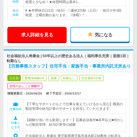
時間
程度と少なめ！★休憩時間は基本1…
# ★年間休日121日《休日》◇週休2日制（土日）・祝日※年3回
休日
休暇
程度、土曜出勤があります。《休暇》*…
求人詳細を見る
気になる
社会福祉法人寿康会 | 50年以上の歴史ある法人｜福利厚生充実｜面接1回｜
転勤なし
【労務事務スタッフ】住宅手当・家族手当・事業所内託児所あり
正社員
業種未経験OK
急募
転勤なし
完全週休2日制
女性のおしごと掲載中
情報更新日：2026/06/26
終了予定日：
2026/12/17
【丁寧なサポートのもとで仕事を覚えていけるから安心】職員の
勤怠管理や給与計算のサポートを担当していただきます。
仕事内容
【経験が浅い方も歓迎します！】応募必須条件■高卒以上■何かし
対象と
らの勤怠管理、給与計算等の経験
なる方
社会福祉法人 寿康会 鹿児島県鹿児島市本名町234番地 ※転居を