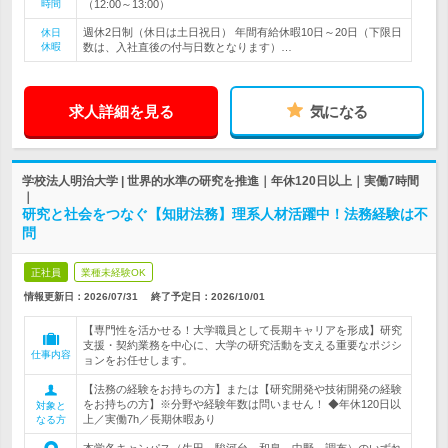
時間
（12:00～13:00）
週休2日制（休日は土日祝日） 年間有給休暇10日～20日（下限日
休日
休暇
数は、入社直後の付与日数となります）…
求人詳細を見る
気になる
学校法人明治大学 | 世界的水準の研究を推進｜年休120日以上｜実働7時間
｜
研究と社会をつなぐ【知財法務】理系人材活躍中！法務経験は不
問
正社員
業種未経験OK
情報更新日：2026/07/31
終了予定日：
2026/10/01
【専門性を活かせる！大学職員として長期キャリアを形成】研究
支援・契約業務を中心に、大学の研究活動を支える重要なポジシ
仕事内容
ョンをお任せします。
【法務の経験をお持ちの方】または【研究開発や技術開発の経験
をお持ちの方】※分野や経験年数は問いません！ ◆年休120日以
対象と
上／実働7h／長期休暇あり
なる方