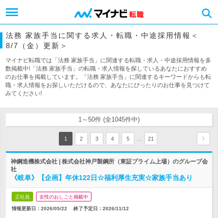
法務 家族手当に関する求人・転職・中途採用情報＜
8/7（金）更新＞
マイナビ転職では「法務 家族手当」に関連する転職・求人・中途採用情報を多
数掲載中!「法務 家族手当」の転職・求人情報を探しているあなたにおすすめ
のお仕事を掲載しています。「法務 家族手当」に関連するキーワードからも転
職・求人情報をお探しいただけるので、あなたにぴったりのお仕事を見つけて
みてください!
1～50件 (全1045件中)
…
1
2
3
4
5
21
神鋼造機株式会社 | 株式会社神戸製鋼所（東証プライム上場）のグループ会
社
《岐阜》【企画】年休122日☆福利厚生充実☆家族手当あり
正社員
女性のおしごと掲載中
情報更新日：2026/05/22
終了予定日：
2026/11/12