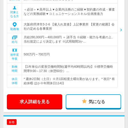
＜必須＞▼高卒以上▼企業内法務のご経験▼契約書の作成・審査
対象と
などの実務経験▼コミュニケーションスキル/企画推進力
なる方
大阪府摂津市3-2-6 【雇入れ直後】上記事業所 【変更の範囲】会
社の定める各事業所
勤務地
月給280,000円～400,000円 ＋ 諸手当 ※経験・能力を考慮の上、
当社規定により決定します ※試用期間3か…
給与
500万円～700万円
初年度
年収
【1年単位の変形労働時間制(週平均40時間以内)】※標準労働時
勤務
時間
間帯9:00～17:30（休憩60分）…
* 週休2日制（土日）※月1回程度土曜出勤があります。* 祝日* 有
休日
休暇
給休暇 ほか※年間休日114日
求人詳細を見る
気になる
新着