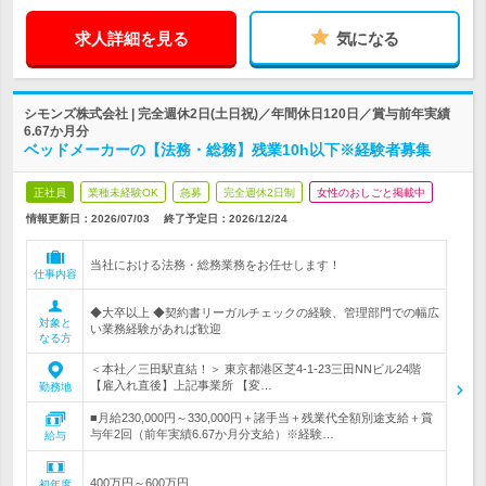
求人詳細を見る
気になる
シモンズ株式会社 | 完全週休2日(土日祝)／年間休日120日／賞与前年実績
6.67か月分
ベッドメーカーの【法務・総務】残業10h以下※経験者募集
正社員
業種未経験OK
急募
完全週休2日制
女性のおしごと掲載中
情報更新日：2026/07/03
終了予定日：
2026/12/24
当社における法務・総務業務をお任せします！
仕事内容
◆大卒以上 ◆契約書リーガルチェックの経験、管理部門での幅広
対象と
い業務経験があれば歓迎
なる方
＜本社／三田駅直結！＞ 東京都港区芝4-1-23三田NNビル24階
【雇入れ直後】上記事業所 【変…
勤務地
■月給230,000円～330,000円＋諸手当＋残業代全額別途支給＋賞
与年2回（前年実績6.67か月分支給）※経験…
給与
400万円～600万円
初年度