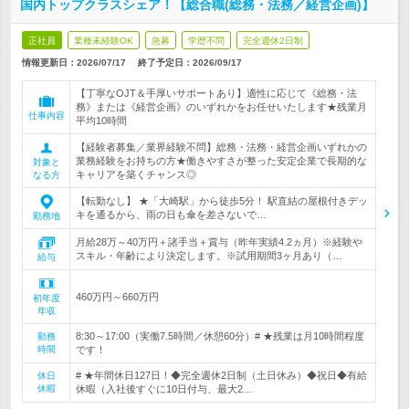
国内トップクラスシェア！【総合職(総務・法務／経営企画)】
正社員
業種未経験OK
急募
学歴不問
完全週休2日制
情報更新日：2026/07/17
終了予定日：
2026/09/17
【丁寧なOJT＆手厚いサポートあり】適性に応じて《総務・法
務》または《経営企画》のいずれかをお任せいたします★残業月
仕事内容
平均10時間
【経験者募集／業界経験不問】総務・法務・経営企画いずれかの
業務経験をお持ちの方★働きやすさが整った安定企業で長期的な
対象と
キャリアを築くチャンス◎
なる方
【転勤なし】 ★「大崎駅」から徒歩5分！ 駅直結の屋根付きデッ
キを通るから、雨の日も傘を差さないで…
勤務地
月給28万～40万円＋諸手当＋賞与（昨年実績4.2ヵ月）※経験や
スキル・年齢により決定します。※試用期間3ヶ月あり（…
給与
460万円～660万円
初年度
年収
8:30～17:00（実働7.5時間／休憩60分）# ★残業は月10時間程度
勤務
時間
です！
# ★年間休日127日！◆完全週休2日制（土日休み）◆祝日◆有給
休日
休暇
休暇（入社後すぐに10日付与、最大2…