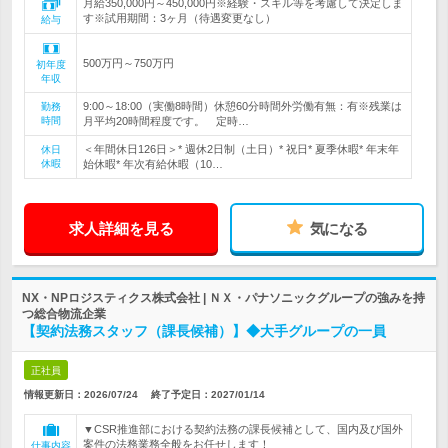
月給350,000円～450,000円※経験・スキル等を考慮して決定しま
す※試用期間：3ヶ月（待遇変更なし）
給与
500万円～750万円
初年度
年収
9:00～18:00（実働8時間）休憩60分時間外労働有無：有※残業は
勤務
時間
月平均20時間程度です。 定時…
＜年間休日126日＞* 週休2日制（土日）* 祝日* 夏季休暇* 年末年
休日
休暇
始休暇* 年次有給休暇（10…
求人詳細を見る
気になる
NX・NPロジスティクス株式会社 | ＮＸ・パナソニックグループの強みを持
つ総合物流企業
【契約法務スタッフ（課長候補）】◆大手グループの一員
正社員
情報更新日：2026/07/24
終了予定日：
2027/01/14
▼CSR推進部における契約法務の課長候補として、国内及び国外
案件の法務業務全般をお任せします！
仕事内容