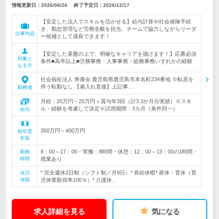
情報更新日：2026/06/26
終了予定日：
2026/12/17
【安定した法人でスキルを活かせる】給与計算や社会保険手続
き、勤怠管理など労務全般を担当。チームで協力しながらリーダ
仕事内容
ー候補として成長できます！
【安定した基盤の上で、明確なキャリアを描けます！】応募必須
対象と
条件■高卒以上■労務事務・人事事務・総務事務いずれかの経験
なる方
社会福祉法人 寿康会 鹿児島県鹿児島市本名町234番地 ※転居を
伴う転勤なし 【雇入れ直後】上記事…
勤務地
月給：20万円～25万円＋賞与年3回（計3.3か月分実績）※スキ
ル・経験を考慮して決定※試用期間：3カ月（条件同一）
給与
350万円～400万円
初年度
年収
8：00～17：00・実働：8時間・休憩：12：00～13：00の1時間・
勤務
時間
残業あり
* 完全週休2日制（シフト制／月9日）* 有給休暇* 産休・育休（育
休日
休暇
児休業取得率100％）* 介護休…
求人詳細を見る
気になる