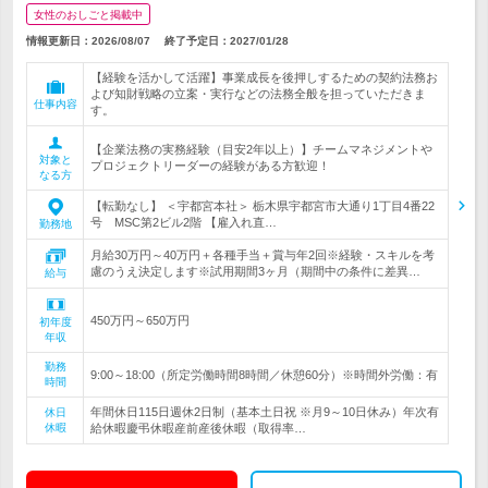
女性のおしごと掲載中
情報更新日：2026/08/07
終了予定日：
2027/01/28
【経験を活かして活躍】事業成長を後押しするための契約法務お
よび知財戦略の立案・実行などの法務全般を担っていただきま
仕事内容
す。
【企業法務の実務経験（目安2年以上）】チームマネジメントや
対象と
プロジェクトリーダーの経験がある方歓迎！
なる方
【転勤なし】 ＜宇都宮本社＞ 栃木県宇都宮市大通り1丁目4番22
号 MSC第2ビル2階 【雇入れ直…
勤務地
月給30万円～40万円＋各種手当＋賞与年2回※経験・スキルを考
慮のうえ決定します※試用期間3ヶ月（期間中の条件に差異…
給与
450万円～650万円
初年度
年収
勤務
9:00～18:00（所定労働時間8時間／休憩60分）※時間外労働：有
時間
年間休日115日週休2日制（基本土日祝 ※月9～10日休み）年次有
休日
休暇
給休暇慶弔休暇産前産後休暇（取得率…