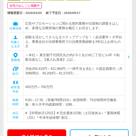
女性のおしごと掲載中
情報更新日：2026/03/20
終了予定日：
2026/09/17
広告やプロモーションに関わる契約業務や法規制の調査をはじ
め、多様な法務領域の業務を幅広くお任せします。
仕事内容
経験を活かしてさらなるステップアップを！＜必須要件＞大卒以
上、事業会社や法律事務所での法務実務経験を3年以上お持ちの
対象と
方
なる方
＜本社＞ 東京都千代田区丸の内2-5-1 丸の内二丁目ビル5F ※転
勤当面なし 【雇入れ直後】上記…
勤務地
月給258,410円～421,960円（一律手当を含む）※固定残業代（月
30時間分、49,200円～81,570円）…
給与
450万円～700万円
初年度
年収
9:00～17:30 （実働7時間15分）休憩時間：75分時間外労働有
勤務
時間
無：有※月平均残業時間：10時…
# 【年間休日125日】# 完全週休2日制（土日祝休み）* 夏期休暇
休日
休暇
（2日）* 年末年始休暇* 創立…