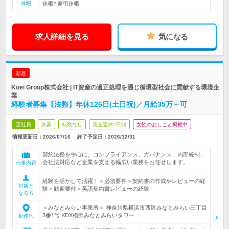
休暇
休暇* 慶弔休暇
求人詳細を見る
気になる
新着
Koei Group株式会社 | IT資産の適正処理を通じ循環型社会に貢献する環境企
業
経験者募集【法務】年休126日(土日祝)／月給35万～可
正社員
急募
転勤なし
完全週休2日制
女性のおしごと掲載中
情報更新日：2026/07/16
終了予定日：
2026/12/31
契約法務を中心に、コンプライアンス、ガバナンス、内部統制、
会社法対応など企業を支える幅広い業務をお任せします。
仕事内容
経験を活かして活躍！＜必須要件＞契約書の作成やレビューの経
対象と
験＜歓迎要件＞英語契約書レビューの経験
なる方
＜みなとみらい事業所＞ 神奈川県横浜市西区みなとみらい三丁目
3番1号 KDX横浜みなとみらいタワー…
勤務地