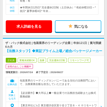
時間
有無：有
★年間休日125日* 完全週休2日制（土日休み）* 有給休暇10日～*
休日
休暇
祝日* 夏季休暇4日* 年末…
求人詳細を見る
気になる
ザ・パック株式会社 | 包装業界のリーディング企業｜年休121日｜賞与実績
6カ月
【法務スタッフ】◆東証プライム上場／総合パッケージメーカー
正社員
業種未経験OK
急募
完全週休2日制
リモートワーク可
女性のおしごと掲載中
情報更新日：2026/07/24
終了予定日：
2026/08/27
包装業界のリーディングカンパニーである当社の法務部門におい
て、法務業務全般を担当していただきます。
仕事内容
【必須要件】◆大卒以上◆一般企業での法務担当経験または株式
対象と
業務経験
なる方
【東京本社ビル】東京都渋谷区富ケ谷２丁目８－４ ※リモートワ