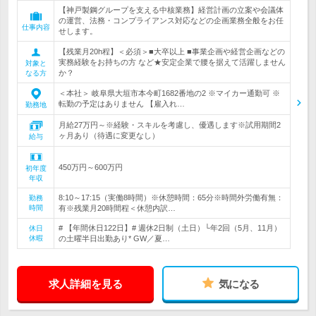
【神戸製鋼グループを支える中核業務】経営計画の立案や会議体
の運営、法務・コンプライアンス対応などの企画業務全般をお任
仕事内容
せします。
【残業月20h程】＜必須＞■大卒以上 ■事業企画や経営企画などの
実務経験をお持ちの方 など★安定企業で腰を据えて活躍しません
対象と
か？
なる方
＜本社＞ 岐阜県大垣市本今町1682番地の2 ※マイカー通勤可 ※
転勤の予定はありません 【雇入れ…
勤務地
月給27万円～※経験・スキルを考慮し、優遇します※試用期間2
ヶ月あり（待遇に変更なし）
給与
450万円～600万円
初年度
年収
8:10～17:15（実働8時間）※休憩時間：65分※時間外労働有無：
勤務
時間
有※残業月20時間程＜休憩内訳…
# 【年間休日122日】# 週休2日制（土日）└年2回（5月、11月）
休日
休暇
の土曜半日出勤あり* GW／夏…
求人詳細を見る
気になる