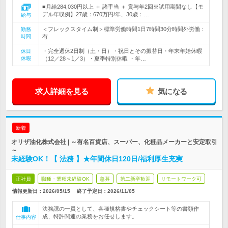
■月給284,030円以上 ＋ 諸手当 ＋ 賞与年2回※試用期間なし【モ
デル年収例】27歳：670万円/年、30歳：…
給与
＜フレックスタイム制＞標準労働時間1日7時間30分時間外労働：
勤務
時間
有
・完全週休2日制（土・日）・祝日とその振替日・年末年始休暇
休日
休暇
（12／28～1／3）・夏季特別休暇 ・年…
求人詳細を見る
気になる
新着
オリザ油化株式会社 | ～有名百貨店、スーパー、化粧品メーカーと安定取引
～
未経験OK！【 法務 】★年間休日120日/福利厚生充実
正社員
職種・業種未経験OK
急募
第二新卒歓迎
リモートワーク可
情報更新日：2026/05/15
終了予定日：
2026/11/05
法務課の一員として、各種規格書やチェックシート等の書類作
成、特許関連の業務をお任せします。
仕事内容