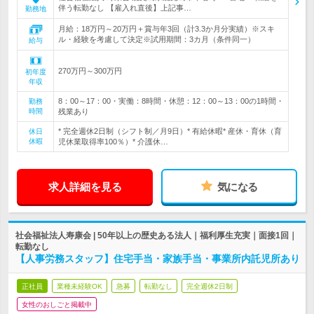
伴う転勤なし 【雇入れ直後】上記事…
勤務地
月給：18万円～20万円＋賞与年3回（計3.3か月分実績）※スキ
ル・経験を考慮して決定※試用期間：3カ月（条件同一）
給与
270万円～300万円
初年度
年収
8：00～17：00・実働：8時間・休憩：12：00～13：00の1時間・
勤務
時間
残業あり
* 完全週休2日制（シフト制／月9日）* 有給休暇* 産休・育休（育
休日
休暇
児休業取得率100％）* 介護休…
求人詳細を見る
気になる
社会福祉法人寿康会 | 50年以上の歴史ある法人｜福利厚生充実｜面接1回｜
転勤なし
【人事労務スタッフ】住宅手当・家族手当・事業所内託児所あり
正社員
業種未経験OK
急募
転勤なし
完全週休2日制
女性のおしごと掲載中