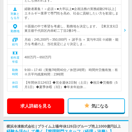
どにも携われます。
経験者募集！＜必須＞■大卒以上■企画法務の実務経験2年以上│
エネルギー業界で専門性を高め、社会に貢献したい方を歓迎しま
対象と
す。
なる方
※面接の中で希望を考慮し、勤務地を決定します。 【東京支社】
東京都千代田区内幸町二丁目2番3号…
勤務地
月給：245,200円～350,000円 ＋ 諸手当 ＋ 賞与年2回 ※経験・能
力を考慮の上、当社規定により決定しま…
給与
400万円～650万円
初年度
年収
9:00～17:40（実働7時間40分／休憩1時間） 時間外労働有無：有
勤務
時間
※月平均残業時間：23時間
【年間休日124日】◆完全週休2日制（土日）◆祝日◆労働祭（5
休日
休暇
月1日）◆夏季休暇（3日）◆年末年始休…
求人詳細を見る
気になる
横浜冷凍株式会社 | プライム上場/年休126日/グループ売上1000億円以上
経験を活かして働く【管理部門スタッフ（経理・法務）】