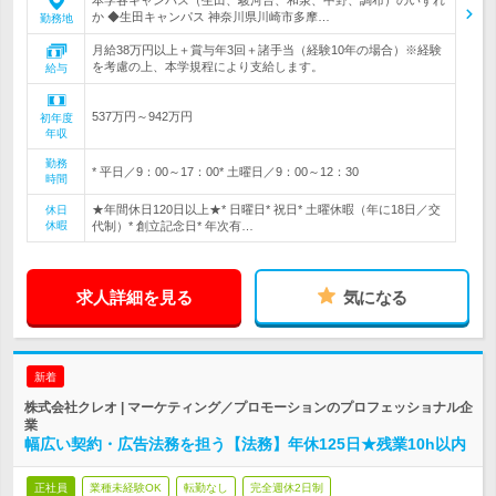
本学各キャンパス（生田、駿河台、和泉、中野、調布）のいずれ
か ◆生田キャンパス 神奈川県川崎市多摩…
勤務地
月給38万円以上＋賞与年3回＋諸手当（経験10年の場合）※経験
を考慮の上、本学規程により支給します。
給与
537万円～942万円
初年度
年収
勤務
* 平日／9：00～17：00* 土曜日／9：00～12：30
時間
★年間休日120日以上★* 日曜日* 祝日* 土曜休暇（年に18日／交
休日
休暇
代制）* 創立記念日* 年次有…
求人詳細を見る
気になる
新着
株式会社クレオ | マーケティング／プロモーションのプロフェッショナル企
業
幅広い契約・広告法務を担う【法務】年休125日★残業10h以内
正社員
業種未経験OK
転勤なし
完全週休2日制