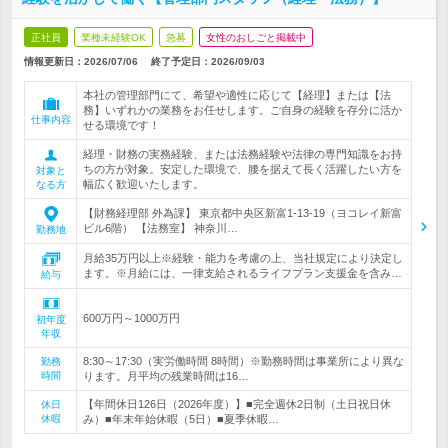
正社員
業種未経験OK
急募
女性のおしごと掲載中
情報更新日：2026/07/06
終了予定日：
2026/09/03
本社の管理部門にて、希望や適性に応じて【経理】または【法
務】いずれかの業務をお任せします。ご自身の経験を存分に活か
仕事内容
せる環境です！
経理・財務の実務経験、または法務経験や法律の専門知識をお持
ちの方が対象。安定した環境で、腰を据えて長く活躍したい方を
対象と
幅広く歓迎いたします。
なる方
【財務経理部 外為課】 東京都中央区新富1-13-19（ヨコレイ新富
ビル6階） 【法務室】 神奈川…
勤務地
月給35万円以上※経験・能力を考慮の上、当社規定により決定し
ます。※月給には、一律支給されるライフプラン支援金を含み…
給与
600万円～1000万円
初年度
年収
8:30～17:30（実労働時間 8時間）※勤務時間は事業所により異な
勤務
時間
ります。月平均の残業時間は16…
【年間休日126日（2026年度）】■完全週休2日制（土日祝日休
休日
休暇
み）■年末年始休暇（5日）■夏季休暇…