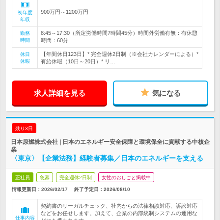
900万円～1200万円
初年度
年収
8:45～17:30（所定労働時間7時間45分）時間外労働有無：有休憩
勤務
時間
時間：60分
【年間休日123日】* 完全週休2日制（※会社カレンダーによる）*
休日
休暇
有給休暇（10日～20日）* リ…
求人詳細を見る
気になる
残り3日
日本原燃株式会社 | 日本のエネルギー安全保障と環境保全に貢献する中核企
業
〈東京〉【企業法務】経験者募集／日本のエネルギーを支える
正社員
急募
完全週休2日制
女性のおしごと掲載中
情報更新日：2026/02/17
終了予定日：
2026/08/10
契約書のリーガルチェック、社内からの法律相談対応、訴訟対応
などをお任せします。加えて、企業の内部統制システムの運用な
仕事内容