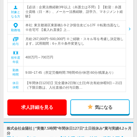
【必須：企業法務経験3年以上（弁護士は不問）】【歓迎：弁護
士資格（日・米）、メーカー法務経験、語学力、マネジメント経
対象と
験】
なる方
本社: 東京都港区東新橋1-9-2 汐留住友ビル17F ※転勤当面なし
※在宅可 【雇入れ直後】上…
勤務地
月給:267,000円~500,000円 ※ご経験・スキル等を考慮し決定致し
ます。試用期間：6ヶ月※条件変更なし
給与
400万円～700万円
初年度
年収
勤務
9:00~17:45（所定労働時間:7時間45分/休憩:60分/残業あり）
時間
【年間休日123日】完全週休2日制 (土日)年次有給休暇9日～21日
休日
休暇
（下限日数は、入社直後の付与日数…
求人詳細を見る
気になる
株式会社金陽社 | *実働7.5時間*年間休日127日*土日祝休み*賞与実績4.2ヶ月
分