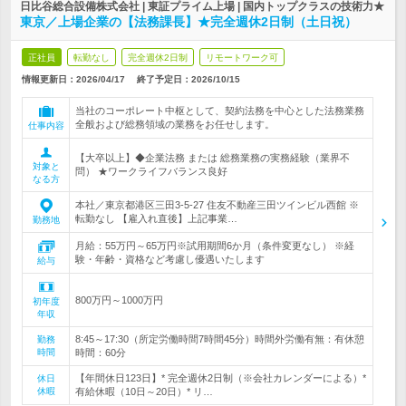
日比谷総合設備株式会社 | 東証プライム上場 | 国内トップクラスの技術力★
東京／上場企業の【法務課長】★完全週休2日制（土日祝）
正社員
転勤なし
完全週休2日制
リモートワーク可
情報更新日：2026/04/17
終了予定日：
2026/10/15
当社のコーポレート中枢として、契約法務を中心とした法務業務
全般および総務領域の業務をお任せします。
仕事内容
【大卒以上】◆企業法務 または 総務業務の実務経験（業界不
対象と
問） ★ワークライフバランス良好
なる方
本社／東京都港区三田3-5-27 住友不動産三田ツインビル西館 ※
転勤なし 【雇入れ直後】上記事業…
勤務地
月給：55万円～65万円※試用期間6か月（条件変更なし） ※経
験・年齢・資格など考慮し優遇いたします
給与
800万円～1000万円
初年度
年収
8:45～17:30（所定労働時間7時間45分）時間外労働有無：有休憩
勤務
時間
時間：60分
【年間休日123日】* 完全週休2日制（※会社カレンダーによる）*
休日
休暇
有給休暇（10日～20日）* リ…