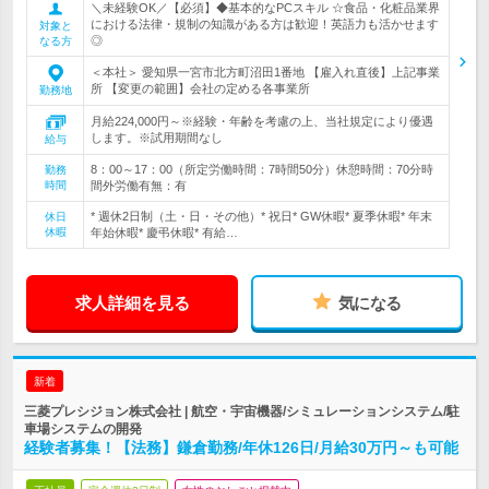
＼未経験OK／【必須】◆基本的なPCスキル ☆食品・化粧品業界
における法律・規制の知識がある方は歓迎！英語力も活かせます
対象と
◎
なる方
＜本社＞ 愛知県一宮市北方町沼田1番地 【雇入れ直後】上記事業
所 【変更の範囲】会社の定める各事業所
勤務地
月給224,000円～※経験・年齢を考慮の上、当社規定により優遇
します。※試用期間なし
給与
8：00～17：00（所定労働時間：7時間50分）休憩時間：70分時
勤務
時間
間外労働有無：有
* 週休2日制（土・日・その他）* 祝日* GW休暇* 夏季休暇* 年末
休日
休暇
年始休暇* 慶弔休暇* 有給…
求人詳細を見る
気になる
新着
三菱プレシジョン株式会社 | 航空・宇宙機器/シミュレーションシステム/駐
車場システムの開発
経験者募集！【法務】鎌倉勤務/年休126日/月給30万円～も可能