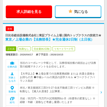
求人詳細を見る
気になる
新着
日比谷総合設備株式会社 | 東証プライム上場 | 国内トップクラスの技術力★
東京／上場企業の【法務部長】★完全週休2日制（土日祝）
正社員
転勤なし
完全週休2日制
リモートワーク可
情報更新日：2026/04/17
終了予定日：
2026/10/15
当社のコーポレート中枢として、法務領域全般の統括および法務
室の組織マネジメントをお任せします。
仕事内容
【大卒以上】◆上場企業での法務業務経験 または 弁護士資格を
お持ちの方 ◆中級レベルの英語の語学スキル ★ワークライフバ
対象と
ランス良好
なる方
本社／東京都港区三田3-5-27 住友不動産三田ツインビル西館 ※
転勤なし 【雇入れ直後】上記事業…
勤務地
月給：55万円～75万円※試用期間6か月（待遇等の変更なし）※
経験・年齢・資格など考慮し優遇いたします
給与