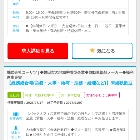
年収
9:00～18:00（実働8時間／休憩60分）時間外労働有無：有# ※残
勤務
時間
業は月0～10時間程度です！
# 【年間休日120日】・完全週休2日制（土・日）・祝日・夏季休
休日
休暇
暇・年末年始・有給休暇・特別休暇・出…
求人詳細を見る
気になる
株式会社コーリツ | ◆磐田市の地域密着型企業◆自動車部品メーカー◆福利
厚生充実
【総務総合職(労務・人事・給与・法務・経理など)】未経験歓迎
正社員
職種・業種未経験OK
第二新卒歓迎
女性のおしごと掲載中
情報更新日：2026/07/17
終了予定日：
2027/01/07
《バックオフィス業務で縁の下の力持ちとして活躍！》管理業務
全般（労務・人事・給与・法務・経理など）をお任せします。
仕事内容
人物重視採用《未経験歓迎》◆短大・専門・高専卒 ＼★賞与年3
対象と
回★頑張りを正当に評価します！／
なる方