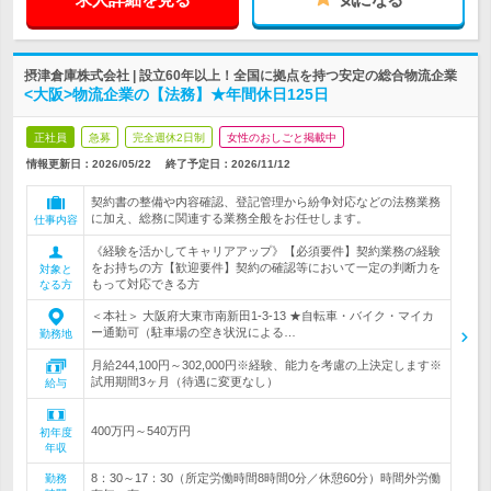
摂津倉庫株式会社 | 設立60年以上！全国に拠点を持つ安定の総合物流企業
<大阪>物流企業の【法務】★年間休日125日
正社員
急募
完全週休2日制
女性のおしごと掲載中
情報更新日：2026/05/22
終了予定日：
2026/11/12
契約書の整備や内容確認、登記管理から紛争対応などの法務業務
に加え、総務に関連する業務全般をお任せします。
仕事内容
《経験を活かしてキャリアアップ》【必須要件】契約業務の経験
をお持ちの方【歓迎要件】契約の確認等において一定の判断力を
対象と
もって対応できる方
なる方
＜本社＞ 大阪府大東市南新田1-3-13 ★自転車・バイク・マイカ
ー通勤可（駐車場の空き状況による…
勤務地
月給244,100円～302,000円※経験、能力を考慮の上決定します※
試用期間3ヶ月（待遇に変更なし）
給与
400万円～540万円
初年度
年収
8：30～17：30（所定労働時間8時間0分／休憩60分）時間外労働
勤務