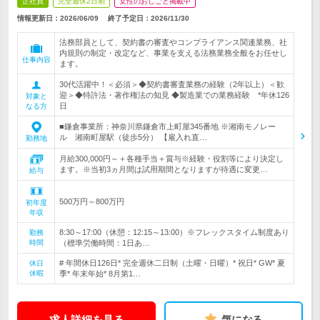
正社員
完全週休2日制
女性のおしごと掲載中
情報更新日：2026/06/09
終了予定日：
2026/11/30
法務部員として、契約書の審査やコンプライアンス関連業務、社
内規則の制定・改定など、事業を支える法務業務全般をお任せし
仕事内容
ます。
30代活躍中！＜必須＞◆契約書審査業務の経験（2年以上）＜歓
迎＞◆特許法・著作権法の知見 ◆製造業での業務経験 *年休126
対象と
日
なる方
■鎌倉事業所：神奈川県鎌倉市上町屋345番地 ※湘南モノレー
ル 湘南町屋駅（徒歩5分） 【雇入れ直…
勤務地
月給300,000円～＋各種手当＋賞与※経験・役割等により決定し
ます。※当初3ヵ月間は試用期間となりますが待遇に変更…
給与
500万円～800万円
初年度
年収
8:30～17:00（休憩：12:15～13:00）※フレックスタイム制度あり
勤務
時間
（標準労働時間：1日あ…
# 年間休日126日* 完全週休二日制（土曜・日曜）* 祝日* GW* 夏
休日
休暇
季* 年末年始* 8月第1…
求人詳細を見る
気になる