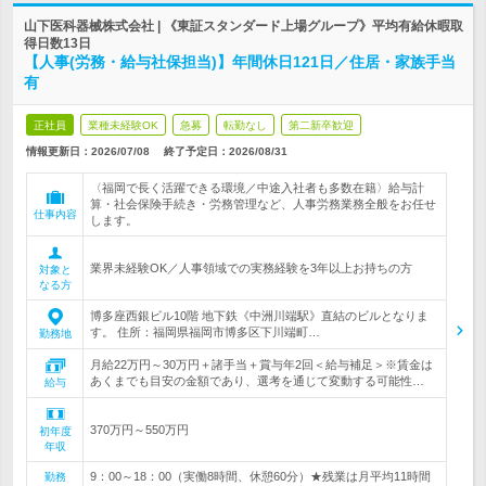
山下医科器械株式会社 | 《東証スタンダード上場グループ》平均有給休暇取
得日数13日
【人事(労務・給与社保担当)】年間休日121日／住居・家族手当
有
正社員
業種未経験OK
急募
転勤なし
第二新卒歓迎
情報更新日：2026/07/08
終了予定日：
2026/08/31
〈福岡で長く活躍できる環境／中途入社者も多数在籍〉給与計
算・社会保険手続き・労務管理など、人事労務業務全般をお任せ
仕事内容
します。
業界未経験OK／人事領域での実務経験を3年以上お持ちの方
対象と
なる方
博多座西銀ビル10階 地下鉄《中洲川端駅》直結のビルとなりま
す。 住所：福岡県福岡市博多区下川端町…
勤務地
月給22万円～30万円＋諸手当＋賞与年2回＜給与補足＞※賃金は
あくまでも目安の金額であり、選考を通じて変動する可能性…
給与
370万円～550万円
初年度
年収
9：00～18：00（実働8時間、休憩60分）★残業は月平均11時間
勤務