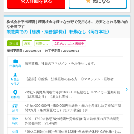
求人詳細を見る
気になる
株式会社平出精密 | 精密板金は様々な分野で使用され、必要とされる魅力的
な分野です
製造業での【総務・法務(課長)】 転勤なし《岡谷本社》
正社員
急募
転勤なし
女性のおしごと掲載中
情報更新日：2026/06/05
終了予定日：
2026/08/24
法務業務、社員のマネジメントをお任せします。
仕事内容
【必須】◎総務・法務経験のある方 ◎マネジメント経験者
対象と
なる方
<本社> 長野県岡谷市今井1680-1 ※転勤なし ※マイカー通勤可能
（駐車場あり） 【雇入れ直後…
勤務地
<月給>300,000円～500,000円※経験・能力を考慮し決定※試用期
間3カ月（条件変更なし）[モデル賃金]（例…
給与
8:00～17:10※休憩70分時間外労働有無:有※前年度の月平均所定
勤務
時間
外労働時間：23.4時間
* 週休二日制(土日)* 年間休日122日* 年末年始休暇* GW休暇* お盆
休日