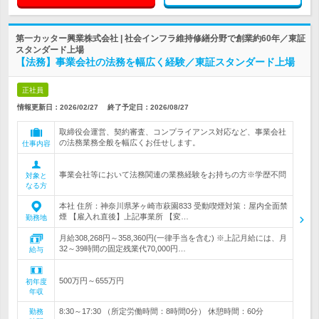
第一カッター興業株式会社 | 社会インフラ維持修繕分野で創業約60年／東証
スタンダード上場
【法務】事業会社の法務を幅広く経験／東証スタンダード上場
正社員
情報更新日：2026/02/27
終了予定日：
2026/08/27
取締役会運営、契約審査、コンプライアンス対応など、事業会社
の法務業務全般を幅広くお任せします。
仕事内容
事業会社等において法務関連の業務経験をお持ちの方※学歴不問
対象と
なる方
本社 住所：神奈川県茅ヶ崎市萩園833 受動喫煙対策：屋内全面禁
煙 【雇入れ直後】上記事業所 【変…
勤務地
月給308,268円～358,360円(一律手当を含む) ※上記月給には、月
32～39時間の固定残業代70,000円…
給与
500万円～655万円
初年度
年収
8:30～17:30 （所定労働時間：8時間0分） 休憩時間：60分
勤務