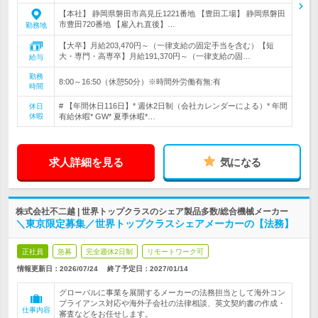
【本社】 静岡県磐田市高見丘1221番地 【豊田工場】 静岡県磐田
市豊田720番地 【雇入れ直後】…
勤務地
【大卒】月給203,470円～（一律支給の固定手当を含む）【短
大・専門・高専卒】月給191,370円～（一律支給の固…
給与
勤務
8:00～16:50（休憩50分）※時間外労働有無:有
時間
# 【年間休日116日】* 週休2日制（会社カレンダーによる）* 年間
休日
休暇
有給休暇* GW* 夏季休暇*…
求人詳細を見る
気になる
株式会社不二越 | 世界トップクラスのシェア製品多数/総合機械メーカー
＼東京限定募集／世界トップクラスシェアメーカーの【法務】
正社員
急募
完全週休2日制
リモートワーク可
情報更新日：2026/07/24
終了予定日：
2027/01/14
グローバルに事業を展開するメーカーの法務担当として海外コン
プライアンス対応や海外子会社の法律相談、英文契約書の作成・
仕事内容
審査などをお任せします。