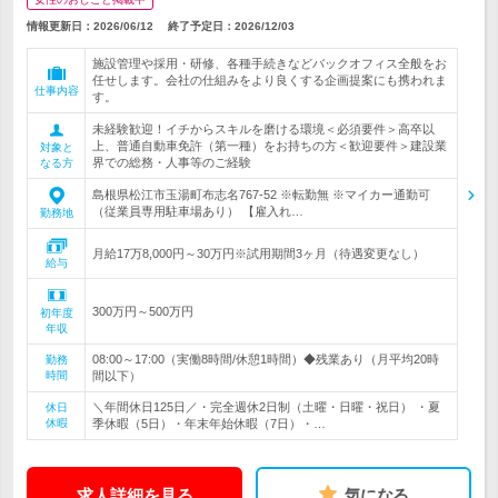
情報更新日：2026/06/12
終了予定日：
2026/12/03
施設管理や採用・研修、各種手続きなどバックオフィス全般をお
任せします。会社の仕組みをより良くする企画提案にも携われま
仕事内容
す。
未経験歓迎！イチからスキルを磨ける環境＜必須要件＞高卒以
上、普通自動車免許（第一種）をお持ちの方＜歓迎要件＞建設業
対象と
界での総務・人事等のご経験
なる方
島根県松江市玉湯町布志名767-52 ※転勤無 ※マイカー通勤可
（従業員専用駐車場あり） 【雇入れ…
勤務地
月給17万8,000円～30万円※試用期間3ヶ月（待遇変更なし）
給与
300万円～500万円
初年度
年収
08:00～17:00（実働8時間/休憩1時間）◆残業あり（月平均20時
勤務
時間
間以下）
＼年間休日125日／・完全週休2日制（土曜・日曜・祝日） ・夏
休日
休暇
季休暇（5日）・年末年始休暇（7日）・…
求人詳細を見る
気になる