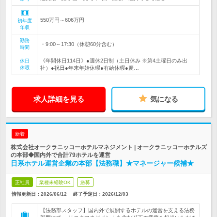
550万円～606万円
初年度
年収
勤務
・9:00～17:30（休憩60分含む）
時間
《年間休日114日》●週休2日制（土日休み ※第4土曜日のみ出
休日
休暇
社）●祝日●年末年始休暇●有給休暇●慶…
求人詳細を見る
気になる
新着
株式会社オークラニッコーホテルマネジメント | オークラニッコーホテルズ
の本部◆国内外で合計79ホテルを運営
日系ホテル運営企業の本部【法務職】★マネージャー候補★
正社員
業種未経験OK
急募
情報更新日：2026/06/12
終了予定日：
2026/12/03
【法務部スタッフ】国内外で展開するホテルの運営を支える法務