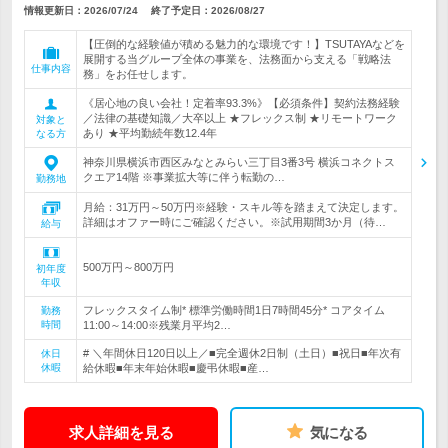
情報更新日：2026/07/24
終了予定日：
2026/08/27
【圧倒的な経験値が積める魅力的な環境です！】TSUTAYAなどを
展開する当グループ全体の事業を、法務面から支える「戦略法
仕事内容
務」をお任せします。
《居心地の良い会社！定着率93.3%》【必須条件】契約法務経験
／法律の基礎知識／大卒以上 ★フレックス制 ★リモートワーク
対象と
あり ★平均勤続年数12.4年
なる方
神奈川県横浜市西区みなとみらい三丁目3番3号 横浜コネクトス
クエア14階 ※事業拡大等に伴う転勤の…
勤務地
月給：31万円～50万円※経験・スキル等を踏まえて決定します。
詳細はオファー時にご確認ください。※試用期間3か月（待…
給与
500万円～800万円
初年度
年収
フレックスタイム制* 標準労働時間1日7時間45分* コアタイム
勤務
時間
11:00～14:00※残業月平均2…
# ＼年間休日120日以上／■完全週休2日制（土日）■祝日■年次有
休日
休暇
給休暇■年末年始休暇■慶弔休暇■産…
求人詳細を見る
気になる