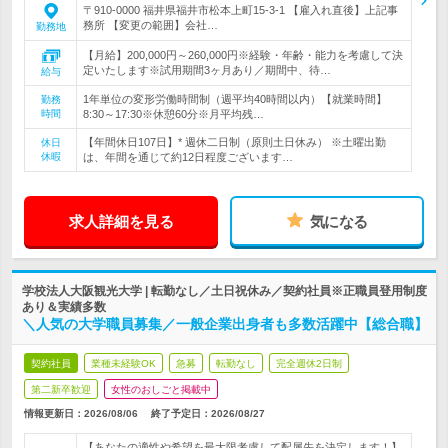
〒910-0000 福井県福井市松本上町15-3-1 【雇入れ直後】上記事
務所 【変更の範囲】会社…
勤務地
【月給】200,000円～260,000円※経験・年齢・能力を考慮して決
定いたします※試用期間3ヶ月あり／期間中、待…
給与
1年単位の変形労働時間制（週平均40時間以内）【就業時間】
勤務
時間
8:30～17:30※休憩60分※月平均残…
【年間休日107日】* 週休二日制（原則土日休み） ※土曜出勤
休日
休暇
は、年間を通じて約12日程度ございます…
求人詳細を見る
気になる
学校法人大阪観光大学 | 転勤なし／土日祝休み／契約社員※正職員登用制度
あり＆実績多数
＼人気の大学職員募集／一般企業出身者も多数活躍中【総合職】
契約社員
業種未経験OK
急募
転勤なし
完全週休2日制
第二新卒歓迎
女性のおしごと掲載中
情報更新日：2026/08/06
終了予定日：
2026/08/27
【あなたの適性や希望を最大限考慮して配属先を決定します！】