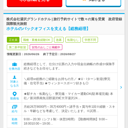
株式会社湯沢グランドホテル | 旅行予約サイトで数々の賞を受賞 政府登録
国際観光旅館
ホテルのバックオフィスを支える【総務経理】
正社員
職種・業種未経験OK
急募
転勤なし
学歴不問
第二新卒歓迎
女性のおしごと掲載中
情報更新日：2026/06/26
終了予定日：
2026/08/27
総務経理として、仕分け伝票の入力や現金出納帳の作成や保険手
続きなどをお任せします。
仕事内容
＼経理or総務のご経験をお持ちの方／ ★U・Iターン歓迎(寮完
対象と
備・住宅手当) ★ウィンタースポーツ好きも◎
なる方
★駅チカ・転勤なし・寮完備・マイカー通勤OK(駐車場完備) 本
社／新潟県南魚沼郡湯沢町大字湯沢24…
勤務地
月給26万9000円～35万4000円＋諸手当＋賞与年1回※経験・スキ
ル・年齢などを考慮して、決定いたします。※試用…
給与
9:00～20:30（シフト制・休憩1時間）【勤務時間例】9:00～
勤務
時間
18:0010:00～19:00…