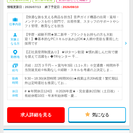
情報更新日：2026/07/13
終了予定日：
2026/08/10
【快適な旅を支える商品を担当】音声ガイド機器の出荷・返却・
メンテナンスを行う部門で、出荷作業、スタッフのサポートやシ
仕事内容
フト管理、教育などを担当
【学歴・経験不問★第二新卒・ブランクをお持ちの方も大歓
迎！】◆基本的なPCスキルがあればOK★人柄や意欲を重視した
対象と
採用です
なる方
【正社員登用制度あり】 ★UIターン歓迎 ★慣れ親しんだ街で腰
を据えて活躍を♪ ◆TRセンター 千…
勤務地
月給：22万３千円～＋賞与年3回（1.1ヶ月）※交通費・時間外手
当別途支給※転勤なし※経験・スキルを考慮の上決定しま…
給与
9:30～18:30(休憩時間 1時間00分)★残業は月20h程度！繁忙期以
勤務
時間
外は定時退社を推奨してお…
# ★年間休日124日 ※2026年度★・完全週休2日制（土日祝）・
休日
休暇
有給休暇10日・年末年始休暇・慶…
求人詳細を見る
気になる