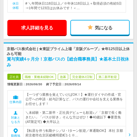
# ＼年間休日118日以上／※年休118日以上＋取得必須の有給5日
休日
休暇
⇒1年間で123日はお休みです！＜…
求人詳細を見る
気になる
京都バス株式会社 | ★東証プライム上場「京阪グループ」★年125日以上休
みも可能
賞与実績4ヶ月分！京都バスの【総合職事務員】★基本土日祝休
み
正社員
職種・業種未経験OK
急募
完全週休2日制
第二新卒歓迎
情報更新日：2026/06/30
終了予定日：
2026/09/14
【一つずつ業務を覚えていけばOK！】★運行ダイヤの作成・官
公庁への申請・給与計算など、バスの運行や会社を支える業務を
仕事内容
お任せします！
＼未経験・第二新卒・正社員デビューも歓迎♪／「京都で長く働
きたい」「バスが好き」そんな方はぜひ！◆40歳以下 ◆要普免
対象と
(AT限定可) ◆大卒以上
なる方
【転居を伴う転勤ナシ／U・Iターン歓迎／車通勤OK】 本社 京都
府京都市右京区嵯峨明星町1-1 ※…
勤務地