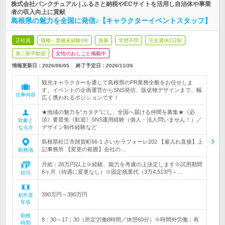
株式会社パンクチュアル | ふるさと納税やECサイトを活用し自治体や事業
者の収入向上に貢献
島根県の魅力を全国に発信♪【キャラクターイベントスタッフ】
正社員
職種・業種未経験OK
急募
学歴不問
完全週休2日制
第二新卒歓迎
女性のおしごと掲載中
情報更新日：2026/06/05
終了予定日：
2026/11/26
観光キャラクターを通じて島根県のPR業務全般をお任せしま
す。イベントの企画運営からSNS発信、販促物デザインまで、幅
仕事内容
広く携われるポジションです！
★地域の魅力を“カタチ”にし、全国へ届ける仲間を募集★《必
須》要普免《歓迎》SNS運用経験（個人・法人問いません！）／
対象と
デザイン制作経験など
なる方
島根県松江市雑賀町66-1 さいかラフォーレ202 【雇入れ直後】上
記事務所 【変更の範囲】会社の…
勤務地
月給：26万円以上※経験、能力を考慮の上決定します※試用期間
6ヶ月（待遇に変更なし）※固定残業代（3万4,513円～…
給与
390万円～390万円
初年度
年収
勤務
8：30～17：30（所定労働8時間／休憩60分）※時間外労働：有
時間