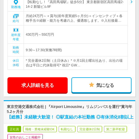
【転勤なし！『高田馬場駅』徒歩5分】 東京都新宿区高田馬場2-
14-2 新陽ビル9F
勤務地
月給24万円～＋賞与(前年度実績5ヶ月分)＋インセンティブ＋各
種手当※経験・能力を考慮の上、優遇致します。※入社後最…
給与
430万円～550万円
初年度
年収
勤務
9:30～17:30(実働7時間)
時間
* 完全週休2日制（土日休み）* ※月1回土曜出社あり、出社の場
休日
休暇
合は平日に代休取得可* 祝日* GW…
求人詳細を見る
気になる
東京空港交通株式会社 | 『Airport Limousine』リムジンバスを運行*賞与年
5.2ヶ月分
【総務】未経験大歓迎！ ◎駅直結の本社勤務 ◎有休消化8割以上
正社員
職種・業種未経験OK
転勤なし
完全週休2日制
第二新卒歓迎
女性のおしごと掲載中