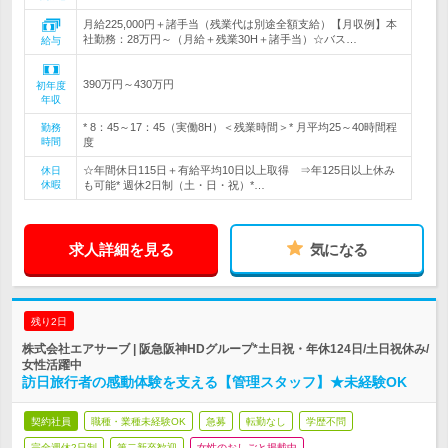
月給225,000円＋諸手当（残業代は別途全額支給）【月収例】本
社勤務：28万円～（月給＋残業30H＋諸手当）☆バス…
給与
390万円～430万円
初年度
年収
* 8：45～17：45（実働8H）＜残業時間＞* 月平均25～40時間程
勤務
時間
度
☆年間休日115日＋有給平均10日以上取得 ⇒年125日以上休み
休日
休暇
も可能* 週休2日制（土・日・祝）*…
求人詳細を見る
気になる
残り2日
株式会社エアサーブ | 阪急阪神HDグループ*土日祝・年休124日/土日祝休み/
女性活躍中
訪日旅行者の感動体験を支える【管理スタッフ】★未経験OK
契約社員
職種・業種未経験OK
急募
転勤なし
学歴不問
完全週休2日制
第二新卒歓迎
女性のおしごと掲載中