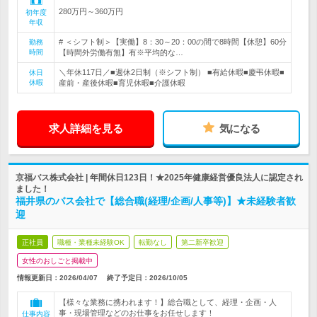
280万円～360万円
初年度
年収
# ＜シフト制＞【実働】8：30～20：00の間で8時間【休憩】60分
勤務
時間
【時間外労働有無】有※平均的な…
＼年休117日／■週休2日制（※シフト制） ■有給休暇■慶弔休暇■
休日
休暇
産前・産後休暇■育児休暇■介護休暇
求人詳細を見る
気になる
京福バス株式会社 | 年間休日123日！★2025年健康経営優良法人に認定され
ました！
福井県のバス会社で【総合職(経理/企画/人事等)】★未経験者歓
迎
正社員
職種・業種未経験OK
転勤なし
第二新卒歓迎
女性のおしごと掲載中
情報更新日：2026/04/07
終了予定日：
2026/10/05
【様々な業務に携われます！】総合職として、経理・企画・人
事・現場管理などのお仕事をお任せします！
仕事内容