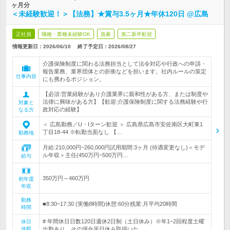
ヶ月分
＜未経験歓迎！＞【法務】★賞与3.5ヶ月★年休120日 @広島
正社員
職種・業種未経験OK
急募
第二新卒歓迎
情報更新日：2026/06/10
終了予定日：
2026/08/27
介護保険制度に関わる法務担当として法令対応や行政への申請・
報告業務、業界団体との折衝などを担います。社内ルールの策定
仕事内容
にも携わるポジション。
【必須:営業経験があり介護業界に親和性がある方、または制度や
法律に興味がある方】【歓迎:介護保険制度に関する法務経験や行
対象と
政対応の経験】
なる方
＜ 広島勤務／U・Iターン歓迎 ＞ 広島県広島市安佐南区大町東1
丁目18-44 ※転勤当面なし 【…
勤務地
月給:210,000円~260,000円試用期間:3ヶ月 (待遇変更なし)＜モデ
ル年収＞主任(450万円~500万円…
給与
350万円～460万円
初年度
年収
勤務
■8:30~17:30 (実働8時間)休憩:60分残業:月平均20時間
時間
# 年間休日日数120日週休2日制（土日休み）※年1~2回程度土曜
休日
休暇
出勤あり、その場合平日休み取得いた…