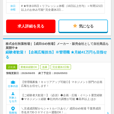
# ★年休105日＋リフレッシュ休暇（16日以上付与）＝年間121日
休日
休暇
以上のお休み可能* 完全週休2日…
求人詳細を見る
気になる
株式会社秋葉牧場 | 【成田ゆめ牧場】メーカー・販売会社として自社商品も
展開中★
経験者歓迎！【企画広報担当】※管理職 ★月給41万円も目指せ
る
正社員
業種未経験OK
急募
完全週休2日制
情報更新日：2026/06/05
終了予定日：
2026/09/03
【管理職募集！キャリアアップ可能◎】マネジメント部門の企画
広報をお任せします！
仕事内容
【ご経験者大歓迎！】《必須》◆企画・広報・イベント運営経験
対象と
◆マネジメント経験 ◆社内外の調整が可能 ◆高卒以上 ほか
なる方
＼京成成田駅からシャトルバスあり／ 成田ゆめ牧場 千葉県成田
市名木730-3 ※マイカー通勤OK！…
勤務地