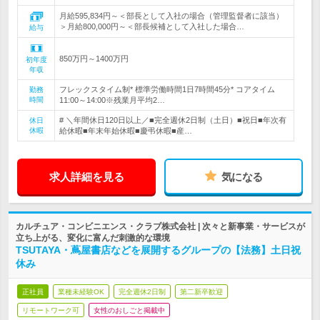
月給595,834円～＜部長として入社の場合（管理監督者に該当）
＞月給800,000円～＜部長候補として入社した場合…
給与
850万円～1400万円
初年度
年収
フレックスタイム制* 標準労働時間1日7時間45分* コアタイム
勤務
時間
11:00～14:00※残業月平均2…
# ＼年間休日120日以上／■完全週休2日制（土日）■祝日■年次有
休日
休暇
給休暇■年末年始休暇■慶弔休暇■産…
求人詳細を見る
気になる
カルチュア・コンビニエンス・クラブ株式会社 | 次々と新事業・サービスが
立ち上がる、変化に富んだ刺激的な環境
TSUTAYA・蔦屋書店などを展開するグループの【法務】土日祝
休み
正社員
業種未経験OK
完全週休2日制
第二新卒歓迎
リモートワーク可
女性のおしごと掲載中