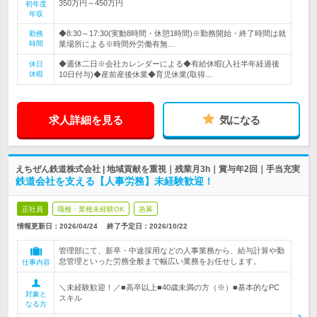
350万円～450万円
初年度
年収
◆8:30～17:30(実動8時間・休憩1時間)※勤務開始・終了時間は就
勤務
時間
業場所による※時間外労働有無…
◆週休二日※会社カレンダーによる◆有給休暇(入社半年経過後
休日
休暇
10日付与)◆産前産後休業◆育児休業(取得…
求人詳細を見る
気になる
えちぜん鉄道株式会社 | 地域貢献を重視｜残業月3h｜賞与年2回｜手当充実
鉄道会社を支える【人事労務】未経験歓迎！
正社員
職種・業種未経験OK
急募
情報更新日：2026/04/24
終了予定日：
2026/10/22
管理部にて、新卒・中途採用などの人事業務から、給与計算や勤
怠管理といった労務全般まで幅広い業務をお任せします。
仕事内容
＼未経験歓迎！／■高卒以上■40歳未満の方（※）■基本的なPC
対象と
スキル
なる方