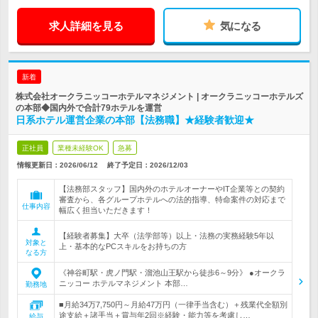
求人詳細を見る
気になる
新着
株式会社オークラニッコーホテルマネジメント | オークラニッコーホテルズ
の本部◆国内外で合計79ホテルを運営
日系ホテル運営企業の本部【法務職】★経験者歓迎★
正社員
業種未経験OK
急募
情報更新日：2026/06/12
終了予定日：
2026/12/03
【法務部スタッフ】国内外のホテルオーナーやIT企業等との契約
審査から、各グループホテルへの法的指導、特命案件の対応まで
仕事内容
幅広く担当いただきます！
【経験者募集】大卒（法学部等）以上・法務の実務経験5年以
対象と
上・基本的なPCスキルをお持ちの方
なる方
《神谷町駅・虎ノ門駅・溜池山王駅から徒歩6～9分》 ●オークラ
ニッコー ホテルマネジメント 本部…
勤務地
■月給34万7,750円～月給47万円（一律手当含む）＋残業代全額別
途支給＋諸手当＋賞与年2回※経験・能力等を考慮し…
給与