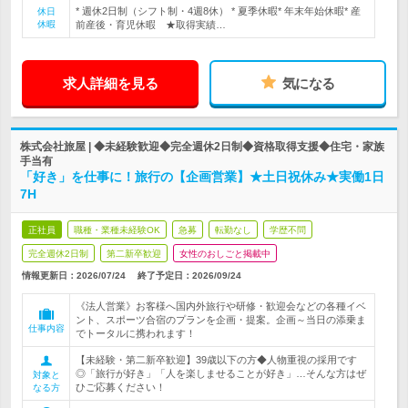
* 週休2日制（シフト制・4週8休） * 夏季休暇* 年末年始休暇* 産
休日
休暇
前産後・育児休暇 ★取得実績…
求人詳細を見る
気になる
株式会社旅屋 | ◆未経験歓迎◆完全週休2日制◆資格取得支援◆住宅・家族
手当有
「好き」を仕事に！旅行の【企画営業】★土日祝休み★実働1日
7H
正社員
職種・業種未経験OK
急募
転勤なし
学歴不問
完全週休2日制
第二新卒歓迎
女性のおしごと掲載中
情報更新日：2026/07/24
終了予定日：
2026/09/24
《法人営業》お客様へ国内外旅行や研修・歓迎会などの各種イベ
ント、スポーツ合宿のプランを企画・提案。企画～当日の添乗ま
仕事内容
でトータルに携われます！
【未経験・第二新卒歓迎】39歳以下の方◆人物重視の採用です
◎「旅行が好き」「人を楽しませることが好き」…そんな方はぜ
対象と
ひご応募ください！
なる方