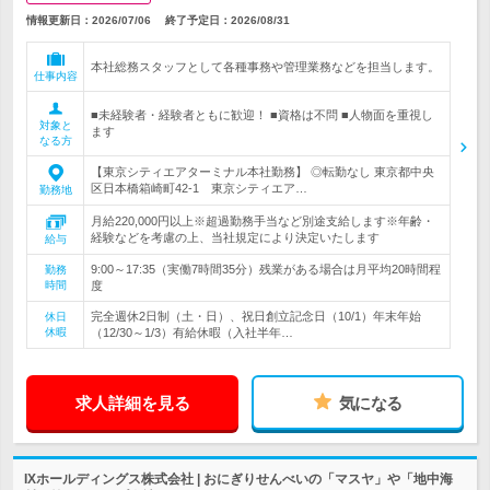
情報更新日：2026/07/06
終了予定日：
2026/08/31
本社総務スタッフとして各種事務や管理業務などを担当します。
仕事内容
■未経験者・経験者ともに歓迎！ ■資格は不問 ■人物面を重視し
対象と
ます
なる方
【東京シティエアターミナル本社勤務】 ◎転勤なし 東京都中央
区日本橋箱崎町42-1 東京シティエア…
勤務地
月給220,000円以上※超過勤務手当など別途支給します※年齢・
経験などを考慮の上、当社規定により決定いたします
給与
9:00～17:35（実働7時間35分）残業がある場合は月平均20時間程
勤務
時間
度
完全週休2日制（土・日）、祝日創立記念日（10/1）年末年始
休日
休暇
（12/30～1/3）有給休暇（入社半年…
求人詳細を見る
気になる
IXホールディングス株式会社 | おにぎりせんべいの「マスヤ」や「地中海