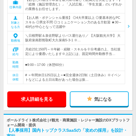
「総務（施設管理含む）」「入試広報」「学生支援」のいずれか
仕事内容
の業務をお任せします。
【お人柄・ポテンシャル重視】 ◎4大卒業以上 ◎要基本的なPC
スキル ◎男女不問 ◎コミュニケーション力のある方歓迎 ★30～
対象と
40代が中心となって活躍中
なる方
＼日根野駅＆泉佐野駅よりバス運行あり／ 【大阪観光大学】 大
阪府泉南郡熊取町大久保南5-3-1 ※…
勤務地
月給232,150円～※年齢・経験・スキルを十分考慮の上、当社規
定により優遇いたします※上記には、固定時間外勤務手当…
給与
勤務
■9:00～17:00（休憩60分）
時間
# ＝年間休日125日以上＝■完全週休2日制（土日休み）※イベン
休日
休暇
トなどによる土日出勤があった場合は振…
求人詳細を見る
気になる
ボールドライト株式会社 | #観光・商業施設・レジャー施設のDXプラットフ
ォーム開発・提供
【人事採用】国内トップクラスSaaSの「攻めの採用」を設計・