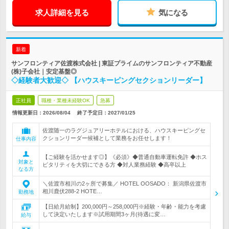
求人詳細を見る
気になる
新着
サンフロンティア佐渡株式会社 | 東証プライムのサンフロンティア不動産
(株)子会社｜安定基盤◎
◇経験者大歓迎◇ 【ハウスキーピングセクションリーダー】
正社員
職種・業種未経験OK
急募
情報更新日：2026/08/04
終了予定日：
2027/01/25
佐渡随一のラグジュアリーホテルにおける、ハウスキーピングセ
クションリーダー候補として業務をお任せします！
仕事内容
【ご経験を活かせます◎】《必須》◆普通自動車運転免許 ◆ホス
対象と
ピタリティを大切にできる方 ◆対人業務経験 ◆高卒以上
なる方
＼佐渡市相川の2ヶ所で募集／ HOTEL OOSADO： 新潟県佐渡市
相川鹿伏288-2 HOTE…
勤務地
【日給月給制】200,000円～258,000円※経験・年齢・能力を考慮
して決定いたします※試用期間3ヶ月(待遇に変…
給与