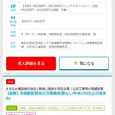
【月給】290,000円～320,000円※シニアマネージャー：月給
342,000円～414,000円※経験・年齢・…
給与
390万円～540万円
初年度
年収
勤務
8：45～17：45実働：8時間休憩：60分時間外労働有無：有
時間
■完全週休2日制(シフト制)■慶弔休暇■リフレッシュ休暇■有給休
休日
休暇
暇：10日以上■産前・産後休暇■育児…
求人詳細を見る
気になる
新着
まるなか建設株式会社 | 島根に根差す安定企業！公共工事等の実績多数
【総務】未経験歓迎/松江市勤務/転勤なし/年休125日(土日祝休
み)
正社員
職種・業種未経験OK
転勤なし
完全週休2日制
第二新卒歓迎
女性のおしごと掲載中