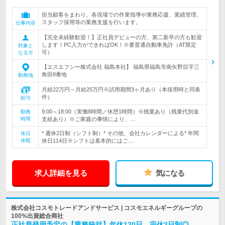
担当顧客をまわり、各現場での作業指導や業務応援、業績管理、
スタッフ採用等の業務支援を行います。
仕事内容
【完全未経験歓迎！】正社員デビューの方、第二新卒の方も歓迎
します！PC入力ができればOK！※要普通自動車免許（AT限定
対象と
可）
なる方
【エスエフシー株式会社 福島本社】 福島県福島市南矢野目字三
角田8番地
勤務地
月給22万円～月給25万円※試用期間3ヶ月あり（本採用時と同条
件）
給与
9:00～18:00（実働8時間／休憩1時間）※残業あり（残業代別途
勤務
時間
支給あり）※ご家庭の事情により、…
* 週休2日制（シフト制）* その他、会社カレンダーによる* 年間
休日
休暇
休日114日※シフトは基本的にはご…
求人詳細を見る
気になる
株式会社コスモトレードアンドサービス | コスモエネルギーグループの
100%出資総合商社
正社員登用予定の【業務統括】年休120日、完休2日制◎