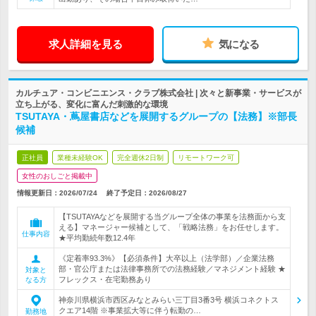
求人詳細を見る
気になる
カルチュア・コンビニエンス・クラブ株式会社 | 次々と新事業・サービスが
立ち上がる、変化に富んだ刺激的な環境
TSUTAYA・蔦屋書店などを展開するグループの【法務】※部長
候補
正社員
業種未経験OK
完全週休2日制
リモートワーク可
女性のおしごと掲載中
情報更新日：2026/07/24
終了予定日：
2026/08/27
【TSUTAYAなどを展開する当グループ全体の事業を法務面から支
える】マネージャー候補として、「戦略法務」をお任せします。
仕事内容
★平均勤続年数12.4年
《定着率93.3%》【必須条件】大卒以上（法学部）／企業法務
部・官公庁または法律事務所での法務経験／マネジメント経験 ★
対象と
フレックス・在宅勤務あり
なる方
神奈川県横浜市西区みなとみらい三丁目3番3号 横浜コネクトス
クエア14階 ※事業拡大等に伴う転勤の…
勤務地