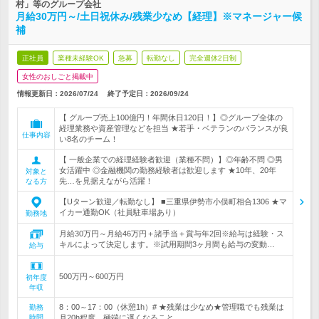
村」等のグループ会社
月給30万円～/土日祝休み/残業少なめ【経理】※マネージャー候
補
正社員
業種未経験OK
急募
転勤なし
完全週休2日制
女性のおしごと掲載中
情報更新日：2026/07/24
終了予定日：
2026/09/24
【 グループ売上100億円！年間休日120日！】◎グループ全体の
経理業務や資産管理などを担当 ★若手・ベテランのバランスが良
仕事内容
い8名のチーム！
【 一般企業での経理経験者歓迎（業種不問）】◎年齢不問 ◎男
女活躍中 ◎金融機関の勤務経験者は歓迎します ★10年、20年
対象と
先…を見据えながら活躍！
なる方
【Uターン歓迎／転勤なし】 ■三重県伊勢市小俣町相合1306 ★マ
イカー通勤OK（社員駐車場あり）
勤務地
月給30万円～月給46万円＋諸手当＋賞与年2回※給与は経験・ス
キルによって決定します。※試用期間3ヶ月間も給与の変動…
給与
500万円～600万円
初年度
年収
8：00～17：00（休憩1h）# ★残業は少なめ★管理職でも残業は
勤務
時間
月20h程度。極端に遅くなること…