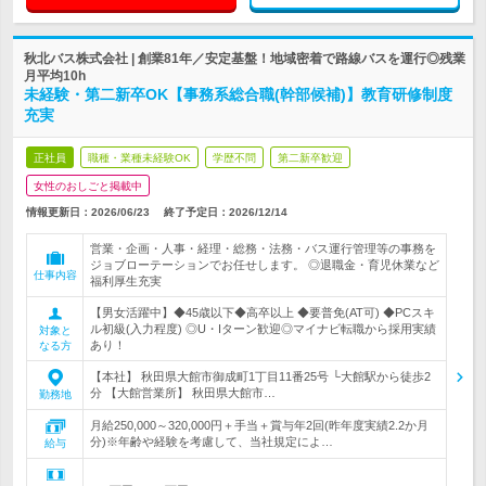
秋北バス株式会社 | 創業81年／安定基盤！地域密着で路線バスを運行◎残業
月平均10h
未経験・第二新卒OK【事務系総合職(幹部候補)】教育研修制度
充実
正社員
職種・業種未経験OK
学歴不問
第二新卒歓迎
女性のおしごと掲載中
情報更新日：2026/06/23
終了予定日：
2026/12/14
営業・企画・人事・経理・総務・法務・バス運行管理等の事務を
ジョブローテーションでお任せします。 ◎退職金・育児休業など
仕事内容
福利厚生充実
【男女活躍中】◆45歳以下◆高卒以上 ◆要普免(AT可) ◆PCスキ
ル初級(入力程度) ◎U・Iターン歓迎◎マイナビ転職から採用実績
対象と
あり！
なる方
【本社】 秋田県大館市御成町1丁目11番25号 └大館駅から徒歩2
分 【大館営業所】 秋田県大館市…
勤務地
月給250,000～320,000円＋手当＋賞与年2回(昨年度実績2.2か月
分)※年齢や経験を考慮して、当社規定によ…
給与