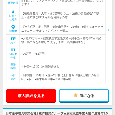
部門にて、 リスクマネジメントを含む以下の業務を担当いただき
仕事内容
ます！
【経験者募集】大卒（法学部等）以上・法務の実務経験5年以
対象と
上・基本的なPCスキルをお持ちの方
なる方
《神谷町駅・虎ノ門駅・溜池山王駅から徒歩6～9分》 ●オークラ
ニッコー ホテルマネジメント 本部…
勤務地
■月給45万円～＋残業代全額別途支給＋諸手当＋賞与年2回※経
験・能力等を考慮して決定します。※試用期間なし
給与
720万円～752万円
初年度
年収
勤務
・9:00～17:30（休憩60分含む）
時間
《年間休日114日》●週休2日制（土日休み ※第4土曜日のみ出
休日
休暇
社）●祝日●年末年始休暇●有給休暇●慶…
求人詳細を見る
気になる
日本基準寝具株式会社 | 東洋観光グループ★安定収益事業★前年度賞与3.5