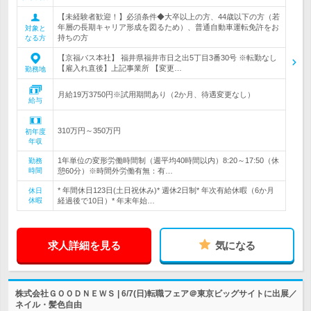
【未経験者歓迎！】必須条件◆大卒以上の方、44歳以下の方（若
年層の長期キャリア形成を図るため）、普通自動車運転免許をお
対象と
持ちの方
なる方
【京福バス本社】 福井県福井市日之出5丁目3番30号 ※転勤なし
【雇入れ直後】上記事業所 【変更…
勤務地
月給19万3750円※試用期間あり（2か月、待遇変更なし）
給与
310万円～350万円
初年度
年収
1年単位の変形労働時間制（週平均40時間以内）8:20～17:50（休
勤務
時間
憩60分）※時間外労働有無：有…
* 年間休日123日(土日祝休み)* 週休2日制* 年次有給休暇（6か月
休日
休暇
経過後で10日）* 年末年始…
求人詳細を見る
気になる
株式会社ＧＯＯＤＮＥＷＳ | 6/7(日)転職フェア＠東京ビッグサイトに出展／
ネイル・髪色自由