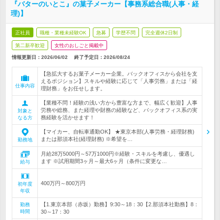
『バターのいとこ』の菓子メーカー【事務系総合職(人事・経
理)】
正社員
職種・業種未経験OK
急募
学歴不問
完全週休2日制
第二新卒歓迎
女性のおしごと掲載中
情報更新日：2026/06/02
終了予定日：
2026/08/24
【急拡大するお菓子メーカー企業。バックオフィスから会社を支
えるポジション】スキルや経験に応じて「人事労務」または「経
仕事内容
理財務」をお任せします。
【業種不問！経験の浅い方から豊富な方まで、幅広く歓迎】人事
労務や総務、また経理や財務の経験など、バックオフィス系の実
対象と
務経験を活かせます！
なる方
【マイカー、自転車通勤OK】 ★東京本部(人事労務・経理財務)
または那須本社(経理財務) ※希望を…
勤務地
月給28万5000円～57万1000円※経験・スキルを考慮し、優遇し
ます ※試用期間3ヶ月～最大6ヶ月（条件に変更な…
給与
400万円～800万円
初年度
年収
【1.東京本部（赤坂）勤務】9:30～18：30【2.那須本社勤務】8：
勤務
時間
30～17：30