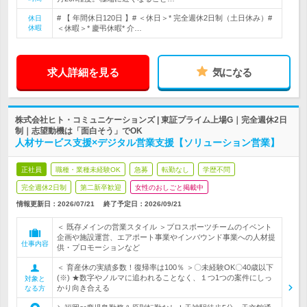
# 【 年間休日120日 】# ＜休日＞* 完全週休2日制（土日休み）#
休日
休暇
＜休暇＞* 慶弔休暇* 介…
求人詳細を見る
気になる
株式会社ヒト・コミュニケーションズ | 東証プライム上場G｜完全週休2日
制｜志望動機は「面白そう」でOK
人材サービス支援×デジタル営業支援【ソリューション営業】
正社員
職種・業種未経験OK
急募
転勤なし
学歴不問
完全週休2日制
第二新卒歓迎
女性のおしごと掲載中
情報更新日：2026/07/21
終了予定日：
2026/09/21
＜ 既存メインの営業スタイル ＞プロスポーツチームのイベント
企画や施設運営、エアポート事業やインバウンド事業への人材提
仕事内容
供・プロモーションなど
＜ 育産休の実績多数！復帰率は100％ ＞〇未経験OK〇40歳以下
(※) ★数字やノルマに追われることなく、１つ1つの案件にしっ
対象と
かり向き合える
なる方