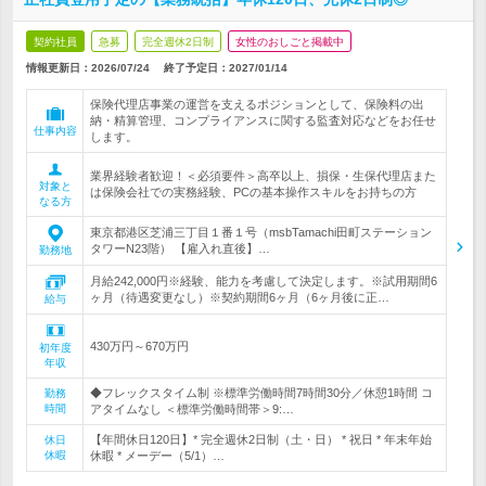
契約社員
急募
完全週休2日制
女性のおしごと掲載中
情報更新日：2026/07/24
終了予定日：
2027/01/14
保険代理店事業の運営を支えるポジションとして、保険料の出
納・精算管理、コンプライアンスに関する監査対応などをお任せ
仕事内容
します。
業界経験者歓迎！＜必須要件＞高卒以上、損保・生保代理店また
対象と
は保険会社での実務経験、PCの基本操作スキルをお持ちの方
なる方
東京都港区芝浦三丁目１番１号（msbTamachi田町ステーション
タワーN23階） 【雇入れ直後】…
勤務地
月給242,000円※経験、能力を考慮して決定します。※試用期間6
ヶ月（待遇変更なし）※契約期間6ヶ月（6ヶ月後に正…
給与
430万円～670万円
初年度
年収
◆フレックスタイム制 ※標準労働時間7時間30分／休憩1時間 コ
勤務
時間
アタイムなし ＜標準労働時間帯＞9:…
【年間休日120日】* 完全週休2日制（土・日） * 祝日 * 年末年始
休日
休暇
休暇 * メーデー（5/1）…