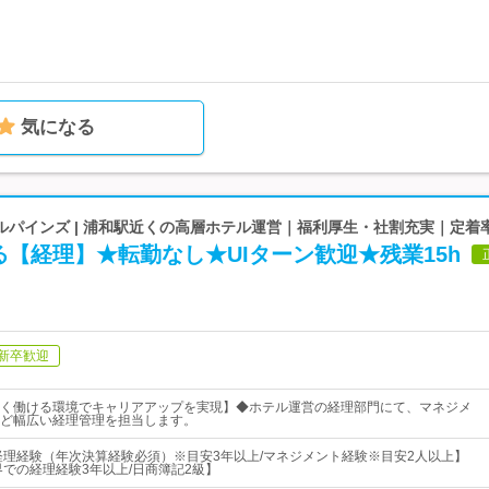
気になる
ルパインズ | 浦和駅近くの高層ホテル運営｜福利厚生・社割充実｜定着
【経理】★転勤なし★UIターン歓迎★残業15h
新卒歓迎
く働ける環境でキャリアアップを実現】◆ホテル運営の経理部門にて、マネジメ
ど幅広い経理管理を担当します。
経理経験（年次決算経験必須）※目安3年以上/マネジメント経験※目安2人以上】
界での経理経験3年以上/日商簿記2級】