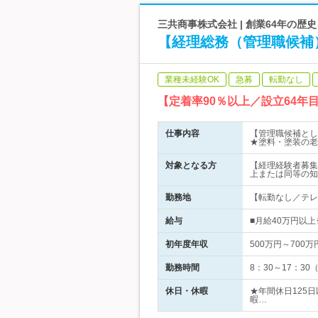
三共商事株式会社 | 創業64年の
【経理総務（管理職候補
業種未経験OK
急募
転勤なし
【定着率90％以上／設立64
仕事内容
【管理職候補とし
★塗料・塗装の老
対象となる方
【経理経験者募集
上または同等の知
勤務地
【転勤なし／テレワ
給与
■月給40万円以
初年度年収
500万円～700万
勤務時間
8：30～17：30
休日・休暇
★年間休日125
暇…