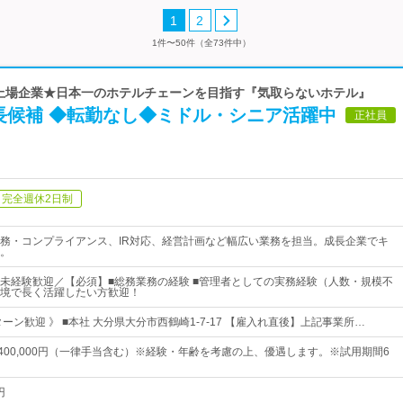
1
2
1件〜50件（全73件中）
| 上場企業★日本一のホテルチェーンを目指す『気取らないホテル』
長候補 ◆転勤なし◆ミドル・シニア活躍中
正社員
完全週休2日制
務・コンプライアンス、IR対応、経営計画など幅広い業務を担当。成長企業でキ
。
未経験歓迎／【必須】■総務業務の経験 ■管理者としての実務経験（人数・規模不
境で長く活躍したい方歓迎！
ターン歓迎 》 ■本社 大分県大分市西鶴崎1-7-17 【雇入れ直後】上記事業所…
円～400,000円（一律手当含む）※経験・年齢を考慮の上、優遇します。※試用期間6
円