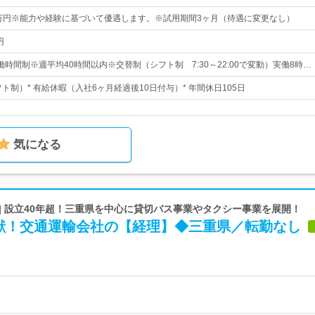
5万円※能力や経験に基づいて優遇します。※試用期間3ヶ月（待遇に変更なし）
円
時間制※週平均40時間以内※交替制（シフト制 7:30～22:00で変動）実働8時…
フト制）* 有給休暇（入社6ヶ月経過後10日付与）* 年間休日105日
気になる
| 設立40年超！三重県を中心に貸切バス事業やタクシー事業を展開！
献！交通運輸会社の【経理】◆三重県／転勤なし