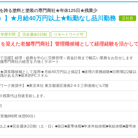
歴史を誇る塗料と塗装の専門商社★年休125日★残業少
）】★月給40万円以上★転勤なし品川勤務
正社員
学歴不問
完全週休2日制
リモートワーク可
年目を迎えた老舗専門商社】管理職候補として経理経験を活かし
て活躍】経理・総務を中心に労務管理～資金計画まで幅広い業務をお任せします
舗専門商社の経営を力強くサポート
★課長職候補として採用★月給40万円以上保証】■経理の実務経験■日商簿記2級以
識がある方■基本的PCスキル
ーク推奨中】 ■東京本社 東京都港区港南2-4-3 三和港南ビル7階
上※残業代は別途支給します。
円
（実働8時間 休憩60分）
日以上★■完全週休2日制（土・日）■祝日■夏季休暇■年末年始休暇■有給休暇■慶弔休