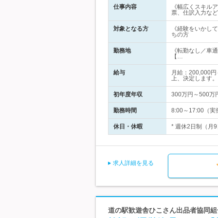
仕事内容
《幅広くスキルア
票、仕訳入力など
対象となる方
《経験をいかして
ちの方
勤務地
《転勤なし／車通
【…
給与
月給：200,00
上、決定します。
初年度年収
300万円～500万
勤務時間
8:00～17:0
休日・休暇
* 週休2日制（月
求人詳細を見る
道の駅歓遊舎ひこさん出品者協同組