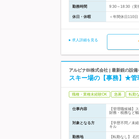
勤務時間
9:30～18:3
休日・休暇
＜年間休日110日
求人詳細を見る
アルピナBI株式会社 | 最新鋭の
スキー場の【事務】★管
職種・業種未経験OK
急募
転勤
仕事内容
【管理職候補】ス
財務・税務など幅
対象となる方
【学歴不問／未経
キル
勤務地
【転勤なし】 石