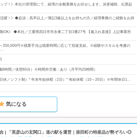
ップ！》本社の管理部にて、経理の全般業務をお任せします。決算補助、伝票起
活躍！》◆必須：高卒以上／簿記3級以上をお持ちの方／経理事務のご経験をお持
勤OK》 ◆本社／三重県四日市市永東二丁目3番27号 【雇入れ直後】上記事業所
0円～350,000円※残業手当は残業時間に応じて別途支給。※経験やスキルを考慮の
…
円
0（実働8時間／休憩60分）※時間外労働：あり（月平均20時間）
9日休／シフト制）* 年末年始休暇（2日）* 有給休暇（10～20日）※年間休日1…
気になる
合 | 「英彦山の玄関口」道の駅を運営｜添田町の特産品が勢ぞろい◎