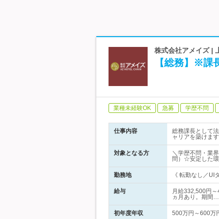
株式会社アメイズ 
【総務】※課
業種未経験OK
急募
学歴不問
仕事内容
総務課長として法
ャリアを築けます
対象となる方
＼学歴不問・業界
問）☆安定した環
勤務地
《 転勤なし／UI
給与
月給332,500
ヵ月あり。期間…
初年度年収
500万円～600万