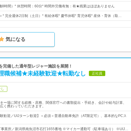
0（実働8時間）* 休憩時間：60分* 時間外労働有無：有★残業はほぼありません
＞* 完全週休2日制（土日）* 有給休暇* 慶弔休暇* 育児休暇* 産休・育休（取…
気になる
設備を完備した通年型レジャー施設を展開！
理職候補★未経験歓迎★転勤なし
正社員
なし
キー場に関する総務・庶務、関係官庁への書類提出・手続き、会計や給与計算、
広く携わっていただきます。
験歓迎／UIJターン歓迎】＜必須＞普通自動車免許（AT限定可）、基本的なPCス
打事業所／新潟県南魚沼市石打1655番地 ※マイカー通勤可（駐車場あり） ※UIJ…