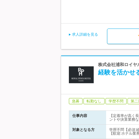
求人詳細を見る
株式会社浦和ロイヤ
経験を活かせる
急募
転勤なし
学歴不問
第二
仕事内容
【定着率が高く長
ントや決算業務な
対象となる方
学歴不問【必須:
【歓迎:ホテル業