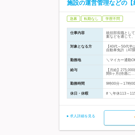
施設の運営管理などの【
急募
転勤なし
学歴不問
仕事内容
統括部長職として
案などを通じて、
対象となる方
【40代～50代
自動車免許（AT限
勤務地
＼マイカー通勤O
給与
【月給】275,
間6ヶ月(待遇に…
勤務時間
9時00分～17時
休日・休暇
# ＼年休113～
求人詳細を見る