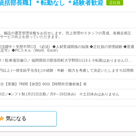
統括部長職】＊転勤なし ＊経験者歓迎
正社員
、施設の運営管理全般をお任せします。売上管理やスタッフの育成、各種企画立
サービス向上を担っていただきます。
半ば活躍中！学歴不問◎】《必須》◆人材育成関係の知識 ◆正社員の管理経験 ◆普通
定可）◆PCスキル（Word、Excel）
K！駐車場完備◎／ 福岡県田川郡添田町大字野田1113-1 ※転勤はありません◎…
000円以上 (一律支給手当含む)※経験・年齢・能力を考慮して決定いたします※試用期
00分【実働】7時間【休憩】60分【時間外労働有無】有
115日／■シフト制 (月21日出勤／月9～10日休み) ※土日休みはありません
気になる