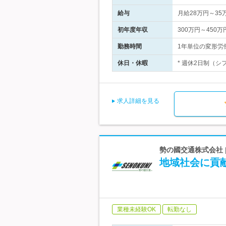
給与
月給28万円～3
初年度年収
300万円～450万
勤務時間
1年単位の変形労働
休日・休暇
* 週休2日制（シ
求人詳細を見る
勢の國交通株式会社 
地域社会に貢
業種未経験OK
転勤なし