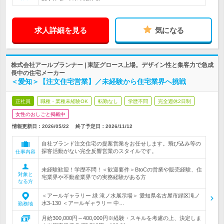
求人詳細を見る
気になる
株式会社アールプランナー | 東証グロース上場。デザイン性と集客力で急成
長中の住宅メーカー
＜愛知＞【注文住宅営業】／未経験から住宅業界へ挑戦
正社員
職種・業種未経験OK
転勤なし
学歴不問
完全週休2日制
女性のおしごと掲載中
情報更新日：2026/05/22
終了予定日：
2026/11/12
自社ブランド注文住宅の提案営業をお任せします。飛び込み等の
探客活動がない完全反響営業のスタイルです。
仕事内容
未経験歓迎！学歴不問！＜歓迎要件＞BtoCの営業や販売経験、住
対象と
宅業界や不動産業界での実務経験がある方
なる方
＜アールギャラリー 緑 滝ノ水展示場＞ 愛知県名古屋市緑区滝ノ
水3-130 ＜アールギャラリー 中…
勤務地
月給300,000円～400,000円※経験・スキルを考慮の上、決定しま