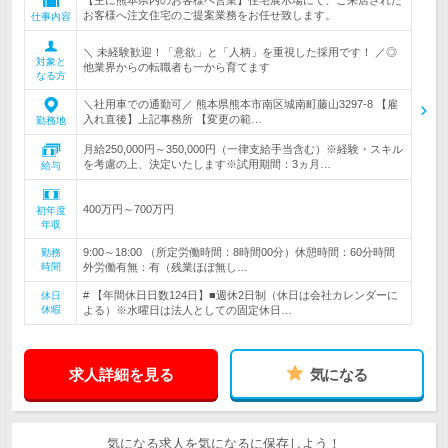
【主に熊本県内のお客様へ営業】住宅展示場にて、ご来店された
お客様へ注文住宅のご提案業務をお任せ致します。
仕事内容
＼ 未経験歓迎！「意欲」と「人柄」を重視した採用です！ ／◎
対象と
他業界からの転職者も一から育てます
なる方
＼社用車での通勤可／ 熊本県熊本市南区城南町藤山3297-8 【雇
入れ直後】上記事務所 【変更の範…
勤務地
月給250,000円～350,000円（一律支給手当含む）※経験・スキル
を考慮の上、決定いたします※試用期間：3ヵ月…
給与
400万円～700万円
初年度
年収
9:00～18:00 （所定労働時間：8時間00分）休憩時間：60分時間
勤務
時間
外労働有無：有（残業ほぼ無し…
# 【年間休日日数124日】■週休2日制（休日は会社カレンダーに
休日
休暇
よる）※水曜日は法人としての固定休日…
求人詳細を見る
気になる
気になる求人を気になるに保存しよう！