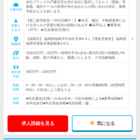
自社ブランドの戸建住宅を仲介会社に販売してもらう（業販）営
業職。物件データの管理や仲介会社からの問い合わせ対応・事務
仕事内容
手続きなどを担います。
【第二新卒歓迎！20代活躍中！】◆住宅、建設、不動産業界にお
ける何らかの営業や販売の経験がある方 ◆高卒以上 ◆要普免
対象と
（AT可）★完全週休2日制◎
なる方
【福岡店】 福岡県福岡市中央区天神4-4-1 【博多営業所】 福岡県
福岡市博多区博多駅東2-8-3…
勤務地
月給26万円～40万円＋時間外手当+歩合+賞与年2回※前職及び年
齢、経験、能力考慮の上、優遇いたします。※宅地建物取…
給与
450万円～1000万円
初年度
年収
9：00～18：00もしくは10：00～19：00※実働8時間（休憩時間
勤務
時間
60分）※担当により異なりま…
■完全週休2日制（火水or水木）※担当業務による■夏季休暇■年
休日
休暇
末年始休日■年次有給休暇■特別休暇（慶…
求人詳細を見る
気になる