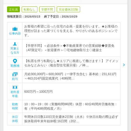
正社員
転勤なし
学歴不問
完全週休2日制
情報更新日：2026/05/15
終了予定日：
2026/10/29
お客様の希望に沿った住宅の企画・提案を行います。★お客様の
理想が詰まった家づくりを支える、やりがいのあるポジションで
仕事内容
す。
【学歴不問】＜必須条件＞◆不動産業界での営業経験◆要普免
対象と
（AT限定可）＜歓迎要件＞◇宅地建物取引士◇建築士
なる方
【転居を伴う転勤なし★エリアに根差して働けます！】 アイメッ
セみなとみらい（複合型住宅展示場）／神…
勤務地
月給300,000円～600,000円（一律手当含む）基本給：231,611円
～463,014円固定残業代（40時間…
給与
600万円～1000万円
初年度
年収
10：00～19：00（実働時間8時間）休憩：60分時間外労働有無：
勤務
時間
有（平均40時間程度／月）
年間休日日数110日完全週休2日制（火水）※休日出勤の際は必ず
休日
休暇
振休取得年末年始休暇:16日間（202…