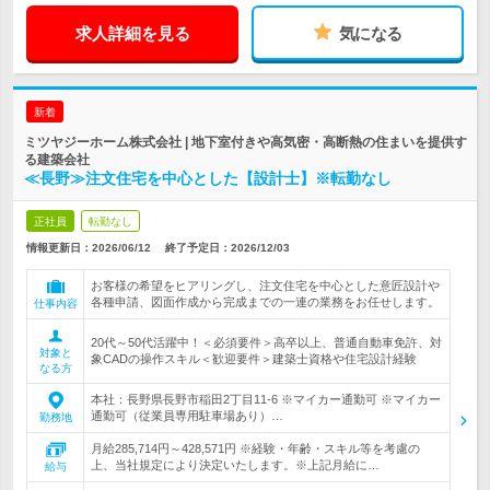
求人詳細を見る
気になる
新着
ミツヤジーホーム株式会社 | 地下室付きや高気密・高断熱の住まいを提供す
る建築会社
≪長野≫注文住宅を中心とした【設計士】※転勤なし
正社員
転勤なし
情報更新日：2026/06/12
終了予定日：
2026/12/03
お客様の希望をヒアリングし、注文住宅を中心とした意匠設計や
各種申請、図面作成から完成までの一連の業務をお任せします。
仕事内容
20代～50代活躍中！＜必須要件＞高卒以上、普通自動車免許、対
対象と
象CADの操作スキル＜歓迎要件＞建築士資格や住宅設計経験
なる方
本社：長野県長野市稲田2丁目11-6 ※マイカー通勤可 ※マイカー
通勤可（従業員専用駐車場あり）…
勤務地
月給285,714円～428,571円 ※経験・年齢・スキル等を考慮の
上、当社規定により決定いたします。※上記月給に…
給与