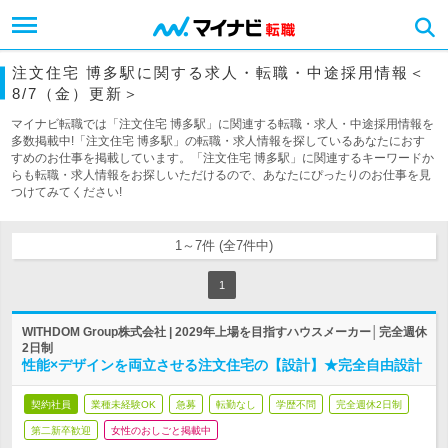
注文住宅 博多駅に関する求人・転職・中途採用情報＜
8/7（金）更新＞
マイナビ転職では「注文住宅 博多駅」に関連する転職・求人・中途採用情報を
多数掲載中!「注文住宅 博多駅」の転職・求人情報を探しているあなたにおす
すめのお仕事を掲載しています。「注文住宅 博多駅」に関連するキーワードか
らも転職・求人情報をお探しいただけるので、あなたにぴったりのお仕事を見
つけてみてください!
1～7件 (全7件中)
1
WITHDOM Group株式会社 | 2029年上場を目指すハウスメーカー│完全週休
2日制
性能×デザインを両立させる注文住宅の【設計】★完全自由設計
契約社員
業種未経験OK
急募
転勤なし
学歴不問
完全週休2日制
第二新卒歓迎
女性のおしごと掲載中