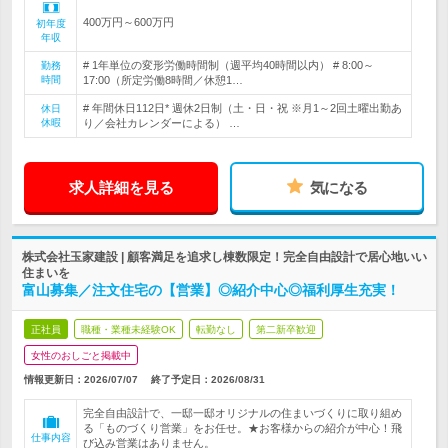
400万円～600万円
初年度
年収
# 1年単位の変形労働時間制（週平均40時間以内） # 8:00～
勤務
時間
17:00（所定労働8時間／休憩1…
# 年間休日112日* 週休2日制（土・日・祝 ※月1～2回土曜出勤あ
休日
休暇
り／会社カレンダーによる） …
求人詳細を見る
気になる
株式会社玉家建設 | 顧客満足を追求し棟数限定！完全自由設計で居心地いい
住まいを
富山募集／注文住宅の【営業】◎紹介中心◎福利厚生充実！
正社員
職種・業種未経験OK
転勤なし
第二新卒歓迎
女性のおしごと掲載中
情報更新日：2026/07/07
終了予定日：
2026/08/31
完全自由設計で、一邸一邸オリジナルの住まいづくりに取り組め
る「ものづくり営業」をお任せ。★お客様からの紹介が中心！飛
仕事内容
び込み営業はありません。