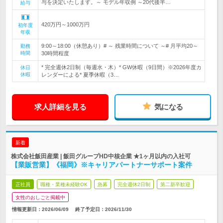
与を決定いたします。～ モデル年収例 ～20代後半…
給与
420万円～1000万円
初年度
年収
9:00～18:00（休憩あり）# ～ 残業時間について ～# 月平均20～
勤務
時間
30時間程度
* 完全週休2日制（毎週水・木）* GW休暇（9日間）※2026年度カ
休日
休暇
レンダーによる* 夏季休暇（3…
求人詳細を見る
気になる
新着
株式会社飯田産業 | 飯田グループHD中核企業 ★1ヶ月以内の入社可
【業販営業】《福岡》※キャリアパートナーサポート案件
正社員
職種・業種未経験OK
急募
完全週休2日制
第二新卒歓迎
女性のおしごと掲載中
情報更新日：2026/06/09
終了予定日：
2026/11/30