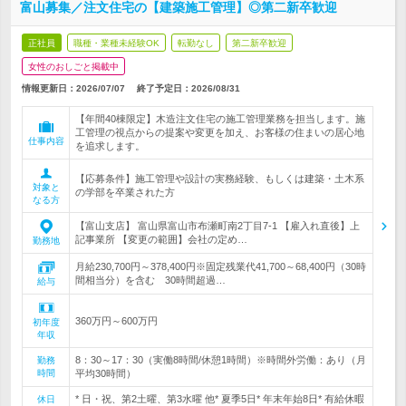
富山募集／注文住宅の【建築施工管理】◎第二新卒歓迎
正社員
職種・業種未経験OK
転勤なし
第二新卒歓迎
女性のおしごと掲載中
情報更新日：2026/07/07
終了予定日：
2026/08/31
【年間40棟限定】木造注文住宅の施工管理業務を担当します。施
工管理の視点からの提案や変更を加え、お客様の住まいの居心地
仕事内容
を追求します。
【応募条件】施工管理や設計の実務経験、もしくは建築・土木系
対象と
の学部を卒業された方
なる方
【富山支店】 富山県富山市布瀬町南2丁目7-1 【雇入れ直後】上
記事業所 【変更の範囲】会社の定め…
勤務地
月給230,700円～378,400円※固定残業代41,700～68,400円（30時
間相当分）を含む 30時間超過…
給与
360万円～600万円
初年度
年収
8：30～17：30（実働8時間/休憩1時間）※時間外労働：あり（月
勤務
時間
平均30時間）
* 日・祝、第2土曜、第3水曜 他* 夏季5日* 年末年始8日* 有給休暇
休日