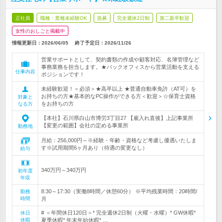
正社員
職種・業種未経験OK
急募
完全週休2日制
第二新卒歓迎
女性のおしごと掲載中
情報更新日：2026/06/05
終了予定日：
2026/11/26
営業サポートとして、契約書類の作成や顧客対応、名簿管理など
事務業務を担当します。★バックオフィスから営業活動を支える
仕事内容
ポジションです！
未経験歓迎！＜必須＞★高卒以上 ★普通自動車免許（AT可）を
お持ちの方★基本的なPC操作ができる方＜歓迎＞☆保育士資格
対象と
をお持ちの方
なる方
【本社】石川県白山市博労3丁目27 【雇入れ直後】上記事業所
【変更の範囲】会社の定める事業所
勤務地
月給：256,000円～※経験・年齢・資格など考慮し優遇いたしま
す※試用期間6ヶ月あり（待遇の変更なし）
給与
340万円～340万円
初年度
年収
8:30～17:30（実働8時間／休憩60分） ※平均残業時間：20時間/
勤務
時間
月
# ＜年間休日120日＞* 完全週休2日制（火曜・水曜）* GW休暇*
休日
休暇
夏季休暇* 年末年始休暇* …