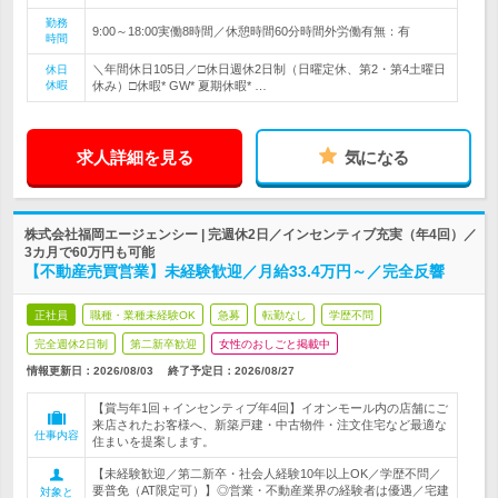
勤務
9:00～18:00実働8時間／休憩時間60分時間外労働有無：有
時間
＼年間休日105日／□休日週休2日制（日曜定休、第2・第4土曜日
休日
休暇
休み）□休暇* GW* 夏期休暇* …
求人詳細を見る
気になる
株式会社福岡エージェンシー | 完週休2日／インセンティブ充実（年4回）／
3カ月で60万円も可能
【不動産売買営業】未経験歓迎／月給33.4万円～／完全反響
正社員
職種・業種未経験OK
急募
転勤なし
学歴不問
完全週休2日制
第二新卒歓迎
女性のおしごと掲載中
情報更新日：2026/08/03
終了予定日：
2026/08/27
【賞与年1回＋インセンティブ年4回】イオンモール内の店舗にご
来店されたお客様へ、新築戸建・中古物件・注文住宅など最適な
仕事内容
住まいを提案します。
【未経験歓迎／第二新卒・社会人経験10年以上OK／学歴不問／
要普免（AT限定可）】◎営業・不動産業界の経験者は優遇／宅建
対象と