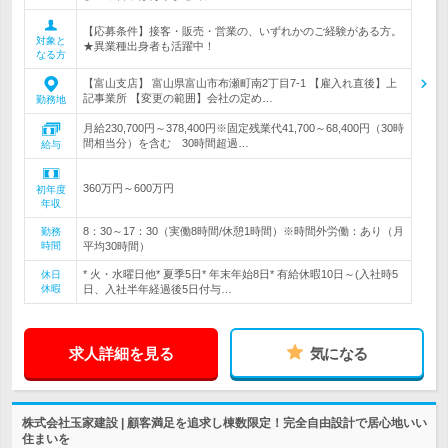
【応募条件】接客・販売・営業の、いずれかのご経験がある方。
対象と
★異業種出身者も活躍中！
なる方
【富山支店】 富山県富山市布瀬町南2丁目7-1 【雇入れ直後】上
記事業所 【変更の範囲】会社の定め…
勤務地
月給230,700円～378,400円※固定残業代41,700～68,400円（30時
間相当分）を含む 30時間超過…
給与
360万円～600万円
初年度
年収
8：30～17：30（実働8時間/休憩1時間）※時間外労働：あり（月
勤務
時間
平均30時間）
* 火・水曜日他* 夏季5日* 年末年始8日* 有給休暇10日～(入社時5
休日
休暇
日、入社半年経過後5日付与…
求人詳細を見る
気になる
株式会社玉家建設 | 顧客満足を追求し棟数限定！完全自由設計で居心地いい
住まいを