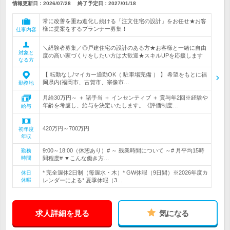
情報更新日：2026/07/28
終了予定日：
2027/01/18
常に改善を重ね進化し続ける「注文住宅の設計」をお任せ★お客
様に提案をするプランナー募集！
仕事内容
＼経験者募集／◎戸建住宅の設計のある方★お客様と一緒に自由
対象と
度の高い家づくりをしたい方は大歓迎★スキルUPを応援します
なる方
【 転勤なし/マイカー通勤OK（ 駐車場完備 ） 】 希望をもとに福
岡県内(福岡市、古賀市、宗像市…
勤務地
月給30万円～ ＋ 諸手当 ＋ インセンティブ ＋ 賞与年2回※経験や
年齢を考慮し、給与を決定いたします。《評価制度…
給与
420万円～700万円
初年度
年収
9:00～18:00（休憩あり）# ～ 残業時間について ～# 月平均15時
勤務
時間
間程度# ▼こんな働き方…
* 完全週休2日制（毎週水・木）* GW休暇（9日間）※2026年度カ
休日
休暇
レンダーによる* 夏季休暇（3…
求人詳細を見る
気になる