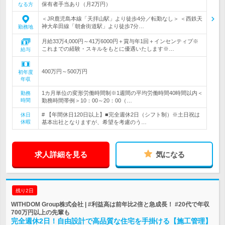
保有者手当あり（月2万円）
なる方
＜JR鹿児島本線「天拝山駅」より徒歩4分／転勤なし＞ ＜西鉄天
神大牟田線「朝倉街道駅」より徒歩7分…
勤務地
月給33万4,000円～41万6000円＋賞与年1回＋インセンティブ※
これまでの経験・スキルをもとに優遇いたします※…
給与
400万円～500万円
初年度
年収
1カ月単位の変形労働時間制※1週間の平均労働時間40時間以内＜
勤務
時間
勤務時間帯例＞10：00～20：00（…
# 【年間休日120日以上】■完全週休2日（シフト制）※土日祝は
休日
休暇
基本出社となりますが、希望を考慮のう…
求人詳細を見る
気になる
残り2日
WITHDOM Group株式会社 | #利益高は前年比2倍と急成長！ #20代で年収
700万円以上の先輩も
完全週休2日！自由設計で高品質な住宅を手掛ける【施工管理】