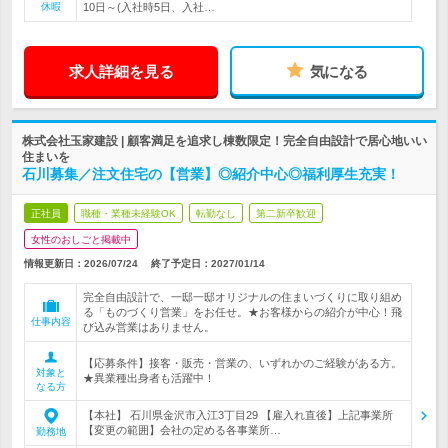
休暇
10日～(入社時5日、入社…
求人詳細を見る
気になる
株式会社玉家建設 | 顧客満足を追求し棟数限定！完全自由設計で居心地いい
住まいを
石川募集／注文住宅の【営業】◎紹介中心◎福利厚生充実！
正社員
職種・業種未経験OK
転勤なし
第二新卒歓迎
女性のおしごと掲載中
情報更新日：2026/07/24
終了予定日：
2027/01/14
完全自由設計で、一邸一邸オリジナルの住まいづくりに取り組め
る「ものづくり営業」をお任せ。★お客様からの紹介が中心！飛
仕事内容
び込み営業はありません。
【応募条件】接客・販売・営業の、いずれかのご経験がある方。
対象と
★異業種出身者も活躍中！
なる方
【本社】 石川県金沢市入江3丁目29 【雇入れ直後】上記事業所
【変更の範囲】会社の定める各事業所…
勤務地