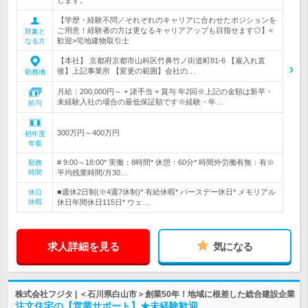
します。
【学歴・経験不問／それぞれのキャリアに合わせたポジションを
ご用意！経験者の方は更なるキャリアアップも目指せます◎】<
対象と
歓迎>宅地建物取引士
なる方
【本社】 京都府京都市山科区竹鼻竹ノ街道町81-6 【雇入れ直
後】上記事業所 【変更の範囲】会社の…
勤務地
月給：200,000円～ + 諸手当 + 賞与 年2回※上記の金額は新卒・
未経験入社の場合の最低保証額です※経験・年…
給与
300万円～400万円
初年度
年収
# 9:00～18:00* 実働：8時間* 休憩：60分* 時間外労働有無：有※
勤務
時間
平均残業時間/月30…
■週休2日制(※4週7休制)* 有給休暇* バースデー休日* メモリアル
休日
休暇
休日年間休日115日* ウェ…
求人詳細を見る
気になる
株式会社フジタ | ＜石川県白山市＞創業50年！地域に根差した総合建設企業
注文住宅の【営業サポート】★未経験歓迎