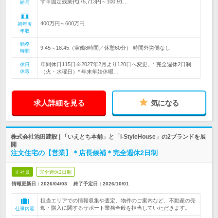
す※固定残業代(75,713円～100,91…
給与
400万円～600万円
初年度
年収
勤務
9:45～18:45（実働8時間／休憩60分） 時間外労働なし
時間
年間休日115日※2027年2月より120日へ変更。* 完全週休2日制
休日
休暇
（火・水曜日）* 年末年始休暇…
求人詳細を見る
気になる
株式会社池田建設 | 「いえとち本舗」と「i-StyleHouse」の2ブランドを展
開
注文住宅の【営業】＊店長候補＊完全週休2日制
正社員
完全週休2日制
情報更新日：2026/04/03
終了予定日：
2026/10/01
担当エリアでの情報収集や査定、物件のご案内など、不動産の売
却・購入に関するサポート業務全般を担当していただきます。
仕事内容