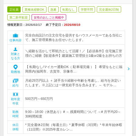
正社員
業種未経験OK
急募
転勤なし
学歴不問
完全週休2日制
第二新卒歓迎
女性のおしごと掲載中
情報更新日：2026/02/17
終了予定日：
2026/08/10
完全自由設計の注文住宅を提供するハウスメーカーである当社に
て、施工管理業務をお任せいたします。
仕事内容
＼経験を活かして即戦力として活躍！／【必須条件】住宅施工管
対象と
理のご経験【歓迎条件】建築施工管理技士1級or2級をお持ちの方
なる方
【 転勤なし/マイカー通勤OK（ 駐車場完備 ） 】 希望をもとに福
岡県内(福岡市、古賀市、宗像市…
勤務地
月給29万円以上 ＋ 諸手当※経験や年齢を考慮し、給与を決定い
たします。※上記には一律支給手当を含みます。～ モデル…
給与
500万円～650万円
初年度
年収
9:00～18:00（休憩あり）# ～ 残業時間について ～# 月平均20～
勤務
時間
30時間程度
* 完全週休2日制（毎週土日）* 夏季休暇（3日間）* 年末年始休暇
休日
休暇
（11日間）※2025年度カレン…