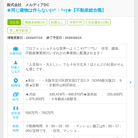
株式会社 メルディアDC
★同じ建物は作らない(=^・^=)★【不動産総合職】
正社員
職種未経験OK
転勤なし
学歴不問
完全週休2日制
第二新卒歓迎
情報更新日：2026/07/16
終了予定日：
2026/09/10
プロフェッショナルな世界へようこそ(*^▽^*)／ 住宅、建築、
不動産事業部のいずれかの事業部に配属されます！
仕事内容
『人見知り・大人しい』でも十分大丈夫！ほとんどの社員がそん
対象と
な感じです。
なる方
●本社・・・大阪市淀川区西宮原2丁目1-3 SORA新大阪21 ９
階 ●京都・・・京都市山科区椥辻…
勤務地
★月給 339,474円～498,870円★基本給 255,600円
～375,600円 ※年齢給+経験等…
給与
500万円～700万円
初年度
年収
※勤務時間 9：00～18：00 ・マンション施工は8：00～17：
勤務
時間
00が定時です。・住宅、マンショ…