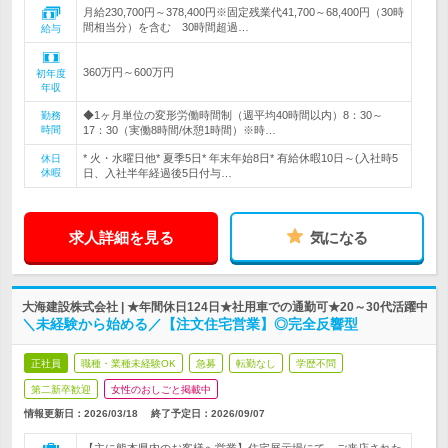
月給230,700円～378,400円※固定残業代41,700～68,400円（30時
間相当分）を含む 30時間超過…
給与
360万円～600万円
初年度
年収
◆1ヶ月単位の変形労働時間制（週平均40時間以内）8：30～
勤務
時間
17：30（実働8時間/休憩1時間）※時…
* 火・水曜日他* 夏季5日* 年末年始8日* 有給休暇10日～(入社時5
休日
休暇
日、入社半年経過後5日付与…
求人詳細を見る
気になる
大海建設株式会社 | ★年間休日124日★社用車での通勤可★20～30代活躍中
＼未経験から始める／【注文住宅営業】◎完全反響型
正社員
職種・業種未経験OK
急募
転勤なし
学歴不問
第二新卒歓迎
女性のおしごと掲載中
情報更新日：2026/03/18
終了予定日：
2026/09/07