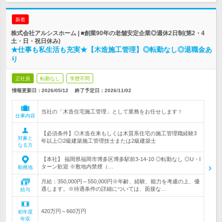
新着
株式会社アルシスホーム | ■創業90年の老舗安定企業◎週休2日制(第2・4
土・日・祝日休み)
★仕事も私生活も充実★【木造施工管理】◎転勤なし◎退職金あ
り
正社員
転勤なし
学歴不問
情報更新日：2026/05/12
終了予定日：
2026/11/02
当社の「木造住宅施工管理」として業務をお任せします！
仕事内容
【必須条件】◎木造在来もしくは木質系住宅の施工管理職経験3
対象と
年以上◎2級建築施工管理技士または2級建築士
なる方
【本社】 福岡県福岡市博多区博多駅前3-14-10 ◎転勤なし ◎U・I
ターン歓迎 ※敷地内禁煙（…
勤務地
月給：350,000円～550,000円※年齢、経験、能力を考慮の上、優
遇します。※待遇条件の詳細については、面接な…
給与
420万円～660万円
初年度
年収