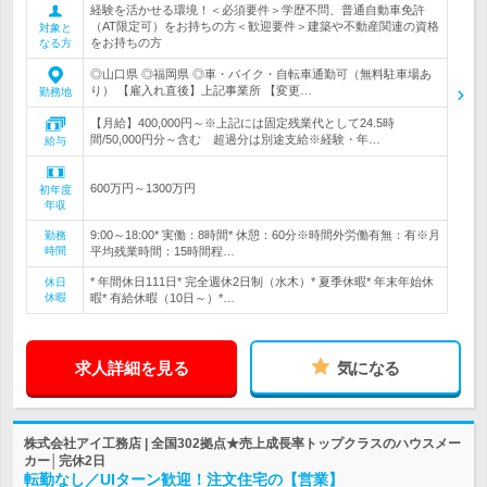
経験を活かせる環境！＜必須要件＞学歴不問、普通自動車免許
（AT限定可）をお持ちの方＜歓迎要件＞建築や不動産関連の資格
対象と
をお持ちの方
なる方
◎山口県 ◎福岡県 ◎車・バイク・自転車通勤可（無料駐車場あ
り） 【雇入れ直後】上記事業所 【変更…
勤務地
【月給】400,000円～※上記には固定残業代として24.5時
間/50,000円分～含む 超過分は別途支給※経験・年…
給与
600万円～1300万円
初年度
年収
9:00～18:00* 実働：8時間* 休憩：60分※時間外労働有無：有※月
勤務
時間
平均残業時間：15時間程…
* 年間休日111日* 完全週休2日制（水木）* 夏季休暇* 年末年始休
休日
休暇
暇* 有給休暇（10日～）*…
求人詳細を見る
気になる
株式会社アイ工務店 | 全国302拠点★売上成長率トップクラスのハウスメー
カー│完休2日
転勤なし／UIターン歓迎！注文住宅の【営業】