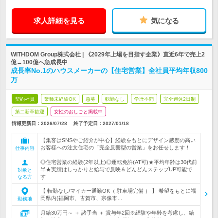
求人詳細を見る
気になる
WITHDOM Group株式会社 | 《2029年上場を目指す企業》直近6年で売上2
億→100億へ急成長中
成長率No.1のハウスメーカーの【住宅営業】全社員平均年収800
万
契約社員
業種未経験OK
急募
転勤なし
学歴不問
完全週休2日制
第二新卒歓迎
女性のおしごと掲載中
情報更新日：2026/07/28
終了予定日：
2027/01/18
【集客はSNSやご紹介が中心】経験をもとにデザイン感度の高い
お客様への注文住宅の「完全反響型の営業」をお任せします！
仕事内容
◎住宅営業の経験(2年以上)◎運転免許(AT可)★平均年齢は30代前
半★実績はしっかりと給与で反映＆どんどんステップUP可能で
対象と
す
なる方
【 転勤なし/マイカー通勤OK（ 駐車場完備 ） 】 希望をもとに福
岡県内(福岡市、古賀市、宗像市…
勤務地
月給30万円～ ＋ 諸手当 ＋ 賞与年2回※経験や年齢を考慮し、給