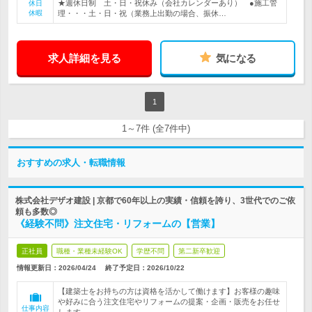
★週休日制 土・日・祝休み（会社カレンダーあり） ●施工管
休日
休暇
理・・・土・日・祝（業務上出勤の場合、振休…
求人詳細を見る
気になる
1
1～7件 (全7件中)
おすすめの求人・転職情報
株式会社デザオ建設 | 京都で60年以上の実績・信頼を誇り、3世代でのご依
頼も多数◎
《経験不問》注文住宅・リフォームの【営業】
正社員
職種・業種未経験OK
学歴不問
第二新卒歓迎
情報更新日：2026/04/24
終了予定日：
2026/10/22
【建築士をお持ちの方は資格を活かして働けます】お客様の趣味
や好みに合う注文住宅やリフォームの提案・企画・販売をお任せ
仕事内容