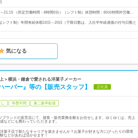
円
5～21:15 （所定労働時間：8時間0分）（シフト制）休憩時間：60分時間外労働…
はシフト制）年間有給休暇10日～20日（下限日数は、入社半年経過後の付与日数と
気になる
円以上＞横浜・鎌倉で愛される洋菓子メーカー
ハーバー』等の【販売スタッフ】
正社員
なし
学歴不問
第二新卒歓迎
ツブランドの直営店にて、接客・販売業務全般をお任せします。ゆくゆくは、売上
成などにも携わっていただきます。
洋菓子店で新たなキャリアを築きませんか？お菓子が好きな方にぴったりの環境
験などがあれば活かせます！