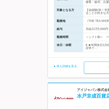
接客・販売、お菓
対象となる方
【未経験OK！学歴
ることが好きな方
勤務地
《THE TEA 
給与
月給22万5,00
勤務時間
＜シフト制＞ ー休
休日・休暇
# ★年間休日1
定休で…
求人詳細を見る
アイジャパン株式会社
水戸京成百貨