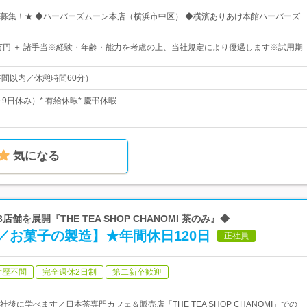
募集！★ ◆ハーバーズムーン本店（横浜市中区） ◆横濱ありあけ本館ハーバーズ
0万円 ＋ 諸手当※経験・年齢・能力を考慮の上、当社規定により優遇します※試用期
時間以内／休憩時間60分）
～9日休み）* 有給休暇* 慶弔休暇
気になる
舗を展開『THE TEA SHOP CHANOMI 茶のみ』◆
／お菓子の製造】★年間休日120日
正社員
学歴不問
完全週休2日制
第二新卒歓迎
後に学べます／日本茶専門カフェ＆販売店「THE TEA SHOP CHANOMI」での