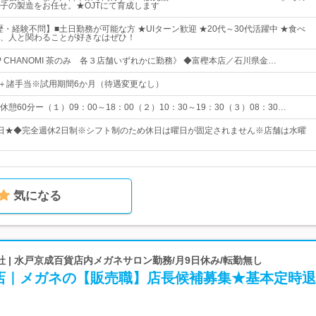
子の製造をお任せ。★OJTにて育成します
・経験不問】■土日勤務が可能な方 ★UIターン歓迎 ★20代～30代活躍中 ★食べ
、人と関わることが好きなはぜひ！
SHOP CHANOMI 茶のみ 各３店舗いずれかに勤務》 ◆富樫本店／石川県金…
0円＋諸手当※試用期間6か月（待遇変更なし）
憩60分ー（１）09：00～18：00（２）10：30～19：30（３）08：30…
20日★◆完全週休2日制※シフト制のため休日は曜日が固定されません※店舗は水曜
気になる
 | 水戸京成百貨店内メガネサロン勤務/月9日休み/転勤無し
店｜メガネの【販売職】店長候補募集★基本定時退