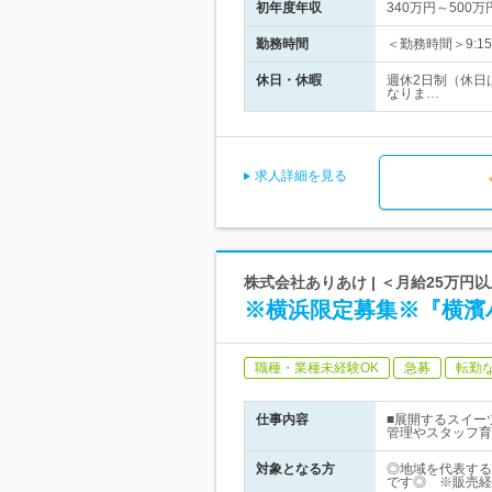
初年度年収
340万円～500万
勤務時間
＜勤務時間＞9:1
休日・休暇
週休2日制（休日
なりま…
求人詳細を見る
株式会社ありあけ | ＜月給25万
※横浜限定募集※『横濱
職種・業種未経験OK
急募
転勤
仕事内容
■展開するスイー
管理やスタッフ育
対象となる方
◎地域を代表する
です◎ ※販売経