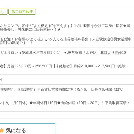
なし
第二新卒歓迎
ネサロンでお客様の"よく視える"を支えます】1組に時間をかけて親身に接客★国
接指導し、将来的には店長候補へ！★
も歓迎！お客様の"よく視える"を支える店長候補を募集｜未経験歓迎◎男女活躍中
も活躍中の職場です！！
ガネサロン（茨城県水戸市泉町1-6-1） ▼JR常磐線「水戸駅」北口より徒歩10
月給225,930円～258,500円【未経験者】月給210,000～217,500円※経験・
円
00（実働8時間、休憩1時間）※百貨店営業時間に準じるため、店長含め残業ほぼな
フト制：月9日休）◆年間休日110日◆有給休暇（10日～20日）└ 平均取得実績：
気になる