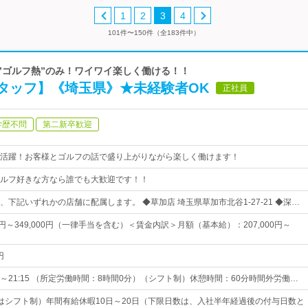
1
2
3
4
101件〜150件（全183件中）
は”ゴルフ熱”のみ！ワイワイ楽しく働ける！！
タッフ】《埼玉県》★未経験者OK
正社員
学歴不問
第二新卒歓迎
活躍！お客様とゴルフの話で盛り上がりながら楽しく働けます！
ルフ好きな方なら誰でも大歓迎です！！
下記いずれかの店舗に配属します。 ◆草加店 埼玉県草加市北谷1-27-21 ◆深…
00円～349,000円（一律手当を含む）＜賃金内訳＞月額（基本給）：207,000円～
円
5～21:15 （所定労働時間：8時間0分）（シフト制）休憩時間：60分時間外労働…
はシフト制）年間有給休暇10日～20日（下限日数は、入社半年経過後の付与日数と