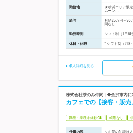
勤務地
★横浜エリア限定
ムーン…
給与
月給25万円～3
間なし
勤務時間
シフト制（1日8
休日・休暇
* シフト制（月8
求人詳細を見る
株式会社茶のみ仲間 | ◆金沢市内に3店
カフェでの【接客・販売
職種・業種未経験OK
転勤なし
仕事内容
＼お茶の知識は入社