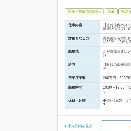
職種・業種未経験OK
急募
転勤
仕事内容
【百貨店内のメガ
家資格保持者が直
対象となる方
異業種からの転身
◎30代・40代
勤務地
水戸京成百貨店メ
分…
給与
【眼鏡の販売経験者】
ス…
初年度年収
260万円～320万
勤務時間
10:00～19:
し！…
休日・休暇
◆週休2日制（シ
9…
求人詳細を見る