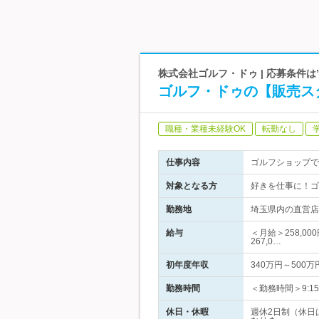
株式会社ゴルフ・ドゥ | 応募条件
ゴルフ・ドゥの【販売ス
職種・業種未経験OK
転勤なし
仕事内容
ゴルフショップで
対象となる方
好きを仕事に！ゴ
勤務地
埼玉県内の直営店、
給与
＜月給＞258,0
267,0…
初年度年収
340万円～500万
勤務時間
＜勤務時間＞9:1
休日・休暇
週休2日制（休日