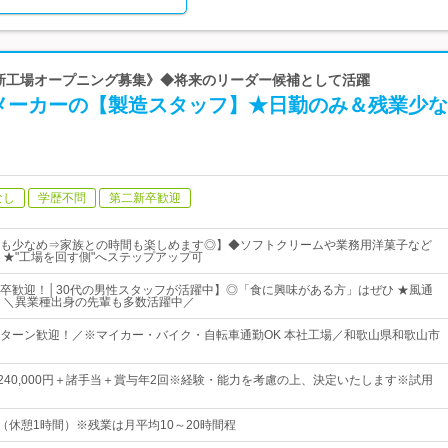
 《新工場オープニング募集》◆将来のリーダー候補として活躍
メーカーの【製造スタッフ】★日勤のみ＆残業少な
なし
学歴不問
第二新卒歓迎
も少なめ⇒家族との時間も楽しめます◎】◆ソフトクリームや業務用洋菓子など
 ★"工場を回す側"へステップアップ可
卒歓迎！│30代の男性スタッフが活躍中】◎「食に興味がある方」はぜひ ★風通
 ＼異業種出身の先輩も多数活躍中／
Iターン歓迎！／※マイカー・バイク・自転車通勤OK 本社工場／和歌山県和歌山市
円～240,000円＋諸手当＋賞与年2回※経験・能力を考慮の上、決定いたします※試用
：00（休憩1時間）※残業は月平均10～20時間程