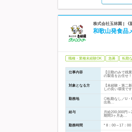
株式会社玉林園 |
和歌山発食品
職種・業種未経験OK
急募
転勤
仕事内容
【日勤のみで残業
の製造をお任せ！
対象となる方
【未経験・第二新
しの良い環境です
勤務地
◎転勤なし／U・
出島…
給与
月給200,000
期間3ヶ月あ…
勤務時間
* 8：00～17