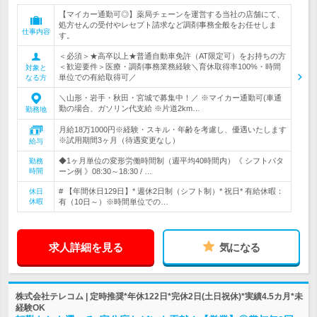
【マイカー通勤可◎】薬局チェーンを運営する当社の店舗にて、
処方せんの受付やレセプト請求など調剤事務全般をお任せしま
仕事内容
す。
＜必須＞★高卒以上★普通自動車免許（AT限定可）をお持ちの方
＜歓迎要件＞医療・調剤事務業務経験＼育休取得率100%・時間
対象と
単位での有給取得可／
なる方
＼山形・岩手・秋田・宮城で募集中！／ ※マイカー通勤可(車通
勤の場合、ガソリン代支給 ※片道2km…
勤務地
月給18万1000円※経験・スキル・年齢を考慮し、優遇いたします
※試用期間3ヶ月（待遇変更なし）
給与
◆1ヶ月単位の変形労働時間制（週平均40時間内）《 シフトパタ
勤務
時間
ーン例 》08:30～18:30 / …
# 【年間休日129日】* 週休2日制（シフト制）* 祝日* 有給休暇：
休日
休暇
有（10日～）※時間単位での…
求人詳細を見る
気になる
株式会社テレコム | 定時推奨*年休122日*完休2日(土日祝休)*実績4.5カ月*未
経験OK