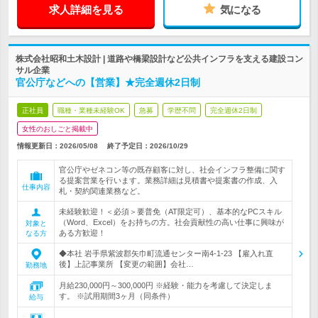
求人詳細を見る
気になる
株式会社昭和土木設計 | 道路や橋梁設計など公共インフラを支える建設コン
サル企業
官公庁などへの【営業】★完全週休2日制
正社員
職種・業種未経験OK
急募
学歴不問
完全週休2日制
女性のおしごと掲載中
情報更新日：2026/05/08
終了予定日：
2026/10/29
官公庁やゼネコン等の既存顧客に対し、社会インフラ整備に関す
る提案営業を行います。業務詳細は見積書や提案書の作成、入
仕事内容
札・契約関連業務など。
未経験歓迎！＜必須＞要普免（AT限定可）、基本的なPCスキル
（Word、Excel）をお持ちの方。社会貢献性の高い仕事に興味が
対象と
ある方歓迎！
なる方
◆本社 岩手県紫波郡矢巾町流通センター南4-1-23 【雇入れ直
後】上記事業所 【変更の範囲】会社…
勤務地
月給230,000円～300,000円 ※経験・能力を考慮して決定しま
す。 ※試用期間3ヶ月（同条件）
給与