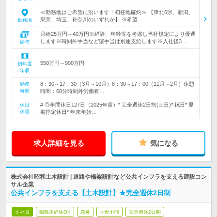
≪勤務地はご希望に沿います！初任地確約≫ 【東北6県、新潟、
東京、埼玉、神奈川のいずれか】 ※希望…
勤務地
月給25万円～40万円※経験、年齢等を考慮し当社規定により優遇
します※時間外手当など諸手当は別途支給します※入社後3…
給与
550万円～900万円
初年度
年収
8：30～17：30（3月～10月）8：30～17：00（11月～2月）休憩
勤務
時間
時間：60分時間外労働有…
# ◎年間休日127日（2025年度）* 完全週休2日制(土日)* 祝日* 夏
休日
休暇
期指定休日* 年末年始…
求人詳細を見る
気になる
株式会社昭和土木設計 | 道路や橋梁設計など公共インフラを支える建設コン
サル企業
公共インフラを支える【土木設計】★完全週休2日制
正社員
職種未経験OK
急募
学歴不問
完全週休2日制