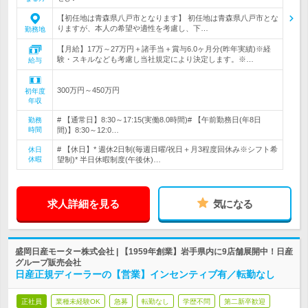
【初任地は青森県八戸市となります】 初任地は青森県八戸市とな
りますが、本人の希望や適性を考慮し、下…
勤務地
【月給】17万～27万円＋諸手当＋賞与6.0ヶ月分(昨年実績)※経
験・スキルなども考慮し当社規定により決定します。※…
給与
300万円～450万円
初年度
年収
# 【通常日】8:30～17:15(実働8.0時間)# 【午前勤務日(年8日
勤務
時間
間)】8:30～12:0…
# 【休日】* 週休2日制(毎週日曜/祝日＋月3程度回休み※シフト希
休日
休暇
望制)* 半日休暇制度(午後休)…
求人詳細を見る
気になる
盛岡日産モーター株式会社 | 【1959年創業】岩手県内に9店舗展開中！日産
グループ販売会社
日産正規ディーラーの【営業】インセンティブ有／転勤なし
正社員
業種未経験OK
急募
転勤なし
学歴不問
第二新卒歓迎