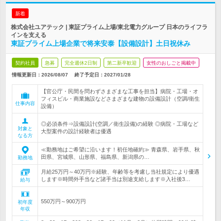
新着
株式会社ユアテック | 東証プライム上場/東北電力グループ 日本のライフラ
インを支える
東証プライム上場企業で将来安泰【設備設計】土日祝休み
契約社員
急募
完全週休2日制
第二新卒歓迎
女性のおしごと掲載中
情報更新日：2026/08/07
終了予定日：
2027/01/28
【官公庁・民間を問わずさまざまな工事を担当】病院・工場・オ
フィスビル・商業施設などさまざまな建物の設備設計（空調/衛生
仕事内容
設備）
◎必須条件⇒設備設計(空調／衛生設備)の経験 ◎病院・工場など
対象と
大型案件の設計経験者は優遇
なる方
≪勤務地はご希望に沿います！初任地確約≫ 青森県、岩手県、秋
田県、宮城県、山形県、福島県、新潟県の…
勤務地
月給25万円～40万円※経験、年齢等を考慮し当社規定により優遇
します※時間外手当など諸手当は別途支給します※入社後3…
給与
550万円～900万円
初年度
年収