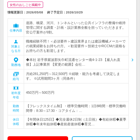
女性のおしごと掲載中
情報更新日：2026/05/08
終了予定日：
2026/10/29
道路、橋梁、河川、トンネルといった公共インフラの整備や維持
管理に関する調査・計画・設計業務全般を担っていただきます。
仕事内容
官公庁案件が9割。
職種経験不問！＜必須要件＞建設業界または建設機械メーカーで
の就業経験をお持ちの方。＜歓迎要件＞技術士やRCCMの資格を
対象と
お持ちの方も歓迎します。
なる方
◆本社 岩手県紫波郡矢巾町流通センター南4-1-23 【雇入れ直
後】上記事業所 【変更の範囲】会社…
勤務地
月給281,250円～312,500円 ※経験・能力を考慮して決定しま
す。 ※試用期間3ヶ月（同条件）
給与
450万円～500万円
初年度
年収
【フレックスタイム制】・標準労働時間：1日8時間・標準労働時
勤務
時間
間帯：8:30～17:30・コアタイム：…
【年間休日125日】◆完全週休2日制（土日祝）◆有給休暇◆夏季
休日
休暇
休暇◆年末年始休暇◆産前産後休暇◆育児…