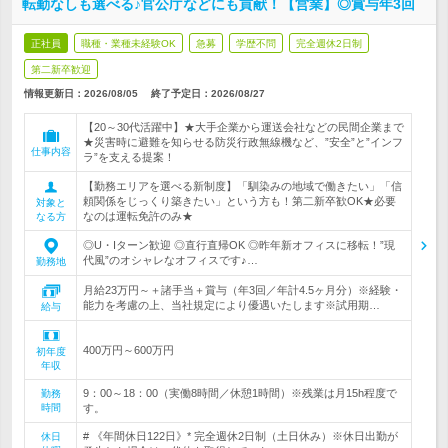
転勤なしも選べる♪官公庁などにも貢献！【営業】◎賞与年3回
正社員
職種・業種未経験OK
急募
学歴不問
完全週休2日制
第二新卒歓迎
情報更新日：2026/08/05
終了予定日：
2026/08/27
【20～30代活躍中】★大手企業から運送会社などの民間企業まで
★災害時に避難を知らせる防災行政無線機など、”安全”と”インフ
仕事内容
ラ”を支える提案！
【勤務エリアを選べる新制度】「馴染みの地域で働きたい」「信
頼関係をじっくり築きたい」という方も！第二新卒歓OK★必要
対象と
なのは運転免許のみ★
なる方
◎U・Iターン歓迎 ◎直行直帰OK ◎昨年新オフィスに移転！”現
代風”のオシャレなオフィスです♪…
勤務地
月給23万円～＋諸手当＋賞与（年3回／年計4.5ヶ月分）※経験・
能力を考慮の上、当社規定により優遇いたします※試用期…
給与
400万円～600万円
初年度
年収
9：00～18：00（実働8時間／休憩1時間）※残業は月15h程度で
勤務
時間
す。
# 《年間休日122日》* 完全週休2日制（土日休み）※休日出勤が
休日