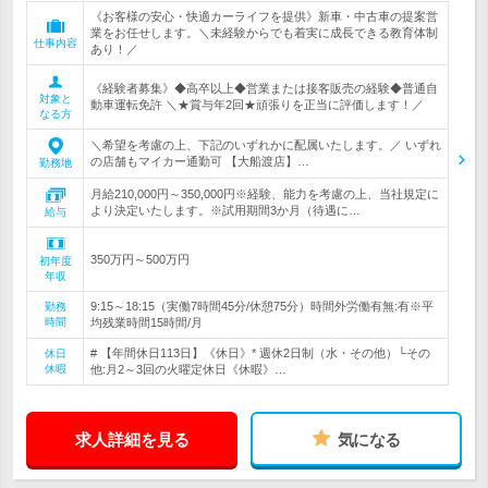
《お客様の安心・快適カーライフを提供》新車・中古車の提案営
業をお任せします。＼未経験からでも着実に成長できる教育体制
仕事内容
あり！／
《経験者募集》◆高卒以上◆営業または接客販売の経験◆普通自
対象と
動車運転免許 ＼★賞与年2回★頑張りを正当に評価します！／
なる方
＼希望を考慮の上、下記のいずれかに配属いたします。／ いずれ
の店舗もマイカー通勤可 【大船渡店】…
勤務地
月給210,000円～350,000円※経験、能力を考慮の上、当社規定に
より決定いたします。※試用期間3か月（待遇に…
給与
350万円～500万円
初年度
年収
9:15～18:15（実働7時間45分/休憩75分）時間外労働有無:有※平
勤務
時間
均残業時間15時間/月
# 【年間休日113日】《休日》* 週休2日制（水・その他）└その
休日
休暇
他:月2～3回の火曜定休日《休暇》…
求人詳細を見る
気になる