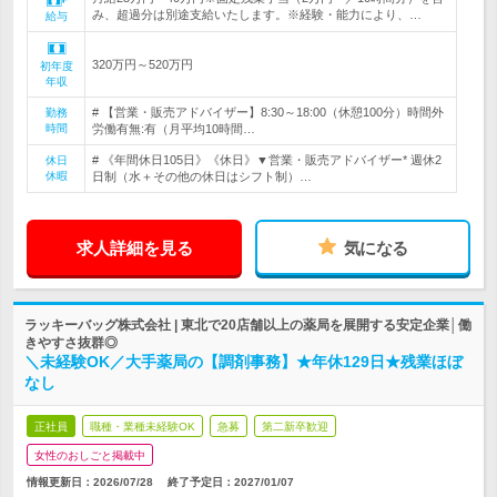
み、超過分は別途支給いたします。※経験・能力により、…
給与
320万円～520万円
初年度
年収
# 【営業・販売アドバイザー】8:30～18:00（休憩100分）時間外
勤務
時間
労働有無:有（月平均10時間…
# 《年間休日105日》《休日》▼営業・販売アドバイザー* 週休2
休日
休暇
日制（水＋その他の休日はシフト制）…
求人詳細を見る
気になる
ラッキーバッグ株式会社 | 東北で20店舗以上の薬局を展開する安定企業│働
きやすさ抜群◎
＼未経験OK／大手薬局の【調剤事務】★年休129日★残業ほぼ
なし
正社員
職種・業種未経験OK
急募
第二新卒歓迎
女性のおしごと掲載中
情報更新日：2026/07/28
終了予定日：
2027/01/07