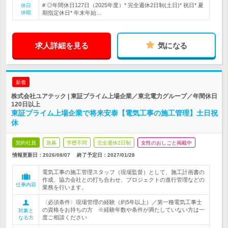
# ◎年間休日127日（2025年度）* 完全週休2日制(土日)* 祝日* 夏
休日
休暇
期指定休日* 年末年始…
求人詳細を見る
気になる
新着
株式会社ユアテック | 東証プライム上場企業／東北電力グループ／年間休日
120日以上
東証プライム上場企業で将来安泰【電気工事の施工管理】土日祝
休
契約社員
急募
学歴不問
完全週休2日制
女性のおしごと掲載中
情報更新日：2026/08/07
終了予定日：
2027/01/28
電気工事の施工管理スタッフ（現場監督）として、施工計画書の
作成、協力会社との打ち合わせ、プロジェクトの進行管理などの
仕事内容
業務を行います。
〈必須条件〉現場管理の経験（約5年以上）／第一種電気工事士
の資格をお持ちの方 ※経験年数や条件が満たしていない方は一
対象と
度ご相談ください
なる方