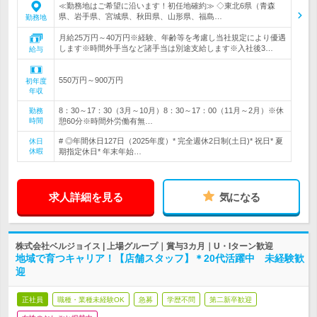
≪勤務地はご希望に沿います！初任地確約≫ ◇東北6県（青森
県、岩手県、宮城県、秋田県、山形県、福島…
勤務地
月給25万円～40万円※経験、年齢等を考慮し当社規定により優遇
します※時間外手当など諸手当は別途支給します※入社後3…
給与
550万円～900万円
初年度
年収
8：30～17：30（3月～10月）8：30～17：00（11月～2月）※休
勤務
時間
憩60分※時間外労働有無…
# ◎年間休日127日（2025年度）* 完全週休2日制(土日)* 祝日* 夏
休日
休暇
期指定休日* 年末年始…
求人詳細を見る
気になる
株式会社ベルジョイス | 上場グループ｜賞与3カ月｜U・Iターン歓迎
地域で育つキャリア！【店舗スタッフ】＊20代活躍中 未経験歓
迎
正社員
職種・業種未経験OK
急募
学歴不問
第二新卒歓迎