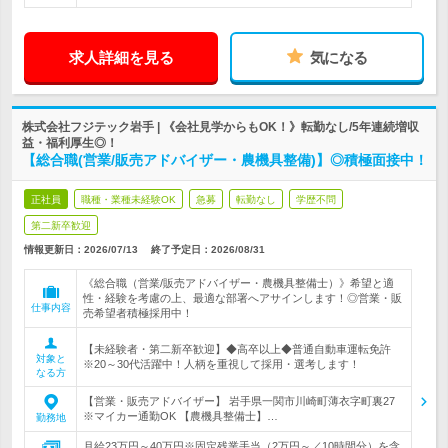
求人詳細を見る
気になる
株式会社フジテック岩手 | 《会社見学からもOK！》転勤なし/5年連続増収
益・福利厚生◎！
【総合職(営業/販売アドバイザー・農機具整備)】◎積極面接中！
正社員
職種・業種未経験OK
急募
転勤なし
学歴不問
第二新卒歓迎
情報更新日：2026/07/13
終了予定日：
2026/08/31
《総合職（営業/販売アドバイザー・農機具整備士）》希望と適
性・経験を考慮の上、最適な部署へアサインします！◎営業・販
仕事内容
売希望者積極採用中！
【未経験者・第二新卒歓迎】◆高卒以上◆普通自動車運転免許
対象と
※20～30代活躍中！人柄を重視して採用・選考します！
なる方
【営業・販売アドバイザー】 岩手県一関市川崎町薄衣字町裏27
※マイカー通勤OK 【農機具整備士】…
勤務地
月給23万円～40万円※固定残業手当（2万円～／10時間分）を含