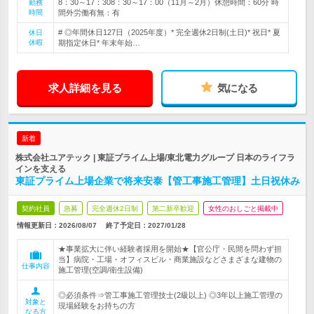
8：30～17：308：30～17：00（11月～2月）休憩時間：60分 時
勤務
時間
間外労働有無：有
# ◎年間休日127日（2025年度）* 完全週休2日制(土日)* 祝日* 夏
休日
休暇
期指定休日* 年末年始…
求人詳細を見る
気になる
新着
株式会社ユアテック | 東証プライム上場/東北電力グループ 日本のライフラ
インを支える
東証プライム上場企業で将来安泰【管工事施工管理】土日祝休み
契約社員
急募
完全週休2日制
第二新卒歓迎
女性のおしごと掲載中
情報更新日：2026/08/07
終了予定日：
2027/01/28
★事業拡大に伴い経験者採用を開始★【官公庁・民間を問わず担
当】病院・工場・オフィスビル・商業施設などさまざまな建物の
仕事内容
施工管理(空調/衛生設備)
◎必須条件⇒管工事施工管理技士(2級以上) ◎3年以上施工管理の
対象と
現場経験をお持ちの方
なる方