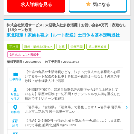
求人詳細を見る
気になる
株式会社流通サービス | 未経験入社多数活躍｜お祝い金各8万円｜夜勤なし
｜UIターン歓迎
東北限定！家族も喜ぶ【ルート配送】土日休＆基本定時退社
正社員
職種・業種未経験OK
急募
学歴不問
第二新卒歓迎
女性のおしごと掲載中
情報更新日：2026/08/06
終了予定日：
2026/10/22
【生協の食品や生活雑貨などを、決まった個人のお客様宅へお届
けするルート配送のお仕事】再配達や夜勤は一切なし！先輩の半
仕事内容
数以上が未経験入社で活躍
【44歳以下(※)で、普通自動車免許の取得から1年以上経過して
いる方】学歴や経験は一切不問！ポテンシャルや人柄を重視した
対象と
採用です！UIターン歓迎◎
なる方
『岩手県』『宮城県』『福島県』で募集します！ ●岩手県 岩手県
北上市…花北(*) 岩手県奥州市…い…
勤務地
【月給】249,860円～(仙台北,仙台南,仙台中央,郡山,ふくしま北南,
いわて県南,盛岡北,盛岡南)269,320…
給与