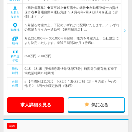
《経験者募集》◆高卒以上◆整備士の経験◆自動車整備士の資格
保有者◆普通自動車運転免許 ＼★賞与年2回★頑張りを正当に評
対象と
価します！／
なる方
＼希望を考慮の上、下記のいずれかに配属いたします。／ いずれ
の店舗もマイカー通勤可 【盛岡厨川店】…
勤務地
月給210,000円～350,000円※経験、能力を考慮の上、当社規定に
より決定いたします。※試用期間3か月（待遇に…
給与
350万円～500万円
初年度
年収
9:15～18:15（実働7時間45分/休憩75分）時間外労働有無:有※平
勤務
時間
均残業時間15時間/月
# 【年間休日113日】《休日》* 週休2日制（水・その他）└その
休日
休暇
他:月2～3回の火曜定休日《休暇》…
求人詳細を見る
気になる
新着