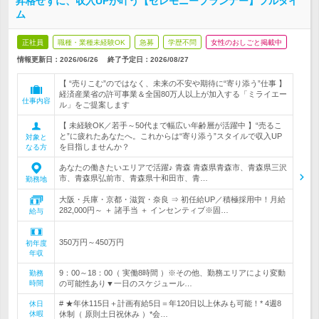
昇格せずに、収入UPが叶う【セレモニープランナー】フルタイ
ム
正社員
職種・業種未経験OK
急募
学歴不問
女性のおしごと掲載中
情報更新日：2026/06/26
終了予定日：
2026/08/27
【 “売りこむ”のではなく、未来の不安や期待に“寄り添う”仕事 】
経済産業省の許可事業＆全国80万人以上が加入する「ミライエー
仕事内容
ル」をご提案します
【 未経験OK／若手～50代まで幅広い年齢層が活躍中 】“売るこ
と”に疲れたあなたへ。これからは“寄り添う”スタイルで収入UP
対象と
を目指しませんか？
なる方
あなたの働きたいエリアで活躍♪ 青森 青森県青森市、青森県三沢
市、青森県弘前市、青森県十和田市、青…
勤務地
大阪・兵庫・京都・滋賀・奈良 ⇒ 初任給UP／積極採用中！月給
282,000円～ ＋ 諸手当 ＋ インセンティブ※固…
給与
350万円～450万円
初年度
年収
9：00～18：00（ 実働8時間 ）※その他、勤務エリアにより変動
勤務
時間
の可能性あり▼一日のスケジュール…
# ★年休115日＋計画有給5日＝年120日以上休みも可能！* 4週8
休日
休暇
休制（ 原則土日祝休み ）*会…