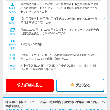
育成前提の採用！【未経験・第二新卒歓迎】◆異業種出身の先輩
社員多数活躍中◆インセンティブあり◆賞与前年度実績4か月分
対象と
◆フレックスタイム制
なる方
【盛岡営業所】 岩手県盛岡市手代森14地割16-398 《2026年4月
27日より移転予定》 岩手…
勤務地
月給220,000円～370,000円＋各種手当＋インセンティブ※給与内
に固定残業代として44,000円～74,00…
給与
340万円～563万円
初年度
年収
《フレックスタイム制》1日の標準労働時間/7時間50分（休憩60
勤務
時間
分）コアタイム/なし時間外労働有無/…
# 【年間休日124日】《休日》* 完全週休2日制（土・日）* 祝日
休日
休暇
《休暇》* 年間有給休暇* 夏季…
求人詳細を見る
気になる
株式会社日本セレモニー | 残業10時間以内｜男女問わず年収800万円以上の
実績多数あり