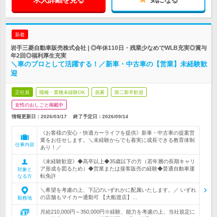
新着
岩手三菱自動車販売株式会社 | ◎年休110日・残業少なめでWLB充実◎賞与
年2回◎福利厚生充実
＼車のプロとして活躍する！／新車・中古車の【営業】未経験歓
迎
正社員
職種・業種未経験OK
急募
第二新卒歓迎
女性のおしごと掲載中
情報更新日：2026/03/17
終了予定日：
2026/09/14
《お客様の安心・快適カーライフを提供》新車・中古車の提案営
業をお任せします。＼未経験からでも着実に成長できる教育体制
仕事内容
あり！／
《未経験歓迎》◆高卒以上◆35歳以下の方（若年層の長期キャリ
ア形成を図るため）◆営業または接客販売の経験◆普通自動車運
対象と
転免許
なる方
＼希望を考慮の上、下記のいずれかに配属いたします。／ いずれ
の店舗もマイカー通勤可 【大船渡店】…
勤務地
月給210,000円～350,000円※経験、能力を考慮の上、当社規定に