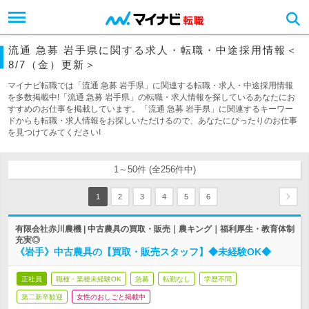
流通 急募 岩手県に関する求人・転職・中途採用情報＜
8/7（金）更新＞
マイナビ転職では「流通 急募 岩手県」に関連する転職・求人・中途採用情報
を多数掲載中!「流通 急募 岩手県」の転職・求人情報を探しているあなたにお
すすめのお仕事を掲載しています。「流通 急募 岩手県」に関連するキーワー
ドからも転職・求人情報をお探しいただけるので、あなたにぴったりのお仕事
を見つけてみてください!
1～50件 (全256件中)
1
2
3
4
5
6
有限会社赤川農機 | 中古農具の買取・販売｜農キング｜福利厚生・教育体制
充実◎
《岩手》中古農具の【買取・販売スタッフ】◆未経験OK◆
正社員
職種・業種未経験OK
急募
転勤なし
学歴不問
第二新卒歓迎
女性のおしごと掲載中