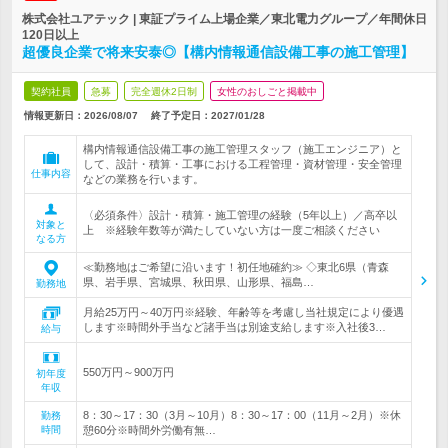
株式会社ユアテック | 東証プライム上場企業／東北電力グループ／年間休日
120日以上
超優良企業で将来安泰◎【構内情報通信設備工事の施工管理】
契約社員
急募
完全週休2日制
女性のおしごと掲載中
情報更新日：2026/08/07
終了予定日：
2027/01/28
構内情報通信設備工事の施工管理スタッフ（施工エンジニア）と
して、設計・積算・工事における工程管理・資材管理・安全管理
仕事内容
などの業務を行います。
〈必須条件〉設計・積算・施工管理の経験（5年以上）／高卒以
対象と
上 ※経験年数等が満たしていない方は一度ご相談ください
なる方
≪勤務地はご希望に沿います！初任地確約≫ ◇東北6県（青森
県、岩手県、宮城県、秋田県、山形県、福島…
勤務地
月給25万円～40万円※経験、年齢等を考慮し当社規定により優遇
します※時間外手当など諸手当は別途支給します※入社後3…
給与
550万円～900万円
初年度
年収
8：30～17：30（3月～10月）8：30～17：00（11月～2月）※休
勤務
時間
憩60分※時間外労働有無…