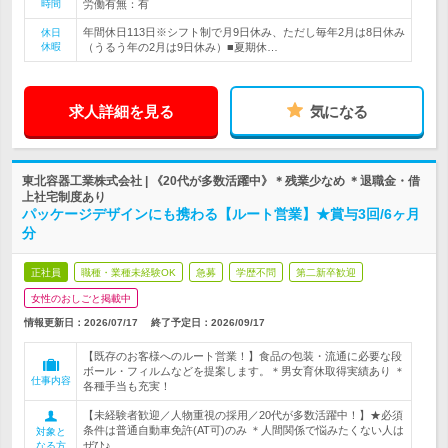
時間
労働有無：有
年間休日113日※シフト制で月9日休み、ただし毎年2月は8日休み
休日
休暇
（うるう年の2月は9日休み）■夏期休…
求人詳細を見る
気になる
東北容器工業株式会社 | 《20代が多数活躍中》＊残業少なめ ＊退職金・借
上社宅制度あり
パッケージデザインにも携わる【ルート営業】★賞与3回/6ヶ月
分
正社員
職種・業種未経験OK
急募
学歴不問
第二新卒歓迎
女性のおしごと掲載中
情報更新日：2026/07/17
終了予定日：
2026/09/17
【既存のお客様へのルート営業！】食品の包装・流通に必要な段
ボール・フィルムなどを提案します。＊男女育休取得実績あり ＊
仕事内容
各種手当も充実！
【未経験者歓迎／人物重視の採用／20代が多数活躍中！】★必須
条件は普通自動車免許(AT可)のみ ＊人間関係で悩みたくない人は
対象と
ぜひ♪
なる方