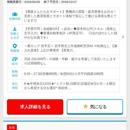
情報更新日：2026/06/26
終了予定日：
2026/12/17
【農家さんたちをサポート】農機具の買取・販売業務をお任せ！
充実した教育制度とサポート体制で安心して働ける環境を整えて
仕事内容
います◎
【学歴不問｜未経験OK】＜必須＞◆基本的なPCスキル（簡単な
文字入力）◆普通自動車免許（AT限定可） ◎ほのぼのとした穏
対象と
やかな社風です♪
なる方
＜農キング 岩手店＞ 岩手県北上市鬼柳町笊渕42 ※転勤なし 【雇
入れ直後】上記の事業所 【変更の…
勤務地
月給 220,000円～※経験・年齢・能力を考慮して決定いたします
※試用期間なし
給与
勤務
8:30～17:30(実働8時間／休憩60分)※月平均残業10時間
時間
# ★年間休日110日★* シフト制:日曜日(店舗定休日)+月～土曜日
休日
休暇
から希望する日を選択* 有給休…
求人詳細を見る
気になる
新着