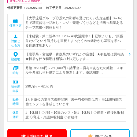
女性のおしごと掲載中
情報更新日：2026/07/28
終了予定日：
2026/08/27
【大手流通グループ◎景気の影響を受けにくい安定基盤】3～6ヶ
月で基礎習得⇒品出し・レジ・売場づくりなどを担当⇒裁量ある
仕事内容
チーフ業務へ挑戦も可！
【未経験・第二新卒OK！20～40代活躍中！】経験よりも、“頑張
りたい”という気持ちを重視！まったくの未経験から基礎を学べ
対象と
る育成体制あり♪
なる方
【岩手県・宮城県・青森県のいずれかの店舗】 ★初任地は要相談
★転居を伴う転勤は相談の上決定します…
勤務地
月給195,000円～280,000円＋諸手当＋賞与※あなたの経験、スキ
ルを考慮し当社規定により優遇します。※試用期…
給与
290万円～420万円
初年度
年収
1カ月単位の変形労働時間制（週平均40時間以内）※1日8時間労
勤務
時間
働でシフトを作成しています
# 【休日】◇月9～10日のシフト制# 【休暇】◇産前・産後休暇制
休日
休暇
度 ◇育児・介護休暇制度 ◇有給休…
求人詳細を見る
気になる