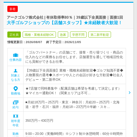
新着
アークゴルフ株式会社 | 有休取得率80％｜39歳以下全員面接｜面接1回
大手ゴルフショップの【店舗スタッフ】★未経験者大歓迎！
正社員
職種・業種未経験OK
急募
学歴不問
第二新卒歓迎
情報更新日：2026/08/07
終了予定日：
2026/11/05
「ゴルフパートナー」の店舗にて、接客・売り場づくり・商品の
仕入れなどの業務をお任せします。店舗運営を通して地域活性化
仕事内容
にも貢献ができるお仕事。
【39歳以下全員面接】業種・職種未経験歓迎◆ゴルフ知識不要◆
人物重視の選考◆スポーツや人との会話が好きな方歓迎◆社会人
対象と
デビュー・第二新卒OK
なる方
★7店舗で同時募集中（配属店舗は希望を考慮して決定します）
★マイカー通勤OK！（関東エリアは不可…
勤務地
■月給18万円～25万円・東京・神奈川：月給20～25万円・北海
道・岩手・石川・福井：月給18～23万円※年齢・スキ…
給与
350万円～430万円
初年度
年収
9:00～20:00（実働8時間）※シフト制※休憩時間：60分※時間外
勤務