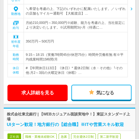
＼希望を考慮の上、下記のいずれかに配属いたします。／ いずれ
の店舗もマイカー通勤可 【大船渡店】…
勤務地
月給210,000円～350,000円※経験、能力を考慮の上、当社規定に
より決定いたします。※試用期間3か月（待遇に…
給与
350万円～500万円
初年度
年収
9:15～18:15（実働7時間45分/休憩75分）時間外労働有無:有※平
勤務
時間
均残業時間15時間/月
# 【年間休日113日】《休日》* 週休2日制（水・その他）└その
休日
休暇
他:月2～3回の火曜定休日《休暇》…
求人詳細を見る
気になる
株式会社東北銀行 | 【WEBカジュアル面談実地中！】東証スタンダード上
場
UIターン歓迎！地方銀行の【総合職】※ITや営業スキル歓迎
正社員
職種・業種未経験OK
急募
完全週休2日制
第二新卒歓迎