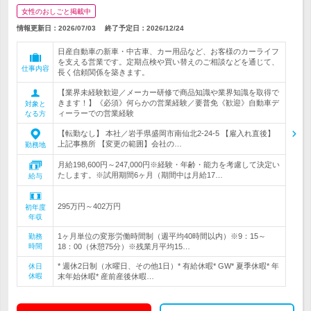
女性のおしごと掲載中
情報更新日：2026/07/03
終了予定日：
2026/12/24
日産自動車の新車・中古車、カー用品など、お客様のカーライフ
を支える営業です。定期点検や買い替えのご相談などを通じて、
仕事内容
長く信頼関係を築きます。
【業界未経験歓迎／メーカー研修で商品知識や業界知識を取得で
きます！】《必須》何らかの営業経験／要普免《歓迎》自動車デ
対象と
ィーラーでの営業経験
なる方
【転勤なし】 本社／岩手県盛岡市南仙北2-24-5 【雇入れ直後】
上記事務所 【変更の範囲】会社の…
勤務地
月給198,600円～247,000円※経験・年齢・能力を考慮して決定い
たします。※試用期間6ヶ月（期間中は月給17…
給与
295万円～402万円
初年度
年収
1ヶ月単位の変形労働時間制（週平均40時間以内）※9：15～
勤務
時間
18：00（休憩75分）※残業月平均15…
* 週休2日制（水曜日、その他1日）* 有給休暇* GW* 夏季休暇* 年
休日
休暇
末年始休暇* 産前産後休暇…