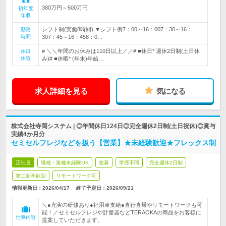
380万円～500万円
初年度
年収
シフト制(実働8時間) ▼シフト例7：00～16：007：30～16：
勤務
時間
307：45～16：458：0…
# ＼＼年間のお休みは110日以上／／# ■休日* 週休2日制(土日休
休日
休暇
み)# ■休暇* (年末)年始…
求人詳細を見る
気になる
株式会社寺岡システム | ◎年間休日124日◎完全週休2日制(土日祝休)◎賞与
実績4か月分
セミセルフレジなどを扱う【営業】★未経験歓迎★フレックス制
正社員
職種・業種未経験OK
急募
学歴不問
完全週休2日制
第二新卒歓迎
リモートワーク可
情報更新日：2026/04/17
終了予定日：
2026/09/21
＼●充実の研修あり●社用車支給●直行直帰やリモートワークも可
能！／セミセルフレジや計量器などTERAOKAの商品をお客様に
仕事内容
提案していただきます。