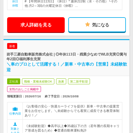
# 【年間休日113日】《休日》* 週休2日制（水・その他）└その
休日
休暇
他:月2～3回の火曜定休日《休暇》…
求人詳細を見る
気になる
新着
岩手三菱自動車販売株式会社 | ◎年休113日・残業少なめでWLB充実◎賞与
年2回◎福利厚生充実
＼車のプロとして活躍する！／新車・中古車の【営業】未経験歓
迎
正社員
職種・業種未経験OK
急募
第二新卒歓迎
女性のおしごと掲載中
情報更新日：2026/07/16
終了予定日：
2026/10/08
《お客様の安心・快適カーライフを提供》新車・中古車の提案営
業をお任せします。＼未経験からでも着実に成長できる教育体制
仕事内容
あり！／
《未経験歓迎》◆高卒以上◆35歳以下の方（若年層の長期キャリ
対象と
ア形成を図るため）◆普通自動車運転免許
なる方