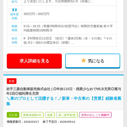
より決定いたします。※試用期間3か月（待遇に…
給与
350万円～500万円
初年度
年収
9:15～18:15（実働7時間45分/休憩75分）時間外労働有無:有※平
勤務
時間
均残業時間15時間/月
# 【年間休日113日】《休日》* 週休2日制（水・その他）└その
休日
休暇
他:月2～3回の火曜定休日《休暇》…
求人詳細を見る
気になる
新着
岩手三菱自動車販売株式会社 | ◎年休110日・残業少なめでWLB充実◎賞与
年2回◎福利厚生充実
＼車のプロとして活躍する！／新車・中古車の【営業】経験者募
集
正社員
業種未経験OK
急募
第二新卒歓迎
女性のおしごと掲載中
情報更新日：2026/03/17
終了予定日：
2026/09/14