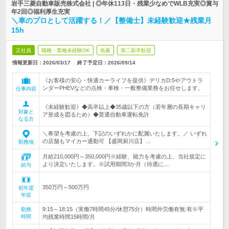
岩手三菱自動車販売株式会社 | ◎年休113日・残業少なめでWLB充実◎賞与
年2回◎福利厚生充実
＼車のプロとして活躍する！／【整備士】未経験歓迎★残業月
15h
正社員
職種・業種未経験OK
急募
第二新卒歓迎
情報更新日：2026/03/17
終了予定日：
2026/09/14
《お客様の安心・快適カーライフを提供》デリカD:5やアウトラ
ンダーPHEVなどの点検・車検・一般整備業務をお任せします。
仕事内容
《未経験歓迎》◆高卒以上◆35歳以下の方（若年層の長期キャリ
対象と
ア形成を図るため）◆普通自動車運転免許
なる方
＼希望を考慮の上、下記のいずれかに配属いたします。／ いずれ
の店舗もマイカー通勤可 【盛岡厨川店】…
勤務地
月給210,000円～350,000円※経験、能力を考慮の上、当社規定に
より決定いたします。※試用期間3か月（待遇に…
給与
350万円～500万円
初年度
年収
9:15～18:15（実働7時間45分/休憩75分）時間外労働有無:有※平
勤務
時間
均残業時間15時間/月