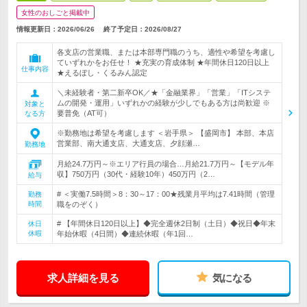
女性のおしごと掲載中
情報更新日：2026/06/26
終了予定日：
2026/08/27
各支店の営業職、または本部専門職のうち、適性や希望を考慮し
ていずれかをお任せ！ ★充実の育成体制 ★年間休日120日以上
仕事内容
★えるぼし・くるみん認定
＼未経験者・第二新卒OK／★「金融業界」「営業」「ITシステ
ムの開発・運用」いずれかの経験が少しでもある方は尚歓迎 ※
対象と
要普免（AT可）
なる方
※勤務地は希望を考慮します ＜岩手県＞ 【盛岡市】 本部、本店
営業部、南大通支店、大通支店、夕顔瀬…
勤務地
月給24.7万円～※エリア行員の場合…月給21.7万円～【モデル年
収】750万円（30代・経験10年）450万円（2…
給与
# ＜実働7.5時間＞8：30～17：00★残業月平均は7.41時間（管理
勤務
時間
職をのぞく）
# 【年間休日120日以上】◆完全週休2日制（土日）◆祝日◆年末
休日
休暇
年始休暇（4日間）◆連続休暇（年1回…
求人詳細を見る
気になる