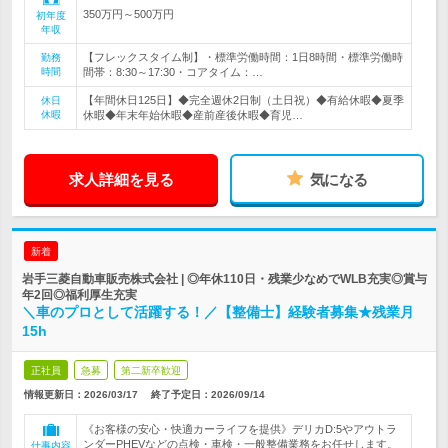
350万円～500万円
初年度
年収
【フレックスタイム制】・標準労働時間：1日8時間・標準労働時
勤務
時間
間帯：8:30～17:30・コアタイム：…
【年間休日125日】◆完全週休2日制（土日祝）◆有給休暇◆夏季
休日
休暇
休暇◆年末年始休暇◆産前産後休暇◆育児…
求人詳細を見る
気になる
新着
岩手三菱自動車販売株式会社 | ◎年休110日・残業少なめでWLB充実◎賞与
年2回◎福利厚生充実
＼車のプロとして活躍する！／【整備士】経験者募集★残業月
15h
正社員
急募
第二新卒歓迎
情報更新日：2026/03/17
終了予定日：
2026/09/14
《お客様の安心・快適カーライフを提供》デリカD:5やアウトラ
ンダーPHEVなどの点検・車検・一般整備業務をお任せします。
仕事内容