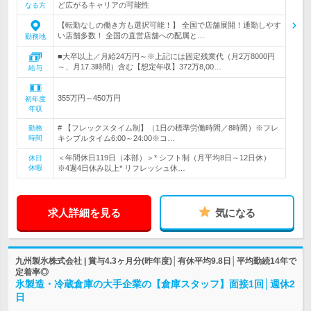
ど広がるキャリアの可能性
なる方
【転勤なしの働き方も選択可能！】 全国で店舗展開！通勤しやす
い店舗多数！ 全国の直営店舗への配属と…
勤務地
■大卒以上／月給24万円～※上記には固定残業代（月2万8000円
～、月17.3時間）含む【想定年収】372万8,00…
給与
355万円～450万円
初年度
年収
# 【フレックスタイム制】（1日の標準労働時間／8時間）※フレ
勤務
時間
キシブルタイム6:00～24:00※コ…
＜年間休日119日（本部）＞* シフト制（月平均8日～12日休）
休日
休暇
※4週4日休み以上* リフレッシュ休…
求人詳細を見る
気になる
九州製氷株式会社 | 賞与4.3ヶ月分(昨年度)│有休平均9.8日│平均勤続14年で
定着率◎
氷製造・冷蔵倉庫の大手企業の【倉庫スタッフ】面接1回│週休2
日