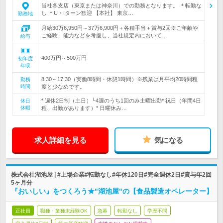
当社各支店（東京または神奈川）での勤務となります。 ＊転勤な
し ＊U・Iターン歓迎 【本社】 東京…
勤務地
月給30万6,950円～37万6,900円＋各種手当＋賞与2回※ご年齢や
ご経験、能力などを考慮し、当社規定内において…
給与
400万円～500万円
初年度
年収
8:30～17:30（実働8時間・休憩1時間）※残業は月平均20時間程
勤務
時間
度と少なめです。
* 週休2日制（土日）└4週のうち1回のみ土曜出勤* 祝日（年間4日
休日
休暇
程、出勤があります）* 日曜休み…
求人詳細を見る
気になる
株式会社湖池屋 | #上場企業#転勤なし#年休120日#完全週休2日#賞与年2回
5ヶ月分
『おいしい』をつくろう★"湖池屋"の【食品製造オペレーター】
正社員
職種・業種未経験OK
急募
転勤なし
学歴不問