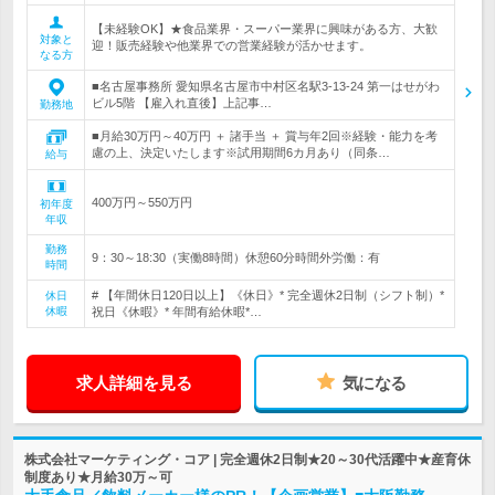
【未経験OK】★食品業界・スーパー業界に興味がある方、大歓
対象と
迎！販売経験や他業界での営業経験が活かせます。
なる方
■名古屋事務所 愛知県名古屋市中村区名駅3-13-24 第一はせがわ
ビル5階 【雇入れ直後】上記事…
勤務地
■月給30万円～40万円 ＋ 諸手当 ＋ 賞与年2回※経験・能力を考
慮の上、決定いたします※試用期間6カ月あり（同条…
給与
400万円～550万円
初年度
年収
勤務
9：30～18:30（実働8時間）休憩60分時間外労働：有
時間
# 【年間休日120日以上】《休日》* 完全週休2日制（シフト制）*
休日
休暇
祝日《休暇》* 年間有給休暇*…
求人詳細を見る
気になる
株式会社マーケティング・コア | 完全週休2日制★20～30代活躍中★産育休
制度あり★月給30万～可