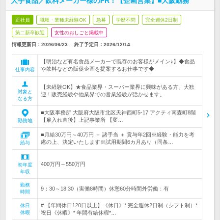
大手食品／飲料メーカー様のPR！【企画営業】■大阪勤務
正社員
職種・業種未経験OK
急募
学歴不問
完全週休2日制
第二新卒歓迎
女性のおしごと掲載中
情報更新日：2026/06/23
終了予定日：
2026/12/14
【明治など有名食品メーカーで既存のお客様がメイン♪】◆食品
や飲料などの販促企画を提案するお仕事です◆
仕事内容
【未経験OK】★食品業界・スーパー業界に興味がある方、大歓
対象と
迎！販売経験や他業界での営業経験が活かせます。
なる方
■大阪事務所 大阪府大阪市北区天神西町5-17 アクティ南森町8階
【雇入れ直後】上記事業所 【変…
勤務地
■月給30万円～40万円 ＋ 諸手当 ＋ 賞与年2回※経験・能力を考
慮の上、決定いたします※試用期間6カ月あり（同条…
給与
400万円～550万円
初年度
年収
勤務
9：30～18:30（実働8時間）休憩60分時間外労働：有
時間
# 【年間休日120日以上】《休日》* 完全週休2日制（シフト制）*
休日
休暇
祝日《休暇》* 年間有給休暇*…