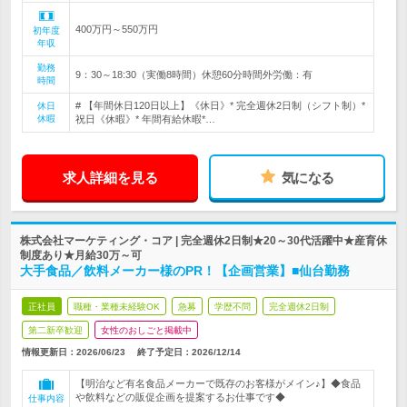
400万円～550万円
初年度
年収
勤務
9：30～18:30（実働8時間）休憩60分時間外労働：有
時間
# 【年間休日120日以上】《休日》* 完全週休2日制（シフト制）*
休日
休暇
祝日《休暇》* 年間有給休暇*…
求人詳細を見る
気になる
株式会社マーケティング・コア | 完全週休2日制★20～30代活躍中★産育休
制度あり★月給30万～可
大手食品／飲料メーカー様のPR！【企画営業】■仙台勤務
正社員
職種・業種未経験OK
急募
学歴不問
完全週休2日制
第二新卒歓迎
女性のおしごと掲載中
情報更新日：2026/06/23
終了予定日：
2026/12/14
【明治など有名食品メーカーで既存のお客様がメイン♪】◆食品
や飲料などの販促企画を提案するお仕事です◆
仕事内容