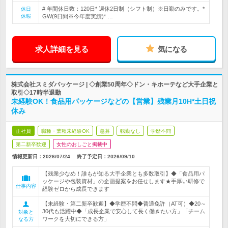
# 年間休日数：120日* 週休2日制（シフト制）※日勤のみです。*
休日
休暇
GW(9日間※今年度実績)* …
求人詳細を見る
気になる
株式会社スミダパッケージ | ◇創業50周年◇ドン・キホーテなど大手企業と
取引◇17時半退勤
未経験OK！食品用パッケージなどの【営業】残業月10H*土日祝
休み
正社員
職種・業種未経験OK
急募
転勤なし
学歴不問
第二新卒歓迎
女性のおしごと掲載中
情報更新日：2026/07/24
終了予定日：
2026/09/10
【残業少なめ！誰もが知る大手企業とも多数取引】◆「食品用パ
ッケージや包装資材」の企画提案をお任せします★手厚い研修で
仕事内容
経験ゼロから成長できます
【未経験・第二新卒歓迎】◆学歴不問◆普通免許（AT可）◆20～
30代も活躍中◆「成長企業で安心して長く働きたい方」「チーム
対象と
ワークを大切にできる方」
なる方