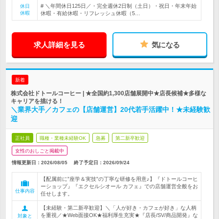
# ＼年間休日125日／・完全週休2日制（土日）・祝日・年末年始
休日
休暇
休暇・有給休暇・リフレッシュ休暇（5…
求人詳細を見る
気になる
新着
株式会社ドトールコーヒー | ★全国約1,300店舗展開中★店長候補★多様な
キャリアを描ける！
＼業界大手／カフェの【店舗運営】20代若手活躍中！★未経験歓
迎
正社員
職種・業種未経験OK
急募
第二新卒歓迎
女性のおしごと掲載中
情報更新日：2026/08/05
終了予定日：
2026/09/24
【配属前に”座学＆実技”の丁寧な研修を用意♪】『ドトールコーヒ
ーショップ』『エクセルシオール カフェ』での店舗運営全般をお
仕事内容
任せします。
【未経験・第二新卒歓迎】＼「人が好き・カフェが好き」な人柄
を重視／★Web面接OK★福利厚生充実★『店長/SV/商品開発』な
対象と