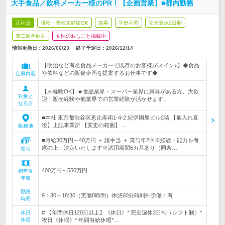
大手食品／飲料メーカー様のPR！【企画営業】■都内勤務
正社員
職種・業種未経験OK
急募
学歴不問
完全週休2日制
第二新卒歓迎
女性のおしごと掲載中
情報更新日：2026/06/23
終了予定日：
2026/12/14
【明治など有名食品メーカーで既存のお客様がメイン♪】◆食品
や飲料などの販促企画を提案するお仕事です◆
仕事内容
【未経験OK】★食品業界・スーパー業界に興味がある方、大歓
対象と
迎！販売経験や他業界での営業経験が活かせます。
なる方
■本社 東京都渋谷区恵比寿南1-4-2 紀伊国屋ビル2階 【雇入れ直
後】上記事業所 【変更の範囲】…
勤務地
■月給30万円～40万円 ＋ 諸手当 ＋ 賞与年2回※経験・能力を考
慮の上、決定いたします※試用期間6カ月あり（同条…
給与
400万円～550万円
初年度
年収
勤務
9：30～18:30（実働8時間）休憩60分時間外労働：有
時間
# 【年間休日120日以上】《休日》* 完全週休2日制（シフト制）*
休日
休暇
祝日《休暇》* 年間有給休暇*…