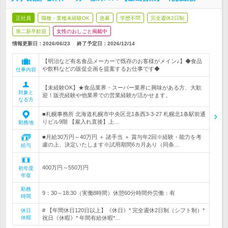
正社員
職種・業種未経験OK
急募
学歴不問
完全週休2日制
第二新卒歓迎
女性のおしごと掲載中
情報更新日：2026/06/23
終了予定日：
2026/12/14
【明治など有名食品メーカーで既存のお客様がメイン♪】◆食品
や飲料などの販促企画を提案するお仕事です◆
仕事内容
【未経験OK】★食品業界・スーパー業界に興味がある方、大歓
対象と
迎！販売経験や他業界での営業経験が活かせます。
なる方
■札幌事務所 北海道札幌市中央区北1条西3-3-27 札幌北1条駅前通
りビル9階 【雇入れ直後】上…
勤務地
■月給30万円～40万円 ＋ 諸手当 ＋ 賞与年2回※経験・能力を考
慮の上、決定いたします※試用期間6カ月あり（同条…
給与
400万円～550万円
初年度
年収
勤務
9：30～18:30（実働8時間）休憩60分時間外労働：有
時間
# 【年間休日120日以上】《休日》* 完全週休2日制（シフト制）*
休日
休暇
祝日《休暇》* 年間有給休暇*…