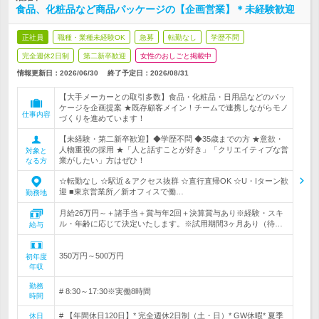
食品、化粧品など商品パッケージの【企画営業】＊未経験歓迎
正社員
職種・業種未経験OK
急募
転勤なし
学歴不問
完全週休2日制
第二新卒歓迎
女性のおしごと掲載中
情報更新日：2026/06/30
終了予定日：
2026/08/31
【大手メーカーとの取引多数】食品・化粧品・日用品などのパッ
ケージを企画提案 ★既存顧客メイン！チームで連携しながらモノ
仕事内容
づくりを進めています！
【未経験・第二新卒歓迎】◆学歴不問 ◆35歳までの方 ★意欲・
人物重視の採用 ★「人と話すことが好き」「クリエイティブな営
対象と
業がしたい」方はぜひ！
なる方
☆転勤なし ☆駅近＆アクセス抜群 ☆直行直帰OK ☆U・Iターン歓
迎 ■東京営業所／新オフィスで働…
勤務地
月給26万円～＋諸手当＋賞与年2回＋決算賞与あり※経験・スキ
ル・年齢に応じて決定いたします。※試用期間3ヶ月あり（待…
給与
350万円～500万円
初年度
年収
勤務
# 8:30～17:30※実働8時間
時間
# 【年間休日120日】* 完全週休2日制（土・日）* GW休暇* 夏季
休日