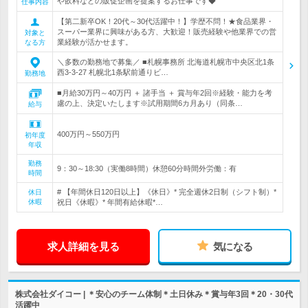
や飲料などの販促企画を提案するお仕事です◆
仕事内容
【第二新卒OK！20代～30代活躍中！】学歴不問！★食品業界・
スーパー業界に興味がある方、大歓迎！販売経験や他業界での営
対象と
業経験が活かせます。
なる方
＼多数の勤務地で募集／ ■札幌事務所 北海道札幌市中央区北1条
西3-3-27 札幌北1条駅前通りビ…
勤務地
■月給30万円～40万円 ＋ 諸手当 ＋ 賞与年2回※経験・能力を考
慮の上、決定いたします※試用期間6カ月あり（同条…
給与
400万円～550万円
初年度
年収
勤務
9：30～18:30（実働8時間）休憩60分時間外労働：有
時間
# 【年間休日120日以上】《休日》* 完全週休2日制（シフト制）*
休日
休暇
祝日《休暇》* 年間有給休暇*…
求人詳細を見る
気になる
株式会社ダイコー | ＊安心のチーム体制＊土日休み＊賞与年3回＊20・30代
活躍中