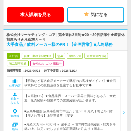
求人詳細を見る
気になる
株式会社マーケティング・コア | 完全週休2日制★20～30代活躍中★産育休
制度あり★月給30万～可
大手食品／飲料メーカー様のPR！【企画営業】■広島勤務
正社員
職種・業種未経験OK
急募
学歴不問
完全週休2日制
第二新卒歓迎
女性のおしごと掲載中
情報更新日：2026/06/23
終了予定日：
2026/12/14
【明治など有名食品メーカーで既存のお客様がメイン♪】◆食品
や飲料などの販促企画を提案するお仕事です◆
仕事内容
【未経験OK】★食品業界・スーパー業界に興味がある方、大歓
対象と
迎！販売経験や他業界での営業経験が活かせます。
なる方
■広島事務所 広島県広島市中区八丁堀6-3 和光八丁堀ビル 6階
【雇入れ直後】上記事業所 【変更…
勤務地
■月給30万円～40万円 ＋ 諸手当 ＋ 賞与年2回※経験・能力を考
慮の上、決定いたします※試用期間6カ月あり（同条…
給与