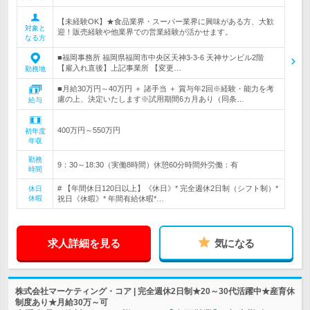
【未経験OK】★食品業界・スーパー業界に興味がある方、大歓
対象と
迎！販売経験や他業界での営業経験が活かせます。
なる方
■福岡事務所 福岡県福岡市中央区天神3-3-6 天神サンビル2階
【雇入れ直後】上記事業所 【変更…
勤務地
■月給30万円～40万円 ＋ 諸手当 ＋ 賞与年2回※経験・能力を考
慮の上、決定いたします※試用期間6カ月あり（同条…
給与
400万円～550万円
初年度
年収
勤務
9：30～18:30（実働8時間）休憩60分時間外労働：有
時間
# 【年間休日120日以上】《休日》* 完全週休2日制（シフト制）*
休日
休暇
祝日《休暇》* 年間有給休暇*…
求人詳細を見る
気になる
株式会社マーケティング・コア | 完全週休2日制★20～30代活躍中★産育休
制度あり★月給30万～可