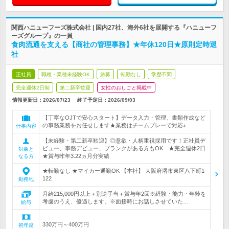
関西ハニューフーズ株式会社 | 国内27社、海外6社を展開する『ハニューフ
ーズグループ』の一員
食肉流通を支える【商社の管理事務】★年休120日★原則定時退
社
正社員
職種・業種未経験OK
急募
転勤なし
学歴不問
完全週休2日制
第二新卒歓迎
女性のおしごと掲載中
情報更新日：2026/07/23
終了予定日：
2026/09/03
【丁寧なOJTで安心スタート】データ入力・管理、書類作成など
の事務業務をお任せします★業務はチームプレーで対応♪
仕事内容
【未経験・第二新卒歓迎】◎意欲・人柄重視採用です！正社員デ
ビュー、事務デビュー、ブランクがある方もOK ★完全週休2日
対象と
★賞与昨年3.22ヵ月分実績
なる方
★転勤なし ★マイカー通勤OK 【本社】 大阪府堺市東区八下町1-
122
勤務地
月給215,000円以上＋別途手当＋賞与年2回※経験・能力・年齢を
考慮のうえ、優遇します。※面接時にお話しさせていた…
給与
330万円～400万円
初年度