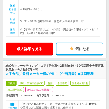
400万円～550万円
初年度
年収
勤務
9：30～18:30（実働8時間）休憩60分時間外労働：有
時間
# 【年間休日120日以上】《休日》* 完全週休2日制（シフト制）*
休日
休暇
祝日《休暇》* 年間有給休暇*…
求人詳細を見る
気になる
株式会社マーケティング・コア | 完全週休2日制★20～30代活躍中★産育休
制度あり★月給30万～可
大手食品／飲料メーカー様のPR！【企画営業】■福岡勤務
正社員
職種・業種未経験OK
急募
学歴不問
完全週休2日制
第二新卒歓迎
女性のおしごと掲載中
情報更新日：2026/06/23
終了予定日：
2026/12/14
【明治など有名食品メーカーで既存のお客様がメイン♪】◆食品
や飲料などの販促企画を提案するお仕事です
仕事内容