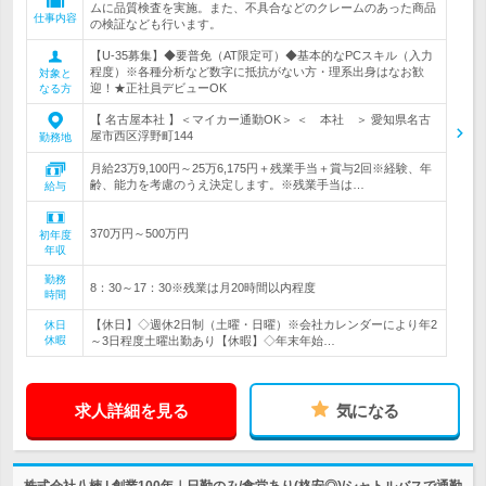
ムに品質検査を実施。また、不具合などのクレームのあった商品
仕事内容
の検証なども行います。
【U-35募集】◆要普免（AT限定可）◆基本的なPCスキル（入力
程度）※各種分析など数字に抵抗がない方・理系出身はなお歓
対象と
迎！★正社員デビューOK
なる方
【 名古屋本社 】＜マイカー通勤OK＞ ＜ 本社 ＞ 愛知県名古
屋市西区浮野町144
勤務地
月給23万9,100円～25万6,175円＋残業手当＋賞与2回※経験、年
齢、能力を考慮のうえ決定します。※残業手当は…
給与
370万円～500万円
初年度
年収
勤務
8：30～17：30※残業は月20時間以内程度
時間
【休日】◇週休2日制（土曜・日曜）※会社カレンダーにより年2
休日
休暇
～3日程度土曜出勤あり【休暇】◇年末年始…
求人詳細を見る
気になる