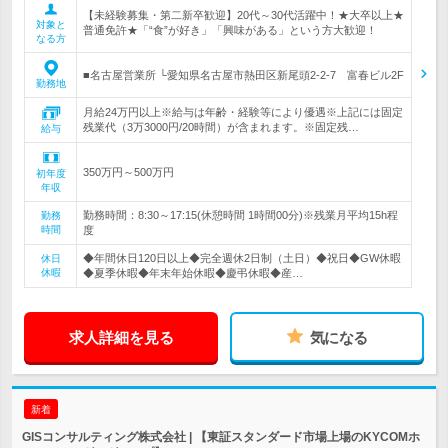
【未経験募集・第二新卒歓迎】20代～30代活躍中！★大卒以上★
対象と
普通免許★「“食”が好き」「興味がある」という方大歓迎！
なる方
■名古屋営業所 └愛知県名古屋市熱田区新尾頭2-2-7 富春ビル2F
勤務地
月給24万円以上※給与は年齢・経験等により優遇※上記には固定
残業代（3万3000円/20時間）が含まれます。※固定残…
給与
350万円～500万円
初年度
年収
勤務時間：8:30～17:15(休憩時間 1時間00分)※残業月平均15h程
勤務
時間
度
◆年間休日120日以上◆完全週休2日制（土日）◆祝日◆GW休暇
休日
休暇
◆夏季休暇◆年末年始休暇◆慶弔休暇◆産…
求人詳細を見る
気になる
新着
GISコンサルティング株式会社 | 【東証スタンダード市場上場のKYCOMホ