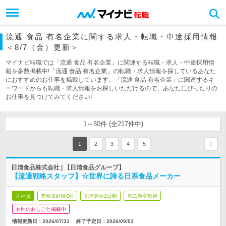
流通 食品 有名企業に関する求人・転職・中途採用情報
＜8/7（金）更新＞
マイナビ転職では「流通 食品 有名企業」に関連する転職・求人・中途採用情
報を多数掲載中!「流通 食品 有名企業」の転職・求人情報を探しているあなた
におすすめのお仕事を掲載しています。「流通 食品 有名企業」に関連するキ
ーワードからも転職・求人情報をお探しいただけるので、あなたにぴったりの
お仕事を見つけてみてください!
1～50件 (全217件中)
1
2
3
4
5
日清食品株式会社 | 【日清食品グループ】
【流通戦略スタッフ】☆世界に誇る日系食品メーカー
正社員
業種未経験OK
完全週休2日制
第二新卒歓迎
女性のおしごと掲載中
情報更新日：2026/07/31
終了予定日：
2026/09/03