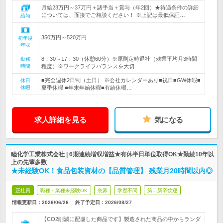
月給23万円～37万円＋諸手当＋賞与（年2回）★待遇条件の詳細
については、面接でご相談ください！ ※上記は最低保証…
給与
350万円～520万円
初年度
年収
8：30～17：30（休憩60分）※原則定時退社（残業平均月3時間
勤務
時間
程度）※ワークライフバランスを大切…
■完全週休2日制（土日） ※会社カレンダーあり■祝日■GW休暇■
休日
休暇
夏季休暇 ■年末年始休暇■有給休暇…
求人詳細を見る
気になる
睦化学工業株式会社 | 6期連続増収増益★有休半日単位取得OK★勤続10年以
上の先輩多数
★未経験OK！食品包装資材の【品質管理】 残業月20時間以内◎
正社員
職種・業種未経験OK
急募
学歴不問
第二新卒歓迎
情報更新日：2026/06/26
終了予定日：
2026/08/27
【CO2削減に配慮した商品です】製造された商品の中からランダ