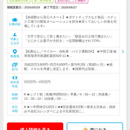
完全週休2日制
第二新卒歓迎
女性のおしごと掲載中
情報更新日：2026/05/29
終了予定日：
2026/08/27
【未経験から安心スタート】★ポテトチップスなど食品・スナッ
ク工場での製造オペレーションを担当★安くておいしい社食を完
仕事内容
備しています♪
「大手で安心して長く働きたい」「馴染みの土地で働きたい」
対象と
「とにかくお菓子が大好き」⇒志望動機はそれでOK♪
なる方
【転勤なし／マイカー・自転車・バイク通勤OK】 ★中部工場 岐
阜県海津市南濃町庭田829-11 ■…
勤務地
月給20万3,600円~25万4,600円＋賞与年2回（実績5ヶ月）★経
験、スキルを考慮し決定します。★残業代は別途…
給与
370万円～470万円
初年度
年収
# ★シフト制（実働7時間50分）早番／4：50～13：30遅番／
勤務
時間
13：30～22：10深夜／20：…
# ★☆年間休日120日☆★■完全週休2日制⇒基本土日休み・祝休
休日
休暇
み※会社カレンダーによる※生産状況に…
求人詳細を見る
気になる