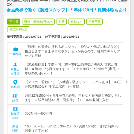
株式会社八楠 | 創業100年｜日勤のみ/食堂あり(格安◎)/シャトルバスで通勤
OK
食品業界で働く【製造スタッフ】＊年休120日＊長期休暇もあり
正社員
職種・業種未経験OK
急募
転勤なし
学歴不問
第二新卒歓迎
情報更新日：2026/07/21
終了予定日：
2026/09/21
『砂糖』の製造に携わるポジション！袋詰めや製品の検品などを
担当します＊さまざまなポジションがあるので、社内でキャリア
仕事内容
ップも可能！
【未経験歓迎】学歴不問、20～30代活躍中ほか幅広い世代が在
籍！★給与UPも目指せます ⇒〈モデル年収〉入社5年目(班長)：
対象と
年収450万円～も！
なる方
【マイカー通勤OK、「八幡宿」駅よりシャトルバスあり】 DM三
井製糖株式会社 千葉工場内 （千葉県…
勤務地
月給22万1500円＋各種手当※経験、年齢などを考慮し決定いたし
ます。※試用期間3ヶ月（同条件）【モデル年収例】入社…
給与
300万円～400万円
初年度
年収
* 08：00～16：30* 11：30～20：00(実働7.5時間、休憩1時間)◇
勤務
時間
残業は月平均10…