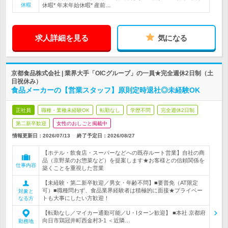
休暇
休暇* 年末年始休暇* 産前…
求人詳細を見る
気になる
京都食品株式会社 | 業界大手「OICグループ」の一員★完全週休2日制（土
日祝休み）
食品メーカーの【営業スタッフ】原則定時退社◎未経験OK
正社員
職種・業種未経験OK
転勤なし
学歴不問
完全週休2日制
第二新卒歓迎
女性のおしごと掲載中
情報更新日：2026/07/13
終了予定日：
2026/08/27
【ホテル・飲食店・スーパーなどへの既存ルート営業】自社の商
品（京野菜のお惣菜など）を提案します★お客様との信頼関係を
仕事内容
築くことを重視した営業
【未経験・第二新卒歓迎／男女・年齢不問】■要普免（AT限定
可）■職種問わず、食品業界経験者は積極的に面接★プライベー
対象と
トも大事にしたい方歓迎！
なる方
【転勤なし／マイカー通勤可能／U・Iターン歓迎】 ■本社 京都府
向日市鶏冠井町西金村3-1 ＜近隣…
勤務地