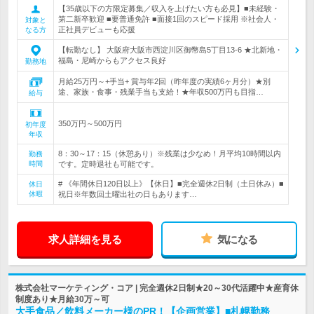
【35歳以下の方限定募集／収入を上げたい方も必見】■未経験・
第二新卒歓迎 ■要普通免許 ■面接1回のスピード採用 ※社会人・
対象と
正社員デビューも応援
なる方
【転勤なし】 大阪府大阪市西淀川区御幣島5丁目13-6 ★北新地・
福島・尼崎からもアクセス良好
勤務地
月給25万円～+手当+ 賞与年2回（昨年度の実績6ヶ月分）★別
途、家族・食事・残業手当も支給！★年収500万円も目指…
給与
350万円～500万円
初年度
年収
8：30～17：15（休憩あり）※残業は少なめ！月平均10時間以内
勤務
時間
です。定時退社も可能です。
# 《年間休日120日以上》【休日】■完全週休2日制（土日休み）■
休日
休暇
祝日※年数回土曜出社の日もあります…
求人詳細を見る
気になる
株式会社マーケティング・コア | 完全週休2日制★20～30代活躍中★産育休
制度あり★月給30万～可
大手食品／飲料メーカー様のPR！【企画営業】■札幌勤務