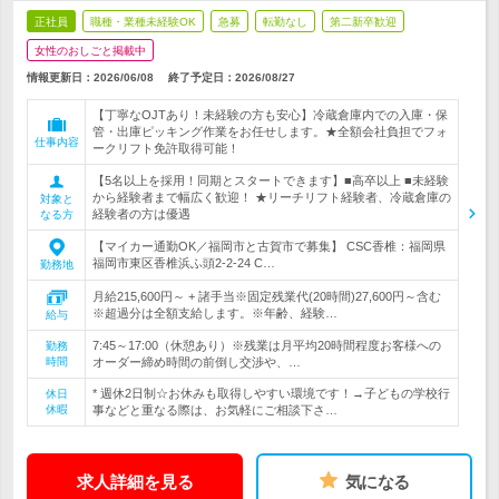
正社員
職種・業種未経験OK
急募
転勤なし
第二新卒歓迎
女性のおしごと掲載中
情報更新日：2026/06/08
終了予定日：
2026/08/27
【丁寧なOJTあり！未経験の方も安心】冷蔵倉庫内での入庫・保
管・出庫ピッキング作業をお任せします。★全額会社負担でフォ
仕事内容
ークリフト免許取得可能！
【5名以上を採用！同期とスタートできます】■高卒以上 ■未経験
から経験者まで幅広く歓迎！ ★リーチリフト経験者、冷蔵倉庫の
対象と
経験者の方は優遇
なる方
【マイカー通勤OK／福岡市と古賀市で募集】 CSC香椎：福岡県
福岡市東区香椎浜ふ頭2-2-24 C…
勤務地
月給215,600円～ + 諸手当※固定残業代(20時間)27,600円～含む
※超過分は全額支給します。※年齢、経験…
給与
7:45～17:00（休憩あり）※残業は月平均20時間程度お客様への
勤務
時間
オーダー締め時間の前倒し交渉や、…
* 週休2日制☆お休みも取得しやすい環境です！→子どもの学校行
休日
休暇
事などと重なる際は、お気軽にご相談下さ…
求人詳細を見る
気になる