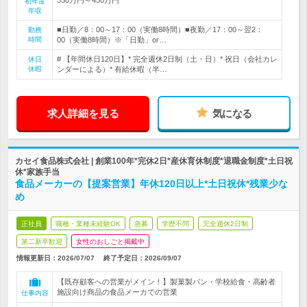
初年度
年収
■日勤／8：00～17：00（実働8時間）■夜勤／17：00～翌2：
勤務
時間
00（実働8時間）※「日勤」or…
# 【年間休日120日】* 完全週休2日制（土・日）* 祝日（会社カレ
休日
休暇
ンダーによる）* 有給休暇（半…
求人詳細を見る
気になる
カセイ食品株式会社 | 創業100年*完休2日*産休育休制度*退職金制度*土日祝
休*家族手当
食品メーカーの【提案営業】年休120日以上*土日祝休*残業少な
め
正社員
職種・業種未経験OK
急募
学歴不問
完全週休2日制
第二新卒歓迎
女性のおしごと掲載中
情報更新日：2026/07/07
終了予定日：
2026/09/07
【既存顧客への営業がメイン！】製菓製パン・学校給食・高齢者
施設向け商品の食品メーカでの営業
仕事内容