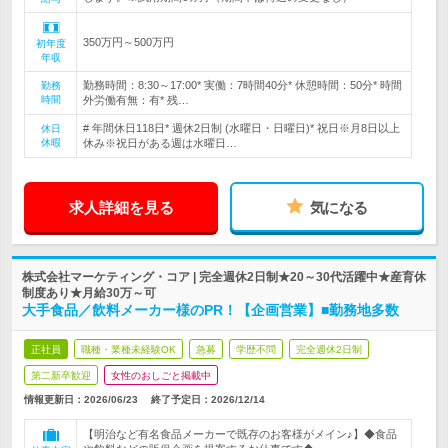
350万円～500万円
初年度
年収
勤務時間：8:30～17:00* 実働：7時間40分* 休憩時間：50分* 時間
勤務
時間
外労働有無：有* 残…
# 年間休日118日* 週休2日制 (水曜日・日曜日)* 祝日※月8日以上
休日
休暇
休み※祝日がある週は水曜日…
求人詳細を見る
気になる
株式会社マーケティング・コア | 完全週休2日制★20～30代活躍中★産育休
制度あり★月給30万～可
大手食品／飲料メーカー様のPR！【企画営業】■勤務地多数
正社員
職種・業種未経験OK
急募
学歴不問
完全週休2日制
第二新卒歓迎
女性のおしごと掲載中
情報更新日：2026/06/23
終了予定日：
2026/12/14
【明治など有名食品メーカーで既存のお客様がメイン♪】◆食品