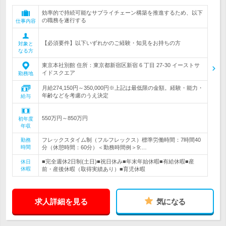
効率的で持続可能なサプライチェーン構築を推進するため、以下
の職務を遂行する
仕事内容
【必須要件】以下いずれかのご経験・知見をお持ちの方
対象と
なる方
東京本社別館 住所：東京都新宿区新宿 6 丁目 27-30 イーストサ
イドスクエア
勤務地
月給274,150円～350,000円※上記は最低限の金額。経験・能力・
年齢などを考慮のうえ決定
給与
550万円～850万円
初年度
年収
フレックスタイム制（フルフレックス）標準労働時間：7時間40
勤務
時間
分（休憩時間：60分）＜勤務時間例＞9:…
■完全週休2日制(土日)■祝日休み■年末年始休暇■有給休暇■産
休日
休暇
前・産後休暇（取得実績あり）■育児休暇
求人詳細を見る
気になる