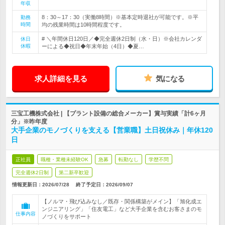
年収
8：30～17：30（実働8時間）※基本定時退社が可能です。※平
勤務
時間
均の残業時間は10時間程度です。
# ＼年間休日120日／◆完全週休2日制（水・日）※会社カレンダ
休日
休暇
ーによる◆祝日◆年末年始（4日）◆夏…
求人詳細を見る
気になる
三宝工機株式会社 | 【プラント設備の総合メーカー】賞与実績「計6ヶ月
分」※昨年度
大手企業のモノづくりを支える【営業職】土日祝休み｜年休120
日
正社員
職種・業種未経験OK
急募
転勤なし
学歴不問
完全週休2日制
第二新卒歓迎
情報更新日：2026/07/28
終了予定日：
2026/09/07
【ノルマ・飛び込みなし／既存・関係構築がメイン】「旭化成エ
ンジニアリング」「住友電工」など大手企業を含むお客さまのモ
仕事内容
ノづくりをサポート