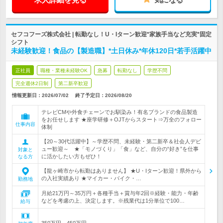
セフコフーズ株式会社 | 転勤なし！U・Iターン歓迎*家族手当など充実*固定
シフト
未経験歓迎！食品の【製造職】*土日休み*年休120日*若手活躍中
正社員
職種・業種未経験OK
急募
転勤なし
学歴不問
完全週休2日制
第二新卒歓迎
情報更新日：2026/07/02
終了予定日：
2026/08/20
テレビCMや外食チェーンでお馴染み！有名ブランドの食品製造
をお任せします ★座学研修＋OJTからスタート⇒万全のフォロー
仕事内容
体制
【20～30代活躍中】～学歴不問、未経験・第二新卒＆社会人デビ
ュー歓迎～ ★「モノづくり」「食」など、自分の“好き”を仕事
対象と
に活かしたい方もぜひ！
なる方
【龍ヶ崎市から転勤はありません】 ★U・Iターン歓迎！県外から
の入社実績あり ★マイカー・バイク・…
勤務地
月給21万円～35万円＋各種手当＋賞与年2回※経験・能力・年齢
などを考慮の上、決定します。※残業代は1分単位で100…
給与
350万円～450万円