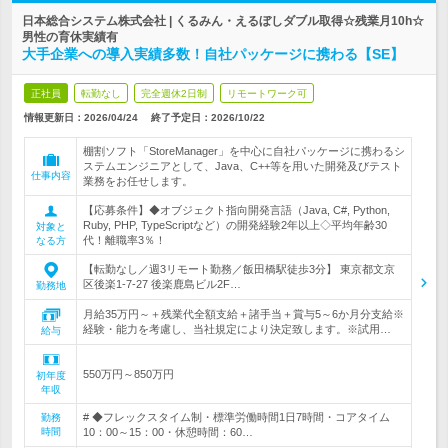
日本総合システム株式会社 | くるみん・えるぼしダブル取得☆残業月10h☆
男性の育休実績有
大手企業への導入実績多数！自社パッケージに携わる【SE】
正社員
転勤なし
完全週休2日制
リモートワーク可
情報更新日：2026/04/24
終了予定日：
2026/10/22
棚割ソフト「StoreManager」を中心に自社パッケージに携わるシ
ステムエンジニアとして、Java、C++等を用いた開発及びテスト
仕事内容
業務をお任せします。
【応募条件】◆オブジェクト指向開発言語（Java, C#, Python,
Ruby, PHP, TypeScriptなど）の開発経験2年以上◇平均年齢30
対象と
代！離職率3％！
なる方
【転勤なし／週3リモート勤務／飯田橋駅徒歩3分】 東京都文京
区後楽1-7-27 後楽鹿島ビル2F…
勤務地
月給35万円～＋残業代全額支給＋諸手当＋賞与5～6か月分支給※
経験・能力を考慮し、当社規定により決定致します。※試用…
給与
550万円～850万円
初年度
年収
# ◆フレックスタイム制・標準労働時間1日7時間・コアタイム
勤務
時間
10：00～15：00・休憩時間：60…