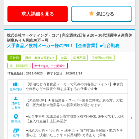
求人詳細を見る
気になる
株式会社マーケティング・コア | 完全週休2日制★20～30代活躍中★産育休
制度あり★月給30万～可
大手食品／飲料メーカー様のPR！【企画営業】■仙台勤務
正社員
職種・業種未経験OK
急募
学歴不問
完全週休2日制
第二新卒歓迎
女性のおしごと掲載中
情報更新日：2026/06/23
終了予定日：
2026/12/14
【明治など有名食品メーカーで既存のお客様がメイン♪】◆食品
や飲料などの販促企画を提案するお仕事です◆
仕事内容
【未経験OK】★食品業界・スーパー業界に興味がある方、大歓
対象と
迎！販売経験や他業界での営業経験が活かせます。
なる方
■仙台事務所 宮城県仙台市宮城野区榴岡4-6-31 SANKYOビル8階
【雇入れ直後】上記事業所…
勤務地
■月給30万円～40万円 ＋ 諸手当 ＋ 賞与年2回※経験・能力を考
慮の上、決定いたします※試用期間6カ月あり（同条…
給与