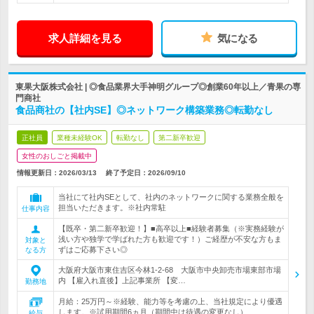
求人詳細を見る
気になる
東果大阪株式会社 | ◎食品業界大手神明グループ◎創業60年以上／青果の専
門商社
食品商社の【社内SE】◎ネットワーク構築業務◎転勤なし
正社員
業種未経験OK
転勤なし
第二新卒歓迎
女性のおしごと掲載中
情報更新日：2026/03/13
終了予定日：
2026/09/10
当社にて社内SEとして、社内のネットワークに関する業務全般を
担当いただきます。※社内常駐
仕事内容
【既卒・第二新卒歓迎！】■高卒以上■経験者募集（※実務経験が
浅い方や独学で学ばれた方も歓迎です！）ご経歴が不安な方もま
対象と
ずはご応募下さい◎
なる方
大阪府大阪市東住吉区今林1-2-68 大阪市中央卸売市場東部市場
内 【雇入れ直後】上記事業所 【変…
勤務地
月給：25万円～※経験、能力等を考慮の上、当社規定により優遇
します。※試用期間6ヵ月（期間中は待遇の変更なし）
給与