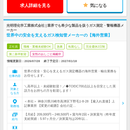
求人詳細を見る
気になる
光明理化学工業株式会社 | 業界でも希少な製品を扱うガス測定・警報機器メ
ーカー
世界中の安全を支えるガス検知管メーカーの【海外営業】
正社員
職種・業種未経験OK
急募
転勤なし
完全週休2日制
第二新卒歓迎
女性のおしごと掲載中
情報更新日：2026/07/28
終了予定日：
2027/01/18
世界の安全・安心を支えるガス測定機器の海外営業・輸出業務を
お任せします。
仕事内容
＼高卒以上・未経験歓迎！／◆TOEIC700点以上を目安とした英
対象と
語力をお持ちの方を歓迎します！
なる方
＜本社＞ 神奈川県川崎市高津区下野毛1-8-28 【雇入れ直後】上
記事業所 【変更の範囲】会社の定…
勤務地
【月給】209,000円～248,500円＋賞与年2回＋決算賞与（昨年度
支給実績：5.97ヶ月分／決算賞与は20年以…
給与