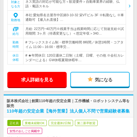
ネス英語の対応が可能な方＜歓迎要件＞自動車業界の経験、仏
対象と
語・葡語スキル
なる方
本社:愛知県名古屋市中区錦3-10-32 栄VTビル 3F ※転勤なし ※車
通勤可 【雇入れ直後】…
勤務地
月給: 22万円~40万円※残業手当は残業時間に応じて別途支給※試
用期間: 3ヶ月（待遇変更なし）＜想定年収＞340…
給与
# フレックスタイム制・標準労働時間 8時間／休憩1時間・コアタ
勤務
時間
イム 11:00～16:00・標準労…
# ★年間休日: 120日週休二日制（土曜、日曜、その他 ※会社カレ
休日
休暇
ンダーによる）GW休暇夏期休暇年…
求人詳細を見る
気になる
阪本株式会社 | 創業110年超の安定企業｜工作機械・ロボットシステム等を
販売
110年超の安定企業【海外営業】法人個人不問で営業経験者募集
正社員
業種未経験OK
完全週休2日制
第二新卒歓迎
女性のおしごと掲載中