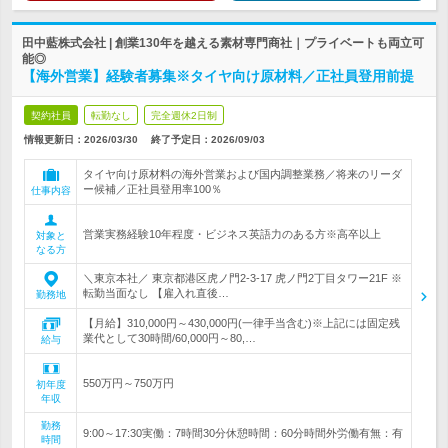
田中藍株式会社 | 創業130年を越える素材専門商社｜プライベートも両立可
能◎
【海外営業】経験者募集※タイヤ向け原材料／正社員登用前提
契約社員
転勤なし
完全週休2日制
情報更新日：2026/03/30
終了予定日：
2026/09/03
タイヤ向け原材料の海外営業および国内調整業務／将来のリーダ
ー候補／正社員登用率100％
仕事内容
営業実務経験10年程度・ビジネス英語力のある方※高卒以上
対象と
なる方
＼東京本社／ 東京都港区虎ノ門2-3-17 虎ノ門2丁目タワー21F ※
転勤当面なし 【雇入れ直後…
勤務地
【月給】310,000円～430,000円(一律手当含む)※上記には固定残
業代として30時間/60,000円～80,…
給与
550万円～750万円
初年度
年収
勤務
9:00～17:30実働：7時間30分休憩時間：60分時間外労働有無：有
時間