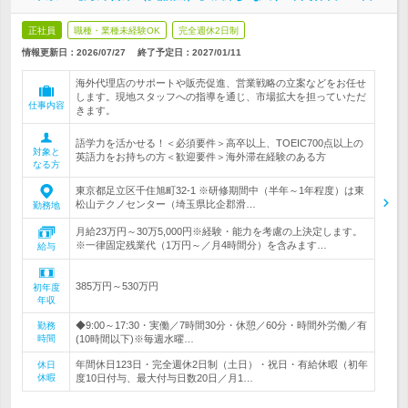
正社員
職種・業種未経験OK
完全週休2日制
情報更新日：2026/07/27
終了予定日：
2027/01/11
海外代理店のサポートや販売促進、営業戦略の立案などをお任せ
します。現地スタッフへの指導を通じ、市場拡大を担っていただ
仕事内容
きます。
語学力を活かせる！＜必須要件＞高卒以上、TOEIC700点以上の
対象と
英語力をお持ちの方＜歓迎要件＞海外滞在経験のある方
なる方
東京都足立区千住旭町32-1 ※研修期間中（半年～1年程度）は東
松山テクノセンター（埼玉県比企郡滑…
勤務地
月給23万円～30万5,000円※経験・能力を考慮の上決定します。
※一律固定残業代（1万円～／月4時間分）を含みます…
給与
385万円～530万円
初年度
年収
◆9:00～17:30・実働／7時間30分・休憩／60分・時間外労働／有
勤務
時間
(10時間以下)※毎週水曜…
年間休日123日・完全週休2日制（土日）・祝日・有給休暇（初年
休日
休暇
度10日付与、最大付与日数20日／月1…