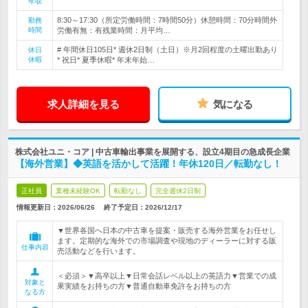
年収
8:30～17:30（所定労働時間：7時間50分）休憩時間：70分時間外
勤務
時間
労働有無：有残業時間：月平均…
# 年間休日105日* 週休2日制（土日）※月2回程度の土曜出勤あり
休日
休暇
* 祝日* 夏季休暇* 年末年始…
求人詳細を見る
気になる
株式会社ユニ・コア | 中古車輸出事業を展開する、設立4期目の急成長企業
【海外営業】◆英語を活かして活躍！年休120日／転勤なし！
正社員
業種未経験OK
転勤なし
完全週休2日制
情報更新日：2026/06/26
終了予定日：
2026/12/17
▼世界各国へ日本の中古車を提案・販売する海外営業をお任せし
ます。定期的な海外での市場調査や現地のディーラーに対する販
仕事内容
売活動などを行います。
＜必須＞▼高卒以上▼日常会話レベル以上の英語力▼営業での成
対象と
果実績をお持ちの方▼普通自動車免許をお持ちの方
なる方