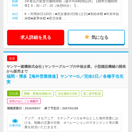
1年単位の変形労働時間制（週平均40時間以内）【標準労働時間
勤務
時間
帯】8：30～17：20（休憩65分）【…
# ＜年間休日120日＞■完全週休2日制 (土日)■有給休暇 ■年末年始
休日
休暇
休暇■夏季休暇 ■育児休業 …
求人詳細を見る
気になる
新着
ヤンマー建機株式会社 | ヤンマーグループの中核企業。小型建設機械の開発
から販売まで
福岡・博多【海外営業推進】ヤンマーG／完休2日／各種手当充
実
正社員
職種・業種未経験OK
完全週休2日制
第二新卒歓迎
女性のおしごと掲載中
情報更新日：2026/08/07
終了予定日：
2027/01/28
アジア、オセアニア、ラテンアメリカを中心とした海外営業にお
ける、戦略の立案や分析、オペレーションのマネジメント等の業
仕事内容
務を担当いただきます。