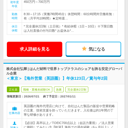
450万円～700万円
初年度
年収
8:30～17:15（実働7時間45分）休憩時間：60分時間外労働有無：
勤務
時間
有（月平均10時間）★定時退…
* 完全週休2日制（土日祝）* 有給休暇（1日～10日）※下限日数
休日
休暇
は入社直後の付与日数* お盆休み*…
求人詳細を見る
気になる
株式会社弘輝 | はんだ材料で世界トップクラスのシェアを誇る安定グローバ
ル企業
＜東京＞【海外営業（英語圏）】年休123日／賞与年2回
正社員
職種・業種未経験OK
急募
完全週休2日制
情報更新日：2026/07/21
終了予定日：
2027/01/11
英語圏の海外代理店に向けて、自社はんだ製品の販促や営業戦略
の立案、技術支援を担っていただきます。入社後は約1年間の丁
仕事内容
寧な研修があります。
【必須】高卒以上／TOEIC700点以上（会話力重視）／法人営業
に挑戦してみたい方【歓迎】海外での滞在経験（6ヶ月以上）／
対象と