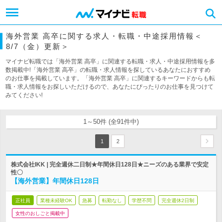
海外営業 高卒に関する求人・転職・中途採用情報＜
8/7（金）更新＞
マイナビ転職では「海外営業 高卒」に関連する転職・求人・中途採用情報を多
数掲載中!「海外営業 高卒」の転職・求人情報を探しているあなたにおすすめ
のお仕事を掲載しています。「海外営業 高卒」に関連するキーワードからも転
職・求人情報をお探しいただけるので、あなたにぴったりのお仕事を見つけて
みてください!
1～50件 (全91件中)
1
2
株式会社IKK | 完全週休二日制★年間休日128日★ニーズのある業界で安定
性〇
【海外営業】年間休日128日
正社員
業種未経験OK
急募
転勤なし
学歴不問
完全週休2日制
女性のおしごと掲載中