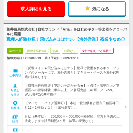
求人詳細を見る
気になる
荒井貿易株式会社 | 自社ブランド「Aria」をはじめギター等楽器をグローバ
ルに展開
職種未経験歓迎！飛び込みほぼナシ♪【海外営業】残業少なめ◎
契約社員
職種未経験OK
急募
転勤なし
女性のおしごと掲載中
情報更新日：2026/06/19
終了予定日：
2026/12/10
【反響メイン★飛び込みほぼナシ】世界で愛用されるギターブラ
ンドのメーカーにて、海外営業としてギター・ベースを海外代理
仕事内容
店に販売します。
【職種未経験歓迎！英語力を活かせる★】＜必須＞高卒以上／英
語圏への留学経験（半年以上）／普通免許（AT可）／Excel、
対象と
Word等PCの基本操作
なる方
【マイカー・バイク通勤可♪】 本社：愛知県名古屋市千種区神田
町12－2 転勤：なし 【出張頻度】…
勤務地
月給（基本給）：250,000円～300,000円※経験、能力を考慮の上
決定します※試用期間3ヶ月（待遇の変更なし）…
給与