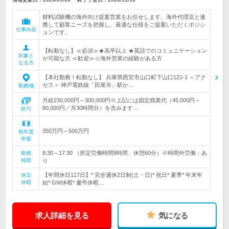
材料試験機の海外向け提案営業をお任せします。海外代理店と連
携して顧客ニーズを把握し、最適な仕様をご提案いただくポジシ
仕事内容
ョンです。
【転勤なし】≪必須≫★高卒以上 ★英語でのコミュニケーション
対象と
が可能な方 ≪歓迎≫☆海外営業の経験がある方
なる方
【本社勤務！転勤なし】 兵庫県西宮市山口町下山口121-1 ＜アク
セス＞ 神戸電鉄線「田尾寺」駅か…
勤務地
月給230,000円～300,000円※上記には固定残業代（45,000円～
80,000円／月30時間分）を含みます…
給与
350万円～500万円
初年度
年収
8:30～17:30 （所定労働時間8時間、休憩60分）※時間外労働：あ
勤務
時間
り
【年間休日117日】* 完全週休2日制(土・日)* 祝日* 夏季* 年末年
休日
休暇
始* GW休暇* 慶弔休暇…
求人詳細を見る
気になる