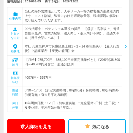
情報更新日：2026/08/05
終了予定日：
2026/12/21
当社の海外営業職として、大手メーカー等の顧客先の生産性の向
上や、コスト削減、製造における環境改善等、現場課題の解決に
仕事内容
取り組んでいただきます。
20代活躍中！ポテンシャル重視の採用！【必須：高卒以上、普通
自動車免許、営業の経験（法人向け・個人向け不問）、英語スキ
対象と
ル（日常会話レベル）】
なる方
本社 兵庫県神戸市兵庫区島上町1－2－14 ※転勤あり 【雇入れ直
後】上記事業所 【変更の範囲】会…
勤務地
【月給】275,700円～355,100円※固定残業代として20時間38,800
円～48,700円分含む 超過分は別…
給与
400万円～525万円
初年度
年収
8:30～17:30 （所定労働時間：8時間0分）休憩時間：60分時間外
勤務
時間
労働有無：有※月平均20時間
# 年間休日数：125日（前年度実績）* 完全週休2日制（土日祝）*
休日
休暇
夏季休暇、年末年始休暇* 年次…
求人詳細を見る
気になる