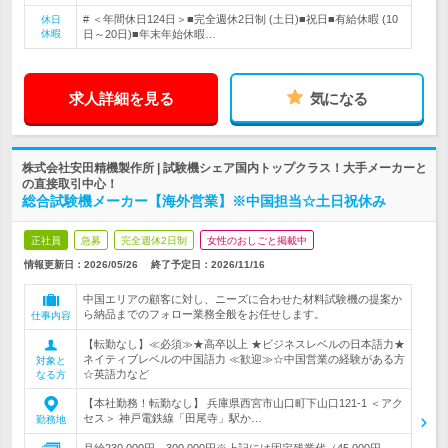
# ＜年間休日124日＞■完全週休2日制 (土日)■祝日■有給休暇 (10
休日
休暇
日～20日)■年末年始休暇…
求人詳細を見る
気になる
株式会社安田精機製作所 | 試験機シェア国内トップクラス！大手メーカーと
の直接取引中心！
総合試験機メーカー【海外営業】※中国担当☆土日祝休み
正社員
急募
完全週休2日制
女性のおしごと掲載中
情報更新日：2026/05/26
終了予定日：
2026/11/16
中国エリアの顧客に対し、ニーズに合わせた材料試験機の提案か
ら納品までのフォロー業務全般をお任せします。
仕事内容
【転勤なし】≪必須≫★高卒以上 ★ビジネスレベルの日本語力★
ネイティブレベルの中国語力 ≪歓迎≫☆中国営業の経験がある方
対象と
☆英語力など
なる方
【本社勤務！転勤なし】 兵庫県西宮市山口町下山口121-1 ＜アク
セス＞ 神戸電鉄線「田尾寺」駅か…
勤務地