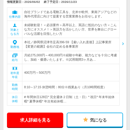
情報更新日：2026/06/02
終了予定日：
2026/11/23
自社ブランドである電動工具を、北米や欧州、東南アジアなどの
海外代理店に向けて提案する営業業務をお任せします。
仕事内容
未経験歓迎！＜必須要件＞高卒以上、英語に抵抗のない方＜こん
な方にオススメ！＞英語力を活かしたい方、世界を舞台にグロー
対象と
バルな活躍を目指したい方
なる方
本社／静岡県沼津市足高396-59 【雇い入れ直後】上記事業所
【変更の範囲】会社の定める各事業所
勤務地
月給275,000円～400,000円※経験や年齢、能力などを十分に考慮
し、加給・優遇いたします。※試用期間3ヶ月あ…
給与
400万円～500万円
初年度
年収
勤務
8:10～17:15 休憩時間：80分※残業あり（月10時間程度）
時間
# 年間休日128日* 完全週休２日制（土・日）* 祝日* 年末年始休
休日
休暇
暇* 夏季休暇* 年次有給休暇…
求人詳細を見る
気になる