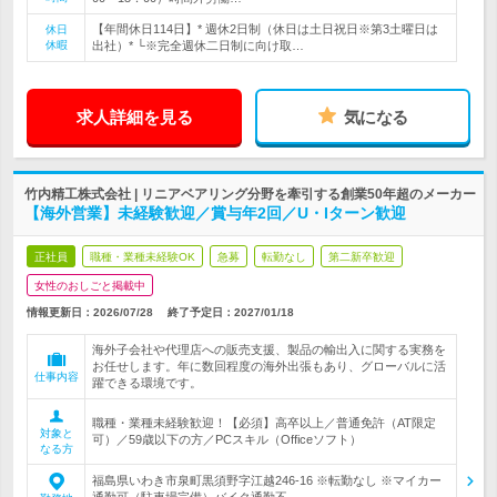
【年間休日114日】* 週休2日制（休日は土日祝日※第3土曜日は
休日
休暇
出社）* └※完全週休二日制に向け取…
求人詳細を見る
気になる
竹内精工株式会社 | リニアベアリング分野を牽引する創業50年超のメーカー
【海外営業】未経験歓迎／賞与年2回／U・Iターン歓迎
正社員
職種・業種未経験OK
急募
転勤なし
第二新卒歓迎
女性のおしごと掲載中
情報更新日：2026/07/28
終了予定日：
2027/01/18
海外子会社や代理店への販売支援、製品の輸出入に関する実務を
お任せします。年に数回程度の海外出張もあり、グローバルに活
仕事内容
躍できる環境です。
職種・業種未経験歓迎！【必須】高卒以上／普通免許（AT限定
対象と
可）／59歳以下の方／PCスキル（Officeソフト）
なる方
福島県いわき市泉町黒須野字江越246-16 ※転勤なし ※マイカー