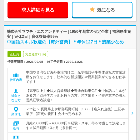
求人詳細を見る
気になる
株式会社マブチ・エスアンドティー | 1950年創業の安定企業｜福利厚生充
実｜完休2日｜育休復帰率99%
中国語スキル歓迎の【海外営業】＊年休127日＊残業少なめ
正社員
完全週休2日制
情報更新日：2026/06/05
終了予定日：
2026/11/26
中国や台湾など海外市場向けに、光学機器や半導体基板の営業活
動をお任せします。効率的な新規開拓や提案営業ができるお仕事
仕事内容
です！
【高卒以上】◆法人営業経験◆普通自動車免許◆中国語スキルが
ある方／◎語学スキルお持ちの方、光学業界・半導体業界の法人
対象と
営業経験者歓迎！
なる方
＜本社＞ 長野県上伊那郡辰野町樋口1365 【雇入れ直後】上記事
業所 【変更の範囲】会社の定める各…
勤務地
月給200,000円～400,000円※経験・スキル等を考慮して決定しま
す※試用期間：3ヶ月（条件同一）
給与