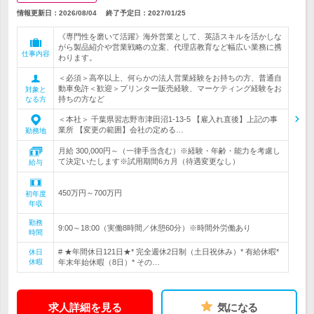
情報更新日：2026/08/04
終了予定日：
2027/01/25
《専門性を磨いて活躍》海外営業として、英語スキルを活かしな
がら製品紹介や営業戦略の立案、代理店教育など幅広い業務に携
仕事内容
わります。
＜必須＞高卒以上、何らかの法人営業経験をお持ちの方、普通自
動車免許＜歓迎＞プリンター販売経験、マーケティング経験をお
対象と
持ちの方など
なる方
＜本社＞ 千葉県習志野市津田沼1-13-5 【雇入れ直後】上記の事
業所 【変更の範囲】会社の定める…
勤務地
月給 300,000円～（一律手当含む）※経験・年齢・能力を考慮し
て決定いたします※試用期間6カ月（待遇変更なし）
給与
450万円～700万円
初年度
年収
勤務
9:00～18:00（実働8時間／休憩60分）※時間外労働あり
時間
# ★年間休日121日★* 完全週休2日制（土日祝休み）* 有給休暇*
休日
休暇
年末年始休暇（8日）* その…
求人詳細を見る
気になる