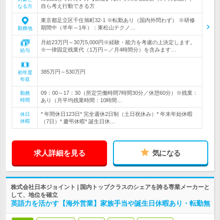
自ら考え行動できる方
なる方
東京都足立区千住旭町32-1 ※転勤あり（国内外問わず） ※研修
期間中（半年～1年）：東松山テクノ…
勤務地
月給23万円～30万5,000円※経験・能力を考慮の上決定します。
※一律固定残業代（1万円～／月4時間分）を含みます…
給与
385万円～530万円
初年度
年収
09：00～17：30（所定労働時間7時間30分／休憩60分）※残業：
勤務
時間
あり（月平均残業時間：10時間…
* 年間休日123日* 完全週休2日制（土日祝休み）* 年末年始休暇
休日
休暇
（7日）* 慶弔休暇* 誕生日休…
求人詳細を見る
気になる
株式会社日本ジョイント | 国内トップクラスのシェアを誇る専業メーカーと
して、地位を確立
英語力を活かす【海外営業】家族手当や誕生日休暇あり・転勤無