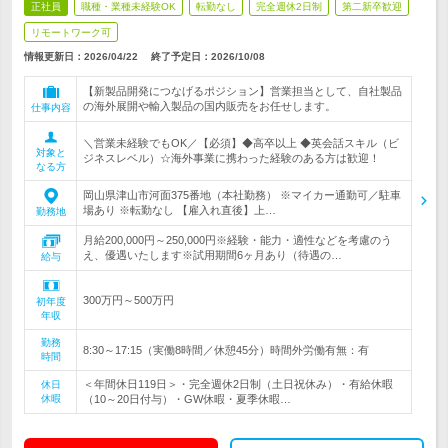
正社員
職種・業種未経験OK
転勤なし
完全週休2日制
第二新卒歓迎
リモートワーク可
情報更新日：2026/04/22
終了予定日：
2026/10/08
【新製品開発につなげるポジション】営業担当として、自社製品
の海外展開や輸入製品の国内販売をお任せします。
仕事内容
＼営業未経験でもOK／【必須】◆高卒以上 ◆英会話スキル（ビ
対象と
ジネスレベル）☆海外事業に携わった経験のある方は歓迎！
なる方
岡山県津山市河面375番地（本社勤務） ※マイカー通勤可／駐車
場あり ※転勤なし 【雇入れ直後】上…
勤務地
月給200,000円～250,000円※経験・能力・適性などを考慮のう
え、優遇いたします※試用期間6ヶ月あり（待遇の…
給与
300万円～500万円
初年度
年収
勤務
8:30～17:15（実働8時間／休憩45分）時間外労働有無：有
時間
＜年間休日119日＞・完全週休2日制（土日祝休み）・有給休暇
休日
休暇
（10～20日付与）・GW休暇・夏季休暇…