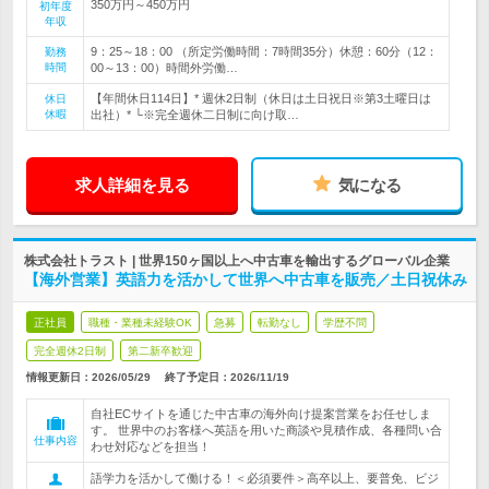
350万円～450万円
初年度
年収
9：25～18：00 （所定労働時間：7時間35分）休憩：60分（12：
勤務
時間
00～13：00）時間外労働…
【年間休日114日】* 週休2日制（休日は土日祝日※第3土曜日は
休日
休暇
出社）* └※完全週休二日制に向け取…
求人詳細を見る
気になる
株式会社トラスト | 世界150ヶ国以上へ中古車を輸出するグローバル企業
【海外営業】英語力を活かして世界へ中古車を販売／土日祝休み
正社員
職種・業種未経験OK
急募
転勤なし
学歴不問
完全週休2日制
第二新卒歓迎
情報更新日：2026/05/29
終了予定日：
2026/11/19
自社ECサイトを通じた中古車の海外向け提案営業をお任せしま
す。 世界中のお客様へ英語を用いた商談や見積作成、各種問い合
仕事内容
わせ対応などを担当！
語学力を活かして働ける！＜必須要件＞高卒以上、要普免、ビジ