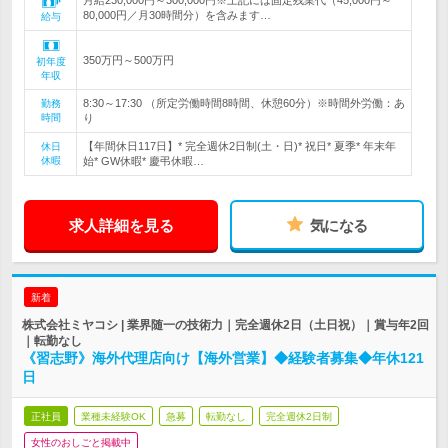
月給230,000円～300,000円※上記には固定残業代（45,000円～
80,000円／月30時間分）を含みます…
給与
350万円～500万円
初年度
年収
8:30～17:30 （所定労働時間8時間、休憩60分）※時間外労働：あ
勤務
時間
り
【年間休日117日】* 完全週休2日制(土・日)* 祝日* 夏季* 年末年
休日
休暇
始* GW休暇* 慶弔休暇…
求人詳細を見る
気になる
新着
株式会社ミヤコシ | 業界随一の技術力｜完全週休2日（土日祝）｜賞与年2回
｜転勤なし
《習志野》海外代理店向け【海外営業】◆経験者募集◆年休121
日
正社員
業種未経験OK
急募
転勤なし
完全週休2日制
女性のおしごと掲載中