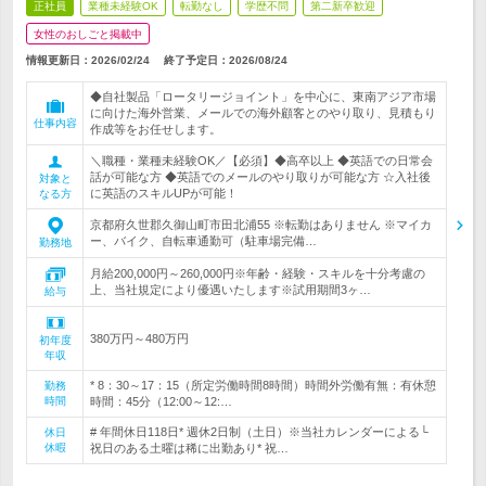
正社員
業種未経験OK
転勤なし
学歴不問
第二新卒歓迎
女性のおしごと掲載中
情報更新日：2026/02/24
終了予定日：
2026/08/24
◆自社製品「ロータリージョイント」を中心に、東南アジア市場
に向けた海外営業、メールでの海外顧客とのやり取り、見積もり
仕事内容
作成等をお任せします。
＼職種・業種未経験OK／【必須】◆高卒以上 ◆英語での日常会
話が可能な方 ◆英語でのメールのやり取りが可能な方 ☆入社後
対象と
に英語のスキルUPが可能！
なる方
京都府久世郡久御山町市田北浦55 ※転勤はありません ※マイカ
ー、バイク、自転車通勤可（駐車場完備…
勤務地
月給200,000円～260,000円※年齢・経験・スキルを十分考慮の
上、当社規定により優遇いたします※試用期間3ヶ…
給与
380万円～480万円
初年度
年収
* 8：30～17：15（所定労働時間8時間）時間外労働有無：有休憩
勤務
時間
時間：45分（12:00～12:…
# 年間休日118日* 週休2日制（土日）※当社カレンダーによる└
休日
休暇
祝日のある土曜は稀に出勤あり* 祝…