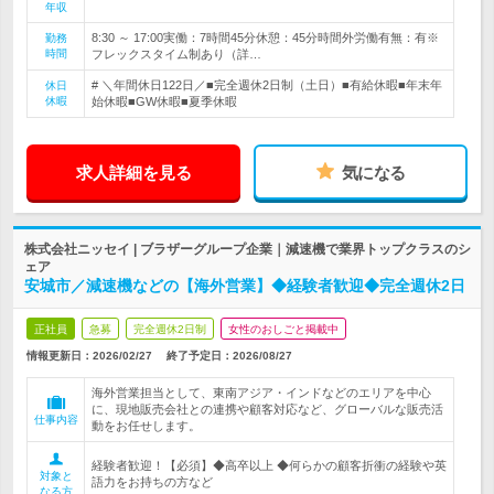
年収
8:30 ～ 17:00実働：7時間45分休憩：45分時間外労働有無：有※
勤務
時間
フレックスタイム制あり（詳…
# ＼年間休日122日／■完全週休2日制（土日）■有給休暇■年末年
休日
休暇
始休暇■GW休暇■夏季休暇
求人詳細を見る
気になる
株式会社ニッセイ | ブラザーグループ企業｜減速機で業界トップクラスのシ
ェア
安城市／減速機などの【海外営業】◆経験者歓迎◆完全週休2日
正社員
急募
完全週休2日制
女性のおしごと掲載中
情報更新日：2026/02/27
終了予定日：
2026/08/27
海外営業担当として、東南アジア・インドなどのエリアを中心
に、現地販売会社との連携や顧客対応など、グローバルな販売活
仕事内容
動をお任せします。
経験者歓迎！【必須】◆高卒以上 ◆何らかの顧客折衝の経験や英
対象と
語力をお持ちの方など
なる方