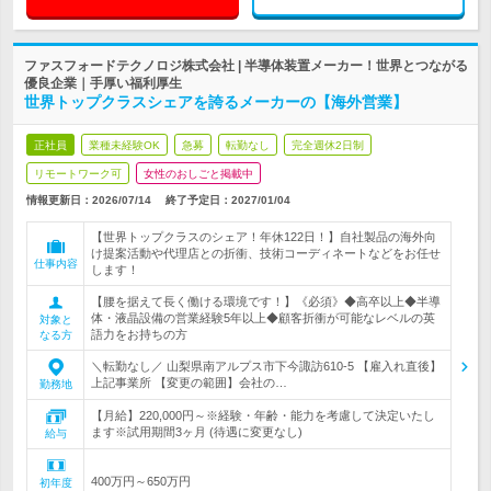
ファスフォードテクノロジ株式会社 | 半導体装置メーカー！世界とつながる
優良企業｜手厚い福利厚生
世界トップクラスシェアを誇るメーカーの【海外営業】
正社員
業種未経験OK
急募
転勤なし
完全週休2日制
リモートワーク可
女性のおしごと掲載中
情報更新日：2026/07/14
終了予定日：
2027/01/04
【世界トップクラスのシェア！年休122日！】自社製品の海外向
け提案活動や代理店との折衝、技術コーディネートなどをお任せ
仕事内容
します！
【腰を据えて長く働ける環境です！】《必須》◆高卒以上◆半導
体・液晶設備の営業経験5年以上◆顧客折衝が可能なレベルの英
対象と
語力をお持ちの方
なる方
＼転勤なし／ 山梨県南アルプス市下今諏訪610-5 【雇入れ直後】
上記事業所 【変更の範囲】会社の…
勤務地
【月給】220,000円～※経験・年齢・能力を考慮して決定いたし
ます※試用期間3ヶ月 (待遇に変更なし)
給与
400万円～650万円
初年度