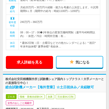
通勤可（駐車場完備）バイク通勤不…
勤務地
月給20万円～30万円※経験・能力を考慮の上決定します。※試用
期間6ヶ月（期間中の給与：時給1100円～1200円）
給与
240万円～360万円
初年度
年収
08：00～17：00◆1年単位の変形労働時間制（週平均40時間以
勤務
時間
内）・休憩／75分・時間外労働：有…
* 週休2日制（日・土曜日などその他カレンダーによる）* 祝日*
休日
休暇
年末年始休暇* 夏季休暇* 有給休…
求人詳細を見る
気になる
株式会社安田精機製作所 | 試験機シェア国内トップクラス！大手メーカーと
の直接取引中心！
総合試験機メーカー【海外営業】☆土日祝休み／未経験可
正社員
職種・業種未経験OK
急募
完全週休2日制
女性のおしごと掲載中
情報更新日：2026/05/26
終了予定日：
2026/11/16