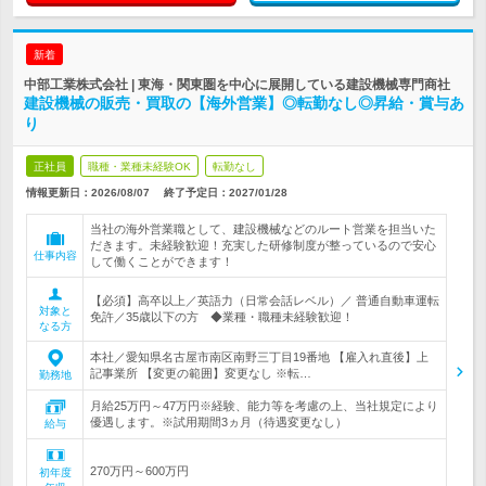
新着
中部工業株式会社 | 東海・関東圏を中心に展開している建設機械専門商社
建設機械の販売・買取の【海外営業】◎転勤なし◎昇給・賞与あ
り
正社員
職種・業種未経験OK
転勤なし
情報更新日：2026/08/07
終了予定日：
2027/01/28
当社の海外営業職として、建設機械などのルート営業を担当いた
だきます。未経験歓迎！充実した研修制度が整っているので安心
仕事内容
して働くことができます！
【必須】高卒以上／英語力（日常会話レベル）／ 普通自動車運転
対象と
免許／35歳以下の方 ◆業種・職種未経験歓迎！
なる方
本社／愛知県名古屋市南区南野三丁目19番地 【雇入れ直後】上
記事業所 【変更の範囲】変更なし ※転…
勤務地
月給25万円～47万円※経験、能力等を考慮の上、当社規定により
優遇します。※試用期間3ヵ月（待遇変更なし）
給与
270万円～600万円
初年度