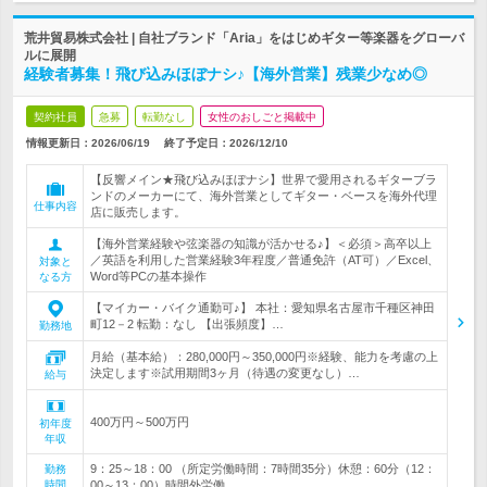
荒井貿易株式会社 | 自社ブランド「Aria」をはじめギター等楽器をグローバ
ルに展開
経験者募集！飛び込みほぼナシ♪【海外営業】残業少なめ◎
契約社員
急募
転勤なし
女性のおしごと掲載中
情報更新日：2026/06/19
終了予定日：
2026/12/10
【反響メイン★飛び込みほぼナシ】世界で愛用されるギターブラ
ンドのメーカーにて、海外営業としてギター・ベースを海外代理
仕事内容
店に販売します。
【海外営業経験や弦楽器の知識が活かせる♪】＜必須＞高卒以上
／英語を利用した営業経験3年程度／普通免許（AT可）／Excel、
対象と
Word等PCの基本操作
なる方
【マイカー・バイク通勤可♪】 本社：愛知県名古屋市千種区神田
町12－2 転勤：なし 【出張頻度】…
勤務地
月給（基本給）：280,000円～350,000円※経験、能力を考慮の上
決定します※試用期間3ヶ月（待遇の変更なし）…
給与
400万円～500万円
初年度
年収
9：25～18：00 （所定労働時間：7時間35分）休憩：60分（12：
勤務
時間
00～13：00）時間外労働…