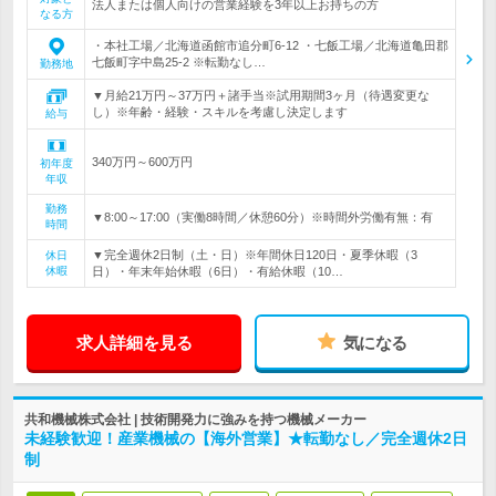
法人または個人向けの営業経験を3年以上お持ちの方
なる方
・本社工場／北海道函館市追分町6-12 ・七飯工場／北海道亀田郡
七飯町字中島25-2 ※転勤なし…
勤務地
▼月給21万円～37万円＋諸手当※試用期間3ヶ月（待遇変更な
し）※年齢・経験・スキルを考慮し決定します
給与
340万円～600万円
初年度
年収
勤務
▼8:00～17:00（実働8時間／休憩60分）※時間外労働有無：有
時間
▼完全週休2日制（土・日）※年間休日120日・夏季休暇（3
休日
休暇
日）・年末年始休暇（6日）・有給休暇（10…
求人詳細を見る
気になる
共和機械株式会社 | 技術開発力に強みを持つ機械メーカー
未経験歓迎！産業機械の【海外営業】★転勤なし／完全週休2日
制