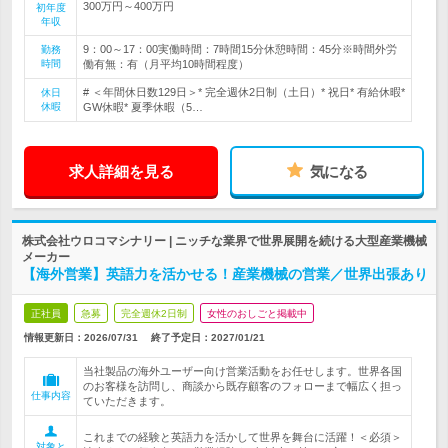
300万円～400万円
初年度
年収
9：00～17：00実働時間：7時間15分休憩時間：45分※時間外労
勤務
時間
働有無：有（月平均10時間程度）
# ＜年間休日数129日＞* 完全週休2日制（土日）* 祝日* 有給休暇*
休日
休暇
GW休暇* 夏季休暇（5…
求人詳細を見る
気になる
株式会社ウロコマシナリー | ニッチな業界で世界展開を続ける大型産業機械
メーカー
【海外営業】英語力を活かせる！産業機械の営業／世界出張あり
正社員
急募
完全週休2日制
女性のおしごと掲載中
情報更新日：2026/07/31
終了予定日：
2027/01/21
当社製品の海外ユーザー向け営業活動をお任せします。世界各国
のお客様を訪問し、商談から既存顧客のフォローまで幅広く担っ
仕事内容
ていただきます。
これまでの経験と英語力を活かして世界を舞台に活躍！＜必須＞
対象と