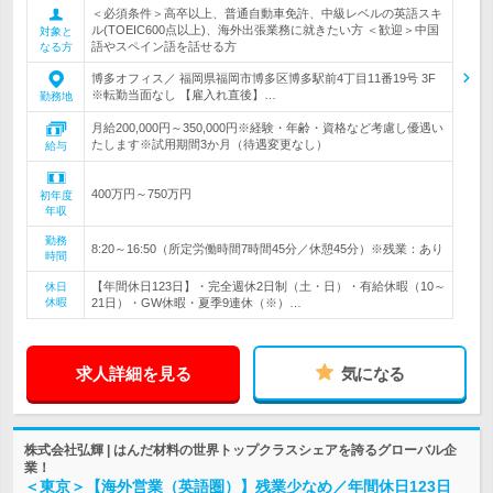
＜必須条件＞高卒以上、普通自動車免許、中級レベルの英語スキ
ル(TOEIC600点以上)、海外出張業務に就きたい方 ＜歓迎＞中国
対象と
語やスペイン語を話せる方
なる方
博多オフィス／ 福岡県福岡市博多区博多駅前4丁目11番19号 3F
※転勤当面なし 【雇入れ直後】…
勤務地
月給200,000円～350,000円※経験・年齢・資格など考慮し優遇い
たします※試用期間3か月（待遇変更なし）
給与
400万円～750万円
初年度
年収
勤務
8:20～16:50（所定労働時間7時間45分／休憩45分）※残業：あり
時間
【年間休日123日】・完全週休2日制（土・日）・有給休暇（10～
休日
休暇
21日）・GW休暇・夏季9連休（※）…
求人詳細を見る
気になる
株式会社弘輝 | はんだ材料の世界トップクラスシェアを誇るグローバル企
業！
＜東京＞【海外営業（英語圏）】残業少なめ／年間休日123日