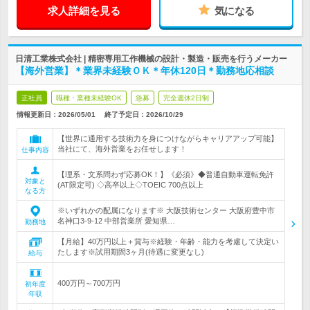
求人詳細を見る
気になる
日清工業株式会社 | 精密専用工作機械の設計・製造・販売を行うメーカー
【海外営業】＊業界未経験ＯＫ＊年休120日＊勤務地応相談
正社員
職種・業種未経験OK
急募
完全週休2日制
情報更新日：2026/05/01
終了予定日：
2026/10/29
【世界に通用する技術力を身につけながらキャリアアップ可能】
当社にて、海外営業をお任せします！
仕事内容
【理系・文系問わず応募OK！】《必須》◆普通自動車運転免許
対象と
(AT限定可) ◇高卒以上◇TOEIC 700点以上
なる方
※いずれかの配属になります※ 大阪技術センター 大阪府豊中市
名神口3-9-12 中部営業所 愛知県…
勤務地
【月給】40万円以上＋賞与※経験・年齢・能力を考慮して決定い
たします※試用期間3ヶ月(待遇に変更なし)
給与
400万円～700万円
初年度
年収