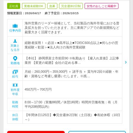
正社員
業種未経験OK
急募
完全週休2日制
女性のおしごと掲載中
情報更新日：2026/04/17
終了予定日：
2026/10/15
海外営業のリーダー候補として、当社製品の海外市場における普
及拡大を担っていただきます。主に東南アジアでの新規開拓など
仕事内容
裁量大きく活躍できます。
経験者採用！＜必須＞■高卒以上■TOEIC600点以上■何らかの営
対象と
業経験＜歓迎＞■法人向けの海外営業経験
なる方
【本社】 静岡県富士市前田90 ※転勤あり 【雇入れ直後】上記事
業所 【変更の範囲】会社の定める事…
勤務地
月給：260,000円～359,000円 ＋ 諸手当 ＋ 賞与年2回※経験・年
齢・資格など考慮し優遇いたします。※残…
給与
450万円～700万円
初年度
年収
8:00～17:00（実働8時間／休憩1時間）時間外労働有無：有（月
勤務
時間
平均20時間以内）
【年間休日125日】◆完全週休2日制（土日祝）◆有給休暇（10日
休日
休暇
～）