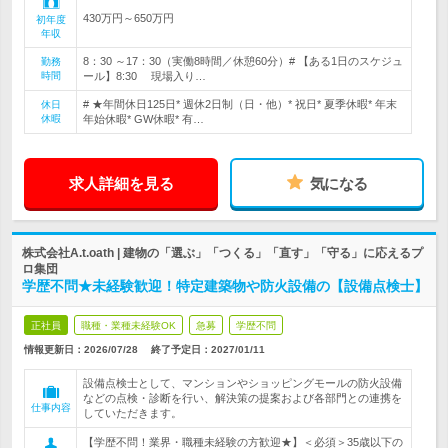
430万円～650万円
初年度
年収
8：30 ～17：30（実働8時間／休憩60分）# 【ある1日のスケジュ
勤務
時間
ール】8:30 現場入り…
# ★年間休日125日* 週休2日制（日・他）* 祝日* 夏季休暇* 年末
休日
休暇
年始休暇* GW休暇* 有…
求人詳細を見る
気になる
株式会社A.t.oath | 建物の「選ぶ」「つくる」「直す」「守る」に応えるプ
ロ集団
学歴不問★未経験歓迎！特定建築物や防火設備の【設備点検士】
正社員
職種・業種未経験OK
急募
学歴不問
情報更新日：2026/07/28
終了予定日：
2027/01/11
設備点検士として、マンションやショッピングモールの防火設備
などの点検・診断を行い、解決策の提案および各部門との連携を
仕事内容
していただきます。
【学歴不問！業界・職種未経験の方歓迎★】＜必須＞35歳以下の