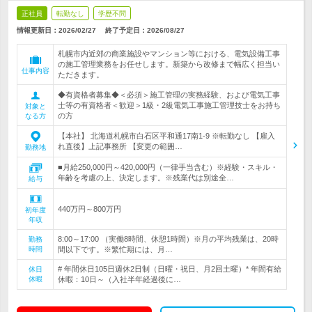
正社員
転勤なし
学歴不問
情報更新日：2026/02/27
終了予定日：
2026/08/27
札幌市内近郊の商業施設やマンション等における、電気設備工事
の施工管理業務をお任せします。新築から改修まで幅広く担当い
仕事内容
ただきます。
◆有資格者募集◆＜必須＞施工管理の実務経験、および電気工事
士等の有資格者＜歓迎＞1級・2級電気工事施工管理技士をお持ち
対象と
の方
なる方
【本社】 北海道札幌市白石区平和通17南1-9 ※転勤なし 【雇入
れ直後】上記事務所 【変更の範囲…
勤務地
■月給250,000円～420,000円（一律手当含む）※経験・スキル・
年齢を考慮の上、決定します。※残業代は別途全…
給与
440万円～800万円
初年度
年収
8:00～17:00 （実働8時間、休憩1時間）※月の平均残業は、20時
勤務
時間
間以下です。※繁忙期には、月…
# 年間休日105日週休2日制（日曜・祝日、月2回土曜）* 年間有給
休日
休暇
休暇：10日～（入社半年経過後に…