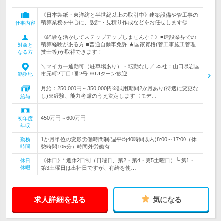
《日本製紙・東洋紡と半世紀以上の取引中》建築設備や管工事の
積算業務を中心に、設計・見積り作成などをお任せします◎
仕事内容
《経験を活かしてステップアップしませんか？》■建設業界での
積算経験がある方 ■普通自動車免許 ★国家資格(管工事施工管理
対象と
技士等)が取得できます！
なる方
＼マイカー通勤可（駐車場あり）・転勤なし／ 本社：山口県岩国
市元町2丁目1番2号 ※UIターン歓迎…
勤務地
月給：250,000円～350,000円※試用期間2か月あり(待遇に変更な
し)※経験、能力考慮のうえ決定します〈モデ…
給与
450万円～600万円
初年度
年収
1か月単位の変形労働時間制(週平均40時間以内)8:00～17:00（休
勤務
時間
憩時間105分）時間外労働有…
《休日》* 週休2日制（日曜日、第2・第4・第5土曜日）└ 第1・
休日
休暇
第3土曜日は出社日ですが、有給を使…
求人詳細を見る
気になる