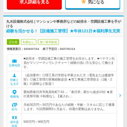
求人詳細を見る
気になる
丸水設備株式会社 | マンションや事務所などの給排水・空調設備工事を手が
ける
経験を活かせる！【設備施工管理】★年休121日★福利厚生充実
正社員
転勤なし
第二新卒歓迎
情報更新日：2026/07/24
終了予定日：
2027/01/14
■給排水・空調設備工事の施工管理をお任せします。■ベテラン社
員がマンツーマンでレクチャー！経験の浅い方も安心して働けま
仕事内容
す。
《必須要件》◎理工系の学部を卒業された方（電気または建築学
部）◎施工管理の実務経験必須 ★管工事施工管理技士（1級・2
対象と
級）の資格など歓迎！
なる方
愛知県春日井市鳥居松町7-53 …「春日井」駅から徒歩13分 ★直
行直帰可能 ※転勤なし 【雇入れ…
勤務地
月給30万円～50万円※あなたの経験・年齢・スキルに応じて優遇
します。※試用期間3ヶ月あり。待遇の変動はありません。
給与
500万円～900万円
初年度
年収