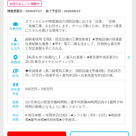
女性のおしごと掲載中
情報更新日：2026/07/17
終了予定日：
2026/08/13
オフィスビルや商業施設の消防設備における「設置」「交換」
「改修工事」をお任せします。チームで動くため、安全かつ着実
仕事内容
にスキルを磨ける環境です。
経験者採用【消防・防災設備の工事技術者】★警報設備の現場責
任者経験を優遇！★甲4・電工二種を活かして、圧倒的な還元率
対象と
と安定基盤を手に入れる。
なる方
【転居を伴う転勤なし】 ＜雇入れ直後＞ ■東京都中央区新川1-
28-25 東京ダイヤビルディング3…
勤務地
◆有資格者（第二種電気工事士、消防設備士甲種4類）月給26万
円～37万円＋現場手当＋賞与年2回＋出来高賞与年2回※残…
給与
500万円～700万円
初年度
年収
1か月単位の変形労働時間制／週平均実働40時間以内※1週間で40
勤務
時間
時間の勤務となるように働くスタイルで…
# 休日休暇 ＜年間休日118日＞■シフト制（月9～11日）■有給休
休日
休暇
暇■慶弔休暇■特別休暇■小学校式…