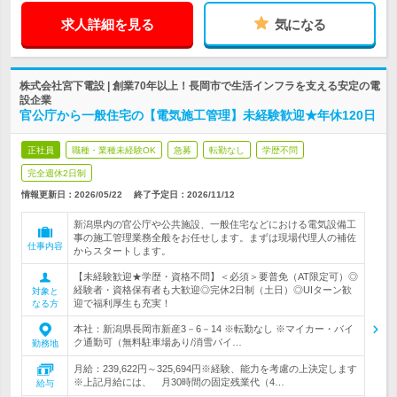
求人詳細を見る
気になる
株式会社宮下電設 | 創業70年以上！長岡市で生活インフラを支える安定の電
設企業
官公庁から一般住宅の【電気施工管理】未経験歓迎★年休120日
正社員
職種・業種未経験OK
急募
転勤なし
学歴不問
完全週休2日制
情報更新日：2026/05/22
終了予定日：
2026/11/12
新潟県内の官公庁や公共施設、一般住宅などにおける電気設備工
事の施工管理業務全般をお任せします。まずは現場代理人の補佐
仕事内容
からスタートします。
【未経験歓迎★学歴・資格不問】＜必須＞要普免（AT限定可）◎
経験者・資格保有者も大歓迎◎完休2日制（土日）◎UIターン歓
対象と
迎で福利厚生も充実！
なる方
本社：新潟県長岡市新産3－6－14 ※転勤なし ※マイカー・バイ
ク通勤可（無料駐車場あり/消雪パイ…
勤務地
月給：239,622円～325,694円※経験、能力を考慮の上決定します
※上記月給には、 月30時間の固定残業代（4…
給与