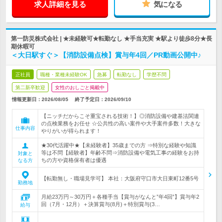
求人詳細を見る
気になる
第一防災株式会社 | ★未経験可★転勤なし ★手当充実 ★駅より徒歩8分★長
期休暇可
＜大日駅すぐ＞【消防設備点検】賞与年4回／PR動画公開中♪
正社員
職種・業種未経験OK
急募
転勤なし
学歴不問
第二新卒歓迎
女性のおしごと掲載中
情報更新日：2026/08/05
終了予定日：
2026/09/10
【ニッチだからこそ重宝される技術！】◎消防設備や建基法関連
の点検業務をお任せ ☆公共性の高い案件や大手案件多数！大きな
仕事内容
やりがいが得られます！
★30代活躍中★【未経験者】35歳までの方 ⇒特別な経験や知識
等は不問【経験者】年齢不問⇒消防設備や電気工事の経験をお持
対象と
ちの方や資格保有者は優遇
なる方
【転勤無し・職場見学可】 本社：大阪府守口市大日東町12番5号
勤務地
月給23万円～30万円＋各種手当【賞与がなんと”年4回”】賞与年2
回（7月・12月）＋決算賞与(8月)＋特別賞与(3…
給与