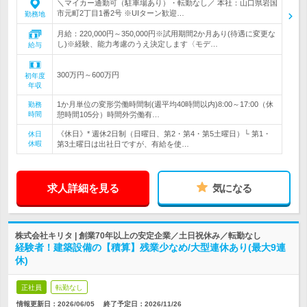
＼マイカー通勤可（駐車場あり）・転勤なし／ 本社：山口県岩国
市元町2丁目1番2号 ※UIターン歓迎…
勤務地
月給：220,000円～350,000円※試用期間2か月あり(待遇に変更な
し)※経験、能力考慮のうえ決定します〈モデ…
給与
300万円～600万円
初年度
年収
1か月単位の変形労働時間制(週平均40時間以内)8:00～17:00（休
勤務
時間
憩時間105分）時間外労働有…
《休日》* 週休2日制（日曜日、第2・第4・第5土曜日）└ 第1・
休日
休暇
第3土曜日は出社日ですが、有給を使…
求人詳細を見る
気になる
株式会社キリタ | 創業70年以上の安定企業／土日祝休み／転勤なし
経験者！建築設備の【積算】残業少なめ/大型連休あり(最大9連
休)
正社員
転勤なし
情報更新日：2026/06/05
終了予定日：
2026/11/26