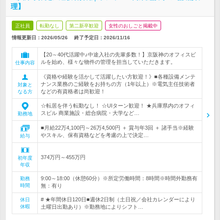
理】
正社員
転勤なし
第二新卒歓迎
女性のおしごと掲載中
情報更新日：2026/05/26
終了予定日：
2026/11/16
【20～40代活躍中♪中途入社の先輩多数！】京阪神のオフィスビ
ルを始め、様々な物件の管理を担当していただきます。
仕事内容
《資格や経験を活かして活躍したい方歓迎！》■各種設備メンテ
ナンス業務のご経験をお持ちの方（1年以上）※電気主任技術者
対象と
などの有資格者は尚歓迎！
なる方
☆転居を伴う転勤なし！ ☆UIターン歓迎！ ★兵庫県内のオフィ
スビル 商業施設・総合病院・大学など…
勤務地
■月給22万4,100円～26万4,500円 ＋ 賞与年3回 ＋ 諸手当※経験
やスキル、保有資格などを考慮の上で決定…
給与
374万円～455万円
初年度
年収
9:00～18:00（休憩60分）※所定労働時間：8時間※時間外勤務有
勤務
時間
無：有り
# ★年間休日120日■週休2日制（土日祝／会社カレンダーにより
休日
休暇
土曜日出勤あり）※勤務地によりシフト…