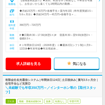
【退職金制度あり】★原則、転居を伴う転勤なし ※希望を考慮
し、お住まいから遠くても1時間以内の勤務…
勤務地
◆月給23万円～40万円+各種手当＋賞与年2回（昨年度実績3.5～
5.6ヶ月分）◆月給34万円～45万円+各種手当＋…
給与
390万円～720万円
初年度
年収
# ◆日勤/8:30～17:30(休憩1ｈ)# 宿直/8:30～翌9:00(休憩2ｈ・
勤務
時間
仮眠6.5ｈ…
# ☆年間休日124日（2026年度）☆◆週休2日(シフト制)☆月9～
休日
休暇
12日休◆年末年始◆年次有給休…
求人詳細を見る
気になる
有限会社名光通信システム | 年間休日124日│土日祝休み│賞与3.5ヶ月分｜
住宅手当など充実◎
＼未経験でも年収350万円～／インターホン等の【取付スタッ
フ】
正社員
職種・業種未経験OK
急募
転勤なし
学歴不問