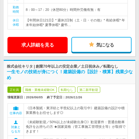
勤務
8：00～17：20（休憩80分）時間外労働有無：有
時間
【年間休日121日】* 週休2日制（土・日・その他）* 有給休暇* 年
休日
休暇
末年始休暇* 夏季休暇* 慶弔…
求人詳細を見る
気になる
株式会社キリタ | 創業70年以上の安定企業／土日祝休み／転勤なし
一生モノの技術が身につく！建築設備の【設計・積算】残業少な
め
正社員
職種・業種未経験OK
転勤なし
第二新卒歓迎
情報更新日：2026/06/05
終了予定日：
2026/11/26
《日本製紙・東洋紡と半世紀以上の取引中》建築設備の設計や積
算業務をお任せします◎
仕事内容
《未経験歓迎／50%以上が未経験出身◎》歓迎要件：普通自動車
免許をお持ちの方 ★国家資格（管工事施工管理技士等）が取得で
対象と
きます！
なる方