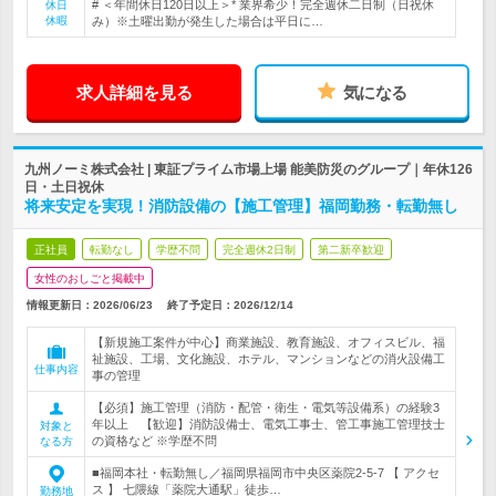
# ＜年間休日120日以上＞* 業界希少！完全週休二日制（日祝休
休日
休暇
み）※土曜出勤が発生した場合は平日に…
求人詳細を見る
気になる
九州ノーミ株式会社 | 東証プライム市場上場 能美防災のグループ｜年休126
日・土日祝休
将来安定を実現！消防設備の【施工管理】福岡勤務・転勤無し
正社員
転勤なし
学歴不問
完全週休2日制
第二新卒歓迎
女性のおしごと掲載中
情報更新日：2026/06/23
終了予定日：
2026/12/14
【新規施工案件が中心】商業施設、教育施設、オフィスビル、福
祉施設、工場、文化施設、ホテル、マンションなどの消火設備工
仕事内容
事の管理
【必須】施工管理（消防・配管・衛生・電気等設備系）の経験3
年以上 【歓迎】消防設備士、電気工事士、管工事施工管理技士
対象と
の資格など ※学歴不問
なる方
■福岡本社・転勤無し／福岡県福岡市中央区薬院2-5-7 【 アクセ
ス 】 七隈線「薬院大通駅」徒歩…
勤務地