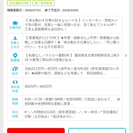
完全週休2日制
第二新卒歓迎
情報更新日：2026/07/31
終了予定日：
2026/10/01
【 体を動かす仕事が好きならハマる 】インターホン・防犯カメ
ラ等の取付。先輩と一緒に現場へ行き、見て覚えてスキルUP！
仕事内容
工具も資格費用も会社持ち！
【 普通免許だけでOK 】★学歴・経験ぜんぶ不問！異業種から転
職した先輩も活躍中！★「体を動かす仕事がしたい」「手に職つ
対象と
けたい」そんな方を歓迎◎
なる方
【 転勤なし／マイカー通勤OK 】 愛知県名古屋市昭和区吹上町2-
18 ※東海三県以外の現場がある…
勤務地
月給23.2万円～45万円＋諸手当＋賞与年2回（昨年度実績3.5ヶ月
分）★経験や能力、資格などを考慮して 初任給額を…
給与
350万円～600万円
初年度
年収
9:00～17:30（実働7.5時間／休憩1時間）◎気温に合わせて、 休
勤務
時間
憩回数や休憩時間を柔軟に変更…
# ＼＼年間休日124日（前年度実績）／／# ＜休日＞* 完全週休2
休日
休暇
日制（土日休み）* 祝日休み※1…