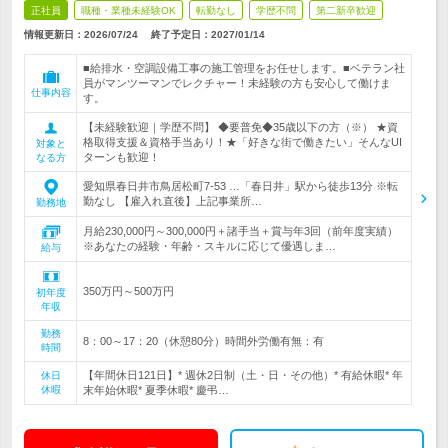
正社員
職種・業種未経験OK
転勤なし
学歴不問
第二新卒歓迎
情報更新日：2026/07/24
終了予定日：
2027/01/14
■給排水・空調設備工事の施工管理をお任せします。■ベテラン社
員がマンツーマンでレクチャー！未経験の方も安心して働けま
仕事内容
す。
【未経験歓迎｜学歴不問】 ◆要普免◆35歳以下の方（※） ★資
格取得支援＆資格手当あり！★「好きな街で働きたい」そんなUI
対象と
ターンも歓迎！
なる方
愛知県春日井市鳥居松町7-53 …「春日井」駅から徒歩13分 ※転
勤なし 【雇入れ直後】上記事業所…
勤務地
月給230,000円～300,000円＋諸手当＋賞与年3回（前年度実績）
※あなたの経験・年齢・スキルに応じて優遇しま…
給与
350万円～500万円
初年度
年収
勤務
8：00～17：20（休憩80分）時間外労働有無：有
時間
【年間休日121日】* 週休2日制（土・日・その他）* 有給休暇* 年
休日
休暇
末年始休暇* 夏季休暇* 慶弔…