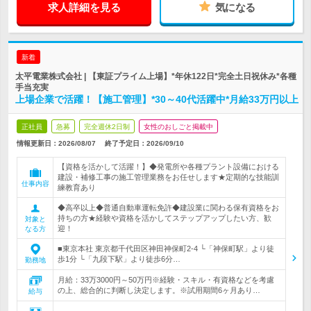
求人詳細を見る
気になる
新着
太平電業株式会社 | 【東証プライム上場】*年休122日*完全土日祝休み*各種
手当充実
上場企業で活躍！【施工管理】*30～40代活躍中*月給33万円以上
正社員
急募
完全週休2日制
女性のおしごと掲載中
情報更新日：2026/08/07
終了予定日：
2026/09/10
【資格を活かして活躍！】◆発電所や各種プラント設備における
建設・補修工事の施工管理業務をお任せします★定期的な技能訓
仕事内容
練教育あり
◆高卒以上◆普通自動車運転免許◆建設業に関わる保有資格をお
持ちの方★経験や資格を活かしてステップアップしたい方、歓
対象と
迎！
なる方
■東京本社 東京都千代田区神田神保町2-4 └「神保町駅」より徒
歩1分 └「九段下駅」より徒歩6分…
勤務地
月給：33万3000円～50万円※経験・スキル・有資格などを考慮
の上、総合的に判断し決定します。※試用期間6ヶ月あり…
給与