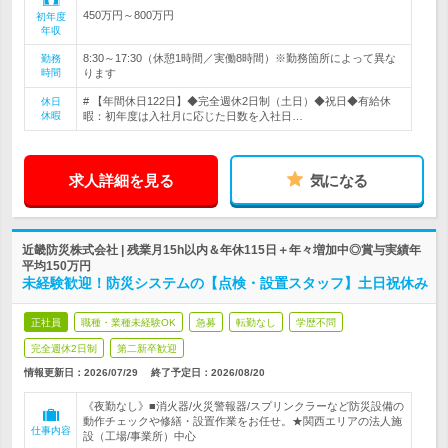
450万円～800万円
初年度
年収
8:30～17:30（休憩1時間／実働8時間）※勤務箇所によって異な
勤務
時間
ります
# 【年間休日122日】◆完全週休2日制（土日）◆祝日◆有給休
休日
休暇
暇：初年度は入社月に応じた日数を入社日…
求人詳細を見る
気になる
近畿防災株式会社 | 残業月15h以内＆年休115日＋年々増加中◎賞与実績年
平均150万円
未経験歓迎！防災システムの【点検・設置スタッフ】土日祝休み
正社員
職種・業種未経験OK
急募
転勤なし
学歴不問
完全週休2日制
第二新卒歓迎
情報更新日：2026/07/29
終了予定日：
2026/08/20
《夜勤なし》■消火器/火災警報器/スプリンクラーなど防災設備の
動作チェックや修繕・設置作業をお任せ。★関西エリアの法人施
仕事内容
設（工場/事業所）中心