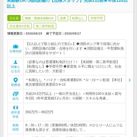
未経験OK♪消防設備の【点検スタッフ】完休2日制★年休120日
以上
正社員
職種・業種未経験OK
急募
転勤なし
学歴不問
完全週休2日制
第二新卒歓迎
情報更新日：2026/06/19
終了予定日：
2026/09/17
【2人以上で取り組むので安心♪】◆消防ポンプ車で現場に向か
い、消防設備の試験・点検を行います ★消防設備士・中型運転免
仕事内容
許の資格取得をサポート！
《必要なのは普通運転免許だけ！》【未経験・第二新卒歓迎】
【転勤なし】◆学歴不問 ◆要普免 ※手に職をつけたい方、社会
対象と
に貢献したい方、大歓迎！
なる方
＊転勤なし ＊バイク・自転車通勤OK ＊U・Iターン歓迎 【本社】
東京都墨田区東墨田3-9-13
勤務地
月給24.5万円以上（一律の手当含む）＋時間外100％支給＋賞与
年2回（昨年度実績3.2ヶ月分）※経験・スキルを考慮…
給与
350万円～450万円
初年度
年収
8：30～17：30（実働8時間／休憩1時間）※ひとり一人にムリな
勤務
時間
業務量を課さず、残業削減を徹底して…