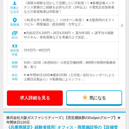
《資格や経験を活かして活躍したい方歓迎！》■各種設備メンテ
ナンス業務のご経験をお持ちの方（1年以上）※電気主任技術者
対象と
などの有資格者は尚歓迎！
なる方
☆転居を伴う転勤なし！ ☆UIターン歓迎！ ★大阪府内のオフィ
スビル・商業施設・総合病院・大学など…
勤務地
■月給22万4,100円～26万4,500円 ＋ 賞与年3回 ＋ 諸手当※経験
やスキル、保有資格などを考慮の上で決定…
給与
374万円～455万円
初年度
年収
9:00～18:00（休憩60分）※所定労働時間：8時間※時間外勤務有
勤務
時間
無：有り
# ★年間休日120日■週休2日制（土日祝／会社カレンダーにより
休日
休暇
土曜日出勤あり）※勤務地によりシフト…
求人詳細を見る
気になる
株式会社大阪ガスファシリティーズ | 【安定感抜群のDaigasグループ】★
年間休日120日
《兵庫県限定》経験者採用│オフィス・商業施設等の【設備管