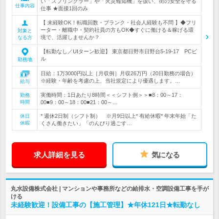
い「スプリンクラー」や「火災報知機」を扱い、街の安全を守る
仕事内容
仕事 ★面接1回のみ
【 未経験OK！転職回数・ブランク・社会人経験も不問 】◆フリ
ーター・離職中・契約社員の方もOK◆すぐに働ける＆稼げる環
対象と
境で、活躍しませんか？
なる方
【転勤なし／UIターン歓迎】 東京都日野市日野台5-19-17 PCビ
ル
勤務地
日給：1万3000円以上［月収例］月収26万円（20日勤務の場合）
※経験・年齢を考慮の上、当社規定により優遇します。…
給与
実働時間：1日あたり8時間＜＜シフト例＞＞■8：00～17：
勤務
時間
00■9：00～18：00■21：00～…
* 週休2日制（シフト制） ※月9日以上* 有給休暇* 年末年始「た
休日
休暇
くさん働きたい」「のんびり過ごす…
求人詳細を見る
気になる
丸水設備株式会社 | マンションや事務所などの給排水・空調設備工事を手が
ける
未経験歓迎！設備工事の【施工管理】★年休121日★転勤なし