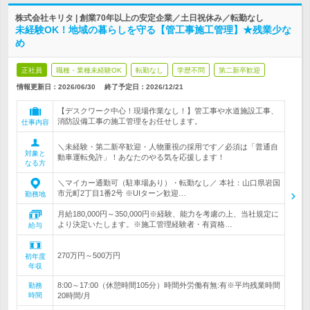
株式会社キリタ | 創業70年以上の安定企業／土日祝休み／転勤なし
未経験OK！地域の暮らしを守る【管工事施工管理】★残業少な
め
正社員
職種・業種未経験OK
転勤なし
学歴不問
第二新卒歓迎
情報更新日：2026/06/30
終了予定日：
2026/12/21
【デスクワーク中心！現場作業なし！】管工事や水道施設工事、
消防設備工事の施工管理をお任せします。
仕事内容
＼未経験・第二新卒歓迎・人物重視の採用です／必須は「普通自
対象と
動車運転免許」！あなたのやる気を応援します！
なる方
＼マイカー通勤可（駐車場あり）・転勤なし／ 本社：山口県岩国
市元町2丁目1番2号 ※UIターン歓迎…
勤務地
月給180,000円～350,000円※経験、能力を考慮の上、当社規定に
より決定いたします。※施工管理経験者・有資格…
給与
270万円～500万円
初年度
年収
8:00～17:00（休憩時間105分）時間外労働有無:有※平均残業時間
勤務
時間
20時間/月