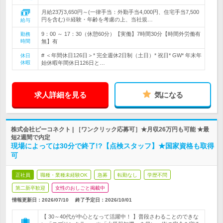
月給23万3,650円～(一律手当：外勤手当4,000円、住宅手当7,500
円を含む)※経験・年齢を考慮の上、当社規…
給与
9：00 ～ 17：30（休憩60分）【実働】7時間30分【時間外労働有
勤務
時間
無】有
# ＜年間休日126日＞* 完全週休2日制（土日）* 祝日* GW* 年末年
休日
休暇
始休暇年間休日126日と…
求人詳細を見る
気になる
株式会社ピーコネクト | ［ワンクリック応募可］★月収26万円も可能 ★最
短2週間で内定
現場によっては30分で終了!?【点検スタッフ】★国家資格も取得
可
正社員
職種・業種未経験OK
急募
転勤なし
学歴不問
第二新卒歓迎
女性のおしごと掲載中
情報更新日：2026/07/10
終了予定日：
2026/10/01
【 30～40代が中心となって活躍中！ 】普段さわることのできな