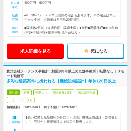
400万円～600万円
初年度
年収
■8：30～17：00※早出出勤の場合もあります。その場合は早出
勤務
時間
手当を支給！※残業は月平均20時間程…
■隔週休2日制（毎週日曜・隔週土曜）■祝日■夏季休暇■年末年始
休日
休暇
休暇■有給休暇■慶弔休暇 他※会社カレ…
求人詳細を見る
気になる
株式会社テーテンス事務所 | 創業100年以上の老舗事務所｜転勤なし｜リモ
ート勤務可
多彩な建築案件に携われる【機械設備設計】年休120日以上
正社員
急募
転勤なし
完全週休2日制
第二新卒歓迎
リモートワーク可
情報更新日：2026/04/21
終了予定日：
2026/10/19
【長い歴史と最新技術が身につく環境】機械設備設計・監理者と
して、設計から現場監理まで幅広く担当します。
仕事内容