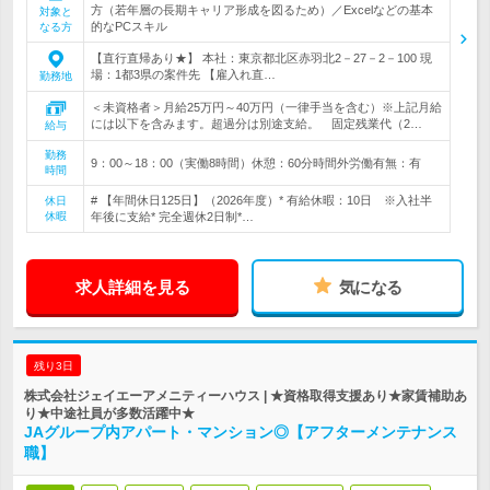
方（若年層の長期キャリア形成を図るため）／Excelなどの基本
対象と
的なPCスキル
なる方
【直行直帰あり★】 本社：東京都北区赤羽北2－27－2－100 現
場：1都3県の案件先 【雇入れ直…
勤務地
＜未資格者＞月給25万円～40万円（一律手当を含む）※上記月給
には以下を含みます。超過分は別途支給。 固定残業代（2…
給与
勤務
9：00～18：00（実働8時間）休憩：60分時間外労働有無：有
時間
# 【年間休日125日】（2026年度）* 有給休暇：10日 ※入社半
休日
休暇
年後に支給* 完全週休2日制*…
求人詳細を見る
気になる
残り3日
株式会社ジェイエーアメニティーハウス | ★資格取得支援あり★家賃補助あ
り★中途社員が多数活躍中★
JAグループ内アパート・マンション◎【アフターメンテナンス
職】