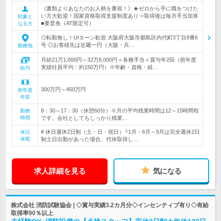
《書類よりあなたのお人柄を重視！》★ゼロから手に職をつけた
い方大歓迎！国家資格取得支援制度あり⇒取得後は毎月手当加算
対象と
■要普免（AT限定可）
なる方
◎転勤無し！UIターン歓迎 大阪府大阪市都島区内代町3丁目8番6
号 ◎お客様先は近畿一円（大阪・兵…
勤務地
月給21万1,000円～32万8,000円＋各種手当＋賞与年2回（前年度
実績社員平均：約150万円）※年齢・資格・経…
給与
300万円～450万円
初年度
年収
8：30～17：30（休憩60分）※月の平均残業時間は12～15時間程
勤務
時間
です。会社としてもしっかり残業…
# 休日週休2日制（土・日・祝日）└1月・6月～9月は完全週休2日
休日
休暇
制土日出勤があった場合、代休取得し…
求人詳細を見る
気になる
株式会社 消防試験協会 | ◇賞与実績3.2カ月分◇インセンティブ有り◇有給
取得率90％以上