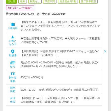
正社員
急募
転勤なし
学歴不問
完全週休2日制
第二新卒歓迎
女性のおしごと掲載中
情報更新日：2026/03/04
終了予定日：
2026/08/10
【将来のマネジメント職も目指せる◎／30～40代が多数活躍中
★】JAグループで管理するアパート・マンションの点検やメンテ
仕事内容
ナンスをお任せ。
◆普通自動車運転免許（AT限定可）◆内装リフォーム／工程管理
対象と
／現場監督などの経験
なる方
【戸田事業所】 神奈川県厚木市戸田2508-27 ※マイカー通勤OK
【雇入れ直後】上記事業所 【…
勤務地
月給202,000円～240,000円＋諸手当※経験・能力を考慮し決定<
試用期間3ヶ月>※試用期間中は契約社員となり…
給与
430万円～550万円
初年度
年収
勤務
9:00～17:30 （実働7時間30分／休憩60分）※残業月10時間以下
時間
【年間休日124日】・完全週休2日制（シフト制）・夏期休暇・年
休日
休暇
末年始休暇・産前・産後休暇・育児休暇（…