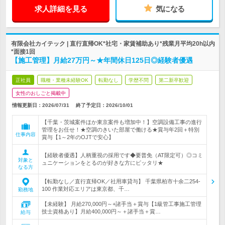
求人詳細を見る
気になる
有限会社カイテック | 直行直帰OK*社宅・家賃補助あり*残業月平均20h以内
*面接1回
【施工管理】月給27万円～★年間休日125日◎経験者優遇
正社員
職種・業種未経験OK
転勤なし
学歴不問
第二新卒歓迎
女性のおしごと掲載中
情報更新日：2026/07/31
終了予定日：
2026/10/01
【千葉・茨城案件ほか東京案件も増加中！】空調設備工事の進行
管理をお任せ！★空調のきいた部屋で働ける★賞与年2回＋特別
仕事内容
賞与【1～2年のOJTで安心】
【経験者優遇】人柄重視の採用です◆要普免（AT限定可）◎コミ
対象と
ュニケーションをとるのが好きな方にピッタリ★
なる方
【転勤なし／直行直帰OK／社用車貸与】 千葉県柏市十余二254-
100 作業対応エリアは東京都、千…
勤務地
【未経験】 月給270,000円～+諸手当＋賞与【1級管工事施工管理
技士資格あり】月給400,000円～＋諸手当＋賞…
給与