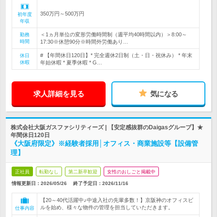
350万円～500万円
初年度
年収
＜1ヵ月単位の変形労働時間制（週平均40時間以内）＞8:00～
勤務
時間
17:30※休憩90分※時間外労働あり…
# 【年間休日120日】* 完全週休2日制（土・日・祝休み） * 年末
休日
休暇
年始休暇 * 夏季休暇 * G…
求人詳細を見る
気になる
株式会社大阪ガスファシリティーズ | 【安定感抜群のDaigasグループ】★
年間休日120日
《大阪府限定》※経験者採用│オフィス・商業施設等【設備管
理】
正社員
転勤なし
第二新卒歓迎
女性のおしごと掲載中
情報更新日：2026/05/26
終了予定日：
2026/11/16
【20～40代活躍中♪中途入社の先輩多数！】京阪神のオフィスビ
ルを始め、様々な物件の管理を担当していただきます。
仕事内容