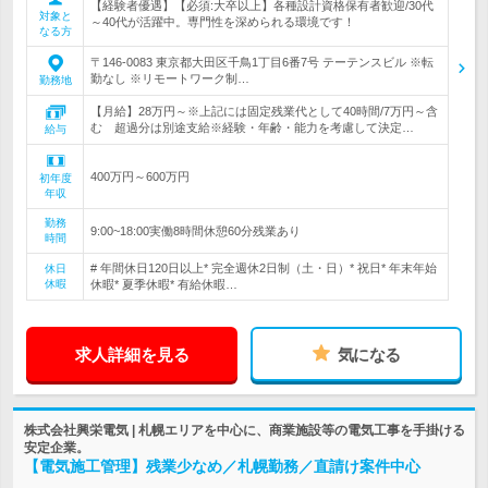
【経験者優遇】【必須:大卒以上】各種設計資格保有者歓迎/30代
対象と
～40代が活躍中。専門性を深められる環境です！
なる方
〒146-0083 東京都大田区千鳥1丁目6番7号 テーテンスビル ※転
勤なし ※リモートワーク制…
勤務地
【月給】28万円～※上記には固定残業代として40時間/7万円～含
む 超過分は別途支給※経験・年齢・能力を考慮して決定…
給与
400万円～600万円
初年度
年収
勤務
9:00~18:00実働8時間休憩60分残業あり
時間
# 年間休日120日以上* 完全週休2日制（土・日）* 祝日* 年末年始
休日
休暇
休暇* 夏季休暇* 有給休暇…
求人詳細を見る
気になる
株式会社興栄電気 | 札幌エリアを中心に、商業施設等の電気工事を手掛ける
安定企業。
【電気施工管理】残業少なめ／札幌勤務／直請け案件中心