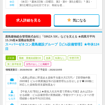
《休日》* 週休2日制（日曜日、第2・第4・第5土曜日）└ 第1・
休日
休暇
第3土曜日は出社日ですが、有給を使…
求人詳細を見る
気になる
鹿島建物総合管理株式会社 | 「GINZA SIX」などを支える ★残業月平均
15.3h程★退職金制度有
スーパーゼネコン鹿島建設グループ【ビル設備管理】★年休124
日
正社員
職種・業種未経験OK
急募
転勤なし
学歴不問
第二新卒歓迎
女性のおしごと掲載中
情報更新日：2026/06/30
終了予定日：
2026/10/05
＼成果は昇給に即直結＆資格手当最大月2万円／【管理物件数
2683棟】ビルや商業施設等の設備管理をお任せします◆160種に
仕事内容
対応した資格取得支援制度あり
【中途入社7割以上★最短入社次年度で昇格も可能】あれば活か
せる経験：ビル設備管理の実務経験／学校やデータセンターの管
対象と
理経験☆有休平均15日消化
なる方