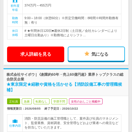
374万円～455万円
初年度
年収
9:00～18:00（休憩60分）※所定労働時間：8時間※時間外勤務有
勤務
時間
無：有り
# ★年間休日120日■週休2日制（土日祝／会社カレンダーにより
休日
休暇
土曜日出勤あり）※勤務地によりシフト…
求人詳細を見る
気になる
株式会社サイボウ | 《創業約60年・売上60億円超》業界トップクラスの総
合防災企業
★東京限定★経験や資格を活かせる【消防設備工事の管理職候
補】
正社員
急募
転勤なし
学歴不問
女性のおしごと掲載中
情報更新日：2026/08/05
終了予定日：
2026/10/22
消防・防災設備の施工管理職として、案件及び社員のマネジメン
ト、監督業務、資材調達、安全管理などおよび業者への発注など
仕事内容
を担当していただきます。