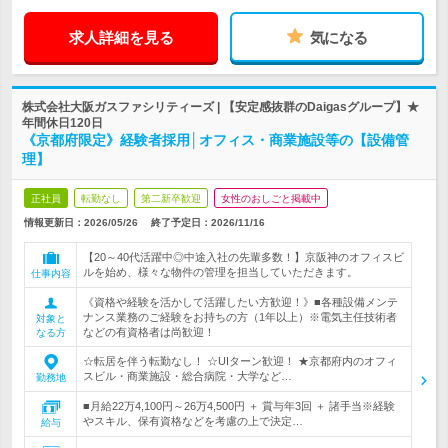
求人詳細を見る
気になる
株式会社大阪ガスファシリティーズ | 【安定感抜群のDaigasグループ】★
年間休日120日
《京都府限定》経験者採用│オフィス・商業施設等の【設備管
理】
正社員
転勤なし
第二新卒歓迎
女性のおしごと掲載中
情報更新日：2026/05/26
終了予定日：
2026/11/16
【20～40代活躍中◎中途入社の先輩多数！】京阪神のオフィスビ
ルを始め、様々な物件の管理を担当していただきます。
仕事内容
《資格や経験を活かして活躍したい方歓迎！》■各種設備メンテ
ナンス業務のご経験をお持ちの方（1年以上）※電気主任技術者
対象と
などの有資格者は尚歓迎！
なる方
☆転居を伴う転勤なし！ ☆UIターン歓迎！ ★京都府内のオフィ
スビル・商業施設・総合病院・大学など…
勤務地
■月給22万4,100円～26万4,500円 ＋ 賞与年3回 ＋ 諸手当※経験
やスキル、保有資格などを考慮の上で決定…
給与