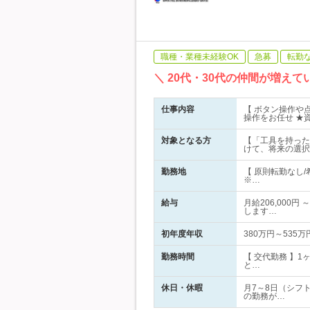
職種・業種未経験OK
急募
転勤
＼ 20代・30代の仲間が増え
仕事内容
【 ボタン操作や
操作をお任せ ★
対象となる方
【「工具を持った
けて、将来の選択
勤務地
【 原則転勤なし
※…
給与
月給206,000
します…
初年度年収
380万円～535万
勤務時間
【 交代勤務 】
と…
休日・休暇
月7～8日（シフ
の勤務が…