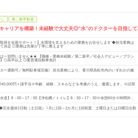
なし
第二新卒歓迎
キャリアを構築！未経験で大丈夫◎“水”のドクターを目指して
取得を全面サポート！】水環境を支えるための業務をお任せします ◆担当業務は
て決定 ◎業務は先輩が丁寧に教えます
は一切問いません★★ 【職種・業種未経験／第二新卒／社会人デビュー／ブラン
】◎高卒以上 ◎要普通自動車免許
カー通勤可／無料駐車場完備》 担当業務により、香川県高松市内のいずれかの拠
円～240,000円＋諸手当※年齢、経験、スキルなどを考慮のうえ、優遇します。※試用
道】8：00～17：00【浄化槽／トイレ】8：30～17：30※休憩60分※時間外…
日◆完全週休2日制（土日祝）└月に1回～2か月に1回程度、土曜日または日曜日出勤