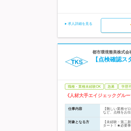
求人詳細を見る
都市環境整美株式会社
【点検確認スタ
職種・業種未経験OK
急募
学歴
《人材大手エイジェックグループ
仕事内容
【難しい業務ゼロ
など、点検をお任
対象となる方
【未経験・第二新
タート！★必要事