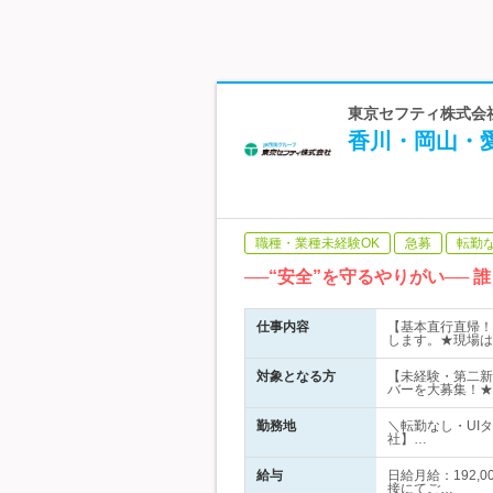
東京セフティ株式会社
香川・岡山・愛
職種・業種未経験OK
急募
転勤
──“安全”を守るやりがい──
仕事内容
【基本直行直帰！
します。★現場は
対象となる方
【未経験・第二新
バーを大募集！★
勤務地
＼転勤なし・UI
社】…
給与
日給月給：192,
接にてご…