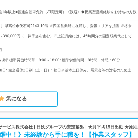
験1年以上■普通自動車免許（AT限定可）《歓迎》◆提案型営業経験をお持ちの方歓
香川県高松市伏石町2143-10号 ※四国営業所に在籍し、愛媛エリアを担当 ※将来…
0円～390,000円（一律手当を含む）※上記月給には、45時間分の固定残業代として
円
ム制* 標準労働時間帯：9:00～18:00* 標準労働時間：8時間・休憩：60分…
28日* 完全週休2日制（土・日）* 祝日※基本土日休み、展示会等の対応のため土
気になる
ービス株式会社 | 日鉄グループの安定基盤｜★月平均15日出勤 ★原
代活躍中！》未経験から手に職を！【作業スタッフ】