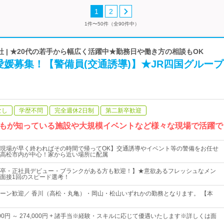
1
2
1件〜50件（全90件中）
 | ★20代の若手から幅広く活躍中★勤務日や働き方の相談もOK
媛募集！【警備員(交通誘導)】★JR四国グループ
なし
学歴不問
完全週休2日制
第二新卒歓迎
 誰もが知っている施設や大規模イベントなど様々な現場で活躍
現場が早く終わればその時間で帰ってOK】交通誘導やイベント等の警備をお任せ
高松市内が中心！家から近い場所に配属
卒・正社員デビュー・ブランクがある方も歓迎！】★意欲あるフレッシュなメン
面接1回のスピード選考！
ターン歓迎／ 香川（高松・丸亀）・岡山・松山いずれかの勤務となります。 【本
000円 ～ 274,000円 + 諸手当※経験・スキルに応じて優遇いたします※詳しくは面