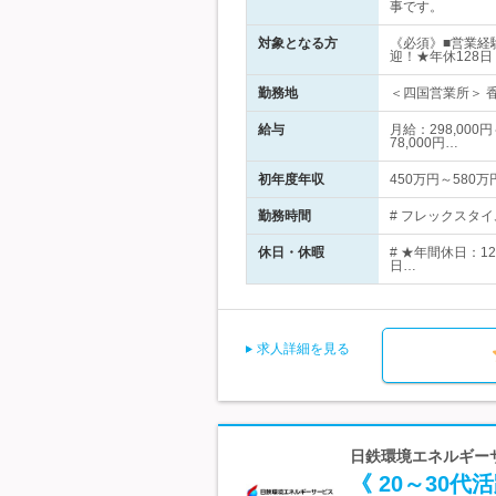
事です。
対象となる方
《必須》■営業経
迎！★年休128日
勤務地
＜四国営業所＞ 
給与
月給：298,00
78,000円…
初年度年収
450万円～580万
勤務時間
# フレックスタイ
休日・休暇
# ★年間休日：1
日…
求人詳細を見る
日鉄環境エネルギーサ
《 20～30