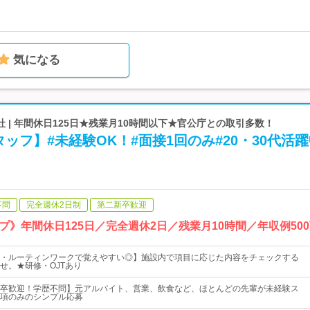
気になる
 | 年間休日125日★残業月10時間以下★官公庁との取引多数！
ッフ】#未経験OK！#面接1回のみ#20・30代活
不問
完全週休2日制
第二新卒歓迎
》年間休日125日／完全週休2日／残業月10時間／年収例500
・ルーティンワークで覚えやすい◎】施設内で項目に応じた内容をチェックする
せ。★研修・OJTあり
卒歓迎！学歴不問】元アルバイト、営業、飲食など、ほとんどの先輩が未経験ス
項のみのシンプル応募