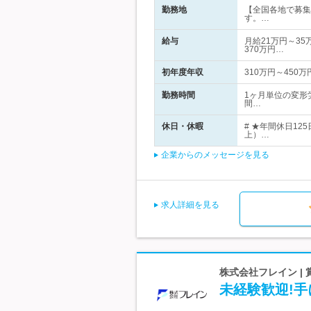
勤務地
【全国各地で募集
す。…
給与
月給21万円～35
370万円…
初年度年収
310万円～450万
勤務時間
1ヶ月単位の変形
間…
休日・休暇
# ★年間休日1
上）…
企業からのメッセージを見る
求人詳細を見る
株式会社フレイン |
未経験歓迎!手