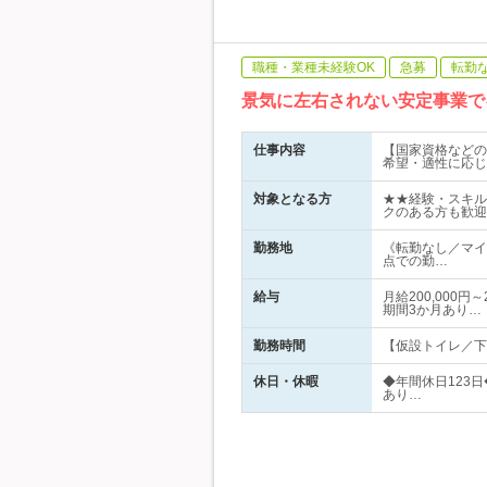
職種・業種未経験OK
急募
転勤
景気に左右されない安定事業で
仕事内容
【国家資格などの
希望・適性に応じ
対象となる方
★★経験・スキル
クのある方も歓迎
勤務地
《転勤なし／マイ
点での勤…
給与
月給200,000
期間3か月あり…
勤務時間
【仮設トイレ／下水
休日・休暇
◆年間休日123
あり…