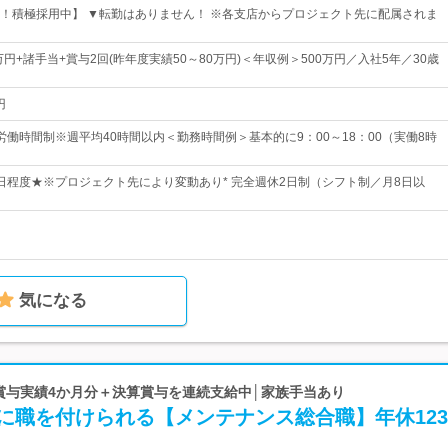
！積極採用中】 ▼転勤はありません！ ※各支店からプロジェクト先に配属されま
万円+諸手当+賞与2回(昨年度実績50～80万円)＜年収例＞500万円／入社5年／30歳
円
労働時間制※週平均40時間以内＜勤務時間例＞基本的に9：00～18：00（実働8時
25日程度★※プロジェクト先により変動あり* 完全週休2日制（シフト制／月8日以
気になる
 賞与実績4か月分＋決算賞与を連続支給中│家族手当あり
に職を付けられる【メンテナンス総合職】年休12