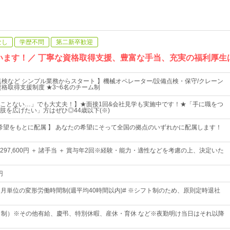
なし
学歴不問
第二新卒歓迎
ています！／ 丁寧な資格取得支援、豊富な手当、充実の福利厚生は
点検など シンプル業務からスタート 】機械オペレーター/設備点検・保守/クレーン
資格取得支援制度 ★3~6名のチーム制
ことない…」でも大丈夫！】★面接1回&会社見学も実施中です！★「手に職をつ
肢を広げたい」方はぜひ◎44歳以下(※)
/希望をもとに配属 】 あなたの希望にそって全国の拠点のいずれかに配属します！
円 ～297,600円 ＋ 諸手当 ＋ 賞与年2回※経験・能力・適性などを考慮の上、決定いた
円
1ヶ月単位の変形労働時間制(週平均40時間以内)# ※シフト制のため、原則定時退社
ト制）※その他有給、慶弔、特別休暇、産休・育休 など※夜勤明け当日はそれ以降