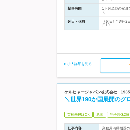
勤務時間
1ヶ月単位の変形労
て…
休日・休暇
《休日》* 週休
日10…
求人詳細を見る
ケルヒャージャパン株式会社 | 19
＼世界190か国展開のグ
業種未経験OK
急募
完全週休2日
仕事内容
業務用清掃機器の