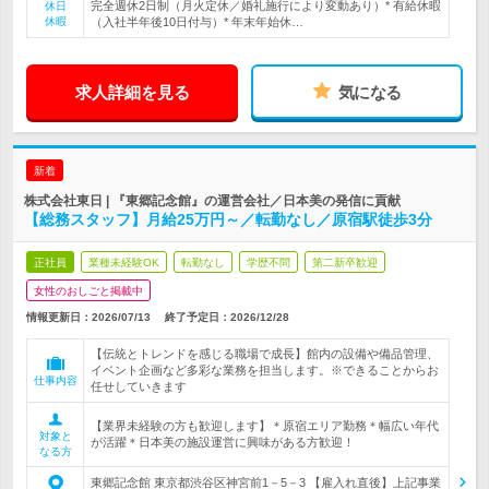
完全週休2日制（月火定休／婚礼施行により変動あり）* 有給休暇
休日
休暇
（入社半年後10日付与）* 年末年始休…
求人詳細を見る
気になる
新着
株式会社東日 | 『東郷記念館』の運営会社／日本美の発信に貢献
【総務スタッフ】月給25万円～／転勤なし／原宿駅徒歩3分
正社員
業種未経験OK
転勤なし
学歴不問
第二新卒歓迎
女性のおしごと掲載中
情報更新日：2026/07/13
終了予定日：
2026/12/28
【伝統とトレンドを感じる職場で成長】館内の設備や備品管理、
イベント企画など多彩な業務を担当します。※できることからお
仕事内容
任せしていきます
【業界未経験の方も歓迎します】＊原宿エリア勤務＊幅広い年代
対象と
が活躍＊日本美の施設運営に興味がある方歓迎！
なる方
東郷記念館 東京都渋谷区神宮前1－5－3 【雇入れ直後】上記事業