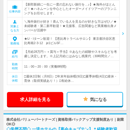
【新郎新婦に一生に一度の忘れない旅行を…♪】★海外がほとん
ど！★ハネムーンを中心としたオーダーメイドツアーのプランニ
仕事内容
ングをお任せします。
＼海外旅行が好き！喜んでいる人を見るのが好きな方はぜひ／★
未経験者・第二新卒歓迎！★元接客、広告関連など異業種出身メ
対象と
ンバーが活躍中
なる方
★U・Iターン歓迎！ 【恵比寿トラベルサロン】 東京都渋谷区恵
比寿南2-3-12 je1ビル5F…
勤務地
【月給28万円～＋賞与＋手当】※あなたの経験やスキルなどを考
慮し決定します。※上記月給にはみなし残業代（30時間分／…
給与
勤務
11：00～20：00（実働8時間)
時間
□週休2日制（月8日）□年末年始休暇(9日)□夏季休暇(4日)□産休・
休日
休暇
育休（取得実績あり！）□有給休…
求人詳細を見る
気になる
株式会社バリューパートナーズ | 資格取得バックアップ支援制度あり｜副業
OK◎
◇学歴不問◇ 一流ホテルの【宴会キャプテン】＊経験者歓迎