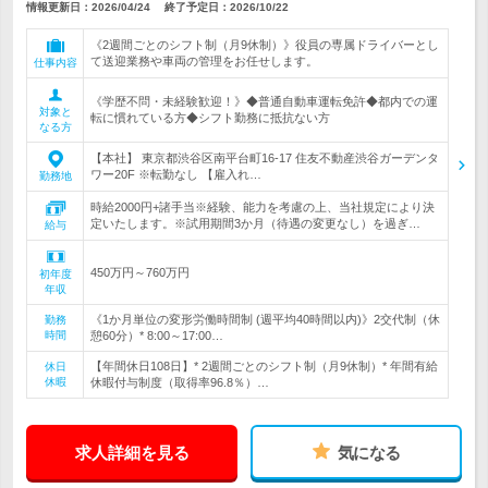
情報更新日：2026/04/24
終了予定日：
2026/10/22
《2週間ごとのシフト制（月9休制）》役員の専属ドライバーとし
て送迎業務や車両の管理をお任せします。
仕事内容
《学歴不問・未経験歓迎！》◆普通自動車運転免許◆都内での運
対象と
転に慣れている方◆シフト勤務に抵抗ない方
なる方
【本社】 東京都渋谷区南平台町16-17 住友不動産渋谷ガーデンタ
ワー20F ※転勤なし 【雇入れ…
勤務地
時給2000円+諸手当※経験、能力を考慮の上、当社規定により決
定いたします。※試用期間3か月（待遇の変更なし）を過ぎ…
給与
450万円～760万円
初年度
年収
《1か月単位の変形労働時間制 (週平均40時間以内)》2交代制（休
勤務
時間
憩60分）* 8:00～17:00…
【年間休日108日】* 2週間ごとのシフト制（月9休制）* 年間有給
休日
休暇
休暇付与制度（取得率96.8％）…
求人詳細を見る
気になる