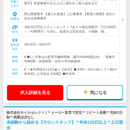
対象と
要件】新規事業の立ち上げに前向きに取り組める方
なる方
岡山県倉敷市 【雇入れ直後】上記事業所 【変更の範囲】会社の
定める各事業所
勤務地
月給30万円以上※インセンティブあり※固定残業代（7万1300円
～／42時間分）を含む。超過分は別途支給。※経験・能…
給与
360万円～400万円
初年度
年収
# ◆1ヶ月単位の変形労働時間制（週平均40時間以内）・実働平
勤務
時間
均8時間・休憩時間：60分※平均残業時…
# ☆★年間休日112日★☆【休日】◆月8日～9日公休(シフト制)※
休日
休暇
基本的に土日休み【休暇】◆年末年…
求人詳細を見る
気になる
株式会社ネイルセレクト | ＊メーカー直営で安定＊リピート多数＊完休2日
制＊残業ほぼなし
未経験から始める【サロンスタッフ】＊年休125日以上＊土日祝
休