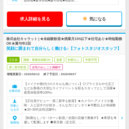
休暇
始休暇■夏季休暇■慶弔休暇■有給休…
求人詳細を見る
気になる
株式会社キャラット | ★未経験歓迎★残業月10h以下★社宅あり★時短勤務
OK★賞与年2回
笑顔に囲まれて自分らしく働ける♪【フォトスタジオスタッフ】
正社員
職種・業種未経験OK
急募
転勤なし
学歴不問
第二新卒歓迎
女性のおしごと掲載中
情報更新日：2026/06/12
終了予定日：
2026/08/27
【メイクや着付けのスキルも身につく♪】◎ブライダルや七五三
などお客様の大切なライフイベントを彩るスタッフとして活躍★
仕事内容
産育休取得率100%♪
【正社員デビュー・第二新卒も歓迎】★カメラ/ヘアメイクが趣
味・人と話すのが好き…そんな方にピッタリ★半数以上が未経験
対象と
★20~30代女性活躍中♪
なる方
【転勤なし／U・Iターン歓迎／全国の店舗で募集中】 ★希望を考
慮して配属します ◆東京都（足立区、…
勤務地