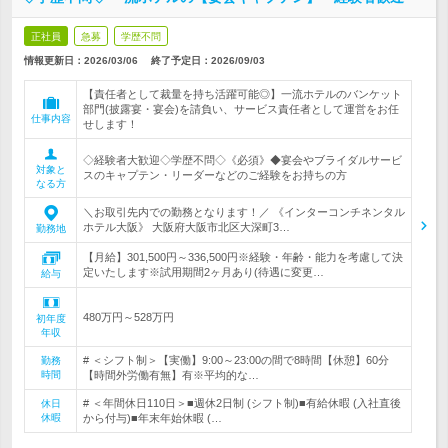
正社員
急募
学歴不問
情報更新日：2026/03/06
終了予定日：
2026/09/03
【責任者として裁量を持ち活躍可能◎】一流ホテルのバンケット
部門(披露宴・宴会)を請負い、サービス責任者として運営をお任
仕事内容
せします！
◇経験者大歓迎◇学歴不問◇《必須》◆宴会やブライダルサービ
対象と
スのキャプテン・リーダーなどのご経験をお持ちの方
なる方
＼お取引先内での勤務となります！／ 《インターコンチネンタル
ホテル大阪》 大阪府大阪市北区大深町3…
勤務地
【月給】301,500円～336,500円※経験・年齢・能力を考慮して決
定いたします※試用期間2ヶ月あり(待遇に変更…
給与
480万円～528万円
初年度
年収
# ＜シフト制＞【実働】9:00～23:00の間で8時間【休憩】60分
勤務
時間
【時間外労働有無】有※平均的な…
# ＜年間休日110日＞■週休2日制 (シフト制)■有給休暇 (入社直後
休日
休暇
から付与)■年末年始休暇 (…