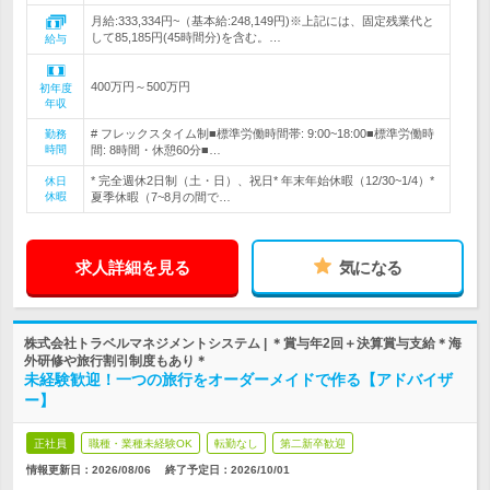
月給:333,334円~（基本給:248,149円)※上記には、固定残業代と
して85,185円(45時間分)を含む。…
給与
400万円～500万円
初年度
年収
# フレックスタイム制■標準労働時間帯: 9:00~18:00■標準労働時
勤務
時間
間: 8時間・休憩60分■…
* 完全週休2日制（土・日）、祝日* 年末年始休暇（12/30~1/4）*
休日
休暇
夏季休暇（7~8月の間で…
求人詳細を見る
気になる
株式会社トラベルマネジメントシステム | ＊賞与年2回＋決算賞与支給＊海
外研修や旅行割引制度もあり＊
未経験歓迎！一つの旅行をオーダーメイドで作る【アドバイザ
ー】
正社員
職種・業種未経験OK
転勤なし
第二新卒歓迎
情報更新日：2026/08/06
終了予定日：
2026/10/01