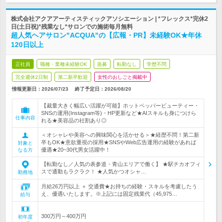
株式会社アクアアーティスティックアソシエーション | *フレックス*完休2
日(土日祝)*残業なし*サロンでの施術毎月無料
超人気ヘアサロン"ACQUA"の【広報・PR】未経験OK★年休
120日以上
正社員
職種・業種未経験OK
急募
転勤なし
学歴不問
完全週休2日制
第二新卒歓迎
女性のおしごと掲載中
情報更新日：2026/07/23
終了予定日：
2026/08/20
【裁量大きく幅広い活躍が可能】ホットペッパービューティー・
SNSの運用(Instagram等)・HP更新など★AIスキルも身につけら
仕事内容
れる★美容品の社割あり◎
＜オシャレや美容への興味関心を活かせる＞★経歴不問！第二新
卒もOK★意欲重視の採用★SNSやWeb広告運用の経験があれば
対象と
優遇★20~30代男女活躍中！
なる方
【転勤なし／人気の表参道・青山エリアで働く】 ★駅チカオフィ
スで通勤もラクラク！ ★人気かつオシャ…
勤務地
月給26万円以上 ＋ 交通費★お持ちの経験・スキルを考慮したう
え、優遇いたします。※上記には固定残業代（45,975…
給与
300万円～400万円
初年度