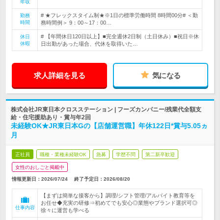
年収
# ★フレックスタイム制★※1日の標準労働時間 8時間00分# ＜勤
勤務
時間
務時間例＞ 9：00～17：00…
# 【年間休日120日以上】■完全週休2日制（土日休み）■祝日※休
休日
休暇
日出勤があった場合、代休を取得いた…
求人詳細を見る
気になる
株式会社JR東日本クロスステーション | フーズカンパニー/残業代全額支
給・住宅援助あり・賞与年2回
未経験OK★JR東日本Gの【店舗運営職】年休122日*賞与5.05ヵ
月
正社員
職種・業種未経験OK
急募
学歴不問
第二新卒歓迎
女性のおしごと掲載中
情報更新日：2026/07/24
終了予定日：
2026/08/20
【まずは簡単な接客から】調理/シフト管理/アルバイト教育等を
お任せ◆充実の研修⇒初めてでも安心◎業態やブランド選択可◎
仕事内容
徐々に運営も学べる