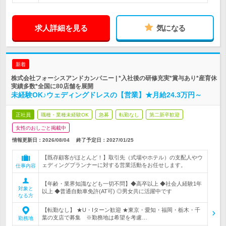
求人詳細を見る
気になる
新着
株式会社フォーシスアンドカンパニー | *入社後の研修充実*賞与あり*産育休
実績多数*全国に80店舗を展開
未経験OK♪ウェディングドレスの【営業】★月給24.3万円～
正社員
職種・業種未経験OK
急募
転勤なし
第二新卒歓迎
女性のおしごと掲載中
情報更新日：2026/08/04
終了予定日：
2027/01/25
【既存顧客がほとんど！】取引先（式場やホテル）の支配人やウ
ェディングプランナーに対する営業活動をお任せします。
仕事内容
【年齢・業界知識なども一切不問】◆高卒以上 ◆社会人経験1年
対象と
以上 ◆普通自動車免許(AT可) ◎男女共に活躍中です
なる方
【転勤なし】 ★U・Iターン歓迎 ★東京・愛知・福岡・栃木・千
葉の支店で募集 ※勤務地は希望を考慮…
勤務地