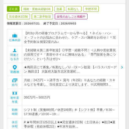
正社員
職種・業種未経験OK
急募
転勤なし
学歴不問
完全週休2日制
第二新卒歓迎
女性のおしごと掲載中
情報更新日：2026/07/21
終了予定日：
2026/09/03
【約3か月の研修プログラムで一から学べる】＊ネイル・ハン
ド・フットのお悩みに合わせた、ケア・スパ施術をお任せ！＊完
仕事内容
全予約制＆個室2室のみ♪
【未経験＆第二新卒歓迎】◎学歴・経験不問！⇒人柄や意欲重視
の採用です＊「美容やネイルに興味がある」「専門技術を身につ
対象と
けたい」という方はぜひ♪
なる方
★梅田店にて募集／転勤なし／U・Iターン歓迎 【パラスパガーデ
ン 梅田店】 大阪府大阪市北区茶屋町…
勤務地
月給：24万円～＋諸手当＋ 賞与（年2回）※あなたの経験・スキ
ルなどを考慮し、当社規定により決定します。※試用期間3…
給与
350万円～500万円
初年度
年収
シフト制（実働8時間／休憩1時間）# 【シフト例】早番／8:30～
勤務
時間
17:30遅番／10:00～19:…
# ★年間休日125日以上★■完全週休2日制（土日休み）■祝日■夏
休日
休暇
季休暇（有給休暇2日）■年末年始休…