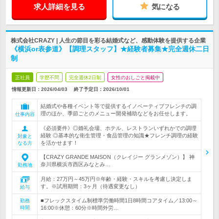
求人詳細を見る
気になる
株式会社CRAZY | 人生の節目を彩る結婚式など、感動体験を提供する企業
《横浜or表参道》【調理スタッフ】★経験者募集★完全週休二日
制
正社員
学歴不問
完全週休2日制
女性のおしごと掲載中
情報更新日：2026/04/03
終了予定日：
2026/10/01
結婚式や各種イベント等で提供するイノベーティブフレンチの調
理のほか、季節ごとのメニュー開発補助などをお任せします。
仕事内容
《必須要件》◎婚礼会場、ホテル、レストランいずれかでの調理
経験 ◎基本的な衛生管理・食品管理の知識★フレンチ調理の経験
対象と
を活かせます！
なる方
【CRAZY GRANDE MAISON（クレイジー グランメゾン）】 神
奈川県横浜市西区みなとみ…
勤務地
月給：27万円～45万円※年齢・経験・スキルを考慮し決定しま
す。※試用期間：3ヶ月（待遇変更なし）
給与
■フレックスタイム制標準労働時間1日8時間コアタイム／13:00～
勤務
時間
16:00※休憩：60分※時間外労…