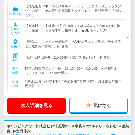
【地域密着のホテルでスキルアップ】チェックインやチェックア
ウトの受付、予約管理や電話応対などフロント業務全般を担当し
仕事内容
ます。
【高卒以上／未経験OK】◎18歳～60歳未満の方* ◎簡単なPC操
対象と
作／先輩スタッフが丁寧に指導します★UIJターン歓迎
なる方
【転勤なし・マイカー通勤可】 ■ANAクラウンプラザホテル釧路
北海道釧路市錦町3丁目7番地
勤務地
月給 187,100円～210,100円※試用期間：3ヵ月（同条件）
給与
以下の時間帯でシフト制［1］16：00～翌10：00（休憩2時間）
勤務
時間
［2］08：00～23：00の間の…
* 週休2日制（シフト制）* 有給休暇* 育児休業* 介護休業など※年
休日
休暇
間休日105日
求人詳細を見る
気になる
キャンピングカー株式会社 | #未経験OK＃事務＋αのキャリアを歩む♪＃服装
自由#土日休み