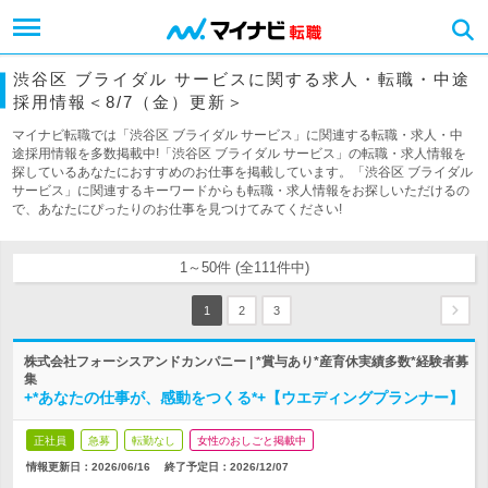
渋谷区 ブライダル サービスに関する求人・転職・中途
採用情報＜8/7（金）更新＞
マイナビ転職では「渋谷区 ブライダル サービス」に関連する転職・求人・中
途採用情報を多数掲載中!「渋谷区 ブライダル サービス」の転職・求人情報を
探しているあなたにおすすめのお仕事を掲載しています。「渋谷区 ブライダル
サービス」に関連するキーワードからも転職・求人情報をお探しいただけるの
で、あなたにぴったりのお仕事を見つけてみてください!
1～50件 (全111件中)
1
2
3
株式会社フォーシスアンドカンパニー | *賞与あり*産育休実績多数*経験者募
集
+*あなたの仕事が、感動をつくる*+【ウエディングプランナー】
正社員
急募
転勤なし
女性のおしごと掲載中
情報更新日：2026/06/16
終了予定日：
2026/12/07