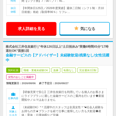
時間
間【シフト例】7：00～／7：45…
【年間休日125日／2026年度実績】週休二日制（シフト制・月10
休日
休暇
日前後）有給（取得率96％）リフレ…
求人詳細を見る
気になる
株式会社三井住友銀行 | *年休126日以上*土日祝休み*実働6時間45分*17時
退社OK*面接1回
金融サービスの【アドバイザー】未経験歓迎/残業なし/女性活躍
中
契約社員
職種・業種未経験OK
急募
転勤なし
完全週休2日制
女性のおしごと掲載中
情報更新日：2026/08/06
終了予定日：
2026/08/27
【研修充実で安心】三井住友銀行を利用している個人のお客さま
にライフプランに適した金融サービスのご案内を行います◆新規
仕事内容
開拓やノルマはありません
《未経験OK》*＊活躍中のスタッフは全員女性＊*■社会人経験を
お持ちの方★ブランクを経て仕事に復帰したい方も大歓迎◆産
対象と
休・育休・介護休暇など完備
なる方