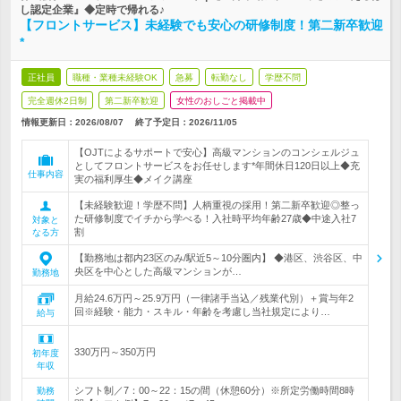
し認定企業』◆定時で帰れる♪
【フロントサービス】未経験でも安心の研修制度！第二新卒歓迎
*
正社員
職種・業種未経験OK
急募
転勤なし
学歴不問
完全週休2日制
第二新卒歓迎
女性のおしごと掲載中
情報更新日：2026/08/07
終了予定日：
2026/11/05
【OJTによるサポートで安心】高級マンションのコンシェルジュ
としてフロントサービスをお任せします*年間休日120日以上◆充
仕事内容
実の福利厚生◆メイク講座
【未経験歓迎！学歴不問】人柄重視の採用！第二新卒歓迎◎整っ
た研修制度でイチから学べる！入社時平均年齢27歳◆中途入社7
対象と
割
なる方
【勤務地は都内23区のみ/駅近5～10分圏内】 ◆港区、渋谷区、中
央区を中心とした高級マンションが…
勤務地
月給24.6万円～25.9万円（一律諸手当込／残業代別）＋賞与年2
回※経験・能力・スキル・年齢を考慮し当社規定により…
給与
330万円～350万円
初年度
年収
シフト制／7：00～22：15の間（休憩60分）※所定労働時間8時
勤務