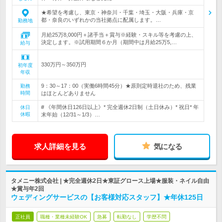
★希望を考慮し、東京・神奈川・千葉・埼玉・大阪・兵庫・京
都・奈良のいずれかの当社拠点に配属します。…
勤務地
月給25万8,000円＋諸手当＋賞与※経験・スキル等を考慮の上、
決定します。※試用期間６か月（期間中は月給25万5,…
給与
330万円～350万円
初年度
年収
9：30～17：00（実働6時間45分）★原則定時退社のため、残業
勤務
時間
はほとんどありません
# 《年間休日126日以上》* 完全週休2日制（土日休み）* 祝日* 年
休日
休暇
末年始（12/31～1/3）…
求人詳細を見る
気になる
タメニー株式会社 | ★完全週休2日★東証グロース上場★服装・ネイル自由
★賞与年2回
ウェディングサービスの【お客様対応スタッフ】★年休125日
正社員
職種・業種未経験OK
急募
転勤なし
学歴不問