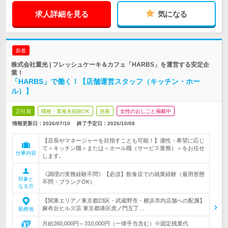
求人詳細を見る
気になる
新着
株式会社重光 | フレッシュケーキ＆カフェ「HARBS」を運営する安定企
業！
「HARBS」で働く！【店舗運営スタッフ（キッチン・ホー
ル）】
正社員
職種・業種未経験OK
急募
女性のおしごと掲載中
情報更新日：2026/07/10
終了予定日：
2026/10/08
【店長やマネージャーを目指すことも可能！】適性・希望に応じ
て＜キッチン職＞または＜ホール職（サービス業務）＞をお任せ
仕事内容
します。
《調理の実務経験不問》【必須】飲食店での就業経験（雇用形態
対象と
不問・ブランクOK）
なる方
【関東エリア／東京都23区・武蔵野市・横浜市内店舗への配属】
麻布台ヒルズ店 東京都港区虎ノ門五丁…
勤務地
月給260,000円～310,000円（一律手当含む）※固定残業代