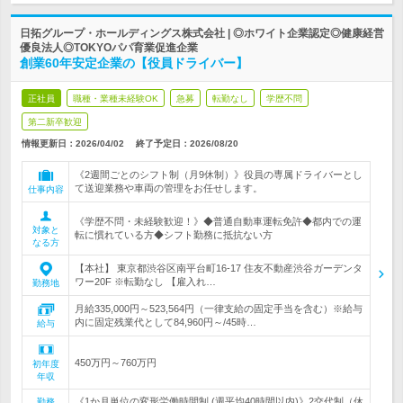
日拓グループ・ホールディングス株式会社 | ◎ホワイト企業認定◎健康経営
優良法人◎TOKYOパパ育業促進企業
創業60年安定企業の【役員ドライバー】
正社員
職種・業種未経験OK
急募
転勤なし
学歴不問
第二新卒歓迎
情報更新日：2026/04/02
終了予定日：
2026/08/20
《2週間ごとのシフト制（月9休制）》役員の専属ドライバーとし
て送迎業務や車両の管理をお任せします。
仕事内容
《学歴不問・未経験歓迎！》◆普通自動車運転免許◆都内での運
対象と
転に慣れている方◆シフト勤務に抵抗ない方
なる方
【本社】 東京都渋谷区南平台町16-17 住友不動産渋谷ガーデンタ
ワー20F ※転勤なし 【雇入れ…
勤務地
月給335,000円～523,564円（一律支給の固定手当を含む）※給与
内に固定残業代として84,960円～/45時…
給与
450万円～760万円
初年度
年収
《1か月単位の変形労働時間制 (週平均40時間以内)》2交代制（休
勤務