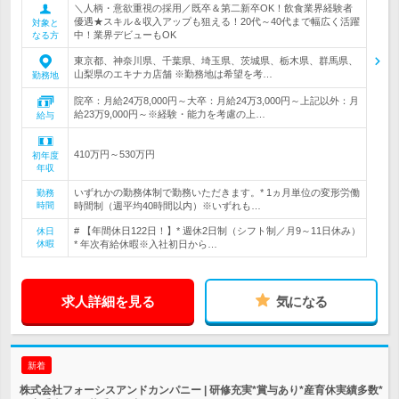
＼人柄・意欲重視の採用／既卒＆第二新卒OK！飲食業界経験者
優遇★スキル＆収入アップも狙える！20代～40代まで幅広く活躍
対象と
中！業界デビューもOK
なる方
東京都、神奈川県、千葉県、埼玉県、茨城県、栃木県、群馬県、
山梨県のエキナカ店舗 ※勤務地は希望を考…
勤務地
院卒：月給24万8,000円～大卒：月給24万3,000円～上記以外：月
給23万9,000円～※経験・能力を考慮の上…
給与
410万円～530万円
初年度
年収
いずれかの勤務体制で勤務いただきます。* 1ヵ月単位の変形労働
勤務
時間
時間制（週平均40時間以内）※いずれも…
# 【年間休日122日！】* 週休2日制（シフト制／月9～11日休み）
休日
休暇
* 年次有給休暇※入社初日から…
求人詳細を見る
気になる
新着
株式会社フォーシスアンドカンパニー | 研修充実*賞与あり*産育休実績多数*