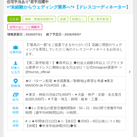
住宅手当あり*若手活躍中
+*未経験からウェディング業界へ*+【ドレスコーディネーター】
正社員
職種・業種未経験OK
急募
転勤なし
第二新卒歓迎
女性のおしごと掲載中
情報更新日：2026/07/21
終了予定日：
2026/09/07
【"最高の一着"をご提案できるやりがい◎】花嫁に理想のウェデ
ィングを実現していただく為のドレスコーディネートをお任せし
仕事内容
ます。
【第二新卒歓迎！】◆高卒以上 ◆社会人経験1年以上 ◎ブライダ
ル業界やドレスに興味がある方はぜひ！公式Instagram更新中 ⇒
対象と
@foursis_official
なる方
★U・Iターン歓迎 ★全国募集／勤務地は希望を考慮 ■東京
MAISON de FOURSIS（表…
勤務地
▼東京・神奈川月給276,600円～▼大阪・神戸・京都・名古屋月
給265,500円～▼千葉・埼玉・静岡・岐阜・三重・…
給与
# ◆1ヶ月単位の変形労働時間制8：50～21：00の間で実働平均8
勤務
時間
時間（週平均40時間以内）※時間…
# ☆★年間休日112日★☆【休日】◆月8日～9日公休(シフト制)
休日
休暇
【休暇】◆年末年始休暇(5日)◆有…