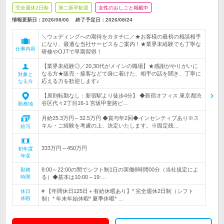
完全週休2日制
第二新卒歓迎
女性のおしごと掲載中
情報更新日：2026/08/06
終了予定日：
2026/08/24
＼ウェディングへの期待をカタチに／★お客様の最初の相談相手
になり、最適な当社サービスをご案内！★業界未経験でも丁寧な
仕事内容
研修やOJTで早期習得！
【業界未経験◎／20,30代がメインの職場】★感謝がやりがいに
なる方★販売・接客などで身に着けた、相手の話を聞き、丁寧に
対象と
応える力を歓迎します♪
なる方
【原則転勤なし：新宿駅より徒歩4分】 ◆新宿オフィス 東京都渋
谷区代々2丁目16-1 宮坂甲斐路ビ…
勤務地
月給25.3万円～32.5万円 ◆賞与年2回◆インセンティブあり※ス
キル・ご経験を考慮の上、決定いたします。※固定残…
給与
333万円～450万円
初年度
年収
8:00～22:00の間でシフト制1日の実働8時間00分（当社規定によ
勤務
時間
る）◆基本は10:00～19:…
# 【年間休日125日＋有給休暇あり】* 完全週休2日制（シフト
休日
休暇
制）* 年末年始休暇* 夏季休暇* …