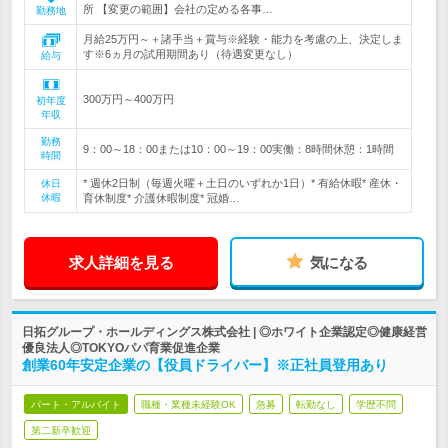
所 【変更の範囲】会社の定める各事…
勤務地
月給25万円～＋諸手当＋賞与※経験・能力を考慮の上、決定しま
す※6ヵ月の試用期間あり（待遇変更なし）
給与
300万円～400万円
初年度
年収
勤務
9：00～18：00または10：00～19：00実働：8時間休憩：1時間
時間
* 週休2日制（毎週火曜＋土日のいずれか1日）* 有給休暇* 産休・
休日
休暇
育休制度* 介護休暇制度* 冠婚…
求人詳細を見る
気になる
日拓グループ・ホールディングス株式会社 | ◎ホワイト企業認定◎健康経営
優良法人◎TOKYOパパ育業促進企業
創業60年安定企業の【役員ドライバー】※正社員登用あり
パート・アルバイト
職種・業種未経験OK
急募
転勤なし
学歴不問
第二新卒歓迎