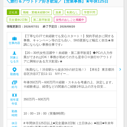
＼旅行＆アウトドア好き歓迎／【営業事務】★年休125日
正社員
職種・業種未経験OK
急募
転勤なし
学歴不問
完全週休2日制
第二新卒歓迎
女性のおしごと掲載中
情報更新日：2026/07/31
終了予定日：
2026/08/20
【丁寧なOJTで未経験でも安心スタート！】契約手続きに関する
事務、キャンペーン等の立ち合い、SNS更新など幅広く担当★単
仕事内容
調にならない事務仕事です♪
【20～30代女性活躍中！未経験・第二新卒歓迎】◆PCの入力作
業ができればOK！事務が初めての方も是非◎※旅行やアウトド
対象と
アに興味がある方大歓迎♪★
なる方
《転勤なし！渋谷駅から徒歩3分の好立地！》 【本社】 東京都渋
谷区渋谷3丁目11‐11 IVYイー…
勤務地
年俸350万円～600万円※経験・スキルを考慮の上、決定します。
※経験者は、経理などの関連のご経験1年以上の方を目安…
給与
350万円～600万円
初年度
年収
勤務
10：00～19：00（実働8時間）
時間
# 年間休日125日以上■完全週休2日制（土日休み）■祝日■年末年
休日