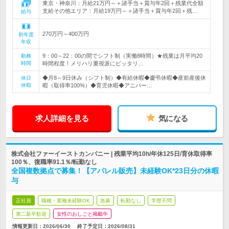
東京・神奈川：月給21万円～＋諸手当＋賞与年2回＋残業代全額
支給その他エリア：月給19万円～＋諸手当＋賞与年2回＋残…
給与
270万円～400万円
初年度
年収
9：00～22：00の間でシフト制（実働8時間）★残業は月平均20
勤務
時間
時間程度！メリハリ重視派にピッタリ…
◆月8～9日休み（シフト制）◆有給休暇◆慶弔休暇◆産前産後休
休日
休暇
暇（取得率100%）◆育児休暇◆アニバー…
求人詳細を見る
気になる
株式会社ファーイーストカンパニー | 残業平均10h/年休125日/育休取得率
100％、復職率91.1％/転勤なし
全国複数拠点で募集！【アパレル販売】未経験OK*23日分の休暇
与
正社員
職種・業種未経験OK
急募
転勤なし
学歴不問
第二新卒歓迎
女性のおしごと掲載中
情報更新日：2026/06/30
終了予定日：
2026/08/31