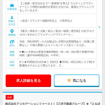
【ご提案～挙式当日まで”一貫体制”を導入】ウエディングプラン
ナーとして理想の結婚式を実現させるため、最適なプランニング
仕事内容
をしていきます。
＜必須＞プランナー経験2年以上 ※高卒以上
対象と
なる方
【東京／神奈川／大阪／富山／新潟／福岡／鹿児島】の以下ホテ
ルのいずれかにてウェディングプランナーと…
勤務地
月給 300,000円～※入社後は3ヶ月間の試用期間あり（待遇に変
動なし）※個人業績によりインセンティブあり！※上記…
給与
# ◆1ヶ月単位の変形労働時間制9：00～20：00の間で実働平均8
勤務
時間
時間（週平均40時間以内）※平均…
# ☆★年間休日112日★☆【休日】◆月8日～9日公休(シフト制)※
休日
休暇
配属先ホテルにより異なります。【…
求人詳細を見る
気になる
新着
株式会社アコモデーションファースト | 【三井不動産グループ】★『えるぼ