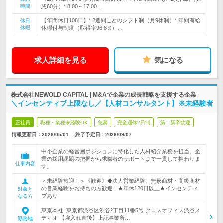
時間
憩60分）* 8:00～17:00…
【年間休日108日】* 2週間ごとのシフト制（月9休制）* 年間有給
休日
休暇
休暇付与制度（取得率96.8％）…
求人詳細を見る
気になる
株式会社NEWOLD CAPITAL | M&Aで企業の成長戦略を支援する企業
＼インセンティブ上限なし／【人材コンサルタント】※未経験者
正社員
職種・業種未経験OK
急募
完全週休2日制
第二新卒歓迎
情報更新日：2026/05/01
終了予定日：
2026/09/07
中小企業の経営層ポジションに特化した人材紹介業務を担当。企
業の採用課題の把握から求職者のサポートまで一貫して携わりま
仕事内容
す。
＜未経験歓迎！＞《歓迎》◆法人営業経験、無形商材・高級商材
の営業経験をお持ちの方歓迎！★年休120日以上★インセンティ
対象と
ブあり
なる方
東京本社: 東京都渋谷区渋谷2丁目11番5号 クロスオフィス渋谷メ
ディオ 【雇入れ直後】上記事業所…
勤務地