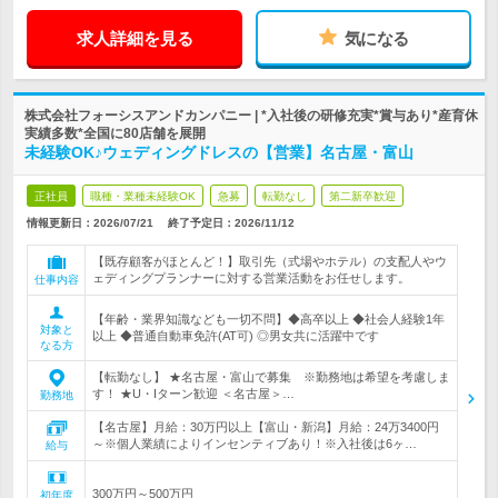
求人詳細を見る
気になる
株式会社フォーシスアンドカンパニー | *入社後の研修充実*賞与あり*産育休
実績多数*全国に80店舗を展開
未経験OK♪ウェディングドレスの【営業】名古屋・富山
正社員
職種・業種未経験OK
急募
転勤なし
第二新卒歓迎
情報更新日：2026/07/21
終了予定日：
2026/11/12
【既存顧客がほとんど！】取引先（式場やホテル）の支配人やウ
ェディングプランナーに対する営業活動をお任せします。
仕事内容
【年齢・業界知識なども一切不問】◆高卒以上 ◆社会人経験1年
対象と
以上 ◆普通自動車免許(AT可) ◎男女共に活躍中です
なる方
【転勤なし】 ★名古屋・富山で募集 ※勤務地は希望を考慮しま
す！ ★U・Iターン歓迎 ＜名古屋＞…
勤務地
【名古屋】月給：30万円以上【富山・新潟】月給：24万3400円
～※個人業績によりインセンティブあり！※入社後は6ヶ…
給与
300万円～500万円
初年度