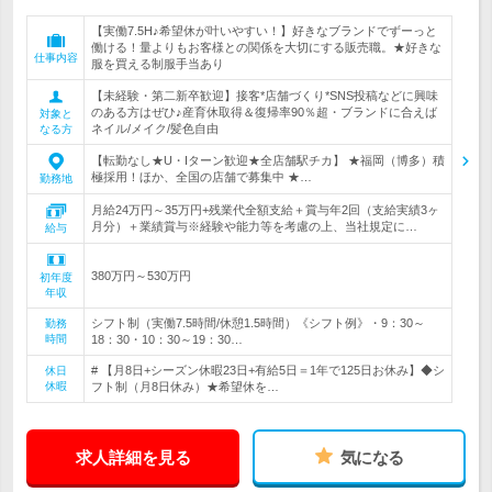
【実働7.5H♪希望休が叶いやすい！】好きなブランドでずーっと
働ける！量よりもお客様との関係を大切にする販売職。★好きな
仕事内容
服を買える制服手当あり
【未経験・第二新卒歓迎】接客*店舗づくり*SNS投稿などに興味
のある方はぜひ♪産育休取得＆復帰率90％超・ブランドに合えば
対象と
ネイル/メイク/髪色自由
なる方
【転勤なし★U・Iターン歓迎★全店舗駅チカ】 ★福岡（博多）積
極採用！ほか、全国の店舗で募集中 ★…
勤務地
月給24万円～35万円+残業代全額支給＋賞与年2回（支給実績3ヶ
月分）＋業績賞与※経験や能力等を考慮の上、当社規定に…
給与
380万円～530万円
初年度
年収
シフト制（実働7.5時間/休憩1.5時間）《シフト例》・9：30～
勤務
時間
18：30・10：30～19：30…
# 【月8日+シーズン休暇23日+有給5日＝1年で125日お休み】◆シ
休日
休暇
フト制（月8日休み）★希望休を…
求人詳細を見る
気になる