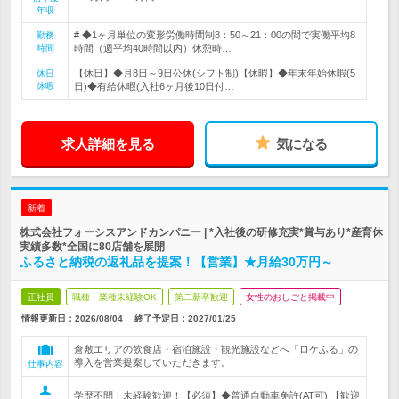
年収
# ◆1ヶ月単位の変形労働時間制8：50～21：00の間で実働平均8
勤務
時間
時間（週平均40時間以内）休憩時…
【休日】◆月8日～9日公休(シフト制)【休暇】◆年末年始休暇(5
休日
休暇
日)◆有給休暇(入社6ヶ月後10日付…
求人詳細を見る
気になる
新着
株式会社フォーシスアンドカンパニー | *入社後の研修充実*賞与あり*産育休
実績多数*全国に80店舗を展開
ふるさと納税の返礼品を提案！【営業】★月給30万円～
正社員
職種・業種未経験OK
第二新卒歓迎
女性のおしごと掲載中
情報更新日：2026/08/04
終了予定日：
2027/01/25
倉敷エリアの飲食店・宿泊施設・観光施設などへ「ロケふる」の
導入を営業提案していただきます。
仕事内容
学歴不問！未経験歓迎！【必須】◆普通自動車免許(AT可) 【歓迎