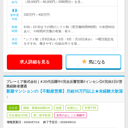
（38,000円～48,000円／20時間分）を含…
給与
330万円～400万円
初年度
年収
9:00～23:30までの間のシフト制（実労働時間8時間）※休憩60分
勤務
時間
あり。※時間外労働の有無：有※…
* シフト制（月9日休み／6月・8月：月10日休み） ⇒曜日固定化
休日
休暇
をすすめ、働きやすい仕組み作りを促…
求人詳細を見る
気になる
プレーミア株式会社 | ＃20代活躍中#完全反響営業#インセン◎#完休2日#営
業経験者優遇
新築マンションの【不動産営業】月給35万円以上★未経験大歓迎
♪
正社員
職種・業種未経験OK
急募
転勤なし
学歴不問
完全週休2日制
第二新卒歓迎
女性のおしごと掲載中
情報更新日：2026/07/14
終了予定日：
2026/09/14