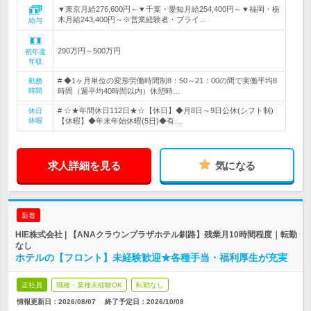
▼東京月給276,600円～▼千葉・愛知月給254,400円～▼福岡・栃
木月給243,400円～※営業経験者・ブライ…
給与
290万円～500万円
初年度
年収
# ◆1ヶ月単位の変形労働時間制8：50～21：00の間で実働平均8
勤務
時間
時間（週平均40時間以内）休憩時…
# ☆★年間休日112日★☆【休日】◆月8日～9日公休(シフト制)
休日
休暇
【休暇】◆年末年始休暇(5日)◆有…
求人詳細を見る
気になる
新着
HIE株式会社 | 【ANAクラウンプラザホテル釧路】残業月10時間程度｜転勤
なし
ホテルの【フロント】未経験歓迎★各種手当・福利厚生が充実
正社員
職種・業種未経験OK
転勤なし
情報更新日：2026/08/07
終了予定日：
2026/10/08